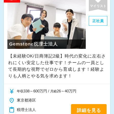
マイリスト
正社員
Gemstone税理士法人
【未経験OK/日商簿記2級】時代の変化に左右さ
れにくい安定した仕事です！チームの一員とし
て⻑期的な視野でゼロから育成します！経験よ
りも人柄とやる気を求めます！
currency_yen
338～600万円 /
26～40万円
年収
月給
place
東京都港区
content_paste
税理士法人
詳細を見る