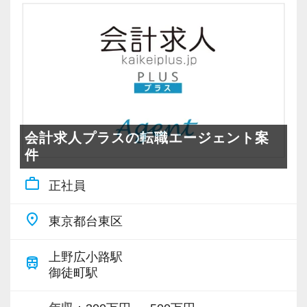
・キャリアアップ志向のある方
・主体的に業務を進められる方
・顧客対応や提案業務に挑戦したい方
・資産税など専門性を高めたい方
・将来的にマネジメントに関わりたい方
＜まずはカジュアル面談へ＞
会計求人プラスの転職エージェント案
・事前に気軽な面談を実施
件
・仕事内容やキャリアを相談可
work_outline
正社員
・ざっくばらんに質問OK
・納得後に選考へ進めます
place
東京都台東区
・入社時期は柔軟に対応
・半年～1年の調整も可能
上野広小路駅
train
御徒町駅
まずはカジュアル面談からでも歓迎です