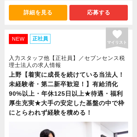
・将来的にマネジメントに関わりたい方
・顧客と直接折衝する機会が豊富
・経験値が自然と積み上がる環境
詳細を見る
応募する
＜まずはカジュアル面談へ＞
・事前に気軽な面談を実施
＜働きやすい環境＞
favorite
・仕事内容やキャリアを相談可
・有給取得率90％以上
正社員
NEW
マイリスト
・ざっくばらんに質問OK
・年間休日125日以上
・納得後に選考へ進めます
・繁忙期も月30～40h程度
入力スタッフ他【正社員】／セブンセンス税
・入社時期は柔軟に対応
・男性の育休取得率100％
理士法人の求人情報
・半年～1年の調整も可能
・テレワーク導入済み
上野【着実に成長を続けている当法人！
・全席デュアルモニタ完備
未経験者・第二新卒歓迎！】有給消化
まずはカジュアル面談からでも歓迎です
90%以上・年休125日以上★待遇・福利
「応募する」からお気軽にご連絡ください。
＜幅広い経験・成長環境＞
厚生充実★大手の安定した基盤の中で枠
・クライアント2500社以上
にとらわれず経験を積める！
・9割が紹介の安定基盤
・一般企業～医療・学校法人まで対応
・個人～大企業まで幅広く経験可能