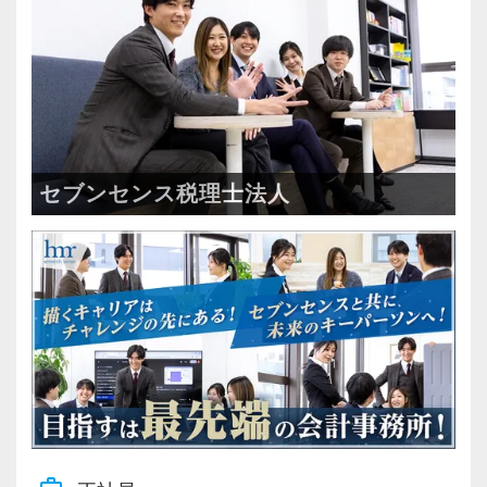
・税務顧問＋資産税に関与
・相続／事業承継／M&Aにも対応
＜成長中の税理士法人＞
・全国14拠点で事業展開
・従業員240名以上に拡大
セブンセンス税理士法人
・会計・税務・財務・労務まで対応
・専門家が在籍しワンストップ支援
＜学びを後押し＞
・書籍購入費／研修費は全額会社負担
・隔月で税法・実務の学習会あり
・資格取得を目指す社員が多数
＜募集の背景＞