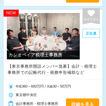
favorite
NEW
マイリスト
正社員
カシオペイア税理士事務所
【東京事務所開設メンバー急募】会計・税理士
事務所での記帳代行・税務申告補助など
currency_yen
360～600万円 /
30～50万円
年収
月給
place
東京都中央区
content_paste
会計事務所・税理士事務所
詳細を見る