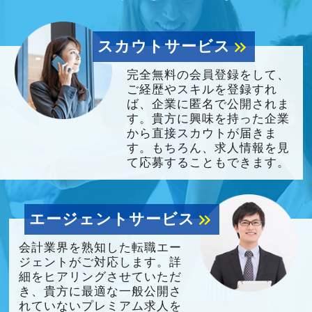
スカウトサービス
keyboard_double_arrow_right
完全無料の会員登録をして、
ご経歴やスキルを登録すれ
ば、企業に匿名で公開されま
す。貴方に興味を持った企業
から直接スカウトが届きま
す。もちろん、求人情報を見
て応募することもできます。
エージェントサービス
keyboard_double_arrow_right
会計業界を熟知した転職エー
ジェントがご対応します。詳
細をヒアリングさせていただ
き、貴方に最適な一般公開さ
れていないプレミアム求人を