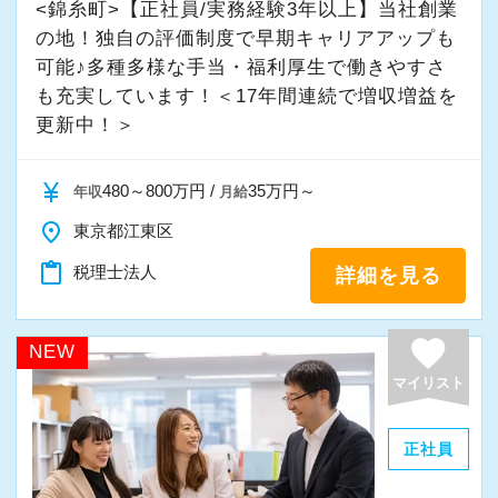
<錦糸町>【正社員/実務経験3年以上】当社創業
の地！独自の評価制度で早期キャリアアップも
可能♪多種多様な手当・福利厚生で働きやすさ
も充実しています！＜17年間連続で増収増益を
更新中！＞
currency_yen
480～800万円 /
35万円～
年収
月給
place
東京都江東区
content_paste
税理士法人
詳細を見る
favorite
NEW
マイリスト
正社員