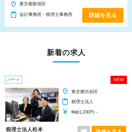
place
東京都新宿区
content_paste
会計事務所・税理士事務所
詳細を見る
新着の求人
パート
NEW
place
千葉県柏市
content_paste
税理士法人
currency_yen
1,140円～
時給
税理士法人松本
favorite
詳細を見る