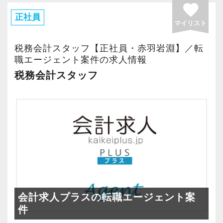
＜働きやすい環境＞
favorite
・有給取得率90％以上
正社員
マイリスト
＜まずはカジュアル面談へ＞
・年間休日125日以上
・事前に気軽な面談を実施
・繁忙期も月30～40h程度
税務会計スタッフ【正社員・赤羽岩淵】／転
・仕事内容やキャリアを相談可
・男性の育休取得率100％
職エージェント案件の求人情報
・ざっくばらんに質問OK
・テレワーク導入済み
税務会計スタッフ
・納得後に選考へ進めます
・全席デュアルモニタ完備
・入社時期は柔軟に対応
・半年～1年の調整も可能
＜幅広い経験・成長環境＞
・クライアント2500社以上
まずはカジュアル面談からでも歓迎です
・9割が紹介の安定基盤
「応募する」からお気軽にご連絡ください。
・一般企業～医療・学校法人まで対応
・個人～大企業まで幅広く経験可能
・税務顧問＋資産税に関与
会計求人プラスの転職エージェント案
・相続／事業承継／M&Aにも対応
件