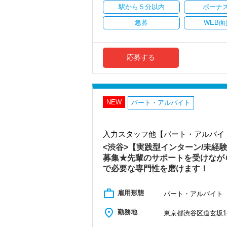
駅から５分以内
ボーナ
＜働きやすい環境＞
・有給取得率90％以上
急募
WEB面
・年間休日125日以上
・繁忙期も月30～40h程度
・男性の育休取得率100％
・テレワーク導入済み
応募する
・全席デュアルモニタ完備
＜幅広い経験・成長環境＞
・クライアント2500社以上
・9割が紹介の安定基盤
NEW
パート・アルバイト
・一般企業～医療・学校法人まで対応
・個人～大企業まで幅広く経験可能
・税務顧問＋資産税に関与
入力スタッフ他【パート・アルバイ
・相続／事業承継／M&Aにも対応
<渋谷>【実践型インターン/未経
＜成長中の税理士法人＞
募集★先輩のサポートを受けなが
・全国14拠点で事業展開
で必要な専門性を磨けます！
・従業員240名以上に拡大
・会計・税務・財務・労務まで対応
・専門家が在籍しワンストップ支援
work_outline
雇用形態
パート・アルバイト
＜学びを後押し＞
place
勤務地
東京都渋谷区道玄坂1-1
・書籍購入費／研修費は全額会社負担
・隔月で税法・実務の学習会あり