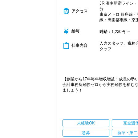
JR 湘南新宿ライン・
・資格取得を目指す社員が多数
分
train
アクセス
＜募集の背景＞
東京メトロ 銀座線
・事業拡大に伴う増員募集
線・田園都市線・京王
・組織力強化に向けた採用
currency_yen
・将来の中核人材を募集
給与
時給
：1,230円 ～
＜先輩スタッフの声＞
入力スタッフ、税務会
content_paste
仕事内容
Q. 当事務所を選んだ理由は？
タッフ
A. 幅広い業務を経験できる点に魅力を
Q. 実際に働いてみてどうですか？
A. さまざまな業務を任せてもらえるの
Q. 職場の雰囲気は？
【創業から17年毎年増収増益！成長の勢
A. 上司や先輩に相談しやすく、風通し
会計事務所経験ゼロから実務経験を積む
ましょう！
＜求める人材＞
・税務経験を活かして成長したい方
現在当社では「渋谷」「新宿」「錦糸町
・キャリアアップ志向のある方
2021年6月に「渋谷オフィス」を新設
・主体的に業務を進められる方
張移転！
・顧客対応や提案業務に挑戦したい方
さらに2022年12月には「柏オフィス」
・資産税など専門性を高めたい方
ています。
未経験OK
完全週
・将来的にマネジメントに関わりたい方
安定性抜群の環境で自己成長を実現でき
急募
新卒・第二
＜まずはカジュアル面談へ＞