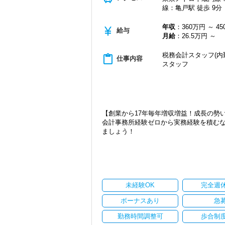
線：亀戸駅 徒歩 9分
20代が中心となっており、専門学校が近
若いメンバーが多く明るい雰囲気で、全
年収
：360万円 ～ 4
currency_yen
給与
自主性がある方には活躍できる舞台はい
月給
：26.5万円 ～
は、ぜひ当社の門を叩いてください！
税務会計スタッフ(内
content_paste
仕事内容
【ご紹介が多い安定企業でお客様から一
スタッフ
私達は「税務のプロフェッショナルとし
お客様から「こうしたい」という理想を
きる存在でありたいと考えています。ご紹
から評価されているからだと自負してい
【創業から17年毎年増収増益！成長の勢
今後もお客様に満足していただけるよう
会計事務所経験ゼロから実務経験を積む
ます。
ましょう！
お客様から信頼され、心の通ったサービ
一緒に歩んでみませんか？
現在当社では「渋谷」「新宿」「錦糸町
2021年6月に「渋谷オフィス」を新設
【目指すは“大家族のような会社”明るく
張移転！
「こんな明るい事務所ははじめて」と言
さらに2022年12月には「柏オフィス」
実践型インターンは成⻑性を重視してい
ています。
未経験OK
完全週
ています。
安定性抜群の環境で自己成長を実現でき
将来会計事務所で活躍したい熱い想いの
ボーナスあり
急
社員の持つ「やる・やりたい」という気
勤務時間調整可
歩合制
【実務型研修・教育制度充実！学生の間
なキャリアアップが可能です！