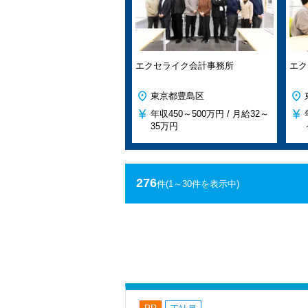
エクセライク会計事務所
エク
東京都豊島区
年収
450～500万円 /
月給
32～
35万円
276
件
(1～30件を表示中)