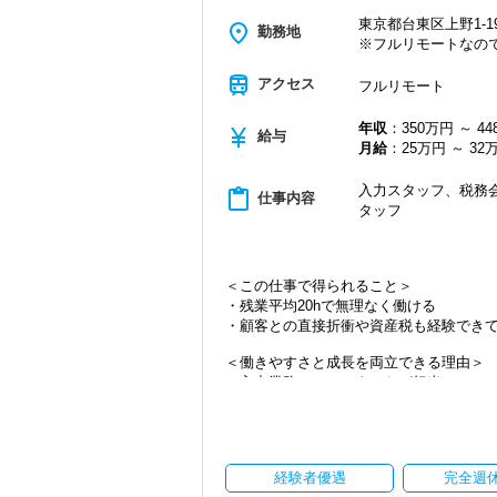
東京都台東区上野1-19
place
勤務地
※フルリモートなの
train
アクセス
フルリモート
年収
：350万円 ～ 4
currency_yen
給与
月給
：25万円 ～ 32
入力スタッフ、税務会
content_paste
仕事内容
タッフ
＜この仕事で得られること＞
・残業平均20hで無理なく働ける
・顧客との直接折衝や資産税も経験でき
＜働きやすさと成長を両立できる理由＞
・入力業務はアシスタントが担当
・分業体制で業務負担を軽減
・顧客対応や提案業務に集中可能
・資産税や相続など専門性の高い案件あ
・顧客と直接折衝する機会が豊富
経験者優遇
完全週
・経験値が自然と積み上がる環境