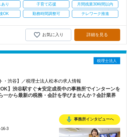
スあり
子育て応援
月間残業30時間以内
接OK
勤務時間調整可
テレワーク推進
お気に入り
詳細を見る
税理士法人
ト・渋谷】／税理士法人松本の求人情報
験OK】渋谷駅すぐ★安定成長中の事務所でインターンを
ら一から最新の税務・会計を学びませんか？会計業界
mic_none
事務所インタビューへ
6-3