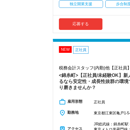
社員の持つ「やる・やりたい」という気
独立開業支援
歩合制
・事前に気軽な面談を実施
なキャリアアップが可能です！
・仕事内容やキャリアを相談可
・ざっくばらんに質問OK
充実した実務重視のOJTで、安心して職
・納得後に選考へ進めます
税務・会計の経験と知識を磨きながらス
応募する
・入社時期は柔軟に対応
【対象業種100種以上！節税・融資・税
・半年～1年の調整も可能
創業以来17年連続増収増益、顧問先数25
まずはカジュアル面談からでも歓迎です
お客様に事務所までご来社いただく来所
「応募する」からお気軽にご連絡くださ
NEW
専門Webサイトを10サイト以上運営して
正社員
各オフィスに国税OB税理士が在籍してい
税理士という仕事は不況に強い仕事で、
税務会計スタッフ(内勤)他【正社員
業務は数多く存在しています。
そのため、全拠点でスタッフの増員に力
<錦糸町>【正社員/未経験OK】
るなら安定性・成長性抜群の環境
また、職場環境の改善に積極的に取り組
り磨きませんか？
「職場環境改善宣言企業」と「経営労務
積極的に推進していきます。
長く安心して働ける環境を用意してお待
work_outline
雇用形態
正社員
【渋谷の事務所はこんなオフィスです】
place
勤務地
東京都江東区亀戸1-5-
2021年6月にオープンしたオフィス。
新宿オフィスの精鋭スタッフが立ち上げ
JR総武線：錦糸町駅 
都心部ということもあり、IT系など最先
train
アクセス
東京メトロ半蔵門線：