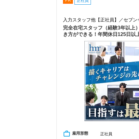
PR
正社員
入力スタッフ他【正社員】／セブン
完全在宅スタッフ（経験3年以上
き方ができる！年間休日125日
work_outline
雇用形態
正社員