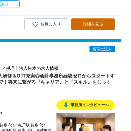
持ちを大事にしているため、資格を持っていなくても、スピーディー
度あり
務経験と知識をゼロから身に付けられます！
テップアップを目指しませんか？
お気に入り
詳細を見る
務調査に強い税理士法人です】
00以上、全国6拠点で安定的に成長中です。
型サービスで、中小企業の経営を幅広くサポートしています。
い。
税理士法人
おり、新規顧問契約のお客様が毎年400件以上増加！
るので、税務調査にも精通しています。
融資対応、給付金のサポート、補助金のサポートなどお手伝いできる
】／税理士法人松本の求人情報
を入れており、さらなるサービス品質の向上を目指しています。
新人研修＆OJT充実◎会計事務所経験ゼロからスタートす
で！将来に繋がる『キャリア』と『スキル』をじっく
む企業に対して認証される「社労士診断認証制度」を取得しました。
診断実施企業」の認定を受け、今後も社員が働きやすい環境づくりを
ちしておりますので、当社で将来の不安なく働いてみませんか？
mic_none
事務所インタビューへ
7
メンバーとして運営をスタートしました。
徒歩 8分／亀戸駅 徒歩 9分
端の技術を取り扱うお客様が多いのが特徴です。
錦糸町駅 徒歩 8分 東武亀戸