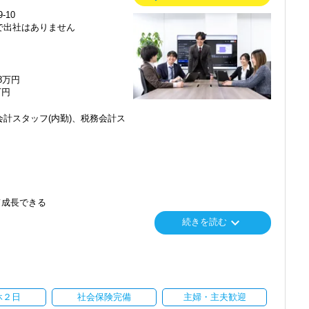
-10
で出社はありません
48万円
万円
計スタッフ(内勤)、税務会計ス
て成長できる
keyboard_arrow_down
続きを読む
り
休２日
社会保険完備
主婦・主夫歓迎