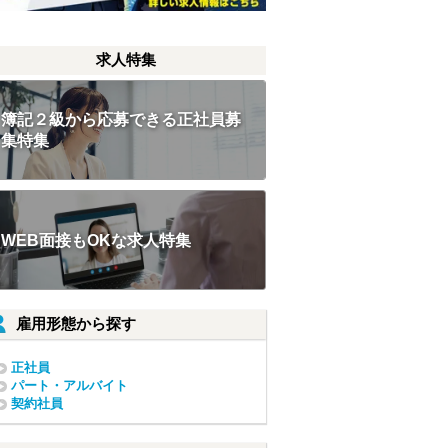
求人特集
簿記２級から応募できる正社員募
集特集
WEB面接もOKな求人特集
雇用形態から探す
正社員
パート・アルバイト
契約社員