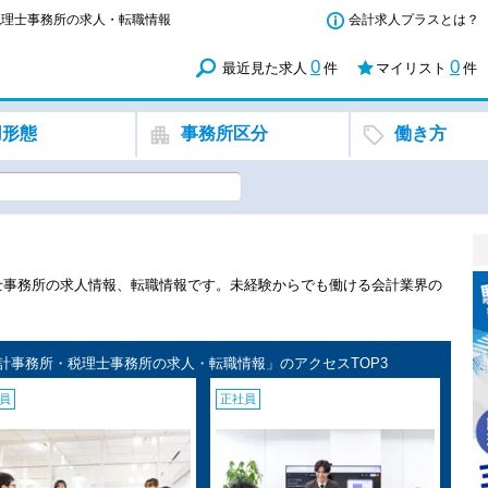
・税理士事務所の求人・転職情報
会計求人プラスとは？
0
0
最近見た求人
件
マイリスト
件
用形態
事務所区分
働き方
理士事務所の求人情報、転職情報です。未経験からでも働ける会計業界の
る会計事務所・税理士事務所の求人・転職情報」のアクセスTOP3
員
正社員