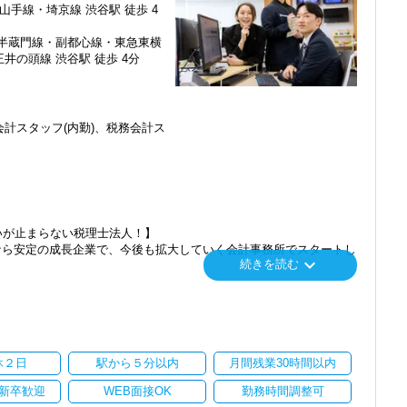
山手線・埼京線 渋谷駅 徒歩 4
・半蔵門線・副都心線・東急東横
井の頭線 渋谷駅 徒歩 4分
計スタッフ(内勤)、税務会計ス
感じ、入所を決めました。
で、以前より成長スピードが上がったと感じています。
いが止まらない税理士法人！】
の良い職場だと感じています。
なら安定の成長企業で、今後も拡大していく会計事務所でスタートし
keyboard_arrow_down
続きを読む
」「柏」「横浜」「大阪」の６拠点を展開しています。
し、その後「新宿オフィス」「大阪オフィス」「錦糸町オフィス」が拡
を開設し、2025年には大阪オフィスを増床するなど、事業拡大を続け
休２日
駅から５分以内
月間残業30時間以内
ます。
新卒歓迎
WEB面接OK
勤務時間調整可