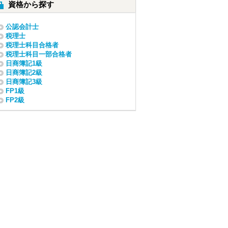
資格から探す
公認会計士
税理士
税理士科目合格者
税理士科目一部合格者
日商簿記1級
日商簿記2級
日商簿記3級
FP1級
FP2級