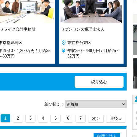
セライク会計事務所
セブンセンス税理士法人
東京都豊島区
東京都台東区
年収
510～1,200万円 /
月給
35
年収
350～448万円 /
月給
25～
～80万円
32万円
並び替え：
1
2
3
4
5
6
7
次 >
最後 »
税理士法人