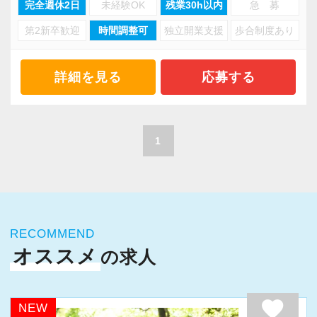
完全週休2日
未経験OK
残業30h以内
急 募
第2新卒歓迎
時間調整可
独立開業支援
歩合制度あり
当事務所は、創業期や成長期の企業を中心に支
援を行っている事務所です。
現代では電子化が進んでいることから人も会社
詳細を見る
応募する
も生産性が求められており、当事務所でもDXを
積極的に推進しています。
職員一人ひとりの力がそのまま事業運営に直結
1
するところで、個人事務所ならではの面白さと
実感が当事務所にはあります。
新しいチャレンジが沢山ありますので、飽きる
ことなく経験を積み重ねることができます。
RECOMMEND
オススメ
の求人
★職場の雰囲気★
個人事務所ならではの自由な雰囲気で、気負い
なく業務に向かっています。
favorite
NEW