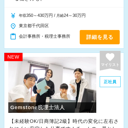
また、当事務所ではDX化や業務改善などにも積
currency_yen
350～430万円 /
24～30万円
年収
月給
極的に取り組んでいます。
place
東京都千代田区
content_paste
会計事務所・税理士事務所
詳細を見る
「まずはやってみる」
「新しいことにも前向きに挑戦してみる」
favorite
NEW
そんな姿勢をお持ちの方であれば、経験を活か
マイリスト
しながらさらに成長できる環境です。
一緒に学び、成長しながら、お客様のお役に立
正社員
てる仕事をしていきませんか。
★事務所の理念★
Gemstone税理士法人
～事業の発展に寄与するために、公正で健全な
【未経験OK/日商簿記2級】時代の変化に左右さ
会計・税務を通じて、貢献できる価値を提供