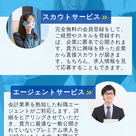
スカウトサービス
keyboard_double_arrow_right
完全無料の会員登録をして、
ご経歴やスキルを登録すれ
ば、企業に匿名で公開されま
す。貴方に興味を持った企業
から直接スカウトが届きま
す。もちろん、求人情報を見
て応募することもできます。
エージェントサービス
keyboard_double_arrow_right
会計業界を熟知した転職エー
ジェントがご対応します。詳
細をヒアリングさせていただ
き、貴方に最適な一般公開さ
れていないプレミアム求人を