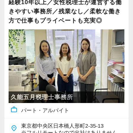
経験10年以上／女性税理士が運営する働
きやすい事務所／残業なし／柔軟な働き
方で仕事もプライベートも充実◎
久能五月税理士事務所
work_outline
パート・アルバイト
東京都中央区日本橋人形町2-35-13
place
※フルリモートなので出社はありません