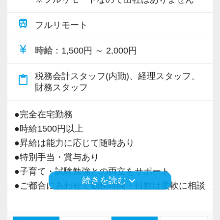
train
フルリモート
currency_yen
時給
：1,500円 ～ 2,000円
税務会計スタッフ(内勤)、経理スタッフ、
content_paste
財務スタッフ
●完全在宅勤務
●時給1500円以上
●昇給は能力に応じて随時あり
●特別手当・賞与あり
●子育て・試験勉強との両立をサポート
keyboard_arrow_down
続きを読む
●ご都合にあわせて勤務時間・日数は柔軟に相談
可能
●正社員登用あり