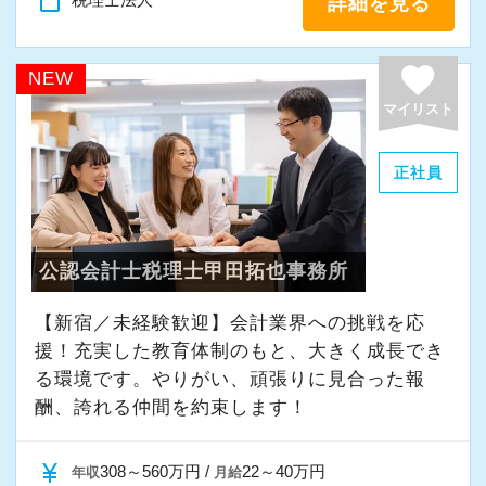
content_paste
詳細を見る
・申告書作成補助
・決算業務
favorite
NEW
・Excelを使用した集計、Wordでの文書作成
マイリスト
・資料やデータの整理
・電話、メール対応
正社員
・その他付随する業務
これまでの会計事務所や経理経験を活かしてご
公認会計士税理士甲田拓也事務所
活躍いただけます。
【新宿／未経験歓迎】会計業界への挑戦を応
また、経験やスキルに応じて徐々に担当する業
援！充実した教育体制のもと、大きく成長でき
務の幅を広げていただきます。
る環境です。やりがい、頑張りに見合った報
将来的には申告書レビューなど、専門性を高め
酬、誇れる仲間を約束します！
られる業務にも携わることが可能です。
どこでも通用する実務スキルを身につけなが
currency_yen
308～560万円 /
22～40万円
年収
月給