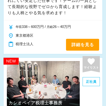
れにくい安定した仕事です！チームの一員とし
し、人生豊かで幸せになるための力となること
て⻑期的な視野でゼロから育成します！経験よ
～
りも人柄とやる気を求めます！
当事務所では、経営者やそこで働く社員の皆さ
まがより良い未来を実現できるよう、日々業務
currency_yen
338～600万円 /
26～40万円
年収
月給
に取り組んでいます。
place
東京都港区
また、職員一人ひとりが仕事にやりがいや成長
を感じながら、安心して長く働ける事務所であ
content_paste
税理士法人
詳細を見る
りたいと考えています。
favorite
NEW
私たちと一緒に成長しながら働いてみません
マイリスト
か。
ご応募をお待ちしております！
正社員
カシオペイア税理士事務所