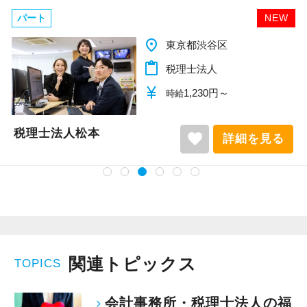
パート
NEW
place
千葉県柏市
content_paste
税理士法人
currency_yen
1,140円～
時給
税理士法人松本
favorite
詳細を見る
関連トピックス
TOPICS
会計事務所・税理士法人の福