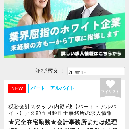
今すぐ会員登録
PC版サイトを見る
採用ご担当者様
並び替え：
favorite
パート・アルバイト
NEW
マイリスト
税務会計スタッフ(内勤)他【パート・アルバ
イト】／久能五月税理士事務所の求人情報
★完全在宅勤務★会計事務所または経理