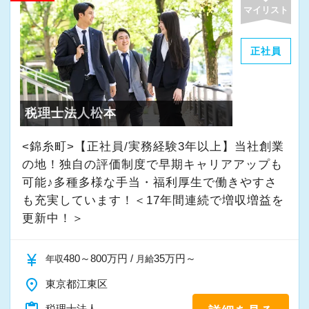
職員同士の距離も近く、先輩へ相談しながら業
マイリスト
務を覚えていくことができます。
パソコン作業になりますので、目や脳が疲れた
正社員
ら、お茶やお菓子で糖分補給もしながら、作業
を進めています。
税理士法人松本
★入社後の仕事内容★
業務時間内は、事務所内スタッフともやりとり
<錦糸町>【正社員/実務経験3年以上】当社創業
して頂きながら、
の地！独自の評価制度で早期キャリアアップも
完全在宅会計スタッフとして、会計業務全般を
可能♪多種多様な手当・福利厚生で働きやすさ
も充実しています！＜17年間連続で増収増益を
お任せします。
更新中！＞
【具体的な業務】
currency_yen
480～800万円 /
35万円～
年収
月給
・記帳代行
・確定申告業務
place
東京都江東区
・年末調整業務
税理士法人