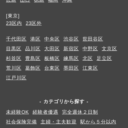
広島
山口
徳島
福岡
沖縄
[東京]
23区内
23区外
千代田区
港区
中央区
渋谷区
世田谷区
目黒区
品川区
大田区
新宿区
中野区
文京区
杉並区
豊島区
板橋区
練馬区
北区
足立区
荒川区
葛飾区
台東区
墨田区
江東区
江戸川区
カテゴリから探す
未経験OK
経験者優遇
完全週休２日制
社会保険完備
主婦・主夫歓迎
駅から５分以内