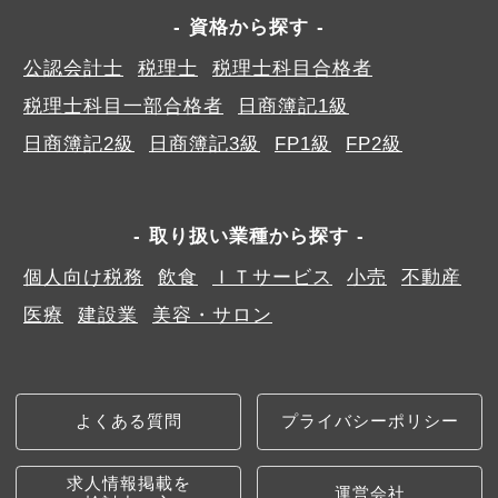
資格から探す
公認会計士
税理士
税理士科目合格者
税理士科目一部合格者
日商簿記1級
日商簿記2級
日商簿記3級
FP1級
FP2級
取り扱い業種から探す
個人向け税務
飲食
ＩＴサービス
小売
不動産
医療
建設業
美容・サロン
よくある質問
プライバシーポリシー
求人情報掲載を
運営会社