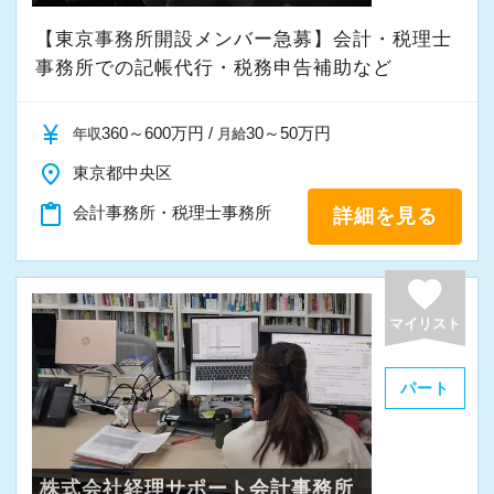
【東京事務所開設メンバー急募】会計・税理士
事務所での記帳代行・税務申告補助など
currency_yen
360～600万円 /
30～50万円
年収
月給
place
東京都中央区
content_paste
会計事務所・税理士事務所
詳細を見る
favorite
マイリスト
パート
株式会社経理サポート会計事務所