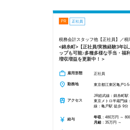
PR
正社員
税務会計スタッフ他【正社員】／税
<錦糸町>【正社員/実務経験3年
ップも可能♪多種多様な手当・福
増収増益を更新中！＞
work_outline
雇用形態
正社員
place
勤務地
東京都江東区亀戸1-5-
JR総武線：錦糸町駅 
train
アクセス
東京メトロ半蔵門線：
線：亀戸駅 徒歩 9分
年収
：480万円 ～ 8
currency_yen
給与
月給
：35万円 ～