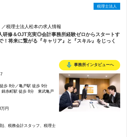
型サービスで、中小企業の経営を幅広くサポートしています。
税理士法人
おり、新規顧問契約のお客様が毎年400件以上増加！
るので、税務調査にも精通しています。
】／税理士法人松本の求人情報
融資対応、給付金のサポート、補助金のサポートなどお手伝いできる
新人研修＆OJT充実◎会計事務所経験ゼロからスタートす
を入れており、さらなるサービス品質の向上を目指しています。
で！将来に繋がる『キャリア』と『スキル』をじっく
む企業に対して認証される「社労士診断認証制度」を取得しました。
診断実施企業」の認定を受け、今後も社員が働きやすい環境づくりを
mic_none
事務所インタビューへ
ちしておりますので、当社で将来の不安なく働いてみませんか？
7
】
徒歩 8分／亀戸駅 徒歩 9分
埼玉と都心部から周辺エリアに至るまで、幅広い業種のお客様とのご
錦糸町駅 徒歩 8分 東武亀戸
ているお客様が多く、他の拠点よりもお客様とスタッフの距離感が近
50万円
ナーとして専門性を活かしたい方に活躍していただきたいオフィスで
勤)、税務会計スタッフ、税理士
時代に先駆けて会計業界をリードしていきたいという方は、ぜひ当社