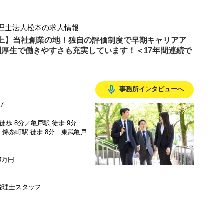
るので、税務調査にも精通しています。
融資対応、給付金のサポート、補助金のサポートなどお手伝いできる
ない人
理士法人松本の求人情報
を入れており、さらなるサービス品質の向上を目指しています。
以上】当社創業の地！独自の評価制度で早期キャリアア
る人
利厚生で働きやすさも充実しています！＜17年間連続で
む企業に対して認証される「社労士診断認証制度」を取得しました。
診断実施企業」の認定を受け、今後も社員が働きやすい環境づくりを
せます】
。
ちしておりますので、当社で将来の不安なく働いてみませんか？
ュアルモニターを全席設置。
mic_none
事務所インタビューへ
ーパーレス化を進めています。kintoneやLINEWORKS、クラウド
】
ストレスフリーに業務をこなせます。
7
埼玉と都心部から周辺エリアに至るまで、幅広い業種のお客様とのご
徒歩 8分／亀戸駅 徒歩 9分
ップします】
錦糸町駅 徒歩 8分 東武亀戸
で、求められる業務レベルや役割を明確にしています。目標設定がし
ているお客様が多く、他の拠点よりもお客様とスタッフの距離感が近
ップが可能です。
ャレンジできます。
ナーとして専門性を活かしたい方に活躍していただきたいオフィスで
00万円
のことを学べる体制！】
しながら業務を行っています。
時代に先駆けて会計業界をリードしていきたいという方は、ぜひ当社
替えを実施。得意分野や経験の異なる様々な人と一緒に仕事を行うこ
税理士スタッフ
識を身に付けられる体制を整えています。
流もあり、オンライン・オフラインを問わず気軽に話し合える社風で
番に信頼される税務のプロを目指せます】
てお客様に寄り添う」ことが一つの使命です。