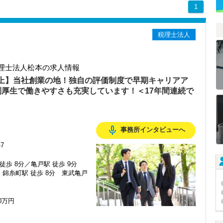
1
税理士法人
理士法人松本の求人情報
以上】当社創業の地！独自の評価制度で早期キャリアア
利厚生で働きやすさも充実しています！＜17年間連続で
mic_none
事務所インタビューへ
7
徒歩 8分／亀戸駅 徒歩 9分
錦糸町駅 徒歩 8分 東武亀戸
00万円