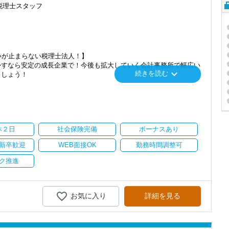
税理士スタッフ
いが止まらない税理士法人！】
かすなら安定の成長企業で！今後も拡大していく会計事務所で幅広い
keyboard_arrow_down
続きを読む
ましょう！
」「柏」「横浜」「大阪」の６拠点を展開しています。
し、その後「新宿オフィス」「大阪オフィス」「錦糸町オフィス」が拡
を開設し、2025年には大阪オフィスを増床するなど、事業拡大を続け
休２日
社会保険完備
ボーナスあり
ます。
新卒歓迎
WEB面接OK
勤務時間調整可
持ちを大事にしているため、資格を持っていなくても、スピーディー
ク推進
携わっていただき、早い段階から部下やチームのマネジメント業務に
を活かしながら、さらに上のステージでキャリアアップをしません
お気に入り
詳細を見る
務調査に強い税理士法人です】
00以上、全国6拠点で安定的に成長中です。