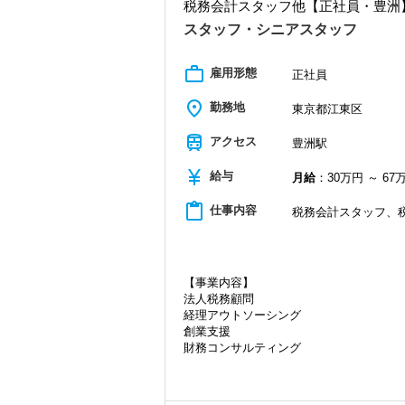
代表が高齢で新しいお客様も増えず、自
税務会計スタッフ他【正社員・豊洲
税理士という仕事は不況に強い仕事で、
・新しいことでも吸収して取り組んでい
現在は、渋谷オフィスの責任者として一
業務は数多く存在しています。
スタッフ・シニアスタッフ
・積極性と向上心を持ち合わせている人
そのため、全拠点でスタッフの増員に力
・わからないことはわからないと素直に
積極的に手を挙げるアクティブな人には
・はじめてのことでも前向きに取り組め
私も新しい経験にチャレンジしたいと思
work_outline
雇用形態
また、職場環境の改善に積極的に取り組
正社員
した。
「職場環境改善宣言企業」と「経営労務
【ITシステム完備で効率よく業務をこな
主体性のある人にはキャリアアップとレ
place
積極的に推進していきます。
勤務地
IT化が非常に進んでいるのも当社の特徴
東京都江東区
ントの経験も積めます。
長く安心して働ける環境を用意してお待
代表が作業環境にも気を配っており、デ
train
入力もAI-OCRを使用して、業務効率化とペ
アクセス
豊洲駅
オフィス責任者として心がけているのは
【錦糸町の事務所はこんなオフィスです
サインなどを活用しているので効率よく
す。
錦糸町は”当社創業の地“。
currency_yen
ぜひ体験してください！
給与
月給
：30万円 ～ 67
常に柔軟さを忘れずに接したいと思って
17年間に及ぶ運営の中で、東京・千葉・
スタッフの成長にともないお客様からも
縁が誕生した場所です。
【明確なキャリアパスで成長をバックア
content_paste
仕事内容
税務会計スタッフ、
キャリアステップは等級制（1〜6等級）
“明るくて仲が良い”というのも当社の特徴
創業当時から現在までずっとお取引をし
やすく、成長を実感しながらステップア
良くも悪くも“おせっかい”な人が多く、
いという特徴があります。
昇級は年に2回の自己申請制で何度でもチ
いです。
そんなお客様に寄り添い、頼れるパート
す。
【定期的な班替えや席替えで、より多く
【事業内容】
昇格のスピードも早く、やりがいや成長
当社ではフリーアドレスと固定席を併用
法人税務顧問
等級制度でキャリアアップの道筋が明確
各業界に対するAIの登壇など、変革する
そのなかで定期的な席替えやチームの班
経理アウトソーシング
「こういうことをやってみたい！」とい
で腕を振るってみませんか？
とで、より柔軟かつ多彩なノウハウや知
創業支援
また関西・関東とそれぞれの拠点での交
財務コンサルティング
【ご紹介が多い安定企業でお客様から一
す。
資金調達支援
私達は「税務のプロフェッショナルとし
IPO支援サービス
【各種社会保険完備、ユニークな手当制
お客様から「こうしたい」という理想を