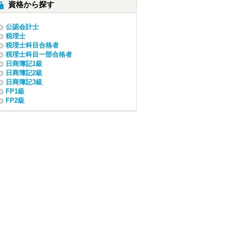
資格から探す
公認会計士
税理士
税理士科目合格者
税理士科目一部合格者
日商簿記1級
日商簿記2級
日商簿記3級
FP1級
FP2級