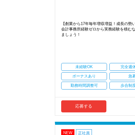
【ご紹介が多い安定企業でお客様から一
私達は「税務のプロフェッショナルとし
お客様から「こうしたい」という理想を
【創業から17年毎年増収増益！成長の勢
きる存在でありたいと考えています。ご紹
会計事務所経験ゼロから実務経験を積む
から評価されているからだと自負してい
ましょう！
今後もお客様に満足していただけるよう
現在当社では「渋谷」「新宿」「錦糸町
ます。
2021年6月に「渋谷オフィス」を新設
お客様から信頼され、心の通ったサービ
張移転！
一緒に歩んでみませんか？
さらに2022年12月には「柏オフィス」
ています。
未経験OK
完全週
【将来オフィスをお任せできる貴方の力
安定性抜群の環境で自己成長を実現でき
積み重ねてこられた知識と経験を生かし
ボーナスあり
急
新たなマネージャー候補として、将来的
社員の持つ「やる・やりたい」という気
勤務時間調整可
歩合制
なキャリアアップが可能です！
税理士資格がなくてもOK！
やる気とコミュニケーション能力を重視
充実した実務重視のOJTで、安心して職
税理士はサービス業です。誠実に仕事を
税務・会計の経験と知識を磨きながらス
応募する
います。
【対象業種100種以上！節税・融資・税
スキルと経験に合わせてキャリアを重ね
創業以来17年連続増収増益、顧問先数25
よう私たちもバックアップします。
お客様に事務所までご来社いただく来所
最初は自信が無くても意欲があれば大丈
NEW
専門Webサイトを10サイト以上運営して
正社員
一緒に事務所を盛り立てていただける方