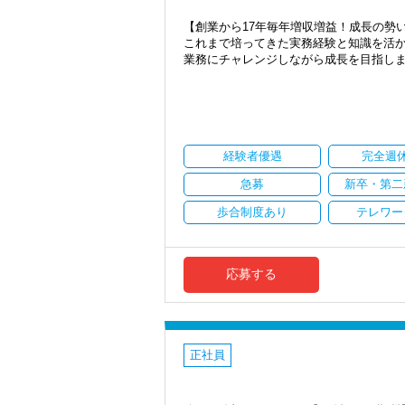
【各種社会保険完備、ユニークな手当制
お客様から「こうしたい」という理想を
【創業から17年毎年増収増益！成長の勢
社会保険等の一般的な福利厚生の他に、
きる存在でありたいと考えています。ご紹
これまで培ってきた実務経験と知識を活
税務能力検定等の資格検定に合格するとも
から評価されているからだと自負してい
業務にチャレンジしながら成長を目指し
を支給する「勤続手当」もあります。
詳しくはこちら（リンク先：https://www.tokyo-co
今後もお客様に満足していただけるよう
現在当社では「渋谷」「新宿」「錦糸町
ます。
2021年6月に「渋谷オフィス」を新設
【成長のための5つのこだわりを大事にし
お客様から信頼され、心の通ったサービ
張移転！
仕事をする上では5つのこだわり「クイッ
一緒に歩んでみませんか？
さらに2022年12月には「柏オフィス」
げ、一人ひとりが実行しています。
ています。
経験者優遇
完全週
より多くの「ありがとう」と笑顔をいた
【現在のスタッフの6割が業界未経験者！
安定性抜群の環境で自己成長を実現でき
当社で活躍する未経験者は6割を占めてい
急募
新卒・第二
【求職者へのメッセージ】
安心してこの業界に飛び込んできてくだ
社員の持つ「やる・やりたい」という気
当社では、「こうなりたい」という将来
歩合制度あり
テレワー
なキャリアアップが可能です！
そのため、採用面接では「1年後、3年後
入社後はOJTとOFF-JTを並行してマン
たとえば希望年収があれば、その目標に
まったくの未経験者であれば、税務や会計
会計事務所経験者の方には幅広い業務に
談してください。
いてはOJTで実践的に研修を実施。
も挑戦できます！これまでの経験・知識
応募する
社内のロープレでお客様対応の練習がで
か？
当社は積極的な人に惜しみなくチャンス
まずは簡単な入力業務から少しずつ仕事
プするという仕組みになってはいません
【対象業種100種以上！節税・融資・税
いきます。
ですから、ステップアップしたい人は、
創業以来17年連続増収増益、顧問先数25
「挑戦」と「成長」を後押しする社風な
私たちが未経験者に求めるのは、謙虚さ
お客様に事務所までご来社いただく来所
正社員
常に学ぶ姿勢を忘れず、謙虚に仕事に取
【現役スタッフの声】
専門Webサイトを10サイト以上運営して
わからないことがあれば、誰でも最初は
各オフィスに国税OB税理士が在籍してい
前職は小規模な事務所で、なかなか担当
【こんな方を求めています】