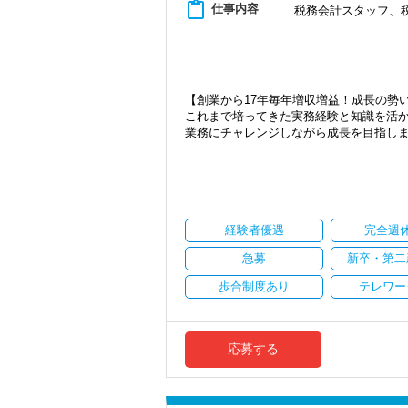
content_paste
仕事内容
税務会計スタッフ、
【創業から17年毎年増収増益！成長の勢
これまで培ってきた実務経験と知識を活
業務にチャレンジしながら成長を目指し
現在当社では「渋谷」「新宿」「錦糸町
2021年6月に「渋谷オフィス」を新設
張移転！
さらに2022年12月には「柏オフィス」
ています。
経験者優遇
完全週
安定性抜群の環境で自己成長を実現でき
急募
新卒・第二
社員の持つ「やる・やりたい」という気
歩合制度あり
テレワー
なキャリアアップが可能です！
会計事務所経験者の方には幅広い業務に
も挑戦できます！これまでの経験・知識
応募する
か？
【対象業種100種以上！節税・融資・税
創業以来17年連続増収増益、顧問先数25