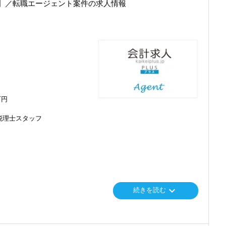
分の今後のキャリアを考えて転職を決意し、当社に入社しました。
】／転職エージェント案件の求人情報
融資対応、給付金のサポート、補助金のサポートなどお手伝いできる
ただける人
つの拠点を任されています。
を入れており、さらなるサービス品質の向上を目指しています。
言える人
向いている会社です。
る人
い、渋谷オフィスの開設に合わせて、責任者になりたいと立候補しま
む企業に対して認証される「社労士診断認証制度」を取得しました。
診断実施企業」の認定を受け、今後も社員が働きやすい環境づくりを
せます】
ベルアップのチャンスも広がり、経験者なら実務だけでなくマネジメ
。
ちしておりますので、当社で将来の不安なく働いてみませんか？
ュアルモニターを全席設置。
ーパーレス化を進めています。kintoneやLINEWORKS、クラウド
、何でも気軽に話せる雰囲気と一人一人の考え方を尊重することで
】
ストレスフリーに業務をこなせます。
万円
います。
埼玉と都心部から周辺エリアに至るまで、幅広い業種のお客様とのご
信頼され喜んでもらえる、そんな組織にしていきたいですね。
ップします】
税理士スタッフ
で、求められる業務レベルや役割を明確にしています。目標設定がし
。
ているお客様が多く、他の拠点よりもお客様とスタッフの距離感が近
ップが可能です。
お客様のために、一緒に働く仲間のために、本気になれる熱い人が多
ャレンジできます。
ナーとして専門性を活かしたい方に活躍していただきたいオフィスで
のことを学べる体制！】
している実感が得られやすい職場です。
しながら業務を行っています。
になっているので、目標を立ててどんどん達成していきましょう！
時代に先駆けて会計業界をリードしていきたいという方は、ぜひ当社
替えを実施。得意分野や経験の異なる様々な人と一緒に仕事を行うこ
う強い思いがある人、大歓迎です！
識を身に付けられる体制を整えています。
keyboard_arrow_down
続きを読む
流もあり、オンライン・オフラインを問わず気軽に話し合える社風で
番に信頼される税務のプロを目指せます】
てお客様に寄り添う」ことが一つの使命です。
度あり】
いただいたら、それを一緒になって実現するために大きく力を発揮で