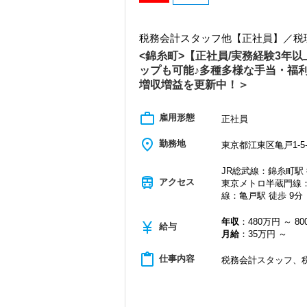
各オフィスに国税OB税理士が在籍してい
【こんな方を求めています】
税理士という仕事は不況に強い仕事で、
・情熱を持って仕事ができ、途中で諦め
税務会計スタッフ他【正社員】／税
業務は数多く存在しています。
・責任感を持って仕事に取り組める人
そのため、全拠点でスタッフの増員に力
<錦糸町>【正社員/実務経験3年
・積極性と向上心を持ち合わせている人
・若手を引っ張っていくリーダーになれ
ップも可能♪多種多様な手当・福
また、職場環境の改善に積極的に取り組
増収増益を更新中！＞
「職場環境改善宣言企業」と「経営労務
【ITシステム完備で効率よく業務をこな
積極的に推進していきます。
IT化が非常に進んでいるのも当社の特徴
長く安心して働ける環境を用意してお待
work_outline
代表が作業環境にも気を配っており、デ
雇用形態
正社員
入力もAI-OCRを使用して、業務効率化とペ
【錦糸町の事務所はこんなオフィスです
サインなどを活用しているので効率よく
place
勤務地
東京都江東区亀戸1-5-
錦糸町は”当社創業の地“。
ぜひ体験してください！
17年間に及ぶ運営の中で、東京・千葉・
JR総武線：錦糸町駅 
縁が誕生した場所です。
【明確なキャリアパスで成長をバックア
train
アクセス
東京メトロ半蔵門線：
キャリアステップは等級制（1〜6等級）
線：亀戸駅 徒歩 9分
創業当時から現在までずっとお取引をし
やすく、成長を実感しながらステップア
いという特徴があります。
昇級は年に2回の自己申請制で何度でもチ
そんなお客様に寄り添い、頼れるパート
年収
：480万円 ～ 8
currency_yen
給与
す。
月給
：35万円 ～
【定期的な班替えや席替えで、より多く
当社ではフリーアドレスと固定席を併用
各業界に対するAIの登壇など、変革する
content_paste
仕事内容
そのなかで定期的な席替えやチームの班
税務会計スタッフ、
で腕を振るってみませんか？
とで、より柔軟かつ多彩なノウハウや知
また関西・関東とそれぞれの拠点での交
【ご紹介が多い安定企業でお客様から一
す。
私達は「税務のプロフェッショナルとし