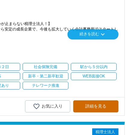
番に信頼される税務のプロを目指せます】
てお客様に寄り添う」ことが一つの使命です。
いただいたら、それを一緒になって実現するために大きく力を発揮で
いが止まらない税理士法人！】
介案件が7割を超えているのも、そういった私たちの姿勢がお客様
なら安定の成長企業で、今後も拡大していく会計事務所でスタートし
keyboard_arrow_down
続きを読む
ます。
にスキルの向上を目指し、税務のプロとして高い信頼を獲得していき
」「柏」「横浜」「大阪」の６拠点を展開しています。
し、その後「新宿オフィス」「大阪オフィス」「錦糸町オフィス」が拡
スを提供する真の「税務プロフェッショナル」としての道を私たちと
を開設し、2025年には大阪オフィスを増床するなど、事業拡大を続け
休２日
社会保険完備
駅から５分以内
を求めています】
ます。
て、さらなる活躍の場を求めている貴方の力を発揮できる職場です。
募
新卒・第二新卒歓迎
WEB面接OK
にオフィスを任せられる方の力を求めています。
持ちを大事にしているため、資格を持っていなくても、スピーディー
度あり
テレワーク推進
します。
務経験と知識をゼロから身に付けられます！
行い、お客様に満足していただくことを大事にしてくれる方を求めて
テップアップを目指しませんか？
お気に入り
詳細を見る
務調査に強い税理士法人です】
つつ、部下のマネジメントも少しずつお任せして自信を持っていける
00以上、全国6拠点で安定的に成長中です。
型サービスで、中小企業の経営を幅広くサポートしています。
夫です。
税理士法人
おり、新規顧問契約のお客様が毎年400件以上増加！
をお待ちしています！