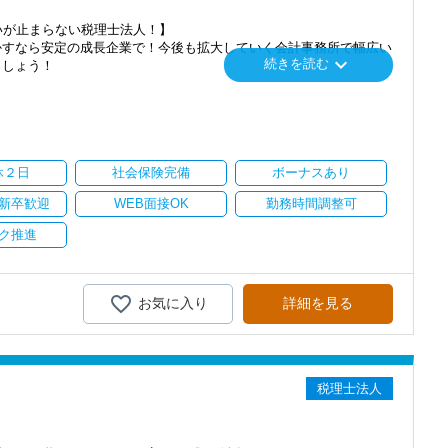
度あり】
いただいたら、それを一緒になって実現するために大きく力を発揮で
いが止まらない税理士法人！】
各種手当も充実。
介案件が7割を超えているのも、そういった私たちの姿勢がお客様
かすなら安定の成長企業で！今後も拡大していく会計事務所で幅広い
らえる「合格手当」、社員には入社3年（5万円）・5年（10万円）
keyboard_arrow_down
続きを読む
ます。
ましょう！
nsulting.com/recruit/environment/benefits）
にスキルの向上を目指し、税務のプロとして高い信頼を獲得していき
」「柏」「横浜」「大阪」の６拠点を展開しています。
し、その後「新宿オフィス」「大阪オフィス」「錦糸町オフィス」が拡
ています】
スを提供する真の「税務プロフェッショナル」としての道を私たちと
クレスポンス・プラス思考・有言実行・他責禁止・気配り」を掲
を開設し、2025年には大阪オフィスを増床するなど、事業拡大を続け
休２日
社会保険完備
ボーナスあり
だき続けるために「情熱家であれ！」がモットーです。
異業種からの転職も大歓迎！専門用語を一から教えます】
ます。
るので、育成には多くの実績と自信があります。
新卒歓迎
WEB面接OK
勤務時間調整可
さい！
持ちを大事にしているため、資格を持っていなくても、スピーディー
のキャリアプランが明確な方が成長しています。
ク推進
、5年後にどうなりたいか？」を必ずお聞きします。
ツーマンで指導します。
向けてどう仕事をすればいいのか具体的にお伝えしますので気軽に相
に関する座学や教養はOFF-JTで学びながら実務やお客様対応につ
携わっていただき、早い段階から部下やチームのマネジメント業務に
を活かしながら、さらに上のステージでキャリアアップをしません
お気に入り
詳細を見る
きるので、より堅実にステップアップすることができます。
を与えるというスタイルで、経験年数を積めば自動的にキャリアアッ
に慣れてもらい、できることを増やしながら徐々に担当をお任せして
。
務調査に強い税理士法人です】
遠慮なく自分から手を挙げてください。
00以上、全国6拠点で安定的に成長中です。
ので失敗を恐れずに目標に向かってチャレンジすることができます。
と素直さです。
型サービスで、中小企業の経営を幅広くサポートしています。
税理士法人
り組んでくださる方を求めます。
おり、新規顧問契約のお客様が毎年400件以上増加！
初心者なので、遠慮なく何でも聞いてください。
るので、税務調査にも精通しています。
を持つことができませんでした。