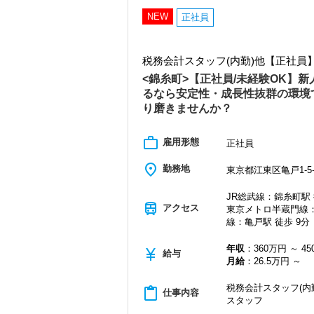
お客様に事務所までご来社いただく来所
NEW
正社員
専門Webサイトを10サイト以上運営して
各オフィスに国税OB税理士が在籍してい
税務会計スタッフ(内勤)他【正社員
税理士という仕事は不況に強い仕事で、
業務は数多く存在しています。
<錦糸町>【正社員/未経験OK】
そのため、全拠点でスタッフの増員に力
るなら安定性・成長性抜群の環境
り磨きませんか？
また、職場環境の改善に積極的に取り組
「職場環境改善宣言企業」と「経営労務
積極的に推進していきます。
work_outline
雇用形態
正社員
長く安心して働ける環境を用意してお待
place
勤務地
東京都江東区亀戸1-5-
【錦糸町の事務所はこんなオフィスです
錦糸町は”当社創業の地“。
JR総武線：錦糸町駅 
17年間に及ぶ運営の中で、東京・千葉・
train
アクセス
東京メトロ半蔵門線：
縁が誕生した場所です。
線：亀戸駅 徒歩 9分
創業当時から現在までずっとお取引をし
いという特徴があります。
年収
：360万円 ～ 4
currency_yen
給与
そんなお客様に寄り添い、頼れるパート
月給
：26.5万円 ～
す。
税務会計スタッフ(内
content_paste
仕事内容
各業界に対するAIの登壇など、変革する
スタッフ
で腕を振るってみませんか？