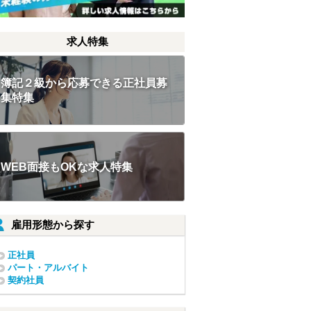
求人特集
簿記２級から応募できる正社員募
集特集
WEB面接もOKな求人特集
雇用形態から探す
正社員
パート・アルバイト
契約社員