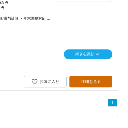
76万円
万円
/賞与計算 ・年末調整対応 ...
keyboard_arrow_down
続きを読む
要です。
お気に入り
詳細を見る
1