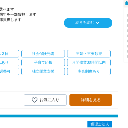
選べます
国年を一部負担します
部負担します
keyboard_arrow_down
続きを読む
道駅「徒歩5分」で通勤にも便利です。
すので、プライベートと仕事の両立も可能です。
グも楽しめますし、育児や勉強と両立して働くことも可能です。
休２日
社会保険完備
主婦・主夫歓迎
の職員、大学院に通う職員、フレックスタイムを利用してアフター
どなど、これまで皆が仕事とプライベートを楽しんでいます！
スあり
子育て応援
月間残業30時間以内
ー！
調整可
独立開業支援
歩合制度あり
大切にしています。
得意としています。
お仕事をお任せしますので安心して働いていただけます。
イペースに仕事を進めていくことができます。
お気に入り
詳細を見る
して、関与先の立場に立った言動・対応・接遇のできる方
る方(のれん分け制度あり)
税理士法人