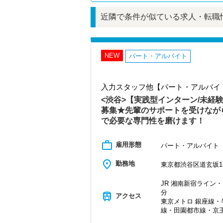
近隣で条件が似ている求人・転職
NEW
パート・アルバイト
入力スタッフ他【パート・アルバイ
<渋谷>【実践型インターン/未経
募集★先輩のサポートを受けなが
で必要な専門性を磨けます！
work_outline
雇用形態
パート・アルバイト
place
勤務地
東京都渋谷区道玄坂1-1
JR 湘南新宿ライン・
分
train
アクセス
東京メトロ 銀座線
線・田園都市線・京王