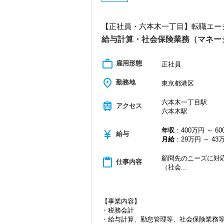
・税理士として独立したものの まだ時
・税理士試験受験中なので、フルタイム
方
【正社員・六本木一丁目】転職エー
私たちとともに頑張っていきましょう！
給与計算・社会保険業務（マネー
work_outline
雇用形態
正社員
place
勤務地
東京都港区
六本木一丁目駅
train
アクセス
六本木駅
年収
：400万円 ～ 6
currency_yen
給与
月給
：29万円 ～ 43
顧問先のニーズに対
content_paste
仕事内容
（社会...
【事業内容】
・税務会計
・給与計算、勤怠管理等、社会保険業務