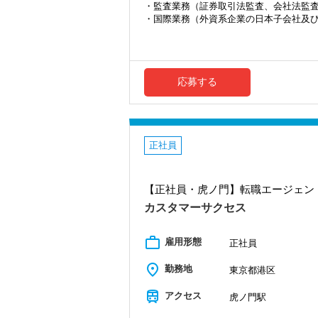
・監査業務（証券取引法監査、会社法監
・国際業務（外資系企業の日本子会社及
・各種コンサルティング（財務・経営分析
等）
・相続及び事業継承対策
※応募には会計求人プラスにご登録が必
応募する
正社員
【正社員・虎ノ門】転職エージェン
カスタマーサクセス
work_outline
雇用形態
正社員
place
勤務地
東京都港区
train
アクセス
虎ノ門駅