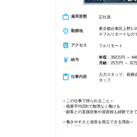
work_outline
雇用形態
正社員
東京都台東区上野1-19
place
勤務地
※フルリモートなの
train
アクセス
フルリモート
年収
：350万円 ～ 4
currency_yen
給与
月給
：25万円 ～ 32
入力スタッフ、税務会
content_paste
仕事内容
タッフ
＜この仕事で得られること＞
・残業平均20hで無理なく働ける
・顧客との直接折衝や資産税も経験でき
＜働きやすさと成長を両立できる理由＞
・入力業務はアシスタントが担当
・分業体制で業務負担を軽減