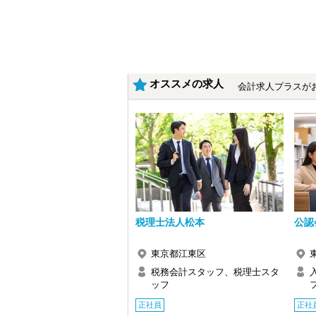
・クライアント2500社以上
・9割が紹介の安定基盤
・一般企業～医療・学校法人まで対応
・個人～大企業まで幅広く経験可能
・税務顧問＋資産税に関与
・相続／事業承継／M&Aにも対応
オススメの求人
会計求人プラスが
＜成長中の税理士法人＞
・全国14拠点で事業展開
・従業員240名以上に拡大
・会計・税務・財務・労務まで対応
・専門家が在籍しワンストップ支援
＜学びを後押し＞
・書籍購入費／研修費は全額会社負担
・隔月で税法・実務の学習会あり
・資格取得を目指す社員が多数
税理士法人松本
公認
＜募集の背景＞
・事業拡大に伴う増員募集
・組織力強化に向けた採用
東京都江東区
・将来の中核人材を募集
税務会計スタッフ、税理士スタ
ッフ
＜先輩スタッフの声＞
Q. 当事務所を選んだ理由は？
正社員
正社
A. 幅広い業務を経験できる点に魅力を