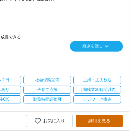
て成長できる
keyboard_arrow_down
続きを読む
り
い。
休２日
社会保険完備
主婦・主夫歓迎
スあり
子育て応援
月間残業30時間以内
接OK
勤務時間調整可
テレワーク推進
お気に入り
詳細を見る