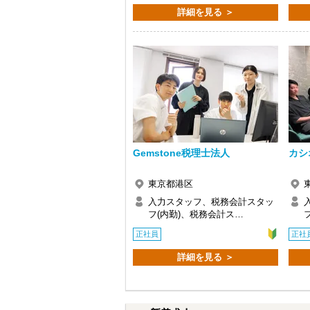
詳細を見る ＞
Q. 実際に働いてみてどうですか？
A. さまざまな業務を任せてもらえるの
Q. 職場の雰囲気は？
A. 上司や先輩に相談しやすく、風通し
＜求める人材＞
・税務経験を活かして成長したい方
・キャリアアップ志向のある方
・主体的に業務を進められる方
・顧客対応や提案業務に挑戦したい方
・資産税など専門性を高めたい方
Gemstone税理士法人
カシ
・将来的にマネジメントに関わりたい方
東京都港区
＜まずはカジュアル面談へ＞
・事前に気軽な面談を実施
入力スタッフ、税務会計スタッ
・仕事内容やキャリアを相談可
フ(内勤)、税務会計ス…
・ざっくばらんに質問OK
正社員
正社
・納得後に選考へ進めます
・入社時期は柔軟に対応
詳細を見る ＞
・半年～1年の調整も可能
まずはカジュアル面談からでも歓迎です
「応募する」からお気軽にご連絡くださ