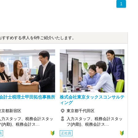
1
おすすめする求人を6件ご紹介いたします。
会計士税理士甲田拓也事務所
株式会社東京タックスコンサルテ
ィング
東京都新宿区
東京都千代田区
入力スタッフ、税務会計スタッ
入力スタッフ、税務会計スタッ
フ(内勤)、税務会計ス…
フ(内勤)、税務会計ス…
員
正社員
感じ、入所を決めました。