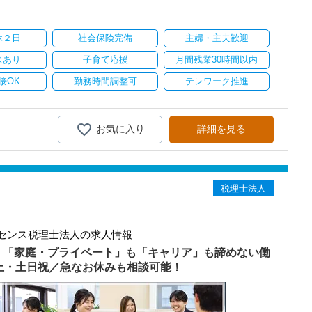
り
休２日
社会保険完備
主婦・主夫歓迎
スあり
子育て応援
月間残業30時間以内
接OK
勤務時間調整可
テレワーク推進
お気に入り
詳細を見る
税理士法人
センス税理士法人の求人情報
）「家庭・プライベート」も「キャリア」も諦めない働
以上・土日祝／急なお休みも相談可能！