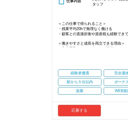
content_paste
仕事内容
タッフ
・資産税など専門性を高めたい方
・将来的にマネジメントに関わりたい方
＜まずはカジュアル面談へ＞
＜この仕事で得られること＞
・事前に気軽な面談を実施
・残業平均20hで無理なく働ける
・仕事内容やキャリアを相談可
・顧客との直接折衝や資産税も経験でき
・ざっくばらんに質問OK
・納得後に選考へ進めます
＜働きやすさと成長を両立できる理由＞
・入社時期は柔軟に対応
・入力業務はアシスタントが担当
・半年～1年の調整も可能
・分業体制で業務負担を軽減
・顧客対応や提案業務に集中可能
まずはカジュアル面談からでも歓迎です
・資産税や相続など専門性の高い案件あ
「応募する」からお気軽にご連絡くださ
・顧客と直接折衝する機会が豊富
経験者優遇
完全週
・経験値が自然と積み上がる環境
駅から５分以内
ボーナ
＜働きやすい環境＞
・有給取得率90％以上
急募
WEB面
・年間休日125日以上
・繁忙期も月30～40h程度
・男性の育休取得率100％
・テレワーク導入済み
応募する
・全席デュアルモニタ完備
＜幅広い経験・成長環境＞