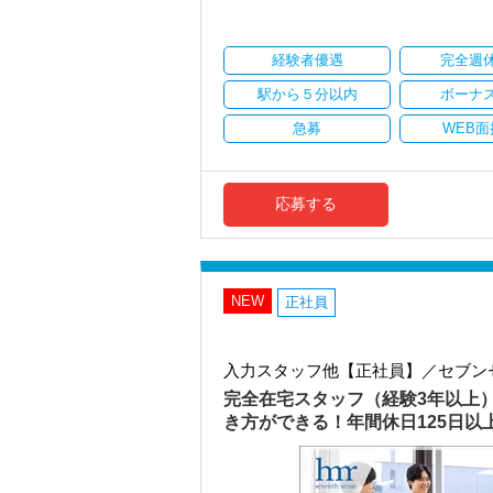
・顧客対応や提案業務に集中可能
・資産税や相続など専門性の高い案件あ
・顧客と直接折衝する機会が豊富
経験者優遇
完全週
・経験値が自然と積み上がる環境
駅から５分以内
ボーナ
＜働きやすい環境＞
・有給取得率90％以上
急募
WEB面
・年間休日125日以上
・繁忙期も月30～40h程度
・男性の育休取得率100％
・テレワーク導入済み
応募する
・全席デュアルモニタ完備
＜幅広い経験・成長環境＞
・クライアント2500社以上
・9割が紹介の安定基盤
NEW
正社員
・一般企業～医療・学校法人まで対応
・個人～大企業まで幅広く経験可能
・税務顧問＋資産税に関与
入力スタッフ他【正社員】／セブン
・相続／事業承継／M&Aにも対応
完全在宅スタッフ（経験3年以上
＜成長中の税理士法人＞
き方ができる！年間休日125日
・全国14拠点で事業展開
・従業員240名以上に拡大
・会計・税務・財務・労務まで対応
・専門家が在籍しワンストップ支援