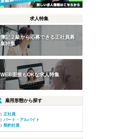
求人特集
簿記２級から応募できる正社員募
集特集
WEB面接もOKな求人特集
雇用形態から探す
正社員
パート・アルバイト
契約社員