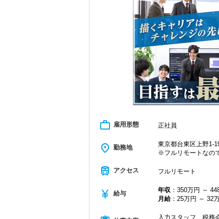
＜学びを後押し＞
・書籍購入費／研修費は全額会社負担
・隔月で税法・実務の学習会あり
・資格取得を目指す社員が多数
＜募集の背景＞
・事業拡大に伴う増員募集
・組織力強化に向けた採用
・将来の中核人材を募集
＜先輩スタッフの声＞
Q. 当事務所を選んだ理由は？
A. 幅広い業務を経験できる点に魅力を
work_outline
雇用形態
正社員
Q. 実際に働いてみてどうですか？
A. さまざまな業務を任せてもらえるの
東京都台東区上野1-19
place
勤務地
※フルリモートなの
Q. 職場の雰囲気は？
A. 上司や先輩に相談しやすく、風通し
train
アクセス
フルリモート
＜求める人材＞
年収
：350万円 ～ 4
currency_yen
・税務経験を活かして成長したい方
給与
月給
：25万円 ～ 32
・キャリアアップ志向のある方
・主体的に業務を進められる方
入力スタッフ、税務会
・顧客対応や提案業務に挑戦したい方