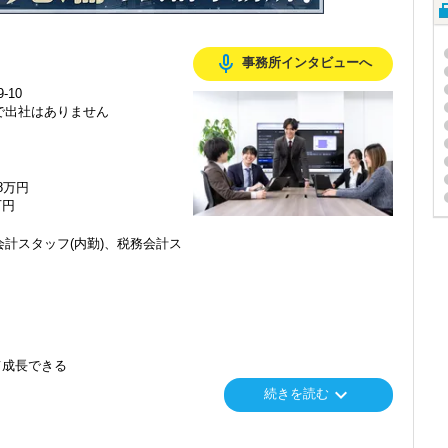
mic_none
事務所インタビューへ
-10
で出社はありません
48万円
万円
計スタッフ(内勤)、税務会計ス
て成長できる
keyboard_arrow_down
続きを読む