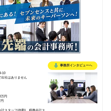
感じ、入所を決めました。
mic_none
事務所インタビューへ
で、以前より成長スピードが上がったと感じています。
-10
で出社はありません
の良い職場だと感じています。
48万円
万円
計スタッフ(内勤)、税務会計ス