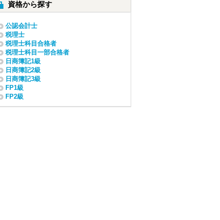
資格から探す
公認会計士
税理士
税理士科目合格者
税理士科目一部合格者
日商簿記1級
日商簿記2級
日商簿記3級
FP1級
FP2級