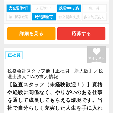
＜選べる給与体系＞
方々が大活躍しております！
ケースが多く、顧問料も高くなる傾向にありま
◆地下鉄淀屋橋駅から徒歩3分の来社型事務所で
「前職以上の年収保証」or「業界最高水準のイ
完全週休2日
未経験OK
残業30h以内
急 募
す。
内勤中心
◆インセンティブ制度（Bパターン）
ンセンティブ制度」
また、「報われないを終わらせる」をキャッチ
第2新卒歓迎
時間調整可
独立開業支援
歩合制度あり
◆研修制度とサポート面談・評価制度で成長を
業界経験のある転職者は全員が前職以上の年収
スタッフの実力や頑張りに報いる給与体系があ
コピーに、業界No1を自負するインセンティブ
＜勤続年数に応じた業務内容と年収イメージ＞
支援
を実現中！（2025年実績）
ります。
制度を採用。20代で年収1,000万円、30代で年
【例】業界経験3年の方が入社した場合
詳細を見る
応募する
収2,000万円を達成している税理士・税理士補助
◆入社1年目（年収700万円前後）
長く勤めるなら、そんな職場で、お仕事しませ
以下のインセンティブ制度を設定
＜給与体系＞
スタッフが複数在籍中です。
・担当顧問20〜25件前後。
んか？
favorite
【Aパターン】
・プレイヤーとしてスキルアップに励む。
正社員
売上額：25万円超～50万円/月の部分の20％〜
マイリスト
月給+賞与+随時昇給
その他、有休消化率は100％を推奨。最高の職場
・個人事業主や年商3億円未満のスタートアップ
なぜ、そのような体制での運営を進めているの
売上額：50万円超/月の部分の30％〜
・前職以上の年収保証かつ下限保証700万円以上
環境を整え、皆さまのご応募をお待ちしており
法人をメインで担当。
か。
税務会計スタッフ他【正社員・新大阪】／税
※20万円に上記インセンティブを加算した結
（例1）前職年収450万円の場合、年収700万円
ますので、腕に自信のある方は奮ってご応募く
私たちは、会社づくりを次のように考えていま
理士法人FIAの求人情報
果、月給を超えた金額を追加支給する。
以上でスタート
ださい(^ ^)
◆入社3年目（年収1,000万円前後）
す。
【監査スタッフ（未経験歓迎！）】資格
（例2）前職年収850万円の場合、年収850万円
・担当顧問25〜30件前後。共同案件のリーダー
や経験に関係なく、やりがいのある仕事
＜年収実績（2025年）＞
以上でスタート
【求める人材】
担当1〜2件前後、サポート担当5件前後。
１．組織運営と人事・採用の方針
を通して成長してもらえる環境です。当
勤続1年以上の税務担当の平均年収 ：
【必須条件】
・マネージャーやその補佐などを担当。
１）人が集まる良い会社づくり
11,037,499円
社で自分らしく充実した人生を手に入れ
【Bパターン】
◆職歴：会計事務所や税理士事務所、税理士
・財務コンサル業務を担当。
私たちは人が集まり・人が育つ、良い会社づく