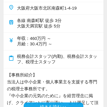
ます。また、複数人で大規模なクライアントを
【内勤業務を中心にお任せします！】
なで話をして進めています
試験合格へ向けて全面的なサポート、試験休暇
place
大阪府大阪市北区南森町1-4-19
担当していることで合併分割などの組織再編業
パート・アルバイトの方には、所内での業務が
【事務所紹介動画】
や勉強スペースの解放、就業時間の対応等、一
務にも携わっています。
中心となります。
元国税OB・じてこ先生のYouTubeで、弊社の得
【待遇】
人一人の人生設計に応じた働き方を支援してい
各線 南森町駅 徒歩 3分
train
入力業務、仕訳作業、記帳代行、確定申告、年
意分野や給与体制について取材いただきまし
大阪天満宮駅 徒歩 5分
昇給は半期ごとの評価の結果を踏まえて、年1回
ます。
Q3.これからの目標・ビジョンを教えてくださ
末調整、申告書作成補助など、幅広い業務をお
た！
改定されます
い。
年収
：460万円 ～
任せします。
「スタッフインタビュー」や「今後のグループ
currency_yen
賞与は半期ごとの評価により決まります
【会計スタッフの仕事内容】
月給
：30.4万円 ～
A.記帳代行を請け負い決算書と申告書を作成す
一通りの業務に慣れて頂きましたら、その他の
目標」、「面接で重要視するポイント」なども
残業は繁忙期でも月20時間程度までで、休日出
クライアントからお預かりした資料を基に、試
るだけの業務は、将来的にAIに奪われていくと
業務で自身が取り組みたい仕事にも挑戦できま
詳しく解説していますので、ぜひご覧ください
勤もありません
算表を作るのが主な仕事です。
税務会計スタッフ(内勤)、税務会計スタッ
content_paste
言われており、私も間違いなくそうなると思い
す。
(^ ^)
フ、税理士スタッフ
みんなで協力して、有給休暇もしっかり取得す
ルーチンの仕事だけではなく、成長に見合った
ます。だからこそ私は、介護事業に対する支援
ることができています
仕事ができるので、向上心をもって取り組めま
の質を高めることでAIにはない付加価値を追求
基礎を着実に学びながら、どんどん自分ができ
◆2024年の取材：元国税調査官かつ現役税理士
【事務所紹介】
す。
していきたいと考えています。FIAは、それぞれ
る領域を広げていってください。
の笹先生のYouTubeで、弊社の最新の状況を改
当法人は中小企業・個人事業主を支援する専門
の専門分野において質の高いサービスを提供で
時間をしっかり確保して、実務経験を積みたい
めて取材いただきました。
の税理士事務所です。
先輩社員が教育担当として付きますので一から
きる事が強みの一つです。高付加価値なサービ
方にぴったりな環境です。
『中小企業の元気のために』を経営理念に掲
学び、スキルを身に付けることができます。
スを提供していくには、情報をインプット・ア
げ、クライアントに寄り添い、 より満足して頂
同時に試験勉強やプライベートの時間もしっか
続きを読む