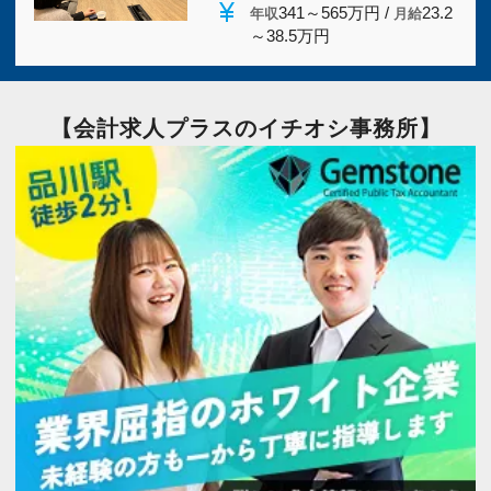
currency_yen
341～565万円 /
23.2
年収
月給
～38.5万円
【会計求人プラスのイチオシ事務所】