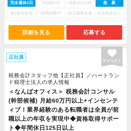
でした。それでも「成長したい」と思って頑張
完全週休2日
未経験OK
残業30h以内
急 募
ました。
専門的な知識が必要な業界へ、未経験で転職。
また当法人の中である程度の経験を積んで頂い
ってこられたのは、支えてくれる上司・先輩・
第2新卒歓迎
時間調整可
独立開業支援
歩合制度あり
もちろん簡単な事ではありませんでしたが、
た後、税務会計業務以外にも労務・法務・融
同期の存在があったからです。これからは、自
【大阪事務所で活躍してくれる実務経験者を求
「せっかく転職するのだから今までの自分より
資・各種行政手続きなども担当します。
分が支えてくれた人達や後輩の役に立ちたい。
めています！】
成長できる職場で働きたい」という軸を持って
詳細を見る
応募する
中小企業・個人事業主を支援する専門家とし
そのためにはまず日々の勉強を怠らずにしっか
今回、クライアント増加とより一層のサービス
税理士事務所を探していました。
て、経営管理全般の幅広い知識が習得可能で
りとした知識をもって業務にあたる事、そして
向上を目指し、「大阪事務所」で社員の増員を
そんな中で出会ったのがFIAです。
favorite
す。
自分の知識や経験を後輩に伝えていく事が大切
行っています。
正社員
他にもいくつかの事務所の面接を受けた中でFIA
だと考えています。名刺の裏には「心のこもっ
マイリスト
大阪事務所は南森町駅から徒歩3分/大阪天満宮
を選んだ理由は業界未経験者でも意欲があれば
ただし本人の希望と経験をしっかり考慮した
た仕事」という意味を込めて、「真心」と書い
駅から徒歩5分の好立地にあり、経験が長い社員
歓迎してくれる組織風土があり、学びたい・挑
税務会計スタッフ他【正社員】／ハートラン
上、業務をお任せしていきますので無理なくス
ています。一緒に仕事をする監査グループの
が多数在席しています。
ド税理士法人の求人情報
戦したいという気持ちを応援してくれる環境や
テップアップを目指せます。
方、その向こうにいるクライアントの事を考え
＜なんばオフィス＞ 税務会計コンサル
制度が整っている事でした。
当法人では社員各々が得意分野や強みを持ち合
て会計資料を作りその仕事を後輩に引き継いで
担当者初級クラスのポジションとして求めてい
加えて、他のどの事務所よりもオフィスに活気
(幹部候補) 月給60万円以上+インセンテ
わせていますので、将来的に身につけたいスキ
いく事が私の日々の目標です。これからも初心
るのは、安心して直接顧客担当を任せることの
があり「この事務所の一員として働きたい」と
ィブ！業界経験のある転職者は全員が前
ルや経験を教えてください。
と感謝の気持ちを忘れず、心のこもった仕事を
できる、知識・経験・対応力のある方。
憧れを持てる職場だった事がFIAを選んだ決め手
職以上の年収を実現中◆資格取得サポー
『あなたが成りたい自分を見つけられる職場環
していきたいです。
実務経験は3年以上を目安としていますが、それ
でした。
ト◆年間休日125日以上
境』を提供できると思います！