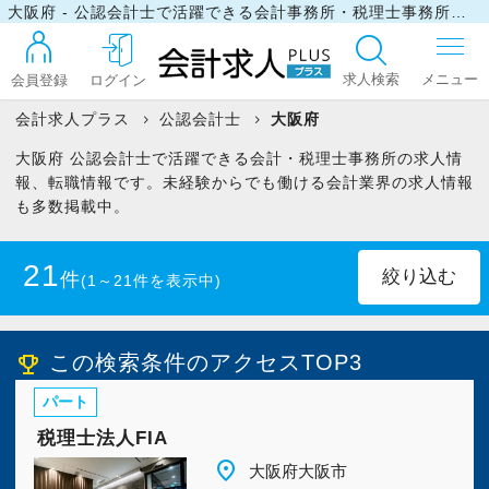
大阪府 - 公認会計士で活躍できる会計事務所・税理士事務所の求人・転職情報
求人検索
会員登録
ログイン
会計求人プラス
公認会計士
大阪府
大阪府 公認会計士で活躍できる会計・税理士事務所の求人情
ログイン
報、転職情報です。未経験からでも働ける会計業界の求人情報
も多数掲載中。
最近見た求人
21
件
(1～21件を表示中)
マイリスト
正社員
(20)
パート・アルバイト
(1)
この検索条件のアクセスTOP3
emoji_events
パート
お問い合わせ
税理士法人FIA
place
大阪府大阪市