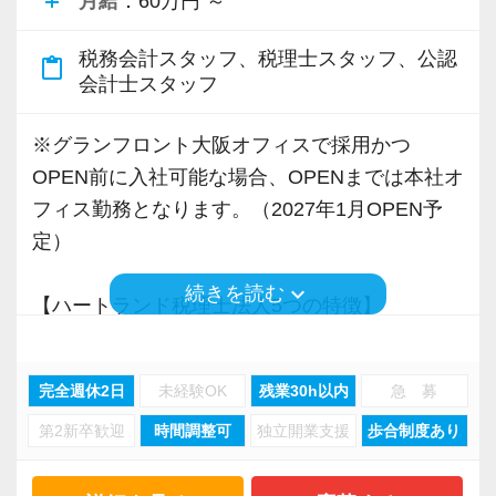
月給
：60万円 ～
税務会計スタッフ、税理士スタッフ、公認
content_paste
会計士スタッフ
※グランフロント大阪オフィスで採用かつ
OPEN前に入社可能な場合、OPENまでは本社オ
フィス勤務となります。（2027年1月OPEN予
定）
keyboard_arrow_down
続きを読む
【ハートランド税理士法人5つの特徴】
◆前職以上の年収保証or業界トップクラスのイ
ンセンティブ制度
完全週休2日
未経験OK
残業30h以内
急 募
給与体系は2パターンから選択可能！
第2新卒歓迎
時間調整可
独立開業支援
歩合制度あり
業界で最もスタッフの実力や頑張りに報いる給
与体系を整えている自負があります。