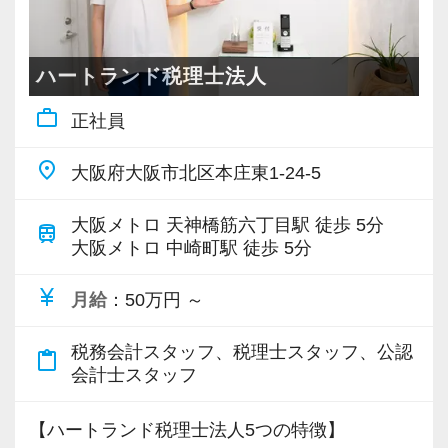
月給+インセンティブ
す。
スタートアップの顧問から、年商100億を超える
※AとBいずれかのパターンを選択可能。
大型法人の顧問や組織再編などの複雑案件ま
ハートランド税理士法人
※どちらのパターンも6ヶ月間の試用期間あり。
で、実務面でもさまざまな業務を経験し成長で
work_outline
正社員
Aパターンは本採用と同条件。Bパターンの詳細
きる環境があります。
は後述の「月給（Bパターン）」を参照。
place
大阪府大阪市北区本庄東1-24-5
※Aパターンを希望の場合は面接時に必ず「直近
◆公平かつ透明性のある評価制度
の源泉徴収票」及び「直近3ヶ月分の給与明細」
人事評価は売上等の「定量項目」、社内プロジ
大阪メトロ 天神橋筋六丁目駅 徒歩 5分
train
を持参。賞与がある場合は「賞与明細書」も持
ェクトへ取り組む姿勢などの「定性項目」、さ
大阪メトロ 中崎町駅 徒歩 5分
参。
らに税務知識やビジネススキルの「知識項目」
currency_yen
月給
：50万円 ～
の3項目で実施しています。
◆月給（Bパターン）
全社公開されている具体的な基準に則って評価
税務会計スタッフ、税理士スタッフ、公認
60万円以上（基本給44.4万円以上。45時間分の
content_paste
されるため、理不尽な昇給や降給はありませ
会計士スタッフ
固定残業代15.6万円を含む）
ん。
・試用期間中：35万円〜60万円以上（基本給
【ハートランド税理士法人5つの特徴】
25.9万円〜44.4万円以上。45時間分の固定残業
◆いつでも相談OK！教育は2名体制 + 議論を交