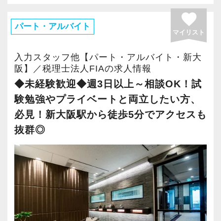
ださい(^ ^)
います。皆で旅行を楽しみながら心と体のリフ
担当1〜2件前後、サポート担当5件前後。
３）労働時間
今回の募集では会計事務所の経験がない方で
favorite
レッシュができます。
・マネージャーやその補佐などを担当。
完全週休2日制で、年間を通じ休日に出勤するこ
も、この業界でステップアップしていきたい方
パート・アルバイト
【求める人材】
マイリスト
・財務コンサル業務を担当。
◆2022年の取材：後編【金髪・ピアスOK】自由
とはほとんどありません
は歓迎します。
以下の実務経験が必須。
社内プロジェクト
・年商10億円未満の中規模法人をメインで担
なスタイルで働ける理想の税理士法人！採用基
残業については、全社年間を通じた平均では月
入力スタッフ他【パート・アルバイト・新大
・税理士（会計）事務所もしくは税理士法人で2
社内にはプロジェクトチームがあり入社1年目か
当。
準を更に深掘り
20時間未満です
「“やりがい”のある仕事がしたい」
阪】／税理士法人FIAの求人情報
年以上の実務経験（監査法人や銀行での勤務は
ら参加できます。グループの壁を超えて業務に
・年商10億円超の企業グループをチームの一員
試験勉強やプライベートの時間をしっかり確保
「クライアントに“満足”してもらいたい」
◆未経験歓迎◆週3日以上～相談OK！試
経験にカウントされません）
取り組んでおり活躍の場が広がります。
として担当。
することが可能です
「“充実”した人生を送りたい」
験勉強やプライベートと両立したい方、
・顧問先への巡回監査経験
・その他、経験を積みたい分野があれば積極的
◆オフィス環境
なお、固定残業制は採用しておらず、実働に応
「“一から”税務や会計の知識を習得したい」
必見！新大阪駅から徒歩5分でアクセスも
・顧客対応や法人の決算業務経験
【税理士資格を目指している方＆目指そうと考
に該当案件へ参加して経験を積む（例：組織再
※働く雰囲気が伝わるように撮影していただき
じた時間外手当を支給しています
「“将来この業界”で活躍していきたい」
抜群◎
えている方へ】
編や事業承継対策の提案、DD業務などのスポッ
ました(^ ^)
有給休暇はお互いのスケジュールを見つつ、各
その他、下記のような方はぜひご応募くださ
税理士資格を目指しながら働いている受験生の
ト業務をチームの一員として対応）。
YouTubeショート版
自柔軟にとることができています
上記いずれかの項目に当てはまる方は、ぜひ当
い！
方が多数在籍しています。
https://youtube.com/shorts/14gk0ILkWdM?
事務所にご応募ください！
・コミュニケーション能力のある方
社内には勉強ができる共有スペースがあるので
◆入社5年目以降（年収1,200万円以上）
feature=share
４）職場の立地
・向上心のある方
就業前に勉強しているスタッフや仕事終わりに
・担当顧問25〜35件前後。共同案件のリーダー
オフィスは地下鉄御堂筋線と京阪の淀屋橋駅か
オフィスは新大阪駅から徒歩5分で雨に濡れずに
・粘り強く継続的に努力できる方
専門学校へ通学しているスタッフも。
担当5〜10件前後。
Instagram版
ら徒歩3分のところです。
通勤できる立地にあり、アクセスも抜群です。
当社からは毎年税理士試験科目合格者や官報合
・オフィスの拠点長や管理責任者、またはその