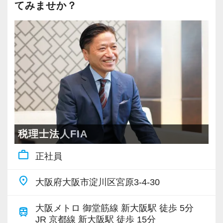
勤続3年以上の税務担当の平均年収 ：
てみませか？
月給+インセンティブ
法人などで5年以上の実務経験（※監査法人や銀
・年商10億円未満の中規模法人をメインで担
りを目指しています。
14,251,600円
行での勤務は経験にカウントされません）
当。
そのためには、働き方や仕事をする環境を整
勤続3年以上の税務担当の年収中央値：
※AとBいずれかのパターンを選択可能。
◆経験：顧問先への巡回監査経験
・年商10億円超の企業グループをチームの一員
え、良くしていくことが何よりも大切だと考え
11,683,809円
※どちらのパターンも6ヶ月間の試用期間あり。
◆経験：顧客対応や法人の決算業務経験
として担当。
ています。
Aパターンは本採用と同条件。Bパターンの詳細
・その他、経験を積みたい分野があれば積極的
＜年収例＞
は後述の「月給（Bパターン）」を参照。
その他、下記のような方はぜひご応募くださ
に該当案件へ参加して経験を積む（例：組織再
そのようななかで、働く人一人ひとりが仕事に
830万円／27歳／入社2年目／業界歴3年目／顧
※Aパターンを希望の場合は面接時に必ず「直近
い！
編や事業承継対策の提案、DD業務などのスポッ
前向きに取り組めることで、お客さまに頼りに
問件数22件／年間顧問売上2,000万円（月給50
の源泉徴収票」及び「直近3ヶ月分の給与明細」
・コミュニケーション能力のある方
ト業務をチームの一員として対応）。
していただける良い仕事ができ、報酬・採算的
万円+平均インセンティブ月額19.2万円）
を持参。賞与がある場合は「賞与明細書」も持
・向上心のある方
にもご評価いただいて、持続的な昇給・増員を
税理士法人FIA
1040万円／36歳／入社5年目／業界歴10年目／
参。
・粘り強く継続的に努力できる方
◆入社5年目以降（年収1,200万円以上）
可能にし、組織としても成長を続けられると考
顧問件数26件／年間顧問売上2,600万円（月給
work_outline
・担当顧問25〜35件前後。共同案件のリーダー
正社員
えています。
50万円+平均インセンティブ月額36.7万円）
◆月給（Bパターン）
【採用サイト】
担当5〜10件前後。
1,390万円／28歳／入社3年目／業界歴5年目／
place
大阪府大阪市淀川区宮原3-4-30
50万円以上（基本給37万円以上。45時間分の固
採用サイトも公開しております！ぜひご覧くだ
・オフィスの拠点長や管理責任者、またはその
２）人が育つ組織づくり
顧問件数27件／年間顧問売上3,000万円（月給
定残業代13万円を含む）
さい(^ ^)
補佐を担当。もしくは複雑案件等をメインで担
私たちは、縦割り型の分業体制ではなく、ペア
50万円+平均インセン月額55.8万円+管理職手当
大阪メトロ 御堂筋線 新大阪駅 徒歩 5分
train
・試用期間中：35万円〜50万円以上（基本給
https://heartland-tax.com/recruit/
当する「スペシャリスト」や「スタープレイヤ
あるいはチームでお客さまを対応する体制を目
JR 京都線 新大阪駅 徒歩 15分
月額10万円）