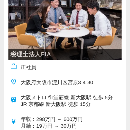
・顧問先への巡回監査経験
・社長との面会を重視。トップのお困りごと・
◆入社5年目以降（年収1,200万円以上）
オフィスは新大阪駅から徒歩5分で雨に濡れずに
＜年収例＞
Instagram版
・顧客対応や法人の決算業務経験
問題意識を共有する
・担当顧問25〜35件前後。共同案件のリーダー
通勤できる立地にあり、アクセスも抜群です。
830万円／27歳／入社2年目／業界歴3年目／顧
https://www.instagram.com/reel/DFAiiiFPWzt/?
・月次決算を重視。使い物になる数字を早く出
担当5〜10件前後。
遠方から引っ越してこられる方には近隣住宅手
問件数22件／年間顧問売上2,000万円（月給50
igsh=MnE4OWRya3JjZjE3
その他、下記のような方はぜひご応募くださ
す。年一決算はしない
・オフィスの拠点長や管理責任者、またはその
当制度があり、海外への社員旅行など充実した
万円+平均インセンティブ月額19.2万円）
い！
・自計を基本とし、お客さまにて正しい処理が
補佐を担当。もしくは複雑案件等をメインで担
福利厚生も魅力です。
1040万円／36歳／入社5年目／業界歴10年目／
TikTok版
・コミュニケーション能力のある方
できるようサポートする
当する「スペシャリスト」や「スタープレイヤ
顧問件数26件／年間顧問売上2,600万円（月給
https://vt.tiktok.com/ZS6qQwH8E/
税理士法人FIA
・向上心のある方
・月次監査は専用システム上で実施し、お客さ
ー」として活躍。
【各種制度 ◆社員のやりがいと充実を全力バ
50万円+平均インセンティブ月額36.7万円）
・粘り強く継続的に努力できる方
まへの訪問なし
work_outline
・年商10億円超の企業グループをチームの主担
正社員
ックアップ◆】
1,390万円／28歳／入社3年目／業界歴5年目／
当として対応。
当社では働きやすい環境づくりとして以下制度
顧問件数27件／年間顧問売上3,000万円（月給
【採用サイト】
place
３．働き方と仕事の進め方について
大阪府大阪市淀川区宮原3-4-30
・組織再編や事業承継対策の提案、DD業務など
を導入しています。
50万円+平均インセン月額55.8万円+管理職手当
採用サイトも公開しております！ぜひご覧くだ
１）社風とマインド
のスポット業務をチームの主担当として対応。
月額10万円）
さい(^ ^)
大阪メトロ 御堂筋線 新大阪駅 徒歩 5分
私たちは、チームで仕事を進めることを目指し
train
教育制度・研修制度
1,580万円／40歳／入社7年目／業界歴12年／顧
JR 京都線 新大阪駅 徒歩 15分
https://heartland-tax.com/recruit/
ているため、社内の良好な人間関係とコミュニ
【職場の雰囲気・環境】
入社後は先輩社員が教育担当として、しっかり
問件数32件／年間顧問売上3,700万円（月給50
ケーションはとても大切な要素だと考えていま
従業員同士の仲が良く、とても和気あいあいと
サポート。豊富な社内外の研修制度も利用しな
年収
：298万円 ～ 600万円
万円+平均インセンティブ月額61.7万円+管理職
currency_yen
【事務所紹介動画】
す。
しています！わからないことがあれば気軽に質
月給
：19万円 ～ 30万円
がら、経験がない方でも安心して業務に取り組
手当月額20万円）