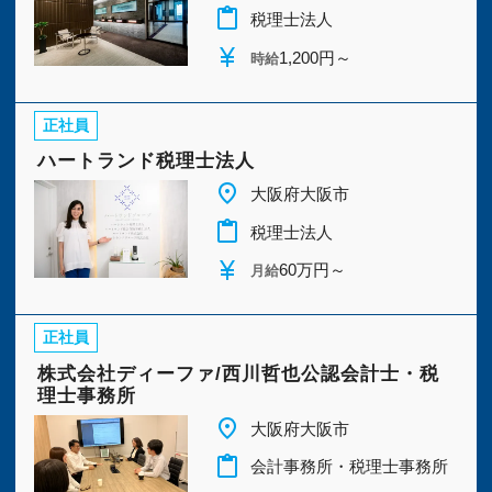
今すぐ会員登録
content_paste
税理士法人
currency_yen
1,200円～
時給
PC版サイトを見る
正社員
ハートランド税理士法人
place
採用ご担当者様
大阪府大阪市
content_paste
税理士法人
currency_yen
60万円～
月給
正社員
株式会社ディーファ/西川哲也公認会計士・税
理士事務所
place
大阪府大阪市
content_paste
会計事務所・税理士事務所