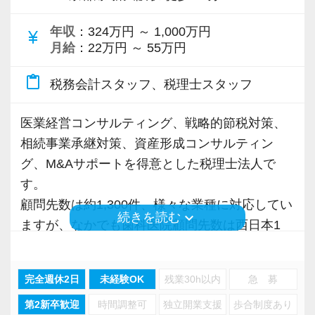
25.9万円〜37万円以上。45時間分の固定残業代
ー」として活躍。
指しています。
1,580万円／40歳／入社7年目／業界歴12年／顧
9.1万円〜13万円以上を含む）
【事務所紹介動画】
・年商10億円超の企業グループをチームの主担
年収
：324万円 ～ 1,000万円
currency_yen
問件数32件／年間顧問売上3,700万円（月給50
元国税OB・じてこ先生のYouTubeで、弊社の得
月給
：22万円 ～ 55万円
当として対応。
一人の人がキャパ一杯になるまで案件を抱え、
万円+平均インセンティブ月額61.7万円+管理職
※固定残業代は月の残業が45時間に達しない場
意分野や給与体制について取材いただきまし
・組織再編や事業承継対策の提案、DD業務など
あぶれたら増員する、という組織体制では、働
手当月額20万円）
content_paste
税務会計スタッフ、税理士スタッフ
合も支給し、超過分は別途支給する。
た！
のスポット業務をチームの主担当として対応。
く人にとって希望がありません。
※試用期間の給与は現職給与を考慮。直近3ヶ月
「スタッフインタビュー」や「今後のグループ
チームで機能することで、今年より来年、来年
※担当件数が多い方は大きな企業を相手にする
医業経営コンサルティング、戦略的節税対策、
の平均月給（残業代含む）が50万円以上の場
目標」、「面接で重要視するポイント」なども
【職場の雰囲気・環境】
より再来年、さらに翌年と、力をつけ役割を変
ケースが多く、顧問料も高くなる傾向にありま
相続事業承継対策、資産形成コンサルティン
合、原則50万円以上でスタート。該当者は面接
詳しく解説していますので、ぜひご覧ください
従業員同士の仲が良く、とても和気あいあいと
えていける体制を目指しています。
す。
グ、M&Aサポートを得意とした税理士法人で
時に直近3ヶ月間の給与明細の提示必須。
(^ ^)
しています！わからないことがあれば気軽に質
す。
※平均残業時間：月20時間
問や相談ができる環境です(^ ^)
一人ひとりが力をつけ、成長を続けられるよ
＜勤続年数に応じた業務内容と年収イメージ＞
顧問先数は約1,300件、様々な業種に対応してい
※「経験者」の定義は「税理士資格の有無は問
◆2024年の取材：元国税調査官かつ現役税理士
う、定期的な研修制度と月間・年間を通じた評
keyboard_arrow_down
続きを読む
【例】業界経験3年の方が入社した場合
ますが、なかでも歯科医院顧問先数は西日本1
わず、単独で顧客対応可能な方」とする。
の笹先生のYouTubeで、弊社の最新の状況を改
平均年齢は33歳と、税理士事務所（会計事務
価制度を運用し、常に整備・改善に取り組んで
◆入社1年目（年収700万円前後）
位、全国2位の実績を誇り、近々日本1位を達成
めて取材いただきました。
所）の中では非常に若手が多く、20代〜40代の
います。
・担当顧問20〜25件前後。
する見込みです！
◆インセンティブ制度（Bパターン）
方々が大活躍しております！
完全週休2日
未経験OK
残業30h以内
急 募
・プレイヤーとしてスキルアップに励む。
その他にも組織再編税制やM&Aを含めた事業承
業界経験のある転職者は全員が前職以上の年収
２．仕事内容における特徴について
・個人事業主や年商3億円未満のスタートアップ
第2新卒歓迎
時間調整可
独立開業支援
歩合制度あり
継対策への対応も積極的に行っていることか
を実現中！（2025年実績）
◆2022年の取材：前編【独立より稼げる？！】
また、「報われないを終わらせる」をキャッチ