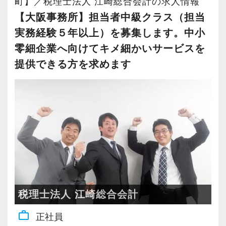
「クライアントに“満足”してもらいたい」
町】／税理士法人 江崎総合会計の求人情報
・税理士（会計）事務所もしくは税理士法人で2
ある方
社内プロジェクト
ました(^ ^)
力を改めて実感できたのかもしれません。私が
「“充実”した人生を送りたい」
年以上の実務経験（監査法人や銀行での勤務は
【大阪事務所】担当者中級クラス（担当
お客さまに喜んでもらえる仕事に関心のある方
社内にはプロジェクトチームがあり入社1年目か
YouTubeショート版
FIAを選んだのは、様々な経験を通じて医療介護
「“一から”税務や会計の知識を習得したい」
経験にカウントされません）
実務経験５年以上）を募集します。中小
ら参加できます。グループの壁を超えて業務に
https://youtube.com/shorts/14gk0ILkWdM?
に携わる税理士になりたいという思いを再確認
「“将来この業界”で活躍していきたい」
・顧問先への巡回監査経験
零細企業へ向けてキメ細かいサービスを
【人材育成】
取り組んでおり活躍の場が広がります。
feature=share
できたからです。また、様々な業界で働いてき
・顧客対応や法人の決算業務経験
提供できる方を求めます
ペア制での業務担当による業務指導とOJT
たからこそ「こんなに明るい雰囲気の人たちと
上記いずれかの項目に当てはまる方は、ぜひ当
継続的な社内研修（会計税務・経営トピック）
【税理士資格を目指している方＆目指そうと考
Instagram版
働きたい」と思えたことも理由の一つです。
事務所にご応募ください！
その他、下記のような方はぜひご応募くださ
等級制度とリンクしたスキルマップの設定
えている方へ】
https://www.instagram.com/reel/DFAiiiFPWzt/?
い！
半期単位でのスキルアップ目標設定と月2回の
税理士資格を目指しながら働いている受験生の
igsh=MnE4OWRya3JjZjE3
Q.現在はどのような仕事をしていますか？
オフィスは新大阪駅から徒歩5分で雨に濡れずに
・コミュニケーション能力のある方
1on1ミーティング
方が多数在籍しています。
A.私は介護チームに所属し、介護事業を中心と
通勤できる立地にあり、アクセスも抜群です。
・向上心のある方
社内には勉強ができる共有スペースがあるので
TikTok版
したコンサルティング業務を行っています。そ
日商簿記3級をお持ちの方であれば、すぐに仕事
・粘り強く継続的に努力できる方
【社内環境】
就業前に勉強しているスタッフや仕事終わりに
https://vt.tiktok.com/ZS6qQwH8E/
の他にも動物病院開業セミナーの講師を担当す
にも慣れていただけると思います。
スタッフは30歳代が中心で、明るく元気なチー
専門学校へ通学しているスタッフも。
るほか、新規開業支援にも取り組んでいます。
当社でじっくり経験と知識を積み、試験勉強や
【採用サイト】
ムです
当社からは毎年税理士試験科目合格者や官報合
幅広い業種のクライアントを担当しています
ご家庭との両立をしながら、長く活躍してくだ
採用サイトも公開しております！ぜひご覧くだ
税理士法人 江崎総合会計
割合としては、女性スタッフの方が若干多いで
格者が輩出しています。
が、多くは医療機関であるため医療法人の分院
さい。
さい(^ ^)
す
試験前には有給休暇とは別に3日間の試験休暇も
work_outline
正社員
展開や事業運営についての相談にも対応してい
https://heartland-tax.com/recruit/
月１回の業務会議で、事務所運営についてみん
用意しています。