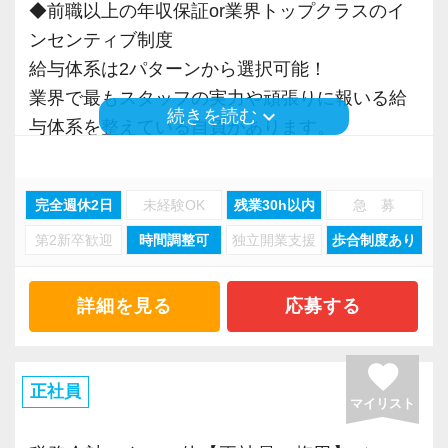
◆前職以上の年収保証or業界トップクラスのイ
代9.1万円〜15.6万円以上を含む）
わしながら全員で成長していこうとする風土
ンセンティブ制度
新人スタッフは「教育担当」と「マネージャ
給与体系は2パターンから選択可能！
※固定残業代は月の残業が45時間に達しない場
ー」の2名がメインでサポート。
業界で最もスタッフの実力や頑張りに報いる給
合も支給し、超過分は別途支給する。
さらに、業務で何か専門的な疑問が出てきた際
keyboard_arrow_down
続きを読む
与体系を整えている自負があります。
※試用期間の給与は現職給与を考慮。直近3ヶ月
は、チームの垣根を越えてオフィスメンバー全
の平均月給（残業代含む）が60万円以上の場
員が自身の得意分野の知見を出し合あって議論
◆理不尽な顧客には「NO」！従業員ファースト
合、原則60万円以上でスタート。該当者は面接
を交わすなど、「全員で成長していこう」とい
完全週休2日
未経験OK
残業30h以内
急 募
の社風
時に直近3ヶ月間の給与明細の提示必須。
う風土が根付いています。
第2新卒歓迎
時間調整可
独立開業支援
歩合制度あり
理不尽な対応を求められた場合は毅然とした態
※平均残業時間：月20時間
その他、業務だけでなく些細な悩みも気軽に相
度でそのまま契約解除しています。
※「経験者」の定義は「税理士資格の有無は問
談しやすい環境づくりに努めています。
さらに、年間顧客単価の平均は100万円（個人ま
詳細を見る
応募する
わず、単独で顧客対応可能な方」とする。
たは新設法人に限ると70万円）となっており、
【待遇】
「価格だけを求めるお客様で疲弊する」という
favorite
◆インセンティブ制度（Bパターン）
＜選べる給与体系＞
こともありません。
正社員
業界経験のある転職者は全員が前職以上の年収
「前職以上の年収保証」or「業界最高水準のイ
マイリスト
を実現中！（2025年実績）
ンセンティブ制度」
◆専門職として成長&市場価値を高められる環境