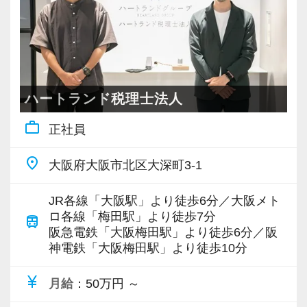
本人の要望にあわせた案件の割り振りが可能で
す。
スタートアップの顧問から、年商100億を超える
大型法人の顧問や組織再編などの複雑案件ま
で、実務面でもさまざまな業務を経験し成長で
ハートランド税理士法人
きる環境があります。
work_outline
正社員
◆公平かつ透明性のある評価制度
place
大阪府大阪市北区大深町3-1
人事評価は売上等の「定量項目」、社内プロジ
ェクトへ取り組む姿勢などの「定性項目」、さ
JR各線「大阪駅」より徒歩6分／大阪メト
らに税務知識やビジネススキルの「知識項目」
ロ各線「梅田駅」より徒歩7分
train
の3項目で実施しています。
阪急電鉄「大阪梅田駅」より徒歩6分／阪
神電鉄「大阪梅田駅」より徒歩10分
全社公開されている具体的な基準に則って評価
されるため、理不尽な昇給や降給はありませ
currency_yen
月給
：50万円 ～
ん。