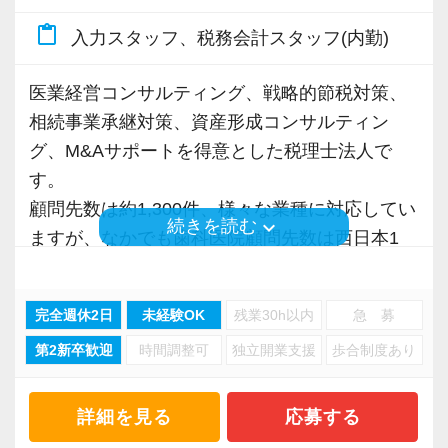
元国税OB・じてこ先生のYouTubeで、弊社の得
とはいえ、特別なことは必要ではなく、明るい
問や相談ができる環境です(^ ^)
めます。
意分野や給与体制について取材いただきまし
content_paste
あいさつ・返事・ありがとう、と、リアルタイ
入力スタッフ、税務会計スタッフ(内勤)
※担当件数が多い方は大きな企業を相手にする
た！
ムの報連相いった、あたりまえのことを大切に
平均年齢は33歳と、税理士事務所（会計事務
ノー残業デー
ケースが多く、顧問料も高くなる傾向にありま
「スタッフインタビュー」や「今後のグループ
しています。
医業経営コンサルティング、戦略的節税対策、
所）の中では非常に若手が多く、20代〜40代の
毎月第一金曜日は「残業禁止」にしています。
す。
目標」、「面接で重要視するポイント」なども
相続事業承継対策、資産形成コンサルティン
方々が大活躍しております！
よく働き、よく遊ぶ、メリハリがある楽しい事
詳しく解説していますので、ぜひご覧ください
２）情報共有
グ、M&Aサポートを得意とした税理士法人で
務所です。
＜勤続年数に応じた業務内容と年収イメージ＞
(^ ^)
意思疎通と情報共有をスムーズにできるよう、
す。
また、「報われないを終わらせる」をキャッチ
【例】業界経験3年の方が入社した場合
以下のような態勢を整えています
顧問先数は約1,300件、様々な業種に対応してい
コピーに、業界No1を自負するインセンティブ
一人暮らしサポート
keyboard_arrow_down
続きを読む
◆入社1年目（年収700万円前後）
◆2024年の取材：元国税調査官かつ現役税理士
・グループウェアの利用によるカルテ・履歴の
ますが、なかでも歯科医院顧問先数は西日本1
制度を採用。20代で年収1,000万円、30代で年
一人暮らしをするスタッフには別途手当も支給
・担当顧問20〜25件前後。
の笹先生のYouTubeで、弊社の最新の状況を改
管理
位、全国2位の実績を誇り、近々日本1位を達成
収2,000万円を達成している税理士・税理士補助
しています。他の事務所ではあまり聞かないレ
・プレイヤーとしてスキルアップに励む。
めて取材いただきました。
・定例の業務会議と面談による業務進捗・懸念
する見込みです！
スタッフが複数在籍中です。
アな制度です。
・個人事業主や年商3億円未満のスタートアップ
完全週休2日
未経験OK
残業30h以内
急 募
情報の共有
その他にも組織再編税制やM&Aを含めた事業承
法人をメインで担当。
第2新卒歓迎
時間調整可
独立開業支援
歩合制度あり
・ペーパーレス化で資料・情報のデジタル共有
継対策への対応も積極的に行っていることか
その他、有休消化率は100％を推奨。最高の職場
社員旅行
◆2022年の取材：前編【独立より稼げる？！】
・フリーアドレスと、どこにいても仕事ができ
ら、一般企業の顧問先数も飛躍的に伸びていま
環境を整え、皆さまのご応募をお待ちしており
ロサンゼルス、ラスベガス、シンガポール、マ
◆入社3年目（年収1,000万円前後）
インセンティブ制度を導入した、やりがいのあ
る環境の実現
す。
詳細を見る
応募する
ますので、腕に自信のある方は奮ってご応募く
レーシア、グアムなど社員旅行は海外へ行って
・担当顧問25〜30件前後。共同案件のリーダー
る働き方