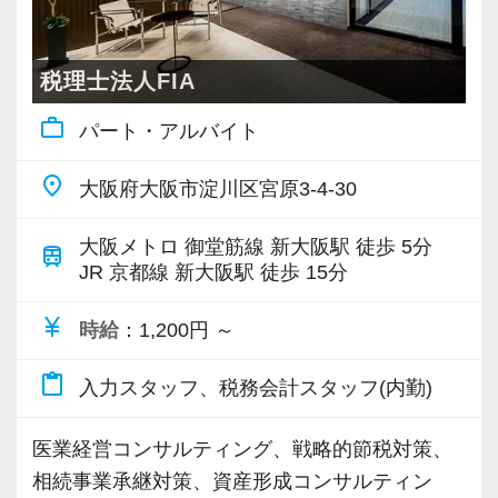
https://www.instagram.com/reel/DFAiiiFPWzt/?
お客さまにゆっくりお話ししていただける来社
遠方から引っ越してこられる方には近隣住宅手
【採用サイト】
格者が輩出しています。
補佐を担当。もしくは複雑案件等をメインで担
igsh=MnE4OWRya3JjZjE3
型事務所とし、お客さまにもわれわれスタッフ
当制度があり、海外への社員旅行など充実した
採用サイトも公開しております！ぜひご覧くだ
試験前には有給休暇とは別に3日間の試験休暇も
当する「スペシャリスト」や「スタープレイヤ
にも、アクセスの至便を重視しています。
福利厚生も魅力です。
税理士法人FIA
さい(^ ^)
用意しています。
ー」として活躍。
TikTok版
https://heartland-tax.com/recruit/
試験合格へ向けて全面的なサポート、試験休暇
work_outline
・年商10億円超の企業グループをチームの主担
パート・アルバイト
https://vt.tiktok.com/ZS6qQwH8E/
４．組織の将来展望について
【各種制度 ◆社員のやりがいと充実を全力バ
や勉強スペースの解放、就業時間の対応等、一
当として対応。
わたしたちは、組織の規模を拡大することその
ックアップ◆】
【事務所紹介動画】
place
人一人の人生設計に応じた働き方を支援してい
大阪府大阪市淀川区宮原3-4-30
・組織再編や事業承継対策の提案、DD業務など
ものは、目的とはしていません。
当社では働きやすい環境づくりとして以下制度
元国税OB・じてこ先生のYouTubeで、弊社の得
ます。
のスポット業務をチームの主担当として対応。
しかし「人が集まり、人が育つ良い会社」を目
を導入しています。
意分野や給与体制について取材いただきまし
大阪メトロ 御堂筋線 新大阪駅 徒歩 5分
train
指すうえで、業容と人員の持続的な成長は、お
JR 京都線 新大阪駅 徒歩 15分
た！
【監査スタッフの仕事内容】
【職場の雰囲気・環境】
のずと必要になると考えています。
教育制度・研修制度
「スタッフインタビュー」や「今後のグループ
クライアント先へ訪問し、収支報告・所得予
従業員同士の仲が良く、とても和気あいあいと
currency_yen
時給
：1,200円 ～
2023年7月に新しいオフィスへ移転し、リモー
入社後は先輩社員が教育担当として、しっかり
目標」、「面接で重要視するポイント」なども
測・提案等をしています。
しています！わからないことがあれば気軽に質
ト勤務者も視野に入れると20-30名が稼働できる
サポート。豊富な社内外の研修制度も利用しな
詳しく解説していますので、ぜひご覧ください
クライアントから様々な相談を受ける度に信頼
content_paste
問や相談ができる環境です(^ ^)
入力スタッフ、税務会計スタッフ(内勤)
体制が整いました。
がら、経験がない方でも安心して業務に取り組
(^ ^)
してもらえていると感じ、充実した日々を送れ
一人ひとりが成長を重ね、お客さまによろこん
めます。
ます。
医業経営コンサルティング、戦略的節税対策、
平均年齢は33歳と、税理士事務所（会計事務
でいただいて、仲間を増やしながら、一人当た
◆2024年の取材：元国税調査官かつ現役税理士
相続事業承継対策、資産形成コンサルティン
所）の中では非常に若手が多く、20代〜40代の
り粗利益を持続的に増やし、結果私たちのお給
ノー残業デー