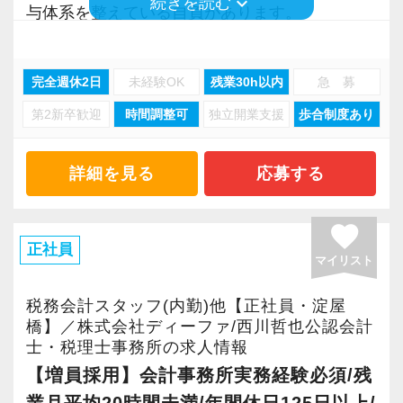
その他、業務だけでなく些細な悩みも気軽に相
keyboard_arrow_down
続きを読む
与体系を整えている自負があります。
※固定残業代は月の残業が45時間に達しない場
談しやすい環境づくりに努めています。
※担当件数が多い方は大きな企業を相手にする
合も支給し、超過分は別途支給する。
◆理不尽な顧客には「NO」！従業員ファースト
ケースが多く、顧問料も高くなる傾向にありま
※試用期間の給与は現職給与を考慮。直近3ヶ月
【待遇】
完全週休2日
未経験OK
残業30h以内
急 募
の社風
す。
の平均月給（残業代含む）が50万円以上の場
＜選べる給与体系＞
第2新卒歓迎
時間調整可
独立開業支援
歩合制度あり
理不尽な対応を求められた場合は毅然とした態
合、原則50万円以上でスタート。該当者は面接
「前職以上の年収保証」or「業界最高水準のイ
度でそのまま契約解除しています。
＜勤続年数に応じた業務内容と年収イメージ＞
時に直近3ヶ月間の給与明細の提示必須。
ンセンティブ制度」
さらに、年間顧客単価の平均は100万円（個人ま
【例】業界経験3年の方が入社した場合
※平均残業時間：月20時間
詳細を見る
応募する
スタッフの実力や頑張りに報いる給与体系があ
たは新設法人に限ると70万円）となっており、
◆入社1年目（年収700万円前後）
※「経験者」の定義は「税理士資格の有無は問
ります。
「価格だけを求めるお客様で疲弊する」という
・担当顧問20〜25件前後。
わず、単独で顧客対応可能な方」とする。
favorite
こともありません。
・プレイヤーとしてスキルアップに励む。
正社員
＜給与体系＞
マイリスト
・個人事業主や年商3億円未満のスタートアップ
◆インセンティブ制度（Bパターン）
【Aパターン】
◆専門職として成長&市場価値を高められる環境
法人をメインで担当。
業界経験のある転職者は全員が前職以上の年収
税務会計スタッフ(内勤)他【正社員・淀屋
月給+賞与+随時昇給
税務の専門知識とビジネススキルを体系的に身
橋】／株式会社ディーファ/西川哲也公認会計
を実現中！（2025年実績）
・前職以上の年収保証かつ下限保証700万円以上
士・税理士事務所の求人情報
につけるため、独自マニュアルを用いて社内教
◆入社3年目（年収1,000万円前後）
（例1）前職年収450万円の場合、年収700万円
【増員採用】会計事務所実務経験必須/残
育を実施しています。
・担当顧問25〜30件前後。共同案件のリーダー
以下のインセンティブ制度を設定
以上でスタート