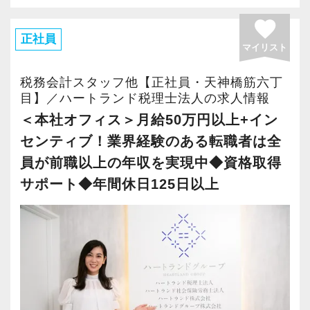
ンセンティブ制度」
の社風
favorite
スタッフの実力や頑張りに報いる給与体系があ
理不尽な対応を求められた場合は毅然とした態
正社員
マイリスト
ります。
度でそのまま契約解除しています。
さらに、年間顧客単価の平均は100万円（個人ま
税務会計スタッフ他【正社員・天神橋筋六丁
＜給与体系＞
たは新設法人に限ると70万円）となっており、
目】／ハートランド税理士法人の求人情報
【Aパターン】
「価格だけを求めるお客様で疲弊する」という
＜本社オフィス＞月給50万円以上+イン
月給+賞与+随時昇給
こともありません。
センティブ！業界経験のある転職者は全
・前職以上の年収保証かつ下限保証1,000万円以
員が前職以上の年収を実現中◆資格取得
上
◆専門職として成長&市場価値を高められる環境
サポート◆年間休日125日以上
（例1）前職年収700万円の場合、年収1,000万
税務の専門知識とビジネススキルを体系的に身
円以上でスタート
につけるため、独自マニュアルを用いて社内教
（例2）前職年収900万円の場合、年収1,000万
育を実施しています。
円以上でスタート
さらに、顧問先が2,000件以上（年間純増約350
件）あるため、ご経験や入社後の勤続年数、ご
【Bパターン】
本人の要望にあわせた案件の割り振りが可能で