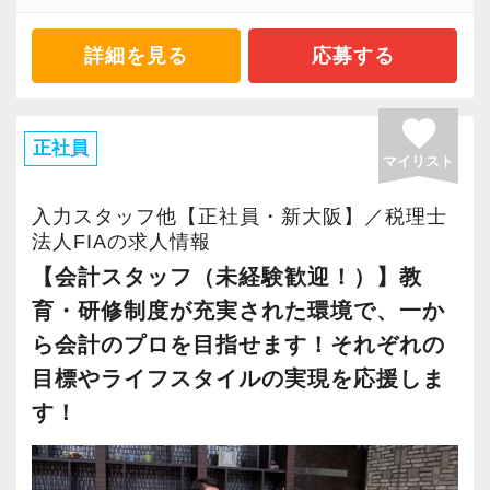
私たちは、持続的な昇給と増員を実現できるよ
法人をメインで担当。
ら、一般企業の顧問先数も飛躍的に伸びていま
インセンティブ制度を導入した、やりがいのあ
コピーに、業界No1を自負するインセンティブ
う、儲かる会社を目指しています。
す。
詳細を見る
応募する
以下のインセンティブ制度を設定
る働き方
制度を採用。20代で年収1,000万円、30代で年
よろこんでいただけるお客さまに、よろこんで
◆入社3年目（年収1,000万円前後）
収2,000万円を達成している税理士・税理士補助
いただけるサービスをご提供できるよう、以下
・担当顧問25〜30件前後。共同案件のリーダー
今回の募集では会計事務所の経験がない方で
売上額：25万円超～50万円/月の部分の20％〜
favorite
スタッフが複数在籍中です。
のような特徴があります。
担当1〜2件前後、サポート担当5件前後。
も、この業界でステップアップしていきたい方
正社員
売上額：50万円超/月の部分の30％〜
◆2022年の取材：後編【金髪・ピアスOK】自由
マイリスト
・マネージャーやその補佐などを担当。
は歓迎します。
※20万円に上記インセンティブを加算した結
なスタイルで働ける理想の税理士法人！採用基
その他、有休消化率は100％を推奨。最高の職場
１）お客さまの特徴
・財務コンサル業務を担当。
果、月給を超えた金額を追加支給する。
準を更に深掘り
入力スタッフ他【正社員・新大阪】／税理士
環境を整え、皆さまのご応募をお待ちしており
・社歴・事業基盤があり、業績が良好な会社
・年商10億円未満の中規模法人をメインで担
「“やりがい”のある仕事がしたい」
法人FIAの求人情報
ますので、腕に自信のある方は奮ってご応募く
・経理の重要性を理解し、自社で経理処理がで
当。
「クライアントに“満足”してもらいたい」
【会計スタッフ（未経験歓迎！）】教
＜年収実績（2025年）＞
ださい(^ ^)
きる（あるいは目指す）会社
・年商10億円超の企業グループをチームの一員
「“充実”した人生を送りたい」
育・研修制度が充実された環境で、一か
勤続1年以上の税務担当の平均年収 ：
◆オフィス環境
・規模は年商3-5億円を中心に、10億円＋アルフ
として担当。
「“一から”税務や会計の知識を習得したい」
11,037,499円
※働く雰囲気が伝わるように撮影していただき
ら会計のプロを目指せます！それぞれの
【求める人材】
ァ
・その他、経験を積みたい分野があれば積極的
「“将来この業界”で活躍していきたい」
勤続3年以上の税務担当の平均年収 ：
ました(^ ^)
目標やライフスタイルの実現を応援しま
以下の実務経験が必須。
・紹介によるご縁が多いため、業種はさまざま
に該当案件へ参加して経験を積む（例：組織再
14,251,600円
YouTubeショート版
・税理士（会計）事務所もしくは税理士法人で2
す！
だが、規模やマインドは似る
編や事業承継対策の提案、DD業務などのスポッ
上記いずれかの項目に当てはまる方は、ぜひ当
勤続3年以上の税務担当の年収中央値：
https://youtube.com/shorts/14gk0ILkWdM?
年以上の実務経験（監査法人や銀行での勤務は
ト業務をチームの一員として対応）。
事務所にご応募ください！
11,683,809円
feature=share
経験にカウントされません）
２）サービスの特徴