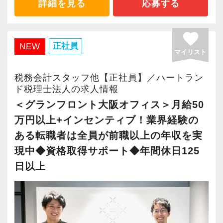
詳細を見る
応募する
◆理不尽な顧客には「NO」！従業員ファースト
の社風
favorite
理不尽な対応を求められた場合は毅然とした態
正社員
NEW
マイリスト
度でそのまま契約解除しています。
さらに、年間顧客単価の平均は100万円（個人ま
税務会計スタッフ他【正社員】／ハートラン
たは新設法人に限ると70万円）となっており、
ド税理士法人の求人情報
「価格だけを求めるお客様で疲弊する」という
＜グランフロント大阪オフィス＞月給50
こともありません。
万円以上+インセンティブ！業界経験の
ある転職者は全員が前職以上の年収を実
◆専門職として成長&市場価値を高められる環境
現中◆資格取得サポート◆年間休日125
税務の専門知識とビジネススキルを体系的に身
日以上
につけるため、独自マニュアルを用いて社内教
育を実施しています。
さらに、顧問先が2,000件以上（年間純増約350
件）あるため、ご経験や入社後の勤続年数、ご