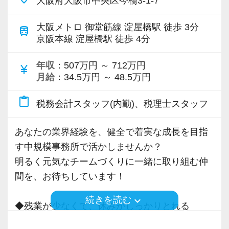
大阪府大阪市中央区今橋3-1-7
◆月給（Bパターン）
ん。
補佐を担当。もしくは複雑案件等をメインで担
問件数22件／年間顧問売上2,000万円（月給50
50万円以上（基本給37万円以上。45時間分の固
当する「スペシャリスト」や「スタープレイヤ
万円+平均インセンティブ月額19.2万円）
大阪メトロ 御堂筋線 淀屋橋駅 徒歩 3分
train
定残業代13万円を含む）
◆いつでも相談OK！教育は2名体制 + 議論を交
ー」として活躍。
京阪本線 淀屋橋駅 徒歩 4分
1040万円／36歳／入社5年目／業界歴10年目／
・試用期間中：35万円〜50万円以上（基本給
わしながら全員で成長していこうとする風土
・年商10億円超の企業グループをチームの主担
顧問件数26件／年間顧問売上2,600万円（月給
25.9万円〜37万円以上。45時間分の固定残業代
年収
：507万円 ～ 712万円
新人スタッフは「教育担当」と「マネージャ
当として対応。
currency_yen
50万円+平均インセンティブ月額36.7万円）
9.1万円〜13万円以上を含む）
月給
：34.5万円 ～ 48.5万円
ー」の2名がメインでサポート。
・組織再編や事業承継対策の提案、DD業務など
1,390万円／28歳／入社3年目／業界歴5年目／
さらに、業務で何か専門的な疑問が出てきた際
のスポット業務をチームの主担当として対応。
顧問件数27件／年間顧問売上3,000万円（月給
content_paste
税務会計スタッフ(内勤)、税理士スタッフ
※固定残業代は月の残業が45時間に達しない場
は、チームの垣根を越えてオフィスメンバー全
50万円+平均インセン月額55.8万円+管理職手当
合も支給し、超過分は別途支給する。
員が自身の得意分野の知見を出し合あって議論
【職場の雰囲気・環境】
月額10万円）
あなたの業界経験を、健全で着実な成長を目指
※試用期間の給与は現職給与を考慮。直近3ヶ月
を交わすなど、「全員で成長していこう」とい
従業員同士の仲が良く、とても和気あいあいと
1,580万円／40歳／入社7年目／業界歴12年／顧
す中規模事務所で活かしませんか？
の平均月給（残業代含む）が50万円以上の場
う風土が根付いています。
しています！わからないことがあれば気軽に質
問件数32件／年間顧問売上3,700万円（月給50
明るく元気なチームづくりに一緒に取り組む仲
合、原則50万円以上でスタート。該当者は面接
その他、業務だけでなく些細な悩みも気軽に相
問や相談ができる環境です(^ ^)
万円+平均インセンティブ月額61.7万円+管理職
間を、お待ちしています！
時に直近3ヶ月間の給与明細の提示必須。
談しやすい環境づくりに努めています。
手当月額20万円）
※平均残業時間：月20時間
keyboard_arrow_down
続きを読む
平均年齢は33歳と、税理士事務所（会計事務
◆残業が少なくて、休みがしっかりとれる
※「経験者」の定義は「税理士資格の有無は問
【待遇】
所）の中では非常に若手が多く、20代〜40代の
※担当件数が多い方は大きな企業を相手にする
◆人間関係が良好で、定着率が高い
わず、単独で顧客対応可能な方」とする。