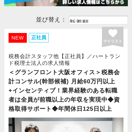
並び替え：
favorite
正社員
NEW
マイリスト
税務会計スタッフ他【正社員】／ハートラン
ド税理士法人の求人情報
＜グランフロント大阪オフィス＞税務会
計コンサル(幹部候補) 月給60万円以上
+インセンティブ！業界経験のある転職
者は全員が前職以上の年収を実現中◆資
格取得サポート◆年間休日125日以上