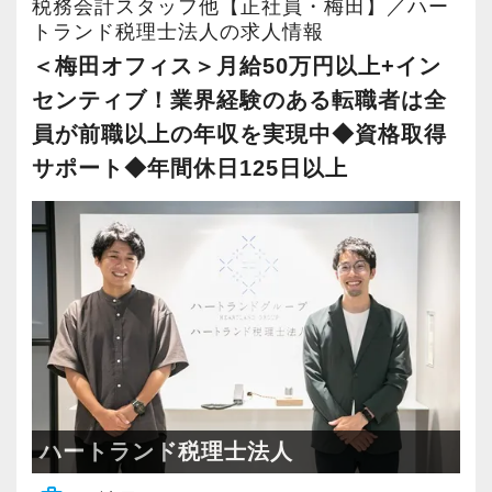
税務会計スタッフ他【正社員・梅田】／ハー
スタッフの実力や頑張りに報いる給与体系があ
税務の専門知識とビジネススキルを体系的に身
トランド税理士法人の求人情報
以下のインセンティブ制度を設定
ります。
につけるため、独自マニュアルを用いて社内教
＜梅田オフィス＞月給50万円以上+イン
育を実施しています。
センティブ！業界経験のある転職者は全
売上額：25万円超～50万円/月の部分の20％〜
＜給与体系＞
さらに、顧問先が2,000件以上（年間純増約350
員が前職以上の年収を実現中◆資格取得
売上額：50万円超/月の部分の30％〜
【Aパターン】
件）あるため、ご経験や入社後の勤続年数、ご
サポート◆年間休日125日以上
※20万円に上記インセンティブを加算した結
月給+賞与+随時昇給
本人の要望にあわせた案件の割り振りが可能で
果、月給を超えた金額を追加支給する。
・前職以上の年収保証かつ下限保証700万円以上
す。
（例1）前職年収450万円の場合、年収700万円
スタートアップの顧問から、年商100億を超える
＜年収実績（2025年）＞
以上でスタート
大型法人の顧問や組織再編などの複雑案件ま
勤続1年以上の税務担当の平均年収 ：
（例2）前職年収850万円の場合、年収850万円
で、実務面でもさまざまな業務を経験し成長で
11,037,499円
以上でスタート
きる環境があります。
勤続3年以上の税務担当の平均年収 ：
14,251,600円
【Bパターン】
◆公平かつ透明性のある評価制度
勤続3年以上の税務担当の年収中央値：
月給+インセンティブ
人事評価は売上等の「定量項目」、社内プロジ
ハートランド税理士法人
11,683,809円
ェクトへ取り組む姿勢などの「定性項目」、さ