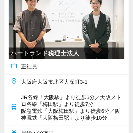
ハートランド税理士法人
work_outline
正社員
place
大阪府大阪市北区大深町3-1
JR各線「大阪駅」より徒歩6分／大阪メト
ロ各線「梅田駅」より徒歩7分
train
阪急電鉄「大阪梅田駅」より徒歩6分／阪
神電鉄「大阪梅田駅」より徒歩10分
currency_yen