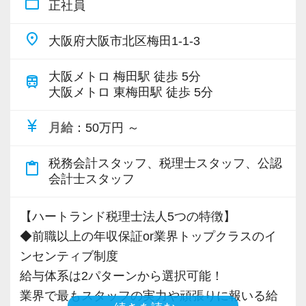
※AとBいずれかのパターンを選択可能。
work_outline
正社員
らに税務知識やビジネススキルの「知識項目」
＜年収例＞
※どちらのパターンも6ヶ月間の試用期間あり。
の3項目で実施しています。
place
830万円／27歳／入社2年目／業界歴3年目／顧
Aパターンは本採用と同条件。Bパターンの詳細
大阪府大阪市北区梅田1-1-3
全社公開されている具体的な基準に則って評価
問件数22件／年間顧問売上2,000万円（月給60
は後述の「月給（Bパターン）」を参照。
されるため、理不尽な昇給や降給はありませ
大阪メトロ 梅田駅 徒歩 5分
万円+平均インセンティブ月額9万円）
※Aパターンを希望の場合は面接時に必ず「直近
train
ん。
大阪メトロ 東梅田駅 徒歩 5分
1040万円／36歳／入社5年目／業界歴10年目／
の源泉徴収票」及び「直近3ヶ月分の給与明細」
顧問件数26件／年間顧問売上2,600万円（月給
を持参。賞与がある場合は「賞与明細書」も持
currency_yen
月給
：50万円 ～
◆いつでも相談OK！教育は2名体制 + 議論を交
60万円+平均インセンティブ月額26.5万円）
参。
わしながら全員で成長していこうとする風土
1,390万円／28歳／入社3年目／業界歴5年目／
税務会計スタッフ、税理士スタッフ、公認
content_paste
新人スタッフは「教育担当」と「マネージャ
顧問件数27件／年間顧問売上3,000万円（月給
会計士スタッフ
◆月給（Bパターン）
ー」の2名がメインでサポート。
60万円+平均インセン月額46万円+管理職手当月
50万円以上（基本給37万円以上。45時間分の固
さらに、業務で何か専門的な疑問が出てきた際
【ハートランド税理士法人5つの特徴】
額10万円）
定残業代13万円を含む）
は、チームの垣根を越えてオフィスメンバー全
◆前職以上の年収保証or業界トップクラスのイ
1,580万円／40歳／入社7年目／業界歴12年／顧
・試用期間中：35万円〜50万円以上（基本給
員が自身の得意分野の知見を出し合あって議論
ンセンティブ制度
問件数32件／年間顧問売上3,700万円（月給60
25.9万円〜37万円以上。45時間分の固定残業代
を交わすなど、「全員で成長していこう」とい
給与体系は2パターンから選択可能！
万円+平均インセンティブ月額51.5万円+管理職
9.1万円〜13万円以上を含む）
う風土が根付いています。
業界で最もスタッフの実力や頑張りに報いる給
手当月額20万円）