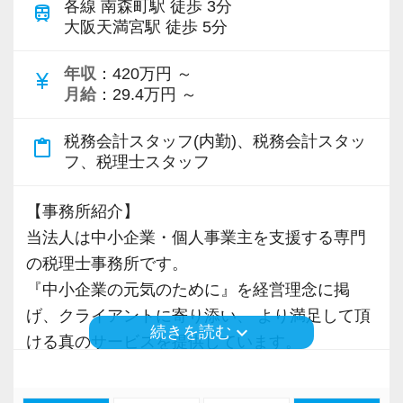
各線 南森町駅 徒歩 3分
社員登用制度あり
train
「将来の目標・夢」「これから経験してみたい
ます。責任のある難しい仕事だと感じています
大阪天満宮駅 徒歩 5分
いずれはパート・アルバイトから社員へ。長く
案件」「習得していきたいスキル」なんでもい
が、自分自身の仕事を見つめ直す事ができ気持
働ける環境です。
いので、面接時にあなたの考えを聞かせてくだ
ちが引き締まります。後輩への指導を通じて自
年収
：420万円 ～
currency_yen
さい。
分が学ばせてもらう機会も多くあり、とてもや
月給
：29.4万円 ～
社員旅行
安定した環境でこれまでの経験を活かしなが
りがいを感じています。また営業事務として働
ロサンゼルス、ラスベガス、シンガポール、マ
税務会計スタッフ(内勤)、税務会計スタッ
ら、スキル&キャリアアップを叶えたいという方
いていた頃の経験を生かし、社内向けマニュア
content_paste
フ、税理士スタッフ
レーシア、グアムなど社員旅行は海外へ行って
は当法人で実現してみませんか？
ルやクライアントに配布する資料の作成も行っ
います。皆で旅行を楽しみながら心と体のリフ
ています。
【事務所紹介】
レッシュができます。
【日々の業務を通じて幅広い知識・経験を身に
当法人は中小企業・個人事業主を支援する専門
つけることが可能！】
Q.これからの目標・ビジョンを教えてくださ
の税理士事務所です。
社内プロジェクト
主な仕事内容は月次監査・決算申告・確定申
い。
『中小企業の元気のために』を経営理念に掲
社内にはプロジェクトチームがあり入社1年目か
告・年末調整・税務相談などです。
A.未経験で会計業界に転職し、最初は知識と仕
げ、クライアントに寄り添い、 より満足して頂
ら参加できます。グループの壁を超えて業務に
当法人では分業制を確立しており記帳代行は専
事を身につける事にとにかく必死でした。時に
keyboard_arrow_down
続きを読む
ける真のサービスを提供しています。
取り組んでおり活躍の場が広がります。
門部署が担当しますので、本来の専門家として
は自分の力不足に落ち込んだり周りと比べて悩
現在は大阪・名古屋・東京の3拠点に事務所があ
必要な業務に集中して頂けます。
んだり、決して楽しい事ばかりではありません
り、多くのクライアントを抱えるまでに成長し
【先輩スタッフの声】