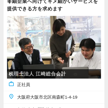
を応援してくれる環境や制度が整っている事で
零細企業へ向けてキメ細かいサービスを
【各種制度 ◆スタッフのやりがいと充実を全
できる、知識・経験・対応力のある方。
した。加えて、他のどの事務所よりもオフィス
提供できる方を求めます
力バックアップ◆】
Instagram版
チームリーダやマネジメント経験がある方、こ
に活気があり「この事務所の一員として働きた
当社では働きやすい環境づくりとして以下制度
https://www.instagram.com/reel/DFAiiiFPWzt/?
れからそういう経験も身につけたいと想う方
い」と憧れを持てる職場だった事がFIAを選んだ
を行っています。
igsh=MnE4OWRya3JjZjE3
は、歓迎します。
決め手でした。
実務経験は5年以上を目安としていますが、それ
教育制度・研修制度
TikTok版
に満たない場合でもこれまでの能力・経験に応
Q.現在はどのような仕事をしていますか？
入社後は先輩社員が教育担当として、しっかり
https://vt.tiktok.com/ZS6qQwH8E/
じて選考を進めさせて頂きます。
A.クライアントからお預かりした資料を会計ソ
サポート。研修制度も利用しながら、経験がな
中小企業・個人事業主を対象に一通りの年間業
フトに入力するのが主な業務ですが、担当する
い方でも安心して業務に取り組めます。
務を卒なく対応できる方、かつ、30社程度の担
クライアントによっては給与計算や社会保険の
当実績のある方であれば、すぐに活躍して頂け
手続きなども行います。様々な業務経験を重ね
税理士法人 江崎総合会計
ノー残業デー
ると思います。
る中で入社当時から憧れていた法人の決算書作
毎月第一金曜日は「残業禁止」にしています。
work_outline
成にチャレンジしたいと手を挙げた際には社内
正社員
よく働き、よく遊ぶ、メリハリがある楽しい事
当法人には豊富な実績と案件数がある為、経験
勉強会まで開いていただき、知識を深めた上で
務所です。
place
大阪府大阪市北区南森町1-4-19
者もさらなる成長ができる職場環境がありま
取り組む事ができました。現在は人材育成チー
す。
ムに所属し、後輩の指導・育成にも携わってい