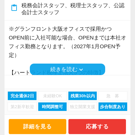
税務会計スタッフ、税理士スタッフ、公認
content_paste
◆いつでも相談OK！教育は2名体制 + 議論を交
会計士スタッフ
わしながら全員で成長していこうとする風土
新人スタッフは「教育担当」と「マネージャ
※グランフロント大阪オフィスで採用かつ
ー」の2名がメインでサポート。
OPEN前に入社可能な場合、OPENまでは本社オ
さらに、業務で何か専門的な疑問が出てきた際
フィス勤務となります。（2027年1月OPEN予
は、チームの垣根を越えてオフィスメンバー全
定）
員が自身の得意分野の知見を出し合あって議論
keyboard_arrow_down
続きを読む
を交わすなど、「全員で成長していこう」とい
【ハートランド税理士法人5つの特徴】
う風土が根付いています。
◆前職以上の年収保証or業界トップクラスのイ
その他、業務だけでなく些細な悩みも気軽に相
ンセンティブ制度
完全週休2日
未経験OK
残業30h以内
急 募
談しやすい環境づくりに努めています。
給与体系は2パターンから選択可能！
第2新卒歓迎
時間調整可
独立開業支援
歩合制度あり
業界で最もスタッフの実力や頑張りに報いる給
【待遇】
与体系を整えている自負があります。
＜選べる給与体系＞
詳細を見る
応募する
「前職以上の年収保証」or「業界最高水準のイ
◆理不尽な顧客には「NO」！従業員ファースト