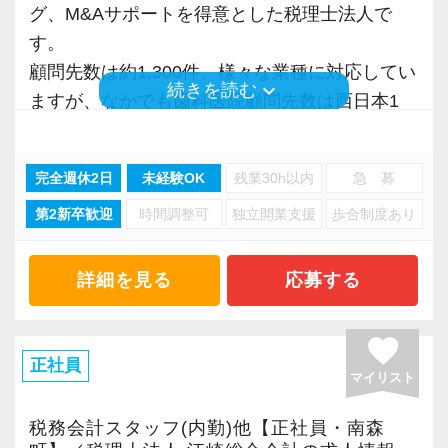
の笹先生のYouTubeで、弊社の最新の状況を改
先輩社員が教育担当として付きますので一から
グ、M&Aサポートを得意とした税理士法人で
方々が大活躍しております！
料も増やすことができる「良い会社」を目指し
毎月第一金曜日は「残業禁止」にしています。
めて取材いただきました。
学び、スキルを身に付けることができます。
す。
たいと考えています。
よく働き、よく遊ぶ、メリハリがある楽しい事
同時に試験勉強やプライベートの時間もしっか
顧問先数は約1,300件、様々な業種に対応してい
また、「報われないを終わらせる」をキャッチ
務所です。
keyboard_arrow_down
続きを読む
り確保して、充実したライフスタイルを実現で
ますが、なかでも歯科医院顧問先数は西日本1
コピーに、業界No1を自負するインセンティブ
そのような将来への思いに共感いただける方
◆2022年の取材：前編【独立より稼げる？！】
きる環境です。
位、全国2位の実績を誇り、近々日本1位を達成
制度を採用。20代で年収1,000万円、30代で年
と、いっしょにお仕事できればなによりです。
一人暮らしサポート
インセンティブ制度を導入した、やりがいのあ
する見込みです！
収2,000万円を達成している税理士・税理士補助
ご応募お待ちしております。
一人暮らしをするスタッフには別途手当も支給
る働き方
完全週休2日
未経験OK
残業30h以内
急 募
【先輩スタッフの声】
その他にも組織再編税制やM&Aを含めた事業承
スタッフが複数在籍中です。
しています。他の事務所ではあまり聞かないレ
監査グループ・2016年入社
第2新卒歓迎
時間調整可
独立開業支援
歩合制度あり
継対策への対応も積極的に行っていることか
【会社の特徴】
アな制度です。
Q.FIAを選んだ理由を教えてください。
ら、一般企業の顧問先数も飛躍的に伸びていま
その他、有休消化率は100％を推奨。最高の職場
お客さまの課題やお困りごとを共有し、深くし
◆2022年の取材：後編【金髪・ピアスOK】自由
A.私は新卒でこの業界に入ったのではなく、数
す。
環境を整え、皆さまのご応募をお待ちしており
詳細を見る
応募する
っかり関わる事務所です
社員旅行
なスタイルで働ける理想の税理士法人！採用基
社を経て会計業界に興味を持ちFIAに巡り合うこ
ますので、腕に自信のある方は奮ってご応募く
薄利多売型ではなく、1社あたりの報酬は、同業
ロサンゼルス、ラスベガス、シンガポール、マ
準を更に深掘り
とができました。新卒で入社した大手不動産会
今回の募集ではパート・アルバイトを募集しま
ださい(^ ^)
favorite
他社に比べて高くなっています
レーシア、グアムなど社員旅行は海外へ行って
社での仕事、その次に選んだ医療法人での介護
す。
正社員
います。皆で旅行を楽しみながら心と体のリフ
マイリスト
事業との出会い、そこで感じた簿記や税務への
【求める人材】
【求める人物】
レッシュができます。
◆オフィス環境
興味、まったくの未経験で入社した個人会計事
「“やりがい”のある仕事がしたい」
以下の実務経験が必須。
税務会計スタッフ(内勤)他【正社員・南森
前向きに新しい知識を身につける知的好奇心の
※働く雰囲気が伝わるように撮影していただき
務所での経験、これらがあったからこそFIAの魅