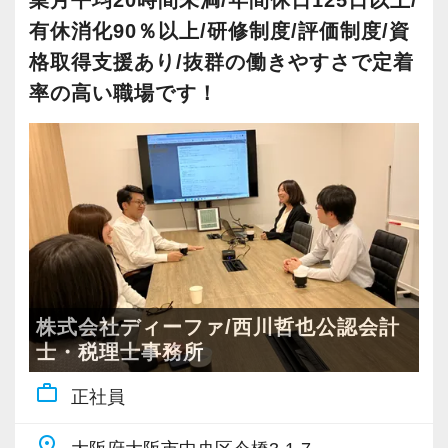
業月平均20時間未満/年間休日125日以上/
さらに、顧問先が2,000件以上（年間純増約350
担当1〜2件前後、サポート担当5件前後。
（例2）前職年収850万円の場合、年収850万円
件）あるため、ご経験や入社後の勤続年数、ご
・マネージャーやその補佐などを担当。
有休消化90％以上/研修制度/評価制度/資
売上額：25万円超～50万円/月の部分の20％〜
以上でスタート
本人の要望にあわせた案件の割り振りが可能で
・財務コンサル業務を担当。
格取得支援あり/抜群の働きやすさで定着
売上額：50万円超/月の部分の30％〜
す。
・年商10億円未満の中規模法人をメインで担
※20万円に上記インセンティブを加算した結
率の高い職場です！
【Bパターン】
スタートアップの顧問から、年商100億を超える
当。
果、月給を超えた金額を追加支給する。
月給+インセンティブ
大型法人の顧問や組織再編などの複雑案件ま
・年商10億円超の企業グループをチームの一員
で、実務面でもさまざまな業務を経験し成長で
として担当。
＜年収実績（2025年）＞
※AとBいずれかのパターンを選択可能。
きる環境があります。
・その他、経験を積みたい分野があれば積極的
勤続1年以上の税務担当の平均年収 ：
※どちらのパターンも6ヶ月間の試用期間あり。
に該当案件へ参加して経験を積む（例：組織再
11,037,499円
Aパターンは本採用と同条件。Bパターンの詳細
◆公平かつ透明性のある評価制度
編や事業承継対策の提案、DD業務などのスポッ
勤続3年以上の税務担当の平均年収 ：
は後述の「月給（Bパターン）」を参照。
人事評価は売上等の「定量項目」、社内プロジ
ト業務をチームの一員として対応）。
14,251,600円
※Aパターンを希望の場合は面接時に必ず「直近
ェクトへ取り組む姿勢などの「定性項目」、さ
勤続3年以上の税務担当の年収中央値：
株式会社ディーファ/西川哲也公認会計
の源泉徴収票」及び「直近3ヶ月分の給与明細」
らに税務知識やビジネススキルの「知識項目」
◆入社5年目以降（年収1,200万円以上）
士・税理士事務所
11,683,809円
を持参。賞与がある場合は「賞与明細書」も持
の3項目で実施しています。
・担当顧問25〜35件前後。共同案件のリーダー
work_outline
参。
正社員
全社公開されている具体的な基準に則って評価
担当5〜10件前後。
＜年収例＞
されるため、理不尽な昇給や降給はありませ
・オフィスの拠点長や管理責任者、またはその
830万円／27歳／入社2年目／業界歴3年目／顧
place