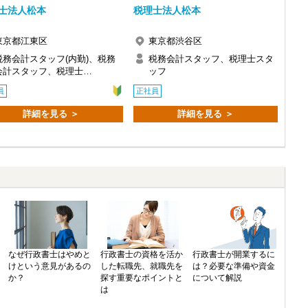
士法人松本
税理士法人松本
東京都江東区
東京都渋谷区
税務会計スタッフ(内勤)、税務
税務会計スタッフ、税理士スタ
会計スタッフ、税理士…
ッフ
員
正社員
詳細を見る ＞
詳細を見る ＞
なぜ行政書士はやめと
行政書士の資格を活か
行政書士が開業するに
けという意見があるの
した転職先、就職先を
は？必要な準備や資金
か？
探す重要なポイントと
について解説
は