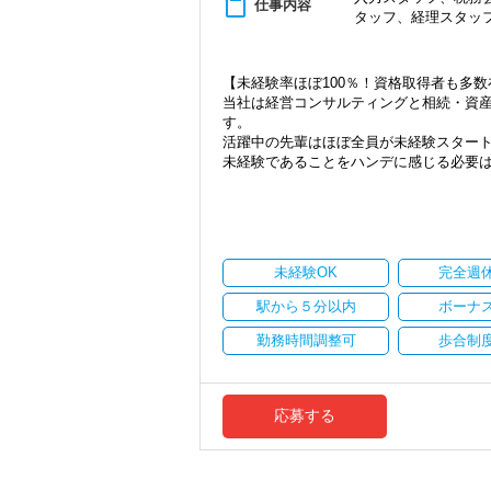
content_paste
仕事内容
タッフ、経理スタッ
【未経験率ほぼ100％！資格取得者も多
当社は経営コンサルティングと相続・資
す。
活躍中の先輩はほぼ全員が未経験スター
未経験であることをハンデに感じる必要
私たちはお客様のニーズに寄り添った、
2012年の設立以来、着実に実績と評価を
おかげさまでお客様からのご紹介も増え
未経験OK
完全週
現在支援している120件ほどの法人クラ
駅から５分以内
ボーナ
【飲食・医療を中心に多彩な業界をサポ
幅広い業界のお客様を支える中でも、当
勤務時間調整可
歩合制
その他にも建設業やデザイナーなど、多
決算・申告や節税提案は言うまでもなく
んでいく。
応募する
こうしたきめ細やかなサービスを通じて
相続・資産税案件についても、税法改正
＜駅チカ徒歩3分でアクセスも◎＞