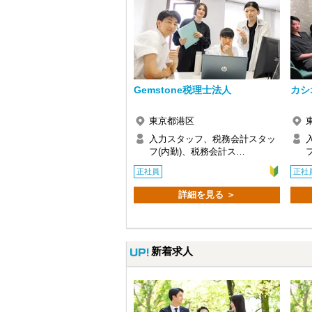
◎ゆくゆくは正社員を目指していきたい
【将来的な正社員登用も大歓迎！】
アルバイトとして働きながら資格取得を
前向きに検討するのでぜひご相談くださ
【時間優先の働き方で、新しいキャリア
Gemstone税理士法人
カシ
まずはお試しで税務に触れてみたい方、
それぞれの目的に合わせた働き方に寄り
東京都港区
入力スタッフ、税務会計スタッ
フ(内勤)、税務会計ス…
正社員
正社
詳細を見る ＞
新着求人