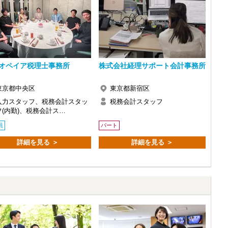
方
目指す一方で、「資格取得後は正社員になりたい！」という方は、
い。
を見つけられます】
オペイア税理士事務所
株式会社経理サポート会計事務所
勉強と並行して実務経験を積みたい方など、
添うので気軽にご応募くださいね。
東京都中央区
東京都新宿区
入力スタッフ、税務会計スタッ
税務会計スタッフ
フ(内勤)、税務会計ス…
員
パート
詳細を見る ＞
詳細を見る ＞