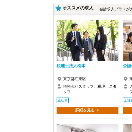
オフィスは神田駅から徒歩3分。
オススメの求人
立地・アクセス共に良好で、通勤に対す
会計求人プラスが
残業もほとんどないため、仕事終わりに
【eラーニング・OJTなど手厚い研修体制
当社では、オンラインで基礎を学べるeラ
未経験からでも自分の成長スピードに合
また、実務もOJT形式で少しずつ教えて
【未経験ならではの”吸収力”が強みになり
この業界や仕事に先入観がなく、何でも
その武器を存分に発揮していただきたい
税理士法人松本
公認
「本当に何も知らないけどいいのかな…
さい。
東京都江東区
イチから丁寧に教え、資格取得やキャリ
税務会計スタッフ、税理士スタ
【週4日・1日6時間から柔軟に対応！残
ッフ
シフトや勤務時間に関しては最大限ご希
例えば『扶養範囲内で働きたい』『学校
正社員
正社
い。
詳細を見る ＞
【求めている人物像】
◎勉強や生活などの時間を優先して働き
◎ゼロから税務・相続業務の経験を積み
◎チームワークを大切にできる方