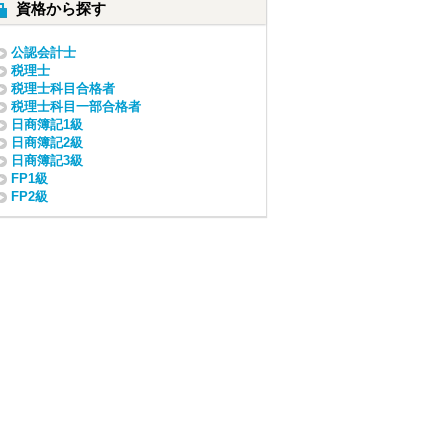
資格から探す
公認会計士
税理士
税理士科目合格者
税理士科目一部合格者
日商簿記1級
日商簿記2級
日商簿記3級
FP1級
FP2級