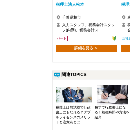
税理士法人松本
税理
千葉県柏市
入力スタッフ、税務会計スタッ
フ(内勤)、税務会計ス…
パート
正社
詳細を見る ＞
関連TOPICS
税理士は無試験で行政
独学で行政書士にな
書士にもなれる？ダブ
る！勉強時間や方法を
ルライセンスのメリッ
紹介
トと注意点とは