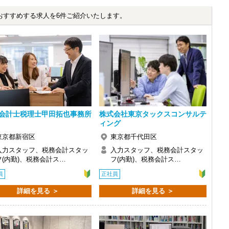
るストレスを感じることなく仕事に取り組むことができます。
おすすめする求人を6件ご紹介いたします。
駅前で買い物を楽しむといったライフスタイルも実現可能です。
】
ーニング体制を完備しています。
わせて学習できる環境です。
いくので成長を焦る必要もありません。
ます】
素直に吸収できるというのは未経験者ならではの強み。
と考えているため、当社は未経験を積極的に採用しています。
会計士税理士甲田拓也事務所
株式会社東京タックスコンサルテ
」と、この業界への応募を迷っている方はどうぞお気軽にご応募くだ
ィング
東京都新宿区
東京都千代田区
アアップなど全面的にサポートいたします。
入力スタッフ、税務会計スタッ
入力スタッフ、税務会計スタッ
業ほぼなし】
フ(内勤)、税務会計ス…
フ(内勤)、税務会計ス…
望に合わせます。
と両立したい』など、働き方のご要望があれば何でもご相談くださ
員
正社員
詳細を見る ＞
詳細を見る ＞
たい方
たい方