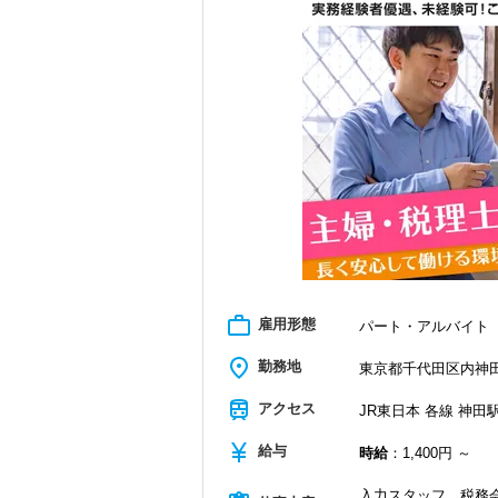
work_outline
雇用形態
パート・アルバイト
place
勤務地
東京都千代田区内神田
train
アクセス
JR東日本 各線 神田駅
currency_yen
給与
時給
：1,400円 ～
入力スタッフ、税務会