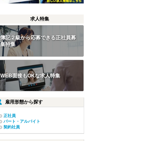
求人特集
簿記２級から応募できる正社員募
集特集
WEB面接もOKな求人特集
雇用形態から探す
正社員
パート・アルバイト
契約社員