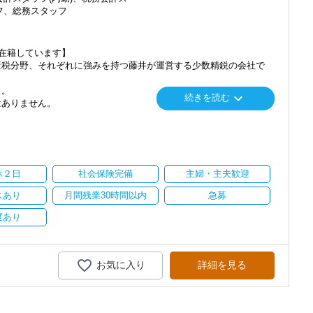
フ、総務スタッフ
数在籍しています】
産税分野、それぞれに強みを持つ藤井が運営する少数精鋭の会社で
ト。
keyboard_arrow_down
続きを読む
はありません。
高付加価値を伴った専門サービスの提案と実践を追求。
高めてきました。
、多種多様な業種の顧問先を続々と拡大しています。
休２日
社会保険完備
主婦・主夫歓迎
イアントは、30代の若い伸び盛りの経営者が多いのが特徴です。
スあり
月間残業30時間以内
急募
ート】
社のお客様は飲食・医療業界のウエイトがやや多め。
度あり
種多様なお客様のご相談に対応しています。
、自計化支援から資金繰り支援・経営コンサルティングにまで踏み込
お気に入り
詳細を見る
、着実にお客様の信頼を獲得しています。
に伴いご相談件数は右肩上がりで増えています。