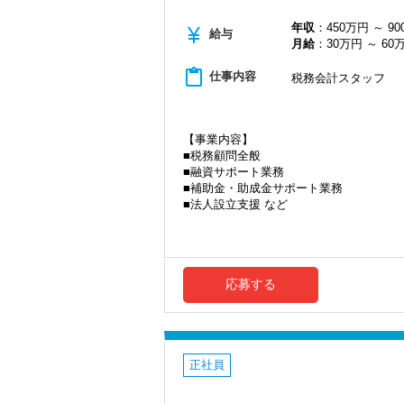
一通りの業務を覚えたら、自分自身で決
2021年6月にオープンしたオフィス。
ス責任者からのチェックと国税OBのダブ
新宿オフィスの精鋭スタッフが立ち上げ
年収
：450万円 ～ 9
currency_yen
給与
都心部ということもあり、IT系など最先
月給
：30万円 ～ 60
当社ならではの「仕事のステップ」を踏
することができるようになります。
20代が中心となっており、専門学校が近
content_paste
仕事内容
税務会計スタッフ
これまでも多くのインターン生が実践型
若いメンバーが多く明るい雰囲気で、全
はあります！
自主性がある方には活躍できる舞台はい
実践型インターンを通して学校では絶対
は、ぜひ当社の門を叩いてください！
【事業内容】
■税務顧問全般
インターン終了後は新卒採用の道も用意し
【ご紹介が多い安定企業でお客様から一
■融資サポート業務
私達は「税務のプロフェッショナルとし
【各種社会保険完備、ユニークな手当制
■補助金・助成金サポート業務
社会保険等の一般的な福利厚生の他に、
お客様から「こうしたい」という理想を
■法人設立支援 など
税務能力検定等の資格検定に合格すると
きる存在でありたいと考えています。ご紹
※応募には会計求人プラスにご登録が必
ぜひ活用してください。
から評価されているからだと自負してい
詳しくはこちら（リンク先：https://www.tokyo-co
今後もお客様に満足していただけるよう
【成長のための5つのこだわりを大事にし
ます。
応募する
仕事をする上では5つのこだわり「クイッ
お客様から信頼され、心の通ったサービ
げ、一人ひとりが実行しています。
一緒に歩んでみませんか？
より多くの「ありがとう」と笑顔をいた
【将来オフィスをお任せできる貴方の力
【求職者へのメッセージ】
積み重ねてこられた知識と経験を生かし
正社員
当社の実践型インターンでは、普段の学
新たなマネージャー候補として、将来的
そのため、勢いだけではどうにもならな