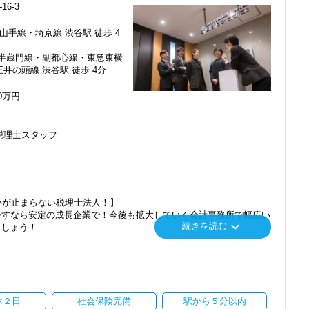
6-3
メンバーとして運営をスタートしました。
山手線・埼京線 渋谷駅 徒歩 4
端の技術を取り扱うお客様が多いのが特徴です。
・半蔵門線・副都心線・東急東横
くにあることから資格取得に励むスタッフが多く活躍しています。
井の頭線 渋谷駅 徒歩 4分
員がやる気に満ちあふれています。
くらでもご用意するので、この業界で何か成し遂げたい目標がある方
00万円
番に信頼される税務のプロを目指せます】
税理士スタッフ
てお客様に寄り添う」ことが一つの使命です。
いただいたら、それを一緒になって実現するために大きく力を発揮で
介案件が7割を超えているのも、そういった私たちの姿勢がお客様
ます。
いが止まらない税理士法人！】
にスキルの向上を目指し、税務のプロとして高い信頼を獲得していき
かすなら安定の成長企業で！今後も拡大していく会計事務所で幅広い
keyboard_arrow_down
続きを読む
ましょう！
スを提供する真の「税務プロフェッショナル」としての道を私たちと
」「柏」「横浜」「大阪」の６拠点を展開しています。
し、その後「新宿オフィス」「大阪オフィス」「錦糸町オフィス」が拡
楽しく一緒に働ける方を求めています】
われるほど、仲が良くて明るいのが当社の特徴です。
を開設し、2025年には大阪オフィスを増床するなど、事業拡大を続け
て、やりがいを持てることとステップアップできることを第一に考え
休２日
社会保険完備
駅から５分以内