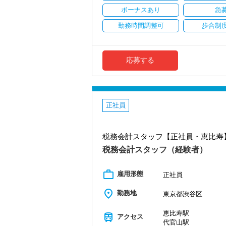
ています。
安定性抜群の環境で自己成長を実現でき
将来会計事務所で活躍したい熱い想いの
ボーナスあり
急
社員の持つ「やる・やりたい」という気
勤務時間調整可
歩合制
【実務型研修・教育制度充実！学生の間
なキャリアアップが可能です！
会計業界はいずれコンピューターやAIに
その中で生き残るためにできることはコン
会計事務所経験者の方には幅広い業務に
くこと。
も挑戦できます！これまでの経験・知識
応募する
か？
当社では、全員がお客様のことを一番に
現時点で深い知識や経験をお持ちでなく
【対象業種100種以上！節税・融資・税
社員と同じように実務経験を積みながら
創業以来17年連続増収増益、顧問先数25
お客様に事務所までご来社いただく来所
【先輩スタッフのサポートを受けながら段
正社員
入社してからのステップアッププランを
専門Webサイトを10サイト以上運営して
しょう。
各オフィスに国税OB税理士が在籍してい
税務会計スタッフ【正社員・恵比寿
▽ステップ1(入社〜約1ヶ月)
税理士という仕事は不況に強い仕事で、
先輩が担当しているお客様の月次試算表
業務は数多く存在しています。
税務会計スタッフ（経験者）
に触れながら業務に取り組んで頂くこと
そのため、全拠点でスタッフの増員に力
work_outline
雇用形態
▽ステップ2(2ヶ月目〜)
また、職場環境の改善に積極的に取り組
正社員
そろそろ入力業務に慣れてきますので、
「職場環境改善宣言企業」と「経営労務
place
レンジして頂けます。先輩スタッフがサ
積極的に推進していきます。
勤務地
東京都渋谷区
す！
長く安心して働ける環境を用意してお待
恵比寿駅
train
アクセス
▽ステップ3(4ヶ月目〜)
【渋谷の事務所はこんなオフィスです】
代官山駅