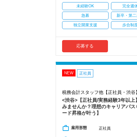
ています。
未経験OK
完全週
安定性抜群の環境で自己成長を実現でき
急募
新卒・第二
社員の持つ「やる・やりたい」という気
独立開業支援
歩合制
なキャリアアップが可能です！
充実した実務重視のOJTで、安心して職
税務・会計の経験と知識を磨きながらス
応募する
【対象業種100種以上！節税・融資・税
創業以来17年連続増収増益、顧問先数25
お客様に事務所までご来社いただく来所
NEW
専門Webサイトを10サイト以上運営して
正社員
各オフィスに国税OB税理士が在籍してい
税理士という仕事は不況に強い仕事で、
税務会計スタッフ他【正社員・渋谷
業務は数多く存在しています。
そのため、全拠点でスタッフの増員に力
<渋谷>【正社員/実務経験3年以
みませんか？理想のキャリアパスを
また、職場環境の改善に積極的に取り組
ード昇格が叶う】
「職場環境改善宣言企業」と「経営労務
積極的に推進していきます。
長く安心して働ける環境を用意してお待
work_outline
雇用形態
正社員
【渋谷の事務所はこんなオフィスです】