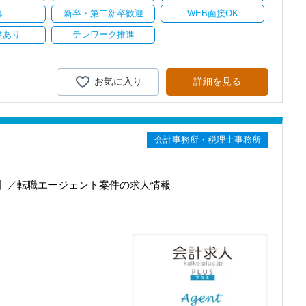
ます。
ある方、お待ちしています！
募
新卒・第二新卒歓迎
WEB面接OK
持ちを大事にしているため、資格を持っていなくても、スピーディー
度あり
テレワーク推進
に、これからの会計業界で生き残るために必要な専門性を磨けます】
取って変わられる職業と言われています。
ピューターやAIにはできないお客様とのコミュニケーション力を磨
携わっていただき、早い段階から部下やチームのマネジメント業務に
を活かしながら、さらに上のステージでキャリアアップをしません
お気に入り
詳細を見る
考え、最新の税務・会計サービスを提供しています。
ても安心してください！
務調査に強い税理士法人です】
税法や会計の知識を得られるようフォロー体制はバッチリです。
00以上、全国6拠点で安定的に成長中です。
型サービスで、中小企業の経営を幅広くサポートしています。
会計事務所・税理士事務所
階を踏んでステップアップできます♪】
準備しています。あなたの成長にあわせてステップアップしていきま
おり、新規顧問契約のお客様が毎年400件以上増加！
るので、税務調査にも精通しています。
】／転職エージェント案件の求人情報
融資対応、給付金のサポート、補助金のサポートなどお手伝いできる
を作成しながら少しずつレベルアップしていきましょう。実際の数字
で、より理解と知識が深まります！
を入れており、さらなるサービス品質の向上を目指しています。
む企業に対して認証される「社労士診断認証制度」を取得しました。
本人の希望に応じて決算業務、年末調整業務、確定申告業務にもチャ
診断実施企業」の認定を受け、今後も社員が働きやすい環境づくりを
ポートしますので、安心して税務・会計の業務を一通り覚えられま
ちしておりますので、当社で将来の不安なく働いてみませんか？