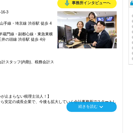
mic_none
事務所インタビューへ
6-3
山手線・埼京線 渋谷駅 徒歩 4
・半蔵門線・副都心線・東急東横
井の頭線 渋谷駅 徒歩 4分
計スタッフ(内勤)、税務会計ス
いが止まらない税理士法人！】
なら安定の成長企業で、今後も拡大していく会計事務所でスタートし
keyboard_arrow_down
続きを読む
」「柏」「横浜」「大阪」の６拠点を展開しています。
し、その後「新宿オフィス」「大阪オフィス」「錦糸町オフィス」が拡
を開設し、2025年には大阪オフィスを増床するなど、事業拡大を続け