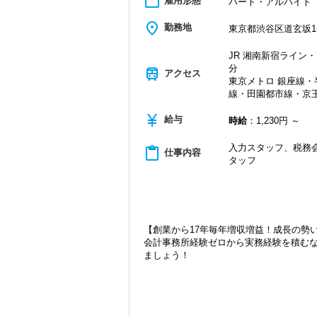
work_outline
雇用形態
パート・アルバイト
place
勤務地
東京都渋谷区道玄坂1-1
JR 湘南新宿ライン・
分
train
アクセス
東京メトロ 銀座線
線・田園都市線・京王
currency_yen
給与
時給
：1,230円 ～
入力スタッフ、税務会
content_paste
仕事内容
タッフ
【創業から17年毎年増収増益！成長の勢
会計事務所経験ゼロから実務経験を積む
ましょう！
現在当社では「渋谷」「新宿」「錦糸町
2021年6月に「渋谷オフィス」を新設
張移転！
さらに2022年12月には「柏オフィス」