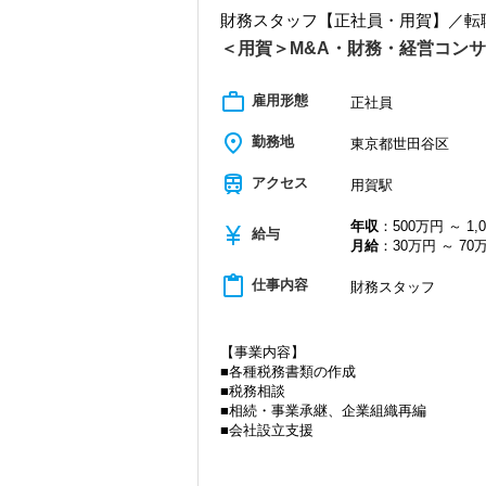
税理士資格がなくてもOK！
ょう！
財務スタッフ【正社員・用賀】／転
やる気とコミュニケーション能力を重視
常に自ら学ぶ姿勢で臨んでください。着
税理士はサービス業です。誠実に仕事を
むことが自信に繋がります。
＜用賀＞M&A・財務・経営コン
います。
多くのインターン生を育成した実績があ
感して頂けると思います。
スキルと経験に合わせてキャリアを重ね
work_outline
雇用形態
自分が「将来こうなりたい」「こんな風
正社員
よう私たちもバックアップします。
若いパワーのある方を求めています。
最初は自信が無くても意欲があれば大丈
place
新しい扉を開けるのはとても勇気がいる
勤務地
東京都世田谷区
一緒に事務所を盛り立てていただける方
きませんか？
train
アクセス
用賀駅
【こんな方を求めています】
【現役スタッフの声】
・情熱を持って仕事ができ、途中で諦め
年収
：500万円 ～ 1,
・責任感を持って仕事に取り組める人
currency_yen
インターンから新卒で入社しました。
給与
月給
：30万円 ～ 70
・積極性と向上心を持ち合わせている人
インターン時代は「ここまでやるの！？」
・若手を引っ張っていくリーダーになれ
だからこそ実力がつき達成感を得ること
content_paste
仕事内容
財務スタッフ
まだ入社１年目ですが、すでに法人20件
【ITシステム完備で効率よく業務をこな
IT化が非常に進んでいるのも当社の特徴
現在は、税理士を目指して勉強にも励ん
代表が作業環境にも気を配っており、デ
オフィスに税理士がいるので、わからな
【事業内容】
入力もAI-OCRを使用して、業務効率化とペ
経験と知識をつけて、お客様から頼られ
■各種税務書類の作成
サインなどを活用しているので効率よく
す。
■税務相談
ぜひ体験してください！
■相続・事業承継、企業組織再編
会社の良いところは“温かさ”があります。
■会社設立支援
【明確なキャリアパスで成長をバックア
お客様に対しても、仲間に対しても、ア
■株式上場支援
キャリアステップは等級制（1〜6等級）
チームで動いているので、わからないこ
■事業再生、M & A
やすく、成長を実感しながらステップア
安心です。