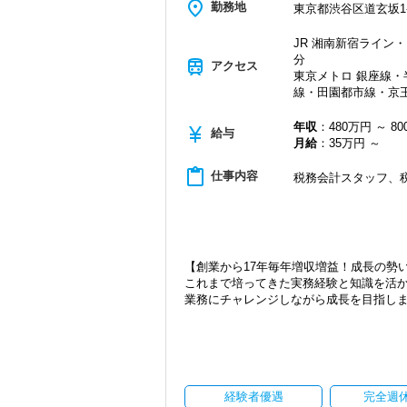
place
勤務地
東京都渋谷区道玄坂1-1
2021年6月にオープンしたオフィス。
新宿オフィスの精鋭スタッフが立ち上げ
JR 湘南新宿ライン・
都心部ということもあり、IT系など最先
分
train
アクセス
東京メトロ 銀座線
20代が中心となっており、専門学校が近
線・田園都市線・京王
若いメンバーが多く明るい雰囲気で、全
自主性がある方には活躍できる舞台はい
年収
：480万円 ～ 8
currency_yen
給与
は、ぜひ当社の門を叩いてください！
月給
：35万円 ～
【ご紹介が多い安定企業でお客様から一
content_paste
仕事内容
税務会計スタッフ、
私達は「税務のプロフェッショナルとし
お客様から「こうしたい」という理想を
きる存在でありたいと考えています。ご紹
から評価されているからだと自負してい
【創業から17年毎年増収増益！成長の勢
今後もお客様に満足していただけるよう
これまで培ってきた実務経験と知識を活
ます。
業務にチャレンジしながら成長を目指し
お客様から信頼され、心の通ったサービ
一緒に歩んでみませんか？
現在当社では「渋谷」「新宿」「錦糸町
2021年6月に「渋谷オフィス」を新設
【目指すは“大家族のような会社”明るく
張移転！
「こんな明るい事務所ははじめて」と言
さらに2022年12月には「柏オフィス」
実践型インターンは成⻑性を重視してい
ています。
経験者優遇
完全週