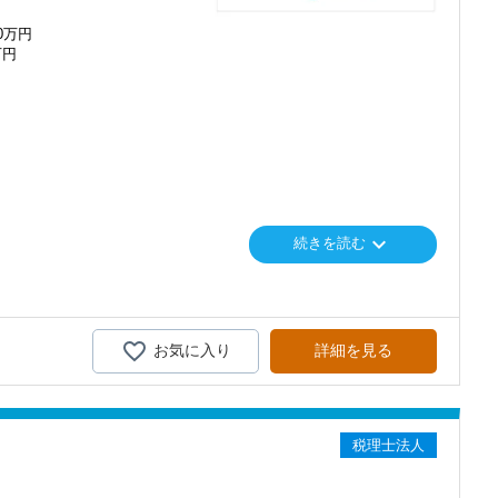
算を行って頂きます。決算書が出来ましたら、先輩スタッフ・オフィ
ルチェックがあります。
メンバーとして運営をスタートしました。
00万円
端の技術を取り扱うお客様が多いのが特徴です。
万円
みながら実務を経験することで、半年もすればある程度一人で仕事を
くにあることから資格取得に励むスタッフが多く活躍しています。
インターン制度を使い、ステップアップを実現してきた実績が当社に
員がやる気に満ちあふれています。
くらでもご用意するので、この業界で何か成し遂げたい目標がある方
に学ぶことができない知識と実務を徹底的に磨くことができます。
ています。26卒のインターン生も入社予定です。
番に信頼される税務のプロを目指せます】
てお客様に寄り添う」ことが一つの使命です。
度あり】
keyboard_arrow_down
続きを読む
各種手当も充実。
いただいたら、それを一緒になって実現するために大きく力を発揮で
もらえる「合格手当」など、当社ならではの制度を設けているので、
介案件が7割を超えているのも、そういった私たちの姿勢がお客様
要です。
ます。
nsulting.com/recruit/environment/benefits）
にスキルの向上を目指し、税務のプロとして高い信頼を獲得していき
ています】
お気に入り
詳細を見る
クレスポンス・プラス思考・有言実行・他責禁止・気配り」を掲
スを提供する真の「税務プロフェッショナル」としての道を私たちと
だき続けるために「情熱家であれ！」がモットーです。
を求めています】
て、さらなる活躍の場を求めている貴方の力を発揮できる職場です。
税理士法人
生生活では扱うことのない専門性が高い業務をお任せします。
にオフィスを任せられる方の力を求めています。
い課題や問題点もでてきますが、一つずつ確実に乗り越えていきまし