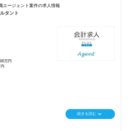
職エージェント案件の求人情報
します。
実に実績を作りながら課題や問題の分析スキルを身に付ける経験を積
行い、お客様に満足していただくことを大事にしてくれる方を求めて
サルタント
りますので、安心して仲間と一緒に働く楽しさと自分の成⻑を日々実
つつ、部下のマネジメントも少しずつお任せして自信を持っていける
に成⻑したい」「こういうサービスを提供したい」という夢を語れる
夫です。
ことですが、輝ける未来のために一歩を踏み出して一緒に頑張ってい
をお待ちしています！
ない人
000万円
万円
というくらい実践に近い形の業務を任されて大変な1年でしたが、
る人
ができました。
・個人8件を担当させてもらっています。
せます】
。
でいます。
ュアルモニターを全席設置。
いことはすぐ聞けるのがいいですね。
ーパーレス化を進めています。kintoneやLINEWORKS、クラウド
る存在、後輩の手本になるような存在になれるように頑張っていま
ストレスフリーに業務をこなせます。
keyboard_arrow_down
続きを読む
ップします】
ットホームで明るい会社です。
で、求められる業務レベルや役割を明確にしています。目標設定がし
とや困ったことの相談先にも迷わず、何でもすぐに聞くことができて
ップが可能です。