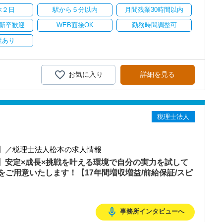
休２日
駅から５分以内
月間残業30時間以内
ます。
新卒歓迎
WEB面接OK
勤務時間調整可
持ちを大事にしているため、資格を持っていなくても、スピーディー
度あり
務経験と知識をゼロから身に付けられます！
テップアップを目指しませんか？
お気に入り
詳細を見る
務調査に強い税理士法人です】
00以上、全国6拠点で安定的に成長中です。
型サービスで、中小企業の経営を幅広くサポートしています。
税理士法人
おり、新規顧問契約のお客様が毎年400件以上増加！
るので、税務調査にも精通しています。
融資対応、給付金のサポート、補助金のサポートなどお手伝いできる
】／税理士法人松本の求人情報
を入れており、さらなるサービス品質の向上を目指しています。
上】安定×成長×挑戦を叶える環境で自分の実力を試して
ご用意いたします！【17年間増収増益/前給保証/スピ
む企業に対して認証される「社労士診断認証制度」を取得しました。
診断実施企業」の認定を受け、今後も社員が働きやすい環境づくりを
ちしておりますので、当社で将来の不安なく働いてみませんか？
mic_none
事務所インタビューへ