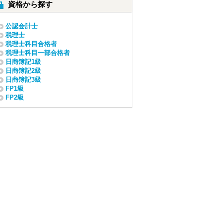
資格から探す
公認会計士
税理士
税理士科目合格者
税理士科目一部合格者
日商簿記1級
日商簿記2級
日商簿記3級
FP1級
FP2級