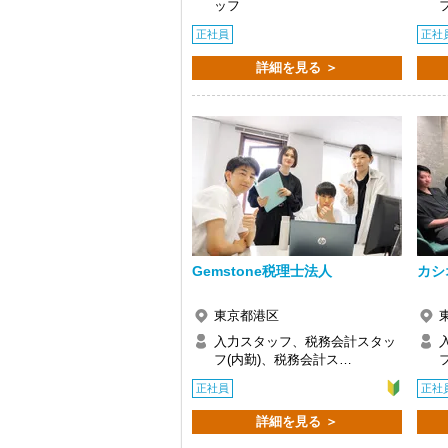
ッフ
Q. 実際に働いてみてどうですか？
正社員
正社
A. さまざまな業務を任せてもらえるの
詳細を見る ＞
Q. 職場の雰囲気は？
A. 上司や先輩に相談しやすく、風通し
＜求める人材＞
・税務経験を活かして成長したい方
・キャリアアップ志向のある方
・主体的に業務を進められる方
・顧客対応や提案業務に挑戦したい方
・資産税など専門性を高めたい方
・将来的にマネジメントに関わりたい方
＜まずはカジュアル面談へ＞
Gemstone税理士法人
カシ
・事前に気軽な面談を実施
・仕事内容やキャリアを相談可
東京都港区
・ざっくばらんに質問OK
・納得後に選考へ進めます
入力スタッフ、税務会計スタッ
・入社時期は柔軟に対応
フ(内勤)、税務会計ス…
・半年～1年の調整も可能
正社員
正社
まずはカジュアル面談からでも歓迎です
詳細を見る ＞
「応募する」からお気軽にご連絡くださ