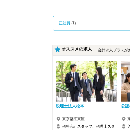
・クライアント2500社以上
・9割が紹介の安定基盤
・一般企業～医療・学校法人まで対応
・個人～大企業まで幅広く経験可能
・税務顧問＋資産税に関与
正社員
(1)
・相続／事業承継／M&Aにも対応
＜成長中の税理士法人＞
・全国14拠点で事業展開
・従業員240名以上に拡大
オススメの求人
会計求人プラスが
・会計・税務・財務・労務まで対応
・専門家が在籍しワンストップ支援
＜学びを後押し＞
・書籍購入費／研修費は全額会社負担
・隔月で税法・実務の学習会あり
・資格取得を目指す社員が多数
＜募集の背景＞
・事業拡大に伴う増員募集
・組織力強化に向けた採用
税理士法人松本
公認
・将来の中核人材を募集
＜先輩スタッフの声＞
東京都江東区
Q. 当事務所を選んだ理由は？
税務会計スタッフ、税理士スタ
A. 幅広い業務を経験できる点に魅力を