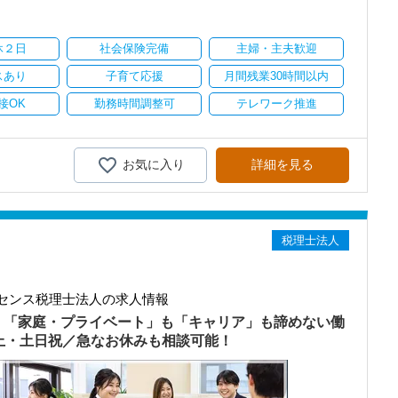
り
休２日
社会保険完備
主婦・主夫歓迎
スあり
子育て応援
月間残業30時間以内
接OK
勤務時間調整可
テレワーク推進
お気に入り
詳細を見る
税理士法人
センス税理士法人の求人情報
）「家庭・プライベート」も「キャリア」も諦めない働
以上・土日祝／急なお休みも相談可能！