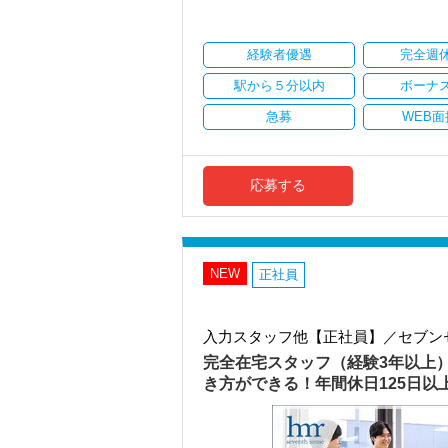
・顧客対応や提案業務に集中可能
・資産税や相続など専門性の高い案件あ
・顧客と直接折衝する機会が豊富
経験者優遇
完全週
・経験値が自然と積み上がる環境
駅から５分以内
ボーナ
＜働きやすい環境＞
・有給取得率90％以上
急募
WEB面
・年間休日125日以上
・繁忙期も月30～40h程度
・男性の育休取得率100％
・テレワーク導入済み
応募する
・全席デュアルモニタ完備
＜幅広い経験・成長環境＞
・クライアント2500社以上
・9割が紹介の安定基盤
NEW
正社員
・一般企業～医療・学校法人まで対応
・個人～大企業まで幅広く経験可能
・税務顧問＋資産税に関与
入力スタッフ他【正社員】／セブン
・相続／事業承継／M&Aにも対応
完全在宅スタッフ（経験3年以上
＜成長中の税理士法人＞
き方ができる！年間休日125日
・全国14拠点で事業展開
・従業員240名以上に拡大
・会計・税務・財務・労務まで対応
・専門家が在籍しワンストップ支援