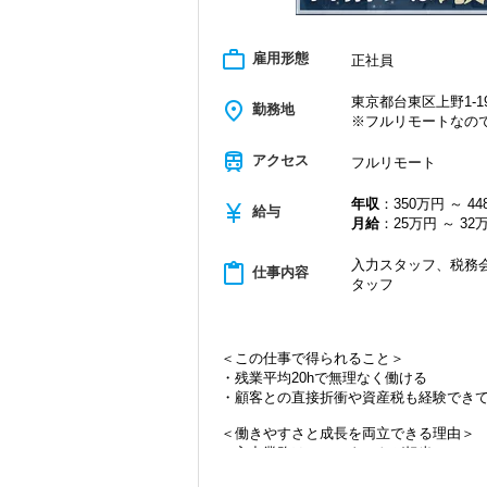
work_outline
雇用形態
正社員
東京都台東区上野1-19
place
勤務地
※フルリモートなの
train
アクセス
フルリモート
年収
：350万円 ～ 4
currency_yen
給与
月給
：25万円 ～ 32
入力スタッフ、税務会
content_paste
仕事内容
タッフ
＜この仕事で得られること＞
・残業平均20hで無理なく働ける
・顧客との直接折衝や資産税も経験でき
＜働きやすさと成長を両立できる理由＞
・入力業務はアシスタントが担当
・分業体制で業務負担を軽減