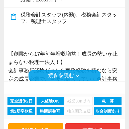
税務会計スタッフ(内勤)、税務会計スタッ
content_paste
フ、税理士スタッフ
【創業から17年毎年増収増益！成長の勢いが止
まらない税理士法人！】
会計事務所経験ゼロから実務経験を積むなら安
keyboard_arrow_down
続きを読む
定の成長企業で、今後も拡大していく会計事務
所でスタートしましょう！
完全週休2日
未経験OK
残業30h以内
急 募
現在当社では「渋谷」「新宿」「錦糸町」
第2新卒歓迎
時間調整可
独立開業支援
歩合制度あり
「柏」「横浜」「大阪」の６拠点を展開してい
ます。
2021年6月に「渋谷オフィス」を新設し、その