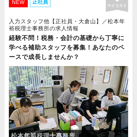
「こんな明るい事務所ははじめて」と言われる
さらに2022年12月には「柏オフィス」を開設
正社員
NEW
マイリスト
ます】
ほど、仲が良くて明るいのが当社の特徴です。
し、2025年には大阪オフィスを増床するなど、
【横浜の事務所はこんなオフィスです】
キャリアステップは等級制（1〜6等級）で、求
実践型インターンは成⻑性を重視していて、や
事業拡大を続けています。
前例のない業務でも「まずはやってみよう」と
入力スタッフ他【正社員・大倉山】／松本年
められる業務レベルや役割を明確にしていま
りがいを持てることとステップアップできるこ
安定性抜群の環境で自己成長を実現できます。
裕税理士事務所の求人情報
いう姿勢で業務に取り組んでいるスタッフが多
す。目標設定がしやすく、成長を実感しながら
とを第一に考えています。
く活躍しています。
経験不問！税務・会計の基礎から丁寧に
ステップアップが可能です。
将来会計事務所で活躍したい熱い想いのある
社員の持つ「やる・やりたい」という気持ちを
20～30代の意欲ある若手が多く、何かと話し声
学べる補助スタッフを募集！あなたのペ
昇級は年に2回の自己申請制で何度でもチャレン
方、お待ちしています！
大事にしているため、資格を持っていなくて
が飛び交う活気ある職場です。
ースで成長しませんか？
ジできます。
も、スピーディーなキャリアアップが可能で
【実務型研修・教育制度充実！学生の間に、こ
す！
例えば、
【定期的な班替えや席替えで、より多くのこと
れからの会計業界で生き残るために必要な専門
「○○さんの案件どうなってる？」
を学べる体制！】
性を磨けます】
充実した実務重視のOJTで、安心して職務経験
「▲▲社の税務調査について相談があって…」
当社ではフリーアドレスと固定席を併用しなが
会計業界はいずれコンピューターやAIに取って
と知識をゼロから身に付けられます！
「ちょっとやってみたいことが」
ら業務を行っています。
変わられる職業と言われています。
税務・会計の経験と知識を磨きながらステップ
など、相談・雑談・声かけなど会話の種類を問
そのなかで定期的な席替えやチームの班替えを
その中で生き残るためにできることはコンピュ
アップを目指しませんか？
わず誰もが気軽にコミュニケーションを楽しめ
実施。得意分野や経験の異なる様々な人と一緒
ーターやAIにはできないお客様とのコミュニケ
る雰囲気があります。
に仕事を行うことで、より柔軟かつ多彩なノウ
ーション力を磨くこと。
【対象業種100種以上！節税・融資・税務調査に
悩んでいるスタッフがいれば「何かあった
松本年裕税理士事務所