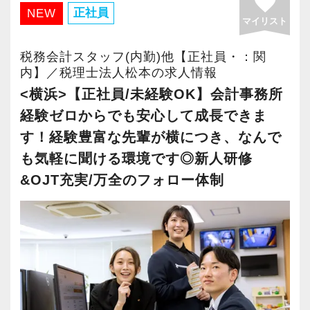
favorite
からの転職も大歓迎！専門用語を一から教えま
【横浜の事務所はこんなオフィスです】
オフィス」が拡張移転！
正社員
NEW
マイリスト
す】
前例のない業務でも「まずはやってみよう」と
さらに2022年12月には「柏オフィス」を開設
当社で活躍する未経験者は6割を占めているの
いう姿勢で業務に取り組んでいるスタッフが多
し、2025年には大阪オフィスを増床するなど、
税務会計スタッフ(内勤)他【正社員・：関
で、育成には多くの実績と自信があります。
く活躍しています。
事業拡大を続けています。
内】／税理士法人松本の求人情報
安心してこの業界に飛び込んできてください！
20～30代の意欲ある若手が多く、何かと話し声
安定性抜群の環境で自己成長を実現できます。
<横浜>【正社員/未経験OK】会計事務所
が飛び交う活気ある職場です。
経験ゼロからでも安心して成長できま
入社後はOJTとOFF-JTを並行してマンツーマン
社員の持つ「やる・やりたい」という気持ちを
す！経験豊富な先輩が横につき、なんで
で指導します。
例えば、
大事にしているため、資格を持っていなくて
も気軽に聞ける環境です◎新人研修
まったくの未経験者であれば、税務や会計に関
「○○さんの案件どうなってる？」
も、スピーディーなキャリアアップが可能で
&OJT充実/万全のフォロー体制
する座学や教養はOFF-JTで学びながら実務やお
「▲▲社の税務調査について相談があって…」
す！
客様対応についてはOJTで実践的に研修を実
「ちょっとやってみたいことが」
施。
など、相談・雑談・声かけなど会話の種類を問
会計事務所経験者の方には幅広い業務に携わっ
社内のロープレでお客様対応の練習ができるの
わず誰もが気軽にコミュニケーションを楽しめ
ていただき、早い段階から部下やチームのマネ
で、より堅実にステップアップすることができ
る雰囲気があります。
ジメント業務にも挑戦できます！これまでの経
ます。
悩んでいるスタッフがいれば「何かあった
験・知識を活かしながら、さらに上のステージ
まずは簡単な入力業務から少しずつ仕事に慣れ
の？」と自ら声をかけて、一緒に問題解決に乗