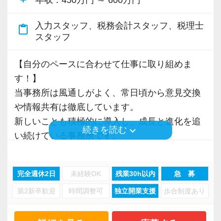
■未経験から税理士事務所へ転職を検討している
インターン終了後は新卒採用の道も用意してい
を持っていけるよう私たちもバックアップしま
ップも図れます。
方へ
ます。26卒のインターン生も入社予定です。
頑張れば頑張った分だけ評価されるため、希望
す。
入力スタッフ、税務会計スタッフ、税理士
事務所研修として外部機関の様々な研修にも出
content_paste
https://www.docswell.com/s/6513522481/ZN19XR-
すればリーダーや管理職のようなポジションへ
最初は自信が無くても意欲があれば大丈夫で
スタッフ
席してもらっていますので、良い刺激にもなり
matusmoto2024
【各種社会保険完備、ユニークな手当制度あ
のチャレンジも可能。
す。
ます。
り】
税務の知識やスキルだけではない「人に信頼さ
一緒に事務所を盛り立てていただける方をお待
【自分のペースに合わせて仕事に取り組めま
【現役スタッフの声】
社会保険等の一般的な福利厚生の他に、各種手
れるマネジメント力」を身に付けたい方は、ぜ
ちしています！
す！】
【すべての税務に関与できる環境で、会計事務
当も充実。
ひ当社の横浜オフィスで一緒に働きましょう！
当事務所は風通しがよく、常日頃から意見交換
所経験者を募集します】
百貨店の美容部員から未経験で入社しました。
税務能力検定等の資格検定に合格するともらえ
【こんな方を求めています】
や情報共有は徹底しています。
入社後は、経験豊富な先輩と一緒に、あなたの
新しいことにチャレンジしてみたい、税金の知
る「合格手当」など、当社ならではの制度を設
【ご紹介が多い安定企業でお客様から一番に信
・情熱を持って仕事ができ、途中で諦めない人
新しいことも積極的に導入し、成長と進化を追
スキルに合わせた仕事と経験を積んでくださ
keyboard_arrow_down
続きを読む
識を身につけたいという思いから会計業界に飛
けているので、ぜひ活用してください。
頼される税務のプロを目指せます】
・責任感を持って仕事に取り組める人
い続けている事務所です。
い。
び込みました。
詳しくはこちら（リンク先：https://www.tokyo-
私達は「税務のプロフェッショナルとしてお客
・積極性と向上心を持ち合わせている人
事務所内にはBGMが流れていて、リラックスし
その後はあなたの意欲に応じて、幅広い業務に
consulting.com/recruit/environment/benefits）
様に寄り添う」ことが一つの使命です。
・若手を引っ張っていくリーダーになれる人
た雰囲気づくりを心掛けています。
携わることも可能です。
当社を選んだのはHPが充実していたから。
完全週休2日
未経験OK
残業30h以内
急 募
当事務所は、あなたの成長を全力でサポートし
ぜひ当事務所で一緒にやっていきましょう。
HPからとても楽しそうな会社の雰囲気が伝わっ
【成長のための5つのこだわりを大事にしていま
お客様から「こうしたい」という理想をいただ
【ITシステム完備で効率よく業務をこなせま
第2新卒歓迎
時間調整可
独立開業支援
歩合制度あり
ます。
てきました。
す】
いたら、それを一緒になって実現するために大
す】
ご応募、心よりお待ちしております！
会計業界の堅いイメージとは違いとても明る
仕事をする上では5つのこだわり「クイックレス
きく力を発揮できる存在でありたいと考えてい
IT化が非常に進んでいるのも当社の特徴。