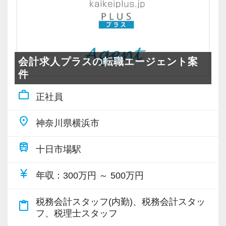
す】
常に柔軟さを忘れずに接したいと思っていま
実に仕事へ向き合える方と一緒に働きたいと考
仕事をする上では5つのこだわり「クイックレス
す。
えています。
ポンス・プラス思考・有言実行・他責禁止・気
スタッフの成長にともないお客様からも信頼さ
配り」を掲げ、一人ひとりが実行しています。
れ喜んでもらえる、そんな組織にしていきたい
・素直な姿勢で新しいことを学べる方
会計求人プラスの転職エージェント案
より多くの「ありがとう」と笑顔をいただき続
ですね。
・周囲と協力しながら業務を進められる方
件
けるために「情熱家であれ！」がモットーで
・お客様や仲間に対して誠実に対応できる方
す。
“明るくて仲が良い”というのも当社の特徴。
work_outline
正社員
・成長意欲を持ち、前向きにチャレンジできる
良くも悪くも“おせっかい”な人が多く、お客様の
方
【求職者へのメッセージ】
place
ために、一緒に働く仲間のために、本気になれ
神奈川県横浜市
異業種からの転職者が多く、銀行員・営業・保
る熱い人が多いです。
また、当事務所ではDX化や業務改善などにも積
train
険外交員・経理・事務などユニークな職歴を持
十日市場駅
極的に取り組んでいます。
った仲間がたくさんいます。
昇格のスピードも早く、やりがいや成長してい
currency_yen
年収
：300万円 ～ 500万円
共通しているのは“諦めない心”を持っているこ
る実感が得られやすい職場です。
「まずはやってみる」
と。
等級制度でキャリアアップの道筋が明確になっ
税務会計スタッフ(内勤)、税務会計スタッ
「新しいことにも前向きに挑戦してみる」
content_paste
未経験のオフィスワークでも前向きに取り組み
ているので、目標を立ててどんどん達成してい
フ、税理士スタッフ
続けることができる人、わからないことは一人
きましょう！