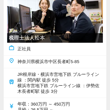
税理士法人松本
work_outline
正社員
place
神奈川県横浜市中区長者町5-85
JR根岸線・横浜市営地下鉄 ブルーライン
線 ：関内駅 徒歩 5分
train
横浜市営地下鉄 ブルーライン線 ：伊勢佐
木長者町駅 徒歩 3分
年収
：360万円 ～ 450万円
currency_yen
月給
：26.5万円 ～