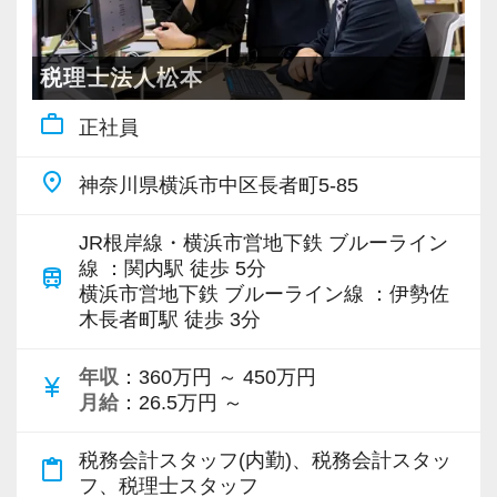
でキャリアアップをしませんか？
てもらい、できることを増やしながら徐々に担
り出します。
当をお任せしていきます。
【対象業種100種以上！節税・融資・税務調査に
税理士法人松本
頑張れば頑張った分だけ評価されるため、希望
強い税理士法人です】
work_outline
私たちが未経験者に求めるのは、謙虚さと素直
すればリーダーや管理職のようなポジションへ
正社員
創業以来17年連続増収増益、顧問先数2500以
さです。
のチャレンジも可能。
上、全国6拠点で安定的に成長中です。
place
神奈川県横浜市中区長者町5-85
常に学ぶ姿勢を忘れず、謙虚に仕事に取り組ん
税務の知識やスキルだけではない「人に信頼さ
お客様に事務所までご来社いただく来所型サー
でくださる方を求めます。
れるマネジメント力」を身に付けたい方は、ぜ
ビスで、中小企業の経営を幅広くサポートして
JR根岸線・横浜市営地下鉄 ブルーライン
わからないことがあれば、誰でも最初は初心者
ひ当社の横浜オフィスで一緒に働きましょう！
います。
線 ：関内駅 徒歩 5分
train
なので、遠慮なく何でも聞いてください。
横浜市営地下鉄 ブルーライン線 ：伊勢佐
木長者町駅 徒歩 3分
【ご紹介が多い安定企業でお客様から一番に信
専門Webサイトを10サイト以上運営しており、
【こんな方を求めています】
頼される税務のプロを目指せます】
新規顧問契約のお客様が毎年400件以上増加！
年収
：360万円 ～ 450万円
・新しいことでも吸収して取り組んでいただけ
currency_yen
私達は「税務のプロフェッショナルとしてお客
各オフィスに国税OB税理士が在籍しているの
月給
：26.5万円 ～
る人
様に寄り添う」ことが一つの使命です。
で、税務調査にも精通しています。
・積極性と向上心を持ち合わせている人
税務会計スタッフ(内勤)、税務会計スタッ
content_paste
・わからないことはわからないと素直に言える
お客様から「こうしたい」という理想をいただ
税理士という仕事は不況に強い仕事で、融資対
フ、税理士スタッフ