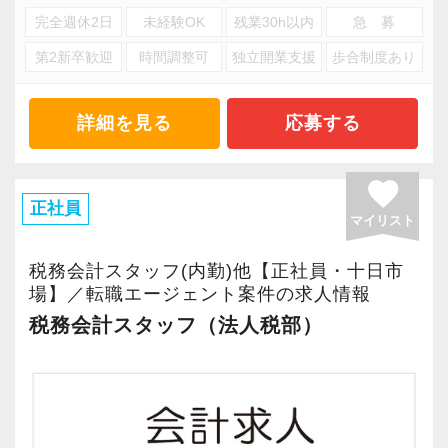
■遺産相続
これまでの会計事務所や経理経験を活かしてご
り、オンライン・オフラインを問わず気軽に話
現在は、渋谷オフィスの責任者として一つの拠
完全週休2日
未経験OK
残業30h以内
急 募
■個人事業主の顧問
活躍いただけます。
し合える社風です。
点を任されています。
第2新卒歓迎
時間調整可
独立開業支援
歩合制度あり
※応募には会計求人プラスにご登録が必要で
また、経験やスキルに応じて徐々に担当する業
【各種社会保険完備、ユニークな手当制度あ
積極的に手を挙げるアクティブな人には向いて
す。
務の幅を広げていただきます。
詳細を見る
応募する
り】
いる会社です。
将来的には申告書レビューなど、専門性を高め
社会保険等の一般的な福利厚生の他に、各種手
私も新しい経験にチャレンジしたいと思い、渋
られる業務にも携わることが可能です。
favorite
当も充実。
谷オフィスの開設に合わせて、責任者になりた
正社員
どこでも通用する実務スキルを身につけなが
税務能力検定等の資格検定に合格するともらえ
マイリスト
いと立候補しました。
ら、着実にスキルアップできる環境です。
る「合格手当」、社員には入社3年（5万円）・5
主体性のある人にはキャリアアップとレベルア
税務会計スタッフ(内勤)他【正社員・十日市
年（10万円）を支給する「勤続手当」もありま
ップのチャンスも広がり、経験者なら実務だけ
場】／転職エージェント案件の求人情報
★当事務所ではこんな方をお待ちしています！
す。
でなくマネジメントの経験も積めます。
税務会計スタッフ（法人税部）
★
詳しくはこちら（リンク先：https://www.tokyo-
当事務所では、職員同士が協力しながら気持ち
consulting.com/recruit/environment/benefits）
オフィス責任者として心がけているのは、何で
よく働ける環境づくりを大切にしています。
も気軽に話せる雰囲気と一人一人の考え方を尊
経験やスキルももちろん重要ですが、それ以上
【成長のための5つのこだわりを大事にしていま
重することです。
に周囲への思いやりや感謝の気持ちを持ち、誠