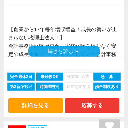
人
いたら、それを一緒になって実現するために大
応、給付金のサポート、補助金のサポートなど
・はじめてのことでも前向きに取り組める人
きく力を発揮できる存在でありたいと考えてい
お手伝いできる業務は数多く存在しています。
ます。ご紹介案件が7割を超えているのも、そう
そのため、全拠点でスタッフの増員に力を入れ
【ITシステム完備で効率よく業務をこなせま
いった私たちの姿勢がお客様から評価されてい
【創業から17年毎年増収増益！成長の勢いが止
ており、さらなるサービス品質の向上を目指し
す】
るからだと自負しています。
まらない税理士法人！】
ています。
IT化が非常に進んでいるのも当社の特徴。
会計事務所経験ゼロから実務経験を積むなら安
keyboard_arrow_down
続きを読む
代表が作業環境にも気を配っており、デュアル
今後もお客様に満足していただけるようにスキ
定の成長企業で、今後も拡大していく会計事務
また、職場環境の改善に積極的に取り組む企業
モニターを全席設置。
ルの向上を目指し、税務のプロとして高い信頼
所でスタートしましょう！
に対して認証される「社労士診断認証制度」を
入力もAI-OCRを使用して、業務効率化とペーパ
を獲得していきます。
取得しました。
完全週休2日
未経験OK
残業30h以内
急 募
ーレス化を進めています。kintoneや
お客様から信頼され、心の通ったサービスを提
現在当社では「渋谷」「新宿」「錦糸町」
「職場環境改善宣言企業」と「経営労務診断実
LINEWORKS、クラウドサインなどを活用して
第2新卒歓迎
時間調整可
独立開業支援
歩合制度あり
供する真の「税務プロフェッショナル」として
「柏」「横浜」「大阪」の６拠点を展開してい
施企業」の認定を受け、今後も社員が働きやす
いるので効率よくストレスフリーに業務をこな
の道を私たちと一緒に歩んでみませんか？
ます。
い環境づくりを積極的に推進していきます。
せます。
2021年6月に「渋谷オフィス」を新設し、その
長く安心して働ける環境を用意してお待ちして
詳細を見る
応募する
ぜひ体験してください！
【目指すは“大家族のような会社”明るく楽しく一
後「新宿オフィス」「大阪オフィス」「錦糸町
おりますので、当社で将来の不安なく働いてみ
緒に働ける方を求めています】
オフィス」が拡張移転！
ませんか？
favorite
【明確なキャリアパスで成長をバックアップし