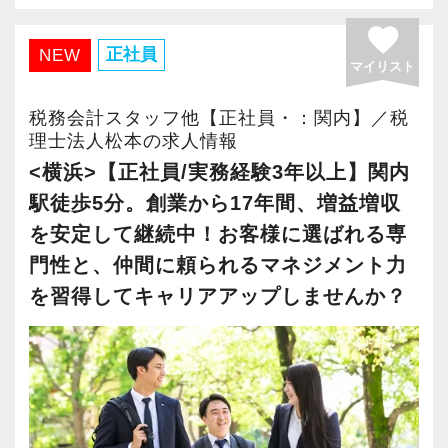
オフィス」が拡張移転！
favorite
【横浜の事務所はこんなオフィスです】
さらに2022年12月には「柏オフィス」を開設
正社員
NEW
マイリスト
前例のない業務でも「まずはやってみよう」と
し、2025年には大阪オフィスを増床するなど、
いう姿勢で業務に取り組んでいるスタッフが多
事業拡大を続けています。
税務会計スタッフ他【正社員・：関内】／税
く活躍しています。
安定性抜群の環境で自己成長を実現できます。
理士法人松本の求人情報
20～30代の意欲ある若手が多く、何かと話し声
<横浜>【正社員/実務経験3年以上】関内
が飛び交う活気ある職場です。
社員の持つ「やる・やりたい」という気持ちを
駅徒歩5分。創業から17年間、増益増収
大事にしているため、資格を持っていなくて
を安定して継続中！お客様に選ばれる専
例えば、
も、スピーディーなキャリアアップが可能で
門性と、仲間に頼られるマネジメント力
「○○さんの案件どうなってる？」
す！
を習得してキャリアアップしませんか？
「▲▲社の税務調査について相談があって…」
「ちょっとやってみたいことが」
充実した実務重視のOJTで、安心して職務経験
など、相談・雑談・声かけなど会話の種類を問
と知識をゼロから身に付けられます！
わず誰もが気軽にコミュニケーションを楽しめ
税務・会計の経験と知識を磨きながらステップ
る雰囲気があります。
アップを目指しませんか？