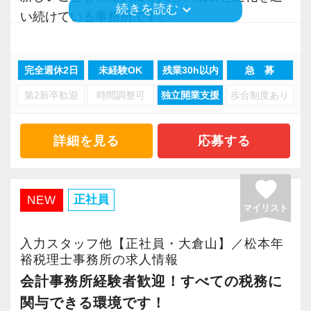
consulting.com/recruit/environment/benefits）
▽ステップ1(入社〜約1ヶ月)
そのため、全拠点でスタッフの増員に力を入れ
お客様から「こうしたい」という理想をいただ
keyboard_arrow_down
続きを読む
い続けている事務所です。
先輩が担当しているお客様の月次試算表を作成
ており、さらなるサービス品質の向上を目指し
いたら、それを一緒になって実現するために大
事務所内にはBGMが流れていて、リラックスし
【成長のための5つのこだわりを大事にしていま
しながら少しずつレベルアップしていきましょ
ています。
きく力を発揮できる存在でありたいと考えてい
た雰囲気づくりを心掛けています。
す】
う。実際の数字に触れながら業務に取り組んで
ます。ご紹介案件が7割を超えているのも、そう
完全週休2日
未経験OK
残業30h以内
急 募
当事務所は、あなたの成長を全力でサポートし
仕事をする上では5つのこだわり「クイックレス
頂くことで、より理解と知識が深まります！
また、職場環境の改善に積極的に取り組む企業
いった私たちの姿勢がお客様から評価されてい
第2新卒歓迎
時間調整可
独立開業支援
歩合制度あり
ます。
ポンス・プラス思考・有言実行・他責禁止・気
に対して認証される「社労士診断認証制度」を
るからだと自負しています。
配り」を掲げ、一人ひとりが実行しています。
▽ステップ2(2ヶ月目〜)
取得しました。
【質の高いサービスの提供と組織体制強化のた
詳細を見る
応募する
より多くの「ありがとう」と笑顔をいただき続
そろそろ入力業務に慣れてきますので、本人の
「職場環境改善宣言企業」と「経営労務診断実
今後もお客様に満足していただけるようにスキ
め、新メンバーを募集します！】
けるために「情熱家であれ！」がモットーで
希望に応じて決算業務、年末調整業務、確定申
施企業」の認定を受け、今後も社員が働きやす
ルの向上を目指し、税務のプロとして高い信頼
神奈川県を中心に幅広い分野にわたって、質の
す。
favorite
告業務にもチャレンジして頂けます。先輩スタ
い環境づくりを積極的に推進していきます。
を獲得していきます。
高いサービス提供を行っています。
正社員
NEW
ッフがサポートしますので、安心して税務・会
長く安心して働ける環境を用意してお待ちして
お客様から信頼され、心の通ったサービスを提
マイリスト
この質の高いサービスにより、クライアントか
【求職者へのメッセージ】
計の業務を一通り覚えられます！
おりますので、当社で将来の不安なく働いてみ
供する真の「税務プロフェッショナル」として
らの高い信頼を得ています。
異業種からの転職者が多く、銀行員・営業・保
入力スタッフ他【正社員・大倉山】／松本年
ませんか？
の道を私たちと一緒に歩んでみませんか？
当事務所と一緒にお客様の繁栄と発展のために
裕税理士事務所の求人情報
険外交員・経理・事務などユニークな職歴を持
▽ステップ3(4ヶ月目〜)
知恵を絞り、誠実に取り組んでいただける新メ
会計事務所経験者歓迎！すべての税務に
った仲間がたくさんいます。
一通りの業務を覚えたら、自分自身で決算を行
【横浜の事務所はこんなオフィスです】
【将来オフィスをお任せできる貴方の力を求め
ンバーをお迎えし、より一層クライアントから
関与できる環境です！
共通しているのは“諦めない心”を持っているこ
って頂きます。決算書が出来ましたら、先輩ス
前例のない業務でも「まずはやってみよう」と
ています】