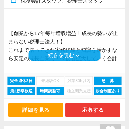
税務会計スタッフ、税理士スタッフ
お客様から「こうしたい」という理想をいただ
お手伝いできる業務は数多く存在しています。
いたら、それを一緒になって実現するために大
そのため、全拠点でスタッフの増員に力を入れ
きく力を発揮できる存在でありたいと考えてい
ており、さらなるサービス品質の向上を目指し
ます。ご紹介案件が7割を超えているのも、そう
ています。
【創業から17年毎年増収増益！成長の勢いが止
いった私たちの姿勢がお客様から評価されてい
まらない税理士法人！】
るからだと自負しています。
また、職場環境の改善に積極的に取り組む企業
これまで培ってきた実務経験と知識を活かすな
keyboard_arrow_down
続きを読む
に対して認証される「社労士診断認証制度」を
ら安定の成長企業で！今後も拡大していく会計
今後もお客様に満足していただけるようにスキ
取得しました。
事務所で幅広い業務にチャレンジしながら成長
ルの向上を目指し、税務のプロとして高い信頼
「職場環境改善宣言企業」と「経営労務診断実
を目指しましょう！
完全週休2日
未経験OK
残業30h以内
急 募
を獲得していきます。
施企業」の認定を受け、今後も社員が働きやす
お客様から信頼され、心の通ったサービスを提
い環境づくりを積極的に推進していきます。
第2新卒歓迎
時間調整可
独立開業支援
歩合制度あり
現在当社では「渋谷」「新宿」「錦糸町」
供する真の「税務プロフェッショナル」として
長く安心して働ける環境を用意してお待ちして
「柏」「横浜」「大阪」の６拠点を展開してい
の道を私たちと一緒に歩んでみませんか？
おりますので、当社で将来の不安なく働いてみ
ます。
詳細を見る
応募する
ませんか？
2021年6月に「渋谷オフィス」を新設し、その
【現在のスタッフの6割が業界未経験者！異業種
後「新宿オフィス」「大阪オフィス」「錦糸町