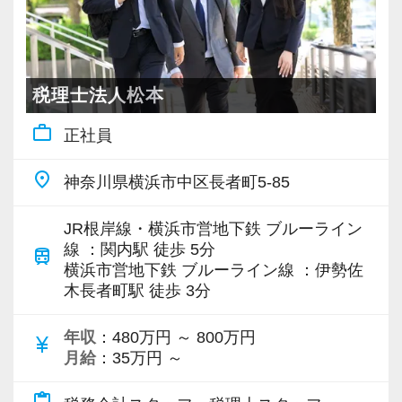
悩んでいるスタッフがいれば「何かあった
の？」と自ら声をかけて、一緒に問題解決に乗
【対象業種100種以上！節税・融資・税務調査に
り出します。
強い税理士法人です】
創業以来17年連続増収増益、顧問先数2500以
税理士法人松本
頑張れば頑張った分だけ評価されるため、希望
上、全国6拠点で安定的に成長中です。
work_outline
すればリーダーや管理職のようなポジションへ
正社員
お客様に事務所までご来社いただく来所型サー
のチャレンジも可能。
ビスで、中小企業の経営を幅広くサポートして
place
神奈川県横浜市中区長者町5-85
税務の知識やスキルだけではない「人に信頼さ
います。
れるマネジメント力」を身に付けたい方は、ぜ
JR根岸線・横浜市営地下鉄 ブルーライン
ひ当社の横浜オフィスで一緒に働きましょう！
専門Webサイトを10サイト以上運営しており、
線 ：関内駅 徒歩 5分
train
新規顧問契約のお客様が毎年400件以上増加！
横浜市営地下鉄 ブルーライン線 ：伊勢佐
木長者町駅 徒歩 3分
【ご紹介が多い安定企業でお客様から一番に信
各オフィスに国税OB税理士が在籍しているの
頼される税務のプロを目指せます】
で、税務調査にも精通しています。
年収
：480万円 ～ 800万円
currency_yen
私達は「税務のプロフェッショナルとしてお客
月給
：35万円 ～
様に寄り添う」ことが一つの使命です。
税理士という仕事は不況に強い仕事で、融資対
応、給付金のサポート、補助金のサポートなど
content_paste