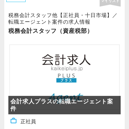
マイリスト
matusmoto2024
税務会計スタッフ他【正社員・十日市場】／
私たちと一緒に成長しながら働いてみません
【現役スタッフの声】
転職エージェント案件の求人情報
か。
税務会計スタッフ（資産税部）
ご応募をお待ちしております！
百貨店の美容部員から未経験で入社しました。
新しいことにチャレンジしてみたい、税金の知
識を身につけたいという思いから会計業界に飛
び込みました。
当社を選んだのはHPが充実していたから。
HPからとても楽しそうな会社の雰囲気が伝わっ
てきました。
会計求人プラスの転職エージェント案
会計業界の堅いイメージとは違いとても明る
件
く、未経験からでも『成長』と『チャレンジ』
できる環境があったので入社を決めました。
work_outline
正社員