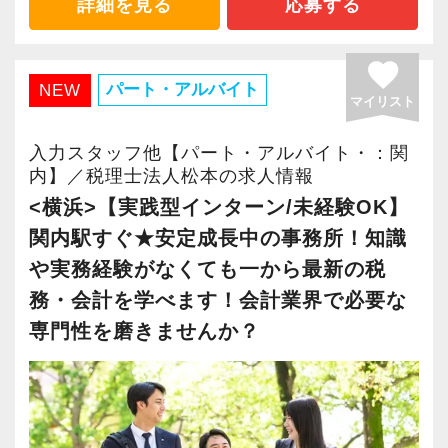
詳細を見る
応募する
後「新宿オフィス」「大阪オフィス」「錦糸町
オフィス」が拡張移転！
favorite
さらに2022年12月には「柏オフィス」を開設
パート・アルバイト
NEW
マイリスト
し、2025年には大阪オフィスを増床するなど、
事業拡大を続けています。
入力スタッフ他【パート・アルバイト・：関
安定性抜群の環境で自己成長を実現できます。
内】／税理士法人松本の求人情報
<横浜>【実践型インターン/未経験OK】
社員の持つ「やる・やりたい」という気持ちを
関内駅すぐ★安定成長中の事務所！知識
大事にしているため、資格を持っていなくて
や実務経験がなくても一から最新の税
も、スピーディーなキャリアアップが可能で
務・会計を学べます！会計業界で必要な
す！
専門性を磨きませんか？
充実した実務重視のOJTで、安心して職務経験
と知識をゼロから身に付けられます！
税務・会計の経験と知識を磨きながらステップ