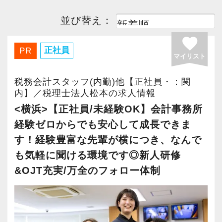
並び替え：
favorite
正社員
PR
マイリスト
税務会計スタッフ(内勤)他【正社員・：関
内】／税理士法人松本の求人情報
<横浜>【正社員/未経験OK】会計事務所
経験ゼロからでも安心して成長できま
す！経験豊富な先輩が横につき、なんで
も気軽に聞ける環境です◎新人研修
&OJT充実/万全のフォロー体制