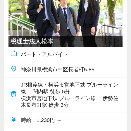
アップを目指しませんか？
【対象業種100種以上！節税・融資・税務調査に
強い税理士法人です】
創業以来17年連続増収増益、顧問先数2500以
税理士法人松本
上、全国6拠点で安定的に成長中です。
work_outline
パート・アルバイト
お客様に事務所までご来社いただく来所型サー
ビスで、中小企業の経営を幅広くサポートして
place
神奈川県横浜市中区長者町5-85
います。
JR根岸線・横浜市営地下鉄 ブルーライン
専門Webサイトを10サイト以上運営しており、
線 ：関内駅 徒歩 5分
train
新規顧問契約のお客様が毎年400件以上増加！
横浜市営地下鉄 ブルーライン線 ：伊勢佐
木長者町駅 徒歩 3分
各オフィスに国税OB税理士が在籍しているの
で、税務調査にも精通しています。
currency_yen
時給
：1,230円 ～