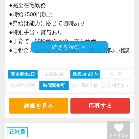
所経験者を募集します】
●完全在宅勤務
うくらい実践に近い形の業務を任されて大変な1
私たちが未経験者に求めるのは、謙虚さと素直
【各種社会保険完備、ユニークな手当制度あ
入社後は、経験豊富な先輩と一緒に、あなたの
●時給1500円以上
年でしたが、だからこそ実力がつき達成感を得
さです。
り】
スキルに合わせた仕事と経験を積んでくださ
●昇給は能力に応じて随時あり
ることができました。
常に学ぶ姿勢を忘れず、謙虚に仕事に取り組ん
社会保険等の一般的な福利厚生の他に、各種手
い。
●特別手当・賞与あり
まだ入社１年目ですが、すでに法人20件・個人8
でくださる方を求めます。
当も充実。
その後はあなたの意欲に応じて、幅広い業務に
●子育て・試験勉強との両立をサポート
件を担当させてもらっています。
わからないことがあれば、誰でも最初は初心者
税務能力検定等の資格検定に合格するともらえ
携わることも可能です。
keyboard_arrow_down
続きを読む
●ご都合にあわせて勤務時間・日数は柔軟に相談
なので、遠慮なく何でも聞いてください。
る「合格手当」、社員には入社3年（5万円）・5
ぜひ当事務所で一緒にやっていきましょう。
可能
現在は、税理士を目指して勉強にも励んでいま
年（10万円）を支給する「勤続手当」もありま
●正社員登用あり
す。
【こんな方を求めています】
す。
ご応募、心よりお待ちしております！
完全週休2日
未経験OK
残業30h以内
急 募
オフィスに税理士がいるので、わからないこと
・新しいことでも吸収して取り組んでいただけ
詳しくはこちら（リンク先：https://www.tokyo-
第2新卒歓迎
時間調整可
独立開業支援
歩合制度あり
当事務所は、創業期や成長期の企業を中心に支
はすぐ聞けるのがいいですね。
る人
consulting.com/recruit/environment/benefits）
援を行っている事務所です。
経験と知識をつけて、お客様から頼られる存
・積極性と向上心を持ち合わせている人
現代では電子化が進んでいることから人も会社
詳細を見る
応募する
在、後輩の手本になるような存在になれるよう
・わからないことはわからないと素直に言える
【成長のための5つのこだわりを大事にしていま
も生産性が求められており、当事務所でもDXを
に頑張っています。
人
す】
積極的に推進しています。
favorite
・はじめてのことでも前向きに取り組める人
仕事をする上では5つのこだわり「クイックレス
職員一人ひとりの力がそのまま事業運営に直結
正社員
会社の良いところは“温かさ”があります。
ポンス・プラス思考・有言実行・他責禁止・気
マイリスト