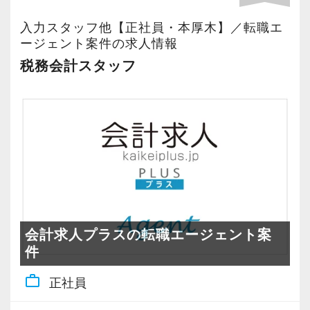
するところで、個人事務所ならではの面白さと
お客様に対しても、仲間に対しても、アットホ
【ITシステム完備で効率よく業務をこなせま
配り」を掲げ、一人ひとりが実行しています。
実感が当事務所にはあります。
入力スタッフ他【正社員・本厚木】／転職エ
ームで明るい会社です。
す】
より多くの「ありがとう」と笑顔をいただき続
新しいチャレンジが沢山ありますので、飽きる
ージェント案件の求人情報
チームで動いているので、わからないことや困
IT化が非常に進んでいるのも当社の特徴。
けるために「情熱家であれ！」がモットーで
ことなく経験を積み重ねることができます。
税務会計スタッフ
ったことの相談先にも迷わず、何でもすぐに聞
代表が作業環境にも気を配っており、デュアル
す。
くことができて安心です。
モニターを全席設置。
★職場の雰囲気★
入力もAI-OCRを使用して、業務効率化とペーパ
【求職者へのメッセージ】
個人事務所ならではの自由な雰囲気で、気負い
数字が好きで人と関わるのが好きな人でした
ーレス化を進めています。kintoneや
当社では、「こうなりたい」という将来のキャ
なく業務に向かっています。
ら、この仕事に向いていると思います。
LINEWORKS、クラウドサインなどを活用して
リアプランが明確な方が成長しています。
職員同士の距離も近く、先輩へ相談しながら業
お客様からの「ありがとう」が、最大のやりが
いるので効率よくストレスフリーに業務をこな
そのため、採用面接では「1年後、3年後、5年後
務を覚えていくことができます。
いになります！
せます。
にどうなりたいか？」を必ずお聞きします。
パソコン作業になりますので、目や脳が疲れた
ぜひ体験してください！
たとえば希望年収があれば、その目標に向けて
ら、お茶やお菓子で糖分補給もしながら、作業
はじめての仕事には不安もあるかもしれません
どう仕事をすればいいのか具体的にお伝えしま
会計求人プラスの転職エージェント案
を進めています。
が、当社は同じ目標をもったインターンの数も
【明確なキャリアパスで成長をバックアップし
件
すので気軽に相談してください。
多く心強いですよ。やる気のある方、ご応募お
ます】
work_outline
正社員
★入社後の仕事内容★
待ちしています！
キャリアステップは等級制（1〜6等級）で、求
当社は積極的な人に惜しみなくチャンスを与え
業務時間内は、事務所内スタッフともやりとり