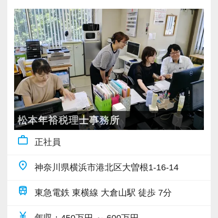
の信頼を得ることを大切にしていきたいと考え
と。
タッフ・オフィス責任者からのチェックと国税
いう姿勢で業務に取り組んでいるスタッフが多
積み重ねてこられた知識と経験を生かして、さ
ています。
未経験のオフィスワークでも前向きに取り組み
OBのダブルチェックがあります。
く活躍しています。
らなる活躍の場を求めている貴方の力を発揮で
他ではなかなか得ることができないスキルや経
続けることができる人、わからないことは一人
20～30代の意欲ある若手が多く、何かと話し声
きる職場です。
験を積み、仕事の幅を広げてください。
で悩まずにどんどん聞ける人は、ぐんぐん成長
当社ならではの「仕事のステップ」を踏みなが
が飛び交う活気ある職場です。
新たなマネージャー候補として、将来的にオフ
できるはずです。
ら実務を経験することで、半年もすればある程
ィスを任せられる方の力を求めています。
【仕事もプライベートも大事にしたい！スキル
度一人で仕事をすることができるようになりま
例えば、
アップも図りたい！そんなあなたの希望を叶え
まったくの未経験者は、一通りの仕事に慣れる
す。
「○○さんの案件どうなってる？」
税理士資格がなくてもOK！
ます！】
までが大変かもしれません。
「▲▲社の税務調査について相談があって…」
やる気とコミュニケーション能力を重視しま
他の事務所に比べ残業は少なくなっているの
松本年裕税理士事務所
でも、同じように未経験から一人前になった先
これまでも多くのインターン生が実践型インタ
「ちょっとやってみたいことが」
す。
は、スタッフ個々のスキルアップを大切にして
輩がたくさんいます。
ーン制度を使い、ステップアップを実現してき
など、相談・雑談・声かけなど会話の種類を問
税理士はサービス業です。誠実に仕事を行い、
work_outline
正社員
いるからです。
だからこそ未経験者の気持ちを理解しており、
た実績が当社にはあります！
わず誰もが気軽にコミュニケーションを楽しめ
お客様に満足していただくことを大事にしてく
当事務所の最寄駅である大倉山駅から横浜駅ま
わからないことや悩みにはきちんと手を止めて
place
実践型インターンを通して学校では絶対に学ぶ
る雰囲気があります。
神奈川県横浜市港北区大曽根1-16-14
れる方を求めています。
で電車で10分、渋谷駅まで20分です。
話を聞いてくれる先輩がいつもそばにいるので
ことができない知識と実務を徹底的に磨くこと
悩んでいるスタッフがいれば「何かあった
学校に通いながら資格取得にも挑戦できます。
train
安心してください。
東急電鉄 東横線 大倉山駅 徒歩 7分
ができます。
の？」と自ら声をかけて、一緒に問題解決に乗
スキルと経験に合わせてキャリアを重ねつつ、
さらに当事務所では司法書士・弁護士・労務士
業界特有の“かたさ”がないのも当社の魅力です！
り出します。
部下のマネジメントも少しずつお任せして自信
currency_yen
とも連携をとっていますので、幅広いスキルア
年収
：450万円 ～ 600万円