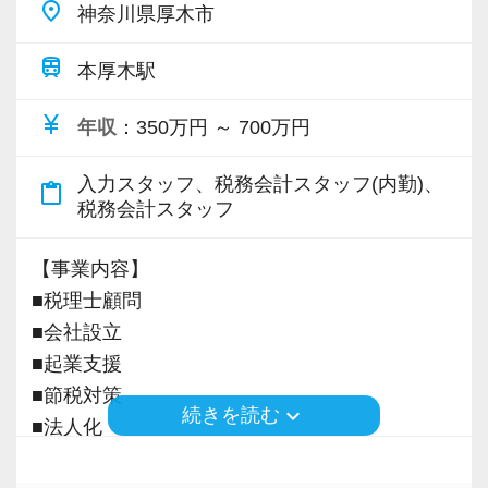
められる業務レベルや役割を明確にしていま
るというスタイルで、経験年数を積めば自動的
place
神奈川県厚木市
して頂きながら、
す。目標設定がしやすく、成長を実感しながら
にキャリアアップするという仕組みになっては
完全在宅会計スタッフとして、会計業務全般を
train
ステップアップが可能です。
いません。
本厚木駅
お任せします。
昇級は年に2回の自己申請制で何度でもチャレン
ですから、ステップアップしたい人は、遠慮な
currency_yen
年収
：350万円 ～ 700万円
ジできます。
く自分から手を挙げてください。
【具体的な業務】
「挑戦」と「成長」を後押しする社風なので失
・記帳代行
入力スタッフ、税務会計スタッフ(内勤)、
content_paste
【定期的な班替えや席替えで、より多くのこと
敗を恐れずに目標に向かってチャレンジするこ
税務会計スタッフ
・確定申告業務
を学べる体制！】
とができます。
・年末調整業務
当社ではフリーアドレスと固定席を併用しなが
【事業内容】
・申告書作成補助
ら業務を行っています。
【現役スタッフの声】
■税理士顧問
・決算業務
そのなかで定期的な席替えやチームの班替えを
■会社設立
・Excelを使用した集計、Wordでの文書作成
実施。得意分野や経験の異なる様々な人と一緒
前職は小規模な事務所で、なかなか担当を持つ
■起業支援
・資料やデータの整理
に仕事を行うことで、より柔軟かつ多彩なノウ
ことができませんでした。
■節税対策
・電話、メール対応
ハウや知識を身に付けられる体制を整えていま
keyboard_arrow_down
続きを読む
代表が高齢で新しいお客様も増えず、自分の今
■法人化
・その他付随する業務
す。
後のキャリアを考えて転職を決意し、当社に入
■確定申告
また関西・関東とそれぞれの拠点での交流もあ
社しました。