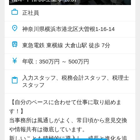
ハウや知識を身に付けられる体制を整えていま
強い税理士法人です】
の？」と自ら声をかけて、一緒に問題解決に乗
work_outline
正社員
す。
当社では、全員がお客様のことを一番に考え、
創業以来17年連続増収増益、顧問先数2500以
り出します。
また関西・関東とそれぞれの拠点での交流もあ
最新の税務・会計サービスを提供しています。
上、全国6拠点で安定的に成長中です。
place
神奈川県横浜市港北区大曽根1-16-14
り、オンライン・オフラインを問わず気軽に話
現時点で深い知識や経験をお持ちでなくても安
お客様に事務所までご来社いただく来所型サー
頑張れば頑張った分だけ評価されるため、希望
し合える社風です。
心してください！
ビスで、中小企業の経営を幅広くサポートして
すればリーダーや管理職のようなポジションへ
train
東急電鉄 東横線 大倉山駅 徒歩 7分
社員と同じように実務経験を積みながら税法や
います。
のチャレンジも可能。
【各種社会保険完備、ユニークな手当制度あ
currency_yen
会計の知識を得られるようフォロー体制はバッ
税務の知識やスキルだけではない「人に信頼さ
年収
：350万円 ～ 500万円
り】
チリです。
専門Webサイトを10サイト以上運営しており、
れるマネジメント力」を身に付けたい方は、ぜ
社会保険等の一般的な福利厚生の他に、各種手
入力スタッフ、税務会計スタッフ、税理士
新規顧問契約のお客様が毎年400件以上増加！
ひ当社の横浜オフィスで一緒に働きましょう！
content_paste
スタッフ
当も充実。
【先輩スタッフのサポートを受けながら段階を
各オフィスに国税OB税理士が在籍しているの
税務能力検定等の資格検定に合格するともらえ
踏んでステップアップできます♪】
で、税務調査にも精通しています。
【ご紹介が多い安定企業でお客様から一番に信
【自分のペースに合わせて仕事に取り組めま
る「合格手当」、社員には入社3年（5万円）・5
入社してからのステップアッププランを準備し
頼される税務のプロを目指せます】
す！】
年（10万円）を支給する「勤続手当」もありま
ています。あなたの成長にあわせてステップア
税理士という仕事は不況に強い仕事で、融資対
私達は「税務のプロフェッショナルとしてお客
当事務所は風通しがよく、常日頃から意見交換
す。
ップしていきましょう。
応、給付金のサポート、補助金のサポートなど
様に寄り添う」ことが一つの使命です。
や情報共有は徹底しています。
詳しくはこちら（リンク先：https://www.tokyo-
お手伝いできる業務は数多く存在しています。
新しいことも積極的に導入し、成長と進化を追