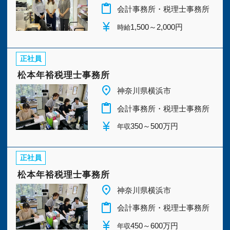
今すぐ会員登録
content_paste
会計事務所・税理士事務所
currency_yen
1,500～2,000円
時給
PC版サイトを見る
正社員
松本年裕税理士事務所
place
採用ご担当者様
神奈川県横浜市
content_paste
会計事務所・税理士事務所
currency_yen
350～500万円
年収
正社員
松本年裕税理士事務所
place
神奈川県横浜市
content_paste
会計事務所・税理士事務所
currency_yen
450～600万円
年収