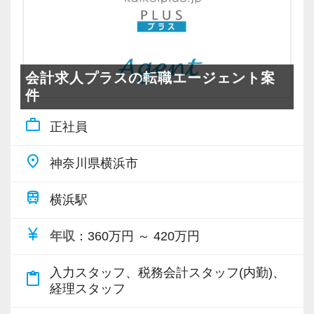
会計求人プラスの転職エージェント案
件
work_outline
正社員
place
神奈川県横浜市
train
横浜駅
currency_yen
年収
：360万円 ～ 420万円
入力スタッフ、税務会計スタッフ(内勤)、
content_paste
経理スタッフ