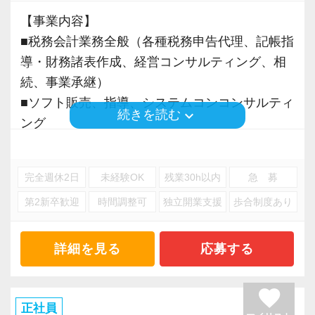
そんな姿勢をお持ちの方であれば、経験を活か
で悩まずにどんどん聞ける人は、ぐんぐん成長
「こういうことをやってみたい！」という強い
【事業内容】
しながらさらに成長できる環境です。
できるはずです。
思いがある人、大歓迎です！
■税務会計業務全般（各種税務申告代理、記帳指
一緒に学び、成長しながら、お客様のお役に立
導・財務諸表作成、経営コンサルティング、相
てる仕事をしていきませんか。
まったくの未経験者は、一通りの仕事に慣れる
続、事業承継）
までが大変かもしれません。
■ソフト販売、指導、システムコンコンサルティ
★事務所の理念★
keyboard_arrow_down
続きを読む
でも、同じように未経験から一人前になった先
ング
～事業の発展に寄与するために、公正で健全な
輩がたくさんいます。
■保険代理店業務
会計・税務を通じて、貢献できる価値を提供
だからこそ未経験者の気持ちを理解しており、
■経理事務代行・受託計算サービス
し、人生豊かで幸せになるための力となること
わからないことや悩みにはきちんと手を止めて
完全週休2日
未経験OK
残業30h以内
急 募
■各種コンサルティング
～
話を聞いてくれる先輩がいつもそばにいるので
第2新卒歓迎
時間調整可
独立開業支援
歩合制度あり
当事務所では、経営者やそこで働く社員の皆さ
安心してください。
※応募には会計求人プラスにご登録が必要で
まがより良い未来を実現できるよう、日々業務
業界特有の“かたさ”がないのも当社の魅力です！
す。
詳細を見る
応募する
に取り組んでいます。
■未経験から税理士事務所へ転職を検討している
また、職員一人ひとりが仕事にやりがいや成長
方へ
を感じながら、安心して長く働ける事務所であ
favorite
https://www.docswell.com/s/6513522481/ZN19XR-
正社員
りたいと考えています。