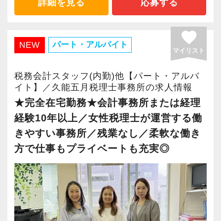
【質の高いサービスの提供と組織体制強化のた
詳細を見る
応募する
く、未経験からでも『成長』と『チャレンジ』
ポンス・プラス思考・有言実行・他責禁止・気
ます。ご紹介案件が7割を超えているのも、そう
代表が作業環境にも気を配っており、デュアル
め、新メンバーを募集します！】
できる環境があったので入社を決めました。
配り」を掲げ、一人ひとりが実行しています。
いった私たちの姿勢がお客様から評価されてい
モニターを全席設置。
神奈川県を中心に幅広い分野にわたって、質の
favorite
より多くの「ありがとう」と笑顔をいただき続
るからだと自負しています。
入力もAI-OCRを使用して、業務効率化とペーパ
高いサービス提供を行っています。
パート・アルバイト
NEW
マイリスト
入社してから思ったのは“日々勉強”だということ
けるために「情熱家であれ！」がモットーで
ーレス化を進めています。kintoneや
この質の高いサービスにより、クライアントか
です。
す。
今後もお客様に満足していただけるようにスキ
LINEWORKS、クラウドサインなどを活用して
らの高い信頼を得ています。
税務会計スタッフ(内勤)他【パート・アルバ
先日は税務調査に立ち会い、調査のポイントを
ルの向上を目指し、税務のプロとして高い信頼
いるので効率よくストレスフリーに業務をこな
当事務所と一緒にお客様の繁栄と発展のために
イト】／久能五月税理士事務所の求人情報
実践で学べて面白かったです。
【求職者へのメッセージ】
を獲得していきます。
せます。
知恵を絞り、誠実に取り組んでいただける新メ
★完全在宅勤務★会計事務所または経理
一通りの仕事を任せてもらえるようになりまし
当社の実践型インターンでは、普段の学生生活
お客様から信頼され、心の通ったサービスを提
ぜひ体験してください！
ンバーをお迎えし、より一層クライアントから
経験10年以上／女性税理士が運営する働
たが、もっと勉強して、お客様に幅広いご提案
では扱うことのない専門性が高い業務をお任せ
供する真の「税務プロフェッショナル」として
の信頼を得ることを大切にしていきたいと考え
きやすい事務所／残業なし／柔軟な働き
ができるようになりたいと思っています。
します。
の道を私たちと一緒に歩んでみませんか？
【明確なキャリアパスで成長をバックアップし
ています。
方で仕事もプライベートも充実◎
そのため、勢いだけではどうにもならない課題
ます】
他ではなかなか得ることができないスキルや経
未経験でも、接客経験がある方やお客様とのコ
や問題点もでてきますが、一つずつ確実に乗り
【現在のスタッフの6割が業界未経験者！異業種
キャリアステップは等級制（1〜6等級）で、求
験を積み、仕事の幅を広げてください。
ミュニケーションが好きな方は、自信を持って
越えていきましょう！
からの転職も大歓迎！専門用語を一から教えま
められる業務レベルや役割を明確にしていま
ください。
常に自ら学ぶ姿勢で臨んでください。着実に実
す】
す。目標設定がしやすく、成長を実感しながら
【仕事もプライベートも大事にしたい！スキル
私もお客様から「電話対応が良い」とお褒めの
績を作りながら課題や問題の分析スキルを身に
当社で活躍する未経験者は6割を占めているの
ステップアップが可能です。
アップも図りたい！そんなあなたの希望を叶え