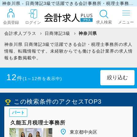
神奈川県 - 日商簿記3級で活躍できる会計事務所・税理士事務所の求人・転職情報
求人検索
会員登録
ログイン
会計求人プラス
日商簿記3級
神奈川県
神奈川県 日商簿記3級で活躍できる会計・税理士事務所の求人
ログイン
情報、転職情報です。未経験からでも働ける会計業界の求人情
報も多数掲載中。
最近見た求人
12
件
(1～12件を表示中)
マイリスト
正社員
(10)
パート・アルバイト
(2)
この検索条件のアクセスTOP3
emoji_events
パート
お問い合わせ
久能五月税理士事務所
place
東京都中央区