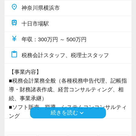
place
入社してから思ったのは“日々勉強”だということ
神奈川県横浜市
です。
train
十日市場駅
先日は税務調査に立ち会い、調査のポイントを
実践で学べて面白かったです。
currency_yen
年収
：300万円 ～ 500万円
一通りの仕事を任せてもらえるようになりまし
たが、もっと勉強して、お客様に幅広いご提案
content_paste
税務会計スタッフ、税理士スタッフ
ができるようになりたいと思っています。
【事業内容】
未経験でも、接客経験がある方やお客様とのコ
■税務会計業務全般（各種税務申告代理、記帳指
ミュニケーションが好きな方は、自信を持って
導・財務諸表作成、経営コンサルティング、相
ください。
続、事業承継）
私もお客様から「電話対応が良い」とお褒めの
■ソフト販売、指導、システムコンコンサルティ
keyboard_arrow_down
続きを読む
言葉をいただきました。
ング
接客業で培った“笑声”のスキルが思わぬところで
■保険代理店業務
役に立ったようです。
■経理事務代行・受託計算サービス