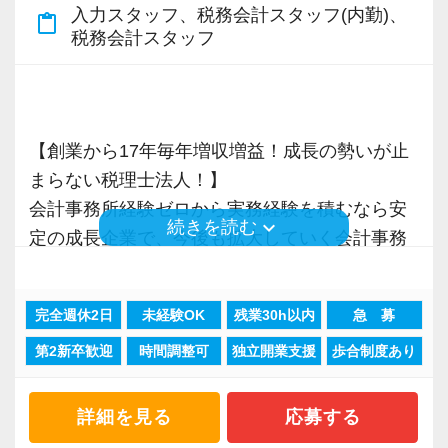
税理士という仕事は不況に強い仕事で、融資対
入力スタッフ、税務会計スタッフ(内勤)、
content_paste
応、給付金のサポート、補助金のサポートなど
税務会計スタッフ
お手伝いできる業務は数多く存在しています。
そのため、全拠点でスタッフの増員に力を入れ
ており、さらなるサービス品質の向上を目指し
ています。
【創業から17年毎年増収増益！成長の勢いが止
まらない税理士法人！】
また、職場環境の改善に積極的に取り組む企業
会計事務所経験ゼロから実務経験を積むなら安
keyboard_arrow_down
続きを読む
に対して認証される「社労士診断認証制度」を
定の成長企業で、今後も拡大していく会計事務
取得しました。
所でスタートしましょう！
「職場環境改善宣言企業」と「経営労務診断実
完全週休2日
未経験OK
残業30h以内
急 募
施企業」の認定を受け、今後も社員が働きやす
現在当社では「渋谷」「新宿」「錦糸町」
い環境づくりを積極的に推進していきます。
第2新卒歓迎
時間調整可
独立開業支援
歩合制度あり
「柏」「横浜」「大阪」の６拠点を展開してい
長く安心して働ける環境を用意してお待ちして
ます。
おりますので、当社で将来の不安なく働いてみ
2021年6月に「渋谷オフィス」を新設し、その
詳細を見る
応募する
ませんか？
後「新宿オフィス」「大阪オフィス」「錦糸町