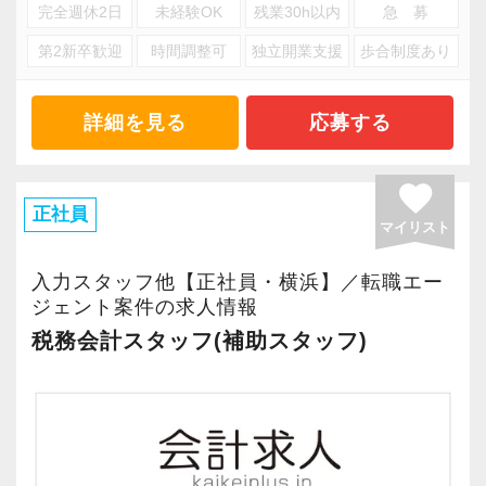
完全週休2日
未経験OK
残業30h以内
急 募
■各種コンサルティング
チャレンジしたい思いを応援してくれる勢いの
第2新卒歓迎
時間調整可
独立開業支援
歩合制度あり
ある会社で一緒に成長しましょう！
※応募には会計求人プラスにご登録が必要で
若くて勤勉な先輩が多いので、「私も頑張ろ
す。
詳細を見る
応募する
う」という気持ちに自然になれます。
「未経験だし」「入社したばかりだし」となか
favorite
なか手を挙げられなくても、上長がフォローし
正社員
マイリスト
て「やってみて！」と任せてくれますから、安
心して飛び込んできてください！
入力スタッフ他【正社員・横浜】／転職エー
ジェント案件の求人情報
税務会計スタッフ(補助スタッフ)