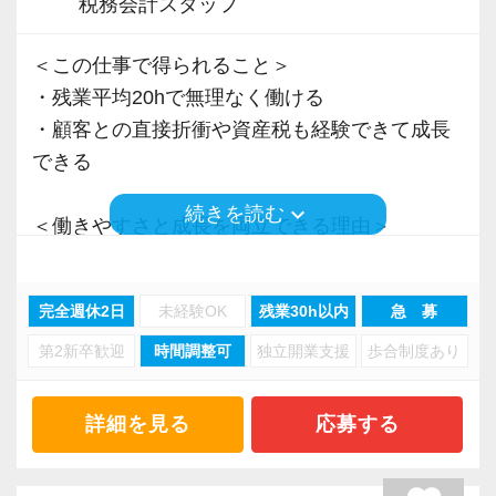
税務会計スタッフ
＜この仕事で得られること＞
・残業平均20hで無理なく働ける
・顧客との直接折衝や資産税も経験できて成長
できる
keyboard_arrow_down
続きを読む
＜働きやすさと成長を両立できる理由＞
・入力業務はアシスタントが担当
・分業体制で業務負担を軽減
完全週休2日
未経験OK
残業30h以内
急 募
・顧客対応や提案業務に集中可能
第2新卒歓迎
時間調整可
独立開業支援
歩合制度あり
・資産税や相続など専門性の高い案件あり
・顧客と直接折衝する機会が豊富
・経験値が自然と積み上がる環境
詳細を見る
応募する
＜働きやすい環境＞