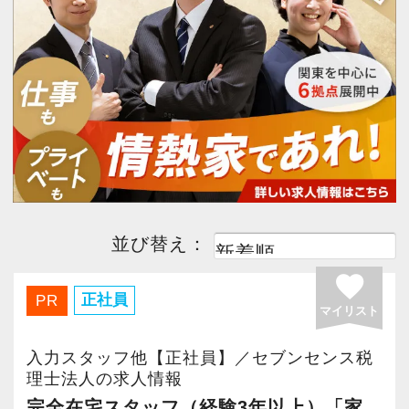
今すぐ会員登録
PC版サイトを見る
採用ご担当者様
並び替え：
favorite
正社員
PR
マイリスト
入力スタッフ他【正社員】／セブンセンス税
理士法人の求人情報
完全在宅スタッフ（経験3年以上）「家