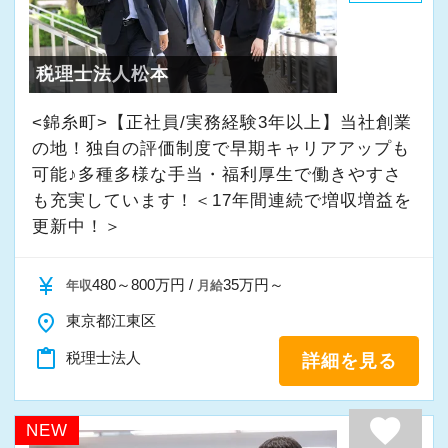
・入社時期は柔軟に対応
★入社後の仕事内容★
・半年～1年の調整も可能
業務時間内は、事務所内スタッフともやりとり
税理士法人松本
して頂きながら、
まずはカジュアル面談からでも歓迎です
完全在宅会計スタッフとして、会計業務全般を
<錦糸町>【正社員/実務経験3年以上】当社創業
「応募する」からお気軽にご連絡ください。
お任せします。
の地！独自の評価制度で早期キャリアアップも
可能♪多種多様な手当・福利厚生で働きやすさ
も充実しています！＜17年間連続で増収増益を
【具体的な業務】
更新中！＞
・記帳代行
・確定申告業務
currency_yen
480～800万円 /
35万円～
年収
月給
・年末調整業務
place
・申告書作成補助
東京都江東区
・決算業務
content_paste
税理士法人
詳細を見る
・Excelを使用した集計、Wordでの文書作成
・資料やデータの整理
favorite
NEW
・電話、メール対応