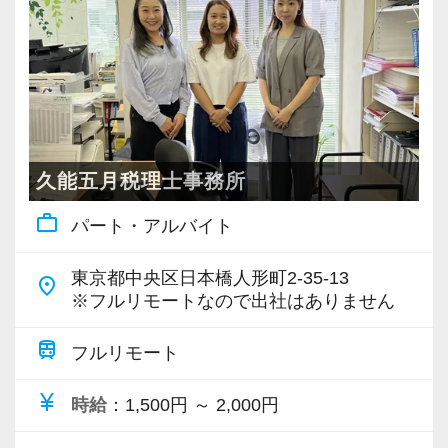
・個人～大企業まで幅広く経験可能
・税務顧問＋資産税に関与
・相続／事業承継／M&Aにも対応
＜成長中の税理士法人＞
・全国14拠点で事業展開
久能五月税理士事務所
・従業員240名以上に拡大
work_outline
パート・アルバイト
・会計・税務・財務・労務まで対応
・専門家が在籍しワンストップ支援
東京都中央区日本橋人形町2-35-13
place
※フルリモートなので出社はありません
＜学びを後押し＞
・書籍購入費／研修費は全額会社負担
train
フルリモート
・隔月で税法・実務の学習会あり
currency_yen
時給
：1,500円 ～ 2,000円
・資格取得を目指す社員が多数