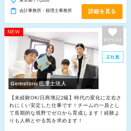
place
「新しいことにも前向きに挑戦してみる」
content_paste
会計事務所・税理士事務所
詳細を見る
そんな姿勢をお持ちの方であれば、経験を活か
favorite
しながらさらに成長できる環境です。
NEW
一緒に学び、成長しながら、お客様のお役に立
マイリスト
てる仕事をしていきませんか。
正社員
★事務所の理念★
～事業の発展に寄与するために、公正で健全な
会計・税務を通じて、貢献できる価値を提供
Gemstone税理士法人
し、人生豊かで幸せになるための力となること
【未経験OK/日商簿記2級】時代の変化に左右さ
～
れにくい安定した仕事です！チームの一員とし
当事務所では、経営者やそこで働く社員の皆さ
て⻑期的な視野でゼロから育成します！経験よ
まがより良い未来を実現できるよう、日々業務
りも人柄とやる気を求めます！
に取り組んでいます。