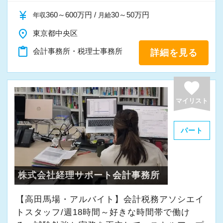
currency_yen
360～600万円 /
30～50万円
年収
月給
place
東京都中央区
content_paste
会計事務所・税理士事務所
詳細を見る
favorite
マイリスト
パート
株式会社経理サポート会計事務所
【高田馬場・アルバイト】会計税務アソシエイ
トスタッフ/週18時間～好きな時間帯で働け