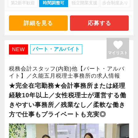
・キャリアアップ志向のある方
第2新卒歓迎
時間調整可
独立開業支援
歩合制度あり
・資産税や相続など専門性の高い案件あり
・主体的に業務を進められる方
・顧客と直接折衝する機会が豊富
・顧客対応や提案業務に挑戦したい方
・経験値が自然と積み上がる環境
詳細を見る
応募する
・資産税など専門性を高めたい方
・将来的にマネジメントに関わりたい方
＜働きやすい環境＞
favorite
・有給取得率90％以上
パート・アルバイト
NEW
マイリスト
＜まずはカジュアル面談へ＞
・年間休日125日以上
・事前に気軽な面談を実施
・繁忙期も月30～40h程度
税務会計スタッフ(内勤)他【パート・アルバ
・仕事内容やキャリアを相談可
・男性の育休取得率100％
イト】／久能五月税理士事務所の求人情報
・ざっくばらんに質問OK
・テレワーク導入済み
★完全在宅勤務★会計事務所または経理
・納得後に選考へ進めます
・全席デュアルモニタ完備
経験10年以上／女性税理士が運営する働
・入社時期は柔軟に対応
きやすい事務所／残業なし／柔軟な働き
・半年～1年の調整も可能
＜幅広い経験・成長環境＞
方で仕事もプライベートも充実◎
・クライアント2500社以上
まずはカジュアル面談からでも歓迎です
・9割が紹介の安定基盤
「応募する」からお気軽にご連絡ください。
・一般企業～医療・学校法人まで対応