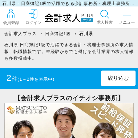
石川県 - 日商簿記1級で活躍できる会計事務所・税理士事務所の求人・転職情報
求人検索
会員登録
ログイン
会計求人プラス
日商簿記1級
石川県
石川県 日商簿記1級で活躍できる会計・税理士事務所の求人情
ログイン
報、転職情報です。未経験からでも働ける会計業界の求人情報
も多数掲載中。
最近見た求人
2
件
(1～2件を表示中)
マイリスト
正社員
(1)
パート・アルバイト
(1)
【会計求人プラスのイチオシ事務所】
お問い合わせ