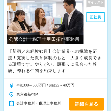
マイリスト
・その他付随する業務
正社員
これまでの会計事務所や経理経験を活かしてご
活躍いただけます。
公認会計士税理士甲田拓也事務所
また、経験やスキルに応じて徐々に担当する業
務の幅を広げていただきます。
【新宿／未経験歓迎】会計業界への挑戦を応
将来的には申告書レビューなど、専門性を高め
援！充実した教育体制のもと、大きく成長でき
られる業務にも携わることが可能です。
る環境です。やりがい、頑張りに見合った報
どこでも通用する実務スキルを身につけなが
酬、誇れる仲間を約束します！
ら、着実にスキルアップできる環境です。
currency_yen
308～560万円 /
22～40万円
年収
月給
★当事務所ではこんな方をお待ちしています！
place
東京都新宿区
★
content_paste
会計事務所・税理士事務所
詳細を見る
当事務所では、職員同士が協力しながら気持ち