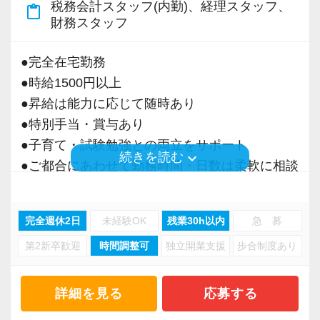
税務会計スタッフ(内勤)、経理スタッフ、
content_paste
＜募集の背景＞
財務スタッフ
・事業拡大に伴う増員募集
・組織力強化に向けた採用
●完全在宅勤務
・将来の中核人材を募集
●時給1500円以上
●昇給は能力に応じて随時あり
＜先輩スタッフの声＞
●特別手当・賞与あり
Q. 当事務所を選んだ理由は？
●子育て・試験勉強との両立をサポート
A. 幅広い業務を経験できる点に魅力を感じ、入
keyboard_arrow_down
続きを読む
●ご都合にあわせて勤務時間・日数は柔軟に相談
所を決めました。
可能
●正社員登用あり
Q. 実際に働いてみてどうですか？
完全週休2日
未経験OK
残業30h以内
急 募
A. さまざまな業務を任せてもらえるので、以前
第2新卒歓迎
時間調整可
独立開業支援
歩合制度あり
当事務所は、創業期や成長期の企業を中心に支
より成長スピードが上がったと感じています。
援を行っている事務所です。
現代では電子化が進んでいることから人も会社
詳細を見る
応募する
Q. 職場の雰囲気は？
も生産性が求められており、当事務所でもDXを