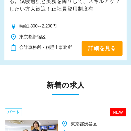
る。試験勉強と実務を両立して、スキルアップ
したい方大歓迎！正社員登用制度有
currency_yen
1,800～2,200円
時給
place
東京都新宿区
content_paste
会計事務所・税理士事務所
詳細を見る
新着の求人
パート
NEW
place
千葉県柏市