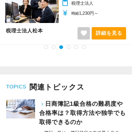
content_paste
税理士法人
currency_yen
1,140円～
時給
税理士法人松本
favorite
詳細を見る
関連トピックス
TOPICS
日商簿記1級合格の難易度や
合格率は？取得方法や独学でも
取得できるのか