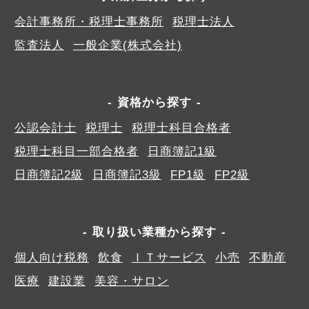
会計事務所・税理士事務所
税理士法人
監査法人
一般企業(株式会社)
資格から探す
公認会計士
税理士
税理士科目合格者
税理士科目一部合格者
日商簿記1級
日商簿記2級
日商簿記3級
FP1級
FP2級
取り扱い業種から探す
個人向け税務
飲食
ＩＴサービス
小売
不動産
医療
建設業
美容・サロン