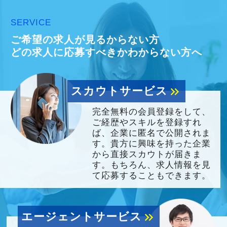
SERVICE
ご希望の求人が見るからない方
どの求人に応募すべきかわからない方へ
スカウトサービス
keyboard_double_arrow_right
完全無料の会員登録をして、
ご経歴やスキルを登録すれ
ば、企業に匿名で公開されま
す。貴方に興味を持った企業
から直接スカウトが届きま
す。もちろん、求人情報を見
て応募することもできます。
エージェントサービス
keyboard_double_arrow_right