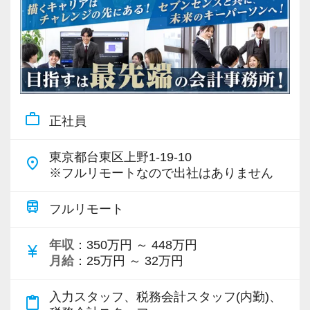
work_outline
正社員
東京都台東区上野1-19-10
place
※フルリモートなので出社はありません
train
フルリモート
年収
：350万円 ～ 448万円
currency_yen
月給
：25万円 ～ 32万円
入力スタッフ、税務会計スタッフ(内勤)、
content_paste