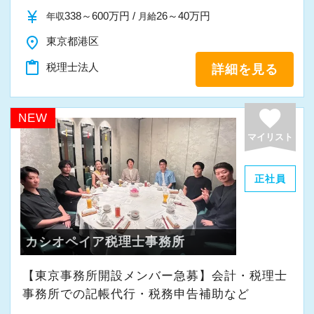
また、職員一人ひとりが仕事にやりがいや成長
currency_yen
338～600万円 /
26～40万円
年収
月給
を感じながら、安心して長く働ける事務所であ
place
東京都港区
りたいと考えています。
content_paste
税理士法人
詳細を見る
私たちと一緒に成長しながら働いてみません
か。
favorite
NEW
ご応募をお待ちしております！
マイリスト
正社員
カシオペイア税理士事務所
【東京事務所開設メンバー急募】会計・税理士
事務所での記帳代行・税務申告補助など