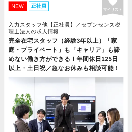
favorite
・有給取得率90％以上
正社員
NEW
マイリスト
・年間休日125日以上
・繁忙期も月30～40h程度
入力スタッフ他【正社員】／セブンセンス税
・男性の育休取得率100％
理士法人の求人情報
・テレワーク導入済み
完全在宅スタッフ（経験3年以上）「家
・全席デュアルモニタ完備
庭・プライベート」も「キャリア」も諦
めない働き方ができる！年間休日125日
＜幅広い経験・成長環境＞
以上・土日祝／急なお休みも相談可能！
・クライアント2500社以上
・9割が紹介の安定基盤
・一般企業～医療・学校法人まで対応
・個人～大企業まで幅広く経験可能
・税務顧問＋資産税に関与
・相続／事業承継／M&Aにも対応