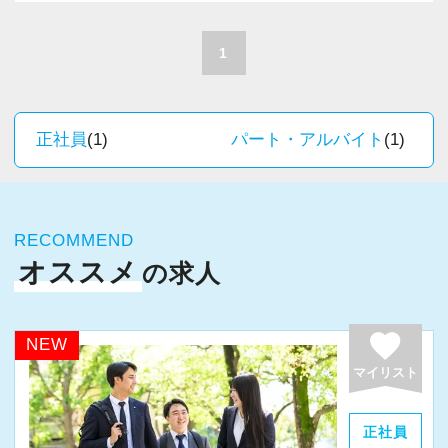
A. 上司や先輩に相談しやすく、風通しの良い職
積極的に推進しています。
場だと感じています。
職員一人ひとりの力がそのまま事業運営に直結
1
するところで、個人事務所ならではの面白さと
＜求める人材＞
実感が当事務所にはあります。
・税務経験を活かして成長したい方
新しいチャレンジが沢山ありますので、飽きる
正社員
(1)
パート・アルバイト
(1)
・キャリアアップ志向のある方
ことなく経験を積み重ねることができます。
・主体的に業務を進められる方
・顧客対応や提案業務に挑戦したい方
★職場の雰囲気★
・資産税など専門性を高めたい方
RECOMMEND
個人事務所ならではの自由な雰囲気で、気負い
・将来的にマネジメントに関わりたい方
オススメ
の求人
なく業務に向かっています。
職員同士の距離も近く、先輩へ相談しながら業
＜まずはカジュアル面談へ＞
務を覚えていくことができます。
favorite
NEW
・事前に気軽な面談を実施
パソコン作業になりますので、目や脳が疲れた
マイリスト
・仕事内容やキャリアを相談可
ら、お茶やお菓子で糖分補給もしながら、作業
・ざっくばらんに質問OK
を進めています。
正社員
・納得後に選考へ進めます