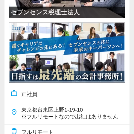
＜成長中の税理士法人＞
・全国14拠点で事業展開
セブンセンス税理士法人
・従業員240名以上に拡大
・会計・税務・財務・労務まで対応
・専門家が在籍しワンストップ支援
＜学びを後押し＞
・書籍購入費／研修費は全額会社負担
・隔月で税法・実務の学習会あり
・資格取得を目指す社員が多数
work_outline
正社員
＜募集の背景＞
・事業拡大に伴う増員募集
東京都台東区上野1-19-10
place
・組織力強化に向けた採用
※フルリモートなので出社はありません
・将来の中核人材を募集
train
フルリモート