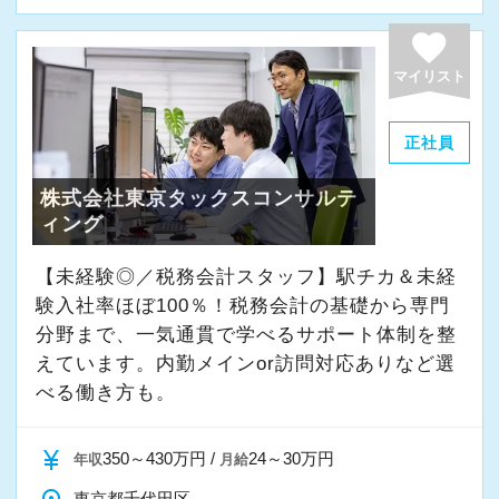
よく働ける環境づくりを大切にしています。
経験やスキルももちろん重要ですが、それ以上
favorite
に周囲への思いやりや感謝の気持ちを持ち、誠
マイリスト
実に仕事へ向き合える方と一緒に働きたいと考
えています。
正社員
株式会社東京タックスコンサルテ
・素直な姿勢で新しいことを学べる方
ィング
・周囲と協力しながら業務を進められる方
・お客様や仲間に対して誠実に対応できる方
【未経験◎／税務会計スタッフ】駅チカ＆未経
・成長意欲を持ち、前向きにチャレンジできる
験入社率ほぼ100％！税務会計の基礎から専門
方
分野まで、一気通貫で学べるサポート体制を整
えています。内勤メインor訪問対応ありなど選
べる働き方も。
また、当事務所ではDX化や業務改善などにも積
極的に取り組んでいます。
currency_yen
350～430万円 /
24～30万円
年収
月給
「まずはやってみる」
東京都千代田区