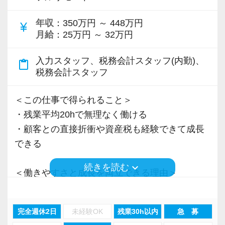
＜先輩スタッフの声＞
年収
：350万円 ～ 448万円
Q. 当事務所を選んだ理由は？
currency_yen
月給
：25万円 ～ 32万円
A. 幅広い業務を経験できる点に魅力を感じ、入
所を決めました。
入力スタッフ、税務会計スタッフ(内勤)、
content_paste
税務会計スタッフ
Q. 実際に働いてみてどうですか？
A. さまざまな業務を任せてもらえるので、以前
＜この仕事で得られること＞
より成長スピードが上がったと感じています。
・残業平均20hで無理なく働ける
・顧客との直接折衝や資産税も経験できて成長
Q. 職場の雰囲気は？
できる
A. 上司や先輩に相談しやすく、風通しの良い職
keyboard_arrow_down
続きを読む
場だと感じています。
＜働きやすさと成長を両立できる理由＞
・入力業務はアシスタントが担当
＜求める人材＞
・分業体制で業務負担を軽減
完全週休2日
未経験OK
残業30h以内
急 募
・税務経験を活かして成長したい方
・顧客対応や提案業務に集中可能