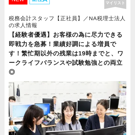
す。
マイリスト
■EMP３つの特徴
税務会計スタッフ【正社員】／NA税理士法人
お人柄重視で採用を行っておりますので、穏や
・手続き代行だけじゃない
の求人情報
かで誠実なメンバーが揃い、風通しの良い環境
豊富な経営支援スキルが身につく
【経験者優遇】お客様の為に尽力できる
です。
コーチング、マニュアル化、就労継続支援施設
即戦力を急募！業績好調による増員で
・今お持ちの能力をもう一段階スキルアップし
等の業界特化型ノウハウなど。
す！繁忙期以外の残業は19時までと、ワ
たい
現場で培ってきた知見を間近で吸収でき、経営
ークライフバランスや試験勉強との両立
・障碍者支援を通じて社会に貢献したい
支援のプロフェッショナルへの道を切り拓けま
◎
・仕事とプライベートを両立し長く勤めたい
す。
上記に当てはまる方、ぜひ当法人をご検討くだ
さい！
・豊富なライセンスを活かし企業にワンストッ
プで貢献できる
■東京支店の特徴
EMPは、税理士・行政書士・社労士・中小企業
【特徴１/売上１億円以下の一人経営者に特化】
診断士を擁する士業グループです。
売上1億円以下の一人経営者に提供している『ラ
経営のあらゆる課題を解消し、クライアントの
イト顧問サービス』が評価され、依頼が急増し