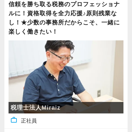
スタッフが「今」も「将来」も安心して人生設
の構築に本気で取り組んでいます。
信頼を勝ち取る税務のプロフェッショナ
験前やプライベートの旅行など、お互いに休み
計を描ける環境を整えています。
当事務所が誇る「4つの魅力」をご紹介します。
ルに！資格取得を全力応援♪原則残業な
をフォローし合う文化が根付いています。
し！★少数の事務所だからこそ、一緒に
駒込駅から徒歩2分という抜群の立地にある、快
―――【1】 家庭や勉強との両立を応援！「柔
楽しく働きたい！
―――【3】 豊富な法人案件で、どこでも通用
適で綺麗なオフィスです。
軟なシフト・お休み相談」
する実務能力が身につく
安定した環境で、私たちと一緒に新しい一歩を
パート・アルバイトの方にとって、最も大切な
当事務所の顧問先は、IT、飲食、小売、不動
踏み出しませんか？あなたからのご応募を、所
のは「無理なく続けられること」だと考えてい
産、建設、製造業など、非常にバラエティ豊か
員一同、心より楽しみにしています！
ます。
です。
そのため、週3日〜、1日5時間〜といった柔軟な
様々な業種や規模の法人のお客様と接すること
シフト調整が可能です。
で、特定の分野に偏らない「どこでも通用する
もちろん、「扶養内勤務」のご相談も大歓迎。
税務会計のスタンダードかつ確かな実務能力」
お子様の学校行事や急な体調不良によるスケジ
がしっかりと身につきます。
ュール変更、税理士試験前のまとまった休暇取
税理士法人Miraiz
「仕訳入力だけでなく、早く法人の決算書や申
得などにも柔軟に対応しています。
告書を作れるようになりたい」「ゆくゆくは経
work_outline
正社員
有給休暇の取得率も80％以上を誇り、お互いに
営のアドバイスができるようになりたい」とい
休みをフォローし合う温かい文化が根付いてい