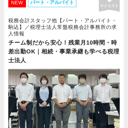
業績好調による組織拡大と、メンバーの業務引
取り組みを進めていきたいと考えています。
パート・アルバイト
NEW
「資格取得のために専門学校の講義がある日
マイリスト
き継ぎのため、新しくお迎えするスタッフが不
は、早めに出社して18時に退社して学校へ向か
目立つ必要はありませんが、
安なく、心から安心して長く活躍できるよう、
超高齢化の税理士業界で、次世代を担うのが
税務会計スタッフ他【パート・アルバイト・
う」
仕事に対して当事者意識を持ち、責任を引き受
職場環境の改善と仕組みづくりに本気で取り組
我々だと思っています。
駒込】／税理士法人常盤税務会計事務所の求
など、それぞれのライフスタイルや勉強スケジ
けられる方を歓迎します。
人情報
んでいます。
ぜひ、あなたの力を貸してください。
ュールに合わせた柔軟な働き方が可能です。
チーム制だから安心！残業月10時間・時
当事務所が誇る「4つの魅力」をご紹介します。
ご応募をお待ちしております。
また、有給休暇の取得率も80％以上を誇り、お
■ 最後に
差出勤OK｜相続・事業承継も学べる税理
互いに休みをフォローし合う文化が根付いてい
組織の成長に伴い、
―――【1】 1人で抱え込ませない「チーム制」
士法人
ます。
私たちが担う役割も年々広がっています。
の安心感
顧問法人数が増えているからといって、スタッ
―――【3】 豊富な法人案件で、どこでも通用
だからこそ私たちは、
フ一人に業務や責任を押し付けることは絶対に
する実務能力が未経験から身につく
単に業務をこなす存在ではなく、
しません。
当事務所の顧問先は、IT、飲食、小売、不動
お客様の課題に向き合い、価値を提供できる仲
誰もが安心して業務に取り組めるよう「チーム
産、建設、製造業など、非常にバラエティ豊か
間を求めています。
制」によるサポート体制を構築しています。
です。
週1回のチームミーティングでは、業務の進捗を
様々な業種や規模の法人のお客様のサポートを
これまでのご経験を活かしながら、さらに専門
共有するだけでなく、「今困っていること」を