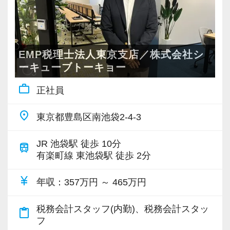
経営のあらゆる課題を解消し、クライアントの
とができます。
事業拡大とビジョン実現を後押しできる体制が
■新宿ミライナタワー事務所のほか、日本全国に
整っています。
事務所を展開していますので現地登用はもちろ
EMP税理士法人東京支店／株式会社シ
ん、Iターン、Uターンご希望の方も歓迎です。
・全国４拠点の税理士法人クループ
ーキューブトーキョー
またご家族の転勤や介護によって勤務地の移動
大阪本社、東京、名古屋、広島（2025年9月予
work_outline
申請ができます。
正社員
定）
■法人主催の定期研修会で最新の税務会計情報に
全国４拠点になります。
place
東京都豊島区南池袋2-4-3
キャッチアップできるなど、スキルアップの支
柔軟な育成・評価で組織と共に成長できる
援環境もしっかりとしています。
EMPグループの急拡大を支えているのは、スタ
JR 池袋駅 徒歩 10分
train
■配属された部署で1年働いた後にFA制度が使え
ッフ一人ひとりの努力と成長。
有楽町線 東池袋駅 徒歩 2分
ます。自己申請型で希望の部署に移動ができま
社員間の連携を重視した活気のある職場で、ス
すので経験の幅を広げながらキャリアップを目
currency_yen
年収
：357万円 ～ 465万円
キルと人柄を磨き、組織と共に大きく飛躍でき
指せます。
ます。
■全国のスタッフの勤務時間を本部で一元管理を
税務会計スタッフ(内勤)、税務会計スタッ
content_paste
フ
し、過度に業務時間が増えている方、残業が連
■日本最大手の障碍者支援を通じて社会に貢献す