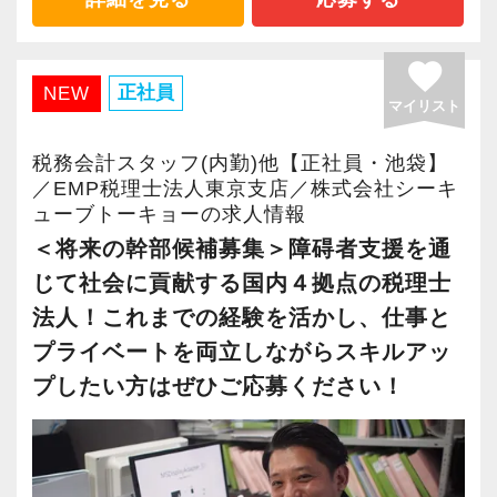
税務など、幅広い分野での税務・会計業務を経
験出来るとともに、あなたに最適な専門業務が
favorite
見つかります！
正社員
NEW
マイリスト
今回全国に拠点を展開している辻・本郷税理士
税務会計スタッフ(内勤)他【正社員・池袋】
法人で、【税務・会計業務スタッフ】を募集し
／EMP税理士法人東京支店／株式会社シーキ
ューブトーキョーの求人情報
ます！
＜将来の幹部候補募集＞障碍者支援を通
配属先は希望の仕事内容やお住いの場所によっ
じて社会に貢献する国内４拠点の税理士
て決定いたします。
北は北海道から南は沖縄まで全国に拠点があり
法人！これまでの経験を活かし、仕事と
ますので現地登用はもちろん、Iターン・Uター
プライベートを両立しながらスキルアッ
ン希望の方も歓迎です。
プしたい方はぜひご応募ください！
さらに、人事制度にはFA制度が設けられている
ので自分が携わりたい分野への異動やご家族の
転勤・介護などの理由による勤務地の異動が申