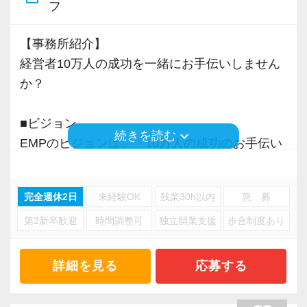
フ
そして案件によっては、チームを組んで業務を
進めることもありますので、他のエキスパート
【事務所紹介】
による協力と刺激を受けながら自身の専門スキ
経営者10万人の成功を一緒にお手伝いしません
ルを磨けます。
か？
会計事務所に限らずこれまでのご経験や取得さ
れた資格など、大いに活かしながら活躍するこ
■ビジョン
keyboard_arrow_down
続きを読む
とが出来ます。
EMPのビジョンは、「10万人の成功のお手伝い
をすること」です。
◆お客様を税務・会計の面からサポートしたい
経営者のパートナーとして伴走し、共に悩み、
方
完全週休2日
未経験OK
残業30h以内
急 募
実践を支える。
◆会計とITの知識を使って活躍したい方
第2新卒歓迎
時間調整可
独立開業支援
歩合制度あり
企業ごとに異なるそれぞれの”成功”の先まで見据
◆様々な専門分野の業務にチャレンジしたい方
え、＋αの価値を提供する。
◆成長したい、スキルアップしたい、手に職を
そうすることで、私たちに関わる人すべての成
詳細を見る
応募する
つけたい方
功を後押ししたい。
この想いを胸に、ビジョンの実現に向けて邁進