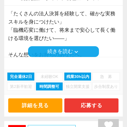
ライフバランスを最優先できる仕組み
税理士資格を目指す方も多く、
柔軟にサポートしていきます。
税理士業界は「残業が多くて当たり前」と思わ
実務と勉強を両立しながら成長できる環境で
「たくさんの法人決算を経験して、確かな実務
れがちですが、当事務所の月平均残業時間は
す。
スキルを身につけたい」
具体的には、
【10時間程度】と、業界内でもトップクラスに
「臨機応変に働けて、将来まで安心して長く働
・毎月１回の上司との面談により現状の課題や
少なめです。
■ 求める人物像
ける環境を選びたい――」
今後のやりたいことを共有しています。
業務の効率化とチームでの相互フォローが徹底
・誠実にお客様と向き合える方
・マニュアルが豊富なため、マニュアルを基に
されているため、繁忙期を除けば、定時でサッ
keyboard_arrow_down
続きを読む
・チームで協力しながら成果を出せる方
そんな想いをお持ちのあなたへ。
効率的に進められます。
と退社するスタッフがほとんどです。
・組織の成長とともに、自身も成長し続けたい
当事務所で、理想のスキルアップと働きやすさ
・コーチング研修により、コーチングを日々の
方
を同時に叶えませんか？
業務に活用しています。
さらに、メンバーから「本当に助かる！」と大
完全週休2日
未経験OK
残業30h以内
急 募
・その他、必要に応じて研修をご用意していま
好評なのが【時差出勤制度】です。
加えて私たちは、
第2新卒歓迎
時間調整可
独立開業支援
歩合制度あり
税理士法人常盤税務会計事務所は、20代〜40代
す。
出社・退社時間を1時間の範囲内（30分単位）で
自ら考え、主体的に動ける方を求めています。
を中心とした、落ち着きのある相談しやすい税
前後にスライドさせることができます。
理士法人です。
従業員がしたいことを実現し、お客様のお役に
詳細を見る
応募する
「平日の朝に通院を済ませてから少し遅めに出
与えられた業務をこなすだけでなく、
おかげさまで、紹介や新規契約により【顧問法
立てるサービス提供を行える。
社する」
「どうすればもっと良くなるか」を考え、行動
人数を右肩上がりに増加】させ続けています。
そんな好循環を生み出すためにも今後も色々な
favorite
「朝は子供を保育園に送ってから出社する」
に移せること。