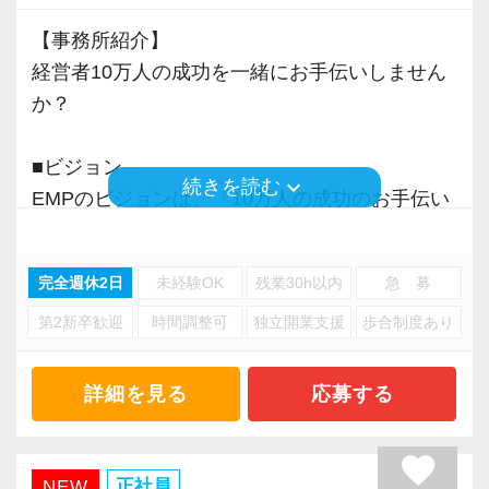
日に続いている方がいた際に部門の責任者に抑
る税理士法人
【事務所紹介】
制の指令が飛ぶようになっています。そのため
2023年8月に障碍者支援事業所シーキューブト
経営者10万人の成功を一緒にお手伝いしません
全拠点で残業の抑制が成功しています。
ーキョー（豊島区池袋）を開所しました。
か？
■通常の始業時間に対し、前後1時間または2時
現在では20名以上（年内40名を予定）の障碍者
間を始業時間にできる制度を導入していますの
の方に協力いただいています。
■ビジョン
で、ライフスタイルにあわせて最適な時間帯で
keyboard_arrow_down
シーキューブトーキョーでは記帳代行業務を実
続きを読む
EMPのビジョンは、「10万人の成功のお手伝い
勤務できます。その他、時短勤務、リモートワ
施しており、EMP税理士法人では試算表のチェ
をすること」です。
ークも相談可能です。
ックや税務書類の作成、お客様対応などをして
経営者のパートナーとして伴走し、共に悩み、
います。
完全週休2日
未経験OK
残業30h以内
急 募
実践を支える。
※応募には会計求人プラスにご登録が必要で
第2新卒歓迎
時間調整可
独立開業支援
歩合制度あり
企業ごとに異なるそれぞれの”成功”の先まで見据
す。
2024年7月に旧齊木税理士事務所より、EMP税
え、＋αの価値を提供する。
理士法人東京支店へ組織変更しました。
そうすることで、私たちに関わる人すべての成
詳細を見る
応募する
東京支店では、税理士業務の強化を図るため
功を後押ししたい。
に、『10万人の成功のお手伝いをすること』
この想いを胸に、ビジョンの実現に向けて邁進
favorite
に、一緒に取り組んでくれる方を募集していま
しています。
正社員
NEW