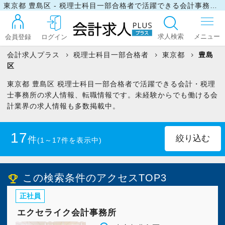
東京都 豊島区 - 税理士科目一部合格者で活躍できる会計事務所・税理士事務所の求人・転職情報
求人検索
会員登録
ログイン
会計求人プラス
税理士科目一部合格者
東京都
豊島
区
ログイン
東京都 豊島区 税理士科目一部合格者で活躍できる会計・税理
士事務所の求人情報、転職情報です。未経験からでも働ける会
計業界の求人情報も多数掲載中。
最近見た求人
17
件
(1～17件を表示中)
マイリスト
正社員
(16)
パート・アルバイト
(1)
この検索条件のアクセスTOP3
emoji_events
お問い合わせ
正社員
エクセライク会計事務所