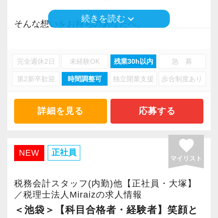
されているため、繁忙期を除けば、定時で退社
お客様に対して、そして一緒に働く仲間に対し
keyboard_arrow_down
するスタッフがほとんどです。
続きを読む
て、真面目で前向きに、誠実に向き合える「人
そんな想いをお持ちのあなたへ。
柄」や「ヤル気」です。
当事務所で、理想のワークライフバランスを叶
さらに、メンバーから「本当に助かる！」と大
えながら、アシスタントとして活躍しません
好評なのが【時差出勤制度】です。
完全週休2日
未経験OK
残業30h以内
急 募
「実務経験がなくて、本当にやっていけるか不
か？
出社・退社時間を1時間の範囲内（30分単位）で
第2新卒歓迎
時間調整可
独立開業支援
歩合制度あり
安…」という方も全く問題ありません。
前後にスライドさせることができます。
当事務所には、次世代のプロをじっくり育てる
税理士法人常盤税務会計事務所は、20代〜40代
「今日は専門学校の講義があるから、早めに出
文化と、それを支えるチーム体制、そして正当
を中心とした、落ち着いていて相談がしやすい
詳細を見る
応募する
社して18時に退社して学校へ向かう」
に頑張りを評価する制度（評価制度導入済み）
税理士法人です。
「朝は子供を保育園に送ってから、少し遅めの
が整っています。
私たちは、紹介や新規のご契約により【顧問法
favorite
時間に出社する」
加えて、長く安心して働いていただけるよう、
人数が右肩上がりに増加】を続けています。
正社員
NEW
「平日の朝に通院を済ませてから出社する」
マイリスト
福利厚生の充実にも力を入れています。
業績好調による組織拡大にともない、新しくお
など、それぞれのライフスタイルや資格試験の
退職金制度（勤続3年以上）に加え、個人の資産
迎えするアシスタント（パート・アルバイト）
税務会計スタッフ(内勤)他【正社員・大塚】
勉強スケジュールに合わせた柔軟な働き方が可
形成を国が後押しする【企業型確定拠出年金
のメンバーが不安なく、心から安心して長く活
／税理士法人Miraizの求人情報
能です。
（企業型DC）】もいち早く導入しました。
躍できるよう、職場環境の改善とサポート体制
＜池袋＞【科目合格者・経験者】笑顔と
また、有給休暇の取得率も80％以上を誇り、試