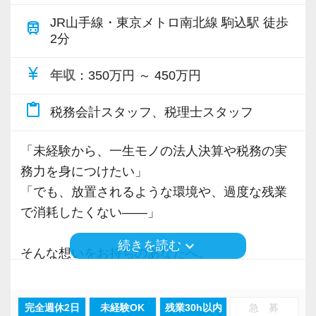
ています。
メイドの教育で、一連の作業に慣れていくまで
落ち着いた組織の中で、専門性を高めていきた
JR山手線・東京メトロ南北線 駒込駅 徒歩
train
柔軟にサポートしていきます。
い方に適した環境です。
2分
具体的には、
・お客様への負担を減らす、丸投げオッケーの
currency_yen
具体的には、
年収
：350万円 ～ 450万円
■ 事業承継を続けているからこそ、ポストが生
記帳代行業務
・毎月１回の上司との面談により現状の課題や
まれる
・適正な申告をするための、申告書作成業務
content_paste
税務会計スタッフ、税理士スタッフ
今後のやりたいことを共有しています。
私たちは今後も事業承継を積極的に進めていき
・年１回の決算シュミレーションサービス業務
・マニュアルが豊富なため、マニュアルを基に
ます。
を行っています。
「未経験から、一生モノの法人決算や税務の実
効率的に進められます。
それに伴い、チーム数や拠点の拡大も続いてい
務力を身につけたい」
・コーチング研修により、コーチングを日々の
ます。
東京支店代表の齊木が４０才ということもあ
「でも、放置されるような環境や、過度な残業
業務に活用しています。
り、お客様も２０代から４０代の方が多いで
で消耗したくない――」
・その他、必要に応じて研修をご用意していま
ポストは“空く”のを待つのではなく、
す。
す。
組織の成長とともに“生まれていく”環境です。
keyboard_arrow_down
続きを読む
今後も、一人経営者は増加する市場のため、じ
そんな想いをお持ちのあなたへ。
っくりと経験と知識を積み、将来的には幹部と
当事務所で、正社員として理想のスキルアップ
従業員がしたいことを実現し、お客様のお役に
やる気と適性があれば、
して活躍してください。
と働きやすさを同時に叶えませんか？
立てるサービス提供を行える。
完全週休2日
未経験OK
残業30h以内
急 募