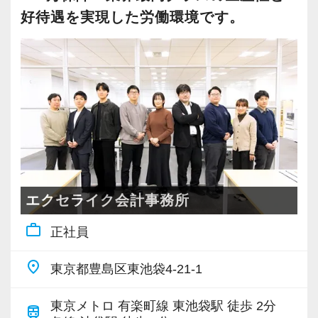
のため、やること自体はどの事務所でも大きな
好待遇を実現した労働環境です。
―――【4】 将来のキャリアアップも応援！
違いはありません。
「正社員登用制度」あり
そうした中で差別化できるポイントは”どれだけ
私たちが採用において何よりも大切にしている
お客様に寄り添えるか”にあると私たちは考えま
のは、現在のスキルや過去の経験年数ではあり
す。
ません。
お客様に対して、そして一緒に働く仲間に対し
そのため、当法人では「年1回の決算や確定申告
て、真面目で前向きに、誠実に向き合える「人
のときだけ連絡する」といった関係は望みませ
柄」や「ヤル気」です。
ん。
可能な限り経営状況を毎月共有いただき、リア
エクセライク会計事務所
今はパートとして短時間で働き、将来的にお子
ルタイムのサポートができる体制を取っていま
様の手が離れたタイミングや、試験が落ち着い
work_outline
正社員
す。
たタイミングで「正社員としてステップアップ
place
したい」というご希望があれば、正社員登用制
東京都豊島区東池袋4-21-1
当事務所の代表は顧問先へ月1回は必ず訪問する
度を通じて積極的にキャリアアップを応援しま
ようにし、税務はもちろん他愛ない雑談も含め
東京メトロ 有楽町線 東池袋駅 徒歩 2分
す。
train
てお客様との信頼関係を大切にすることを心掛