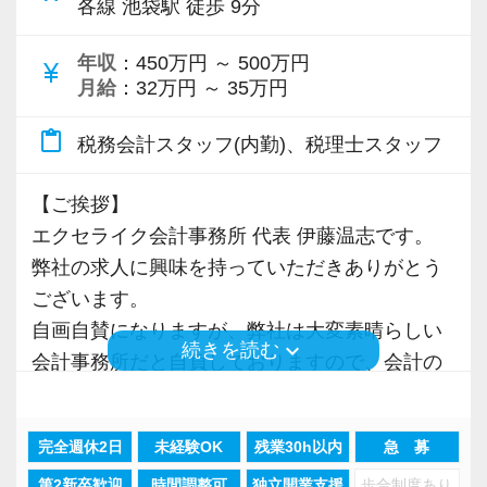
各線 池袋駅 徒歩 9分
当事務所は、退職金制度や、個人の資産形成を
けています。
国が後押しする【企業型確定拠出年金（企業型
人員が増えるにつれて支店は増えていくと思い
年収
：450万円 ～ 500万円
currency_yen
DC）】を正社員向けに導入するなど、スタッフ
月給
：32万円 ～ 35万円
ますが、この考え方は今後も変わりません。
の「将来の人生設計」までしっかりと支える環
content_paste
境が整っています。
税務会計スタッフ(内勤)、税理士スタッフ
【人柄重視！お客様と楽しく安心できる関係を
パートからスタートして、長く安心して働ける
構築したい方、大募集！】
プロを目指すことも十分に可能です。
【ご挨拶】
今回の募集背景としては、当法人のこだわりが
エクセライク会計事務所 代表 伊藤温志です。
関係しています。
駒込駅から徒歩2分という抜群の立地にある、快
弊社の求人に興味を持っていただきありがとう
適で綺麗なオフィスです。
ございます。
池袋事務所では代表が必ず月1回顧問先を訪問し
安定した環境で、私たちと一緒に新しい一歩を
自画自賛になりますが、弊社は大変素晴らしい
ているのですが、業務量＆顧問先の増加に伴
keyboard_arrow_down
続きを読む
踏み出しませんか？あなたからのご応募を、所
会計事務所だと自負しておりますので、会計の
い、すべてのお客様との信頼関係を大切にして
員一同、心より楽しみにしています！
お仕事に興味がある方は是非とも弊社への応募
いくためには、当法人の理念に共感を持ってく
を検討していただければと思います。
れる仲間が必要なのです。
完全週休2日
未経験OK
残業30h以内
急 募
第2新卒歓迎
時間調整可
独立開業支援
歩合制度あり