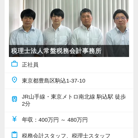
・コーチングを活用したコミュケーションによ
未経験の方に業務や責任を押し付けることは絶
■ 働きやすさと学びの両立
る気づきの最大化
対にしません。
毎週木曜日はノー残業デー。ほとんどの職員が
を心がけています。
誰もが安心して業務に取り組めるよう「チーム
18時には退社します。
制」によるサポート体制を構築しています。
また繁忙期以外の残業は19時までと決め、効率
習熟度に応じて携わる仕事の範囲を広げていく
週1回のチームミーティングでは、業務の進捗を
的な働き方を徹底しています。
ため、新しくご入社いただく方も、お客様から
共有するだけでなく、「今困っていること」を
税理士法人常盤税務会計事務所
（シャットダウンツールの導入により、19時以
の刺激を受けながら自らの成長を感じていただ
全員でクリアにしていきます。
降はPCの使用ができません）
work_outline
けることと思います。
正社員
代表の大山を含め、全員の距離が近く、日常的
に「ちょっといいですか？」とデスク越しに声
place
一定条件を満たせば、
東京都豊島区駒込1-37-10
【特徴３/オーダーメイドの指導で成長を後押
を掛け合える温かで穏やかな雰囲気が自慢で
リモートワークや時差出勤も可能です。
し】
す。
JR山手線・東京メトロ南北線 駒込駅 徒歩
train
当法人の場合、同じOJTでも、やるべきことを
「質問しづらくて一人で悩む」というストレス
2分
また、毎週の研修、IT研修、外部講師による勉
一方的に与えられて、それができなければ不安
とは無縁の職場です。
強会など、
になるなんてことはありません。
currency_yen
年収
：400万円 ～ 480万円
学びの機会も継続的に設けています。
個々の知識やスキルレベルに合わせたオーダー
―――【2】 残業月10h程度＆時差出勤！ワーク
content_paste
メイドの教育で、一連の作業に慣れていくまで
税務会計スタッフ、税理士スタッフ