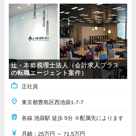
辻・本郷税理士法人（会計求人プラス
の転職エージェント案件）
work_outline
正社員
place
東京都豊島区西池袋1-7-7
train
各線 池袋駅 徒歩 5分 ※配属先によります
currency_yen
月給
：25万円 ～ 71.5万円