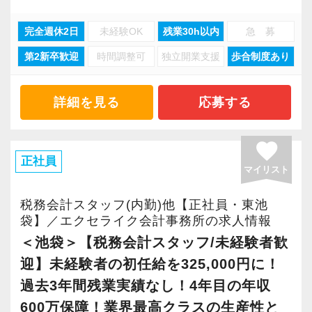
「質問しづらくて一人で悩む」というストレス
与税・各種申告などお客様のご要望に対して一
に頑張りを評価する制度（評価制度導入済み）
とは無縁の職場です。
完全週休2日
未経験OK
残業30h以内
急 募
貫対応できる体制を完備。
が整っています。
第2新卒歓迎
時間調整可
独立開業支援
歩合制度あり
顧問先は中小企業の経営者が中心ですが、規模
加えて、長く安心して働いていただけるよう、
―――【3】 豊富な法人案件を支える、やりが
は数名単位から数百名、売上数百億規模の顧問
福利厚生の充実にも力を入れています。
いのあるデスクワーク
先も少なくありません。
退職金制度（勤続3年以上）に加え、個人の資産
詳細を見る
応募する
当事務所の顧問先は、IT、飲食、小売、不動
形成を国が後押しする【企業型確定拠出年金
産、建設、製造業など、非常にバラエティ豊か
大半の中小企業は安心して頼れる税理士がいな
（企業型DC）】もいち早く導入しました。
favorite
です。
いケースも多いのが実情です。
スタッフが「今」も「将来」も安心して人生設
正社員
様々な業種や規模の法人のお客様のデータを扱
マイリスト
当法人ではそういった経営者から相続税・贈与
計を描ける環境を整えています。
うため、これまでの仕訳入力や事務の経験を存
税など事業関連のご相談を受けることも多く、
税務会計スタッフ(内勤)他【正社員・東池
分に活かしながら、さらに一歩進んだ実務知識
より近しい存在のパートナーとしてサポートさ
袋】／エクセライク会計事務所の求人情報
駒込駅から徒歩2分という抜群の立地にある、快
に触れることができます。
せていただいています。
適で綺麗なオフィスです。
＜池袋＞【税務会計スタッフ/未経験者歓
ただの単純作業にとどまらず、事務所を支える
安定した環境で、私たちと一緒に新しい一歩を
迎】未経験者の初任給を325,000円に！
コアメンバーとしてやりがいを持って働いてい
≪税理士はサービス業！がモットーです≫
踏み出しませんか？あなたからのご応募を、所
過去3年間残業実績なし！4年目の年収
ただけます。
税務士の仕事は基本的にルールに則った手続き
員一同、心よりお待ちしています！
600万保障！業界最高クラスの生産性と