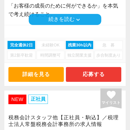
「お客様の成長のために何ができるか」を本気
2023年8月に障碍者支援事業所シーキューブト
【特徴２/手間は最小限、利益は最大限がテー
で考え続けること。
ーキョー（豊島区池袋）を開所しました。
keyboard_arrow_down
続きを読む
マ】
現在では20名以上（年内40名を予定）の障碍者
お客様の手間を最小限にし、お客様利益を最大
AIの進化や業界再編が進む中、
の方に協力いただいています。
限にする心がけた未来創造支援をしています。
私たちは事業承継を積極的に行いながら、着実
シーキューブトーキョーでは記帳代行業務を実
完全週休2日
未経験OK
残業30h以内
急 募
もちろん、社員の方の手間も最小限、利益（経
に規模を拡大してきました。
施しており、EMP税理士法人では試算表のチェ
験）は最大限を心がけた業務内容にしていま
第2新卒歓迎
時間調整可
独立開業支援
歩合制度あり
ックや税務書類の作成、お客様対応などをして
す。
拡大を続けていますが、目指しているのは“安定
います。
した土台のある成長”。
詳細を見る
応募する
具体的には、
一時的な勢いではなく、長く続く組織づくりを
2024年7月に旧齊木税理士事務所より、EMP税
・チャット、ZOOMの積極活用により、手間や
重視しています。
理士法人東京支店へ組織変更しました。
favorite
移動時間の削減
正社員
NEW
東京支店では、税理士業務の強化を図るため
マイリスト
・独自の資料収集ファイルと記帳代行会社（グ
■ 経験を活かし、腰を据えて働ける環境
に、『10万人の成功のお手伝いをすること』
ループ会社）を活用した入力作業の削減
これまでのご経験を活かし、
に、一緒に取り組んでくれる方を募集していま
税務会計スタッフ他【正社員・駒込】／税理
・数字を基にした、シュミレーションによる将
お客様対応を中心とした業務をお任せします。
士法人常盤税務会計事務所の求人情報
す。