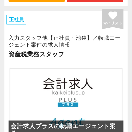
談してください！
げるために、毎年血の滲むような努力と改善行
により多くの還元が行える体制の構築を実現し
動を続けてきました。
favorite
てまいります。
【経験と資格を活かして顧問先の頼れるパート
その結果、繁忙期においても「ノー残業」、
正社員
マイリスト
ナーに！】
「カレンダー通りの休暇」という他の会計事務
弊社の取り組みこそが「次世代の会計事務所の
入所後は税理士のアシスタントとして簡単なお
所では絶対に実現し得ないような生産性を達成
入力スタッフ他【正社員・池袋】／転職エー
正しい在り方である」と確信をもっています。
仕事からお任せしていきます。
する事が出来ました。
ジェント案件の求人情報
この取り組みに興味がある方は是非参加してく
ときには代表と一緒に顧問先へご挨拶に同行す
さらに生産性の向上は高収益体質に結びつき、
資産税業務スタッフ
ださい。
ることも。
所属するスタッフはとても優れた報酬体系で働
あなたが「何をやりたいか」で業務内容を調整
く事が可能になりました。
▼弊社の取材動画です。
していきたいと思っています。
ここまでの道のりは決して平たんなものではあ
りませんでしたが、現在は全てのスタッフがス
当事務所の代表は「忙しくて残業してストレス
トレスを抱えることなく、更には十分な報酬を
▼採用面接用プレゼン資料です。興味がある方
を抱えるくらいなら人を増やす」という考えな
得ながら税理士試験にも精力的に取り組む事が
はご拝読ください
ので、ワークライフバランスは抜群。
出来るようになりました。
https://docs.google.com/presentation/d/1NOU_n_M3
残業はほぼありません。
弊社の売上高経常利益率は30％に達しており、
jpJvYFJyRwio1NrK6fOdN5rQYuGtB2S9M4/edit#slid
会計求人プラスの転職エージェント案
可能な限り社員がストレスを抱えない環境を整
現在は悠然と事業を遂行できる体制が整ってい