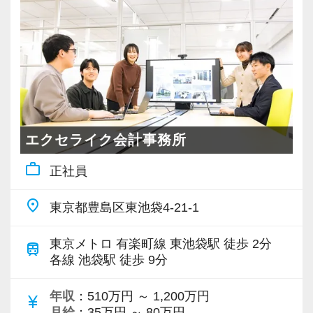
ことにはどんどんチャレンジできる環境です。
出来るようになりました。
弊社の売上高経常利益率は30％に達しており、
残業は一切なく、プライベートの時間もしっか
現在は悠然と事業を遂行できる体制が整ってい
り確保できます。
ます。
資格試験の勉強や趣味でリフレッシュなど、退
その結果を受け2年連続でベースアップを行い、
社後の時間を上手く使ってワークライフバラン
全スタッフの報酬を2年間で160万円以上昇給し
スを整えることができるでしょう。
ました。
エクセライク会計事務所
「もっと色々なことにチャレンジしてみた
弊社の業態ではクライアントが増えた際の利益
い！」
work_outline
正社員
へのインパクトが大きいため今後も更なるベー
「業務が多すぎて資格取得に向けた勉強ができ
スアップを行う予定です。
place
ない！」
東京都豊島区東池袋4-21-1
弊社の尋常ならぬ生産性の高さは、徹底的した
東京メトロ 有楽町線 東池袋駅 徒歩 2分
こんなお悩みを持っている方はぜひ当法人へお
train
サプライチェーンマネジメントにより実現して
各線 池袋駅 徒歩 9分
越しください！
います。
資料の回収から申告書の提出までの過程をデジ
年収
：510万円 ～ 1,200万円
currency_yen
≪科目合格者・受験生の資格取得は全力で応援
月給
：35万円 ～ 80万円