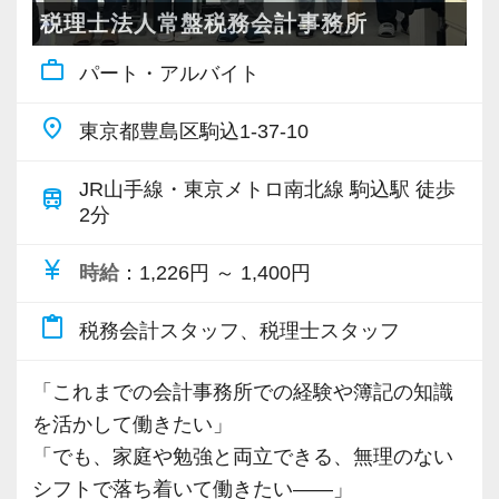
通じて、特定の分野に偏らない「どこにいって
性を高めたい方。
税理士法人常盤税務会計事務所
全員でクリアにしていきます。
も通用する税務会計のスタンダードかつ確かな
代表の大山を含め、全員の距離が近く、日常的
work_outline
実務能力」がしっかりと身につきます。
パート・アルバイト
そして、組織の一員として主体的に関わってい
に「ちょっといいですか？」とデスク越しに声
「仕訳入力だけでなく、早く法人の決算書や申
きたい方。
を掛け合える温かで穏やかな雰囲気が自慢で
place
東京都豊島区駒込1-37-10
告書を作れるようになりたい」「ゆくゆくは経
す。
営のアドバイスができるようになりたい」とい
そのような方とお会いできることを楽しみにし
「質問しづらくて一人で悩む」というストレス
JR山手線・東京メトロ南北線 駒込駅 徒歩
train
う意欲のある方には、経験豊富な先輩や代表が
ています。
2分
とは無縁の職場です。
段階を踏んで丁寧にノウハウを伝承していきま
すので、安心してステップアップしていけま
currency_yen
時給
：1,226円 ～ 1,400円
共に長く、お客様と組織を支えていける方のご
―――【2】 残業月10h程度＆時差出勤！ワーク
す。
応募をお待ちしています。
ライフバランスを最優先できる仕組み
content_paste
税務会計スタッフ、税理士スタッフ
税理士業界は「残業が多くて当たり前」と思わ
―――【4】 スキルや経験年数よりも「人柄・
☆★リクルートサイトはこちら★☆
れがちですが、当事務所の月平均残業時間は
ヤル気」を最優先する採用です
「これまでの会計事務所での経験や簿記の知識
https://na-tax.jp/recruit/
【10時間程度】と、業界内でもトップクラスに
私たちが採用において何よりも大切にしている
を活かして働きたい」
少なめです。
のは、現在のスキルや過去の経験年数ではあり
「でも、家庭や勉強と両立できる、無理のない
業務の効率化とチームでの相互フォローが徹底
ません。
シフトで落ち着いて働きたい――」