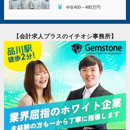
currency_yen
400～480万円
年収
【会計求人プラスのイチオシ事務所】