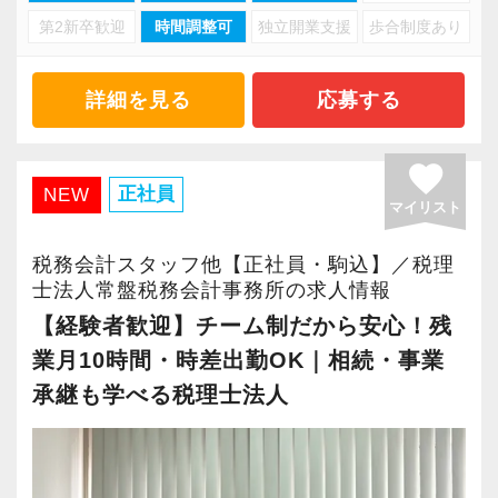
そんな好循環を生み出すためにも今後も色々な
・チームリーダー
【特徴２/手間は最小限、利益は最大限がテー
第2新卒歓迎
時間調整可
独立開業支援
歩合制度あり
税理士法人常盤税務会計事務所は、経験豊富な
取り組みを進めていきたいと考えています。
・拠点責任者
マ】
50代の代表が率いる、20代〜40代を中心とし
・管理職
お客様の手間を最小限にし、お客様利益を最大
た、落ち着いていて相談がしやすい税理士法人
詳細を見る
応募する
超高齢化の税理士業界で、次世代を担うのが
限にする心がけた未来創造支援をしています。
です。
我々だと思っています。
といった役割を担っていただくことも可能で
もちろん、社員の方の手間も最小限、利益（経
私たちは、紹介や新規のご契約により【顧問法
ぜひ、あなたの力を貸してください。
favorite
す。
験）は最大限を心がけた業務内容にしていま
人数が右肩上がりに増加】を続けています。
正社員
NEW
ご応募をお待ちしております。
マイリスト
す。
業績好調による組織拡大にともない、新しくお
もちろん、
迎えする「実務未経験」のメンバーが不安な
税務会計スタッフ他【正社員・駒込】／税理
プレーヤーとして専門性を極める道も選べま
具体的には、
く、心から安心して長く活躍できるよう、職場
士法人常盤税務会計事務所の求人情報
す。
・チャット、ZOOMの積極活用により、手間や
環境の改善と育成の仕組みづくりに本気で取り
【経験者歓迎】チーム制だから安心！残
移動時間の削減
組んでいます。
業月10時間・時差出勤OK｜相続・事業
キャリアを「用意された型」にはめるのではな
・独自の資料収集ファイルと記帳代行会社（グ
当事務所が誇る「4つの魅力」をご紹介します。
承継も学べる税理士法人
く、
ループ会社）を活用した入力作業の削減
ご自身の志向に合わせて描いていける組織で
・数字を基にした、シュミレーションによる将
―――【1】 1人で抱え込ませない「チーム制」
す。
来利益の見える化
と「抜群の聞きやすさ」