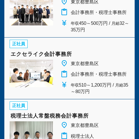
place
東京都豊島区
今すぐ会員登録
content_paste
会計事務所・税理士事務所
currency_yen
450～500万円 /
32～
年収
月給
PC版サイトを見る
35万円
正社員
エクセライク会計事務所
採用ご担当者様
place
東京都豊島区
content_paste
会計事務所・税理士事務所
currency_yen
510～1,200万円 /
35
年収
月給
～80万円
正社員
税理士法人常盤税務会計事務所
place
東京都豊島区
content_paste
税理士法人