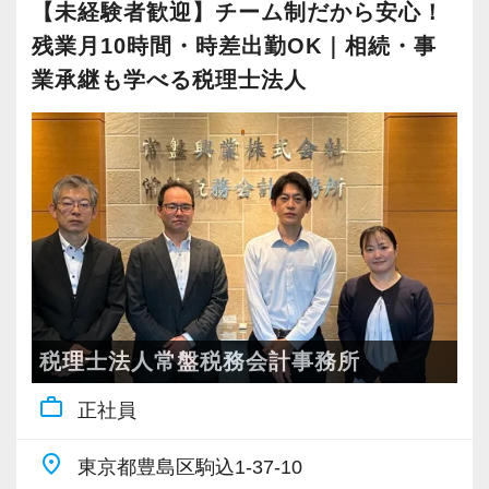
来利益の見える化
【未経験者歓迎】チーム制だから安心！
・コーチングを活用したコミュケーションによ
入力業務や書類作成などは専任チームがサポー
残業月10時間・時差出勤OK｜相続・事
お人柄重視で採用を行っておりますので、穏や
る気づきの最大化
トしますので、
かで誠実なメンバーが揃い、風通しの良い環境
業承継も学べる税理士法人
を心がけています。
お客様への提案や経営支援に集中できる環境で
です。
す。
・今お持ちの能力をもう一段階スキルアップし
習熟度に応じて携わる仕事の範囲を広げていく
たい
ため、新しくご入社いただく方も、お客様から
入所後は既存のお客様を引き継ぎ、
・障碍者支援を通じて社会に貢献したい
の刺激を受けながら自らの成長を感じていただ
1年程度で20件前後の担当を持っていただく予定
・仕事とプライベートを両立し長く勤めたい
けることと思います。
です。
上記に当てはまる方、ぜひ当法人をご検討くだ
さい！
【特徴３/オーダーメイドの指導で成長を後押
「担当を持ちながらも、孤立しない」
し】
税理士法人常盤税務会計事務所
■東京支店の特徴
当法人の場合、同じOJTでも、やるべきことを
当事務所は5名1組のチーム制。
【特徴１/売上１億円以下の一人経営者に特化】
work_outline
正社員
一方的に与えられて、それができなければ不安
担当者が不在でもフォローできる体制を整えて
売上1億円以下の一人経営者に提供している『ラ
になるなんてことはありません。
います。
イト顧問サービス』が評価され、依頼が急増し
place
東京都豊島区駒込1-37-10
個々の知識やスキルレベルに合わせたオーダー