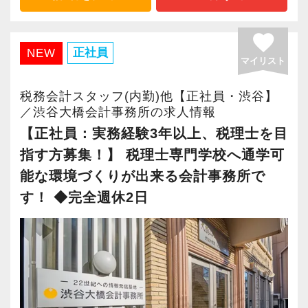
トを使っています
スタッフの成長にともないお客様からも信頼さ
⑤当事務所は自社ビル 第二ビルも2027年4月完
favorite
れ喜んでもらえる、そんな組織にしていきたい
成 新しいビルで気持ちよく一緒に働きませんか
正社員
NEW
ですね。
マイリスト
⑥創業31年の成長性と安定感が、従業員の雇用
をお守り致します
税務会計スタッフ(内勤)他【正社員・渋谷】
“明るくて仲が良い”というのも当社の特徴。
⑦組織化され、各業務はマニュアル化されてい
／渋谷大橋会計事務所の求人情報
良くも悪くも“おせっかい”な人が多く、お客様の
るので安心してお仕事していただけます
【正社員：実務経験3年以上、税理士を目
ために、一緒に働く仲間のために、本気になれ
⑧個人の生活スタイルを重視した働き方が出来
指す方募集！】 税理士専門学校へ通学可
る熱い人が多いです。
る事務所です
能な環境づくりが出来る会計事務所で
す！ ◆完全週休2日
昇格のスピードも早く、やりがいや成長してい
【企業ポイント】
る実感が得られやすい職場です。
高品質、高価格の一流ブランド戦略も大きなポ
等級制度でキャリアアップの道筋が明確になっ
イントのひとつです。
ているので、目標を立ててどんどん達成してい
きましょう！
当事務所は、単なる記帳代行、申告書作成にと
「こういうことをやってみたい！」という強い