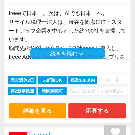
しながら少しずつレベルアップしていきましょ
クラウドやAIに興味を持ち、「まず使ってみよ
きく力を発揮できる存在でありたいと考えてい
う。実際の数字に触れながら業務に取り組んで
う」と思える方です。
freeeで日本一。次は、AIでも日本一へ。
ます。ご紹介案件が7割を超えているのも、そう
頂くことで、より理解と知識が深まります！
「AIでも、日本一へ。」を、見る人ではなく、
リライル税理士法人は、渋谷を拠点にIT・スタ
いった私たちの姿勢がお客様から評価されてい
一緒につくる人を募集しています。
ートアップ企業を中心とした約700社を支援して
るからだと自負しています。
▽ステップ2(2ヶ月目〜)
います。
そろそろ入力業務に慣れてきますので、本人の
顧問先の約9割がクラウド会計freeeを導入し、
今後もお客様に満足していただけるようにスキ
希望に応じて決算業務、年末調整業務、確定申
keyboard_arrow_down
続きを読む
freee Advisor Awardでは3年連続でグランプリを
ルの向上を目指し、税務のプロとして高い信頼
告業務にもチャレンジして頂けます。先輩スタ
受賞。
を獲得していきます。
ッフがサポートしますので、安心して税務・会
現在は、AIとクラウドで税理士法人の仕事と顧
お客様から信頼され、心の通ったサービスを提
計の業務を一通り覚えられます！
完全週休2日
未経験OK
残業30h以内
急 募
客への価値提供そのものを再設計しています。
供する真の「税務プロフェッショナル」として
第2新卒歓迎
時間調整可
独立開業支援
歩合制度あり
の道を私たちと一緒に歩んでみませんか？
▽ステップ3(4ヶ月目〜)
■AI活用は「口だけ」ではありません
一通りの業務を覚えたら、自分自身で決算を行
賞金総額100万円の「AI HACK Challenge」を実
詳細を見る
応募する
【将来オフィスをお任せできる貴方の力を求め
って頂きます。決算書が出来ましたら、先輩ス
施し、優れた取り組みに賞金を支給しました。
ています】
タッフ・オフィス責任者からのチェックと国税
そこで生まれた活用事例を実務へ広げ、仕訳入
favorite
積み重ねてこられた知識と経験を生かして、さ
OBのダブルチェックがあります。