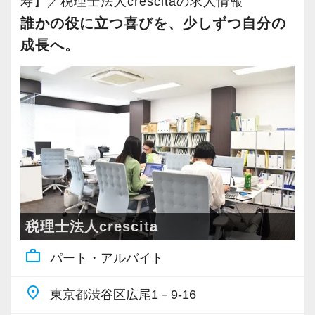
寿】／税理士法人crescitaの求人情報
ジできます。
ので、安心して仲間と一緒に働く楽しさと自分
ェック体制、OJT、ノウハウ共有も整えていま
誰かの役に立つ喜びを、少しずつ自分の
の成⻑を日々実感して頂けると思います。
す。
成長へ。
【定期的な班替えや席替えで、より多くのこと
自分が「将来こうなりたい」「こんな風に成⻑
を学べる体制！】
したい」「こういうサービスを提供したい」と
■生産性を、待遇に還元
当社ではフリーアドレスと固定席を併用しなが
いう夢を語れる若いパワーのある方を求めてい
AI・クラウド活用による生産性向上と事業成長
ら業務を行っています。
ます。
の成果を、働く人にも還元。
そのなかで定期的な席替えやチームの班替えを
新しい扉を開けるのはとても勇気がいることで
2022年11月、2025年7月にそれぞれ5％、2026
実施。得意分野や経験の異なる様々な人と一緒
すが、輝ける未来のために一歩を踏み出して一
年10月にはパート職を含む全職種を対象に10％
に仕事を行うことで、より柔軟かつ多彩なノウ
緒に頑張っていきませんか？
のベースアップを実施します。
ハウや知識を身に付けられる体制を整えていま
す。
【現役スタッフの声】
■仕事もイベントも、本気で楽しむ
税理士法人crescita
また関西・関東とそれぞれの拠点での交流もあ
「所長」「先生」と呼び合わないフラットな文
り、オンライン・オフラインを問わず気軽に話
インターンから新卒で入社しました。
work_outline
パート・アルバイト
化に加え、リモート勤務や時差出勤など柔軟な
し合える社風です。
インターン時代は「ここまでやるの！？」とい
働き方を整えています。
place
うくらい実践に近い形の業務を任されて大変な1
東京都渋谷区広尾1－9-16
ワーケーション、部活動、社内イベントも豊富
【各種社会保険完備、ユニークな手当制度あ
年でしたが、だからこそ実力がつき達成感を得