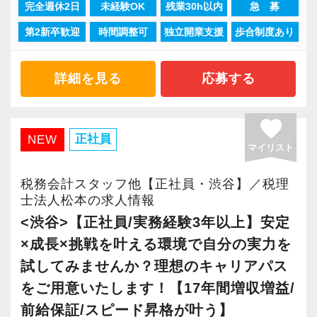
完全週休2日
未経験OK
残業30h以内
急 募
現在当社では「渋谷」「新宿」「錦糸町」
第2新卒歓迎
時間調整可
独立開業支援
歩合制度あり
「柏」「横浜」「大阪」の６拠点を展開してい
ます。
2021年6月に「渋谷オフィス」を新設し、その
詳細を見る
応募する
後「新宿オフィス」「大阪オフィス」「錦糸町
オフィス」が拡張移転！
favorite
さらに2022年12月には「柏オフィス」を開設
正社員
NEW
マイリスト
し、2025年には大阪オフィスを増床するなど、
事業拡大を続けています。
税務会計スタッフ他【正社員・渋谷】／税理
安定性抜群の環境で自己成長を実現できます。
士法人松本の求人情報
<渋谷>【正社員/実務経験3年以上】安定
社員の持つ「やる・やりたい」という気持ちを
×成長×挑戦を叶える環境で自分の実力を
大事にしているため、資格を持っていなくて
試してみませんか？理想のキャリアパス
も、スピーディーなキャリアアップが可能で
をご用意いたします！【17年間増収増益/
す！
前給保証/スピード昇格が叶う】