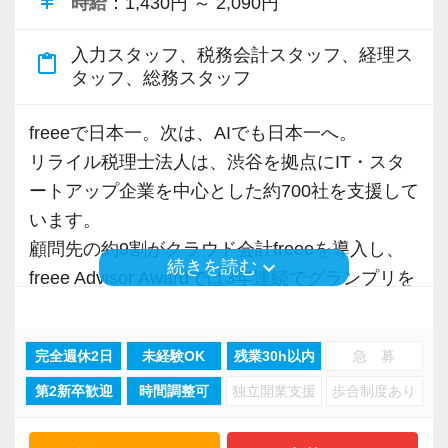
currency_yen
時給
：1,430円 ～ 2,090円
専門Webサイトを10サイト以上運営しており、
ます。ご紹介案件が7割を超えているのも、そう
新規顧問契約のお客様が毎年400件以上増加！
いった私たちの姿勢がお客様から評価されてい
入力スタッフ、税務会計スタッフ、経理ス
content_paste
各オフィスに国税OB税理士が在籍しているの
るからだと自負しています。
タッフ、総務スタッフ
で、税務調査にも精通しています。
今後もお客様に満足していただけるようにスキ
freeeで日本一。次は、AIでも日本一へ。
税理士という仕事は不況に強い仕事で、融資対
ルの向上を目指し、税務のプロとして高い信頼
リライル税理士法人は、渋谷を拠点にIT・スタ
応、給付金のサポート、補助金のサポートなど
を獲得していきます。
ートアップ企業を中心とした約700社を支援して
お手伝いできる業務は数多く存在しています。
お客様から信頼され、心の通ったサービスを提
います。
そのため、全拠点でスタッフの増員に力を入れ
供する真の「税務プロフェッショナル」として
顧問先の約9割がクラウド会計freeeを導入し、
keyboard_arrow_down
続きを読む
ており、さらなるサービス品質の向上を目指し
の道を私たちと一緒に歩んでみませんか？
freee Advisor Awardでは3年連続でグランプリを
ています。
受賞。
【目指すは“大家族のような会社”明るく楽しく一
現在は、AIとクラウドで税理士法人の仕事と顧
完全週休2日
未経験OK
残業30h以内
急 募
また、職場環境の改善に積極的に取り組む企業
緒に働ける方を求めています】
客への価値提供そのものを再設計しています。
に対して認証される「社労士診断認証制度」を
「こんな明るい事務所ははじめて」と言われる
第2新卒歓迎
時間調整可
独立開業支援
歩合制度あり
取得しました。
ほど、仲が良くて明るいのが当社の特徴です。
■AI活用は「口だけ」ではありません
「職場環境改善宣言企業」と「経営労務診断実
実践型インターンは成⻑性を重視していて、や