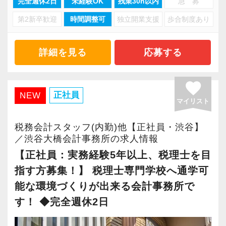
完全週休2日
未経験OK
残業30h以内
急 募
より多くの「ありがとう」と笑顔をいただき続
チームで動いているので、わからないことや困
て、勤務日・勤務時間はできる限り柔軟に対応
けるために「情熱家であれ！」がモットーで
第2新卒歓迎
時間調整可
独立開業支援
歩合制度あり
ったことの相談先にも迷わず、何でもすぐに聞
します。
す。
くことができて安心です。
◆ 急なお休みにも理解があります！
詳細を見る
応募する
【求職者へのメッセージ】
数字が好きで人と関わるのが好きな人でした
お子さまの急な発熱や体調不良など、急なお休
当社では、「こうなりたい」という将来のキャ
ら、この仕事に向いていると思います。
みが必要になった場合も遠慮なくご相談くださ
favorite
リアプランが明確な方が成長しています。
お客様からの「ありがとう」が、最大のやりが
い。
正社員
NEW
マイリスト
そのため、採用面接では「1年後、3年後、5年後
いになります！
スタッフ同士で協力し合いながら仕事を進めて
にどうなりたいか？」を必ずお聞きします。
います。
税務会計スタッフ(内勤)他【正社員・渋谷】
たとえば希望年収があれば、その目標に向けて
はじめての仕事には不安もあるかもしれません
／渋谷大橋会計事務所の求人情報
どう仕事をすればいいのか具体的にお伝えしま
が、当社は同じ目標をもったインターンの数も
◆ ブランクがあっても大丈夫！
【正社員：実務経験5年以上、税理士を目
すので気軽に相談してください。
多く心強いですよ。やる気のある方、ご応募お
久しぶりのお仕事でもご安心ください。一人で
指す方募集！】 税理士専門学校へ通学可
待ちしています！
放っておくことはありません。
能な環境づくりが出来る会計事務所で
当社は積極的な人に惜しみなくチャンスを与え
先輩スタッフが実務を通して丁寧にサポートし
す！ ◆完全週休2日
るというスタイルで、経験年数を積めば自動的
ます。
にキャリアアップするという仕組みになっては
分からないことはその場で気軽に質問でき、困