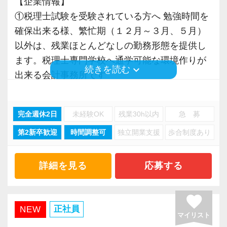
【企業情報】
①税理士試験を受験されている方へ 勉強時間を
【今回の募集について】
確保出来る様、繁忙期（１２月～３月、５月）
会計事務所経験者を歓迎。
以外は、残業ほとんどなしの勤務形態を提供し
次世代を担う社員を募集します。
ます。税理士専門学校へ通学可能な環境作りが
組織化された効率性の高い事務所で共に働きま
keyboard_arrow_down
続きを読む
出来る会計事務所です
せんか？
②混雑時の通勤を敬遠される方へ フレックスを
ご利用下さい
常に向上心を有し、仕事に対して真摯であり、
完全週休2日
未経験OK
残業30h以内
急 募
③在宅勤務は、部長クラスのみで、一般社員は
前向きに挑戦出来る社員を求めています。
第2新卒歓迎
時間調整可
独立開業支援
歩合制度あり
基本的に出勤し、業務を行っていただきます
税理士等の専門職を目指す方は、勉強しながら
④F21クラウドを活用し、弥生会計・弥生給
実務経験が積めます。
与・達人・MJSミロク情報サービスの会計ソフ
詳細を見る
応募する
トを使っています
これまでのご自身の経験や知識を最大限に活か
⑤当事務所は自社ビル 第二ビルも2027年4月完
favorite
し、更にキャリアを積んでください。
成 新しいビルで気持ちよく一緒に働きませんか
正社員
NEW
実務経験・キャリアについて詳しくお伺いし担
マイリスト
⑥創業31年の成長性と安定感が、従業員の雇用