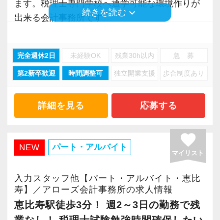
ます。税理士専門学校へ通学可能な環境作りが
【働く環境の魅力】
組織化された効率性の高い事務所で共に働きま
keyboard_arrow_down
続きを読む
出来る会計事務所です
当事務所は自社ビルで、渋谷駅徒歩12分の場所
せんか？
②混雑時の通勤を敬遠される方へ フレックスを
にあります。
ご利用下さい
静かな住宅地に建ち、建築が好きな所長みずか
常に向上心を有し、仕事に対して真摯であり、
完全週休2日
未経験OK
残業30h以内
急 募
③在宅勤務は、部長クラスのみで、一般社員は
らがデザインをおこなった古代ローマ風のオフ
前向きに挑戦出来る社員を求めています。
第2新卒歓迎
時間調整可
独立開業支援
歩合制度あり
基本的に出勤し、業務を行っていただきます
ィスです。（求人写真に入口を掲載していま
税理士等の専門職を目指す方は、勉強しながら
④F21クラウドを活用し、弥生会計・弥生給
す！）
実務経験が積めます。
与・達人・MJSミロク情報サービスの会計ソフ
税務会計の基幹システムは弥生会計・達人。他
詳細を見る
応募する
トを使っています
にマネーフォワード、MJSも活用しています。
これまでのご自身の経験や知識を最大限に活か
⑤当事務所は自社ビル 第二ビルも2027年4月完
クラウドFRONTIER21にも対応しています。
favorite
し、更にキャリアを積んでください。
成 新しいビルで気持ちよく一緒に働きませんか
パート・アルバイト
NEW
実務経験・キャリアについて詳しくお伺いし担
マイリスト
⑥創業31年の成長性と安定感が、従業員の雇用
どんどんチャレンジできる環境で、ご自身のキ
当していただく法人規模を決めていく所存で
をお守り致します
ャリアを発揮しませんか？
入力スタッフ他【パート・アルバイト・恵比
す。
⑦組織化され、各業務はマニュアル化されてい
ご応募、お待ちしています！
寿】／アローズ会計事務所の求人情報
るので安心してお仕事していただけます
恵比寿駅徒歩3分！ 週2～3日の勤務で残
【社内の雰囲気】
⑧個人の生活スタイルを重視した働き方が出来