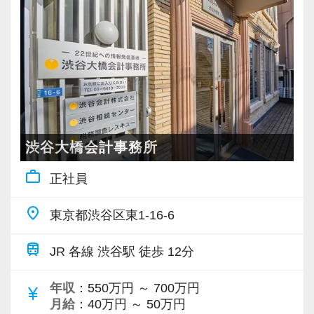
いません。
ったときには所内みんなでフォローし合う風土
ですから、ステップアップしたい人は、遠慮な
があります。
く自分から手を挙げてください。
「挑戦」と「成長」を後押しする社風なので失
◆ 未経験から専門知識も身につきます！
敗を恐れずに目標に向かってチャレンジするこ
最初は簡単な事務作業からスタートし、慣れて
とができます。
きたら会計・税務のサポート業務にもチャレン
ジできます。
渋谷大橋会計事務所
【現役スタッフの声】
「できること」が少しずつ増えていく楽しさを
work_outline
正社員
感じられる仕事です。特別な才能や経験は必要
前職は小規模な事務所で、なかなか担当を持つ
ありません。
place
東京都渋谷区東1-16-6
ことができませんでした。
大切なのは、「少しずつでも成長したい」とい
代表が高齢で新しいお客様も増えず、自分の今
う気持ちです。
train
JR 各線 渋谷駅 徒歩 12分
後のキャリアを考えて転職を決意し、当社に入
その想いがあれば、できることは着実に増え、
社しました。
自信にもつながっていきます。
年収
：550万円 ～ 700万円
currency_yen
現在は、渋谷オフィスの責任者として一つの拠
月給
：40万円 ～ 50万円