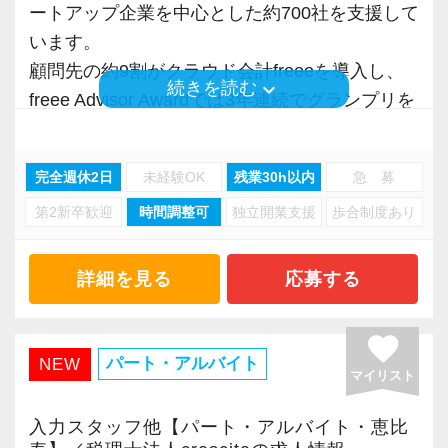
一緒につくる人を募集しています。
ートアップ企業を中心とした約700社を支援して
モニターを全席設置。
より多くの「ありがとう」と笑顔をいただき続
います。
入力もAI-OCRを使用して、業務効率化とペーパ
けるために「情熱家であれ！」がモットーで
顧問先の約9割がクラウド会計freeeを導入し、
ーレス化を進めています。kintoneや
す。
keyboard_arrow_down
続きを読む
freee Advisor Awardでは3年連続でグランプリを
LINEWORKS、クラウドサインなどを活用して
受賞。
いるので効率よくストレスフリーに業務をこな
【求職者へのメッセージ】
現在は、AIとクラウドで税理士法人の仕事と顧
せます。
当社の実践型インターンでは、普段の学生生活
完全週休2日
未経験OK
残業30h以内
急 募
客への価値提供そのものを再設計しています。
ぜひ体験してください！
では扱うことのない専門性が高い業務をお任せ
第2新卒歓迎
時間調整可
独立開業支援
歩合制度あり
します。
■AI活用は「口だけ」ではありません
【明確なキャリアパスで成長をバックアップし
そのため、勢いだけではどうにもならない課題
賞金総額100万円の「AI HACK Challenge」を実
詳細を見る
応募する
ます】
や問題点もでてきますが、一つずつ確実に乗り
施し、優れた取り組みに賞金を支給しました。
キャリアステップは等級制（1〜6等級）で、求
越えていきましょう！
そこで生まれた活用事例を実務へ広げ、仕訳入
められる業務レベルや役割を明確にしていま
常に自ら学ぶ姿勢で臨んでください。着実に実
favorite
力や申告書作成だけでなく、事業計画書の作成
パート・アルバイト
NEW
す。目標設定がしやすく、成長を実感しながら
績を作りながら課題や問題の分析スキルを身に
マイリスト
など、顧客支援の領域でもAI活用が進んでいま
ステップアップが可能です。
付ける経験を積むことが自信に繋がります。
す。
昇級は年に2回の自己申請制で何度でもチャレン
入力スタッフ他【パート・アルバイト・恵比
多くのインターン生を育成した実績があります
安心して業務利用できるよう、利用ルール、チ