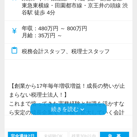
東急東横線・田園都市線・京王井の頭線 渋
各オフィスに国税OB税理士が在籍しているの
谷駅 徒歩 4分
で、税務調査にも精通しています。
年収
：480万円 ～ 800万円
currency_yen
税理士という仕事は不況に強い仕事で、融資対
月給
：35万円 ～
応、給付金のサポート、補助金のサポートなど
content_paste
お手伝いできる業務は数多く存在しています。
税務会計スタッフ、税理士スタッフ
そのため、全拠点でスタッフの増員に力を入れ
ており、さらなるサービス品質の向上を目指し
ています。
【創業から17年毎年増収増益！成長の勢いが止
まらない税理士法人！】
また、職場環境の改善に積極的に取り組む企業
これまで培ってきた実務経験と知識を活かすな
に対して認証される「社労士診断認証制度」を
keyboard_arrow_down
続きを読む
ら安定の成長企業で！今後も拡大していく会計
取得しました。
事務所で幅広い業務にチャレンジしながら成長
「職場環境改善宣言企業」と「経営労務診断実
を目指しましょう！
施企業」の認定を受け、今後も社員が働きやす
完全週休2日
未経験OK
残業30h以内
急 募