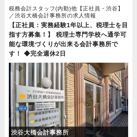
当していただく法人規模を決めていく所存で
をお守り致します
税務会計スタッフ(内勤)他【正社員・渋谷】
す。
⑦組織化され、各業務はマニュアル化されてい
／渋谷大橋会計事務所の求人情報
るので安心してお仕事していただけます
【正社員：実務経験1年以上、税理士を目
【社内の雰囲気】
⑧個人の生活スタイルを重視した働き方が出来
指す方募集！】 税理士専門学校へ通学可
当事務所は先輩スタッフがつきながら、1つ1つ
る事務所です
能な環境づくりが出来る会計事務所で
の業務を丁寧に指導する体制があります。
す！ ◆完全週休2日
入社2～3年後に法人税申告書の作成が出来る
【企業ポイント】
様、指導しています。
高品質、高価格の一流ブランド戦略も大きなポ
このような体制があることで安心して業務を進
イントのひとつです。
められ、指導をする側の教育にも繋がってくる
と考えています。
当事務所は、単なる記帳代行、申告書作成にと
お互い協力しあいながら、共に成長を目指して
どまらず、クライアントの未来を見据えたパー
いく環境が整っています。
トナーであり続けるため、専門知識はもちろ
服装は2026年5月からビジネスカジュアルを導
ん、企画力・提案力も日々磨きをかけていま
入。清潔感があり社会人としての身だしなみを
す。
渋谷大橋会計事務所
心がけて頂ければ大丈夫です。ネイルも自由で