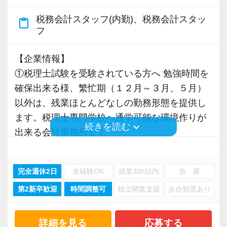
点を任されています。
◆ アットホームで相談しやすい職場です！
税務会計スタッフ(内勤)、税務会計スタッ
content_paste
困ったときは自然と声を掛け合い、お互いにフ
フ
積極的に手を挙げるアクティブな人には向いて
ォローし合う風土があります。
いる会社です。
一人で抱え込まず、安心して働ける環境です。
【企業情報】
私も新しい経験にチャレンジしたいと思い、渋
①税理士試験を受験されている方へ 勉強時間を
谷オフィスの開設に合わせて、責任者になりた
私たちは、「家庭を大切にしながら、自分らし
確保出来る様、繁忙期（１２月～３月、５月）
いと立候補しました。
く働きたい」という方を応援しています。
以外は、残業ほとんどなしの勤務形態を提供し
主体性のある人にはキャリアアップとレベルア
あなたのペースで少しずつ成長し、長く活躍し
ます。税理士専門学校へ通学可能な環境作りが
ップのチャンスも広がり、経験者なら実務だけ
ていただけることを楽しみにしています。
keyboard_arrow_down
続きを読む
出来る会計事務所です
でなくマネジメントの経験も積めます。
②混雑時の通勤を敬遠される方へ フレックスを
※事業拡大に伴い、10月1日に恵比寿駅徒歩6分
ご利用下さい
オフィス責任者として心がけているのは、何で
の新オフィスへ移転します。駅近で通勤しやす
完全週休2日
未経験OK
残業30h以内
急 募
③在宅勤務は、部長クラスのみで、一般社員は
も気軽に話せる雰囲気と一人一人の考え方を尊
く、ランチや仕事帰りのお買い物にも便利な好
第2新卒歓迎
時間調整可
独立開業支援
歩合制度あり
基本的に出勤し、業務を行っていただきます
重することです。
立地です！
④F21クラウドを活用し、弥生会計・弥生給
常に柔軟さを忘れずに接したいと思っていま
与・達人・MJSミロク情報サービスの会計ソフ
詳細を見る
応募する
す。