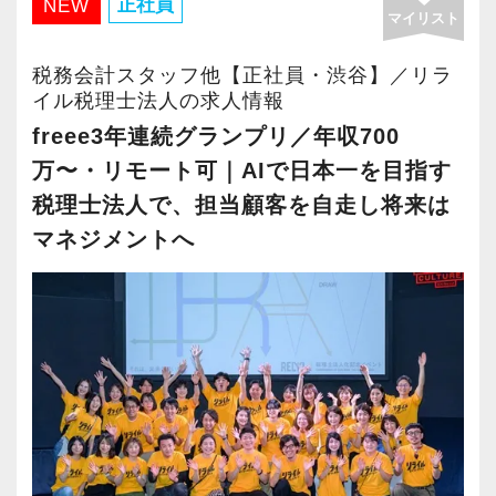
力や申告書作成だけでなく、事業計画書の作成
正社員
NEW
らなる活躍の場を求めている貴方の力を発揮で
マイリスト
など、顧客支援の領域でもAI活用が進んでいま
きる職場です。
当社ならではの「仕事のステップ」を踏みなが
す。
税務会計スタッフ他【正社員・渋谷】／リラ
新たなマネージャー候補として、将来的にオフ
ら実務を経験することで、半年もすればある程
安心して業務利用できるよう、利用ルール、チ
イル税理士法人の求人情報
ィスを任せられる方の力を求めています。
度一人で仕事をすることができるようになりま
ェック体制、OJT、ノウハウ共有も整えていま
freee3年連続グランプリ／年収700
す。
す。
万〜・リモート可｜AIで日本一を目指す
税理士資格がなくてもOK！
税理士法人で、担当顧客を自走し将来は
やる気とコミュニケーション能力を重視しま
これまでも多くのインターン生が実践型インタ
■生産性を、待遇に還元
マネジメントへ
す。
ーン制度を使い、ステップアップを実現してき
AI・クラウド活用による生産性向上と事業成長
税理士はサービス業です。誠実に仕事を行い、
た実績が当社にはあります！
の成果を、働く人にも還元。
お客様に満足していただくことを大事にしてく
実践型インターンを通して学校では絶対に学ぶ
2022年11月、2025年7月にそれぞれ5％、2026
れる方を求めています。
ことができない知識と実務を徹底的に磨くこと
年10月にはパート職を含む全職種を対象に10％
ができます。
のベースアップを実施します。
スキルと経験に合わせてキャリアを重ねつつ、
部下のマネジメントも少しずつお任せして自信
インターン終了後は新卒採用の道も用意してい
■仕事もイベントも、本気で楽しむ
を持っていけるよう私たちもバックアップしま
ます。26卒のインターン生も入社予定です。
「所長」「先生」と呼び合わないフラットな文