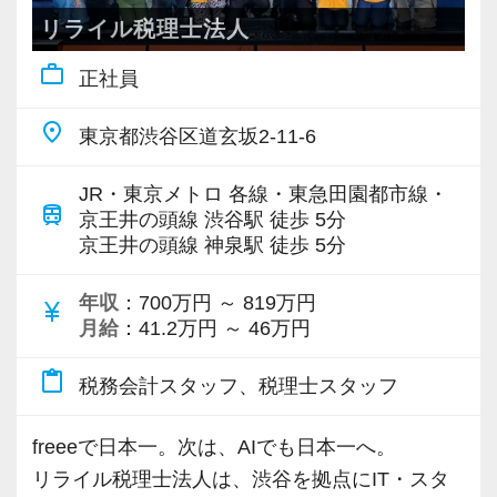
す。
化に加え、リモート勤務や時差出勤など柔軟な
リライル税理士法人
最初は自信が無くても意欲があれば大丈夫で
【各種社会保険完備、ユニークな手当制度あ
働き方を整えています。
す。
り】
work_outline
正社員
ワーケーション、部活動、社内イベントも豊富
一緒に事務所を盛り立てていただける方をお待
社会保険等の一般的な福利厚生の他に、各種手
です。
place
ちしています！
当も充実。
東京都渋谷区道玄坂2-11-6
参加は自由ですが、仕事にも人との関わりにも
税務能力検定等の資格検定に合格するともらえ
前向きなカルチャーを大切にしています。
JR・東京メトロ 各線・東急田園都市線・
【こんな方を求めています】
る「合格手当」など、当社ならではの制度を設
ただ緩いだけではなく、一人ひとりが責任を持
train
京王井の頭線 渋谷駅 徒歩 5分
・情熱を持って仕事ができ、途中で諦めない人
けているので、ぜひ活用してください。
京王井の頭線 神泉駅 徒歩 5分
ち、率直に意見を出し合える——「強いから、
・責任感を持って仕事に取り組める人
詳しくはこちら（リンク先：https://www.tokyo-
風通しがいい」組織を目指しています。
・積極性と向上心を持ち合わせている人
consulting.com/recruit/environment/benefits）
年収
：700万円 ～ 819万円
currency_yen
・若手を引っ張っていくリーダーになれる人
月給
：41.2万円 ～ 46万円
求めているのは、すでにAIを使いこなしている
【成長のための5つのこだわりを大事にしていま
人だけではありません。
content_paste
税務会計スタッフ、税理士スタッフ
【ITシステム完備で効率よく業務をこなせま
す】
クラウドやAIに興味を持ち、「まず使ってみよ
す】
仕事をする上では5つのこだわり「クイックレス
う」と思える方です。
freeeで日本一。次は、AIでも日本一へ。
IT化が非常に進んでいるのも当社の特徴。
ポンス・プラス思考・有言実行・他責禁止・気
「AIでも、日本一へ。」を、見る人ではなく、
リライル税理士法人は、渋谷を拠点にIT・スタ
代表が作業環境にも気を配っており、デュアル
配り」を掲げ、一人ひとりが実行しています。