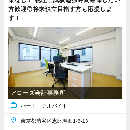
業なし！ 税理士試験勉強時間確保したい
当事務所は先輩スタッフがつきながら、1つ1つ
る事務所です
方歓迎◎将来独立目指す方も応援しま
の業務を丁寧に指導する体制があります。
す！
入社2～3年後に法人税申告書の作成が出来る
【企業ポイント】
様、指導しています。
高品質、高価格の一流ブランド戦略も大きなポ
このような体制があることで安心して業務を進
イントのひとつです。
められ、指導をする側の教育にも繋がってくる
と考えています。
当事務所は、単なる記帳代行、申告書作成にと
お互い協力しあいながら、共に成長を目指して
どまらず、クライアントの未来を見据えたパー
いく環境が整っています。
トナーであり続けるため、専門知識はもちろ
服装は2026年5月からビジネスカジュアルを導
ん、企画力・提案力も日々磨きをかけていま
入。清潔感があり社会人としての身だしなみを
す。
アローズ会計事務所
心がけて頂ければ大丈夫です。ネイルも自由で
あなたのスキルを当事務所で人生の武器に変え
す。
work_outline
パート・アルバイト
ませんか？ルーティンにとどまらず、「考える
あなたらしさを活かしながら税務の力を身につ
仕事」で自分の市場価値を高めたい方、是非一
place
けることができます。
東京都渋谷区恵比寿西1-8-13
緒にお仕事しましょう。