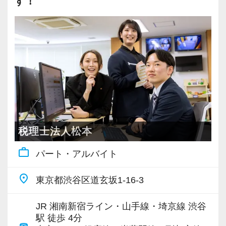
す！
税理士法人松本
work_outline
パート・アルバイト
place
東京都渋谷区道玄坂1-16-3
JR 湘南新宿ライン・山手線・埼京線 渋谷
駅 徒歩 4分