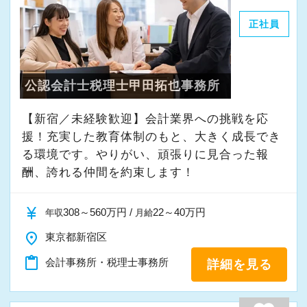
（在籍期間によって金額の上限あり）
正社員
◆スーツ手当として、事務所が補助するシステ
ムを用意しております。（在籍期間によって金
額の上限あり）
公認会計士税理士甲田拓也事務所
◆簿記検定や税理士講座の「授業料補助制度」
【新宿／未経験歓迎】会計業界への挑戦を応
があります。
援！充実した教育体制のもと、大きく成長でき
る環境です。やりがい、頑張りに見合った報
【働く環境の魅力】
酬、誇れる仲間を約束します！
当事務所は自社ビルで、渋谷駅徒歩12分の場所
にあります。
currency_yen
308～560万円 /
22～40万円
年収
月給
静かな住宅地に建ち、建築が好きな所長みずか
place
東京都新宿区
らがデザインをおこなった古代ローマ風のオフ
ィスです。（求人写真に入口を掲載していま
content_paste
会計事務所・税理士事務所
詳細を見る
す！）
税務会計の基幹システムは弥生会計・達人。他