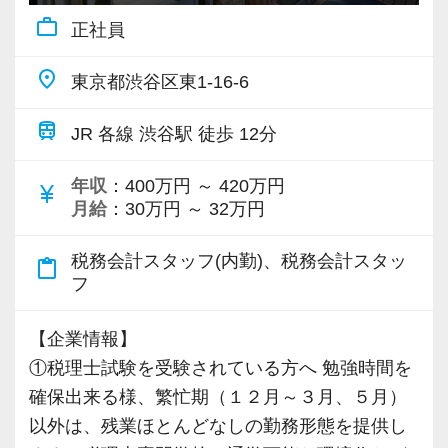
あなたのスキルを当事務所で人生の武器に変え
す。
work_outline
正社員
ませんか？ルーティンにとどまらず、「考える
あなたらしさを活かしながら税務の力を身につ
仕事」で自分の市場価値を高めたい方、是非一
place
けることができます。
東京都渋谷区東1-16-6
緒にお仕事しましょう。
仕事も、人生も、どちらも大切に。効率的な業
train
JR 各線 渋谷駅 徒歩 12分
【福利厚生】
務体制とチームワークで繁忙期以外は無理のな
◆当事務所と顧問契約頂いているクライアント
い働き方を実現しています。
年収
：400万円 ～ 420万円
currency_yen
から商品を購入した場合は、クライアントへの
月給
：30万円 ～ 32万円
安定した環境で腰を据えて働きながら専門性も
売上貢献として事務所で半額を負担します。
しっかり高められます。長く安心して働ける職
（在籍期間によって金額の上限あり）
税務会計スタッフ(内勤)、税務会計スタッ
content_paste
場を探しておられる方、是非ご応募下さい。専
◆スーツ手当として、事務所が補助するシステ
フ
門性は積み上げるものではなく選びとるもので
ムを用意しております。（在籍期間によって金
す。
【企業情報】
額の上限あり）
①税理士試験を受験されている方へ 勉強時間を
◆簿記検定や税理士講座の「授業料補助制度」
【今回の募集について】
確保出来る様、繁忙期（１２月～３月、５月）
があります。
会計事務所経験者を歓迎。
以外は、残業ほとんどなしの勤務形態を提供し
次世代を担う社員を募集します。