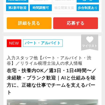
い環境づくりを積極的に推進していきます。
第2新卒歓迎
時間調整可
独立開業支援
歩合制度あり
現在当社では「渋谷」「新宿」「錦糸町」
長く安心して働ける環境を用意してお待ちして
「柏」「横浜」「大阪」の６拠点を展開してい
おりますので、当社で将来の不安なく働いてみ
ます。
ませんか？
詳細を見る
応募する
2021年6月に「渋谷オフィス」を新設し、その
後「新宿オフィス」「大阪オフィス」「錦糸町
【渋谷の事務所はこんなオフィスです】
favorite
オフィス」が拡張移転！
2021年6月にオープンしたオフィス。
パート・アルバイト
NEW
マイリスト
さらに2022年12月には「柏オフィス」を開設
新宿オフィスの精鋭スタッフが立ち上げメンバ
し、2025年には大阪オフィスを増床するなど、
ーとして運営をスタートしました。
入力スタッフ他【パート・アルバイト・渋
事業拡大を続けています。
谷】／リライル税理士法人の求人情報
都心部ということもあり、IT系など最先端の技
安定性抜群の環境で自己成長を実現できます。
術を取り扱うお客様が多いのが特徴です。
在宅・扶養内OK／週3日・1日4時間〜／
未経験・ブランク歓迎｜AIと仕組みを味
社員の持つ「やる・やりたい」という気持ちを
20代が中心となっており、専門学校が近くにあ
方に、正確な仕事でチームを支えるパー
大事にしているため、資格を持っていなくて
ることから資格取得に励むスタッフが多く活躍
ト
も、スピーディーなキャリアアップが可能で
しています。
す！