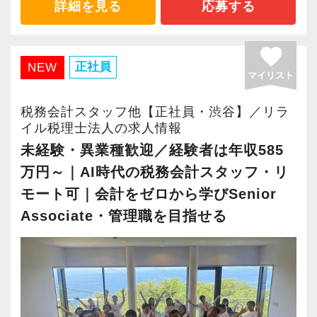
賞金総額100万円の「AI HACK Challenge」を実
詳細を見る
応募する
施企業」の認定を受け、今後も社員が働きやす
りがいを持てることとステップアップできるこ
施し、優れた取り組みに賞金を支給しました。
い環境づくりを積極的に推進していきます。
とを第一に考えています。
そこで生まれた活用事例を実務へ広げ、仕訳入
favorite
長く安心して働ける環境を用意してお待ちして
将来会計事務所で活躍したい熱い想いのある
力や申告書作成だけでなく、事業計画書の作成
正社員
NEW
マイリスト
おりますので、当社で将来の不安なく働いてみ
方、お待ちしています！
など、顧客支援の領域でもAI活用が進んでいま
ませんか？
す。
税務会計スタッフ他【正社員・渋谷】／リラ
【実務型研修・教育制度充実！学生の間に、こ
安心して業務利用できるよう、利用ルール、チ
イル税理士法人の求人情報
【渋谷の事務所はこんなオフィスです】
れからの会計業界で生き残るために必要な専門
ェック体制、OJT、ノウハウ共有も整えていま
未経験・異業種歓迎／経験者は年収585
2021年6月にオープンしたオフィス。
性を磨けます】
す。
万円～｜AI時代の税務会計スタッフ・リ
新宿オフィスの精鋭スタッフが立ち上げメンバ
会計業界はいずれコンピューターやAIに取って
モート可｜会計をゼロから学びSenior
ーとして運営をスタートしました。
変わられる職業と言われています。
■生産性を、待遇に還元
Associate・管理職を目指せる
都心部ということもあり、IT系など最先端の技
その中で生き残るためにできることはコンピュ
AI・クラウド活用による生産性向上と事業成長
術を取り扱うお客様が多いのが特徴です。
ーターやAIにはできないお客様とのコミュニケ
の成果を、働く人にも還元。
ーション力を磨くこと。
2022年11月、2025年7月にそれぞれ5％、2026
20代が中心となっており、専門学校が近くにあ
年10月にはパート職を含む全職種を対象に10％
ることから資格取得に励むスタッフが多く活躍
当社では、全員がお客様のことを一番に考え、
のベースアップを実施します。