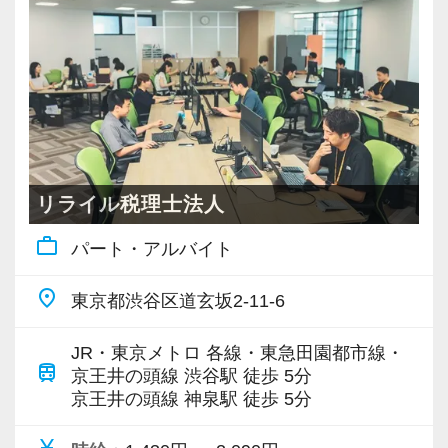
若いメンバーが多く明るい雰囲気で、全員がや
会計事務所経験者の方には幅広い業務に携わっ
る気に満ちあふれています。
ていただき、早い段階から部下やチームのマネ
自主性がある方には活躍できる舞台はいくらで
ジメント業務にも挑戦できます！これまでの経
もご用意するので、この業界で何か成し遂げた
験・知識を活かしながら、さらに上のステージ
い目標がある方は、ぜひ当社の門を叩いてくだ
でキャリアアップをしませんか？
さい！
リライル税理士法人
【対象業種100種以上！節税・融資・税務調査に
【ご紹介が多い安定企業でお客様から一番に信
work_outline
パート・アルバイト
強い税理士法人です】
頼される税務のプロを目指せます】
創業以来17年連続増収増益、顧問先数2500以
私達は「税務のプロフェッショナルとしてお客
place
東京都渋谷区道玄坂2-11-6
上、全国6拠点で安定的に成長中です。
様に寄り添う」ことが一つの使命です。
お客様に事務所までご来社いただく来所型サー
JR・東京メトロ 各線・東急田園都市線・
ビスで、中小企業の経営を幅広くサポートして
train
お客様から「こうしたい」という理想をいただ
京王井の頭線 渋谷駅 徒歩 5分
京王井の頭線 神泉駅 徒歩 5分
います。
いたら、それを一緒になって実現するために大
きく力を発揮できる存在でありたいと考えてい