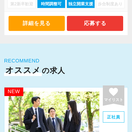
らがデザインをおこなった古代ローマ風のオフ
第2新卒歓迎
時間調整可
独立開業支援
歩合制度あり
・30代活躍中！
前向きに挑戦出来る社員を求めています。
ィスです。（求人写真に入口を掲載していま
税理士等の専門職を目指す方は、勉強しながら
す！）
【このような方が向いています】
詳細を見る
応募する
実務経験が積めます。
税務会計の基幹システムは弥生会計・達人。他
・仕事だけでなく、プライベートの時間を大切
にマネーフォワード、MJSも活用しています。
にしたい方。
これまでのご自身の経験や知識を最大限に活か
クラウドFRONTIER21にも対応しています。
・税理士試験の勉強時間を確保したい方。
し、更にキャリアを積んでください。
（代表者も5科目受験合格のため、税理士試験に
実務経験・キャリアについて詳しくお伺いし担
RECOMMEND
どんどんチャレンジできる環境で、ご自身のキ
は理解があります）
当していただく法人規模を決めていく所存で
オススメ
の求人
ャリアを発揮しませんか？
・ご家庭と両立し、過去の会計事務所業務経験
す。
ご応募、お待ちしています！
を活かしたい方。
favorite
・一般的な会計事務所業務の経験を積みたい
NEW
【社内の雰囲気】
方。
マイリスト
当事務所は先輩スタッフがつきながら、1つ1つ
・将来税理士として独立を考えている方。
の業務を丁寧に指導する体制があります。
・真面目な性格の方。
正社員
入社2～3年後に法人税申告書の作成が出来る
様、指導しています。