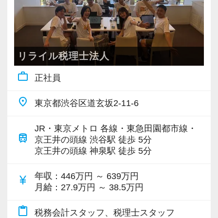
しています。
最新の税務・会計サービスを提供しています。
現時点で深い知識や経験をお持ちでなくても安
■仕事もイベントも、本気で楽しむ
若いメンバーが多く明るい雰囲気で、全員がや
心してください！
「所長」「先生」と呼び合わないフラットな文
る気に満ちあふれています。
社員と同じように実務経験を積みながら税法や
化に加え、リモート勤務や時差出勤など柔軟な
リライル税理士法人
自主性がある方には活躍できる舞台はいくらで
会計の知識を得られるようフォロー体制はバッ
働き方を整えています。
work_outline
もご用意するので、この業界で何か成し遂げた
正社員
チリです。
ワーケーション、部活動、社内イベントも豊富
い目標がある方は、ぜひ当社の門を叩いてくだ
です。
place
東京都渋谷区道玄坂2-11-6
さい！
【先輩スタッフのサポートを受けながら段階を
参加は自由ですが、仕事にも人との関わりにも
踏んでステップアップできます♪】
前向きなカルチャーを大切にしています。
JR・東京メトロ 各線・東急田園都市線・
【ご紹介が多い安定企業でお客様から一番に信
入社してからのステップアッププランを準備し
ただ緩いだけではなく、一人ひとりが責任を持
train
京王井の頭線 渋谷駅 徒歩 5分
頼される税務のプロを目指せます】
ています。あなたの成長にあわせてステップア
京王井の頭線 神泉駅 徒歩 5分
ち、率直に意見を出し合える——「強いから、
私達は「税務のプロフェッショナルとしてお客
ップしていきましょう。
風通しがいい」組織を目指しています。
様に寄り添う」ことが一つの使命です。
年収
：446万円 ～ 639万円
currency_yen
月給
：27.9万円 ～ 38.5万円
▽ステップ1(入社〜約1ヶ月)
求めているのは、すでにAIを使いこなしている
お客様から「こうしたい」という理想をいただ
先輩が担当しているお客様の月次試算表を作成
人だけではありません。
content_paste
税務会計スタッフ、税理士スタッフ
いたら、それを一緒になって実現するために大