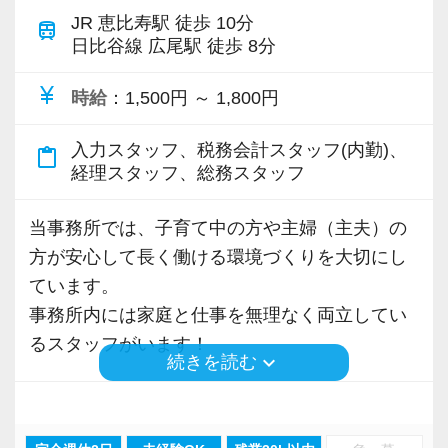
です。
り】
JR 恵比寿駅 徒歩 10分
ることができました。
train
参加は自由ですが、仕事にも人との関わりにも
日比谷線 広尾駅 徒歩 8分
社会保険等の一般的な福利厚生の他に、各種手
まだ入社１年目ですが、すでに法人20件・個人8
前向きなカルチャーを大切にしています。
当も充実。
件を担当させてもらっています。
currency_yen
時給
：1,500円 ～ 1,800円
ただ緩いだけではなく、一人ひとりが責任を持
税務能力検定等の資格検定に合格するともらえ
ち、率直に意見を出し合える——「強いから、
る「合格手当」、社員には入社3年（5万円）・5
現在は、税理士を目指して勉強にも励んでいま
入力スタッフ、税務会計スタッフ(内勤)、
content_paste
風通しがいい」組織を目指しています。
年（10万円）を支給する「勤続手当」もありま
す。
経理スタッフ、総務スタッフ
す。
オフィスに税理士がいるので、わからないこと
求めているのは、すでにAIを使いこなしている
詳しくはこちら（リンク先：https://www.tokyo-
はすぐ聞けるのがいいですね。
当事務所では、子育て中の方や主婦（主夫）の
人だけではありません。
consulting.com/recruit/environment/benefits）
経験と知識をつけて、お客様から頼られる存
方が安心して長く働ける環境づくりを大切にし
クラウドやAIに興味を持ち、「まず使ってみよ
在、後輩の手本になるような存在になれるよう
ています。
う」と思える方です。
【成長のための5つのこだわりを大事にしていま
に頑張っています。
事務所内には家庭と仕事を無理なく両立してい
「AIでも、日本一へ。」を、見る人ではなく、
す】
るスタッフがいます！
keyboard_arrow_down
続きを読む
一緒につくる人を募集しています。
仕事をする上では5つのこだわり「クイックレス
会社の良いところは“温かさ”があります。
ポンス・プラス思考・有言実行・他責禁止・気
お客様に対しても、仲間に対しても、アットホ
◆ シフトは柔軟に調整します！
配り」を掲げ、一人ひとりが実行しています。
ームで明るい会社です。
お子さまの学校行事やご家庭の予定に合わせ