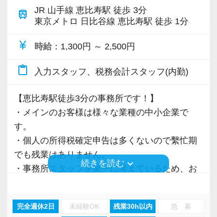
仕事も、人生も、どちらも大切に。効率的な業
JR 山手線 恵比寿駅 徒歩 3分
【福利厚生】
train
務体制とチームワークで繁忙期以外は無理のな
東京メトロ 日比谷線 恵比寿駅 徒歩 1分
◆当事務所と顧問契約頂いているクライアント
い働き方を実現しています。
から商品を購入した場合は、クライアントへの
currency_yen
時給
：1,300円 ～ 2,500円
安定した環境で腰を据えて働きながら専門性も
売上貢献として事務所で半額を負担します。
しっかり高められます。長く安心して働ける職
（在籍期間によって金額の上限あり）
content_paste
入力スタッフ、税務会計スタッフ(内勤)
場を探しておられる方、是非ご応募下さい。専
◆スーツ手当として、事務所が補助するシステ
門性は積み上げるものではなく選びとるもので
ムを用意しております。（在籍期間によって金
【恵比寿駅徒歩3分の事務所です！】
す。
額の上限あり）
・メインのお客様は様々な業種の中小企業で
◆簿記検定や税理士講座の「授業料補助制度」
す。
【今回の募集について】
があります。
・個人の所得税確定申告は多くないので繫忙期
会計事務所経験者を歓迎。
でも残業はありません。
次世代を担う社員を募集します。
keyboard_arrow_down
続きを読む
【働く環境の魅力】
・事務所スタッフを第一に考えているため、お
組織化された効率性の高い事務所で共に働きま
当事務所は自社ビルで、渋谷駅徒歩12分の場所
客様の質にもこだわっております。
せんか？
にあります。
（無理難題を言ってくるお客様はお断りして
完全週休2日
未経験OK
残業30h以内
急 募
静かな住宅地に建ち、建築が好きな所長みずか
おります）
常に向上心を有し、仕事に対して真摯であり、