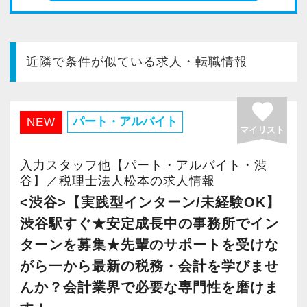
今すぐ会員登録
PC版サイトを見る
近隣で条件が似ている求人・転職情報
favorite
パート・アルバイト
採用ご担当者様
NEW
マイリスト
入力スタッフ他【パート・アルバイト・渋
谷】／税理士法人松本の求人情報
<渋谷>【実践型インターン/未経験OK】
渋谷駅すぐ★安定成長中の事務所でイン
ターンを募集★先輩のサポートを受けな
がら一から最新の税務・会計を学びませ
んか？会計業界で必要な専門性を磨けま