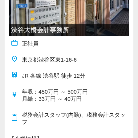
どまらず、クライアントの未来を見据えたパー
思いがある人、大歓迎です！
トナーであり続けるため、専門知識はもちろ
ん、企画力・提案力も日々磨きをかけていま
す。
渋谷大橋会計事務所
あなたのスキルを当事務所で人生の武器に変え
work_outline
正社員
ませんか？ルーティンにとどまらず、「考える
仕事」で自分の市場価値を高めたい方、是非一
place
東京都渋谷区東1-16-6
緒にお仕事しましょう。
仕事も、人生も、どちらも大切に。効率的な業
train
JR 各線 渋谷駅 徒歩 12分
務体制とチームワークで繁忙期以外は無理のな
い働き方を実現しています。
年収
：450万円 ～ 500万円
currency_yen
月給
：33万円 ～ 40万円
安定した環境で腰を据えて働きながら専門性も
しっかり高められます。長く安心して働ける職
税務会計スタッフ(内勤)、税務会計スタッ
content_paste
場を探しておられる方、是非ご応募下さい。専
フ
門性は積み上げるものではなく選びとるもので
す。