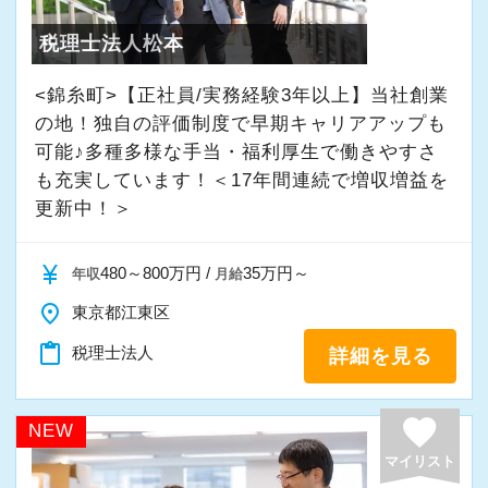
このような体制があることで安心して業務を進
税理士法人松本
められ、指導をする側の教育にも繋がってくる
と考えています。
<錦糸町>【正社員/実務経験3年以上】当社創業
お互い協力しあいながら、共に成長を目指して
の地！独自の評価制度で早期キャリアアップも
いく環境が整っています。
可能♪多種多様な手当・福利厚生で働きやすさ
服装は2026年5月からビジネスカジュアルを導
も充実しています！＜17年間連続で増収増益を
入。清潔感があり社会人としての身だしなみを
更新中！＞
心がけて頂ければ大丈夫です。ネイルも自由で
す。
currency_yen
480～800万円 /
35万円～
年収
月給
あなたらしさを活かしながら税務の力を身につ
place
東京都江東区
けることができます。
content_paste
税理士法人
詳細を見る
【福利厚生】
favorite
◆当事務所と顧問契約頂いているクライアント
NEW
から商品を購入した場合は、クライアントへの
マイリスト
売上貢献として事務所で半額を負担します。