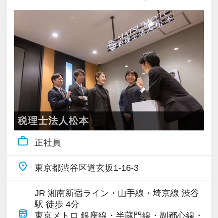
充実した実務重視のOJTで、安心して職務経験
と知識をゼロから身に付けられます！
税務・会計の経験と知識を磨きながらステップ
アップを目指しませんか？
【対象業種100種以上！節税・融資・税務調査に
強い税理士法人です】
創業以来17年連続増収増益、顧問先数2500以
税理士法人松本
上、全国6拠点で安定的に成長中です。
work_outline
正社員
お客様に事務所までご来社いただく来所型サー
ビスで、中小企業の経営を幅広くサポートして
place
東京都渋谷区道玄坂1-16-3
います。
JR 湘南新宿ライン・山手線・埼京線 渋谷
専門Webサイトを10サイト以上運営しており、
駅 徒歩 4分
train
新規顧問契約のお客様が毎年400件以上増加！
東京メトロ 銀座線・半蔵門線・副都心線・