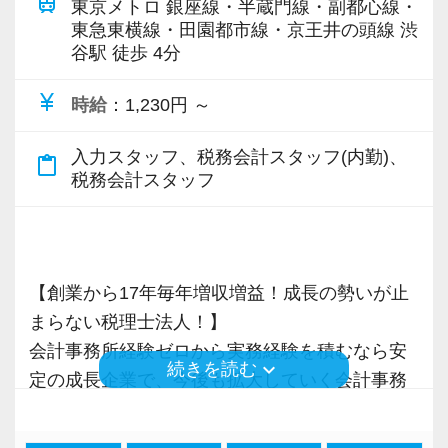
train
東京メトロ 銀座線・半蔵門線・副都心線・
東急東横線・田園都市線・京王井の頭線 渋
谷駅 徒歩 4分
currency_yen
時給
：1,230円 ～
入力スタッフ、税務会計スタッフ(内勤)、
content_paste
税務会計スタッフ
【創業から17年毎年増収増益！成長の勢いが止
まらない税理士法人！】
会計事務所経験ゼロから実務経験を積むなら安
keyboard_arrow_down
続きを読む
定の成長企業で、今後も拡大していく会計事務
所でスタートしましょう！