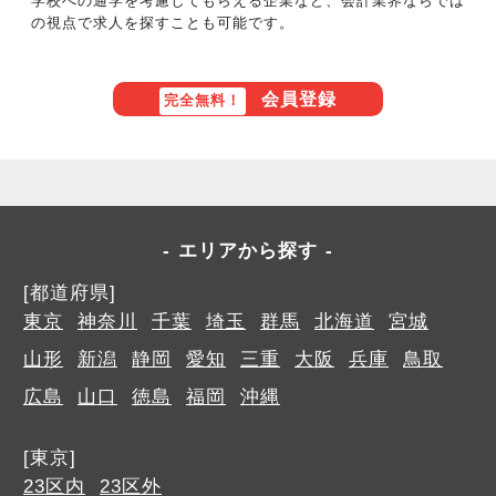
学校への通学を考慮してもらえる企業など、会計業界ならでは
の視点で求人を探すことも可能です。
会員登録
完全無料！
エリアから探す
[都道府県]
東京
神奈川
千葉
埼玉
群馬
北海道
宮城
山形
新潟
静岡
愛知
三重
大阪
兵庫
鳥取
広島
山口
徳島
福岡
沖縄
[東京]
23区内
23区外