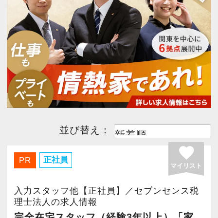
今すぐ会員登録
PC版サイトを見る
採用ご担当者様
並び替え：
favorite
正社員
PR
マイリスト
入力スタッフ他【正社員】／セブンセンス税
理士法人の求人情報
完全在宅スタッフ（経験3年以上）「家