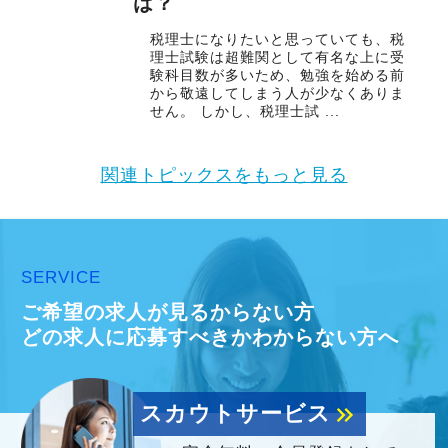
は？
税理士になりたいと思っていても、税
理士試験は超難関として有名な上に受
験科目数が多いため、勉強を始める前
から敬遠してしまう人が少なくありま
せん。 しかし、税理士試 ...
関連トピックスをもっと見る
SERVICE
ご希望の求人が見るからない方
どの求人に応募すべきかわからない方へ
スカウトサービス
keyboard_double_arrow_right