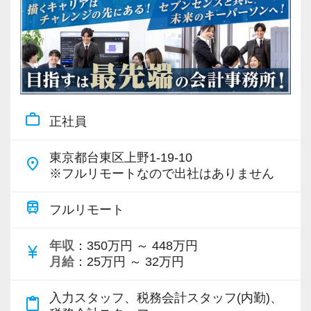
work_outline
正社員
東京都台東区上野1-19-10
place
※フルリモートなので出社はありません
train
フルリモート
年収
：350万円 ～ 448万円
currency_yen
月給
：25万円 ～ 32万円
入力スタッフ、税務会計スタッフ(内勤)、
content_paste