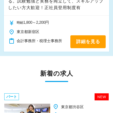
る。試験勉強と実務を両立して、スキルアップ
したい方大歓迎！正社員登用制度有
currency_yen
1,800～2,200円
時給
place
東京都新宿区
content_paste
会計事務所・税理士事務所
詳細を見る
新着の求人
パート
NEW
place
千葉県柏市