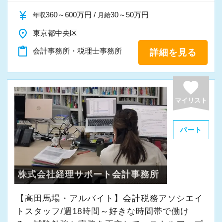
currency_yen
360～600万円 /
30～50万円
年収
月給
place
東京都中央区
content_paste
会計事務所・税理士事務所
詳細を見る
favorite
マイリスト
パート
株式会社経理サポート会計事務所
【高田馬場・アルバイト】会計税務アソシエイ
トスタッフ/週18時間～好きな時間帯で働け