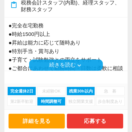
税務会計スタッフ(内勤)、経理スタッフ、
content_paste
＜募集の背景＞
財務スタッフ
・事業拡大に伴う増員募集
・組織力強化に向けた採用
●完全在宅勤務
・将来の中核人材を募集
●時給1500円以上
●昇給は能力に応じて随時あり
＜先輩スタッフの声＞
●特別手当・賞与あり
Q. 当事務所を選んだ理由は？
●子育て・試験勉強との両立をサポート
A. 幅広い業務を経験できる点に魅力を感じ、入
keyboard_arrow_down
続きを読む
●ご都合にあわせて勤務時間・日数は柔軟に相談
所を決めました。
可能
●正社員登用あり
Q. 実際に働いてみてどうですか？
完全週休2日
未経験OK
残業30h以内
急 募
A. さまざまな業務を任せてもらえるので、以前
第2新卒歓迎
時間調整可
独立開業支援
歩合制度あり
当事務所は、創業期や成長期の企業を中心に支
より成長スピードが上がったと感じています。
援を行っている事務所です。
現代では電子化が進んでいることから人も会社
詳細を見る
応募する
Q. 職場の雰囲気は？
も生産性が求められており、当事務所でもDXを