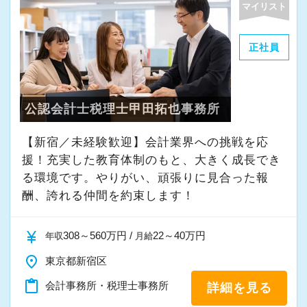
マイリスト
・その他付随する業務
正社員
これまでの会計事務所や経理経験を活かしてご
活躍いただけます。
公認会計士税理士甲田拓也事務所
また、経験やスキルに応じて徐々に担当する業
務の幅を広げていただきます。
【新宿／未経験歓迎】会計業界への挑戦を応
将来的には申告書レビューなど、専門性を高め
援！充実した教育体制のもと、大きく成長でき
られる業務にも携わることが可能です。
る環境です。やりがい、頑張りに見合った報
どこでも通用する実務スキルを身につけなが
酬、誇れる仲間を約束します！
ら、着実にスキルアップできる環境です。
currency_yen
308～560万円 /
22～40万円
年収
月給
★当事務所ではこんな方をお待ちしています！
place
東京都新宿区
★
content_paste
会計事務所・税理士事務所
詳細を見る
当事務所では、職員同士が協力しながら気持ち