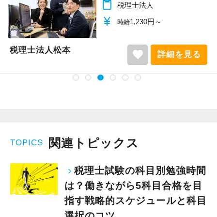
content_paste
税理士法人
currency_yen
1,140円～
時給
税理士法人松本
favorite
詳細を見る
関連トピックス
TOPICS
税理士試験の科目別勉強時間
は？働きながら5科目合格を目
指す戦略的スケジュールと科目
選択のコツ