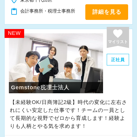
place
「新しいことにも前向きに挑戦してみる」
content_paste
会計事務所・税理士事務所
詳細を見る
そんな姿勢をお持ちの方であれば、経験を活か
favorite
しながらさらに成長できる環境です。
NEW
一緒に学び、成長しながら、お客様のお役に立
マイリスト
てる仕事をしていきませんか。
正社員
★事務所の理念★
～事業の発展に寄与するために、公正で健全な
会計・税務を通じて、貢献できる価値を提供
Gemstone税理士法人
し、人生豊かで幸せになるための力となること
【未経験OK/日商簿記2級】時代の変化に左右さ
～
れにくい安定した仕事です！チームの一員とし
当事務所では、経営者やそこで働く社員の皆さ
て⻑期的な視野でゼロから育成します！経験よ
まがより良い未来を実現できるよう、日々業務
りも人柄とやる気を求めます！
に取り組んでいます。