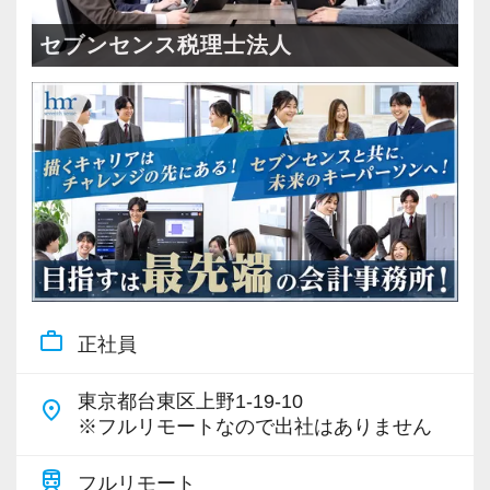
＜成長中の税理士法人＞
・全国14拠点で事業展開
セブンセンス税理士法人
・従業員240名以上に拡大
・会計・税務・財務・労務まで対応
・専門家が在籍しワンストップ支援
＜学びを後押し＞
・書籍購入費／研修費は全額会社負担
・隔月で税法・実務の学習会あり
・資格取得を目指す社員が多数
work_outline
正社員
＜募集の背景＞
・事業拡大に伴う増員募集
東京都台東区上野1-19-10
place
・組織力強化に向けた採用
※フルリモートなので出社はありません
・将来の中核人材を募集
train
フルリモート