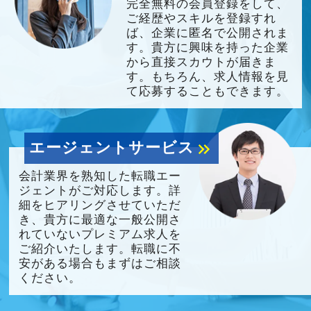
完全無料の会員登録をして、
ご経歴やスキルを登録すれ
ば、企業に匿名で公開されま
す。貴方に興味を持った企業
から直接スカウトが届きま
す。もちろん、求人情報を見
て応募することもできます。
エージェントサービス
keyboard_double_arrow_right
会計業界を熟知した転職エー
ジェントがご対応します。詳
細をヒアリングさせていただ
き、貴方に最適な一般公開さ
れていないプレミアム求人を
ご紹介いたします。転職に不
安がある場合もまずはご相談
ください。