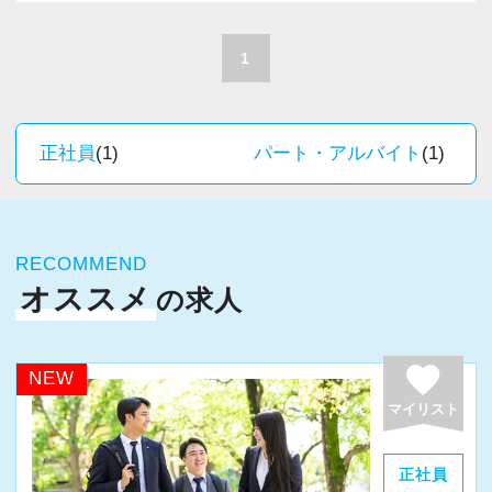
A. 上司や先輩に相談しやすく、風通しの良い職
積極的に推進しています。
場だと感じています。
職員一人ひとりの力がそのまま事業運営に直結
1
するところで、個人事務所ならではの面白さと
＜求める人材＞
実感が当事務所にはあります。
・税務経験を活かして成長したい方
新しいチャレンジが沢山ありますので、飽きる
正社員
(1)
パート・アルバイト
(1)
・キャリアアップ志向のある方
ことなく経験を積み重ねることができます。
・主体的に業務を進められる方
・顧客対応や提案業務に挑戦したい方
★職場の雰囲気★
・資産税など専門性を高めたい方
RECOMMEND
個人事務所ならではの自由な雰囲気で、気負い
・将来的にマネジメントに関わりたい方
オススメ
の求人
なく業務に向かっています。
職員同士の距離も近く、先輩へ相談しながら業
＜まずはカジュアル面談へ＞
務を覚えていくことができます。
favorite
NEW
・事前に気軽な面談を実施
パソコン作業になりますので、目や脳が疲れた
マイリスト
・仕事内容やキャリアを相談可
ら、お茶やお菓子で糖分補給もしながら、作業
・ざっくばらんに質問OK
を進めています。
正社員
・納得後に選考へ進めます