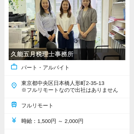
・個人～大企業まで幅広く経験可能
・税務顧問＋資産税に関与
・相続／事業承継／M&Aにも対応
＜成長中の税理士法人＞
・全国14拠点で事業展開
久能五月税理士事務所
・従業員240名以上に拡大
work_outline
パート・アルバイト
・会計・税務・財務・労務まで対応
・専門家が在籍しワンストップ支援
東京都中央区日本橋人形町2-35-13
place
※フルリモートなので出社はありません
＜学びを後押し＞
・書籍購入費／研修費は全額会社負担
train
フルリモート
・隔月で税法・実務の学習会あり
currency_yen
時給
：1,500円 ～ 2,000円
・資格取得を目指す社員が多数