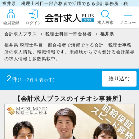
福井県 - 税理士科目一部合格者で活躍できる会計事務所・税理士事務所の求人・転職情報
求人検索
会員登録
ログイン
会計求人プラス
税理士科目一部合格者
福井県
福井県 税理士科目一部合格者で活躍できる会計・税理士事務
ログイン
所の求人情報、転職情報です。未経験からでも働ける会計業界
の求人情報も多数掲載中。
最近見た求人
2
件
(1～2件を表示中)
マイリスト
正社員
(1)
パート・アルバイト
(1)
【会計求人プラスのイチオシ事務所】
お問い合わせ