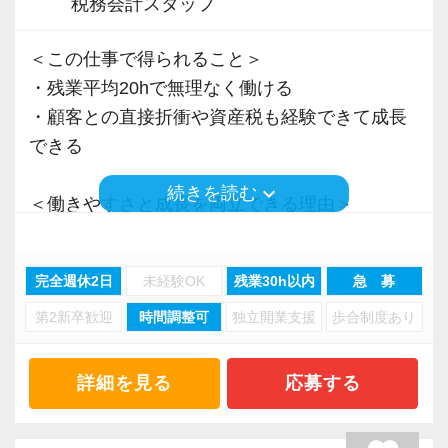
税務会計スタッフ
＜この仕事で得られること＞
・残業平均20hで無理なく働ける
・顧客との直接折衝や資産税も経験できて成長
できる
keyboard_arrow_down
続きを読む
＜働きやすさと成長を両立できる理由＞
・入力業務はアシスタントが担当
・分業体制で業務負担を軽減
完全週休2日
未経験OK
残業30h以内
急 募
・顧客対応や提案業務に集中可能
第2新卒歓迎
時間調整可
独立開業支援
歩合制度あり
・資産税や相続など専門性の高い案件あり
・顧客と直接折衝する機会が豊富
・経験値が自然と積み上がる環境
詳細を見る
応募する
＜働きやすい環境＞