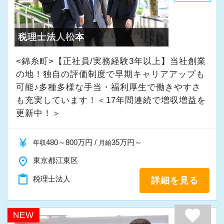
・入社時期は柔軟に対応
★入社後の仕事内容★
・半年～1年の調整も可能
業務時間内は、事務所内スタッフともやりとり
税理士法人松本
して頂きながら、
まずはカジュアル面談からでも歓迎です
完全在宅会計スタッフとして、会計業務全般を
<錦糸町>【正社員/実務経験3年以上】当社創業
「応募する」からお気軽にご連絡ください。
お任せします。
の地！独自の評価制度で早期キャリアアップも
可能♪多種多様な手当・福利厚生で働きやすさ
も充実しています！＜17年間連続で増収増益を
【具体的な業務】
更新中！＞
・記帳代行
・確定申告業務
currency_yen
480～800万円 /
35万円～
年収
月給
・年末調整業務
place
・申告書作成補助
東京都江東区
・決算業務
content_paste
税理士法人
詳細を見る
・Excelを使用した集計、Wordでの文書作成
・資料やデータの整理
favorite
NEW
・電話、メール対応