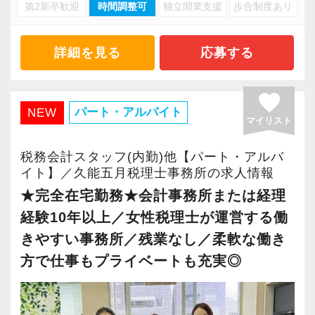
・キャリアアップ志向のある方
第2新卒歓迎
時間調整可
独立開業支援
歩合制度あり
・資産税や相続など専門性の高い案件あり
・主体的に業務を進められる方
・顧客と直接折衝する機会が豊富
・顧客対応や提案業務に挑戦したい方
・経験値が自然と積み上がる環境
詳細を見る
応募する
・資産税など専門性を高めたい方
・将来的にマネジメントに関わりたい方
＜働きやすい環境＞
favorite
・有給取得率90％以上
パート・アルバイト
NEW
マイリスト
＜まずはカジュアル面談へ＞
・年間休日125日以上
・事前に気軽な面談を実施
・繁忙期も月30～40h程度
税務会計スタッフ(内勤)他【パート・アルバ
・仕事内容やキャリアを相談可
・男性の育休取得率100％
イト】／久能五月税理士事務所の求人情報
・ざっくばらんに質問OK
・テレワーク導入済み
★完全在宅勤務★会計事務所または経理
・納得後に選考へ進めます
・全席デュアルモニタ完備
経験10年以上／女性税理士が運営する働
・入社時期は柔軟に対応
きやすい事務所／残業なし／柔軟な働き
・半年～1年の調整も可能
＜幅広い経験・成長環境＞
方で仕事もプライベートも充実◎
・クライアント2500社以上
まずはカジュアル面談からでも歓迎です
・9割が紹介の安定基盤
「応募する」からお気軽にご連絡ください。
・一般企業～医療・学校法人まで対応