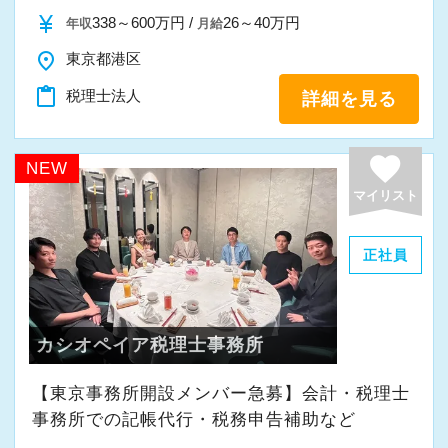
また、職員一人ひとりが仕事にやりがいや成長
currency_yen
338～600万円 /
26～40万円
年収
月給
を感じながら、安心して長く働ける事務所であ
place
東京都港区
りたいと考えています。
content_paste
税理士法人
詳細を見る
私たちと一緒に成長しながら働いてみません
か。
favorite
NEW
ご応募をお待ちしております！
マイリスト
正社員
カシオペイア税理士事務所
【東京事務所開設メンバー急募】会計・税理士
事務所での記帳代行・税務申告補助など