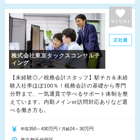
よく働ける環境づくりを大切にしています。
経験やスキルももちろん重要ですが、それ以上
favorite
に周囲への思いやりや感謝の気持ちを持ち、誠
マイリスト
実に仕事へ向き合える方と一緒に働きたいと考
えています。
正社員
株式会社東京タックスコンサルテ
・素直な姿勢で新しいことを学べる方
ィング
・周囲と協力しながら業務を進められる方
・お客様や仲間に対して誠実に対応できる方
【未経験◎／税務会計スタッフ】駅チカ＆未経
・成長意欲を持ち、前向きにチャレンジできる
験入社率ほぼ100％！税務会計の基礎から専門
方
分野まで、一気通貫で学べるサポート体制を整
えています。内勤メインor訪問対応ありなど選
べる働き方も。
また、当事務所ではDX化や業務改善などにも積
極的に取り組んでいます。
currency_yen
350～430万円 /
24～30万円
年収
月給
「まずはやってみる」
東京都千代田区