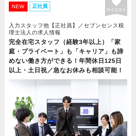
favorite
・有給取得率90％以上
正社員
NEW
マイリスト
・年間休日125日以上
・繁忙期も月30～40h程度
入力スタッフ他【正社員】／セブンセンス税
・男性の育休取得率100％
理士法人の求人情報
・テレワーク導入済み
完全在宅スタッフ（経験3年以上）「家
・全席デュアルモニタ完備
庭・プライベート」も「キャリア」も諦
めない働き方ができる！年間休日125日
＜幅広い経験・成長環境＞
以上・土日祝／急なお休みも相談可能！
・クライアント2500社以上
・9割が紹介の安定基盤
・一般企業～医療・学校法人まで対応
・個人～大企業まで幅広く経験可能
・税務顧問＋資産税に関与
・相続／事業承継／M&Aにも対応