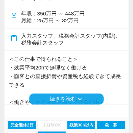
＜先輩スタッフの声＞
年収
：350万円 ～ 448万円
Q. 当事務所を選んだ理由は？
currency_yen
月給
：25万円 ～ 32万円
A. 幅広い業務を経験できる点に魅力を感じ、入
所を決めました。
入力スタッフ、税務会計スタッフ(内勤)、
content_paste
税務会計スタッフ
Q. 実際に働いてみてどうですか？
A. さまざまな業務を任せてもらえるので、以前
＜この仕事で得られること＞
より成長スピードが上がったと感じています。
・残業平均20hで無理なく働ける
・顧客との直接折衝や資産税も経験できて成長
Q. 職場の雰囲気は？
できる
A. 上司や先輩に相談しやすく、風通しの良い職
keyboard_arrow_down
続きを読む
場だと感じています。
＜働きやすさと成長を両立できる理由＞
・入力業務はアシスタントが担当
＜求める人材＞
・分業体制で業務負担を軽減
完全週休2日
未経験OK
残業30h以内
急 募
・税務経験を活かして成長したい方
・顧客対応や提案業務に集中可能