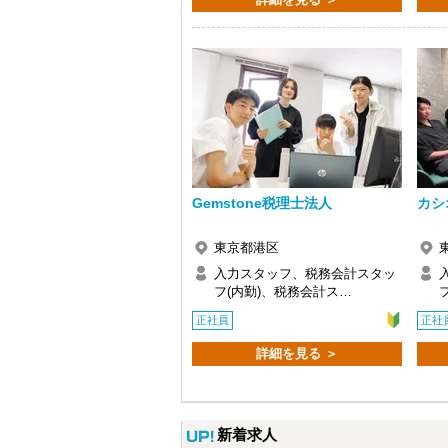
Q. 実際に働いてみてどうですか？
A. さまざまな業務を任せてもらえるの
Q. 職場の雰囲気は？
A. 上司や先輩に相談しやすく、風通し
＜求める人材＞
・税務経験を活かして成長したい方
・キャリアアップ志向のある方
・主体的に業務を進められる方
・顧客対応や提案業務に挑戦したい方
・資産税など専門性を高めたい方
Gemstone税理士法人
カシ
・将来的にマネジメントに関わりたい方
東京都港区
＜まずはカジュアル面談へ＞
・事前に気軽な面談を実施
入力スタッフ、税務会計スタッ
・仕事内容やキャリアを相談可
フ(内勤)、税務会計ス…
・ざっくばらんに質問OK
正社員
正社
・納得後に選考へ進めます
・入社時期は柔軟に対応
詳細を見る ＞
・半年～1年の調整も可能
まずはカジュアル面談からでも歓迎です
「応募する」からお気軽にご連絡くださ
新着求人