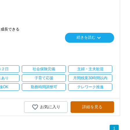
て成長できる
keyboard_arrow_down
続きを読む
り
い。
休２日
社会保険完備
主婦・主夫歓迎
スあり
子育て応援
月間残業30時間以内
接OK
勤務時間調整可
テレワーク推進
お気に入り
詳細を見る
1