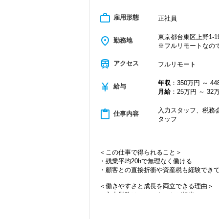
work_outline
雇用形態
正社員
東京都台東区上野1-19
place
勤務地
※フルリモートなの
train
アクセス
フルリモート
年収
：350万円 ～ 4
currency_yen
給与
月給
：25万円 ～ 32
入力スタッフ、税務会
content_paste
仕事内容
タッフ
＜この仕事で得られること＞
・残業平均20hで無理なく働ける
・顧客との直接折衝や資産税も経験でき
＜働きやすさと成長を両立できる理由＞
・入力業務はアシスタントが担当
・分業体制で業務負担を軽減
・顧客対応や提案業務に集中可能