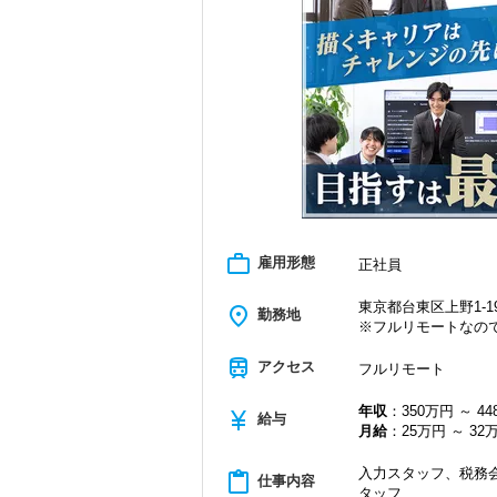
＜学びを後押し＞
・書籍購入費／研修費は全額会社負担
・隔月で税法・実務の学習会あり
・資格取得を目指す社員が多数
＜募集の背景＞
・事業拡大に伴う増員募集
・組織力強化に向けた採用
・将来の中核人材を募集
＜先輩スタッフの声＞
Q. 当事務所を選んだ理由は？
A. 幅広い業務を経験できる点に魅力を
work_outline
雇用形態
正社員
Q. 実際に働いてみてどうですか？
A. さまざまな業務を任せてもらえるの
東京都台東区上野1-19
place
勤務地
※フルリモートなの
Q. 職場の雰囲気は？
A. 上司や先輩に相談しやすく、風通し
train
アクセス
フルリモート
＜求める人材＞
年収
：350万円 ～ 4
currency_yen
・税務経験を活かして成長したい方
給与
月給
：25万円 ～ 32
・キャリアアップ志向のある方
・主体的に業務を進められる方
入力スタッフ、税務会
・顧客対応や提案業務に挑戦したい方
content_paste
仕事内容
タッフ
・資産税など専門性を高めたい方