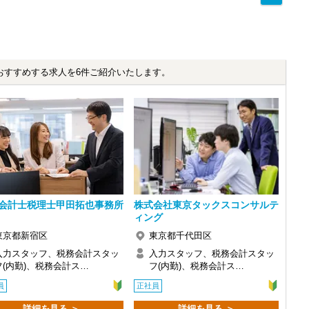
おすすめする求人を6件ご紹介いたします。
会計士税理士甲田拓也事務所
株式会社東京タックスコンサルテ
ィング
東京都新宿区
東京都千代田区
入力スタッフ、税務会計スタッ
入力スタッフ、税務会計スタッ
フ(内勤)、税務会計ス…
フ(内勤)、税務会計ス…
員
正社員
感じ、入所を決めました。
詳細を見る ＞
詳細を見る ＞