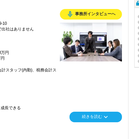
mic_none
事務所インタビューへ
-10
で出社はありません
48万円
万円
計スタッフ(内勤)、税務会計ス
て成長できる
keyboard_arrow_down
続きを読む