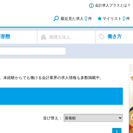
会計求人プラスとは？
0
0
最近見た求人
件
マイリスト
件
用形態
働き方
税理士法人
す。未経験からでも働ける会計業界の求人情報も多数掲載中。
並び替え：
1