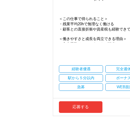
・将来的にマネジメントに関わりたい方
＜まずはカジュアル面談へ＞
＜この仕事で得られること＞
・事前に気軽な面談を実施
・残業平均20hで無理なく働ける
・仕事内容やキャリアを相談可
・顧客との直接折衝や資産税も経験でき
・ざっくばらんに質問OK
・納得後に選考へ進めます
＜働きやすさと成長を両立できる理由＞
・入社時期は柔軟に対応
・入力業務はアシスタントが担当
・半年～1年の調整も可能
・分業体制で業務負担を軽減
・顧客対応や提案業務に集中可能
まずはカジュアル面談からでも歓迎です
・資産税や相続など専門性の高い案件あ
「応募する」からお気軽にご連絡くださ
・顧客と直接折衝する機会が豊富
経験者優遇
完全週
・経験値が自然と積み上がる環境
駅から５分以内
ボーナ
＜働きやすい環境＞
・有給取得率90％以上
急募
WEB面
・年間休日125日以上
・繁忙期も月30～40h程度
・男性の育休取得率100％
・テレワーク導入済み
応募する
・全席デュアルモニタ完備
＜幅広い経験・成長環境＞
・クライアント2500社以上