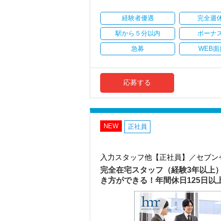
・資産税や相続など専門性の高い案件あ
・顧客と直接折衝する機会が豊富
経験者優遇
完全週
・経験値が自然と積み上がる環境
駅から５分以内
ボーナ
＜働きやすい環境＞
・有給取得率90％以上
急募
WEB面
・年間休日125日以上
・繁忙期も月30～40h程度
・男性の育休取得率100％
・テレワーク導入済み
応募する
・全席デュアルモニタ完備
＜幅広い経験・成長環境＞
・クライアント2500社以上
・9割が紹介の安定基盤
NEW
正社員
・一般企業～医療・学校法人まで対応
・個人～大企業まで幅広く経験可能
・税務顧問＋資産税に関与
入力スタッフ他【正社員】／セブン
・相続／事業承継／M&Aにも対応
完全在宅スタッフ（経験3年以上
＜成長中の税理士法人＞
き方ができる！年間休日125日
・全国14拠点で事業展開
・従業員240名以上に拡大
・会計・税務・財務・労務まで対応
・専門家が在籍しワンストップ支援