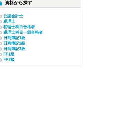
資格から探す
公認会計士
税理士
税理士科目合格者
税理士科目一部合格者
日商簿記1級
日商簿記2級
日商簿記3級
FP1級
FP2級