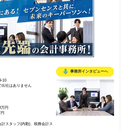
感じ、入所を決めました。
mic_none
事務所インタビューへ
で、以前より成長スピードが上がったと感じています。
-10
で出社はありません
の良い職場だと感じています。
48万円
万円
計スタッフ(内勤)、税務会計ス