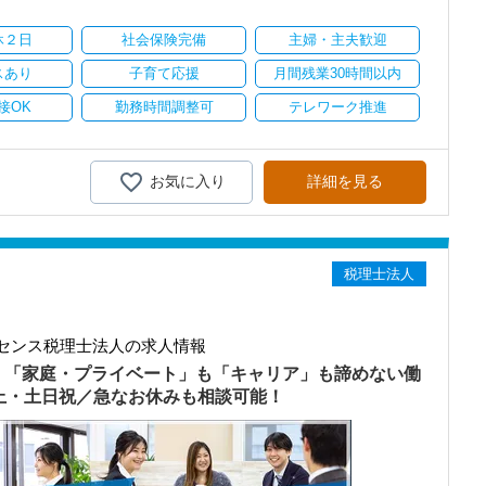
り
休２日
社会保険完備
主婦・主夫歓迎
スあり
子育て応援
月間残業30時間以内
接OK
勤務時間調整可
テレワーク推進
お気に入り
詳細を見る
税理士法人
センス税理士法人の求人情報
）「家庭・プライベート」も「キャリア」も諦めない働
以上・土日祝／急なお休みも相談可能！