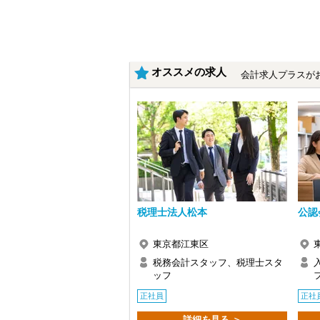
・9割が紹介の安定基盤
・一般企業～医療・学校法人まで対応
・個人～大企業まで幅広く経験可能
・税務顧問＋資産税に関与
・相続／事業承継／M&Aにも対応
オススメの求人
会計求人プラスが
＜成長中の税理士法人＞
・全国14拠点で事業展開
・従業員240名以上に拡大
・会計・税務・財務・労務まで対応
・専門家が在籍しワンストップ支援
＜学びを後押し＞
・書籍購入費／研修費は全額会社負担
・隔月で税法・実務の学習会あり
・資格取得を目指す社員が多数
税理士法人松本
公認
＜募集の背景＞
・事業拡大に伴う増員募集
・組織力強化に向けた採用
東京都江東区
・将来の中核人材を募集
税務会計スタッフ、税理士スタ
ッフ
＜先輩スタッフの声＞
Q. 当事務所を選んだ理由は？
正社員
正社
A. 幅広い業務を経験できる点に魅力を
詳細を見る ＞