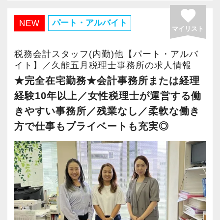
A. 上司や先輩に相談しやすく、風通しの良い職
います。
favorite
場だと感じています。
なので、脱税志向が強い方、無茶な要求をする
パート・アルバイト
NEW
マイリスト
方、癖の強い方、人柄がサポートしたいと思え
＜求める人材＞
ない方などは最初から契約しない、あるいは契
税務会計スタッフ(内勤)他【パート・アルバ
・税務経験を活かして成長したい方
約してからでも上記の傾向が判明次第、積極的
イト】／久能五月税理士事務所の求人情報
・キャリアアップ志向のある方
に解約する方針でいます。
★完全在宅勤務★会計事務所または経理
・主体的に業務を進められる方
このことから一般的な会計事務所より、お客様
経験10年以上／女性税理士が運営する働
・顧客対応や提案業務に挑戦したい方
の質（事業・会社規模ではなく人格的なもの）
きやすい事務所／残業なし／柔軟な働き
・資産税など専門性を高めたい方
はかなり良いと思います。
方で仕事もプライベートも充実◎
・将来的にマネジメントに関わりたい方
＜求める人物＞
＜まずはカジュアル面談へ＞
・基本的な決算書や税務申告書が作成できる方
・事前に気軽な面談を実施
・仕事に対して誠実に、責任感を持って取り組
・仕事内容やキャリアを相談可
める方
・ざっくばらんに質問OK
・色々な日々の業務や取り組む中で、疑問を持
・納得後に選考へ進めます