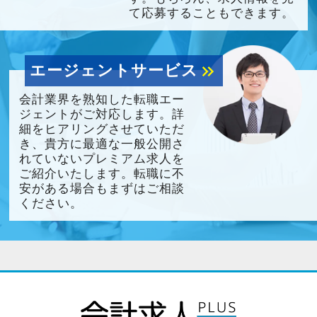
て応募することもできます。
エージェントサービス
keyboard_double_arrow_right
会計業界を熟知した転職エー
ジェントがご対応します。詳
細をヒアリングさせていただ
き、貴方に最適な一般公開さ
れていないプレミアム求人を
ご紹介いたします。転職に不
安がある場合もまずはご相談
ください。