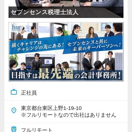
＜成長中の税理士法人＞
・全国14拠点で事業展開
セブンセンス税理士法人
・従業員240名以上に拡大
・会計・税務・財務・労務まで対応
・専門家が在籍しワンストップ支援
＜学びを後押し＞
・書籍購入費／研修費は全額会社負担
・隔月で税法・実務の学習会あり
・資格取得を目指す社員が多数
work_outline
正社員
＜募集の背景＞
・事業拡大に伴う増員募集
東京都台東区上野1-19-10
place
・組織力強化に向けた採用
※フルリモートなので出社はありません
・将来の中核人材を募集
train
フルリモート