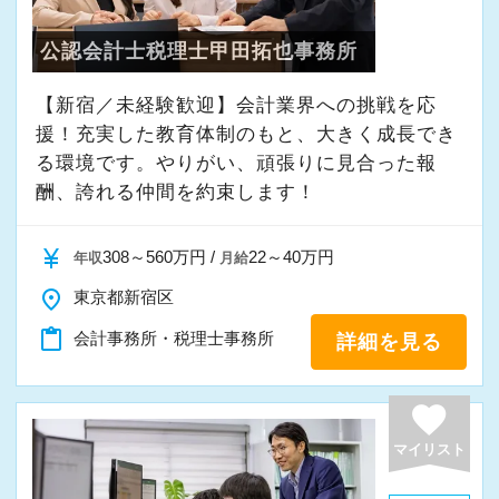
す。
興味を持たれた方はぜひご応募ください！
公認会計士税理士甲田拓也事務所
また、経験やスキルに応じて徐々に担当する業
務の幅を広げていただきます。
【新宿／未経験歓迎】会計業界への挑戦を応
将来的には申告書レビューなど、専門性を高め
援！充実した教育体制のもと、大きく成長でき
られる業務にも携わることが可能です。
る環境です。やりがい、頑張りに見合った報
どこでも通用する実務スキルを身につけなが
酬、誇れる仲間を約束します！
ら、着実にスキルアップできる環境です。
currency_yen
308～560万円 /
22～40万円
年収
月給
★当事務所ではこんな方をお待ちしています！
place
東京都新宿区
★
content_paste
会計事務所・税理士事務所
詳細を見る
当事務所では、職員同士が協力しながら気持ち
よく働ける環境づくりを大切にしています。
経験やスキルももちろん重要ですが、それ以上
favorite
に周囲への思いやりや感謝の気持ちを持ち、誠
マイリスト
実に仕事へ向き合える方と一緒に働きたいと考