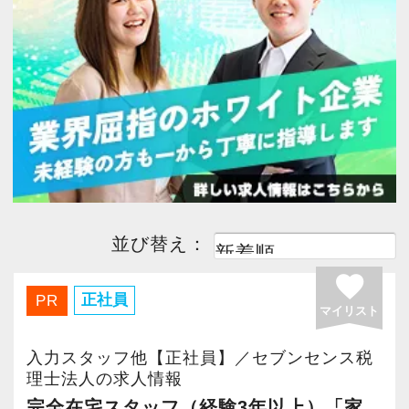
今すぐ会員登録
PC版サイトを見る
採用ご担当者様
並び替え：
favorite
正社員
PR
マイリスト
入力スタッフ他【正社員】／セブンセンス税
理士法人の求人情報
完全在宅スタッフ（経験3年以上）「家