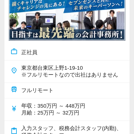
work_outline
正社員
東京都台東区上野1-19-10
place
※フルリモートなので出社はありません
train
フルリモート
年収
：350万円 ～ 448万円
currency_yen
月給
：25万円 ～ 32万円
入力スタッフ、税務会計スタッフ(内勤)、
content_paste