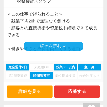
税務会計スタッフ
＜この仕事で得られること＞
・残業平均20hで無理なく働ける
・顧客との直接折衝や資産税も経験できて成長
できる
keyboard_arrow_down
続きを読む
＜働きやすさと成長を両立できる理由＞
・入力業務はアシスタントが担当
・分業体制で業務負担を軽減
完全週休2日
未経験OK
残業30h以内
急 募
・顧客対応や提案業務に集中可能
第2新卒歓迎
時間調整可
独立開業支援
歩合制度あり
・資産税や相続など専門性の高い案件あり
・顧客と直接折衝する機会が豊富
・経験値が自然と積み上がる環境
詳細を見る
応募する
＜働きやすい環境＞