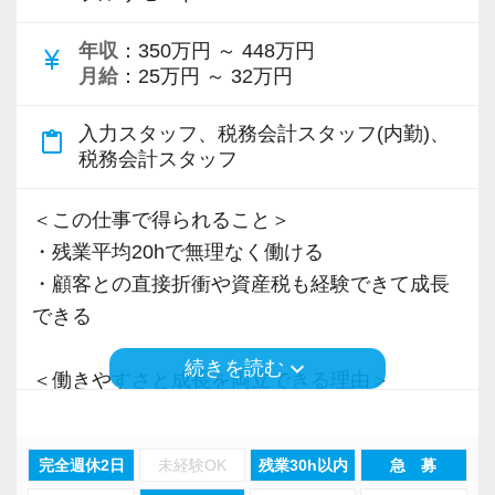
＜先輩スタッフの声＞
年収
：350万円 ～ 448万円
Q. 当事務所を選んだ理由は？
currency_yen
月給
：25万円 ～ 32万円
A. 幅広い業務を経験できる点に魅力を感じ、入
所を決めました。
入力スタッフ、税務会計スタッフ(内勤)、
content_paste
税務会計スタッフ
Q. 実際に働いてみてどうですか？
A. さまざまな業務を任せてもらえるので、以前
＜この仕事で得られること＞
より成長スピードが上がったと感じています。
・残業平均20hで無理なく働ける
・顧客との直接折衝や資産税も経験できて成長
Q. 職場の雰囲気は？
できる
A. 上司や先輩に相談しやすく、風通しの良い職
keyboard_arrow_down
続きを読む
場だと感じています。
＜働きやすさと成長を両立できる理由＞
・入力業務はアシスタントが担当
＜求める人材＞
・分業体制で業務負担を軽減
完全週休2日
未経験OK
残業30h以内
急 募
・税務経験を活かして成長したい方
・顧客対応や提案業務に集中可能