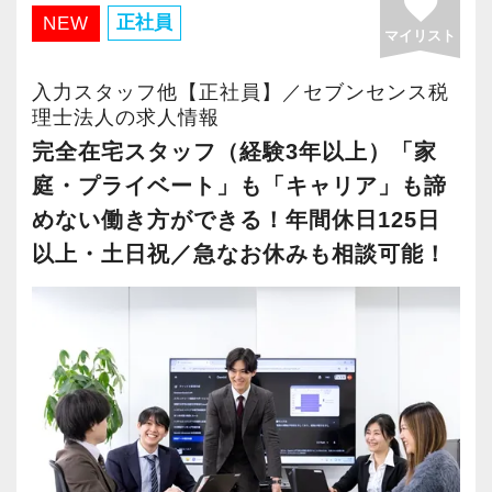
favorite
・有給取得率90％以上
正社員
NEW
マイリスト
・年間休日125日以上
・繁忙期も月30～40h程度
入力スタッフ他【正社員】／セブンセンス税
・男性の育休取得率100％
理士法人の求人情報
・テレワーク導入済み
完全在宅スタッフ（経験3年以上）「家
・全席デュアルモニタ完備
庭・プライベート」も「キャリア」も諦
めない働き方ができる！年間休日125日
＜幅広い経験・成長環境＞
以上・土日祝／急なお休みも相談可能！
・クライアント2500社以上
・9割が紹介の安定基盤
・一般企業～医療・学校法人まで対応
・個人～大企業まで幅広く経験可能
・税務顧問＋資産税に関与
・相続／事業承継／M&Aにも対応