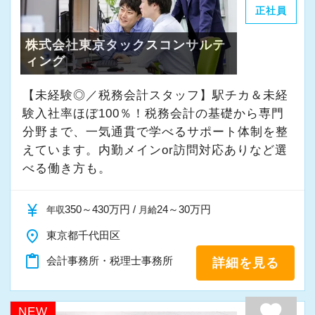
えています。
正社員
株式会社東京タックスコンサルテ
・素直な姿勢で新しいことを学べる方
ィング
・周囲と協力しながら業務を進められる方
・お客様や仲間に対して誠実に対応できる方
【未経験◎／税務会計スタッフ】駅チカ＆未経
・成長意欲を持ち、前向きにチャレンジできる
験入社率ほぼ100％！税務会計の基礎から専門
方
分野まで、一気通貫で学べるサポート体制を整
えています。内勤メインor訪問対応ありなど選
べる働き方も。
また、当事務所ではDX化や業務改善などにも積
極的に取り組んでいます。
currency_yen
350～430万円 /
24～30万円
年収
月給
「まずはやってみる」
place
東京都千代田区
「新しいことにも前向きに挑戦してみる」
content_paste
会計事務所・税理士事務所
詳細を見る
そんな姿勢をお持ちの方であれば、経験を活か
favorite
しながらさらに成長できる環境です。
NEW