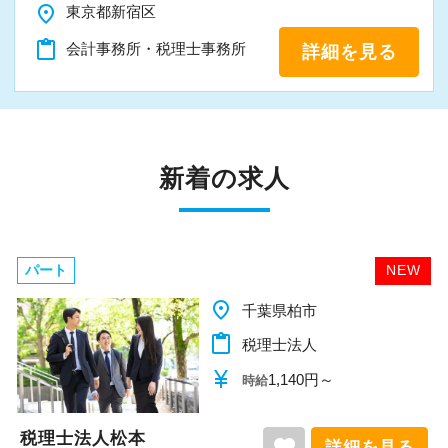
place
東京都新宿区
content_paste
会計事務所・税理士事務所
詳細を見る
新着の求人
パート
NEW
place
千葉県柏市
content_paste
税理士法人
currency_yen
1,140円～
時給
税理士法人松本
favorite
詳細を見る