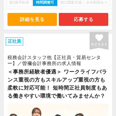
・キャリアアップ志向のある方
第2新卒歓迎
時間調整可
独立開業支援
歩合制度あり
・資産税や相続など専門性の高い案件あり
・主体的に業務を進められる方
・顧客と直接折衝する機会が豊富
・顧客対応や提案業務に挑戦したい方
・経験値が自然と積み上がる環境
詳細を見る
応募する
・資産税など専門性を高めたい方
・将来的にマネジメントに関わりたい方
＜働きやすい環境＞
favorite
・有給取得率90％以上
正社員
マイリスト
＜まずはカジュアル面談へ＞
・年間休日125日以上
・事前に気軽な面談を実施
・繁忙期も月30～40h程度
税務会計スタッフ他【正社員・貿易センタ
・仕事内容やキャリアを相談可
・男性の育休取得率100％
ー】／曽禰会計事務所の求人情報
・ざっくばらんに質問OK
・テレワーク導入済み
＜事務所経験者優遇＞ ワークライフバラ
・納得後に選考へ進めます
・全席デュアルモニタ完備
ンス重視の方もスキルアップ重視の方も
・入社時期は柔軟に対応
柔軟に対応可能！ 短時間正社員制度もあ
・半年～1年の調整も可能
＜幅広い経験・成長環境＞
る働きやすい環境で働いてみませんか？
・クライアント2500社以上
まずはカジュアル面談からでも歓迎です
・9割が紹介の安定基盤
「応募する」からお気軽にご連絡ください。
・一般企業～医療・学校法人まで対応