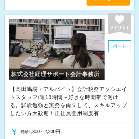
favorite
マイリスト
パート
株式会社経理サポート会計事務所
【高田馬場・アルバイト】会計税務アソシエイ
トスタッフ/週18時間～好きな時間帯で働け
る。試験勉強と実務を両立して、スキルアップ
したい方大歓迎！正社員登用制度有
currency_yen
1,800～2,200円
時給