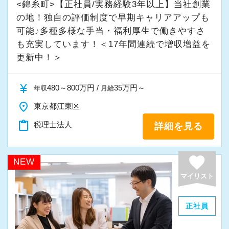
完全在宅会計スタッフとして、会計業務全般を
<錦糸町>【正社員/実務経験3年以上】当社創業
しれません。その結果として、不採算あるいは
お任せします。
の地！独自の評価制度で早期キャリアアップも
極端に粗利の低い事務所にも担当職員にも不利
可能♪多種多様な手当・福利厚生で働きやすさ
益になる顧問先を解約することと、その上での
も充実しています！＜17年間連続で増収増益を
【具体的な業務】
担当売上を元にした成果による昇給を実施して
更新中！＞
・記帳代行
います。
・確定申告業務
currency_yen
480～800万円 /
35万円～
年収
月給
・年末調整業務
＜先輩職員のメッセージ＞
place
・申告書作成補助
東京都江東区
代表がスタッフ全員の業務をきちんと管理して
・決算業務
content_paste
税理士法人
詳細を見る
いるため、自分一人で対応しなければならない
・Excelを使用した集計、Wordでの文書作成
場面はないので安心して働くことができます。
・資料やデータの整理
favorite
またスタッフ同士気軽に質問や意見交換をして
NEW
・電話、メール対応
いますし、繁忙期の2～3月を除けば残業時間は
マイリスト
・その他付随する業務
ほぼなく、有休も自分のペースで自由に消化で
きるところも働きやすいですね。
正社員
これまでの会計事務所や経理経験を活かしてご
動画研修や周囲のサポートもしっかり行いま
活躍いただけます。