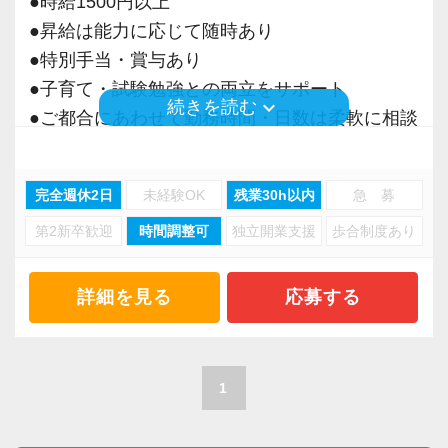
●時給1500円以上
約しているウェブ研修動画をかなり自由に視聴
●昇給は能力に応じて随時あり
できます。
●特別手当・賞与あり
また規模が10名以下の為、代表税理士との距離
●子育て・試験勉強との両立をサポート
が近く直接質問することができます。
keyboard_arrow_down
続きを読む
●ご都合にあわせて勤務時間・日数は柔軟に相談
大原とTACの神戸校が徒歩数分の場所にあり、
可能
勤務終了後に通うこともできます。
●正社員登用あり
※実際に現在籍者が勤務終了後に通っています
完全週休2日
未経験OK
残業30h以内
急 募
第2新卒歓迎
時間調整可
独立開業支援
歩合制度あり
当事務所は、創業期や成長期の企業を中心に支
＜待遇＞
援を行っている事務所です。
・積極的に有給を取得できる環境
現代では電子化が進んでいることから人も会社
詳細を見る
応募する
今いる方で小さなお子さんがいる方など、当日
も生産性が求められており、当事務所でもDXを
急な欠勤を含めて有給休暇を取っているので、
積極的に推進しています。
かなり有給休暇は取りやすいです。
職員一人ひとりの力がそのまま事業運営に直結
1
するところで、個人事務所ならではの面白さと
・働き方や残業
実感が当事務所にはあります。