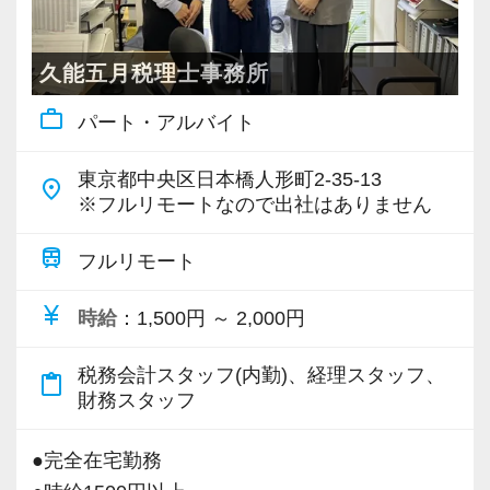
って考えることができる方
・入社時期は柔軟に対応
・わからないことをそのままにせず、自ら学習
・半年～1年の調整も可能
できる方
久能五月税理士事務所
まずはカジュアル面談からでも歓迎です
work_outline
パート・アルバイト
当事務所を含めた一般的な会計事務所では、事
「応募する」からお気軽にご連絡ください。
業承継税制やグループ税制等の特殊な税務が必
東京都中央区日本橋人形町2-35-13
place
要な場面はありません。
※フルリモートなので出社はありません
大企業であれば税務についての知識しか問われ
ることはありませんが、中小・零細企業だと税
train
フルリモート
務以外も含めた総合力が求められます。
currency_yen
時給
：1,500円 ～ 2,000円
より現場に近い、リアルな経営相談、融資相談
や資金・経営計画、税務調査の経験、スキルを
税務会計スタッフ(内勤)、経理スタッフ、
content_paste
磨きたい方には向いています。
財務スタッフ
＜社員育成＞
●完全在宅勤務
座学の研修については、大手税理士法人でも契