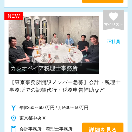
私たちと一緒に成長しながら働いてみません
か。
favorite
NEW
ご応募をお待ちしております！
マイリスト
正社員
カシオペイア税理士事務所
【東京事務所開設メンバー急募】会計・税理士
事務所での記帳代行・税務申告補助など
currency_yen
360～600万円 /
30～50万円
年収
月給
place
東京都中央区
content_paste
会計事務所・税理士事務所
詳細を見る