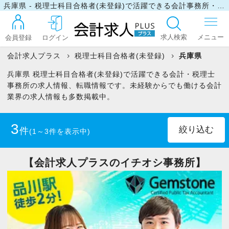
兵庫県 - 税理士科目合格者(未登録)で活躍できる会計事務所・税理士事務所の求人・転職情報
求人検索
会員登録
ログイン
会計求人プラス
税理士科目合格者(未登録)
兵庫県
兵庫県 税理士科目合格者(未登録)で活躍できる会計・税理士
ログイン
事務所の求人情報、転職情報です。未経験からでも働ける会計
業界の求人情報も多数掲載中。
最近見た求人
3
件
(1～3件を表示中)
マイリスト
正社員
(2)
パート・アルバイト
(1)
【会計求人プラスのイチオシ事務所】
お問い合わせ