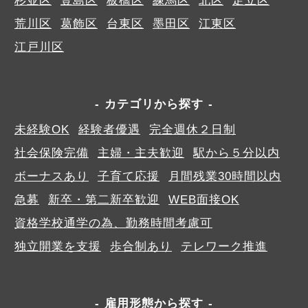
杉並区
豊島区
板橋区
練馬区
北区
足立区
荒川区
葛飾区
台東区
墨田区
江東区
江戸川区
カテゴリから探す
未経験OK
経験者優遇
完全週休２日制
社会保険完備
主婦・主夫歓迎
駅から５分以内
ボーナスあり
子育て応援
月間残業30時間以内
急募
新卒・第二新卒歓迎
WEB面接OK
資格学校通学の為、勤務時間考慮可
独立開業を支援
歩合制あり
テレワーク推進
雇用形態から探す