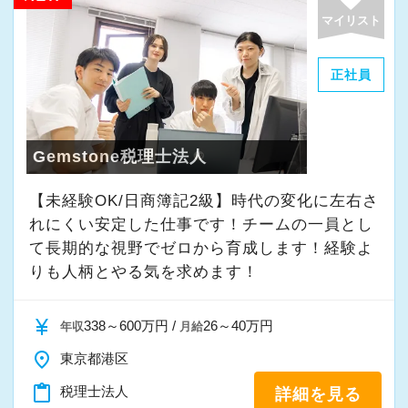
一緒に学び、成長しながら、お客様のお役に立
マイリスト
てる仕事をしていきませんか。
正社員
★事務所の理念★
～事業の発展に寄与するために、公正で健全な
会計・税務を通じて、貢献できる価値を提供
Gemstone税理士法人
し、人生豊かで幸せになるための力となること
【未経験OK/日商簿記2級】時代の変化に左右さ
～
れにくい安定した仕事です！チームの一員とし
当事務所では、経営者やそこで働く社員の皆さ
て⻑期的な視野でゼロから育成します！経験よ
まがより良い未来を実現できるよう、日々業務
りも人柄とやる気を求めます！
に取り組んでいます。
また、職員一人ひとりが仕事にやりがいや成長
currency_yen
338～600万円 /
26～40万円
年収
月給
を感じながら、安心して長く働ける事務所であ
place
東京都港区
りたいと考えています。
content_paste
税理士法人
詳細を見る