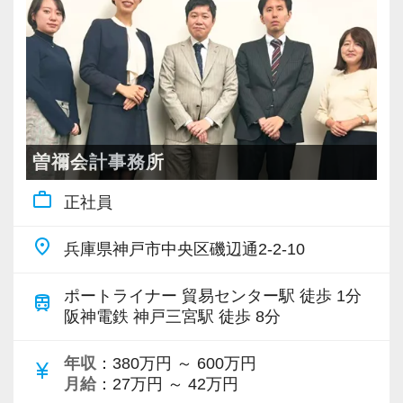
・個人～大企業まで幅広く経験可能
・税務顧問＋資産税に関与
・相続／事業承継／M&Aにも対応
＜成長中の税理士法人＞
・全国14拠点で事業展開
曽禰会計事務所
・従業員240名以上に拡大
work_outline
正社員
・会計・税務・財務・労務まで対応
・専門家が在籍しワンストップ支援
place
兵庫県神戸市中央区磯辺通2-2-10
＜学びを後押し＞
ポートライナー 貿易センター駅 徒歩 1分
train
・書籍購入費／研修費は全額会社負担
阪神電鉄 神戸三宮駅 徒歩 8分
・隔月で税法・実務の学習会あり
年収
：380万円 ～ 600万円
・資格取得を目指す社員が多数
currency_yen
月給
：27万円 ～ 42万円