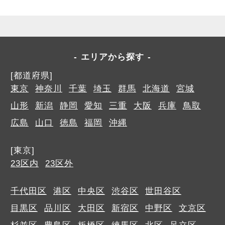
エリアから探す
[都道府県]
東京
神奈川
千葉
埼玉
群馬
北海道
宮城
山形
新潟
静岡
愛知
三重
大阪
兵庫
鳥取
広島
山口
徳島
福岡
沖縄
[東京]
23区内
23区外
千代田区
港区
中央区
渋谷区
世田谷区
目黒区
品川区
大田区
新宿区
中野区
文京区