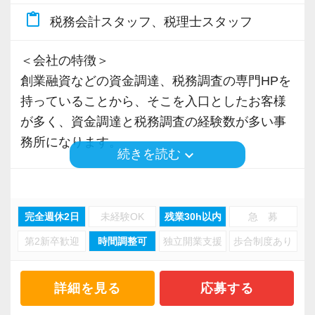
＜募集の背景＞
content_paste
税務会計スタッフ、税理士スタッフ
・事業拡大に伴う増員募集
・組織力強化に向けた採用
＜会社の特徴＞
・将来の中核人材を募集
創業融資などの資金調達、税務調査の専門HPを
持っていることから、そこを入口としたお客様
＜先輩スタッフの声＞
が多く、資金調達と税務調査の経験数が多い事
Q. 当事務所を選んだ理由は？
務所になります。
A. 幅広い業務を経験できる点に魅力を感じ、入
keyboard_arrow_down
続きを読む
所を決めました。
また、当事務所の代表が46歳と税理士事務所の
経営者としては若いことと、創業からのお付き
Q. 実際に働いてみてどうですか？
完全週休2日
未経験OK
残業30h以内
急 募
合いのお客様がメインなことから、顧問先は30
A. さまざまな業務を任せてもらえるので、以前
第2新卒歓迎
時間調整可
独立開業支援
歩合制度あり
代～40代の若い経営者の方が多いです。
より成長スピードが上がったと感じています。
代表の理念として「お客様だから何でも言うこ
詳細を見る
応募する
Q. 職場の雰囲気は？
とを聞く」という対応は間違っていると考えて