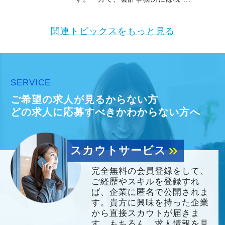
関連トピックスをもっと見る
SERVICE
ご希望の求人が見るからない方
どの求人に応募すべきかわからない方へ
スカウトサービス
keyboard_double_arrow_right
完全無料の会員登録をして、
ご経歴やスキルを登録すれ
ば、企業に匿名で公開されま
す。貴方に興味を持った企業
から直接スカウトが届きま
す。もちろん、求人情報を見