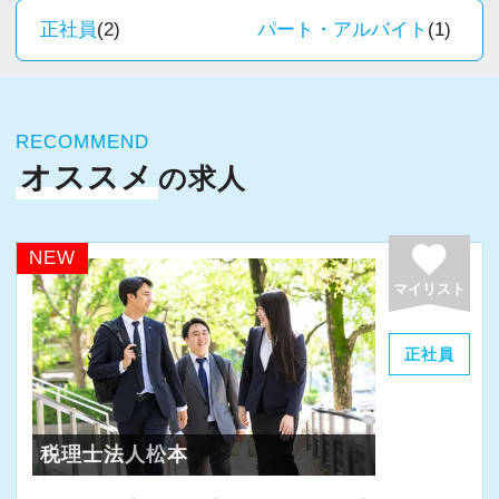
残業をしたくない方は繁忙期以外はほぼ残業無
新しいチャレンジが沢山ありますので、飽きる
正社員
(2)
パート・アルバイト
(1)
しで帰ることができています。繁忙期（2月～3
ことなく経験を積み重ねることができます。
月）はさすがに残業がありますが、一番残業し
た方でも40時間くらいまでです。一般的には繁
★職場の雰囲気★
忙期でも25時間前後くらいです。
RECOMMEND
個人事務所ならではの自由な雰囲気で、気負い
オススメ
の求人
なく業務に向かっています。
ワークライフバランスを考えたい、税理士試験
職員同士の距離も近く、先輩へ相談しながら業
の勉強時間を取りたい方にも働きやすい環境だ
務を覚えていくことができます。
favorite
NEW
と思います。逆にバリバリ働いてスキルアップ
パソコン作業になりますので、目や脳が疲れた
マイリスト
をしたい！という方は、それに応えるような業
ら、お茶やお菓子で糖分補給もしながら、作業
務の質・量になるように考慮はいたします。
を進めています。
正社員
・給与と評価制度
★入社後の仕事内容★
当事務所では全顧問先の売上とかかっている工
業務時間内は、事務所内スタッフともやりとり
税理士法人松本
数を計測して管理しています。工数をきっちり
して頂きながら、
管理している個人事務所としては珍しい方かも