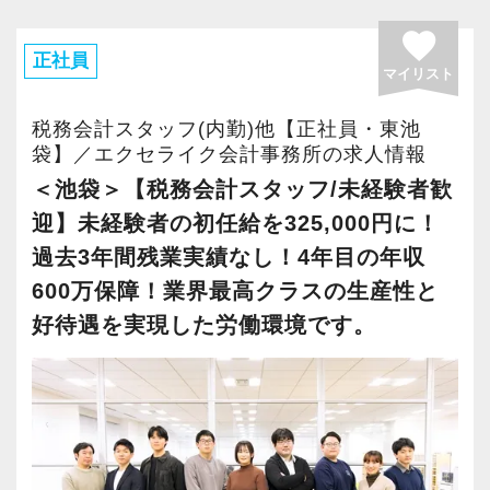
＼ご依頼の増加／に伴い、税理士法人化も視
favorite
野に入れ、さらなる＼業務拡大／を考えていま
正社員
マイリスト
す。
私たちを支えてくれる新しい仲間を募集して
税務会計スタッフ(内勤)他【正社員・東池
います！
袋】／エクセライク会計事務所の求人情報
＜池袋＞【税務会計スタッフ/未経験者歓
事務所の成長過程を体験できるチャンスで
迎】未経験者の初任給を325,000円に！
す！
過去3年間残業実績なし！4年目の年収
600万保障！業界最高クラスの生産性と
＼POINT／
好待遇を実現した労働環境です。
【フラットな組織が自慢です！】
（１）業界未経験者が活躍中です！
業界未経験の職員も活躍している事務所
です。
建築会社の営業、スーパーの精肉担当、