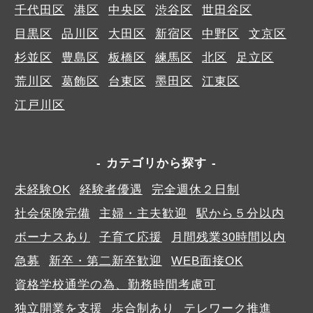
千代田区
港区
中央区
渋谷区
世田谷区
目黒区
品川区
大田区
新宿区
中野区
文京区
杉並区
豊島区
板橋区
練馬区
北区
足立区
荒川区
葛飾区
台東区
墨田区
江東区
江戸川区
カテゴリから探す
未経験OK
経験者優遇
完全週休２日制
社会保険完備
主婦・主夫歓迎
駅から５分以内
ボーナスあり
子育て応援
月間残業30時間以内
急募
新卒・第二新卒歓迎
WEB面接OK
資格学校通学の為、勤務時間考慮可
独立開業を支援
歩合制あり
テレワーク推進