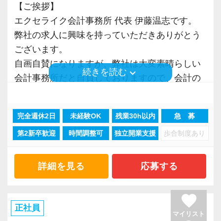
【ご挨拶】
をお迎えしています。
エクセライク会計事務所 代表 伊藤温志です。
応接室は、森・海・和と3つのテーマに基
弊社の求人に興味を持っていただきありがとう
づいて構成されており、
ございます。
お客様もスタッフもくつろげる雰囲気を
自画自賛になりますが、弊社は大変素晴らしい
大事にしています。
keyboard_arrow_down
続きを読む
会計事務所だと自負しておりますので、会計の
お仕事に興味がある方は是非とも弊社への応募
（４）コミュニケーション抜群の明るい仲間
を検討していただければと思います。
２０代～５０代が１/４ずつ在籍する、バ
完全週休2日
未経験OK
残業30h以内
急 募
ランスの良い組織です。
第2新卒歓迎
時間調整可
独立開業支援
歩合制度あり
「税理士事務所の働き方を大きく前進」させ
チームワークを大事にし、皆で楽しく働
る。
けることを第一に考えています。
このことを目標に、弊社は理想の職場を作り上
詳細を見る
応募する
チームの雰囲気を盛り上げてくれる明る
げるために、毎年血の滲むような努力と改善行
い方、大歓迎です！
動を続けてきました。
favorite
その結果、繁忙期においても「ノー残業」、
正社員
（５）休憩は業務の都合に合わせて取得可能
マイリスト
「カレンダー通りの休暇」という他の会計事務