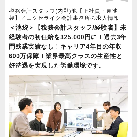
昼休み時間１時間は、業務の都合に合わ
所では絶対に実現し得ないような生産性を達成
税務会計スタッフ(内勤)他【正社員・東池
せて好きな時間に取得できます。
する事が出来ました。
袋】／エクセライク会計事務所の求人情報
受験が近い人は、ファミレスに行って勉
さらに生産性の向上は高収益体質に結びつき、
＜池袋＞【税務会計スタッフ/経験者】未
強していたりもします。
所属するスタッフはとても優れた報酬体系で働
経験者の初任給を325,000円に！過去3年
ピークの時間帯をずらして静かに休憩を
く事が可能になりました。
間残業実績なし！キャリア4年目の年収
取ることができますよ！
ここまでの道のりは決して平たんなものではあ
600万保障！業界最高クラスの生産性と
りませんでしたが、現在は全てのスタッフがス
好待遇を実現した労働環境です。
（６）テレワーク環境
トレスを抱えることなく、更には十分な報酬を
ご家庭の事情で、今日はテレワークで働
得ながら税理士試験にも精力的に取り組む事が
きたい！
出来るようになりました。
ケガをしてしまい、通勤が難しい！
弊社の売上高経常利益率は30％に達しており、
そんな時でも、自宅で快適にテレワーク
現在は悠然と事業を遂行できる体制が整ってい
ができます。
ます。
（業務に慣れていただくため、入社半年
その結果を受け2年連続でベースアップを行い、
間は出社が基本です。）
全スタッフの報酬を2年間で160万円以上昇給し