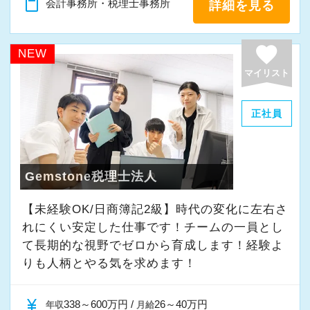
content_paste
会計事務所・税理士事務所
詳細を見る
ローを効率的に見直すことではありません。
す。
一番大事な事は「無駄な業務を全部やめる」と
そのため入社4年目に年収600万程度までは誰で
favorite
言う事です。
NEW
も上昇する事を保障しています。
マイリスト
さらに実績等を考慮し飛び級で昇給させる事も
・無駄な会議・朝礼
行っています。
・無駄な顧客面談・訪問
正社員
・無駄な飲み会・人間関係
残業もなく、カレンダー通りの休暇がとれ、さ
・無駄な慣習(スーツ着用など)
らに報酬も高水準、今後もこの全てを維持でき
・無駄な連絡(遅刻、欠勤時の時の電話連絡など
Gemstone税理士法人
るように弊社は最大限の努力を行います。
⇒チャットで十分)
・無駄な気配り(周りが帰らないから帰りづらい
【未経験OK/日商簿記2級】時代の変化に左右さ
【採用担当挨拶】
れにくい安定した仕事です！チームの一員とし
など)
採用担当の石田でございます。
て⻑期的な視野でゼロから育成します！経験よ
エクセライク会計事務所に興味を持っていただ
りも人柄とやる気を求めます！
新しい事を作り上げる事よりも「無駄な業務を
きありがとうございます。
全部やめる」いうほうが圧倒的に楽で簡単で
私は他の会計事務所での勤務経験がありません
currency_yen
338～600万円 /
26～40万円
年収
月給