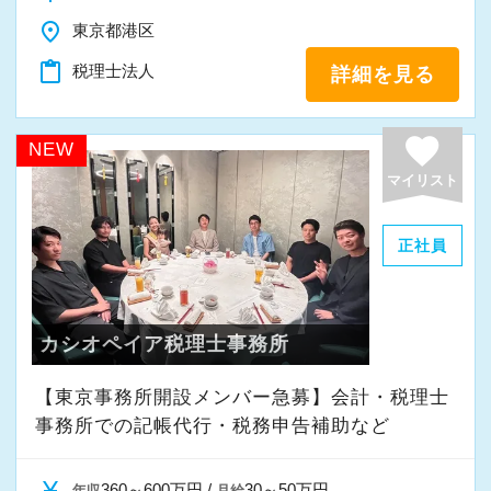
す。
が、弊社は、非常に整然として落ち着いている
place
東京都港区
弊社の効率化のスタートはここにあります。
印象を感じます。
そして無駄を排除した後に残った業務のみを必
content_paste
税理士法人
詳細を見る
スタッフも若く人柄も大変良く、怖い先輩やお
要業務と定義し、これを効率化するためにシス
局はいません。未経験者も多いためキャリアや
テム開発まで挑んでいます。
favorite
実力の差を感じることもなく安心して働ける環
NEW
境が整っていると思います。
マイリスト
【給与に関する考え方】
給与を含め、会計事務所の待遇は一般的にとて
選考の流れとしてはまずは書類選考を行い追っ
正社員
も酷いものが多いと感じています。
て面接という形をとらせていただいておりま
額面は少し大きく見せてはいるものの、実はみ
す。
なし残業時間が40時間超も含まれており、さら
面接も大変変わっており、弊社の良い部分悪い
カシオペイア税理士事務所
にそれを超えた労働時間があっても残業申請出
部分も全て開示させていただき、それをもって
来ないケースがざらにあります。
【東京事務所開設メンバー急募】会計・税理士
皆様に弊社を判断いただくスタイルをとってい
さらに昇給ペースも非常に遅く、1年間に1万円
事務所での記帳代行・税務申告補助など
ます。
程度しか上昇しない給与体系を採るところがと
面接にいらっしゃった方が「物凄く驚かされ
ても多いと思います。
360～600万円 /
30～50万円
年収
月給