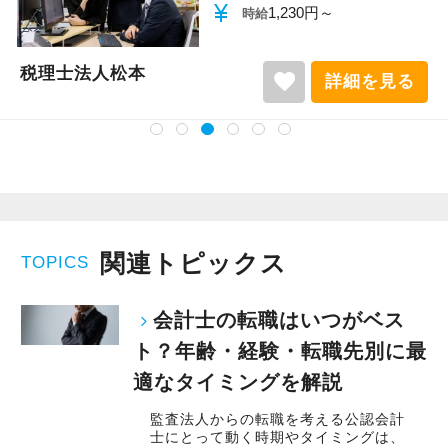
currency_yen
1,140円～
時給
局はいません。未経験者も多いためキャリアや
実力の差を感じることもなく安心して働ける環
税理士法人松本
境が整っていると思います。
favorite
詳細を見る
選考の流れとしてはまずは書類選考を行い追っ
て面接という形をとらせていただいておりま
す。
面接も大変変わっており、弊社の良い部分悪い
部分も全て開示させていただき、それをもって
関連トピックス
TOPICS
皆様に弊社を判断いただくスタイルをとってい
ます。
会計士の転職はいつがベス
面接にいらっしゃった方が「物凄く驚かされ
ト？年齢・経験・転職先別に最
た」という感想を持つ方がかなりいますので、
適なタイミングを解説
是非とも一度弊社をご見学に来てください。
監査法人からの転職を考える公認会計
士にとって動く時期やタイミングは、