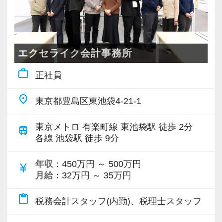
塾講師などをはじめとする
業界未経験のスタッフが活躍していま
す。
エクセライク会計事務所
お客様と話すことが好き、不動産が好き
work_outline
正社員
という方大歓迎です！
place
東京都豊島区東池袋4-21-1
（２）＼フレックス制／で資格取得を目指す方
を応援します！
東京メトロ 有楽町線 東池袋駅 徒歩 2分
train
平日に休みを取ったり、午後から始業す
各線 池袋駅 徒歩 9分
ることも可能です。
資格取得と仕事の両立も、当事務所なら
年収
：450万円 ～ 500万円
currency_yen
月給
：32万円 ～ 35万円
実現できます。
content_paste
税務会計スタッフ(内勤)、税理士スタッフ
（３）カフェのようなおしゃれな事務所
入り口には大きな水槽を置いて、お客様