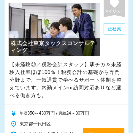
favorite
さらに昇給ペースも非常に遅く、1年間に1万円
・昇給はとても早い！入社4年目で年俸は最低で
程度しか上昇しない給与体系を採るところがと
マイリスト
も600万弱になります。
ても多いと思います。
・訪問はしません。事務所で作業に専念出来る
繁忙期の長時間労働に加えこの待遇の悪さが会
正社員
ので無駄な疲労を回避できます
計事務所の定着率の悪さに直結しているのは明
・訪問がないので、上司立ち合いのもと顧客と
株式会社東京タックスコンサルテ
らかです。
ィング
面談可能（初心者には安心）
・体育会系ではありません（朝礼や体操などの
そこで弊社は未経験者であっても初任給は月額
【未経験◎／税務会計スタッフ】駅チカ＆未経
意味不明な行事は一切ありません。今後も行う
32.5万円という高水準とする報酬体系を採って
験入社率ほぼ100％！税務会計の基礎から専門
可能性もありません）
分野まで、一気通貫で学べるサポート体制を整
います。そのため未経験者であっても1年目の報
えています。内勤メインor訪問対応ありなど選
酬は450万円を超える水準となります。
【その無駄やめよう！ ～効率化のための基本的
べる働き方も。
この水準の報酬を保障しなければ、東京では最
な考え方～】
低水準の生活を維持する事が出来ず、いずれモ
弊社は極限効率化に社運をかけて挑んでいま
currency_yen
350～430万円 /
24～30万円
年収
月給
チベーションの低下になると考えます。
す。
place
また弊社は昨今の政府等の賃上げ要請などを考
東京都千代田区
そのために1番大切な事は既存の全ての業務のフ
慮し、入社後も毎年昇給の機会を与えていま