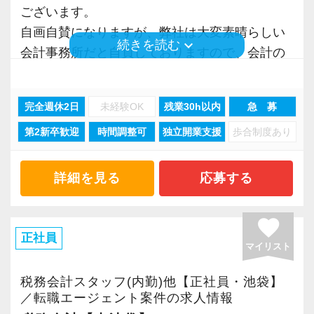
トは受けきれないほど存在するのに対して深刻
毎年ビンゴ大会を実施！事前に欲
ございます。
な人材難が続きます。
しいものを申請できます。
自画自賛になりますが、弊社は大変素晴らしい
これに対抗するには生産性を向上するほかない
keyboard_arrow_down
続きを読む
会計事務所だと自負しておりますので、会計の
のは明らかなのに、未だ労働集約的な体質を改
４月 確定申告打ち上げ懇親会
お仕事に興味がある方は是非とも弊社への応募
めようとする会計事務所は出てきません。
確定申告お疲れ様でした～！ちょ
を検討していただければと思います。
またスタッフに多くの還元を行うには、事業に
完全週休2日
未経験OK
残業30h以内
急 募
っと高級なお店で食事会をしています。
おいて高い生産性を実現していることが大前提
第2新卒歓迎
時間調整可
独立開業支援
歩合制度あり
「税理士事務所の働き方を大きく前進」させ
です。
９月 入所式
る。
そのため弊社では理想の職場を今後も追及し続
入所式後は、社員懇親会で親交を
このことを目標に、弊社は理想の職場を作り上
詳細を見る
応募する
け、さらなる生産性の向上に取り組みスタッフ
深めています。
げるために、毎年血の滲むような努力と改善行
により多くの還元が行える体制の構築を実現し
動を続けてきました。
favorite
てまいります。
（９）研修
その結果、繁忙期においても「ノー残業」、
正社員
マイリスト
​育成・研修には自信があります！
「カレンダー通りの休暇」という他の会計事務
弊社の取り組みこそが「次世代の会計事務所の
朝の勉強会（税務通信・月刊税理）や
所では絶対に実現し得ないような生産性を達成
税務会計スタッフ(内勤)他【正社員・池袋】
正しい在り方である」と確信をもっています。
毎週のＤＶＤ研修会、ビズアップオンデ
する事が出来ました。
／転職エージェント案件の求人情報
この取り組みに興味がある方は是非参加してく