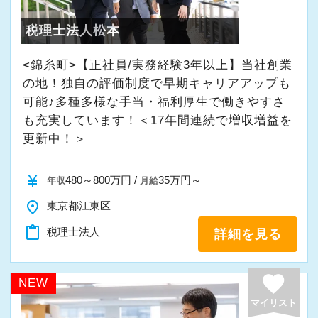
弊社は極限効率化に社運をかけて挑んでいま
策定し、ご提案するというコンサルティング業
す。
税理士法人松本
務を経験できます。
そのために1番大切な事は既存の全ての業務のフ
▼採用面接用プレゼン資料です。興味がある方
<錦糸町>【正社員/実務経験3年以上】当社創業
ローを効率的に見直すことではありません。
【積極的に学びたい方】
はご拝読ください
の地！独自の評価制度で早期キャリアアップも
一番大事な事は「無駄な業務を全部やめる」と
（１）自分のポテンシャルを上げていける
https://docs.google.com/presentation/d/1NOU_n_M3
可能♪多種多様な手当・福利厚生で働きやすさ
言う事です。
新しい分野で日々学ぶことがたくさんある
jpJvYFJyRwio1NrK6fOdN5rQYuGtB2S9M4/edit#slid
も充実しています！＜17年間連続で増収増益を
ため、自分自身が大きく成長していくのを実感
更新中！＞
・無駄な会議・朝礼
できます。
▼エクセライクの世界観をドラクエ風に表現し
・無駄な顧客面談・訪問
自ら学びとる積極的な姿勢を持つ方、大歓
currency_yen
480～800万円 /
35万円～
てみました。興味がある方はご拝読ください
年収
月給
・無駄な飲み会・人間関係
迎です！
https://docs.google.com/presentation/d/15tFH7
place
東京都江東区
・無駄な慣習(スーツ着用など)
content_paste
・無駄な連絡(遅刻、欠勤時の時の電話連絡など
税理士法人
詳細を見る
（２）税理士資格の取得支援
【スタッフ一覧】
⇒チャットで十分)
試験休暇制度があります。有給休暇と併用
http://tax.excelike.co.jp/company/staff/
・無駄な気配り(周りが帰らないから帰りづらい
favorite
し、試験勉強の追い込みをするという使い方を
NEW
トラブルや揉め事を回避するためにスタッフの
など)
している方が多いです。
人間性には大変気をつけています。
マイリスト