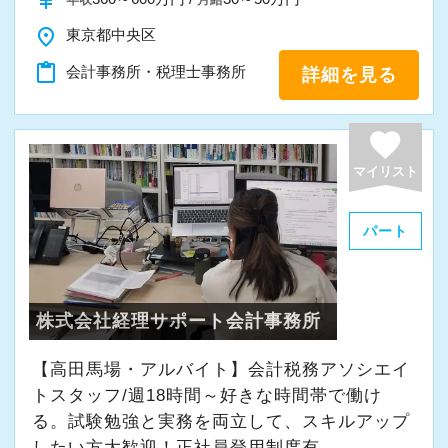
currency_yen
た」という感想を持つ方がかなりいますので、
繁忙期の長時間労働に加えこの待遇の悪さが会
是非とも一度弊社をご見学に来てください。
place
東京都中央区
計事務所の定着率の悪さに直結しているのは明
content_paste
会計事務所・税理士事務所
らかです。
詳細を見る
そこで弊社は未経験者であっても初任給は月額
favorite
32.5万円という高水準とする報酬体系を採って
マイリスト
います。そのため未経験者であっても1年目の報
酬は450万円を超える水準となります。
パート
この水準の報酬を保障しなければ、東京では最
低水準の生活を維持する事が出来ず、いずれモ
チベーションの低下になると考えます。
株式会社経理サポート会計事務所
また弊社は昨今の政府等の賃上げ要請などを考
慮し、入社後も毎年昇給の機会を与えていま
【高田馬場・アルバイト】会計税務アソシエイ
す。
トスタッフ/週18時間～好きな時間帯で働け
る。試験勉強と実務を両立して、スキルアップ
そのため入社4年目に年収600万程度までは誰で
したい方大歓迎！正社員登用制度有