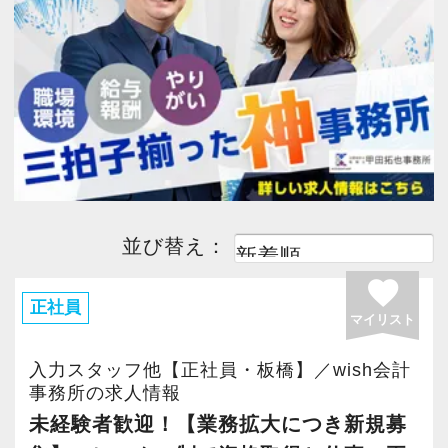
今すぐ会員登録
PC版サイトを見る
採用ご担当者様
並び替え：
favorite
正社員
マイリスト
入力スタッフ他【正社員・板橋】／wish会計
事務所の求人情報
未経験者歓迎！【業務拡大につき新規募