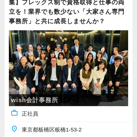
集】フレックス制で資格取得と仕事の両
立を！業界でも数少ない「大家さん専門
事務所」と共に成長しませんか？
wish会計事務所
work_outline
正社員
place
東京都板橋区板橋1-53-2