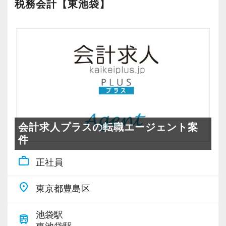
マンド研修 等々
さらに生産性の向上は高収益体質に結びつき、
税務会計【東池袋】
ださい。
仕事の前に、所長が＜仕事と勉強を両立
所属するスタッフはとても優れた報酬体系で働
するコツ＞を教えてくれますよ！
く事が可能になりました。
▼弊社の取材動画です。
ここまでの道のりは決して平たんなものではあ
（１０）＼充実／の福利厚生
りませんでしたが、現在は全てのスタッフがス
＜とにかく時間が欲しい、試験直前！＞
トレスを抱えることなく、更には十分な報酬を
▼採用面接用プレゼン資料です。興味がある方
弊所では７月は週４日勤務が可能です。
得ながら税理士試験にも精力的に取り組む事が
はご拝読ください
勤務日数が減っても、周囲の人がサポー
出来るようになりました。
https://docs.google.com/presentation/d/1NOU_n_M3
トします！
弊社の売上高経常利益率は30％に達しており、
jpJvYFJyRwio1NrK6fOdN5rQYuGtB2S9M4/edit#slid
会計求人プラスの転職エージェント案
現在は悠然と事業を遂行できる体制が整ってい
件
＜資格手当＞
ます。
▼エクセライクの世界観をドラクエ風に表現し
work_outline
在職中に税理士試験の科目合格をした場
正社員
その結果を受け2年連続でベースアップを行い、
てみました。興味がある方はご拝読ください
合、資格手当を支給！
全スタッフの報酬を2年間で160万円以上昇給し
https://docs.google.com/presentation/d/15tFH7
place
東京都豊島区
税法科目 １科目あたり１万円
ました。
会計科目 １科目あたり５，０００円
弊社の業態ではクライアントが増えた際の利益
【スタッフ一覧】
池袋駅
train
へのインパクトが大きいため今後も更なるベー