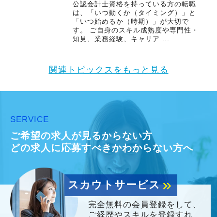
公認会計士資格を持っている方の転職
は、「いつ動くか（タイミング）」と
「いつ始めるか（時期）」が大切で
す。 ご自身のスキル成熟度や専門性・
知見、業務経験、キャリア ...
関連トピックスをもっと見る
SERVICE
ご希望の求人が見るからない方
どの求人に応募すべきかわからない方へ
スカウトサービス
keyboard_double_arrow_right
完全無料の会員登録をして、
ご経歴やスキルを登録すれ