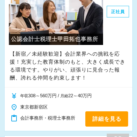
また、取得後は税理士登録費用と税理士会
・温厚で優しく、話しやすい人しかいません(事
新しい事を作り上げる事よりも「無駄な業務を
年会費を事務所が負担します。
務所の方針です)
正社員
全部やめる」いうほうが圧倒的に楽で簡単で
・9割が未経験者で先輩と言えどもレベル差は感
す。
【最後に】
じません(近い存在と感じるはずです)
弊社の効率化のスタートはここにあります。
伸び盛りの活気ある事務所で、さまざまな税
・全員真面目に仕事に取り組んでいます
公認会計士税理士甲田拓也事務所
そして無駄を排除した後に残った業務のみを必
法とコンサルティング、事務所経営について学
要業務と定義し、これを効率化するためにシス
【新宿／未経験歓迎】会計業界への挑戦を応
ぶことができます。
【弊社の特徴】
テム開発まで挑んでいます。
援！充実した教育体制のもと、大きく成長でき
お客様の笑顔にふれながら自分自身の成長を
http://tax.excelike.co.jp/
る環境です。やりがい、頑張りに見合った報
感じることができる、やりがいのある職場で
・成長著しい会計事務所(年間300社の新規契約
酬、誇れる仲間を約束します！
【給与に関する考え方】
す。
獲得)
給与を含め、会計事務所の待遇は一般的にとて
ぜひ、一緒に事務所を盛り上げていきましょ
・綺麗なオフィス・快適な空間
currency_yen
308～560万円 /
22～40万円
も酷いものが多いと感じています。
年収
月給
う！
・良好な人間関係・飲み会などベタベタした付
額面は少し大きく見せてはいるものの、実はみ
place
東京都新宿区
き合いはなし。
なし残業時間が40時間超も含まれており、さら
リクルートサイトはこちら：
content_paste
会計事務所・税理士事務所
・短時間で集中して定時でパッと帰る事を推奨
詳細を見る
にそれを超えた労働時間があっても残業申請出
https://www.wishkaikei.site/
・税理士試験前休暇1週間を有給で全員に付与
来ないケースがざらにあります。
（有給休暇とは別に付与）