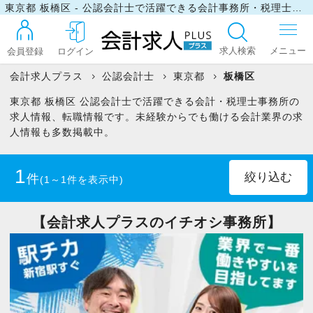
東京都 板橋区 - 公認会計士で活躍できる会計事務所・税理士事務所の求人・転職情報
求人検索
会員登録
ログイン
会計求人プラス
公認会計士
東京都
板橋区
東京都 板橋区 公認会計士で活躍できる会計・税理士事務所の
ログイン
求人情報、転職情報です。未経験からでも働ける会計業界の求
人情報も多数掲載中。
最近見た求人
1
件
(1～1件を表示中)
マイリスト
正社員
(1)
【会計求人プラスのイチオシ事務所】
お問い合わせ