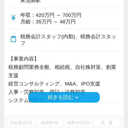
東池袋駅
http://tax.excelike.co.jp/company/staff/
＜予備校の受講費用の補助＞
スアップを行う予定です。
トラブルや揉め事を回避するためにスタッフの
税理士試験で科目合格をした場合、予備
年収
：420万円 ～ 700万円
currency_yen
人間性には大変気をつけています。
校の受講費用の内、
月給
：35万円 ～ 48万円
弊社の尋常ならぬ生産性の高さは、徹底的した
・温厚で優しく、話しやすい人しかいません(事
最大20万円が支給されます。（別途、支
サプライチェーンマネジメントにより実現して
務所の方針です)
税務会計スタッフ(内勤)、税務会計スタッ
給要件あり）
content_paste
います。
・9割が未経験者で先輩と言えどもレベル差は感
フ
資料の回収から申告書の提出までの過程をデジ
じません(近い存在と感じるはずです)
(１１)オフィスカジュアルを導入
タルデータでシームレスに繋げ、これに会計シ
【事業内容】
・全員真面目に仕事に取り組んでいます
スーツに代わり、オフィスカジュアルを
ステム、業務管理システムを必要に応じて介在
税務顧問業務全般、相続税、自社株対策、創業
導入しています！
させる事により極めてスムーズな供給が出来る
支援
【弊社の特徴】
体制を構築しています。
経営コンサルティング、M&A、IPO支援
http://tax.excelike.co.jp/
＼こんな方、大歓迎／
人事・労務対策、登記・法務対策
・成長著しい会計事務所(年間300社の新規契約
【不動産関連の税務サイクルに興味がある方】
この業界は非常に特殊な業界です。クライアン
keyboard_arrow_down
続きを読む
システム開発及び販売
獲得)
（１）業界でも数少ない「大家さん専門事務
トは受けきれないほど存在するのに対して深刻
・綺麗なオフィス・快適な空間
所」を展開
な人材難が続きます。
※応募には会計求人プラスにご登録が必要で
・良好な人間関係・飲み会などベタベタした付
不動産オーナー様に特化した税務サービス
これに対抗するには生産性を向上するほかない
完全週休2日
未経験OK
残業30h以内
急 募
す。
き合いはなし。