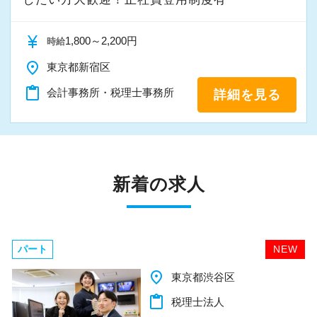
も上昇する事を保障しています。
さらに実績等を考慮し飛び級で昇給させる事も
currency_yen
1,800～2,200円
行っています。
時給
place
東京都新宿区
残業もなく、カレンダー通りの休暇がとれ、さ
content_paste
会計事務所・税理士事務所
詳細を見る
らに報酬も高水準、今後もこの全てを維持でき
るように弊社は最大限の努力を行います。
【採用担当挨拶】
新着の求人
採用担当の石田でございます。
エクセライク会計事務所に興味を持っていただ
きありがとうございます。
私は他の会計事務所での勤務経験がありません
パート
NEW
が、弊社は、非常に整然として落ち着いている
place
千葉県柏市
印象を感じます。
content_paste
税理士法人
スタッフも若く人柄も大変良く、怖い先輩やお