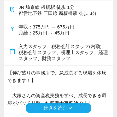
JR 埼京線 板橋駅 徒歩 1分
train
都営地下鉄 三田線 新板橋駅 徒歩 3分
年収
：375万円 ～ 675万円
currency_yen
月給
：25万円 ～ 45万円
入力スタッフ、税務会計スタッフ(内勤)、
content_paste
税務会計スタッフ、税理士スタッフ、経理
スタッフ、財務スタッフ
【伸び盛りの事務所で、急成長する現場を体験
できます！】
大家さんの資産税実務を学べ、成長できる環
境がバッチリ整った税理士事務所です！
keyboard_arrow_down
続きを読む