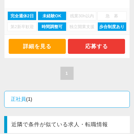
「人と人とのつながりを大切に」をモットー
に、不動産オーナー様向けの税務サービスを行
完全週休2日
未経験OK
残業30h以内
急 募
っています。
第2新卒歓迎
時間調整可
独立開業支援
歩合制度あり
業界経験２５年以上のベテラン税理士を中心
に、
詳細を見る
応募する
法人税申告書の作成、相続税申告、節税対策
のコンサルティングなどを手掛け、
他士業とのネットワークを利用したワンスト
1
ップサービスなど、お客様の立場に立ったサー
ビスを提供しています。
正社員
(1)
開業から１０年、おかげさまで多くのお客様
にご利用いただき、年々事務所の規模を拡大し
てきました。
近隣で条件が似ている求人・転職情報