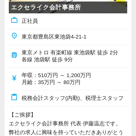
ました。
エクセライク会計事務所
（７）充実したデスクワーク環境
弊社の業態ではクライアントが増えた際の利益
ダブルモニターにより快適に仕事を行え
work_outline
正社員
へのインパクトが大きいため今後も更なるベー
ます。
スアップを行う予定です。
キントーンによるスケジュール管理、
place
東京都豊島区東池袋4-21-1
チャットワークによるコミュニケーショ
弊社の尋常ならぬ生産性の高さは、徹底的した
ンが根強いている職場です。
東京メトロ 有楽町線 東池袋駅 徒歩 2分
train
サプライチェーンマネジメントにより実現して
各線 池袋駅 徒歩 9分
います。
（８）事務所内イベント
資料の回収から申告書の提出までの過程をデジ
年収
：510万円 ～ 1,200万円
currency_yen
毎月 ランチミーティングを実施
月給
：35万円 ～ 80万円
タルデータでシームレスに繋げ、これに会計シ
１人2,000円まで補助されますの
ステム、業務管理システムを必要に応じて介在
で、ちょっとお高めのランチが食べられます！
content_paste
税務会計スタッフ(内勤)、税理士スタッフ
させる事により極めてスムーズな供給が出来る
板橋の素敵なお店を開拓してくだ
体制を構築しています。
さい。
【ご挨拶】
エクセライク会計事務所 代表 伊藤温志です。
この業界は非常に特殊な業界です。クライアン
１２月 忘年会
弊社の求人に興味を持っていただきありがとう