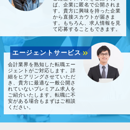
ば、企業に匿名で公開されま
す。貴方に興味を持った企業
から直接スカウトが届きま
す。もちろん、求人情報を見
て応募することもできます。
エージェントサービス
keyboard_double_arrow_right
会計業界を熟知した転職エー
ジェントがご対応します。詳
細をヒアリングさせていただ
き、貴方に最適な一般公開さ
れていないプレミアム求人を
ご紹介いたします。転職に不
安がある場合もまずはご相談
ください。