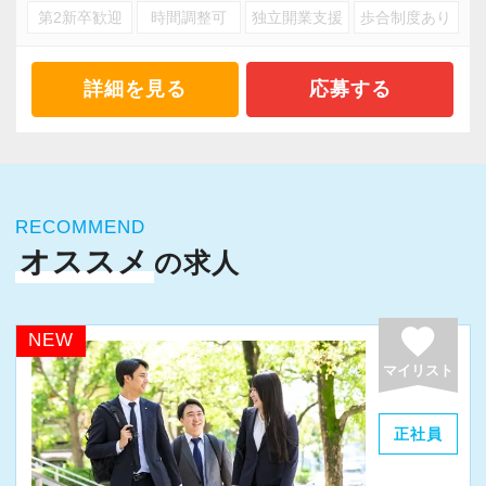
は、業界でもまだ数少ないサービスで、
のは明らかなのに、未だ労働集約的な体質を改
第2新卒歓迎
時間調整可
独立開業支援
歩合制度あり
・短時間で集中して定時でパッと帰る事を推奨
今後もさらなるニーズが見込まれる成長分
めようとする会計事務所は出てきません。
・税理士試験前休暇1週間を有給で全員に付与
野です。
またスタッフに多くの還元を行うには、事業に
（有給休暇とは別に付与）
詳細を見る
応募する
おいて高い生産性を実現していることが大前提
・昇給はとても早い！入社4年目で年俸は最低で
実務にたっぷり触れながら、相続税・法人
です。
も600万弱になります。
税・所得税などの資産税をバランスよく学ぶこ
そのため弊社では理想の職場を今後も追及し続
・訪問はしません。事務所で作業に専念出来る
とができます。
け、さらなる生産性の向上に取り組みスタッフ
ので無駄な疲労を回避できます
RECOMMEND
により多くの還元が行える体制の構築を実現し
・訪問がないので、上司立ち合いのもと顧客と
オススメ
（２）税務コンサルティングも経験できる
の求人
てまいります。
面談可能（初心者には安心）
不動産オーナー様には、節税対策も重要で
・体育会系ではありません（朝礼や体操などの
す。
弊社の取り組みこそが「次世代の会計事務所の
favorite
意味不明な行事は一切ありません。今後も行う
NEW
当事務所は2000人以上の相談実績があり、
正しい在り方である」と確信をもっています。
可能性もありません）
マイリスト
相続税還付・消費税還付に関しては200件以上の
この取り組みに興味がある方は是非参加してく
成功を収めています。
ださい。
【その無駄やめよう！ ～効率化のための基本的
正社員
な考え方～】
相続税の生前対策として、最適なプランを
▼弊社の取材動画です。