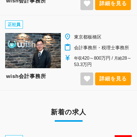
wish会計事務所
favorite
詳細を見る
正社員
place
東京都板橋区
content_paste
会計事務所・税理士事務所
currency_yen
420～800万円 /
28～
年収
月給
53.3万円
wish会計事務所
favorite
詳細を見る
新着の求人