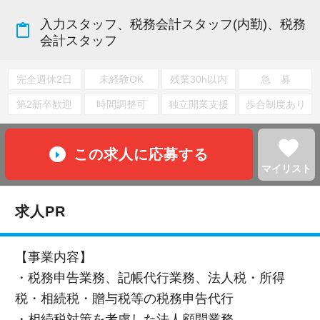
入力スタッフ、税務会計スタッフ(内勤)、税務
content_paste
会計スタッフ
完全週休2日
未経験OK
残業30h以内
急 募
第2新卒歓迎
時間調整可
独立開業支援
歩合制度あり
favorite
この求人に応募する
マイリスト
求人PR
【事業内容】
・税務申告業務、記帳代行業務、法人税・所得
税・相続税・贈与税等の税務申告代行
・相続税対策を考慮した法人顧問業務