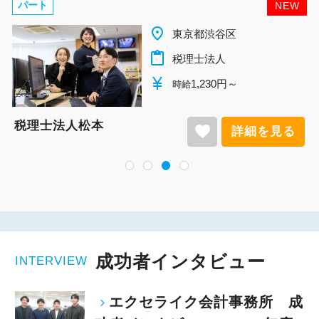
パート
NEW
place
千葉県柏市
content_paste
税理士法人
currency_yen
1,140円～
時給
税理士法人松本
favorite
詳細を見る
成功者インタビュー
INTERVIEW
エクセライク会計事務所 成