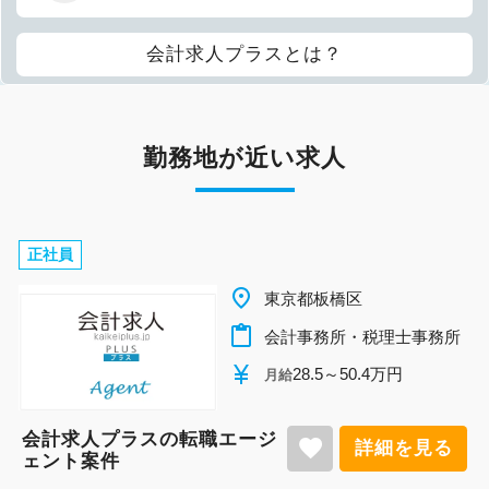
会計求人プラスとは？
勤務地が近い求人
正社員
place
東京都板橋区
content_paste
会計事務所・税理士事務所
currency_yen
28.5～50.4万円
月給
会計求人プラスの転職エージ
favorite
詳細を見る
ェント案件