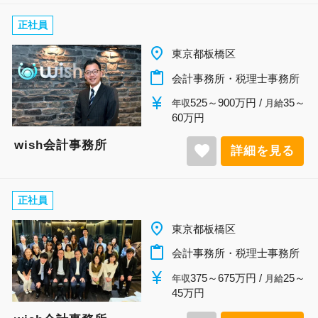
正社員
place
東京都板橋区
content_paste
会計事務所・税理士事務所
currency_yen
525～900万円 /
35～
年収
月給
60万円
wish会計事務所
favorite
詳細を見る
正社員
place
東京都板橋区
content_paste
会計事務所・税理士事務所
currency_yen
375～675万円 /
25～
年収
月給
45万円