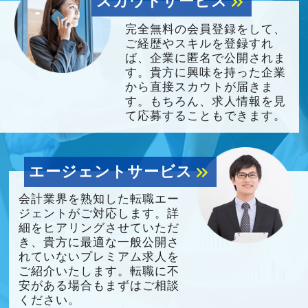
スカウトサービス
keyboard_double_arrow_right
完全無料の会員登録をして、
ご経歴やスキルを登録すれ
ば、企業に匿名で公開されま
す。貴方に興味を持った企業
から直接スカウトが届きま
す。もちろん、求人情報を見
て応募することもできます。
エージェントサービス
keyboard_double_arrow_right
会計業界を熟知した転職エー
ジェントがご対応します。詳
細をヒアリングさせていただ
き、貴方に最適な一般公開さ
れていないプレミアム求人を
ご紹介いたします。転職に不
安がある場合もまずはご相談
ください。