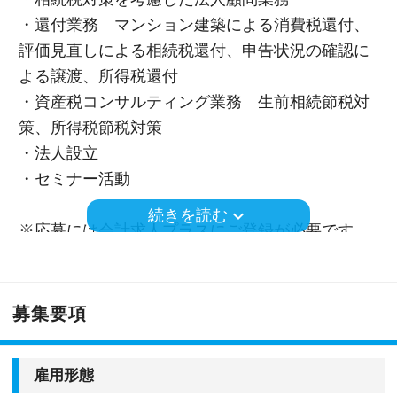
・還付業務 マンション建築による消費税還付、
評価見直しによる相続税還付、申告状況の確認に
よる譲渡、所得税還付
・資産税コンサルティング業務 生前相続節税対
策、所得税節税対策
・法人設立
・セミナー活動
keyboard_arrow_down
続きを読む
※応募には会計求人プラスにご登録が必要です。
募集要項
雇用形態