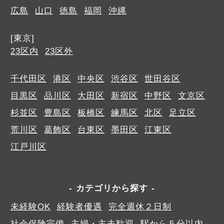
広島
山口
徳島
福岡
沖縄
[東京]
23区内
23区外
千代田区
港区
中央区
渋谷区
世田谷区
目黒区
品川区
大田区
新宿区
中野区
文京区
杉並区
豊島区
板橋区
練馬区
北区
足立区
荒川区
葛飾区
台東区
墨田区
江東区
江戸川区
カテゴリから探す
未経験OK
経験者優遇
完全週休２日制
社会保険完備
主婦・主夫歓迎
駅から５分以内