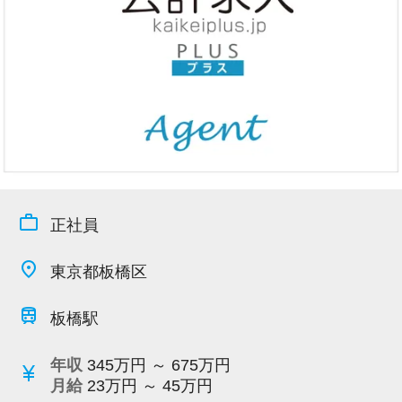
今すぐ会員登録
PC版サイトを見る
採用ご担当者様
work_outline
正社員
place
東京都板橋区
train
板橋駅
年収
345万円 ～ 675万円
currency_yen
月給
23万円 ～ 45万円