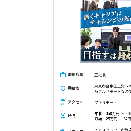
＜学びを後押し＞
・書籍購入費／研修費は全額会社負担
・隔月で税法・実務の学習会あり
・資格取得を目指す社員が多数
＜募集の背景＞
・事業拡大に伴う増員募集
・組織力強化に向けた採用
・将来の中核人材を募集
＜先輩スタッフの声＞
Q. 当事務所を選んだ理由は？
A. 幅広い業務を経験できる点に魅力を
work_outline
雇用形態
正社員
Q. 実際に働いてみてどうですか？
A. さまざまな業務を任せてもらえるの
東京都台東区上野1-19
place
勤務地
※フルリモートなの
Q. 職場の雰囲気は？
A. 上司や先輩に相談しやすく、風通し
train
アクセス
フルリモート
＜求める人材＞
年収
：350万円 ～ 4
currency_yen
・税務経験を活かして成長したい方
給与
月給
：25万円 ～ 32
・キャリアアップ志向のある方
・主体的に業務を進められる方
入力スタッフ、税務会
・顧客対応や提案業務に挑戦したい方