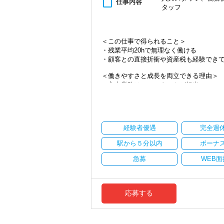
content_paste
仕事内容
タッフ
・資産税など専門性を高めたい方
・将来的にマネジメントに関わりたい方
＜まずはカジュアル面談へ＞
＜この仕事で得られること＞
・事前に気軽な面談を実施
・残業平均20hで無理なく働ける
・仕事内容やキャリアを相談可
・顧客との直接折衝や資産税も経験でき
・ざっくばらんに質問OK
・納得後に選考へ進めます
＜働きやすさと成長を両立できる理由＞
・入社時期は柔軟に対応
・入力業務はアシスタントが担当
・半年～1年の調整も可能
・分業体制で業務負担を軽減
・顧客対応や提案業務に集中可能
まずはカジュアル面談からでも歓迎です
・資産税や相続など専門性の高い案件あ
「応募する」からお気軽にご連絡くださ
・顧客と直接折衝する機会が豊富
経験者優遇
完全週
・経験値が自然と積み上がる環境
駅から５分以内
ボーナ
＜働きやすい環境＞
・有給取得率90％以上
急募
WEB面
・年間休日125日以上
・繁忙期も月30～40h程度
・男性の育休取得率100％
・テレワーク導入済み
応募する
・全席デュアルモニタ完備
＜幅広い経験・成長環境＞