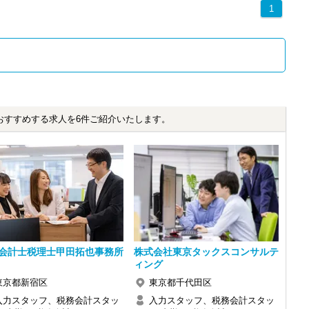
1
おすすめする求人を6件ご紹介いたします。
会計士税理士甲田拓也事務所
株式会社東京タックスコンサルテ
ィング
東京都新宿区
東京都千代田区
入力スタッフ、税務会計スタッ
入力スタッフ、税務会計スタッ
感じ、入所を決めました。