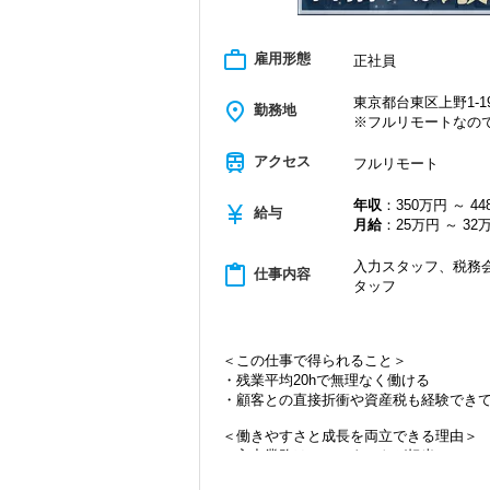
work_outline
雇用形態
正社員
東京都台東区上野1-19
place
勤務地
※フルリモートなの
train
アクセス
フルリモート
年収
：350万円 ～ 4
currency_yen
給与
月給
：25万円 ～ 32
入力スタッフ、税務会
content_paste
仕事内容
タッフ
＜この仕事で得られること＞
・残業平均20hで無理なく働ける
・顧客との直接折衝や資産税も経験でき
＜働きやすさと成長を両立できる理由＞
・入力業務はアシスタントが担当
・分業体制で業務負担を軽減