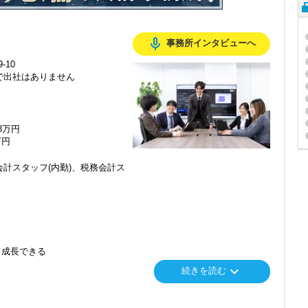
mic_none
事務所インタビューへ
-10
で出社はありません
48万円
万円
計スタッフ(内勤)、税務会計ス
て成長できる
keyboard_arrow_down
続きを読む