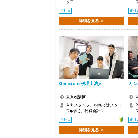
ッフ
Q. 実際に働いてみてどうですか？
正社員
正社
A. さまざまな業務を任せてもらえるの
詳細を見る ＞
Q. 職場の雰囲気は？
A. 上司や先輩に相談しやすく、風通し
＜求める人材＞
・税務経験を活かして成長したい方
・キャリアアップ志向のある方
・主体的に業務を進められる方
・顧客対応や提案業務に挑戦したい方
・資産税など専門性を高めたい方
・将来的にマネジメントに関わりたい方
＜まずはカジュアル面談へ＞
Gemstone税理士法人
カシ
・事前に気軽な面談を実施
・仕事内容やキャリアを相談可
東京都港区
・ざっくばらんに質問OK
・納得後に選考へ進めます
入力スタッフ、税務会計スタッ
・入社時期は柔軟に対応
フ(内勤)、税務会計ス…
・半年～1年の調整も可能
正社員
正社
まずはカジュアル面談からでも歓迎です
詳細を見る ＞
「応募する」からお気軽にご連絡くださ