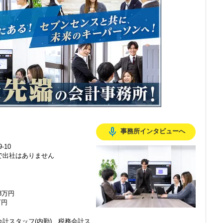
感じ、入所を決めました。
mic_none
事務所インタビューへ
で、以前より成長スピードが上がったと感じています。
-10
で出社はありません
の良い職場だと感じています。
48万円
万円
計スタッフ(内勤)、税務会計ス