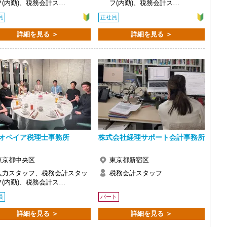
フ(内勤)、税務会計ス…
フ(内勤)、税務会計ス…
員
正社員
で、以前より成長スピードが上がったと感じています。
詳細を見る ＞
詳細を見る ＞
の良い職場だと感じています。
オペイア税理士事務所
株式会社経理サポート会計事務所
東京都中央区
東京都新宿区
入力スタッフ、税務会計スタッ
税務会計スタッフ
フ(内勤)、税務会計ス…
員
パート
詳細を見る ＞
詳細を見る ＞
い。