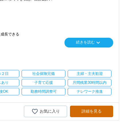
て成長できる
keyboard_arrow_down
続きを読む
り
い。
休２日
社会保険完備
主婦・主夫歓迎
スあり
子育て応援
月間残業30時間以内
接OK
勤務時間調整可
テレワーク推進
お気に入り
詳細を見る