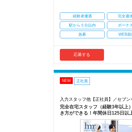
・顧客対応や提案業務に集中可能
・資産税や相続など専門性の高い案件あ
・顧客と直接折衝する機会が豊富
経験者優遇
完全週
・経験値が自然と積み上がる環境
駅から５分以内
ボーナ
＜働きやすい環境＞
・有給取得率90％以上
急募
WEB面
・年間休日125日以上
・繁忙期も月30～40h程度
・男性の育休取得率100％
・テレワーク導入済み
応募する
・全席デュアルモニタ完備
＜幅広い経験・成長環境＞
・クライアント2500社以上
・9割が紹介の安定基盤
NEW
正社員
・一般企業～医療・学校法人まで対応
・個人～大企業まで幅広く経験可能
・税務顧問＋資産税に関与
入力スタッフ他【正社員】／セブン
・相続／事業承継／M&Aにも対応
完全在宅スタッフ（経験3年以上
＜成長中の税理士法人＞
き方ができる！年間休日125日
・全国14拠点で事業展開
・従業員240名以上に拡大
・会計・税務・財務・労務まで対応
・専門家が在籍しワンストップ支援