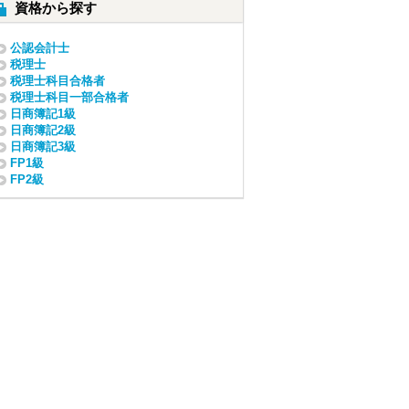
資格から探す
公認会計士
税理士
税理士科目合格者
税理士科目一部合格者
日商簿記1級
日商簿記2級
日商簿記3級
FP1級
FP2級