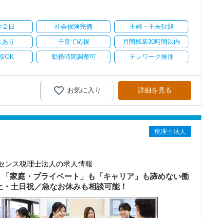
り
休２日
社会保険完備
主婦・主夫歓迎
スあり
子育て応援
月間残業30時間以内
接OK
勤務時間調整可
テレワーク推進
お気に入り
詳細を見る
税理士法人
センス税理士法人の求人情報
）「家庭・プライベート」も「キャリア」も諦めない働
以上・土日祝／急なお休みも相談可能！