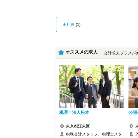
・クライアント2500社以上
・9割が紹介の安定基盤
・一般企業～医療・学校法人まで対応
・個人～大企業まで幅広く経験可能
・税務顧問＋資産税に関与
正社員
(1)
・相続／事業承継／M&Aにも対応
＜成長中の税理士法人＞
・全国14拠点で事業展開
・従業員240名以上に拡大
オススメの求人
会計求人プラスが
・会計・税務・財務・労務まで対応
・専門家が在籍しワンストップ支援
＜学びを後押し＞
・書籍購入費／研修費は全額会社負担
・隔月で税法・実務の学習会あり
・資格取得を目指す社員が多数
＜募集の背景＞
・事業拡大に伴う増員募集
・組織力強化に向けた採用
税理士法人松本
公認
・将来の中核人材を募集
＜先輩スタッフの声＞
東京都江東区
Q. 当事務所を選んだ理由は？
税務会計スタッフ、税理士スタ
A. 幅広い業務を経験できる点に魅力を