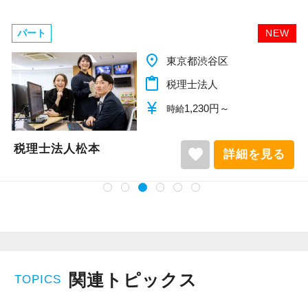
パート
NEW
place
千葉県柏市
content_paste
税理士法人
currency_yen
1,140円～
時給
税理士法人松本
favorite
詳細を見る
関連トピックス
TOPICS