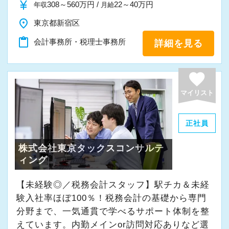
A. 上司や先輩に相談しやすく、風通しの良い職
currency_yen
308～560万円 /
22～40万円
年収
月給
場だと感じています。
place
東京都新宿区
content_paste
会計事務所・税理士事務所
詳細を見る
＜求める人材＞
・税務経験を活かして成長したい方
・キャリアアップ志向のある方
favorite
・主体的に業務を進められる方
マイリスト
・顧客対応や提案業務に挑戦したい方
・資産税など専門性を高めたい方
正社員
・将来的にマネジメントに関わりたい方
株式会社東京タックスコンサルテ
ィング
＜まずはカジュアル面談へ＞
・事前に気軽な面談を実施
【未経験◎／税務会計スタッフ】駅チカ＆未経
・仕事内容やキャリアを相談可
験入社率ほぼ100％！税務会計の基礎から専門
・ざっくばらんに質問OK
分野まで、一気通貫で学べるサポート体制を整
・納得後に選考へ進めます
えています。内勤メインor訪問対応ありなど選