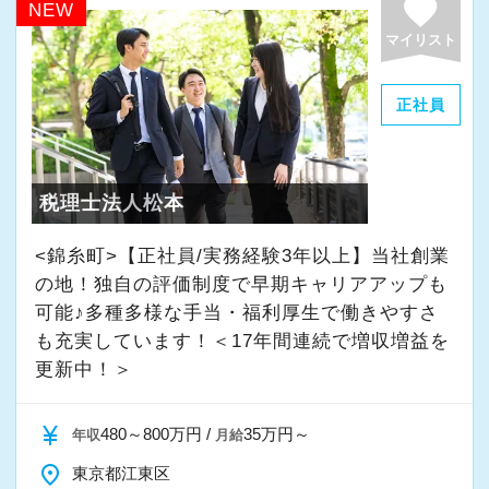
favorite
NEW
・個人～大企業まで幅広く経験可能
マイリスト
・税務顧問＋資産税に関与
・相続／事業承継／M&Aにも対応
正社員
＜成長中の税理士法人＞
・全国14拠点で事業展開
税理士法人松本
・従業員240名以上に拡大
・会計・税務・財務・労務まで対応
<錦糸町>【正社員/実務経験3年以上】当社創業
・専門家が在籍しワンストップ支援
の地！独自の評価制度で早期キャリアアップも
可能♪多種多様な手当・福利厚生で働きやすさ
も充実しています！＜17年間連続で増収増益を
＜学びを後押し＞
更新中！＞
・書籍購入費／研修費は全額会社負担
・隔月で税法・実務の学習会あり
currency_yen
480～800万円 /
35万円～
年収
月給
・資格取得を目指す社員が多数
place
東京都江東区