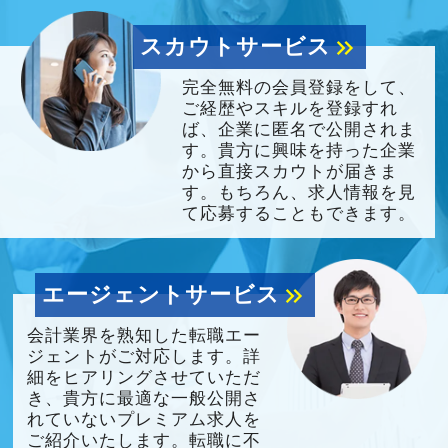
スカウトサービス
keyboard_double_arrow_right
完全無料の会員登録をして、
ご経歴やスキルを登録すれ
ば、企業に匿名で公開されま
す。貴方に興味を持った企業
から直接スカウトが届きま
す。もちろん、求人情報を見
て応募することもできます。
エージェントサービス
keyboard_double_arrow_right
会計業界を熟知した転職エー
ジェントがご対応します。詳
細をヒアリングさせていただ
き、貴方に最適な一般公開さ
れていないプレミアム求人を
ご紹介いたします。転職に不