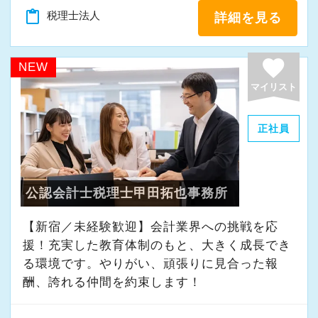
＜募集の背景＞
content_paste
税理士法人
詳細を見る
・事業拡大に伴う増員募集
・組織力強化に向けた採用
favorite
NEW
・将来の中核人材を募集
マイリスト
＜先輩スタッフの声＞
正社員
Q. 当事務所を選んだ理由は？
A. 幅広い業務を経験できる点に魅力を感じ、入
所を決めました。
公認会計士税理士甲田拓也事務所
Q. 実際に働いてみてどうですか？
【新宿／未経験歓迎】会計業界への挑戦を応
A. さまざまな業務を任せてもらえるので、以前
援！充実した教育体制のもと、大きく成長でき
より成長スピードが上がったと感じています。
る環境です。やりがい、頑張りに見合った報
酬、誇れる仲間を約束します！
Q. 職場の雰囲気は？