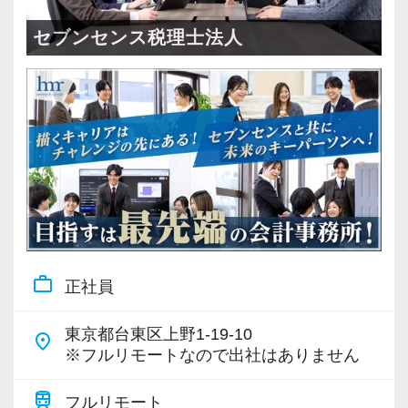
＜成長中の税理士法人＞
・全国14拠点で事業展開
セブンセンス税理士法人
・従業員240名以上に拡大
・会計・税務・財務・労務まで対応
・専門家が在籍しワンストップ支援
＜学びを後押し＞
・書籍購入費／研修費は全額会社負担
・隔月で税法・実務の学習会あり
・資格取得を目指す社員が多数
work_outline
正社員
＜募集の背景＞
・事業拡大に伴う増員募集
東京都台東区上野1-19-10
place
・組織力強化に向けた採用
※フルリモートなので出社はありません
・将来の中核人材を募集
train
フルリモート