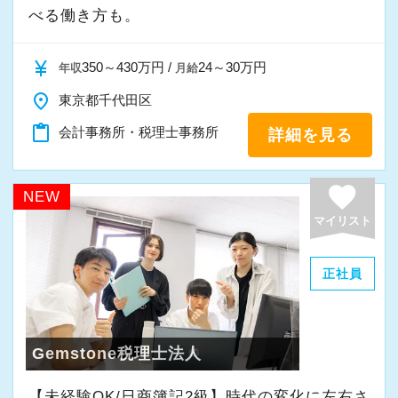
べる働き方も。
・入社時期は柔軟に対応
・半年～1年の調整も可能
currency_yen
350～430万円 /
24～30万円
年収
月給
まずはカジュアル面談からでも歓迎です
place
東京都千代田区
「応募する」からお気軽にご連絡ください。
content_paste
会計事務所・税理士事務所
詳細を見る
favorite
NEW
マイリスト
正社員
Gemstone税理士法人
【未経験OK/日商簿記2級】時代の変化に左右さ