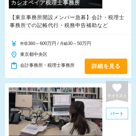
カシオペイア税理士事務所
【東京事務所開設メンバー急募】会計・税理士
事務所での記帳代行・税務申告補助など
currency_yen
360～600万円 /
30～50万円
年収
月給
place
東京都中央区
content_paste
会計事務所・税理士事務所
詳細を見る
favorite
マイリスト
パート