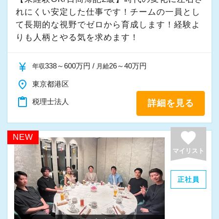
れにくい安定した仕事です！チームの一員とし
て⻑期的な視野でゼロから育成します！経験よ
りも人柄とやる気を求めます！
currency_yen
338～600万円 /
26～40万円
年収
月給
place
東京都港区
content_paste
税理士法人
詳細を見る
favorite
NEW
マイリスト
正社員