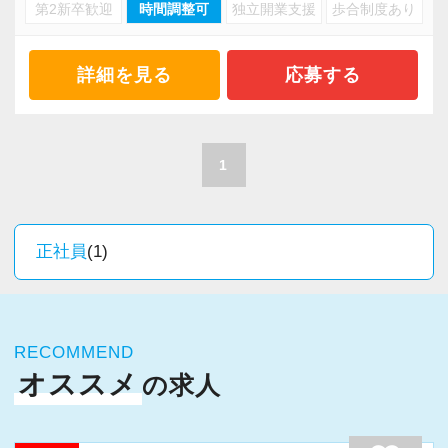
・キャリアアップ志向のある方
第2新卒歓迎
時間調整可
独立開業支援
歩合制度あり
・資産税や相続など専門性の高い案件あり
・主体的に業務を進められる方
・顧客と直接折衝する機会が豊富
・顧客対応や提案業務に挑戦したい方
・経験値が自然と積み上がる環境
詳細を見る
応募する
・資産税など専門性を高めたい方
・将来的にマネジメントに関わりたい方
＜働きやすい環境＞
・有給取得率90％以上
1
＜まずはカジュアル面談へ＞
・年間休日125日以上
・事前に気軽な面談を実施
・繁忙期も月30～40h程度
・仕事内容やキャリアを相談可
・男性の育休取得率100％
正社員
(1)
・ざっくばらんに質問OK
・テレワーク導入済み
・納得後に選考へ進めます
・全席デュアルモニタ完備
・入社時期は柔軟に対応
RECOMMEND
・半年～1年の調整も可能
＜幅広い経験・成長環境＞
オススメ
の求人
・クライアント2500社以上
まずはカジュアル面談からでも歓迎です
・9割が紹介の安定基盤
「応募する」からお気軽にご連絡ください。
・一般企業～医療・学校法人まで対応