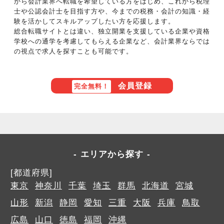
から会計業界へ転職を希望している方をはじめ、これから税理
士や公認会計士を目指す方や、今までの税務・会計の知識・経
験を活かしてスキルアップしたい方を応援します。
総合転職サイトとは違い、独立開業を支援している企業や資格
学校への通学を考慮してもらえる企業など、会計業界ならでは
の視点で求人を探すことも可能です。
会員登録
完全無料！
エリアから探す
[都道府県]
東京
神奈川
千葉
埼玉
群馬
北海道
宮城
山形
新潟
静岡
愛知
三重
大阪
兵庫
鳥取
広島
山口
徳島
福岡
沖縄