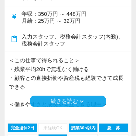
＜先輩スタッフの声＞
年収
：350万円 ～ 448万円
Q. 当事務所を選んだ理由は？
currency_yen
月給
：25万円 ～ 32万円
A. 幅広い業務を経験できる点に魅力を感じ、入
所を決めました。
入力スタッフ、税務会計スタッフ(内勤)、
content_paste
税務会計スタッフ
Q. 実際に働いてみてどうですか？
A. さまざまな業務を任せてもらえるので、以前
＜この仕事で得られること＞
より成長スピードが上がったと感じています。
・残業平均20hで無理なく働ける
・顧客との直接折衝や資産税も経験できて成長
Q. 職場の雰囲気は？
できる
A. 上司や先輩に相談しやすく、風通しの良い職
keyboard_arrow_down
続きを読む
場だと感じています。
＜働きやすさと成長を両立できる理由＞
・入力業務はアシスタントが担当
＜求める人材＞
・分業体制で業務負担を軽減
完全週休2日
未経験OK
残業30h以内
急 募
・税務経験を活かして成長したい方
・顧客対応や提案業務に集中可能