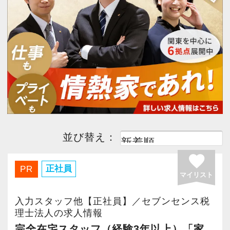
今すぐ会員登録
PC版サイトを見る
採用ご担当者様
並び替え：
favorite
正社員
PR
マイリスト
入力スタッフ他【正社員】／セブンセンス税
理士法人の求人情報
完全在宅スタッフ（経験3年以上）「家