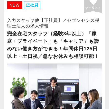
favorite
・有給取得率90％以上
正社員
NEW
マイリスト
・年間休日125日以上
・繁忙期も月30～40h程度
入力スタッフ他【正社員】／セブンセンス税
・男性の育休取得率100％
理士法人の求人情報
・テレワーク導入済み
完全在宅スタッフ（経験3年以上）「家
・全席デュアルモニタ完備
庭・プライベート」も「キャリア」も諦
めない働き方ができる！年間休日125日
＜幅広い経験・成長環境＞
以上・土日祝／急なお休みも相談可能！
・クライアント2500社以上
・9割が紹介の安定基盤
・一般企業～医療・学校法人まで対応
・個人～大企業まで幅広く経験可能
・税務顧問＋資産税に関与
・相続／事業承継／M&Aにも対応