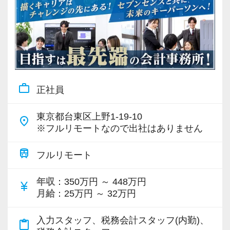
work_outline
正社員
東京都台東区上野1-19-10
place
※フルリモートなので出社はありません
train
フルリモート
年収
：350万円 ～ 448万円
currency_yen
月給
：25万円 ～ 32万円
入力スタッフ、税務会計スタッフ(内勤)、
content_paste