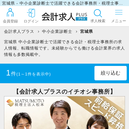
宮城県 - 中小企業診断士で活躍できる会計事務所・税理士事務所の求人・転職情報
求人検索
会員登録
ログイン
会計求人プラス
中小企業診断士
宮城県
宮城県 中小企業診断士で活躍できる会計・税理士事務所の求
ログイン
人情報、転職情報です。未経験からでも働ける会計業界の求人
情報も多数掲載中。
最近見た求人
1
件
(1～1件を表示中)
マイリスト
正社員
(1)
【会計求人プラスのイチオシ事務所】
お問い合わせ