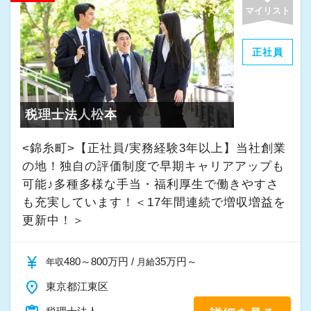
・個人～大企業まで幅広く経験可能
マイリスト
・税務顧問＋資産税に関与
・相続／事業承継／M&Aにも対応
正社員
＜成長中の税理士法人＞
・全国14拠点で事業展開
税理士法人松本
・従業員240名以上に拡大
・会計・税務・財務・労務まで対応
<錦糸町>【正社員/実務経験3年以上】当社創業
・専門家が在籍しワンストップ支援
の地！独自の評価制度で早期キャリアアップも
可能♪多種多様な手当・福利厚生で働きやすさ
も充実しています！＜17年間連続で増収増益を
＜学びを後押し＞
更新中！＞
・書籍購入費／研修費は全額会社負担
・隔月で税法・実務の学習会あり
currency_yen
480～800万円 /
35万円～
年収
月給
・資格取得を目指す社員が多数
place
東京都江東区
＜募集の背景＞