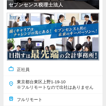
・全国14拠点で事業展開
セブンセンス税理士法人
・従業員240名以上に拡大
・会計・税務・財務・労務まで対応
・専門家が在籍しワンストップ支援
＜学びを後押し＞
・書籍購入費／研修費は全額会社負担
・隔月で税法・実務の学習会あり
・資格取得を目指す社員が多数
work_outline
正社員
＜募集の背景＞
・事業拡大に伴う増員募集
東京都台東区上野1-19-10
place
・組織力強化に向けた採用
※フルリモートなので出社はありません
・将来の中核人材を募集
train
フルリモート
＜先輩スタッフの声＞