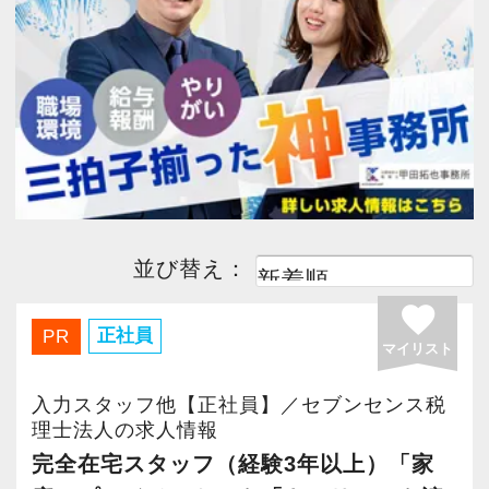
今すぐ会員登録
PC版サイトを見る
採用ご担当者様
並び替え：
favorite
正社員
PR
マイリスト
入力スタッフ他【正社員】／セブンセンス税
理士法人の求人情報
完全在宅スタッフ（経験3年以上）「家