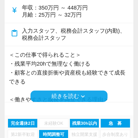
年収
：350万円 ～ 448万円
Q. 当事務所を選んだ理由は？
currency_yen
月給
：25万円 ～ 32万円
A. 幅広い業務を経験できる点に魅力を感じ、入
所を決めました。
入力スタッフ、税務会計スタッフ(内勤)、
content_paste
税務会計スタッフ
Q. 実際に働いてみてどうですか？
A. さまざまな業務を任せてもらえるので、以前
＜この仕事で得られること＞
より成長スピードが上がったと感じています。
・残業平均20hで無理なく働ける
・顧客との直接折衝や資産税も経験できて成長
Q. 職場の雰囲気は？
できる
A. 上司や先輩に相談しやすく、風通しの良い職
keyboard_arrow_down
続きを読む
場だと感じています。
＜働きやすさと成長を両立できる理由＞
・入力業務はアシスタントが担当
＜求める人材＞
・分業体制で業務負担を軽減
完全週休2日
未経験OK
残業30h以内
急 募
・税務経験を活かして成長したい方
・顧客対応や提案業務に集中可能
・キャリアアップ志向のある方
第2新卒歓迎
時間調整可
独立開業支援
歩合制度あり
・資産税や相続など専門性の高い案件あり