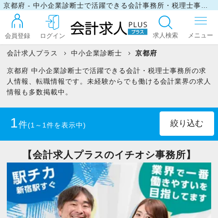
京都府 - 中小企業診断士で活躍できる会計事務所・税理士事務所の求人・転職情報
求人検索
会員登録
ログイン
会計求人プラス
中小企業診断士
京都府
京都府 中小企業診断士で活躍できる会計・税理士事務所の求
ログイン
人情報、転職情報です。未経験からでも働ける会計業界の求人
情報も多数掲載中。
最近見た求人
1
件
(1～1件を表示中)
マイリスト
正社員
(1)
【会計求人プラスのイチオシ事務所】
お問い合わせ