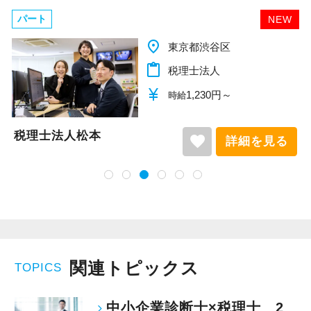
パート
NEW
place
東京都渋谷区
content_paste
税理士法人
currency_yen
1,230円～
時給
士法人松本
税理
favorite
詳細を見る
関連トピックス
TOPICS
中小企業診断士×税理士 2