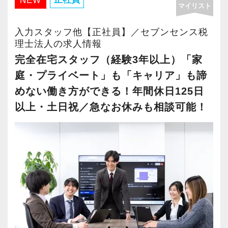
NEW
マイリスト
・年間休日125日以上
・繁忙期も月30～40h程度
入力スタッフ他【正社員】／セブンセンス税
・男性の育休取得率100％
理士法人の求人情報
・テレワーク導入済み
完全在宅スタッフ（経験3年以上）「家
・全席デュアルモニタ完備
庭・プライベート」も「キャリア」も諦
めない働き方ができる！年間休日125日
＜幅広い経験・成長環境＞
以上・土日祝／急なお休みも相談可能！
・クライアント2500社以上
・9割が紹介の安定基盤
・一般企業～医療・学校法人まで対応
・個人～大企業まで幅広く経験可能
・税務顧問＋資産税に関与
・相続／事業承継／M&Aにも対応
＜成長中の税理士法人＞