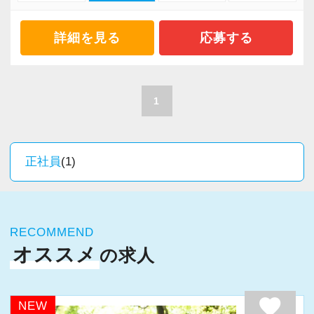
・主体的に業務を進められる方
・顧客と直接折衝する機会が豊富
・顧客対応や提案業務に挑戦したい方
・経験値が自然と積み上がる環境
詳細を見る
応募する
・資産税など専門性を高めたい方
・将来的にマネジメントに関わりたい方
＜働きやすい環境＞
・有給取得率90％以上
1
＜まずはカジュアル面談へ＞
・年間休日125日以上
・事前に気軽な面談を実施
・繁忙期も月30～40h程度
・仕事内容やキャリアを相談可
・男性の育休取得率100％
正社員
(1)
・ざっくばらんに質問OK
・テレワーク導入済み
・納得後に選考へ進めます
・全席デュアルモニタ完備
・入社時期は柔軟に対応
RECOMMEND
・半年～1年の調整も可能
＜幅広い経験・成長環境＞
オススメ
の求人
・クライアント2500社以上
まずはカジュアル面談からでも歓迎です
・9割が紹介の安定基盤
「応募する」からお気軽にご連絡ください。
・一般企業～医療・学校法人まで対応
favorite
NEW