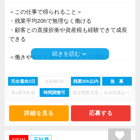
＜この仕事で得られること＞
・残業平均20hで無理なく働ける
・顧客との直接折衝や資産税も経験できて成長
できる
keyboard_arrow_down
続きを読む
＜働きやすさと成長を両立できる理由＞
・入力業務はアシスタントが担当
・分業体制で業務負担を軽減
完全週休2日
未経験OK
残業30h以内
急 募
・顧客対応や提案業務に集中可能
第2新卒歓迎
時間調整可
独立開業支援
歩合制度あり
・資産税や相続など専門性の高い案件あり
・顧客と直接折衝する機会が豊富
・経験値が自然と積み上がる環境
詳細を見る
応募する
＜働きやすい環境＞
favorite
・有給取得率90％以上
正社員