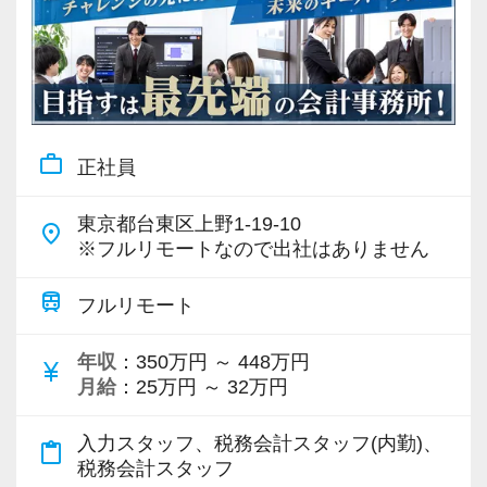
work_outline
正社員
東京都台東区上野1-19-10
place
※フルリモートなので出社はありません
train
フルリモート
年収
：350万円 ～ 448万円
currency_yen
月給
：25万円 ～ 32万円
入力スタッフ、税務会計スタッフ(内勤)、
content_paste
税務会計スタッフ