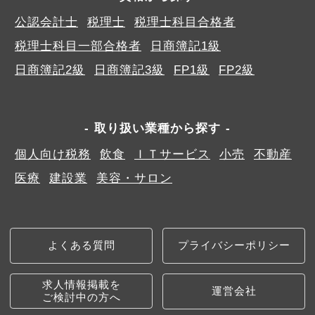
公認会計士
税理士
税理士科目合格者
税理士科目一部合格者
日商簿記1級
日商簿記2級
日商簿記3級
FP1級
FP2級
取り扱い業種から探す
個人向け税務
飲食
ＩＴサービス
小売
不動産
医療
建設業
美容・サロン
よくある質問
プライバシーポリシー
求人情報掲載を
運営会社
ご検討中の方へ