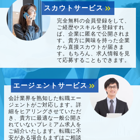
スカウトサービス
keyboard_double_arrow_right
完全無料の会員登録をして、
ご経歴やスキルを登録すれ
ば、企業に匿名で公開されま
す。貴方に興味を持った企業
から直接スカウトが届きま
す。もちろん、求人情報を見
て応募することもできます。
エージェントサービス
keyboard_double_arrow_right
会計業界を熟知した転職エー
ジェントがご対応します。詳
細をヒアリングさせていただ
き、貴方に最適な一般公開さ
れていないプレミアム求人を
ご紹介いたします。転職に不
安がある場合もまずはご相談