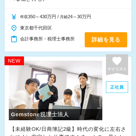
・半年～1年の調整も可能
currency_yen
350～430万円 /
24～30万円
年収
月給
まずはカジュアル面談からでも歓迎です
place
東京都千代田区
「応募する」からお気軽にご連絡ください。
content_paste
会計事務所・税理士事務所
詳細を見る
favorite
NEW
マイリスト
正社員
Gemstone税理士法人
【未経験OK/日商簿記2級】時代の変化に左右さ