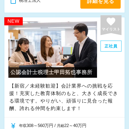
content_paste
税理士法人
詳細を見る
・事業拡大に伴う増員募集
・組織力強化に向けた採用
favorite
NEW
・将来の中核人材を募集
マイリスト
＜先輩スタッフの声＞
正社員
Q. 当事務所を選んだ理由は？
A. 幅広い業務を経験できる点に魅力を感じ、入
所を決めました。
公認会計士税理士甲田拓也事務所
Q. 実際に働いてみてどうですか？
【新宿／未経験歓迎】会計業界への挑戦を応
A. さまざまな業務を任せてもらえるので、以前
援！充実した教育体制のもと、大きく成長でき
より成長スピードが上がったと感じています。
る環境です。やりがい、頑張りに見合った報
酬、誇れる仲間を約束します！
Q. 職場の雰囲気は？
A. 上司や先輩に相談しやすく、風通しの良い職
currency_yen
308～560万円 /
22～40万円
年収
月給