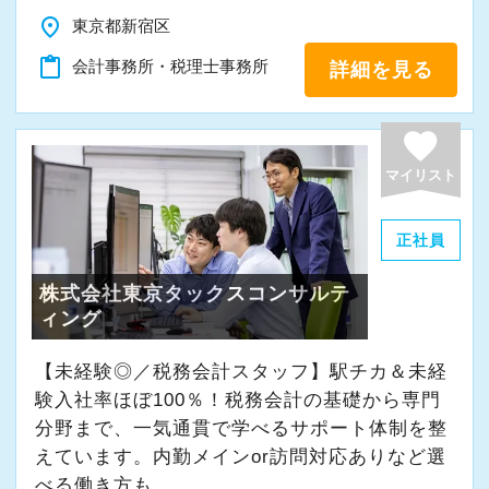
場だと感じています。
place
東京都新宿区
content_paste
会計事務所・税理士事務所
詳細を見る
＜求める人材＞
・税務経験を活かして成長したい方
・キャリアアップ志向のある方
favorite
・主体的に業務を進められる方
マイリスト
・顧客対応や提案業務に挑戦したい方
・資産税など専門性を高めたい方
正社員
・将来的にマネジメントに関わりたい方
株式会社東京タックスコンサルテ
ィング
＜まずはカジュアル面談へ＞
・事前に気軽な面談を実施
【未経験◎／税務会計スタッフ】駅チカ＆未経
・仕事内容やキャリアを相談可
験入社率ほぼ100％！税務会計の基礎から専門
・ざっくばらんに質問OK
分野まで、一気通貫で学べるサポート体制を整
・納得後に選考へ進めます
えています。内勤メインor訪問対応ありなど選
べる働き方も。
・入社時期は柔軟に対応