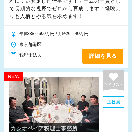
れにくい安定した仕事です！チームの一員とし
て⻑期的な視野でゼロから育成します！経験よ
りも人柄とやる気を求めます！
currency_yen
338～600万円 /
26～40万円
年収
月給
place
東京都港区
content_paste
税理士法人
詳細を見る
favorite
NEW
マイリスト
正社員
カシオペイア税理士事務所