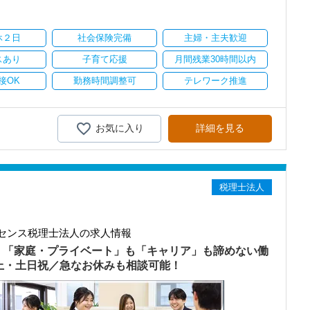
り
休２日
社会保険完備
主婦・主夫歓迎
スあり
子育て応援
月間残業30時間以内
接OK
勤務時間調整可
テレワーク推進
お気に入り
詳細を見る
税理士法人
センス税理士法人の求人情報
）「家庭・プライベート」も「キャリア」も諦めない働
以上・土日祝／急なお休みも相談可能！