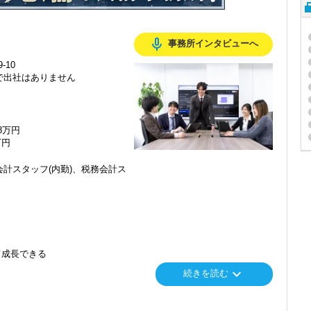
mic_none
事務所インタビューへ
-10
で出社はありません
48万円
万円
計スタッフ(内勤)、税務会計ス
て成長できる
keyboard_arrow_down
続きを読む