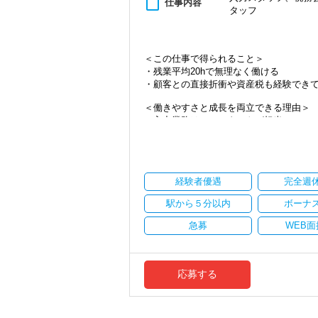
content_paste
仕事内容
タッフ
・資産税など専門性を高めたい方
・将来的にマネジメントに関わりたい方
＜まずはカジュアル面談へ＞
＜この仕事で得られること＞
・事前に気軽な面談を実施
・残業平均20hで無理なく働ける
・仕事内容やキャリアを相談可
・顧客との直接折衝や資産税も経験でき
・ざっくばらんに質問OK
・納得後に選考へ進めます
＜働きやすさと成長を両立できる理由＞
・入社時期は柔軟に対応
・入力業務はアシスタントが担当
・半年～1年の調整も可能
・分業体制で業務負担を軽減
・顧客対応や提案業務に集中可能
まずはカジュアル面談からでも歓迎です
・資産税や相続など専門性の高い案件あ
「応募する」からお気軽にご連絡くださ
・顧客と直接折衝する機会が豊富
経験者優遇
完全週
・経験値が自然と積み上がる環境
駅から５分以内
ボーナ
＜働きやすい環境＞
・有給取得率90％以上
急募
WEB面
・年間休日125日以上
・繁忙期も月30～40h程度
・男性の育休取得率100％
・テレワーク導入済み
応募する
・全席デュアルモニタ完備
＜幅広い経験・成長環境＞