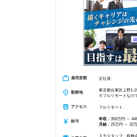
＜学びを後押し＞
・書籍購入費／研修費は全額会社負担
・隔月で税法・実務の学習会あり
・資格取得を目指す社員が多数
＜募集の背景＞
・事業拡大に伴う増員募集
・組織力強化に向けた採用
・将来の中核人材を募集
＜先輩スタッフの声＞
Q. 当事務所を選んだ理由は？
A. 幅広い業務を経験できる点に魅力を
work_outline
雇用形態
正社員
Q. 実際に働いてみてどうですか？
A. さまざまな業務を任せてもらえるの
東京都台東区上野1-19
place
勤務地
※フルリモートなの
Q. 職場の雰囲気は？
A. 上司や先輩に相談しやすく、風通し
train
アクセス
フルリモート
＜求める人材＞
年収
：350万円 ～ 4
currency_yen
・税務経験を活かして成長したい方
給与
月給
：25万円 ～ 32
・キャリアアップ志向のある方
・主体的に業務を進められる方
入力スタッフ、税務会
・顧客対応や提案業務に挑戦したい方