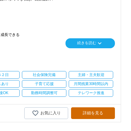
て成長できる
keyboard_arrow_down
続きを読む
り
い。
休２日
社会保険完備
主婦・主夫歓迎
スあり
子育て応援
月間残業30時間以内
接OK
勤務時間調整可
テレワーク推進
お気に入り
詳細を見る