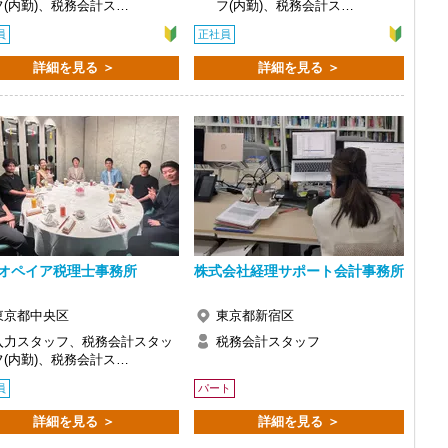
フ(内勤)、税務会計ス…
フ(内勤)、税務会計ス…
員
正社員
で、以前より成長スピードが上がったと感じています。
詳細を見る ＞
詳細を見る ＞
の良い職場だと感じています。
オペイア税理士事務所
株式会社経理サポート会計事務所
東京都中央区
東京都新宿区
入力スタッフ、税務会計スタッ
税務会計スタッフ
フ(内勤)、税務会計ス…
員
パート
詳細を見る ＞
詳細を見る ＞
い。