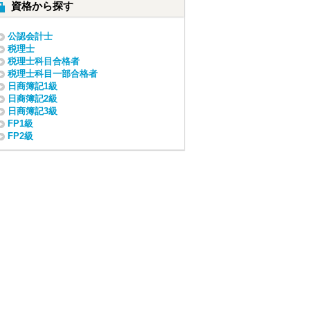
資格から探す
公認会計士
税理士
税理士科目合格者
税理士科目一部合格者
日商簿記1級
日商簿記2級
日商簿記3級
FP1級
FP2級