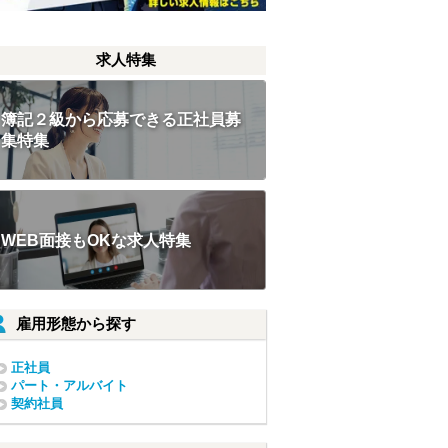
求人特集
簿記２級から応募できる正社員募
集特集
WEB面接もOKな求人特集
雇用形態から探す
正社員
パート・アルバイト
契約社員