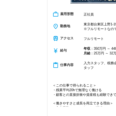
work_outline
雇用形態
正社員
東京都台東区上野1-19
place
勤務地
※フルリモートなの
train
アクセス
フルリモート
年収
：350万円 ～ 4
currency_yen
給与
月給
：25万円 ～ 32
入力スタッフ、税務会
content_paste
仕事内容
タッフ
＜この仕事で得られること＞
・残業平均20hで無理なく働ける
・顧客との直接折衝や資産税も経験でき
＜働きやすさと成長を両立できる理由＞
・入力業務はアシスタントが担当
・分業体制で業務負担を軽減