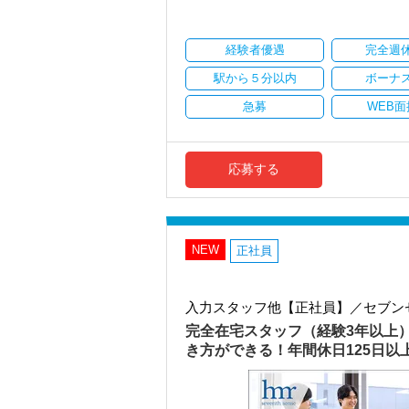
・顧客対応や提案業務に集中可能
・資産税や相続など専門性の高い案件あ
・顧客と直接折衝する機会が豊富
経験者優遇
完全週
・経験値が自然と積み上がる環境
駅から５分以内
ボーナ
＜働きやすい環境＞
・有給取得率90％以上
急募
WEB面
・年間休日125日以上
・繁忙期も月30～40h程度
・男性の育休取得率100％
・テレワーク導入済み
応募する
・全席デュアルモニタ完備
＜幅広い経験・成長環境＞
・クライアント2500社以上
・9割が紹介の安定基盤
NEW
正社員
・一般企業～医療・学校法人まで対応
・個人～大企業まで幅広く経験可能
・税務顧問＋資産税に関与
入力スタッフ他【正社員】／セブン
・相続／事業承継／M&Aにも対応
完全在宅スタッフ（経験3年以上
＜成長中の税理士法人＞
き方ができる！年間休日125日
・全国14拠点で事業展開
・従業員240名以上に拡大
・会計・税務・財務・労務まで対応
・専門家が在籍しワンストップ支援