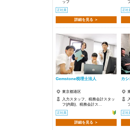
ッフ
Q. 実際に働いてみてどうですか？
正社員
正社
A. さまざまな業務を任せてもらえるの
詳細を見る ＞
Q. 職場の雰囲気は？
A. 上司や先輩に相談しやすく、風通し
＜求める人材＞
・税務経験を活かして成長したい方
・キャリアアップ志向のある方
・主体的に業務を進められる方
・顧客対応や提案業務に挑戦したい方
・資産税など専門性を高めたい方
・将来的にマネジメントに関わりたい方
＜まずはカジュアル面談へ＞
Gemstone税理士法人
カシ
・事前に気軽な面談を実施
・仕事内容やキャリアを相談可
東京都港区
・ざっくばらんに質問OK
・納得後に選考へ進めます
入力スタッフ、税務会計スタッ
・入社時期は柔軟に対応
フ(内勤)、税務会計ス…
・半年～1年の調整も可能
正社員
正社
まずはカジュアル面談からでも歓迎です
詳細を見る ＞
「応募する」からお気軽にご連絡くださ