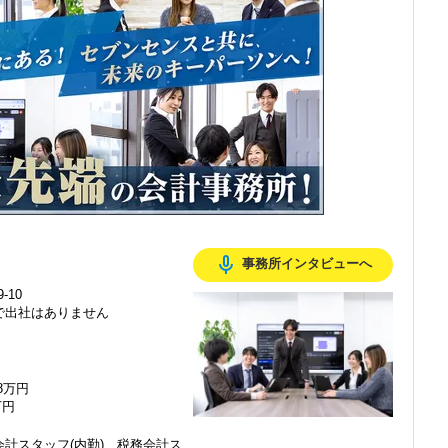
感じ、入所を決めました。
mic_none
事務所インタビューへ
で、以前より成長スピードが上がったと感じています。
-10
で出社はありません
の良い職場だと感じています。
48万円
万円
計スタッフ(内勤)、税務会計ス