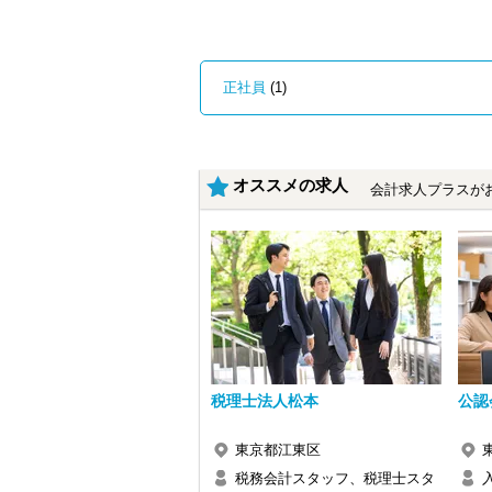
・クライアント2500社以上
・9割が紹介の安定基盤
・一般企業～医療・学校法人まで対応
・個人～大企業まで幅広く経験可能
・税務顧問＋資産税に関与
正社員
(1)
・相続／事業承継／M&Aにも対応
＜成長中の税理士法人＞
・全国14拠点で事業展開
・従業員240名以上に拡大
オススメの求人
会計求人プラスが
・会計・税務・財務・労務まで対応
・専門家が在籍しワンストップ支援
＜学びを後押し＞
・書籍購入費／研修費は全額会社負担
・隔月で税法・実務の学習会あり
・資格取得を目指す社員が多数
＜募集の背景＞
・事業拡大に伴う増員募集
・組織力強化に向けた採用
税理士法人松本
公認
・将来の中核人材を募集
＜先輩スタッフの声＞
東京都江東区
Q. 当事務所を選んだ理由は？
税務会計スタッフ、税理士スタ
A. 幅広い業務を経験できる点に魅力を