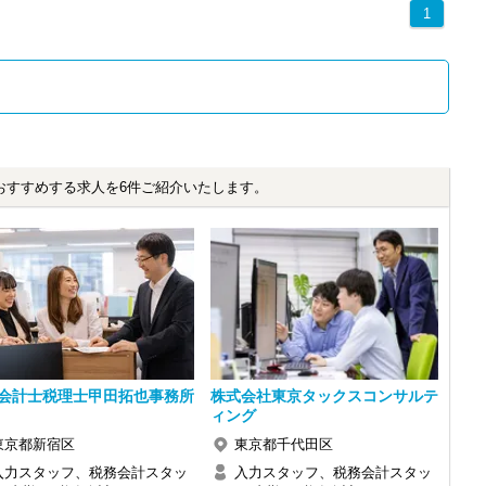
1
おすすめする求人を6件ご紹介いたします。
会計士税理士甲田拓也事務所
株式会社東京タックスコンサルテ
ィング
東京都新宿区
東京都千代田区
入力スタッフ、税務会計スタッ
入力スタッフ、税務会計スタッ
感じ、入所を決めました。