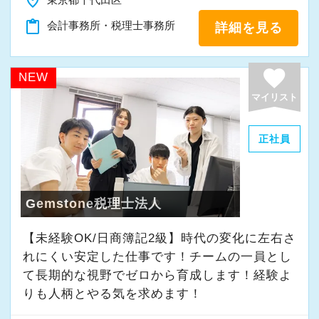
place
「新しいことにも前向きに挑戦してみる」
content_paste
会計事務所・税理士事務所
詳細を見る
そんな姿勢をお持ちの方であれば、経験を活か
favorite
しながらさらに成長できる環境です。
NEW
一緒に学び、成長しながら、お客様のお役に立
マイリスト
てる仕事をしていきませんか。
正社員
★事務所の理念★
～事業の発展に寄与するために、公正で健全な
会計・税務を通じて、貢献できる価値を提供
Gemstone税理士法人
し、人生豊かで幸せになるための力となること
【未経験OK/日商簿記2級】時代の変化に左右さ
～
れにくい安定した仕事です！チームの一員とし
当事務所では、経営者やそこで働く社員の皆さ
て⻑期的な視野でゼロから育成します！経験よ
まがより良い未来を実現できるよう、日々業務
りも人柄とやる気を求めます！
に取り組んでいます。