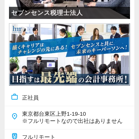
＜成長中の税理士法人＞
・全国14拠点で事業展開
セブンセンス税理士法人
・従業員240名以上に拡大
・会計・税務・財務・労務まで対応
・専門家が在籍しワンストップ支援
＜学びを後押し＞
・書籍購入費／研修費は全額会社負担
・隔月で税法・実務の学習会あり
・資格取得を目指す社員が多数
work_outline
正社員
＜募集の背景＞
・事業拡大に伴う増員募集
東京都台東区上野1-19-10
place
・組織力強化に向けた採用
※フルリモートなので出社はありません
・将来の中核人材を募集
train
フルリモート