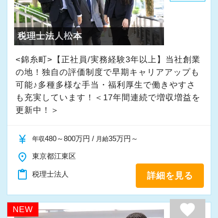
・入社時期は柔軟に対応
★入社後の仕事内容★
・半年～1年の調整も可能
業務時間内は、事務所内スタッフともやりとり
税理士法人松本
して頂きながら、
まずはカジュアル面談からでも歓迎です
完全在宅会計スタッフとして、会計業務全般を
<錦糸町>【正社員/実務経験3年以上】当社創業
「応募する」からお気軽にご連絡ください。
お任せします。
の地！独自の評価制度で早期キャリアアップも
可能♪多種多様な手当・福利厚生で働きやすさ
も充実しています！＜17年間連続で増収増益を
【具体的な業務】
更新中！＞
・記帳代行
・確定申告業務
currency_yen
480～800万円 /
35万円～
年収
月給
・年末調整業務
place
・申告書作成補助
東京都江東区
・決算業務
content_paste
税理士法人
詳細を見る
・Excelを使用した集計、Wordでの文書作成
・資料やデータの整理
favorite
NEW
・電話、メール対応