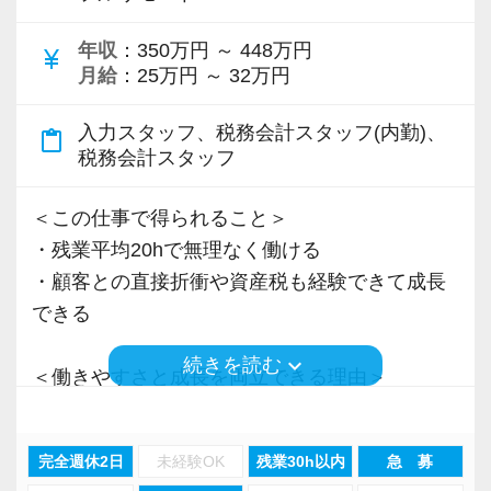
＜先輩スタッフの声＞
年収
：350万円 ～ 448万円
Q. 当事務所を選んだ理由は？
currency_yen
月給
：25万円 ～ 32万円
A. 幅広い業務を経験できる点に魅力を感じ、入
所を決めました。
入力スタッフ、税務会計スタッフ(内勤)、
content_paste
税務会計スタッフ
Q. 実際に働いてみてどうですか？
A. さまざまな業務を任せてもらえるので、以前
＜この仕事で得られること＞
より成長スピードが上がったと感じています。
・残業平均20hで無理なく働ける
・顧客との直接折衝や資産税も経験できて成長
Q. 職場の雰囲気は？
できる
A. 上司や先輩に相談しやすく、風通しの良い職
keyboard_arrow_down
続きを読む
場だと感じています。
＜働きやすさと成長を両立できる理由＞
・入力業務はアシスタントが担当
＜求める人材＞
・分業体制で業務負担を軽減
完全週休2日
未経験OK
残業30h以内
急 募
・税務経験を活かして成長したい方
・顧客対応や提案業務に集中可能