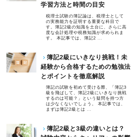
学習方法と時間の目安
税理士試験の簿記論は、税理士として
の実務能力を証明する重要な科目で
す。簿記2級の知識を土台に、さらに高
度な会計処理や税務知識が求められま
す。 本記事では、簿記2 ...
簿記2級にいきなり挑戦！未
経験から合格するための勉強法
とポイントを徹底解説
簿記の試験を初めて受ける際、「簿記3
級を飛ばして、簿記2級にいきなり挑戦
するのは可能？」という疑問を持つ方
は少なくないでしょう。 本記事では、
まずは簿記2級とは ...
簿記2級と3級の違いとは？