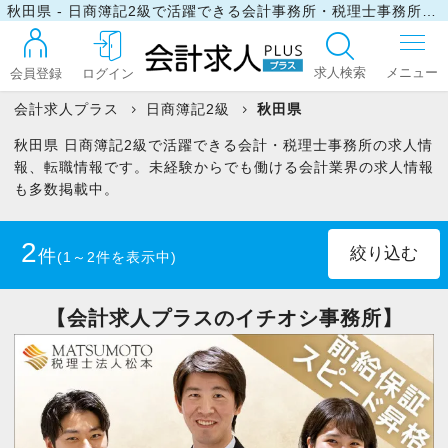
秋田県 - 日商簿記2級で活躍できる会計事務所・税理士事務所の求人・転職情報
求人検索
会員登録
ログイン
会計求人プラス
日商簿記2級
秋田県
秋田県 日商簿記2級で活躍できる会計・税理士事務所の求人情
ログイン
報、転職情報です。未経験からでも働ける会計業界の求人情報
も多数掲載中。
最近見た求人
2
件
(1～2件を表示中)
マイリスト
正社員
(1)
パート・アルバイト
(1)
【会計求人プラスのイチオシ事務所】
お問い合わせ