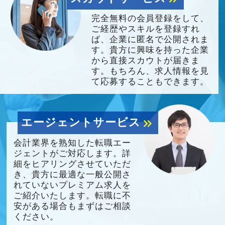
完全無料の会員登録をして、
ご経歴やスキルを登録すれ
ば、企業に匿名で公開されま
す。貴方に興味を持った企業
から直接スカウトが届きま
す。もちろん、求人情報を見
て応募することもできます。
エージェントサービス
keyboard_double_arrow_right
会計業界を熟知した転職エー
ジェントがご対応します。詳
細をヒアリングさせていただ
き、貴方に最適な一般公開さ
れていないプレミアム求人を
ご紹介いたします。転職に不
安がある場合もまずはご相談
ください。