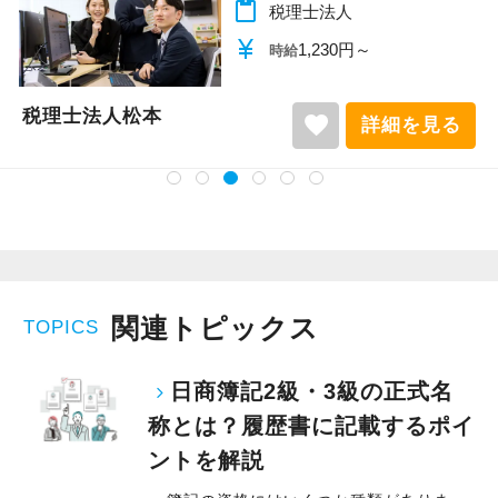
content_paste
税理士法人
currency_yen
1,140円～
時給
税理士法人松本
favorite
詳細を見る
関連トピックス
TOPICS
日商簿記2級・3級の正式名
称とは？履歴書に記載するポイ
ントを解説