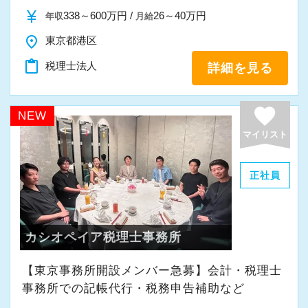
また、職員一人ひとりが仕事にやりがいや成長
currency_yen
338～600万円 /
26～40万円
年収
月給
を感じながら、安心して長く働ける事務所であ
place
東京都港区
りたいと考えています。
content_paste
税理士法人
詳細を見る
私たちと一緒に成長しながら働いてみません
か。
favorite
NEW
ご応募をお待ちしております！
マイリスト
正社員
カシオペイア税理士事務所
【東京事務所開設メンバー急募】会計・税理士
事務所での記帳代行・税務申告補助など