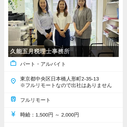
・個人～大企業まで幅広く経験可能
・税務顧問＋資産税に関与
・相続／事業承継／M&Aにも対応
＜成長中の税理士法人＞
・全国14拠点で事業展開
久能五月税理士事務所
・従業員240名以上に拡大
work_outline
パート・アルバイト
・会計・税務・財務・労務まで対応
・専門家が在籍しワンストップ支援
東京都中央区日本橋人形町2-35-13
place
※フルリモートなので出社はありません
＜学びを後押し＞
・書籍購入費／研修費は全額会社負担
train
フルリモート
・隔月で税法・実務の学習会あり
currency_yen
時給
：1,500円 ～ 2,000円
・資格取得を目指す社員が多数