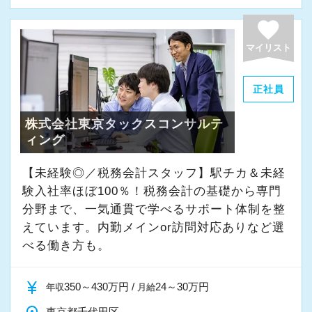
よく働ける環境づくりを大切にしています。
経験やスキルももちろん重要ですが、それ以上
favorite
に周囲への思いやりや感謝の気持ちを持ち、誠
マイリスト
実に仕事へ向き合える方と一緒に働きたいと考
えています。
正社員
株式会社東京タックスコンサルテ
・素直な姿勢で新しいことを学べる方
ィング
・周囲と協力しながら業務を進められる方
・お客様や仲間に対して誠実に対応できる方
【未経験◎／税務会計スタッフ】駅チカ＆未経
・成長意欲を持ち、前向きにチャレンジできる
験入社率ほぼ100％！税務会計の基礎から専門
方
分野まで、一気通貫で学べるサポート体制を整
えています。内勤メインor訪問対応ありなど選
べる働き方も。
また、当事務所ではDX化や業務改善などにも積
極的に取り組んでいます。
currency_yen
350～430万円 /
24～30万円
年収
月給
「まずはやってみる」
東京都千代田区