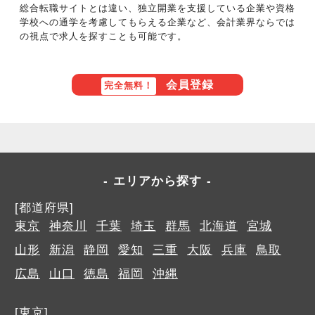
総合転職サイトとは違い、独立開業を支援している企業や資格
学校への通学を考慮してもらえる企業など、会計業界ならでは
の視点で求人を探すことも可能です。
会員登録
完全無料！
エリアから探す
[都道府県]
東京
神奈川
千葉
埼玉
群馬
北海道
宮城
山形
新潟
静岡
愛知
三重
大阪
兵庫
鳥取
広島
山口
徳島
福岡
沖縄
[東京]