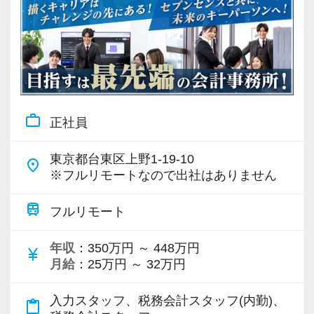
work_outline
正社員
東京都台東区上野1-19-10
place
※フルリモートなので出社はありません
train
フルリモート
年収
：350万円 ～ 448万円
currency_yen
月給
：25万円 ～ 32万円
入力スタッフ、税務会計スタッフ(内勤)、
content_paste