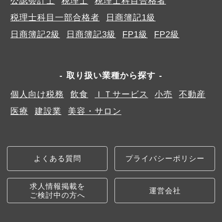
公認会計士
税理士
税理士科目合格者
税理士科目一部合格者
日商簿記1級
日商簿記2級
日商簿記3級
FP1級
FP2級
取り扱い業種から探す
個人向け税務
飲食
ＩＴサービス
小売
不動産
医療
建設業
美容・サロン
よくある質問
プライバシーポリシー
求人情報掲載を
運営会社
ご検討中の方へ