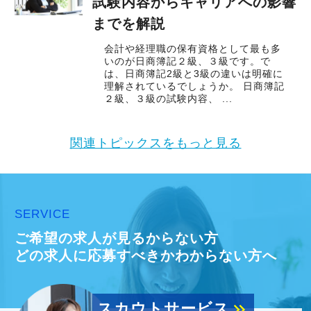
試験内容からキャリアへの影響
までを解説
会計や経理職の保有資格として最も多
いのが日商簿記２級、３級です。で
は、日商簿記2級と3級の違いは明確に
理解されているでしょうか。 日商簿記
２級、３級の試験内容、 ...
関連トピックスをもっと見る
SERVICE
ご希望の求人が見るからない方
どの求人に応募すべきかわからない方へ
スカウトサービス
keyboard_double_arrow_right