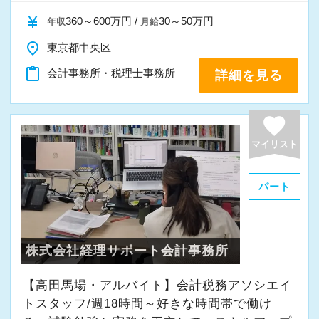
currency_yen
360～600万円 /
30～50万円
年収
月給
place
東京都中央区
content_paste
会計事務所・税理士事務所
詳細を見る
favorite
マイリスト
パート
株式会社経理サポート会計事務所
【高田馬場・アルバイト】会計税務アソシエイ
トスタッフ/週18時間～好きな時間帯で働け