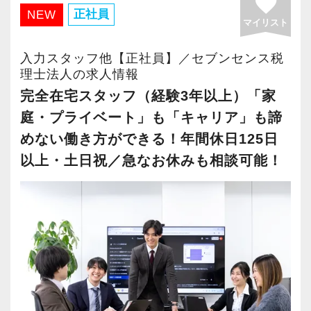
favorite
・有給取得率90％以上
正社員
NEW
マイリスト
・年間休日125日以上
・繁忙期も月30～40h程度
入力スタッフ他【正社員】／セブンセンス税
・男性の育休取得率100％
理士法人の求人情報
・テレワーク導入済み
完全在宅スタッフ（経験3年以上）「家
・全席デュアルモニタ完備
庭・プライベート」も「キャリア」も諦
めない働き方ができる！年間休日125日
＜幅広い経験・成長環境＞
以上・土日祝／急なお休みも相談可能！
・クライアント2500社以上
・9割が紹介の安定基盤
・一般企業～医療・学校法人まで対応
・個人～大企業まで幅広く経験可能
・税務顧問＋資産税に関与
・相続／事業承継／M&Aにも対応