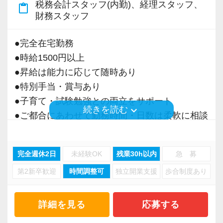
税務会計スタッフ(内勤)、経理スタッフ、
content_paste
＜募集の背景＞
財務スタッフ
・事業拡大に伴う増員募集
・組織力強化に向けた採用
●完全在宅勤務
・将来の中核人材を募集
●時給1500円以上
●昇給は能力に応じて随時あり
＜先輩スタッフの声＞
●特別手当・賞与あり
Q. 当事務所を選んだ理由は？
●子育て・試験勉強との両立をサポート
A. 幅広い業務を経験できる点に魅力を感じ、入
keyboard_arrow_down
続きを読む
●ご都合にあわせて勤務時間・日数は柔軟に相談
所を決めました。
可能
●正社員登用あり
Q. 実際に働いてみてどうですか？
完全週休2日
未経験OK
残業30h以内
急 募
A. さまざまな業務を任せてもらえるので、以前
第2新卒歓迎
時間調整可
独立開業支援
歩合制度あり
当事務所は、創業期や成長期の企業を中心に支
より成長スピードが上がったと感じています。
援を行っている事務所です。
現代では電子化が進んでいることから人も会社
詳細を見る
応募する
Q. 職場の雰囲気は？
も生産性が求められており、当事務所でもDXを