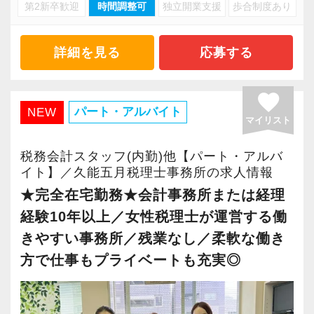
・キャリアアップ志向のある方
第2新卒歓迎
時間調整可
独立開業支援
歩合制度あり
・資産税や相続など専門性の高い案件あり
・主体的に業務を進められる方
・顧客と直接折衝する機会が豊富
・顧客対応や提案業務に挑戦したい方
・経験値が自然と積み上がる環境
詳細を見る
応募する
・資産税など専門性を高めたい方
・将来的にマネジメントに関わりたい方
＜働きやすい環境＞
favorite
・有給取得率90％以上
パート・アルバイト
NEW
マイリスト
＜まずはカジュアル面談へ＞
・年間休日125日以上
・事前に気軽な面談を実施
・繁忙期も月30～40h程度
税務会計スタッフ(内勤)他【パート・アルバ
・仕事内容やキャリアを相談可
・男性の育休取得率100％
イト】／久能五月税理士事務所の求人情報
・ざっくばらんに質問OK
・テレワーク導入済み
★完全在宅勤務★会計事務所または経理
・納得後に選考へ進めます
・全席デュアルモニタ完備
経験10年以上／女性税理士が運営する働
・入社時期は柔軟に対応
きやすい事務所／残業なし／柔軟な働き
・半年～1年の調整も可能
＜幅広い経験・成長環境＞
方で仕事もプライベートも充実◎
・クライアント2500社以上
まずはカジュアル面談からでも歓迎です
・9割が紹介の安定基盤
「応募する」からお気軽にご連絡ください。
・一般企業～医療・学校法人まで対応