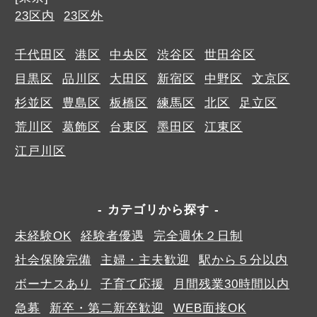
23区内
23区外
千代田区
港区
中央区
渋谷区
世田谷区
目黒区
品川区
大田区
新宿区
中野区
文京区
杉並区
豊島区
板橋区
練馬区
北区
足立区
荒川区
葛飾区
台東区
墨田区
江東区
江戸川区
カテゴリから探す
未経験OK
経験者優遇
完全週休２日制
社会保険完備
主婦・主夫歓迎
駅から５分以内
ボーナスあり
子育て応援
月間残業30時間以内
急募
新卒・第二新卒歓迎
WEB面接OK