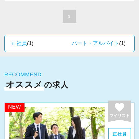
A. 上司や先輩に相談しやすく、風通しの良い職
積極的に推進しています。
場だと感じています。
職員一人ひとりの力がそのまま事業運営に直結
1
するところで、個人事務所ならではの面白さと
＜求める人材＞
実感が当事務所にはあります。
・税務経験を活かして成長したい方
新しいチャレンジが沢山ありますので、飽きる
正社員
(1)
パート・アルバイト
(1)
・キャリアアップ志向のある方
ことなく経験を積み重ねることができます。
・主体的に業務を進められる方
・顧客対応や提案業務に挑戦したい方
★職場の雰囲気★
・資産税など専門性を高めたい方
RECOMMEND
個人事務所ならではの自由な雰囲気で、気負い
・将来的にマネジメントに関わりたい方
オススメ
の求人
なく業務に向かっています。
職員同士の距離も近く、先輩へ相談しながら業
＜まずはカジュアル面談へ＞
務を覚えていくことができます。
favorite
NEW
・事前に気軽な面談を実施
パソコン作業になりますので、目や脳が疲れた
マイリスト
・仕事内容やキャリアを相談可
ら、お茶やお菓子で糖分補給もしながら、作業
・ざっくばらんに質問OK
を進めています。
正社員
・納得後に選考へ進めます