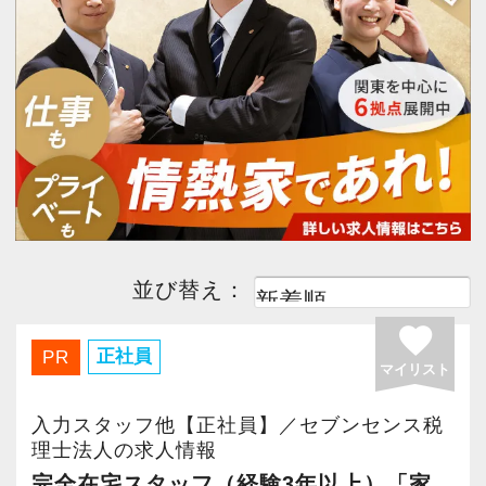
今すぐ会員登録
PC版サイトを見る
採用ご担当者様
並び替え：
favorite
正社員
PR
マイリスト
入力スタッフ他【正社員】／セブンセンス税
理士法人の求人情報
完全在宅スタッフ（経験3年以上）「家