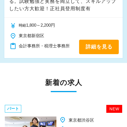
る。試験勉強と実務を両立して、スキルアップ
したい方大歓迎！正社員登用制度有
currency_yen
1,800～2,200円
時給
place
東京都新宿区
content_paste
会計事務所・税理士事務所
詳細を見る
新着の求人
パート
NEW
place
千葉県柏市