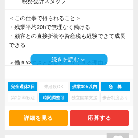
税務会計スタッフ
＜この仕事で得られること＞
・残業平均20hで無理なく働ける
・顧客との直接折衝や資産税も経験できて成長
できる
keyboard_arrow_down
続きを読む
＜働きやすさと成長を両立できる理由＞
・入力業務はアシスタントが担当
・分業体制で業務負担を軽減
完全週休2日
未経験OK
残業30h以内
急 募
・顧客対応や提案業務に集中可能
第2新卒歓迎
時間調整可
独立開業支援
歩合制度あり
・資産税や相続など専門性の高い案件あり
・顧客と直接折衝する機会が豊富
・経験値が自然と積み上がる環境
詳細を見る
応募する
＜働きやすい環境＞