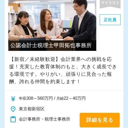
マイリスト
・その他付随する業務
正社員
これまでの会計事務所や経理経験を活かしてご
活躍いただけます。
公認会計士税理士甲田拓也事務所
また、経験やスキルに応じて徐々に担当する業
務の幅を広げていただきます。
【新宿／未経験歓迎】会計業界への挑戦を応
将来的には申告書レビューなど、専門性を高め
援！充実した教育体制のもと、大きく成長でき
られる業務にも携わることが可能です。
る環境です。やりがい、頑張りに見合った報
どこでも通用する実務スキルを身につけなが
酬、誇れる仲間を約束します！
ら、着実にスキルアップできる環境です。
currency_yen
308～560万円 /
22～40万円
年収
月給
★当事務所ではこんな方をお待ちしています！
place
東京都新宿区
★
content_paste
会計事務所・税理士事務所
詳細を見る
当事務所では、職員同士が協力しながら気持ち