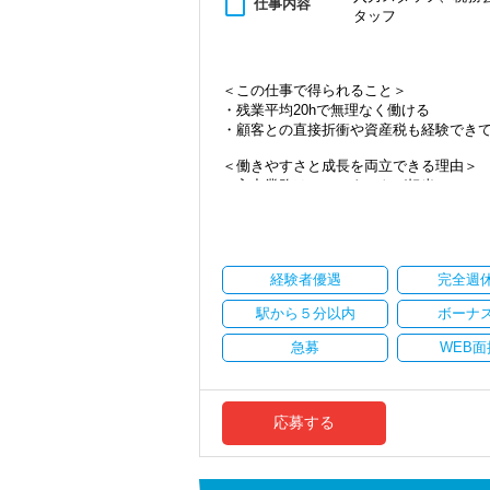
content_paste
仕事内容
タッフ
・資産税など専門性を高めたい方
・将来的にマネジメントに関わりたい方
＜まずはカジュアル面談へ＞
＜この仕事で得られること＞
・事前に気軽な面談を実施
・残業平均20hで無理なく働ける
・仕事内容やキャリアを相談可
・顧客との直接折衝や資産税も経験でき
・ざっくばらんに質問OK
・納得後に選考へ進めます
＜働きやすさと成長を両立できる理由＞
・入社時期は柔軟に対応
・入力業務はアシスタントが担当
・半年～1年の調整も可能
・分業体制で業務負担を軽減
・顧客対応や提案業務に集中可能
まずはカジュアル面談からでも歓迎です
・資産税や相続など専門性の高い案件あ
「応募する」からお気軽にご連絡くださ
・顧客と直接折衝する機会が豊富
経験者優遇
完全週
・経験値が自然と積み上がる環境
駅から５分以内
ボーナ
＜働きやすい環境＞
・有給取得率90％以上
急募
WEB面
・年間休日125日以上
・繁忙期も月30～40h程度
・男性の育休取得率100％
・テレワーク導入済み
応募する
・全席デュアルモニタ完備
＜幅広い経験・成長環境＞