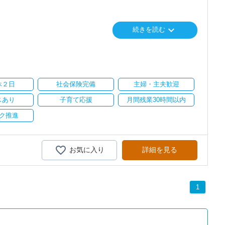
で、以前より成長スピードが上がったと感じています。
keyboard_arrow_down
続きを読む
に相談可能
の良い職場だと感じています。
心に支援を行っている事務所です。
会社も生産性が求められており、当事務所でもDXを積極的に推進
休２日
社会保険完備
主婦・主夫歓迎
に直結するところで、個人事務所ならではの面白さと実感が当事務所
スあり
子育て応援
月間残業30時間以内
飽きることなく経験を積み重ねることができます。
ク推進
気負いなく業務に向かっています。
がら業務を覚えていくことができます。
お気に入り
詳細を見る
疲れたら、お茶やお菓子で糖分補給もしながら、作業を進めていま
1
りとりして頂きながら、
全般をお任せします。
い。