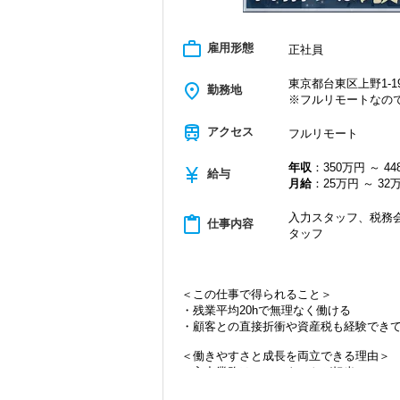
work_outline
雇用形態
正社員
東京都台東区上野1-19
place
勤務地
※フルリモートなの
train
アクセス
フルリモート
年収
：350万円 ～ 4
currency_yen
給与
月給
：25万円 ～ 32
入力スタッフ、税務会
content_paste
仕事内容
タッフ
＜この仕事で得られること＞
・残業平均20hで無理なく働ける
・顧客との直接折衝や資産税も経験でき
＜働きやすさと成長を両立できる理由＞
・入力業務はアシスタントが担当
・分業体制で業務負担を軽減