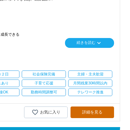
て成長できる
keyboard_arrow_down
続きを読む
り
い。
休２日
社会保険完備
主婦・主夫歓迎
スあり
子育て応援
月間残業30時間以内
接OK
勤務時間調整可
テレワーク推進
お気に入り
詳細を見る