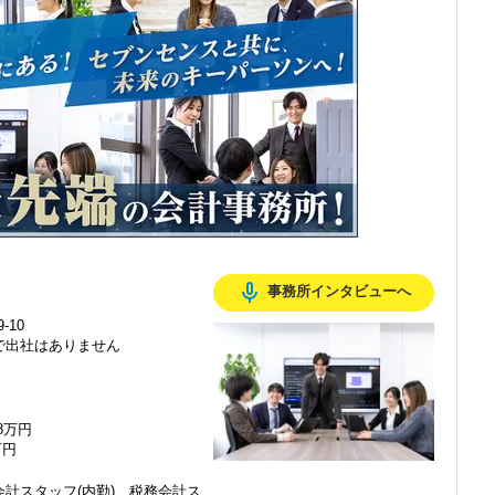
感じ、入所を決めました。
mic_none
事務所インタビューへ
で、以前より成長スピードが上がったと感じています。
-10
で出社はありません
の良い職場だと感じています。
48万円
万円
計スタッフ(内勤)、税務会計ス