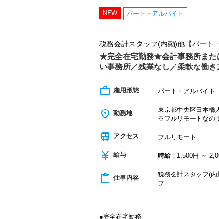
・クライアント2500社以上
・9割が紹介の安定基盤
NEW
パート・アルバイト
・一般企業～医療・学校法人まで対応
・個人～大企業まで幅広く経験可能
・税務顧問＋資産税に関与
税務会計スタッフ(内勤)他【パー
・相続／事業承継／M&Aにも対応
★完全在宅勤務★会計事務所また
＜成長中の税理士法人＞
い事務所／残業なし／柔軟な働き
・全国14拠点で事業展開
・従業員240名以上に拡大
・会計・税務・財務・労務まで対応
work_outline
雇用形態
パート・アルバイト
・専門家が在籍しワンストップ支援
東京都中央区日本橋人形
place
＜学びを後押し＞
勤務地
※フルリモートなの
・書籍購入費／研修費は全額会社負担
・隔月で税法・実務の学習会あり
train
アクセス
フルリモート
・資格取得を目指す社員が多数
currency_yen
給与
＜募集の背景＞
時給
：1,500円 ～ 2,
・事業拡大に伴う増員募集
・組織力強化に向けた採用
税務会計スタッフ(内
content_paste
仕事内容
・将来の中核人材を募集
フ
＜先輩スタッフの声＞
Q. 当事務所を選んだ理由は？
A. 幅広い業務を経験できる点に魅力を
●完全在宅勤務