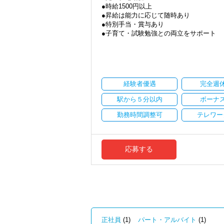
●時給1500円以上
Q. 実際に働いてみてどうですか？
●昇給は能力に応じて随時あり
A. さまざまな業務を任せてもらえるの
●特別手当・賞与あり
●子育て・試験勉強との両立をサポート
Q. 職場の雰囲気は？
●ご都合にあわせて勤務時間・日数は柔軟
A. 上司や先輩に相談しやすく、風通し
●正社員登用あり
＜求める人材＞
当事務所は、創業期や成長期の企業を中
・税務経験を活かして成長したい方
現代では電子化が進んでいることから人も
・キャリアアップ志向のある方
経験者優遇
完全週
しています。
・主体的に業務を進められる方
職員一人ひとりの力がそのまま事業運営
駅から５分以内
ボーナ
・顧客対応や提案業務に挑戦したい方
にはあります。
・資産税など専門性を高めたい方
新しいチャレンジが沢山ありますので、
勤務時間調整可
テレワー
・将来的にマネジメントに関わりたい方
★職場の雰囲気★
＜まずはカジュアル面談へ＞
個人事務所ならではの自由な雰囲気で、
・事前に気軽な面談を実施
職員同士の距離も近く、先輩へ相談しな
応募する
・仕事内容やキャリアを相談可
パソコン作業になりますので、目や脳が
・ざっくばらんに質問OK
す。
・納得後に選考へ進めます
・入社時期は柔軟に対応
★入社後の仕事内容★
・半年～1年の調整も可能
業務時間内は、事務所内スタッフともや
完全在宅会計スタッフとして、会計業務
まずはカジュアル面談からでも歓迎です
「応募する」からお気軽にご連絡くださ
【具体的な業務】
正社員
(1)
パート・アルバイト
(1)