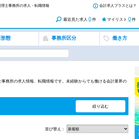
・税理士事務所の求人・転職情報
会計求人プラスとは？
0
0
最近見た求人
件
マイリスト
件
用形態
事務所区分
働き方
理士事務所の求人情報、転職情報です。未経験からでも働ける会計業界の
並び替え：