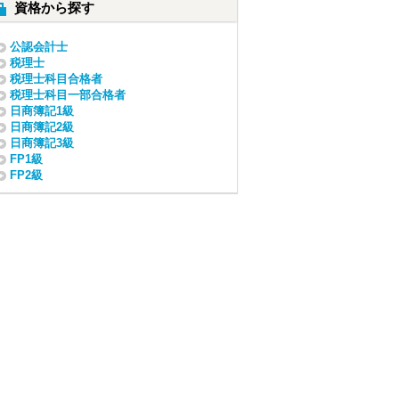
資格から探す
公認会計士
税理士
税理士科目合格者
税理士科目一部合格者
日商簿記1級
日商簿記2級
日商簿記3級
FP1級
FP2級