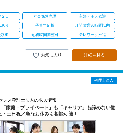
り
休２日
社会保険完備
主婦・主夫歓迎
スあり
子育て応援
月間残業30時間以内
接OK
勤務時間調整可
テレワーク推進
お気に入り
詳細を見る
税理士法人
センス税理士法人の求人情報
）「家庭・プライベート」も「キャリア」も諦めない働
以上・土日祝／急なお休みも相談可能！