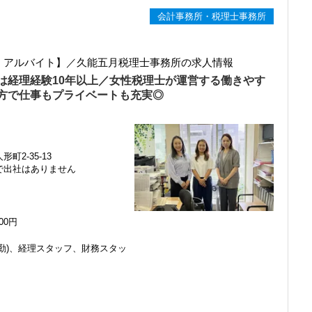
会計事務所・税理士事務所
ト・アルバイト】／久能五月税理士事務所の求人情報
は経理経験10年以上／女性税理士が運営する働きやす
方で仕事もプライベートも充実◎
町2-35-13
で出社はありません
000円
勤)、経理スタッフ、財務スタッ
感じ、入所を決めました。