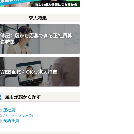
求人特集
簿記２級から応募できる正社員募
集特集
WEB面接もOKな求人特集
雇用形態から探す
正社員
パート・アルバイト
契約社員