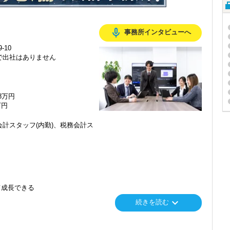
mic_none
事務所インタビューへ
-10
で出社はありません
48万円
万円
計スタッフ(内勤)、税務会計ス
て成長できる
keyboard_arrow_down
続きを読む