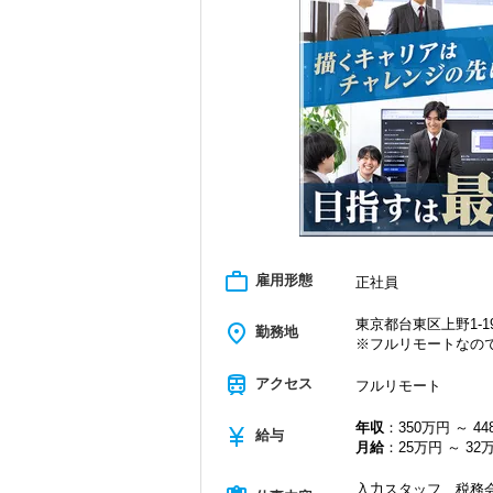
＜学びを後押し＞
・書籍購入費／研修費は全額会社負担
・隔月で税法・実務の学習会あり
・資格取得を目指す社員が多数
＜募集の背景＞
・事業拡大に伴う増員募集
・組織力強化に向けた採用
・将来の中核人材を募集
＜先輩スタッフの声＞
Q. 当事務所を選んだ理由は？
A. 幅広い業務を経験できる点に魅力を
work_outline
雇用形態
正社員
Q. 実際に働いてみてどうですか？
A. さまざまな業務を任せてもらえるの
東京都台東区上野1-19
place
勤務地
※フルリモートなの
Q. 職場の雰囲気は？
A. 上司や先輩に相談しやすく、風通し
train
アクセス
フルリモート
＜求める人材＞
年収
：350万円 ～ 4
currency_yen
・税務経験を活かして成長したい方
給与
月給
：25万円 ～ 32
・キャリアアップ志向のある方
・主体的に業務を進められる方
入力スタッフ、税務会
・顧客対応や提案業務に挑戦したい方