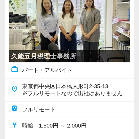
・個人～大企業まで幅広く経験可能
・税務顧問＋資産税に関与
・相続／事業承継／M&Aにも対応
＜成長中の税理士法人＞
・全国14拠点で事業展開
久能五月税理士事務所
・従業員240名以上に拡大
work_outline
パート・アルバイト
・会計・税務・財務・労務まで対応
・専門家が在籍しワンストップ支援
東京都中央区日本橋人形町2-35-13
place
※フルリモートなので出社はありません
＜学びを後押し＞
・書籍購入費／研修費は全額会社負担
train
フルリモート
・隔月で税法・実務の学習会あり
currency_yen
時給
：1,500円 ～ 2,000円
・資格取得を目指す社員が多数