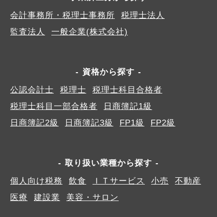
会計事務所・税理士事務所
税理士法人
監査法人
一般企業(株式会社)
資格から探す
公認会計士
税理士
税理士科目合格者
税理士科目一部合格者
日商簿記1級
日商簿記2級
日商簿記3級
FP1級
FP2級
取り扱い業種から探す
個人向け税務
飲食
ＩＴサービス
小売
不動産
医療
建設業
美容・サロン