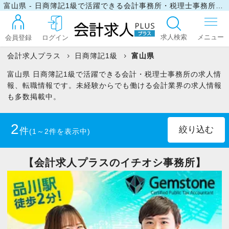
富山県 - 日商簿記1級で活躍できる会計事務所・税理士事務所の求人・転職情報
求人検索
会員登録
ログイン
会計求人プラス
日商簿記1級
富山県
富山県 日商簿記1級で活躍できる会計・税理士事務所の求人情
ログイン
報、転職情報です。未経験からでも働ける会計業界の求人情報
も多数掲載中。
最近見た求人
2
件
(1～2件を表示中)
マイリスト
正社員
(1)
パート・アルバイト
(1)
【会計求人プラスのイチオシ事務所】
お問い合わせ