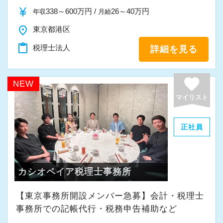
また、職員一人ひとりが仕事にやりがいや成長
currency_yen
338～600万円 /
26～40万円
年収
月給
を感じながら、安心して長く働ける事務所であ
place
東京都港区
りたいと考えています。
content_paste
税理士法人
詳細を見る
私たちと一緒に成長しながら働いてみません
か。
favorite
NEW
ご応募をお待ちしております！
マイリスト
正社員
カシオペイア税理士事務所
【東京事務所開設メンバー急募】会計・税理士
事務所での記帳代行・税務申告補助など