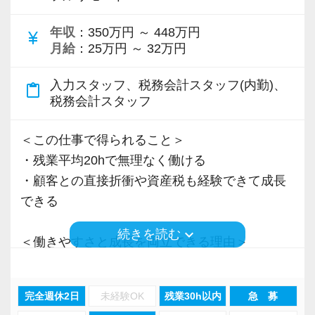
＜先輩スタッフの声＞
年収
：350万円 ～ 448万円
Q. 当事務所を選んだ理由は？
currency_yen
月給
：25万円 ～ 32万円
A. 幅広い業務を経験できる点に魅力を感じ、入
所を決めました。
入力スタッフ、税務会計スタッフ(内勤)、
content_paste
税務会計スタッフ
Q. 実際に働いてみてどうですか？
A. さまざまな業務を任せてもらえるので、以前
＜この仕事で得られること＞
より成長スピードが上がったと感じています。
・残業平均20hで無理なく働ける
・顧客との直接折衝や資産税も経験できて成長
Q. 職場の雰囲気は？
できる
A. 上司や先輩に相談しやすく、風通しの良い職
keyboard_arrow_down
続きを読む
場だと感じています。
＜働きやすさと成長を両立できる理由＞
・入力業務はアシスタントが担当
＜求める人材＞
・分業体制で業務負担を軽減
完全週休2日
未経験OK
残業30h以内
急 募
・税務経験を活かして成長したい方
・顧客対応や提案業務に集中可能