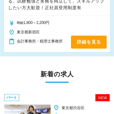
る。試験勉強と実務を両立して、スキルアップ
したい方大歓迎！正社員登用制度有
currency_yen
1,800～2,200円
時給
place
東京都新宿区
content_paste
会計事務所・税理士事務所
詳細を見る
新着の求人
パート
NEW
place
千葉県柏市