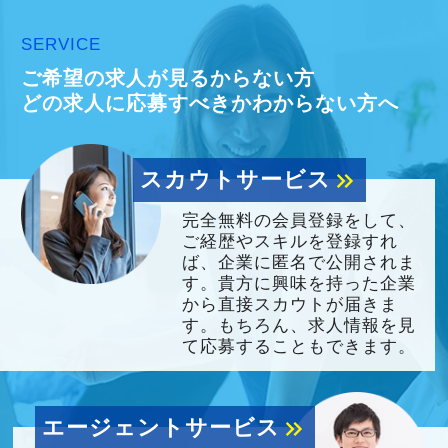
SERVICE
ご希望の求人が見るからない方
どの求人に応募すべきかわからない方へ
スカウトサービス
keyboard_double_arrow_right
完全無料の会員登録をして、
ご経歴やスキルを登録すれ
ば、企業に匿名で公開されま
す。貴方に興味を持った企業
から直接スカウトが届きま
す。もちろん、求人情報を見
て応募することもできます。
エージェントサービス
keyboard_double_arrow_right