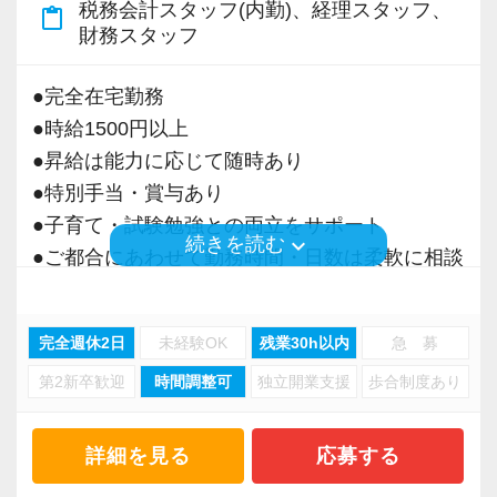
税務会計スタッフ(内勤)、経理スタッフ、
content_paste
＜募集の背景＞
財務スタッフ
・事業拡大に伴う増員募集
・組織力強化に向けた採用
●完全在宅勤務
・将来の中核人材を募集
●時給1500円以上
●昇給は能力に応じて随時あり
＜先輩スタッフの声＞
●特別手当・賞与あり
Q. 当事務所を選んだ理由は？
●子育て・試験勉強との両立をサポート
A. 幅広い業務を経験できる点に魅力を感じ、入
keyboard_arrow_down
続きを読む
●ご都合にあわせて勤務時間・日数は柔軟に相談
所を決めました。
可能
●正社員登用あり
Q. 実際に働いてみてどうですか？
完全週休2日
未経験OK
残業30h以内
急 募
A. さまざまな業務を任せてもらえるので、以前
第2新卒歓迎
時間調整可
独立開業支援
歩合制度あり
当事務所は、創業期や成長期の企業を中心に支
より成長スピードが上がったと感じています。
援を行っている事務所です。
現代では電子化が進んでいることから人も会社
詳細を見る
応募する
Q. 職場の雰囲気は？
も生産性が求められており、当事務所でもDXを