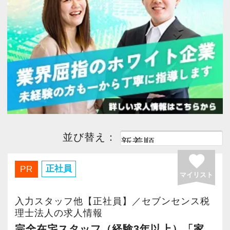
今すぐ会員登録
PC版サイトを見る
採用ご担当者様
並び替え：
favorite
正社員
PR
マイリスト
入力スタッフ他【正社員】／セブンセンス税
理士法人の求人情報
完全在宅スタッフ（経験3年以上）「家