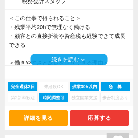
税務会計スタッフ
＜この仕事で得られること＞
・残業平均20hで無理なく働ける
・顧客との直接折衝や資産税も経験できて成長
できる
keyboard_arrow_down
続きを読む
＜働きやすさと成長を両立できる理由＞
・入力業務はアシスタントが担当
・分業体制で業務負担を軽減
完全週休2日
未経験OK
残業30h以内
急 募
・顧客対応や提案業務に集中可能
第2新卒歓迎
時間調整可
独立開業支援
歩合制度あり
・資産税や相続など専門性の高い案件あり
・顧客と直接折衝する機会が豊富
・経験値が自然と積み上がる環境
詳細を見る
応募する
＜働きやすい環境＞