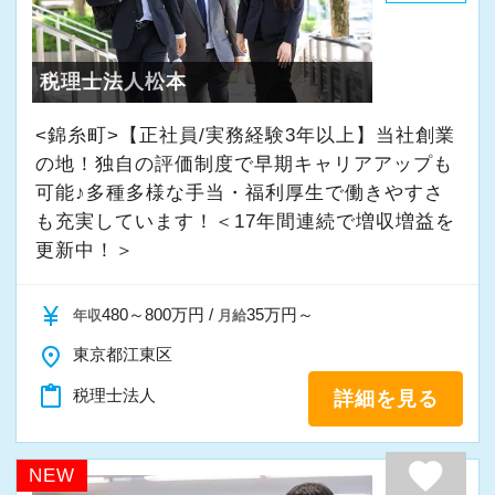
・入社時期は柔軟に対応
★入社後の仕事内容★
・半年～1年の調整も可能
業務時間内は、事務所内スタッフともやりとり
税理士法人松本
して頂きながら、
まずはカジュアル面談からでも歓迎です
完全在宅会計スタッフとして、会計業務全般を
<錦糸町>【正社員/実務経験3年以上】当社創業
「応募する」からお気軽にご連絡ください。
お任せします。
の地！独自の評価制度で早期キャリアアップも
可能♪多種多様な手当・福利厚生で働きやすさ
も充実しています！＜17年間連続で増収増益を
【具体的な業務】
更新中！＞
・記帳代行
・確定申告業務
currency_yen
480～800万円 /
35万円～
年収
月給
・年末調整業務
place
・申告書作成補助
東京都江東区
・決算業務
content_paste
税理士法人
詳細を見る
・Excelを使用した集計、Wordでの文書作成
・資料やデータの整理
favorite
NEW
・電話、メール対応