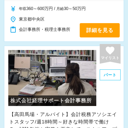
currency_yen
360～600万円 /
30～50万円
年収
月給
place
東京都中央区
content_paste
会計事務所・税理士事務所
詳細を見る
favorite
マイリスト
パート
株式会社経理サポート会計事務所
【高田馬場・アルバイト】会計税務アソシエイ
トスタッフ/週18時間～好きな時間帯で働け