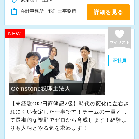
place
「新しいことにも前向きに挑戦してみる」
content_paste
会計事務所・税理士事務所
詳細を見る
そんな姿勢をお持ちの方であれば、経験を活か
favorite
しながらさらに成長できる環境です。
NEW
一緒に学び、成長しながら、お客様のお役に立
マイリスト
てる仕事をしていきませんか。
正社員
★事務所の理念★
～事業の発展に寄与するために、公正で健全な
会計・税務を通じて、貢献できる価値を提供
Gemstone税理士法人
し、人生豊かで幸せになるための力となること
【未経験OK/日商簿記2級】時代の変化に左右さ
～
れにくい安定した仕事です！チームの一員とし
当事務所では、経営者やそこで働く社員の皆さ
て⻑期的な視野でゼロから育成します！経験よ
まがより良い未来を実現できるよう、日々業務
りも人柄とやる気を求めます！
に取り組んでいます。