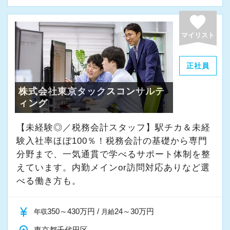
よく働ける環境づくりを大切にしています。
経験やスキルももちろん重要ですが、それ以上
favorite
に周囲への思いやりや感謝の気持ちを持ち、誠
マイリスト
実に仕事へ向き合える方と一緒に働きたいと考
えています。
正社員
株式会社東京タックスコンサルテ
・素直な姿勢で新しいことを学べる方
ィング
・周囲と協力しながら業務を進められる方
・お客様や仲間に対して誠実に対応できる方
【未経験◎／税務会計スタッフ】駅チカ＆未経
・成長意欲を持ち、前向きにチャレンジできる
験入社率ほぼ100％！税務会計の基礎から専門
方
分野まで、一気通貫で学べるサポート体制を整
えています。内勤メインor訪問対応ありなど選
べる働き方も。
また、当事務所ではDX化や業務改善などにも積
極的に取り組んでいます。
currency_yen
350～430万円 /
24～30万円
年収
月給
「まずはやってみる」
東京都千代田区