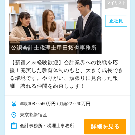
マイリスト
・その他付随する業務
正社員
これまでの会計事務所や経理経験を活かしてご
活躍いただけます。
公認会計士税理士甲田拓也事務所
また、経験やスキルに応じて徐々に担当する業
務の幅を広げていただきます。
【新宿／未経験歓迎】会計業界への挑戦を応
将来的には申告書レビューなど、専門性を高め
援！充実した教育体制のもと、大きく成長でき
られる業務にも携わることが可能です。
る環境です。やりがい、頑張りに見合った報
どこでも通用する実務スキルを身につけなが
酬、誇れる仲間を約束します！
ら、着実にスキルアップできる環境です。
currency_yen
308～560万円 /
22～40万円
年収
月給
★当事務所ではこんな方をお待ちしています！
place
東京都新宿区
★
content_paste
会計事務所・税理士事務所
詳細を見る
当事務所では、職員同士が協力しながら気持ち