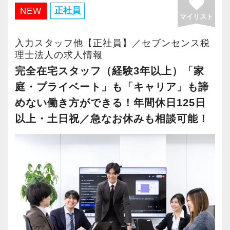
favorite
・有給取得率90％以上
正社員
NEW
マイリスト
・年間休日125日以上
・繁忙期も月30～40h程度
入力スタッフ他【正社員】／セブンセンス税
・男性の育休取得率100％
理士法人の求人情報
・テレワーク導入済み
完全在宅スタッフ（経験3年以上）「家
・全席デュアルモニタ完備
庭・プライベート」も「キャリア」も諦
めない働き方ができる！年間休日125日
＜幅広い経験・成長環境＞
以上・土日祝／急なお休みも相談可能！
・クライアント2500社以上
・9割が紹介の安定基盤
・一般企業～医療・学校法人まで対応
・個人～大企業まで幅広く経験可能
・税務顧問＋資産税に関与
・相続／事業承継／M&Aにも対応