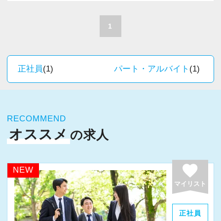
A. 上司や先輩に相談しやすく、風通しの良い職
積極的に推進しています。
場だと感じています。
職員一人ひとりの力がそのまま事業運営に直結
1
するところで、個人事務所ならではの面白さと
＜求める人材＞
実感が当事務所にはあります。
・税務経験を活かして成長したい方
新しいチャレンジが沢山ありますので、飽きる
正社員
(1)
パート・アルバイト
(1)
・キャリアアップ志向のある方
ことなく経験を積み重ねることができます。
・主体的に業務を進められる方
・顧客対応や提案業務に挑戦したい方
★職場の雰囲気★
・資産税など専門性を高めたい方
RECOMMEND
個人事務所ならではの自由な雰囲気で、気負い
・将来的にマネジメントに関わりたい方
オススメ
の求人
なく業務に向かっています。
職員同士の距離も近く、先輩へ相談しながら業
＜まずはカジュアル面談へ＞
務を覚えていくことができます。
favorite
NEW
・事前に気軽な面談を実施
パソコン作業になりますので、目や脳が疲れた
マイリスト
・仕事内容やキャリアを相談可
ら、お茶やお菓子で糖分補給もしながら、作業
・ざっくばらんに質問OK
を進めています。
正社員
・納得後に選考へ進めます