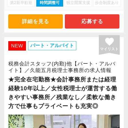
・キャリアアップ志向のある方
第2新卒歓迎
時間調整可
独立開業支援
歩合制度あり
・資産税や相続など専門性の高い案件あり
・主体的に業務を進められる方
・顧客と直接折衝する機会が豊富
・顧客対応や提案業務に挑戦したい方
・経験値が自然と積み上がる環境
詳細を見る
応募する
・資産税など専門性を高めたい方
・将来的にマネジメントに関わりたい方
＜働きやすい環境＞
favorite
・有給取得率90％以上
パート・アルバイト
NEW
マイリスト
＜まずはカジュアル面談へ＞
・年間休日125日以上
・事前に気軽な面談を実施
・繁忙期も月30～40h程度
税務会計スタッフ(内勤)他【パート・アルバ
・仕事内容やキャリアを相談可
・男性の育休取得率100％
イト】／久能五月税理士事務所の求人情報
・ざっくばらんに質問OK
・テレワーク導入済み
★完全在宅勤務★会計事務所または経理
・納得後に選考へ進めます
・全席デュアルモニタ完備
経験10年以上／女性税理士が運営する働
・入社時期は柔軟に対応
きやすい事務所／残業なし／柔軟な働き
・半年～1年の調整も可能
＜幅広い経験・成長環境＞
方で仕事もプライベートも充実◎
・クライアント2500社以上
まずはカジュアル面談からでも歓迎です
・9割が紹介の安定基盤
「応募する」からお気軽にご連絡ください。
・一般企業～医療・学校法人まで対応