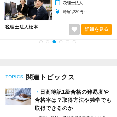
content_paste
税理士法人
currency_yen
1,140円～
時給
税理士法人松本
favorite
詳細を見る
関連トピックス
TOPICS
日商簿記1級合格の難易度や
合格率は？取得方法や独学でも
取得できるのか