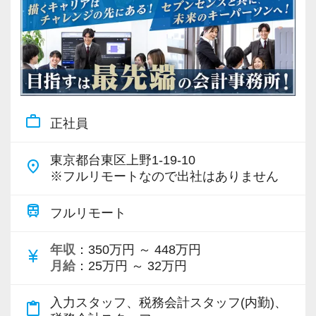
work_outline
正社員
東京都台東区上野1-19-10
place
※フルリモートなので出社はありません
train
フルリモート
年収
：350万円 ～ 448万円
currency_yen
月給
：25万円 ～ 32万円
入力スタッフ、税務会計スタッフ(内勤)、
content_paste