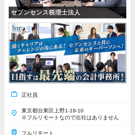
＜成長中の税理士法人＞
・全国14拠点で事業展開
セブンセンス税理士法人
・従業員240名以上に拡大
・会計・税務・財務・労務まで対応
・専門家が在籍しワンストップ支援
＜学びを後押し＞
・書籍購入費／研修費は全額会社負担
・隔月で税法・実務の学習会あり
・資格取得を目指す社員が多数
work_outline
正社員
＜募集の背景＞
・事業拡大に伴う増員募集
東京都台東区上野1-19-10
place
・組織力強化に向けた採用
※フルリモートなので出社はありません
・将来の中核人材を募集
train
フルリモート