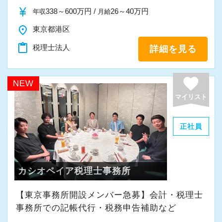
また、職員一人ひとりが仕事にやりがいや成長
currency_yen
338～600万円 /
26～40万円
年収
月給
を感じながら、安心して長く働ける事務所であ
place
東京都港区
りたいと考えています。
content_paste
税理士法人
詳細を見る
私たちと一緒に成長しながら働いてみません
か。
favorite
NEW
ご応募をお待ちしております！
マイリスト
正社員
カシオペイア税理士事務所
【東京事務所開設メンバー急募】会計・税理士
事務所での記帳代行・税務申告補助など