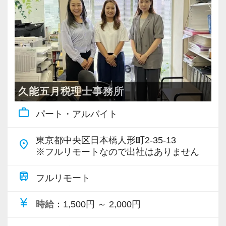
・個人～大企業まで幅広く経験可能
・税務顧問＋資産税に関与
・相続／事業承継／M&Aにも対応
＜成長中の税理士法人＞
・全国14拠点で事業展開
久能五月税理士事務所
・従業員240名以上に拡大
work_outline
パート・アルバイト
・会計・税務・財務・労務まで対応
・専門家が在籍しワンストップ支援
東京都中央区日本橋人形町2-35-13
place
※フルリモートなので出社はありません
＜学びを後押し＞
・書籍購入費／研修費は全額会社負担
train
フルリモート
・隔月で税法・実務の学習会あり
currency_yen
時給
：1,500円 ～ 2,000円
・資格取得を目指す社員が多数