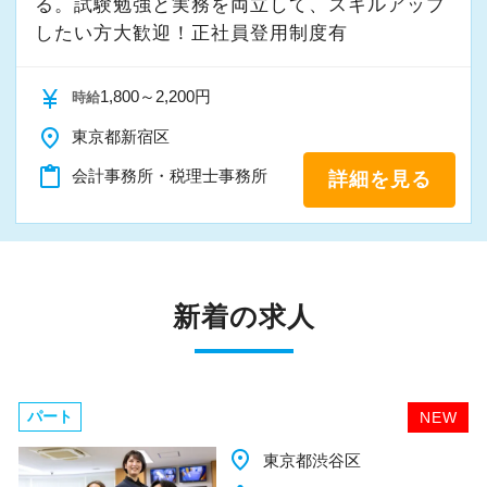
る。試験勉強と実務を両立して、スキルアップ
したい方大歓迎！正社員登用制度有
currency_yen
1,800～2,200円
時給
place
東京都新宿区
content_paste
会計事務所・税理士事務所
詳細を見る
新着の求人
パート
NEW
place
東京都渋谷区