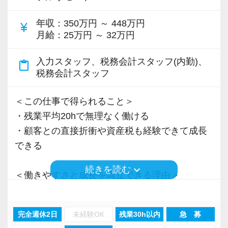
＜先輩スタッフの声＞
年収
：350万円 ～ 448万円
Q. 当事務所を選んだ理由は？
currency_yen
月給
：25万円 ～ 32万円
A. 幅広い業務を経験できる点に魅力を感じ、入
所を決めました。
入力スタッフ、税務会計スタッフ(内勤)、
content_paste
税務会計スタッフ
Q. 実際に働いてみてどうですか？
A. さまざまな業務を任せてもらえるので、以前
＜この仕事で得られること＞
より成長スピードが上がったと感じています。
・残業平均20hで無理なく働ける
・顧客との直接折衝や資産税も経験できて成長
Q. 職場の雰囲気は？
できる
A. 上司や先輩に相談しやすく、風通しの良い職
keyboard_arrow_down
続きを読む
場だと感じています。
＜働きやすさと成長を両立できる理由＞
・入力業務はアシスタントが担当
＜求める人材＞
・分業体制で業務負担を軽減
完全週休2日
未経験OK
残業30h以内
急 募
・税務経験を活かして成長したい方
・顧客対応や提案業務に集中可能