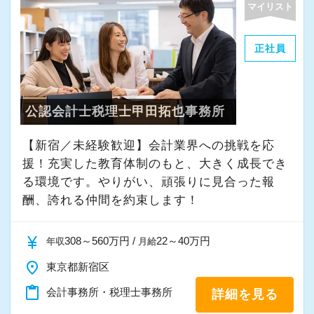
マイリスト
・その他付随する業務
正社員
これまでの会計事務所や経理経験を活かしてご
活躍いただけます。
公認会計士税理士甲田拓也事務所
また、経験やスキルに応じて徐々に担当する業
務の幅を広げていただきます。
【新宿／未経験歓迎】会計業界への挑戦を応
将来的には申告書レビューなど、専門性を高め
援！充実した教育体制のもと、大きく成長でき
られる業務にも携わることが可能です。
る環境です。やりがい、頑張りに見合った報
どこでも通用する実務スキルを身につけなが
酬、誇れる仲間を約束します！
ら、着実にスキルアップできる環境です。
currency_yen
308～560万円 /
22～40万円
年収
月給
★当事務所ではこんな方をお待ちしています！
place
東京都新宿区
★
content_paste
会計事務所・税理士事務所
詳細を見る
当事務所では、職員同士が協力しながら気持ち