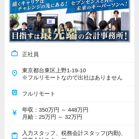
work_outline
正社員
東京都台東区上野1-19-10
place
※フルリモートなので出社はありません
train
フルリモート
年収
：350万円 ～ 448万円
currency_yen
月給
：25万円 ～ 32万円
入力スタッフ、税務会計スタッフ(内勤)、
content_paste