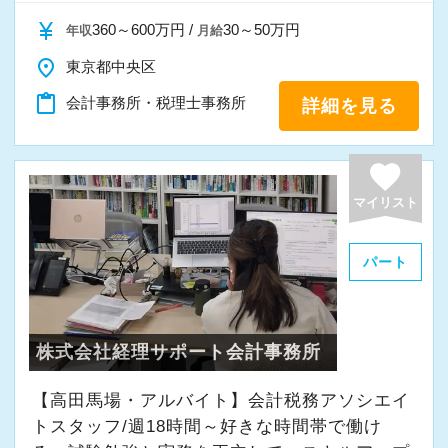
currency_yen
360～600万円 /
30～50万円
年収
月給
place
東京都中央区
content_paste
会計事務所・税理士事務所
詳細を見る
favorite
マイリスト
パート
株式会社経理サポート会計事務所
【高田馬場・アルバイト】会計税務アソシエイ
トスタッフ/週18時間～好きな時間帯で働け