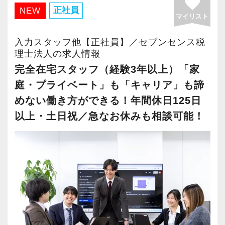
favorite
・有給取得率90％以上
正社員
NEW
マイリスト
・年間休日125日以上
・繁忙期も月30～40h程度
入力スタッフ他【正社員】／セブンセンス税
・男性の育休取得率100％
理士法人の求人情報
・テレワーク導入済み
完全在宅スタッフ（経験3年以上）「家
・全席デュアルモニタ完備
庭・プライベート」も「キャリア」も諦
めない働き方ができる！年間休日125日
＜幅広い経験・成長環境＞
以上・土日祝／急なお休みも相談可能！
・クライアント2500社以上
・9割が紹介の安定基盤
・一般企業～医療・学校法人まで対応
・個人～大企業まで幅広く経験可能
・税務顧問＋資産税に関与
・相続／事業承継／M&Aにも対応