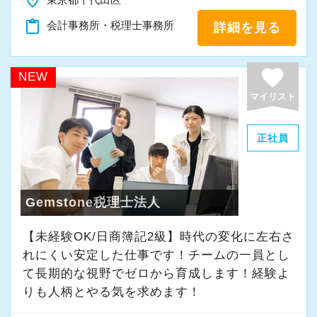
place
「新しいことにも前向きに挑戦してみる」
content_paste
会計事務所・税理士事務所
詳細を見る
そんな姿勢をお持ちの方であれば、経験を活か
favorite
しながらさらに成長できる環境です。
NEW
一緒に学び、成長しながら、お客様のお役に立
マイリスト
てる仕事をしていきませんか。
正社員
★事務所の理念★
～事業の発展に寄与するために、公正で健全な
会計・税務を通じて、貢献できる価値を提供
Gemstone税理士法人
し、人生豊かで幸せになるための力となること
【未経験OK/日商簿記2級】時代の変化に左右さ
～
れにくい安定した仕事です！チームの一員とし
当事務所では、経営者やそこで働く社員の皆さ
て⻑期的な視野でゼロから育成します！経験よ
まがより良い未来を実現できるよう、日々業務
りも人柄とやる気を求めます！
に取り組んでいます。