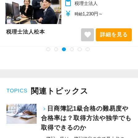
content_paste
税理士法人
currency_yen
1,230円～
時給
税理士法人松本
favorite
詳細を見る
関連トピックス
TOPICS
日商簿記1級合格の難易度や
合格率は？取得方法や独学でも
取得できるのか