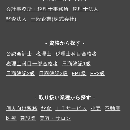
会計事務所・税理士事務所
税理士法人
監査法人
一般企業(株式会社)
資格から探す
公認会計士
税理士
税理士科目合格者
税理士科目一部合格者
日商簿記1級
日商簿記2級
日商簿記3級
FP1級
FP2級
取り扱い業種から探す
個人向け税務
飲食
ＩＴサービス
小売
不動産
医療
建設業
美容・サロン