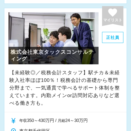
よく働ける環境づくりを大切にしています。
経験やスキルももちろん重要ですが、それ以上
favorite
に周囲への思いやりや感謝の気持ちを持ち、誠
マイリスト
実に仕事へ向き合える方と一緒に働きたいと考
えています。
正社員
株式会社東京タックスコンサルテ
・素直な姿勢で新しいことを学べる方
ィング
・周囲と協力しながら業務を進められる方
・お客様や仲間に対して誠実に対応できる方
【未経験◎／税務会計スタッフ】駅チカ＆未経
・成長意欲を持ち、前向きにチャレンジできる
験入社率ほぼ100％！税務会計の基礎から専門
方
分野まで、一気通貫で学べるサポート体制を整
えています。内勤メインor訪問対応ありなど選
べる働き方も。
また、当事務所ではDX化や業務改善などにも積
極的に取り組んでいます。
currency_yen
350～430万円 /
24～30万円
年収
月給
「まずはやってみる」
東京都千代田区