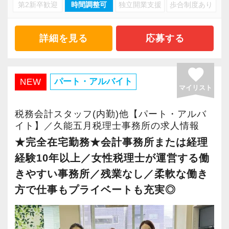
・キャリアアップ志向のある方
第2新卒歓迎
時間調整可
独立開業支援
歩合制度あり
・資産税や相続など専門性の高い案件あり
・主体的に業務を進められる方
・顧客と直接折衝する機会が豊富
・顧客対応や提案業務に挑戦したい方
・経験値が自然と積み上がる環境
詳細を見る
応募する
・資産税など専門性を高めたい方
・将来的にマネジメントに関わりたい方
＜働きやすい環境＞
favorite
・有給取得率90％以上
パート・アルバイト
NEW
マイリスト
＜まずはカジュアル面談へ＞
・年間休日125日以上
・事前に気軽な面談を実施
・繁忙期も月30～40h程度
税務会計スタッフ(内勤)他【パート・アルバ
・仕事内容やキャリアを相談可
・男性の育休取得率100％
イト】／久能五月税理士事務所の求人情報
・ざっくばらんに質問OK
・テレワーク導入済み
★完全在宅勤務★会計事務所または経理
・納得後に選考へ進めます
・全席デュアルモニタ完備
経験10年以上／女性税理士が運営する働
・入社時期は柔軟に対応
きやすい事務所／残業なし／柔軟な働き
・半年～1年の調整も可能
＜幅広い経験・成長環境＞
方で仕事もプライベートも充実◎
・クライアント2500社以上
まずはカジュアル面談からでも歓迎です
・9割が紹介の安定基盤
「応募する」からお気軽にご連絡ください。
・一般企業～医療・学校法人まで対応