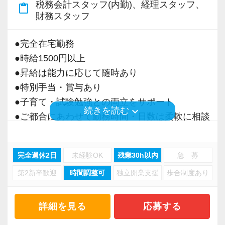
税務会計スタッフ(内勤)、経理スタッフ、
content_paste
＜募集の背景＞
財務スタッフ
・事業拡大に伴う増員募集
・組織力強化に向けた採用
●完全在宅勤務
・将来の中核人材を募集
●時給1500円以上
●昇給は能力に応じて随時あり
＜先輩スタッフの声＞
●特別手当・賞与あり
Q. 当事務所を選んだ理由は？
●子育て・試験勉強との両立をサポート
A. 幅広い業務を経験できる点に魅力を感じ、入
keyboard_arrow_down
続きを読む
●ご都合にあわせて勤務時間・日数は柔軟に相談
所を決めました。
可能
●正社員登用あり
Q. 実際に働いてみてどうですか？
完全週休2日
未経験OK
残業30h以内
急 募
A. さまざまな業務を任せてもらえるので、以前
第2新卒歓迎
時間調整可
独立開業支援
歩合制度あり
当事務所は、創業期や成長期の企業を中心に支
より成長スピードが上がったと感じています。
援を行っている事務所です。
現代では電子化が進んでいることから人も会社
詳細を見る
応募する
Q. 職場の雰囲気は？
も生産性が求められており、当事務所でもDXを