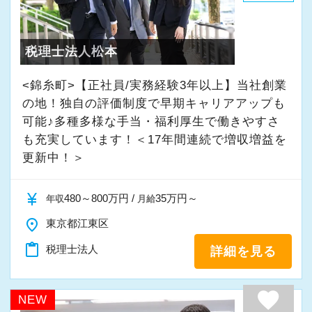
・入社時期は柔軟に対応
★入社後の仕事内容★
・半年～1年の調整も可能
業務時間内は、事務所内スタッフともやりとり
税理士法人松本
して頂きながら、
まずはカジュアル面談からでも歓迎です
完全在宅会計スタッフとして、会計業務全般を
<錦糸町>【正社員/実務経験3年以上】当社創業
「応募する」からお気軽にご連絡ください。
お任せします。
の地！独自の評価制度で早期キャリアアップも
可能♪多種多様な手当・福利厚生で働きやすさ
も充実しています！＜17年間連続で増収増益を
【具体的な業務】
更新中！＞
・記帳代行
・確定申告業務
currency_yen
480～800万円 /
35万円～
年収
月給
・年末調整業務
place
・申告書作成補助
東京都江東区
・決算業務
content_paste
税理士法人
詳細を見る
・Excelを使用した集計、Wordでの文書作成
・資料やデータの整理
favorite
NEW
・電話、メール対応