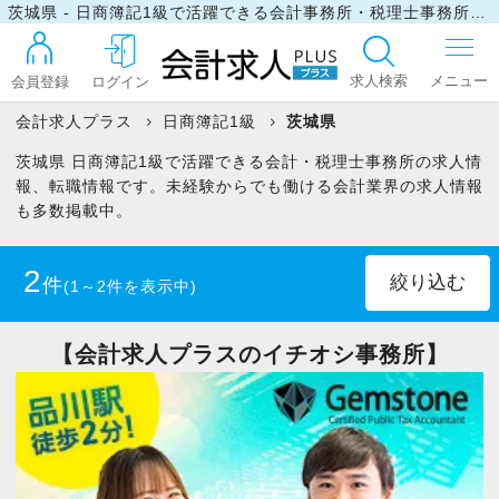
茨城県 - 日商簿記1級で活躍できる会計事務所・税理士事務所の求人・転職情報
求人検索
会員登録
ログイン
会計求人プラス
日商簿記1級
茨城県
茨城県 日商簿記1級で活躍できる会計・税理士事務所の求人情
ログイン
報、転職情報です。未経験からでも働ける会計業界の求人情報
も多数掲載中。
最近見た求人
2
件
(1～2件を表示中)
マイリスト
正社員
(1)
パート・アルバイト
(1)
【会計求人プラスのイチオシ事務所】
お問い合わせ