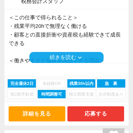
税務会計スタッフ
＜この仕事で得られること＞
・残業平均20hで無理なく働ける
・顧客との直接折衝や資産税も経験できて成長
できる
keyboard_arrow_down
続きを読む
＜働きやすさと成長を両立できる理由＞
・入力業務はアシスタントが担当
・分業体制で業務負担を軽減
完全週休2日
未経験OK
残業30h以内
急 募
・顧客対応や提案業務に集中可能
第2新卒歓迎
時間調整可
独立開業支援
歩合制度あり
・資産税や相続など専門性の高い案件あり
・顧客と直接折衝する機会が豊富
・経験値が自然と積み上がる環境
詳細を見る
応募する
＜働きやすい環境＞