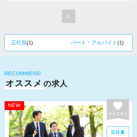
A. 上司や先輩に相談しやすく、風通しの良い職
積極的に推進しています。
場だと感じています。
職員一人ひとりの力がそのまま事業運営に直結
1
するところで、個人事務所ならではの面白さと
＜求める人材＞
実感が当事務所にはあります。
・税務経験を活かして成長したい方
新しいチャレンジが沢山ありますので、飽きる
正社員
(1)
パート・アルバイト
(1)
・キャリアアップ志向のある方
ことなく経験を積み重ねることができます。
・主体的に業務を進められる方
・顧客対応や提案業務に挑戦したい方
★職場の雰囲気★
・資産税など専門性を高めたい方
RECOMMEND
個人事務所ならではの自由な雰囲気で、気負い
・将来的にマネジメントに関わりたい方
オススメ
の求人
なく業務に向かっています。
職員同士の距離も近く、先輩へ相談しながら業
＜まずはカジュアル面談へ＞
務を覚えていくことができます。
favorite
NEW
・事前に気軽な面談を実施
パソコン作業になりますので、目や脳が疲れた
マイリスト
・仕事内容やキャリアを相談可
ら、お茶やお菓子で糖分補給もしながら、作業
・ざっくばらんに質問OK
を進めています。
正社員
・納得後に選考へ進めます