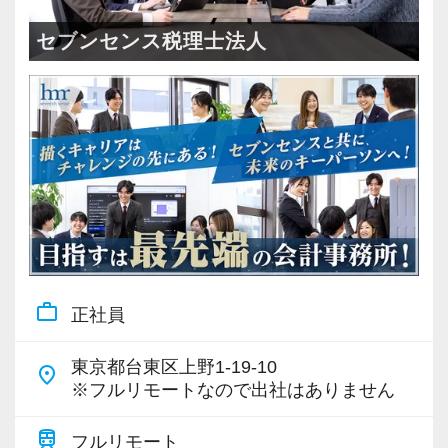
＜成長中の税理士法人＞
・全国14拠点で事業展開
セブンセンス税理士法人
・従業員240名以上に拡大
・会計・税務・財務・労務まで対応
・専門家が在籍しワンストップ支援
＜学びを後押し＞
・書籍購入費／研修費は全額会社負担
・隔月で税法・実務の学習会あり
・資格取得を目指す社員が多数
work_outline
正社員
＜募集の背景＞
・事業拡大に伴う増員募集
東京都台東区上野1-19-10
place
・組織力強化に向けた採用
※フルリモートなので出社はありません
・将来の中核人材を募集
train
フルリモート