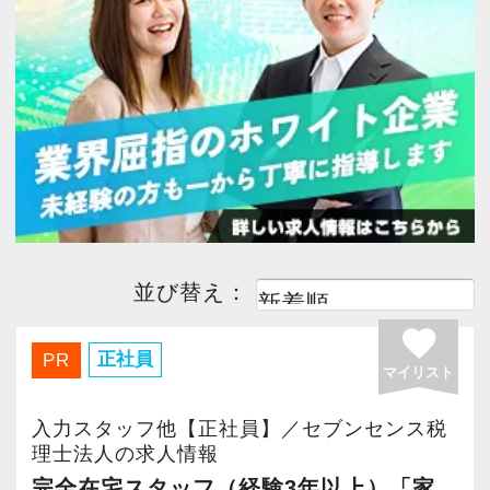
今すぐ会員登録
PC版サイトを見る
採用ご担当者様
並び替え：
favorite
正社員
PR
マイリスト
入力スタッフ他【正社員】／セブンセンス税
理士法人の求人情報
完全在宅スタッフ（経験3年以上）「家