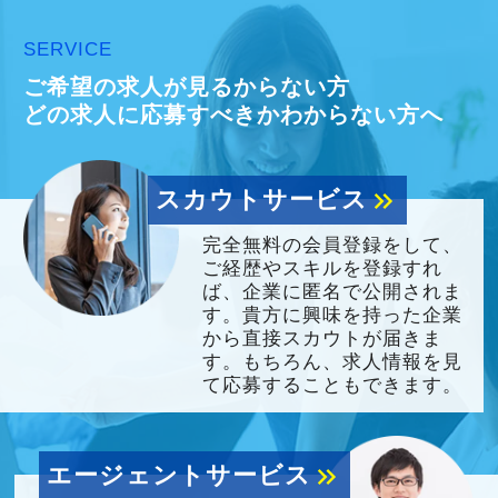
SERVICE
ご希望の求人が見るからない方
どの求人に応募すべきかわからない方へ
スカウトサービス
keyboard_double_arrow_right
完全無料の会員登録をして、
ご経歴やスキルを登録すれ
ば、企業に匿名で公開されま
す。貴方に興味を持った企業
から直接スカウトが届きま
す。もちろん、求人情報を見
て応募することもできます。
エージェントサービス
keyboard_double_arrow_right