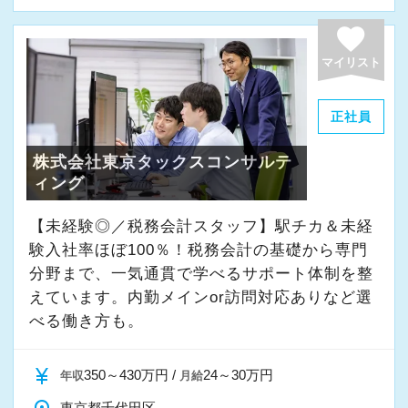
よく働ける環境づくりを大切にしています。
経験やスキルももちろん重要ですが、それ以上
favorite
に周囲への思いやりや感謝の気持ちを持ち、誠
マイリスト
実に仕事へ向き合える方と一緒に働きたいと考
えています。
正社員
株式会社東京タックスコンサルテ
・素直な姿勢で新しいことを学べる方
ィング
・周囲と協力しながら業務を進められる方
・お客様や仲間に対して誠実に対応できる方
【未経験◎／税務会計スタッフ】駅チカ＆未経
・成長意欲を持ち、前向きにチャレンジできる
験入社率ほぼ100％！税務会計の基礎から専門
方
分野まで、一気通貫で学べるサポート体制を整
えています。内勤メインor訪問対応ありなど選
べる働き方も。
また、当事務所ではDX化や業務改善などにも積
極的に取り組んでいます。
currency_yen
350～430万円 /
24～30万円
年収
月給
「まずはやってみる」
東京都千代田区