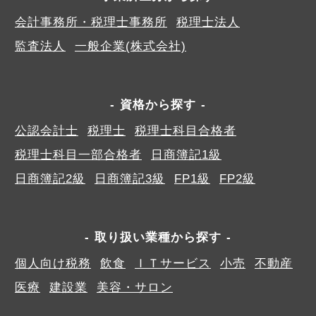
会計事務所・税理士事務所
税理士法人
監査法人
一般企業(株式会社)
資格から探す
公認会計士
税理士
税理士科目合格者
税理士科目一部合格者
日商簿記1級
日商簿記2級
日商簿記3級
FP1級
FP2級
取り扱い業種から探す
個人向け税務
飲食
ＩＴサービス
小売
不動産
医療
建設業
美容・サロン