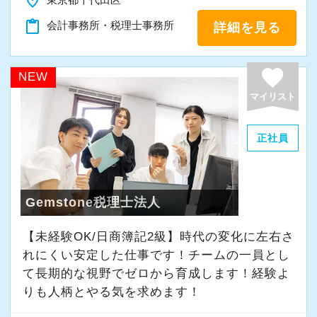
place
「新しいことにも前向きに挑戦してみる」
content_paste
会計事務所・税理士事務所
詳細を見る
そんな姿勢をお持ちの方であれば、経験を活か
favorite
しながらさらに成長できる環境です。
NEW
一緒に学び、成長しながら、お客様のお役に立
マイリスト
てる仕事をしていきませんか。
正社員
★事務所の理念★
～事業の発展に寄与するために、公正で健全な
会計・税務を通じて、貢献できる価値を提供
Gemstone税理士法人
し、人生豊かで幸せになるための力となること
【未経験OK/日商簿記2級】時代の変化に左右さ
～
れにくい安定した仕事です！チームの一員とし
当事務所では、経営者やそこで働く社員の皆さ
て⻑期的な視野でゼロから育成します！経験よ
まがより良い未来を実現できるよう、日々業務
りも人柄とやる気を求めます！
に取り組んでいます。