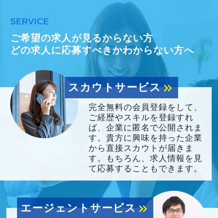
SERVICE
ご希望の求人が見るからない方
どの求人に応募すべきかわからない方へ
スカウトサービス
keyboard_double_arrow_right
完全無料の会員登録をして、
ご経歴やスキルを登録すれ
ば、企業に匿名で公開されま
す。貴方に興味を持った企業
から直接スカウトが届きま
す。もちろん、求人情報を見
て応募することもできます。
エージェントサービス
keyboard_double_arrow_right