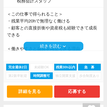
税務会計スタッフ
＜この仕事で得られること＞
・残業平均20hで無理なく働ける
・顧客との直接折衝や資産税も経験できて成長
できる
keyboard_arrow_down
続きを読む
＜働きやすさと成長を両立できる理由＞
・入力業務はアシスタントが担当
・分業体制で業務負担を軽減
完全週休2日
未経験OK
残業30h以内
急 募
・顧客対応や提案業務に集中可能
第2新卒歓迎
時間調整可
独立開業支援
歩合制度あり
・資産税や相続など専門性の高い案件あり
・顧客と直接折衝する機会が豊富
・経験値が自然と積み上がる環境
詳細を見る
応募する
＜働きやすい環境＞