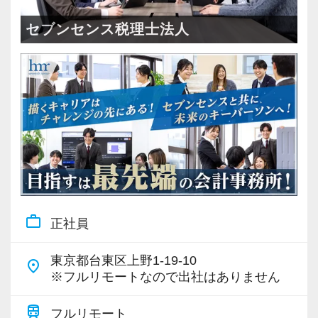
＜成長中の税理士法人＞
・全国14拠点で事業展開
セブンセンス税理士法人
・従業員240名以上に拡大
・会計・税務・財務・労務まで対応
・専門家が在籍しワンストップ支援
＜学びを後押し＞
・書籍購入費／研修費は全額会社負担
・隔月で税法・実務の学習会あり
・資格取得を目指す社員が多数
work_outline
正社員
＜募集の背景＞
・事業拡大に伴う増員募集
東京都台東区上野1-19-10
place
・組織力強化に向けた採用
※フルリモートなので出社はありません
・将来の中核人材を募集
train
フルリモート