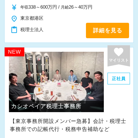
また、職員一人ひとりが仕事にやりがいや成長
currency_yen
338～600万円 /
26～40万円
年収
月給
を感じながら、安心して長く働ける事務所であ
place
東京都港区
りたいと考えています。
content_paste
税理士法人
詳細を見る
私たちと一緒に成長しながら働いてみません
か。
favorite
NEW
ご応募をお待ちしております！
マイリスト
正社員
カシオペイア税理士事務所
【東京事務所開設メンバー急募】会計・税理士
事務所での記帳代行・税務申告補助など