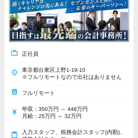
work_outline
正社員
東京都台東区上野1-19-10
place
※フルリモートなので出社はありません
train
フルリモート
年収
：350万円 ～ 448万円
currency_yen
月給
：25万円 ～ 32万円
入力スタッフ、税務会計スタッフ(内勤)、
content_paste