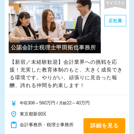
マイリスト
・その他付随する業務
正社員
これまでの会計事務所や経理経験を活かしてご
活躍いただけます。
公認会計士税理士甲田拓也事務所
また、経験やスキルに応じて徐々に担当する業
務の幅を広げていただきます。
【新宿／未経験歓迎】会計業界への挑戦を応
将来的には申告書レビューなど、専門性を高め
援！充実した教育体制のもと、大きく成長でき
られる業務にも携わることが可能です。
る環境です。やりがい、頑張りに見合った報
どこでも通用する実務スキルを身につけなが
酬、誇れる仲間を約束します！
ら、着実にスキルアップできる環境です。
currency_yen
308～560万円 /
22～40万円
年収
月給
★当事務所ではこんな方をお待ちしています！
place
東京都新宿区
★
content_paste
会計事務所・税理士事務所
詳細を見る
当事務所では、職員同士が協力しながら気持ち