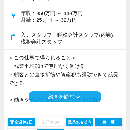
＜先輩スタッフの声＞
年収
：350万円 ～ 448万円
Q. 当事務所を選んだ理由は？
currency_yen
月給
：25万円 ～ 32万円
A. 幅広い業務を経験できる点に魅力を感じ、入
所を決めました。
入力スタッフ、税務会計スタッフ(内勤)、
content_paste
税務会計スタッフ
Q. 実際に働いてみてどうですか？
A. さまざまな業務を任せてもらえるので、以前
＜この仕事で得られること＞
より成長スピードが上がったと感じています。
・残業平均20hで無理なく働ける
・顧客との直接折衝や資産税も経験できて成長
Q. 職場の雰囲気は？
できる
A. 上司や先輩に相談しやすく、風通しの良い職
keyboard_arrow_down
続きを読む
場だと感じています。
＜働きやすさと成長を両立できる理由＞
・入力業務はアシスタントが担当
＜求める人材＞
・分業体制で業務負担を軽減
完全週休2日
未経験OK
残業30h以内
急 募
・税務経験を活かして成長したい方
・顧客対応や提案業務に集中可能