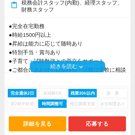
税務会計スタッフ(内勤)、経理スタッフ、
content_paste
＜募集の背景＞
財務スタッフ
・事業拡大に伴う増員募集
・組織力強化に向けた採用
●完全在宅勤務
・将来の中核人材を募集
●時給1500円以上
●昇給は能力に応じて随時あり
＜先輩スタッフの声＞
●特別手当・賞与あり
Q. 当事務所を選んだ理由は？
●子育て・試験勉強との両立をサポート
A. 幅広い業務を経験できる点に魅力を感じ、入
keyboard_arrow_down
続きを読む
●ご都合にあわせて勤務時間・日数は柔軟に相談
所を決めました。
可能
●正社員登用あり
Q. 実際に働いてみてどうですか？
完全週休2日
未経験OK
残業30h以内
急 募
A. さまざまな業務を任せてもらえるので、以前
第2新卒歓迎
時間調整可
独立開業支援
歩合制度あり
当事務所は、創業期や成長期の企業を中心に支
より成長スピードが上がったと感じています。
援を行っている事務所です。
現代では電子化が進んでいることから人も会社
詳細を見る
応募する
Q. 職場の雰囲気は？
も生産性が求められており、当事務所でもDXを