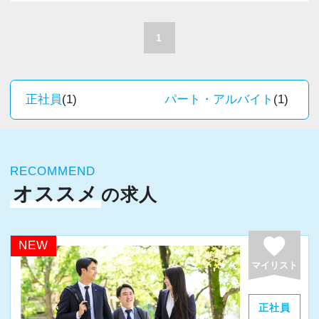
A. 上司や先輩に相談しやすく、風通しの良い職
積極的に推進しています。
場だと感じています。
職員一人ひとりの力がそのまま事業運営に直結
1
するところで、個人事務所ならではの面白さと
＜求める人材＞
実感が当事務所にはあります。
・税務経験を活かして成長したい方
新しいチャレンジが沢山ありますので、飽きる
正社員
(1)
パート・アルバイト
(1)
・キャリアアップ志向のある方
ことなく経験を積み重ねることができます。
・主体的に業務を進められる方
・顧客対応や提案業務に挑戦したい方
★職場の雰囲気★
・資産税など専門性を高めたい方
RECOMMEND
個人事務所ならではの自由な雰囲気で、気負い
・将来的にマネジメントに関わりたい方
オススメ
の求人
なく業務に向かっています。
職員同士の距離も近く、先輩へ相談しながら業
＜まずはカジュアル面談へ＞
務を覚えていくことができます。
favorite
NEW
・事前に気軽な面談を実施
パソコン作業になりますので、目や脳が疲れた
マイリスト
・仕事内容やキャリアを相談可
ら、お茶やお菓子で糖分補給もしながら、作業
・ざっくばらんに質問OK
を進めています。
正社員
・納得後に選考へ進めます