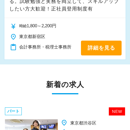
る。試験勉強と実務を両立して、スキルアップ
したい方大歓迎！正社員登用制度有
currency_yen
1,800～2,200円
時給
place
東京都新宿区
content_paste
会計事務所・税理士事務所
詳細を見る
新着の求人
パート
NEW
place
千葉県柏市