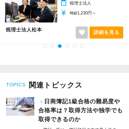
content_paste
税理士法人
currency_yen
1,140円～
時給
税理士法人松本
favorite
詳細を見る
関連トピックス
TOPICS
日商簿記1級合格の難易度や
合格率は？取得方法や独学でも
取得できるのか