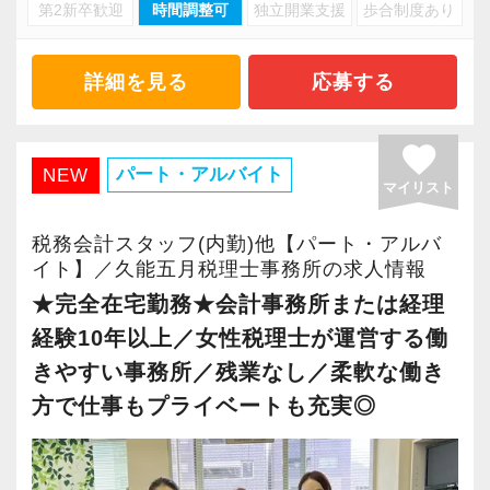
・キャリアアップ志向のある方
第2新卒歓迎
時間調整可
独立開業支援
歩合制度あり
・資産税や相続など専門性の高い案件あり
・主体的に業務を進められる方
・顧客と直接折衝する機会が豊富
・顧客対応や提案業務に挑戦したい方
・経験値が自然と積み上がる環境
詳細を見る
応募する
・資産税など専門性を高めたい方
・将来的にマネジメントに関わりたい方
＜働きやすい環境＞
favorite
・有給取得率90％以上
パート・アルバイト
NEW
マイリスト
＜まずはカジュアル面談へ＞
・年間休日125日以上
・事前に気軽な面談を実施
・繁忙期も月30～40h程度
税務会計スタッフ(内勤)他【パート・アルバ
・仕事内容やキャリアを相談可
・男性の育休取得率100％
イト】／久能五月税理士事務所の求人情報
・ざっくばらんに質問OK
・テレワーク導入済み
★完全在宅勤務★会計事務所または経理
・納得後に選考へ進めます
・全席デュアルモニタ完備
経験10年以上／女性税理士が運営する働
・入社時期は柔軟に対応
きやすい事務所／残業なし／柔軟な働き
・半年～1年の調整も可能
＜幅広い経験・成長環境＞
方で仕事もプライベートも充実◎
・クライアント2500社以上
まずはカジュアル面談からでも歓迎です
・9割が紹介の安定基盤
「応募する」からお気軽にご連絡ください。
・一般企業～医療・学校法人まで対応