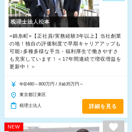
・入社時期は柔軟に対応
★入社後の仕事内容★
・半年～1年の調整も可能
業務時間内は、事務所内スタッフともやりとり
税理士法人松本
して頂きながら、
まずはカジュアル面談からでも歓迎です
完全在宅会計スタッフとして、会計業務全般を
<錦糸町>【正社員/実務経験3年以上】当社創業
「応募する」からお気軽にご連絡ください。
お任せします。
の地！独自の評価制度で早期キャリアアップも
可能♪多種多様な手当・福利厚生で働きやすさ
も充実しています！＜17年間連続で増収増益を
【具体的な業務】
更新中！＞
・記帳代行
・確定申告業務
currency_yen
480～800万円 /
35万円～
年収
月給
・年末調整業務
place
・申告書作成補助
東京都江東区
・決算業務
content_paste
税理士法人
詳細を見る
・Excelを使用した集計、Wordでの文書作成
・資料やデータの整理
favorite
NEW
・電話、メール対応