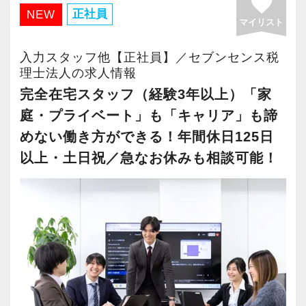
favorite
・有給取得率90％以上
正社員
NEW
マイリスト
・年間休日125日以上
・繁忙期も月30～40h程度
入力スタッフ他【正社員】／セブンセンス税
・男性の育休取得率100％
理士法人の求人情報
・テレワーク導入済み
完全在宅スタッフ（経験3年以上）「家
・全席デュアルモニタ完備
庭・プライベート」も「キャリア」も諦
めない働き方ができる！年間休日125日
＜幅広い経験・成長環境＞
以上・土日祝／急なお休みも相談可能！
・クライアント2500社以上
・9割が紹介の安定基盤
・一般企業～医療・学校法人まで対応
・個人～大企業まで幅広く経験可能
・税務顧問＋資産税に関与
・相続／事業承継／M&Aにも対応