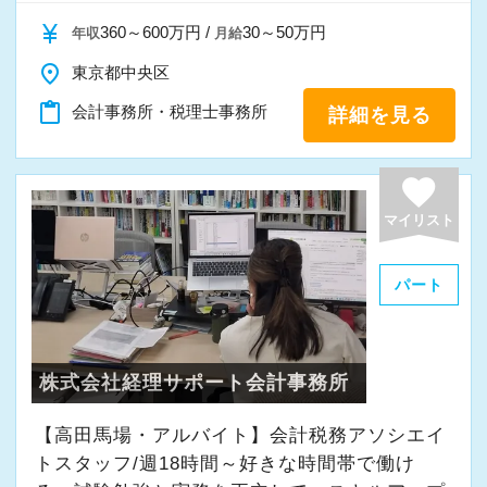
currency_yen
360～600万円 /
30～50万円
年収
月給
place
東京都中央区
content_paste
会計事務所・税理士事務所
詳細を見る
favorite
マイリスト
パート
株式会社経理サポート会計事務所
【高田馬場・アルバイト】会計税務アソシエイ
トスタッフ/週18時間～好きな時間帯で働け