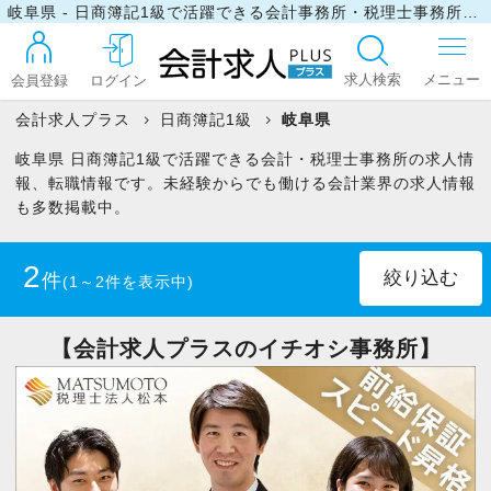
岐阜県 - 日商簿記1級で活躍できる会計事務所・税理士事務所の求人・転職情報
求人検索
会員登録
ログイン
会計求人プラス
日商簿記1級
岐阜県
岐阜県 日商簿記1級で活躍できる会計・税理士事務所の求人情
ログイン
報、転職情報です。未経験からでも働ける会計業界の求人情報
も多数掲載中。
最近見た求人
2
件
(1～2件を表示中)
マイリスト
正社員
(1)
パート・アルバイト
(1)
【会計求人プラスのイチオシ事務所】
お問い合わせ