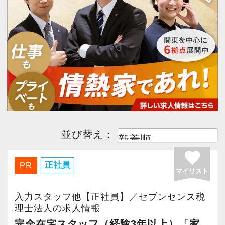
今すぐ会員登録
PC版サイトを見る
採用ご担当者様
並び替え：
favorite
正社員
PR
マイリスト
入力スタッフ他【正社員】／セブンセンス税
理士法人の求人情報
完全在宅スタッフ（経験3年以上）「家