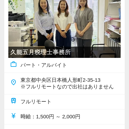
・個人～大企業まで幅広く経験可能
・税務顧問＋資産税に関与
・相続／事業承継／M&Aにも対応
＜成長中の税理士法人＞
・全国14拠点で事業展開
久能五月税理士事務所
・従業員240名以上に拡大
work_outline
パート・アルバイト
・会計・税務・財務・労務まで対応
・専門家が在籍しワンストップ支援
東京都中央区日本橋人形町2-35-13
place
※フルリモートなので出社はありません
＜学びを後押し＞
・書籍購入費／研修費は全額会社負担
train
フルリモート
・隔月で税法・実務の学習会あり
currency_yen
時給
：1,500円 ～ 2,000円
・資格取得を目指す社員が多数