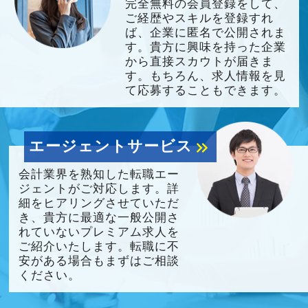
完全無料の会員登録をして、
ご経歴やスキルを登録すれ
ば、企業に匿名で公開されま
す。貴方に興味を持った企業
から直接スカウトが届きま
す。もちろん、求人情報を見
て応募することもできます。
エージェントサービス
keyboard_double_arrow_right
会計業界を熟知した転職エー
ジェントがご対応します。詳
細をヒアリングさせていただ
き、貴方に最適な一般公開さ
れていないプレミアム求人を
ご紹介いたします。転職に不
安がある場合もまずはご相談
ください。