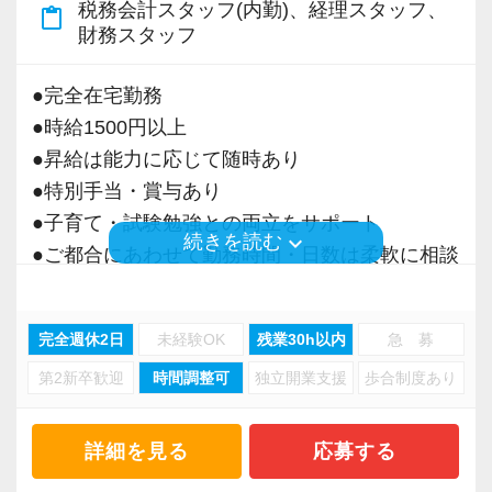
税務会計スタッフ(内勤)、経理スタッフ、
content_paste
＜募集の背景＞
財務スタッフ
・事業拡大に伴う増員募集
・組織力強化に向けた採用
●完全在宅勤務
・将来の中核人材を募集
●時給1500円以上
●昇給は能力に応じて随時あり
＜先輩スタッフの声＞
●特別手当・賞与あり
Q. 当事務所を選んだ理由は？
●子育て・試験勉強との両立をサポート
A. 幅広い業務を経験できる点に魅力を感じ、入
keyboard_arrow_down
続きを読む
●ご都合にあわせて勤務時間・日数は柔軟に相談
所を決めました。
可能
●正社員登用あり
Q. 実際に働いてみてどうですか？
完全週休2日
未経験OK
残業30h以内
急 募
A. さまざまな業務を任せてもらえるので、以前
第2新卒歓迎
時間調整可
独立開業支援
歩合制度あり
当事務所は、創業期や成長期の企業を中心に支
より成長スピードが上がったと感じています。
援を行っている事務所です。
現代では電子化が進んでいることから人も会社
詳細を見る
応募する
Q. 職場の雰囲気は？
も生産性が求められており、当事務所でもDXを