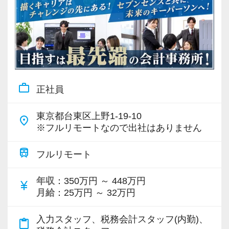
work_outline
正社員
東京都台東区上野1-19-10
place
※フルリモートなので出社はありません
train
フルリモート
年収
：350万円 ～ 448万円
currency_yen
月給
：25万円 ～ 32万円
入力スタッフ、税務会計スタッフ(内勤)、
content_paste