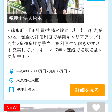
・入社時期は柔軟に対応
★入社後の仕事内容★
・半年～1年の調整も可能
業務時間内は、事務所内スタッフともやりとり
税理士法人松本
して頂きながら、
まずはカジュアル面談からでも歓迎です
完全在宅会計スタッフとして、会計業務全般を
<錦糸町>【正社員/実務経験3年以上】当社創業
「応募する」からお気軽にご連絡ください。
お任せします。
の地！独自の評価制度で早期キャリアアップも
可能♪多種多様な手当・福利厚生で働きやすさ
も充実しています！＜17年間連続で増収増益を
【具体的な業務】
更新中！＞
・記帳代行
・確定申告業務
currency_yen
480～800万円 /
35万円～
年収
月給
・年末調整業務
place
・申告書作成補助
東京都江東区
・決算業務
content_paste
税理士法人
詳細を見る
・Excelを使用した集計、Wordでの文書作成
・資料やデータの整理
favorite
NEW
・電話、メール対応