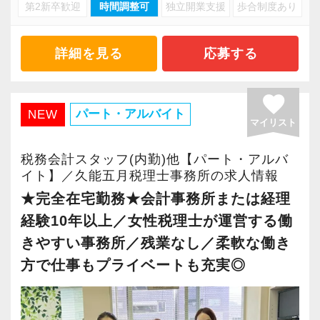
・キャリアアップ志向のある方
第2新卒歓迎
時間調整可
独立開業支援
歩合制度あり
・資産税や相続など専門性の高い案件あり
・主体的に業務を進められる方
・顧客と直接折衝する機会が豊富
・顧客対応や提案業務に挑戦したい方
・経験値が自然と積み上がる環境
詳細を見る
応募する
・資産税など専門性を高めたい方
・将来的にマネジメントに関わりたい方
＜働きやすい環境＞
favorite
・有給取得率90％以上
パート・アルバイト
NEW
マイリスト
＜まずはカジュアル面談へ＞
・年間休日125日以上
・事前に気軽な面談を実施
・繁忙期も月30～40h程度
税務会計スタッフ(内勤)他【パート・アルバ
・仕事内容やキャリアを相談可
・男性の育休取得率100％
イト】／久能五月税理士事務所の求人情報
・ざっくばらんに質問OK
・テレワーク導入済み
★完全在宅勤務★会計事務所または経理
・納得後に選考へ進めます
・全席デュアルモニタ完備
経験10年以上／女性税理士が運営する働
・入社時期は柔軟に対応
きやすい事務所／残業なし／柔軟な働き
・半年～1年の調整も可能
＜幅広い経験・成長環境＞
方で仕事もプライベートも充実◎
・クライアント2500社以上
まずはカジュアル面談からでも歓迎です
・9割が紹介の安定基盤
「応募する」からお気軽にご連絡ください。
・一般企業～医療・学校法人まで対応