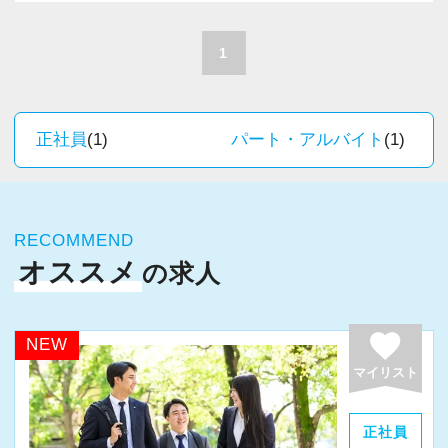
A. 上司や先輩に相談しやすく、風通しの良い職
積極的に推進しています。
場だと感じています。
職員一人ひとりの力がそのまま事業運営に直結
1
するところで、個人事務所ならではの面白さと
＜求める人材＞
実感が当事務所にはあります。
・税務経験を活かして成長したい方
新しいチャレンジが沢山ありますので、飽きる
正社員
(1)
パート・アルバイト
(1)
・キャリアアップ志向のある方
ことなく経験を積み重ねることができます。
・主体的に業務を進められる方
・顧客対応や提案業務に挑戦したい方
★職場の雰囲気★
・資産税など専門性を高めたい方
RECOMMEND
個人事務所ならではの自由な雰囲気で、気負い
・将来的にマネジメントに関わりたい方
オススメ
の求人
なく業務に向かっています。
職員同士の距離も近く、先輩へ相談しながら業
＜まずはカジュアル面談へ＞
務を覚えていくことができます。
favorite
NEW
・事前に気軽な面談を実施
パソコン作業になりますので、目や脳が疲れた
マイリスト
・仕事内容やキャリアを相談可
ら、お茶やお菓子で糖分補給もしながら、作業
・ざっくばらんに質問OK
を進めています。
正社員
・納得後に選考へ進めます