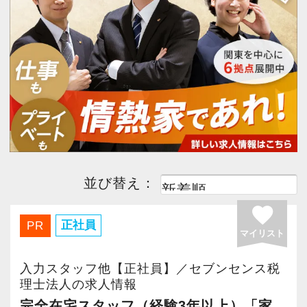
今すぐ会員登録
PC版サイトを見る
採用ご担当者様
並び替え：
favorite
正社員
PR
マイリスト
入力スタッフ他【正社員】／セブンセンス税
理士法人の求人情報
完全在宅スタッフ（経験3年以上）「家