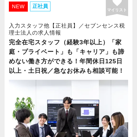
favorite
・有給取得率90％以上
正社員
NEW
マイリスト
・年間休日125日以上
・繁忙期も月30～40h程度
入力スタッフ他【正社員】／セブンセンス税
・男性の育休取得率100％
理士法人の求人情報
・テレワーク導入済み
完全在宅スタッフ（経験3年以上）「家
・全席デュアルモニタ完備
庭・プライベート」も「キャリア」も諦
めない働き方ができる！年間休日125日
＜幅広い経験・成長環境＞
以上・土日祝／急なお休みも相談可能！
・クライアント2500社以上
・9割が紹介の安定基盤
・一般企業～医療・学校法人まで対応
・個人～大企業まで幅広く経験可能
・税務顧問＋資産税に関与
・相続／事業承継／M&Aにも対応