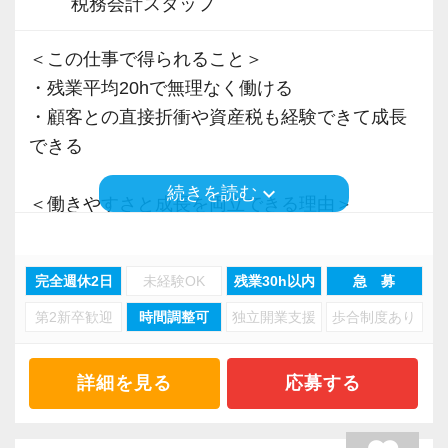
税務会計スタッフ
＜この仕事で得られること＞
・残業平均20hで無理なく働ける
・顧客との直接折衝や資産税も経験できて成長
できる
keyboard_arrow_down
続きを読む
＜働きやすさと成長を両立できる理由＞
・入力業務はアシスタントが担当
・分業体制で業務負担を軽減
完全週休2日
未経験OK
残業30h以内
急 募
・顧客対応や提案業務に集中可能
第2新卒歓迎
時間調整可
独立開業支援
歩合制度あり
・資産税や相続など専門性の高い案件あり
・顧客と直接折衝する機会が豊富
・経験値が自然と積み上がる環境
詳細を見る
応募する
＜働きやすい環境＞