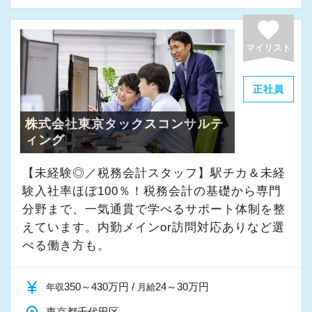
よく働ける環境づくりを大切にしています。
経験やスキルももちろん重要ですが、それ以上
favorite
に周囲への思いやりや感謝の気持ちを持ち、誠
マイリスト
実に仕事へ向き合える方と一緒に働きたいと考
えています。
正社員
株式会社東京タックスコンサルテ
・素直な姿勢で新しいことを学べる方
ィング
・周囲と協力しながら業務を進められる方
・お客様や仲間に対して誠実に対応できる方
【未経験◎／税務会計スタッフ】駅チカ＆未経
・成長意欲を持ち、前向きにチャレンジできる
験入社率ほぼ100％！税務会計の基礎から専門
方
分野まで、一気通貫で学べるサポート体制を整
えています。内勤メインor訪問対応ありなど選
べる働き方も。
また、当事務所ではDX化や業務改善などにも積
極的に取り組んでいます。
currency_yen
350～430万円 /
24～30万円
年収
月給
「まずはやってみる」
東京都千代田区