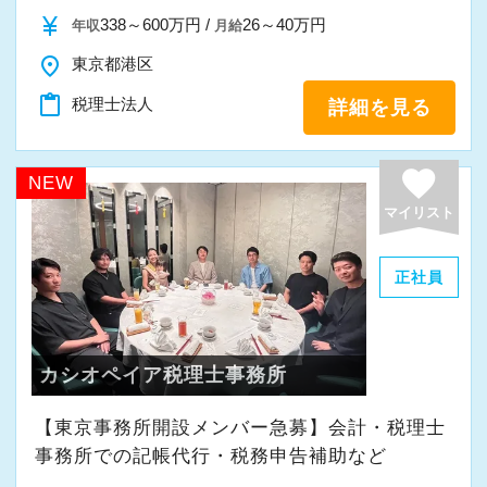
また、職員一人ひとりが仕事にやりがいや成長
currency_yen
338～600万円 /
26～40万円
年収
月給
を感じながら、安心して長く働ける事務所であ
place
東京都港区
りたいと考えています。
content_paste
税理士法人
詳細を見る
私たちと一緒に成長しながら働いてみません
か。
favorite
NEW
ご応募をお待ちしております！
マイリスト
正社員
カシオペイア税理士事務所
【東京事務所開設メンバー急募】会計・税理士
事務所での記帳代行・税務申告補助など