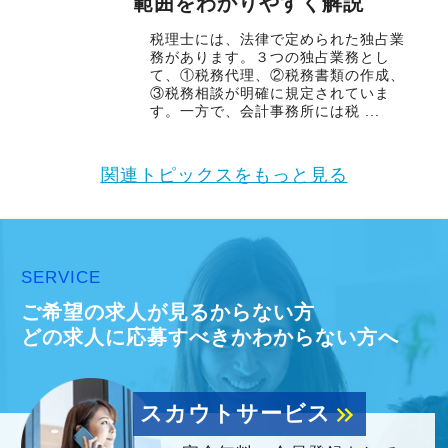
範囲をわかりやすく解説
税理士には、法律で定められた独占業
務があります。３つの独占業務とし
て、①税務代理、②税務書類の作成、
③税務相談が明確に規定されていま
す。一方で、会計事務所には税 ...
関連トピックスをもっと見る
SERVICE
ご希望の求人が見るからない方
どの求人に応募すべきかわからない方へ
スカウトサービス
keyboard_double_arrow_right