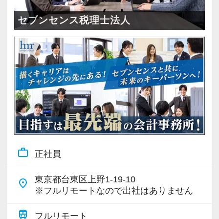
＜成長中の税理士法人＞
・全国14拠点で事業展開
セブンセンス税理士法人
・従業員240名以上に拡大
・会計・税務・財務・労務まで対応
・専門家が在籍しワンストップ支援
＜学びを後押し＞
・書籍購入費／研修費は全額会社負担
・隔月で税法・実務の学習会あり
・資格取得を目指す社員が多数
work_outline
正社員
＜募集の背景＞
・事業拡大に伴う増員募集
東京都台東区上野1-19-10
place
・組織力強化に向けた採用
※フルリモートなので出社はありません
・将来の中核人材を募集
train
フルリモート