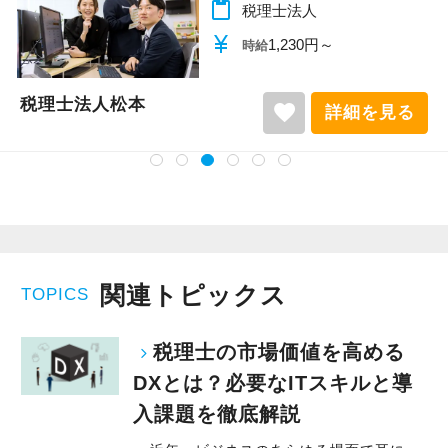
content_paste
税理士法人
currency_yen
1,140円～
時給
税理士法人松本
favorite
詳細を見る
関連トピックス
TOPICS
税理士の市場価値を高める
DXとは？必要なITスキルと導
入課題を徹底解説