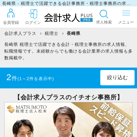
長崎県 - 税理士で活躍できる会計事務所・税理士事務所の求人・転職情報
求人検索
会員登録
ログイン
会計求人プラス
税理士
長崎県
長崎県 税理士で活躍できる会計・税理士事務所の求人情報、
ログイン
転職情報です。未経験からでも働ける会計業界の求人情報も多
数掲載中。
最近見た求人
2
件
(1～2件を表示中)
マイリスト
正社員
(1)
パート・アルバイト
(1)
【会計求人プラスのイチオシ事務所】
お問い合わせ