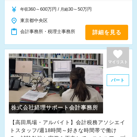
currency_yen
360～600万円 /
30～50万円
年収
月給
place
東京都中央区
content_paste
会計事務所・税理士事務所
詳細を見る
favorite
マイリスト
パート
株式会社経理サポート会計事務所
【高田馬場・アルバイト】会計税務アソシエイ
トスタッフ/週18時間～好きな時間帯で働け