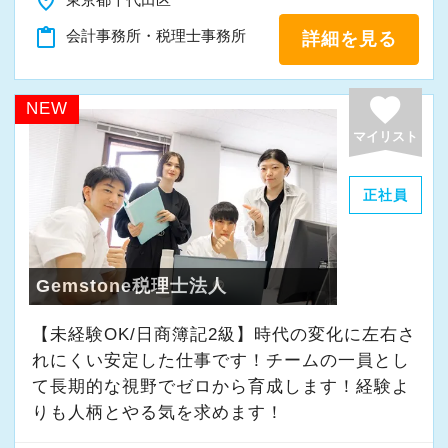
place
「新しいことにも前向きに挑戦してみる」
content_paste
会計事務所・税理士事務所
詳細を見る
そんな姿勢をお持ちの方であれば、経験を活か
favorite
しながらさらに成長できる環境です。
NEW
一緒に学び、成長しながら、お客様のお役に立
マイリスト
てる仕事をしていきませんか。
正社員
★事務所の理念★
～事業の発展に寄与するために、公正で健全な
会計・税務を通じて、貢献できる価値を提供
Gemstone税理士法人
し、人生豊かで幸せになるための力となること
【未経験OK/日商簿記2級】時代の変化に左右さ
～
れにくい安定した仕事です！チームの一員とし
当事務所では、経営者やそこで働く社員の皆さ
て⻑期的な視野でゼロから育成します！経験よ
まがより良い未来を実現できるよう、日々業務
りも人柄とやる気を求めます！
に取り組んでいます。