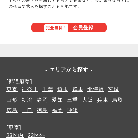
学校への通学を考慮してもらえる企業など、会計業界ならでは
の視点で求人を探すことも可能です。
会員登録
完全無料！
エリアから探す
[都道府県]
東京
神奈川
千葉
埼玉
群馬
北海道
宮城
山形
新潟
静岡
愛知
三重
大阪
兵庫
鳥取
広島
山口
徳島
福岡
沖縄
[東京]
23区内
23区外