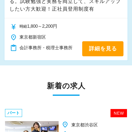
る。試験勉強と実務を両立して、スキルアップ
したい方大歓迎！正社員登用制度有
currency_yen
1,800～2,200円
時給
place
東京都新宿区
content_paste
会計事務所・税理士事務所
詳細を見る
新着の求人
パート
NEW
place
千葉県柏市