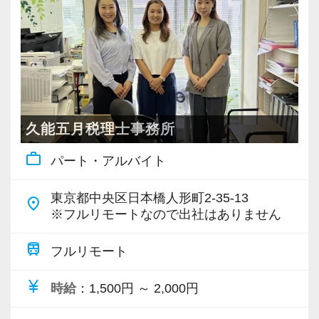
・個人～大企業まで幅広く経験可能
・税務顧問＋資産税に関与
・相続／事業承継／M&Aにも対応
＜成長中の税理士法人＞
・全国14拠点で事業展開
久能五月税理士事務所
・従業員240名以上に拡大
work_outline
パート・アルバイト
・会計・税務・財務・労務まで対応
・専門家が在籍しワンストップ支援
東京都中央区日本橋人形町2-35-13
place
※フルリモートなので出社はありません
＜学びを後押し＞
・書籍購入費／研修費は全額会社負担
train
フルリモート
・隔月で税法・実務の学習会あり
currency_yen
時給
：1,500円 ～ 2,000円
・資格取得を目指す社員が多数