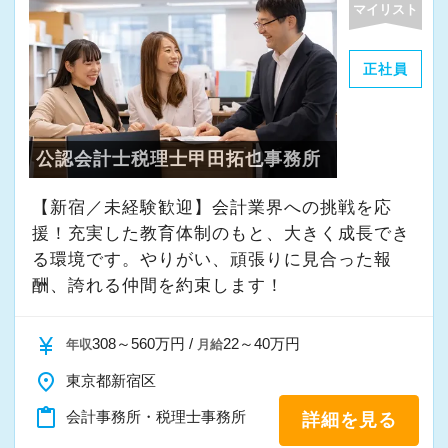
マイリスト
・その他付随する業務
正社員
これまでの会計事務所や経理経験を活かしてご
活躍いただけます。
公認会計士税理士甲田拓也事務所
また、経験やスキルに応じて徐々に担当する業
務の幅を広げていただきます。
【新宿／未経験歓迎】会計業界への挑戦を応
将来的には申告書レビューなど、専門性を高め
援！充実した教育体制のもと、大きく成長でき
られる業務にも携わることが可能です。
る環境です。やりがい、頑張りに見合った報
どこでも通用する実務スキルを身につけなが
酬、誇れる仲間を約束します！
ら、着実にスキルアップできる環境です。
currency_yen
308～560万円 /
22～40万円
年収
月給
★当事務所ではこんな方をお待ちしています！
place
東京都新宿区
★
content_paste
会計事務所・税理士事務所
詳細を見る
当事務所では、職員同士が協力しながら気持ち