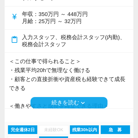
＜先輩スタッフの声＞
年収
：350万円 ～ 448万円
Q. 当事務所を選んだ理由は？
currency_yen
月給
：25万円 ～ 32万円
A. 幅広い業務を経験できる点に魅力を感じ、入
所を決めました。
入力スタッフ、税務会計スタッフ(内勤)、
content_paste
税務会計スタッフ
Q. 実際に働いてみてどうですか？
A. さまざまな業務を任せてもらえるので、以前
＜この仕事で得られること＞
より成長スピードが上がったと感じています。
・残業平均20hで無理なく働ける
・顧客との直接折衝や資産税も経験できて成長
Q. 職場の雰囲気は？
できる
A. 上司や先輩に相談しやすく、風通しの良い職
keyboard_arrow_down
続きを読む
場だと感じています。
＜働きやすさと成長を両立できる理由＞
・入力業務はアシスタントが担当
＜求める人材＞
・分業体制で業務負担を軽減
完全週休2日
未経験OK
残業30h以内
急 募
・税務経験を活かして成長したい方
・顧客対応や提案業務に集中可能