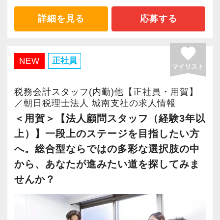
性の高さが私たちの強みです。
これは会計事務所に年々専門性が求められるよ
また、受験生の方には試験休みを付与し勉強と
1人ひとり自分だけの武器を持ったプロ同士が、
これは当法人のスタッフにとって、幅広い分野
詳細を見る
応募する
うになってきているため、専門ごとにチームを
仕事が両立しやすい環境を整えています。
お互いを尊敬しながら仕事をしています。
の中で専門性を高められる魅力でもあります。
組んで効率よく仕事をするための工夫です。
案件によってはグループを超えてチームを組む
favorite
【求める人物像】
非常に業務の幅が広い会社なので、どんな方で
今回は案件数の増加に伴い、これまでの経験を
正社員
NEW
こともあります。
≪応募条件≫
マイリスト
も自分がやりたい仕事に巡り合えると思いま
活かしてさらなるキャリアアップを目指したい
◎資産税業務の実務経験5年以上
す。
方を募集します！
【入所後にお任せする仕事内容】
税務会計スタッフ(内勤)他【正社員・用賀】
└経験年数は目安ですので年収などはお気軽に
税務だけでは飽きたらない方、経営をしっかり
／朝日税理士法人 城南支社の求人情報
個別の経験やスキルに応じて柔軟に対応いたし
ご相談ください！
支援したいと思っている方は、ぜひFASスタッ
【巡回監査〜決算書作成〜コンサルティングま
＜用賀＞【法人顧問スタッフ（経験3年以
ます。
フになりましょう！お待ちしています。
で広く担当できます！】
上）】一段上のステージを目指したい方
まずは基本となる下記のような業務をお任せし
≪歓迎・優遇条件≫
通常の巡回監査〜決算書作成以外に資金調達、
ていく予定です。
へ。総合型ならではの多彩な選択肢の中
◎相続税申告の相談窓口の対応経験
事業承継や経理改善支援といったコンサルティ
から、あなたが進みたい道を探してみま
◎税理士の資格をお持ちの方
ング的な業務も担当していただきます。
◎相続対策
せんか？
◎資産税の相談会等の対応経験
◎相続税申告
当法人の特徴は、スポット案件数が多く大型案
◎資産承継・事業承継
【キャリアを活かして次のステージへ進め
件を担当できること。
◎土地活用・コンサル関係 など