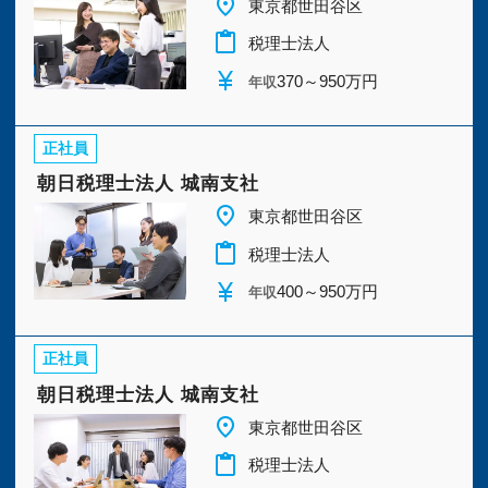
place
東京都世田谷区
今すぐ会員登録
content_paste
税理士法人
currency_yen
370～950万円
年収
PC版サイトを見る
正社員
朝日税理士法人 城南支社
採用ご担当者様
place
東京都世田谷区
content_paste
税理士法人
currency_yen
400～950万円
年収
正社員
朝日税理士法人 城南支社
place
東京都世田谷区
content_paste
税理士法人