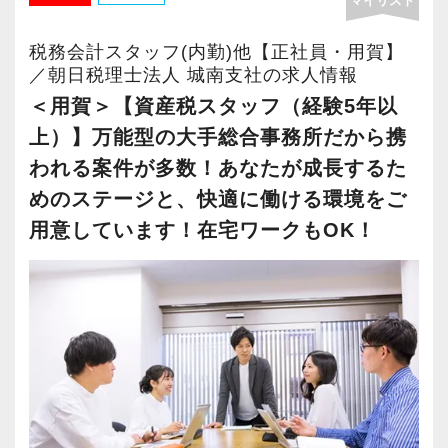
マイリスト
【経営に悩むお客様を導く経営戦略×税務会計コ
ンサルタント】
税務会計スタッフ(内勤)他【正社員・用賀】
FASスタッフとは、経営に課題を抱えているお
／朝日税理士法人 城南支社の求人情報
客様に対して多彩な分析や知見をもとに改善へ
＜用賀＞【資産税スタッフ（経験5年以
導くポジションです。
上）】万能型の大手総合事務所だから携
われる案件が多数！あなたが成長するた
≪入所後にお任せする仕事≫
めのステージと、快適に働ける環境をご
決算書分析、財務会計・管理会計の指導、経営
用意しています！在宅ワークもOK！
戦略や経営計画書の作成、資金繰り計画の立案
等をはじめ、M&Aにおけるアドバイザリー業
務、事業再生、事業承継、組織再編、IPO支援
業務など、幅広い業務をお任せします。
≪キャリアを活かしつつ、税務会計の専門性を
吸収できる！≫