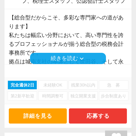
フ、税理士スタッフ、公認会計士スタッフ
◎税理士試験科目合格
奨！
【現役スタッフの声】
よりメリハリのある働き方を目指しています。
＜正社員（経験者）／入所3年目／女性／3科目
【総合型だからこそ、多彩な専門家への道があ
日々お客様と接する仕事で、社内的にも複数担
＞
ります】
当制を採用しているのでメンバーとうまく情報
また、受験生の方には試験休みを付与し勉強と
一緒に働きたいと思える上司がいたことがきっ
私たちは幅広い分野において、高い専門性を誇
交換しながら業務をこなしていただける方、お
仕事が両立しやすい環境を整えています。
かけで、前の事務所から転職しました。
るプロフェッショナルが揃う総合型の税務会計
待ちしています！
最初に相続税に合格したときに「1人ひとりへ自
事務所です。
【求める人物像】
keyboard_arrow_down
続きを読む
分で考えてご提案できるのが面白いな」と感じ
拠点は城南支社の本体として世田谷、そして永
≪入所後にお任せする仕事≫
≪応募条件≫
てこの道のプロを目指すようになりました。
田町にある事務所の2拠点があります。
決算・申告に加え、タックスプランニング、事
◎資産税業務の実務経験1年以上
相手の気持ちを汲み取ることが大事な仕事なの
業承継（株価算定・オーナーの相続対策）、組
完全週休2日
未経験OK
残業30h以内
急 募
で、人が好きな方には向いていると思います。
各種申告業務・法人コンサル・資産税コンサル
織再編、経理改善指導、再生支援など、法人の
≪歓迎・優遇条件≫
第2新卒歓迎
時間調整可
独立開業支援
歩合制度あり
など、あらゆる会計・税務を総合的に網羅でき
幅広い業務をお任せします。
◎相続税申告の相談窓口の対応経験
入所してすぐにこれまで経験しなかったような
る専門性の高さが私たちの強みです。
これまでのキャリアを捨てず、他の領域にまで
◎税理士試験科目合格または税理士の資格をお
大きな案件を任せてもらい驚きましたが、先輩
これは当法人のスタッフにとって、幅広い分野
詳細を見る
応募する
専門性を広げられるポジションです。
持ちの方
と一緒にやらせていただき、とても貴重な経験
の中で専門性を高められる魅力でもあります。
◎実務2年以上の経験をお持ちの方
になりました。
すでに担当を持っていた経験がある方なら、早