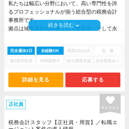
入所してすぐにこれまで経験しなかったような
私たちは幅広い分野において、高い専門性を誇
大きな案件を任せてもらい驚きましたが、先輩
るプロフェッショナルが揃う総合型の税務会計
当法人は1社2名以上の複数担当制を採用してお
【ご紹介案件が多数あります！】
と一緒にやらせていただき、とても貴重な経験
事務所です。
り、困ったことや分からないことがあってもす
経営理念は「Smile & Smile & Smile」。
keyboard_arrow_down
続きを読む
になりました。
拠点は城南支社の本体として世田谷、そして永
ぐにフォローし合うことが可能です。
お客様、スタッフ、ステークホルダーの笑顔を
明るくてなんでも言い合える会社です。
田町にある事務所の2拠点があります。
大切にします。
今後も資産税を土台としてオールラウンダーな
【幅広い経験×深い専門性を持つ会計のプロを目
完全週休2日
未経験OK
残業30h以内
急 募
税理士を目指したいと思っています。
各種申告業務・法人コンサル・資産税コンサル
指せます！】
ご紹介のネットワークとなるステークホルダー
みなさん、ぜひ一緒に働きましょう！
第2新卒歓迎
時間調整可
独立開業支援
歩合制度あり
など、あらゆる会計・税務を総合的に網羅でき
総合型だからこそ携われる分野も幅広く、経験
は士業や金融機関・大手ハウスメーカーなど。
る専門性の高さが私たちの強みです。
を活かしつつ入所後に自分の伸ばしたい分野を
ご紹介頂いたお客様の課題を解決することで成
これは当法人のスタッフにとって、幅広い分野
詳細を見る
応募する
探すことができます。
長を続けています。
の中で専門性を高められる魅力でもあります。
これまで業務が限定的だったから他分野にも精
favorite
目指すのは「一流の問題解決屋」です。
会計事務所の中では規模が大きく、各分野の専
正社員
通したい。
その実現に向けて、やる気のある魅力的な人材
マイリスト
門家を含めて在籍人数も多いため未経験の方を
逆に今の得意分野を活かしてもっと大きな規模
をどんどん増やしていきたいと思っています。
丁寧に育てられる体制も整っています。
税務会計スタッフ【正社員・用賀】／転職エ
の案件に携わりたい。
ージェント案件の求人情報