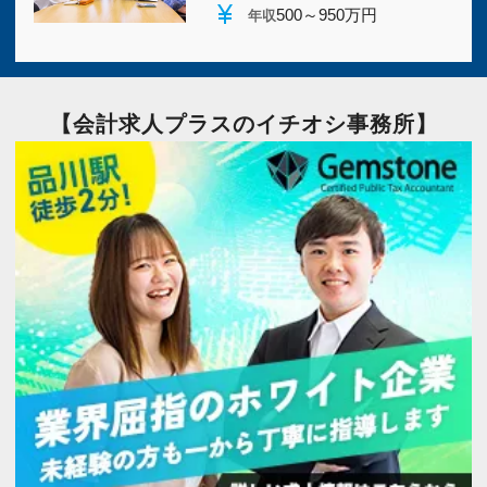
currency_yen
500～950万円
年収
【会計求人プラスのイチオシ事務所】