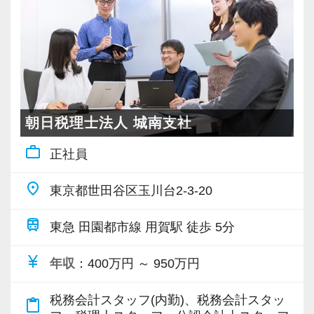
る！】
特殊な案件の経験も積むことができ、申告業務
一般の方を相手に税法の説明を行う必要がある
以外のことも広く手掛けられる環境です。
やってみたいことには積極的にチャレンジでき
ため、自分の知識をかみ砕いて説明できる方が
どの分野にもその道のプロフェッショナルが複
る社風です。
向いています。
数いるので、着実に力を付けていただけます。
経験はなくとも手掛けてみたいことがあれば、
ぜひ気軽にご相談ください！
日々新しい事案が出てくるので、未知の業務に
【求める人物像】
朝日税理士法人 城南支社
も臆せずコツコツ取り組むことが求められま
巡回監査〜決算書作成まで一通りの税法の知識
≪モバイルPC・仕事用スマホ貸与！在宅ワーク
す。
work_outline
正社員
を持ってクライアント対応できる方が希望で
なども柔軟に対応≫
一方で同じ案件ばかりのルーティンが退屈であ
す。
働き方改革を推進し、時差出退勤や在宅ワーク
place
り、もっとさまざまな事例に手を広げたいと考
東京都世田谷区玉川台2-3-20
コミュニケーション能力が高い方、大歓迎。
にも対応！
えている方には、理想的な環境です。
仕事用のモバイルPC、スマートフォンなども貸
train
東急 田園都市線 用賀駅 徒歩 5分
≪応募条件≫
与します。
今まで培ってきた資産税の知識や経験・キャリ
◎会計・税務の経験5年以上
currency_yen
年収
：400万円 ～ 950万円
アを失うことなく、新しいステージに向かって
事務所としてもライフワークバランスを大切に
ステップアップしてみませんか？
≪歓迎・優遇条件≫
税務会計スタッフ(内勤)、税務会計スタッ
してほしいと考えており、夏休みは9連休取得推
content_paste