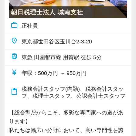
これまでのコンサルティング経験を失うことな
く活かせるのはもちろん、税理士法人の一員と
朝日税理士法人 城南支社
して税法や税務に関する専門性も身に付けるこ
work_outline
正社員
とができます。
会計事務所の会計業務だけでは物足りない、ア
place
東京都世田谷区玉川台2-3-20
ドバイザーとして経営の根幹にまで貢献できる
仕事がしたい、という方も大歓迎です。
train
東急 田園都市線 用賀駅 徒歩 5分
≪求める人物像≫
currency_yen
年収
：500万円 ～ 950万円
下記いずれかの経験をお持ちの方を求めていま
す。
税務会計スタッフ(内勤)、税務会計スタッ
content_paste
フ、税理士スタッフ、公認会計士スタッフ
◎コンサルティング会社などでのコンサルティ
ング経験
【総合型だからこそ、多彩な専門家への道があ
◎事業会社の経理などを管理していた経験
ります】
◎マネーフォワードの導入支援経験
私たちは幅広い分野において、高い専門性を誇
※いずれも5年前後の経験を想定