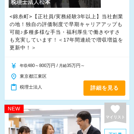
税理士法人松本
で、仕事に支障がない限りは自由に休みを取る
す。
ことができます。
<錦糸町>【正社員/実務経験3年以上】当社創業
私は試験に合わせて夏休みをいただいていま
仕事のチャンスは多い会社です。
の地！独自の評価制度で早期キャリアアップも
す。
責任感があって積極的な方、お待ちしていま
可能♪多種多様な手当・福利厚生で働きやすさ
今後は株の承継や組織再編などを手がけ、お客
す！
も充実しています！＜17年間連続で増収増益を
様に頼りされる税理士を目指していきたいで
更新中！＞
す。
currency_yen
480～800万円 /
35万円～
年収
月給
皆で教え合う雰囲気があり、勉強好きな人が多
place
東京都江東区
いので自然発生的に勉強会ができるような環境
content_paste
税理士法人
詳細を見る
です。
やりたい仕事があれば手を挙げればどんどん任
せてくれます。
favorite
NEW
いまの仕事が次の仕事につながるよう、とこと
マイリスト
ん納得がいくまで調べるように心がけていま
す。