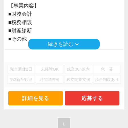
事務所としてもライフワークバランスを大切に
ではありません。
いまの仕事が次の仕事につながるよう、とこと
【事業内容】
してほしいと考えており、夏休みは9連休取得推
こうした価値観に共感していただける方と一緒
ん納得がいくまで調べるように心がけていま
■財務会計
奨！
に働きたいと思っています。
す。
■税務相談
よりメリハリのある働き方を目指しています。
■財産診断
会計・税務のエキスパートとして法人税から一
仕事のチャンスは多い会社です。
■その他
また、受験生の方には試験休みを付与し勉強と
keyboard_arrow_down
続きを読む
歩先に進んだステージで活躍したい方は、ぜひ
責任感があって積極的な方、お待ちしていま
仕事が両立しやすい環境を整えています。
当法人へお越しください！
す！
※応募には会計求人プラスにご登録が必要で
す。
【この仕事の醍醐味は、自分自身が人気商品と
【現役スタッフの声】
完全週休2日
未経験OK
残業30h以内
急 募
なる面白さ】
＜正社員（経験者）／入所4年目／男性／4科目
第2新卒歓迎
時間調整可
独立開業支援
歩合制度あり
この仕事の商品は自分自身。
＞
サービスの品質はもちろんお客様の満足度も自
この会社を選んだのは、従業員数が多い会社の
詳細を見る
応募する
分次第。
ほうがさまざまな情報が集まってきて、よりよ
自ら学んだことを直接お客様にサービスし、直
いサービスができると考えたからです。
接感謝されるやりがいはなかなか味わえるもの
1
ではありません。
業務の進め方は各人の裁量に任されているの