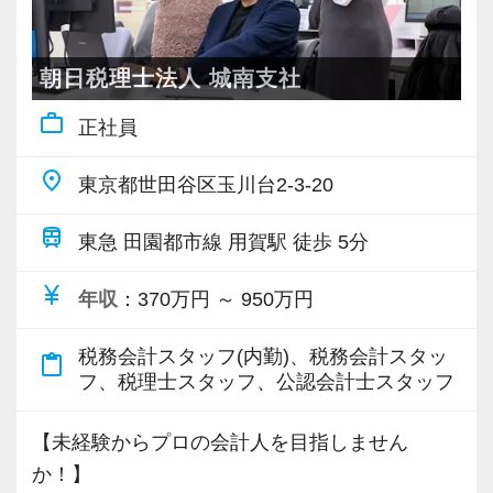
逆に今の得意分野を活かしてもっと大きな規模
広い事例に携わりたい！という方は、ぜひ当法
≪歓迎・優遇条件≫
の案件に携わりたい。
人へお越しください。
◎税理士試験科目合格
どの専門分野に進もうか悩んでいる…など、ど
朝日税理士法人 城南支社
お待ちしております。
のような方でもやりがいを持って活躍できる環
work_outline
正社員
日々お客様と接する仕事で、社内的にも複数担
境を整えています！
【現役スタッフの声】
当制を採用しているのでメンバーとうまく情報
place
＜正社員（経験者）／入所3年目／女性／3科目
東京都世田谷区玉川台2-3-20
交換しながら業務をこなしていただける方、お
多くの領域の税務会計に精通しつつ、特に深い
＞
待ちしています！
専門性を深められるのが当法人の魅力。
train
東急 田園都市線 用賀駅 徒歩 5分
一緒に働きたいと思える上司がいたことがきっ
横に広く知見を持ち、1本縦に突き出た専門性を
かけで、前の事務所から転職しました。
≪入所後にお任せする仕事≫
currency_yen
持つプロの会計人を目指しませんか。
年収
：370万円 ～ 950万円
最初に相続税に合格したときに「1人ひとりへ自
まずはお互いのことを知るため、記帳代行や申
やってみたいことがあれば、遠慮せずに声を上
分で考えてご提案できるのが面白いな」と感じ
告書の作成など内勤業務を中心にお任せする予
税務会計スタッフ(内勤)、税務会計スタッ
げ、どんどん挑戦してください。
content_paste
てこの道のプロを目指すようになりました。
フ、税理士スタッフ、公認会計士スタッフ
定です。
多彩な案件が集まる当法人なら相続や事業承
相手の気持ちを汲み取ることが大事な仕事なの
もちろんすでに担当を持っていた経験がある方
継、コンサルティングなど、業務の幅を広げた
で、人が好きな方には向いていると思います。
【未経験からプロの会計人を目指しません
なら、早期のうちに担当を持って活動していた
いと思ったときに丁度良い規模感の案件をお渡
か！】
だきたいと思っています。
しすることができます。