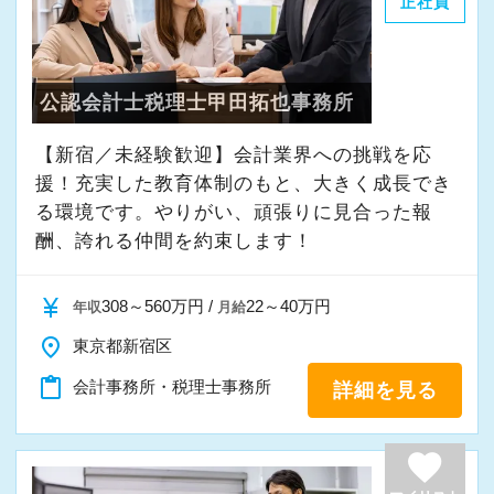
正社員
仕事のチャンスは多い会社です。
責任感があって積極的な方、お待ちしていま
公認会計士税理士甲田拓也事務所
す！
【新宿／未経験歓迎】会計業界への挑戦を応
援！充実した教育体制のもと、大きく成長でき
る環境です。やりがい、頑張りに見合った報
酬、誇れる仲間を約束します！
currency_yen
308～560万円 /
22～40万円
年収
月給
place
東京都新宿区
content_paste
会計事務所・税理士事務所
詳細を見る
favorite