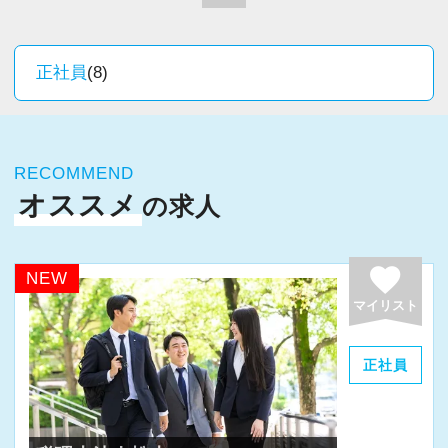
こうした価値観に共感していただける方と一緒
で、仕事に支障がない限りは自由に休みを取る
に働きたいと思っています。
ことができます。
正社員
(8)
私は試験に合わせて夏休みをいただいていま
会計・税務のエキスパートとして未経験からこ
す。
の業界で活躍していきたい！という方は、ぜひ
今後は株の承継や組織再編などを手がけ、お客
当法人へお越しください！
様に頼りされる税理士を目指していきたいで
RECOMMEND
オススメ
す。
の求人
【現役スタッフの声】
＜正社員（経験者）／入所4年目／男性／4科目
皆で教え合う雰囲気があり、勉強好きな人が多
favorite
NEW
＞
いので自然発生的に勉強会ができるような環境
マイリスト
この会社を選んだのは、従業員数が多い会社の
です。
ほうがさまざまな情報が集まってきて、よりよ
やりたい仕事があれば手を挙げればどんどん任
正社員
いサービスができると考えたからです。
せてくれます。
いまの仕事が次の仕事につながるよう、とこと
業務の進め方は各人の裁量に任されているの
ん納得がいくまで調べるように心がけていま