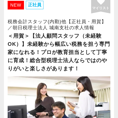
favorite
◎資産税の相談会等の対応経験
明るくてなんでも言い合える会社です。
今回は案件数の増加に伴い、これまでの経験を
正社員
NEW
期のうちに中規模以上のお客様の担当を持って
マイリスト
今後も資産税を土台としてオールラウンダーな
活かしてさらなるキャリアアップを目指したい
活動していただきたいと思っています。
【こんな方が活躍できます】
税理士を目指したいと思っています。
方を募集します！
税務会計スタッフ(内勤)他【正社員・用賀】
一般の方を相手に税法の説明を行う必要がある
みなさん、ぜひ一緒に働きましょう！
その方のキャリアややる気に合わせて活躍でき
／朝日税理士法人 城南支社の求人情報
また当法人は1社2名以上の複数担当制を採用し
ため、自分の知識をかみ砕いて説明できる方が
る場をご用意します！
＜用賀＞【法人顧問スタッフ（未経験
ており、困ったことや分からないことがあって
向いています。
OK）】未経験から幅広い税務を担う専門
もすぐにフォローし合うことが可能です。
【求める人物像】
家になれる！プロが教育担当として丁寧
日々新しい事案が出てくるので、未知の業務に
巡回監査〜決算書作成まで一通りの税法の知識
【幅広い経験×深い専門性を持つ会計のプロを目
に育成！総合型税理士法人ならではのや
も臆せずコツコツ取り組むことが求められま
を持ってクライアント対応できる方が希望で
指せます！】
りがいと楽しさがあります！
す。
す。
総合型だからこそ携われる分野も幅広く、経験
ときに「争続」となる事案もあるため、粘り強
コミュニケーション能力が高い方、大歓迎。
を活かしつつ入所後に自分の伸ばしたい分野を
く対応できる方が強みを発揮できるポジション
探すことができます。
です。
≪応募条件≫
◎会計・税務の経験3年以上
これまで業務が限定的だったから他分野にも精
相続など一つの分野の資産税だけでなく、将来
└経験年数は目安です。
通したい。
に向けて事業承継・不動産有効活用提案など幅