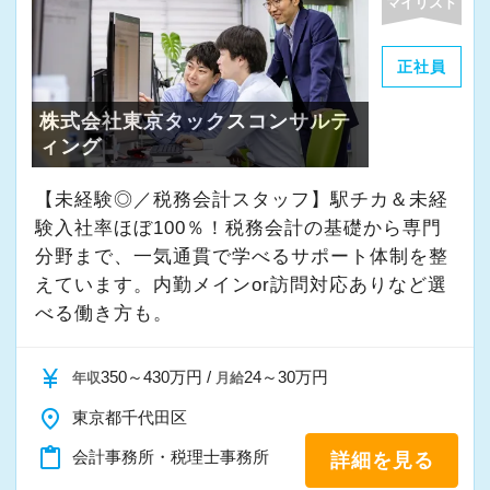
マイリスト
正社員
株式会社東京タックスコンサルテ
ィング
【未経験◎／税務会計スタッフ】駅チカ＆未経
験入社率ほぼ100％！税務会計の基礎から専門
分野まで、一気通貫で学べるサポート体制を整
えています。内勤メインor訪問対応ありなど選
べる働き方も。
currency_yen
350～430万円 /
24～30万円
年収
月給
place
東京都千代田区
content_paste
会計事務所・税理士事務所
詳細を見る