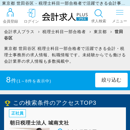
東京都 世田谷区 - 税理士科目一部合格者で活躍できる会計事務所・税理士事務所の求人・転職情報
求人検索
会員登録
ログイン
会計求人プラス
税理士科目一部合格者
東京都
世田
谷区
ログイン
東京都 世田谷区 税理士科目一部合格者で活躍できる会計・税
理士事務所の求人情報、転職情報です。未経験からでも働ける
会計業界の求人情報も多数掲載中。
最近見た求人
8
件
(1～8件を表示中)
マイリスト
正社員
(8)
この検索条件のアクセスTOP3
emoji_events
お問い合わせ
正社員
朝日税理士法人 城南支社