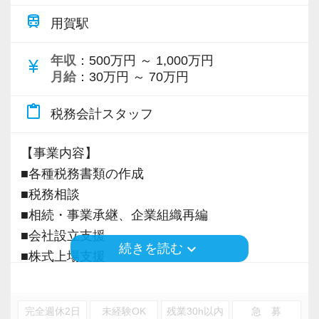
働き方改革を推進し、時差出退勤や在宅ワーク
≪求める人物像≫
大切にします。
train
にも対応！
用賀駅
◎社会人経験1年以上／業界・職種は問わず
仕事用のモバイルPC、スマートフォンなども貸
◎税務や会計に興味がある方
ご紹介のネットワークとなるステークホルダー
年収
：500万円 ～ 1,000万円
与します。
currency_yen
月給
：30万円 ～ 70万円
は士業や金融機関・大手ハウスメーカーなど。
【まずは簡単な業務からコツコツとステップア
ご紹介頂いたお客様の課題を解決することで成
事務所としてもライフワークバランスを大切に
content_paste
ップ！】
税務会計スタッフ
長を続けています。
してほしいと考えており、夏休みは9連休取得推
入所後にお任せするのは記帳代行など簡単な入
奨！
【事業内容】
力業務。
目指すのは「一流の問題解決屋」です。
よりメリハリのある働き方を目指しています。
■各種税務書類の作成
慣れてきたら先輩と一緒にお客様先に行ってみ
その実現に向けて、やる気のある魅力的な人材
■税務相談
るなど、幅広い業務を経験していただきたいと
をどんどん増やしていきたいと思っています。
また、受験生の方には試験休みを付与し勉強と
■相続・事業承継、企業組織再編
思っています。
仕事が両立しやすい環境を整えています。
■会社設立支援
【効率&チームワークを大事にしながら仕事をし
keyboard_arrow_down
続きを読む
■株式上場支援
もちろん、会計の基礎的な知識や会計ソフトの
ています！】
【キャリアを捨てず、次のステージへ活かせる
■事業再生、M & A
使い方などはしっかり研修を行うのでご安心く
各種申告業務・法人コンサル・資産税コンサル
環境】
ださい。
など、様々な得意分野をもつメンバーと連携し
あなたが税務・会計の専門家として築き上げて
完全週休2日
未経験OK
残業30h以内
急 募
※応募には会計求人プラスにご登録が必要で