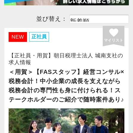
並び替え：
favorite
正社員
NEW
マイリスト
【正社員・用賀】朝日税理士法人 城南支社の
求人情報
＜用賀＞【FASスタッフ】経営コンサル×
税務会計！中小企業の成長を支えながら
税務会計の専門性も身に付けられる！ス
テークホルダーのご紹介で随時案件あり♪