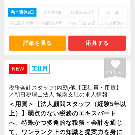
ープ・FAS／コンサルティンググループに分か
れて業務を行っています。
事務所としてもライフワークバランスを大切に
完全週休2日
未経験OK
残業30h以内
急 募
規模の大きい事務所なので資産税関係の案件も
してほしいと考えており、夏休みは9連休取得推
第2新卒歓迎
時間調整可
独立開業支援
歩合制度あり
多く、ステークホルダーからのご紹介で大型案
これは会計事務所に年々専門性が求められるよ
奨！
件やVIP層の特殊事案を経験できるチャンスも。
うになってきているため、専門ごとにチームを
よりメリハリのある働き方を目指しています。
相続にはストーリー性があり、未来のご家族の
詳細を見る
応募する
組んで効率よく仕事をするための工夫です。
ことまで考えて行う点が面白さとやりがいで
案件によってはグループを超えてチームを組む
また、受験生の方には試験休みを付与し勉強と
す。
こともあります。
favorite
仕事が両立しやすい環境を整えています。
正社員
NEW
マイリスト
生前の相続対策や土地の有効活用、事業承継な
必要に応じて外部の士業と連携しながら業務を
【統率力とリーダーシップを持って案件をまと
どのコンサルティング業務を手掛けることも可
行うこともあり、税務会計の枠組みに捉われな
税務会計スタッフ(内勤)他【正社員・用賀】
めあげる力が必要です！】
能。
／朝日税理士法人 城南支社の求人情報
い働き方が可能です。
FAS／コンサルティングスタッフは交渉ごとも
民法・会社法・建築基準法など、税務や財務な
＜用賀＞【法人顧問スタッフ（経験5年以
多いため、コミュニケーション力を求められる
どだけでなく税務会計以外にも幅広い知識を身
上）】弱点のない税務のエキスパート
【入所後にお任せする仕事内容】
仕事です。
に付けられます。
個別の経験やスキルに応じて柔軟に対応いたし
へ。特殊かつ多角的な税務・会計を通じ
案件を取りまとめる力がある方、粘り強さを持
ます。
て、ワンランク上の知識と提案力を身に
っている方はご自分の力を存分に発揮してくだ