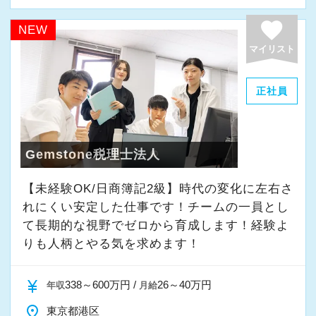
favorite
NEW
マイリスト
正社員
Gemstone税理士法人
【未経験OK/日商簿記2級】時代の変化に左右さ
れにくい安定した仕事です！チームの一員とし
て⻑期的な視野でゼロから育成します！経験よ
りも人柄とやる気を求めます！
currency_yen
338～600万円 /
26～40万円
年収
月給
place
東京都港区