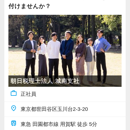
さまざまな士業と連携しながら、その中心とし
まずは基本となる下記のような業務をお任せし
付けませんか？
さい。
て主役になれるのが当法人における資産税スタ
ていく予定です。
ッフの醍醐味です。
【キャリアを捨てず、次のステージへ活かせる
◎相続対策
環境】
【雑誌等に何度も取り上げられている大手会計
◎相続税申告
あなたが培ってきたコンサルティングの経験や
事務所です！】
◎資産承継・事業承継
知見を転職によって失ってしまうのは、非常に
現在朝日税理士法人（東京）の従業員数が234
◎土地活用・コンサル関係 など
もったいないことです。
名。
当法人なら積み上げてきた経験を捨てることな
順調に規模を拡大し、成長を続けています。
上記のほかにも税理士の資格をお持ちなら、相
く、新しい分野にチャレンジすることができま
経済誌でも規模の大きい会計事務所として頻繁
続などの相談窓口に担当者として出向いていた
朝日税理士法人 城南支社
す。
にランクインしている事務所です。
だくなど活躍の舞台を数多くご用意。
work_outline
正社員
これまでのキャリアを捨てることなく、より専
経営を導くコンサルタントとして一歩先に進ん
経営理念は「Smile & Smile & Smile」。
門性の高い業務を手掛けられます。
place
だステージで活躍したい方は、ぜひ当法人へお
東京都世田谷区玉川台2-3-20
お客様、スタッフ、ステークホルダーの笑顔を
越しください！
大切にします。
やってみたいことには積極的にチャレンジでき
train
東急 田園都市線 用賀駅 徒歩 5分