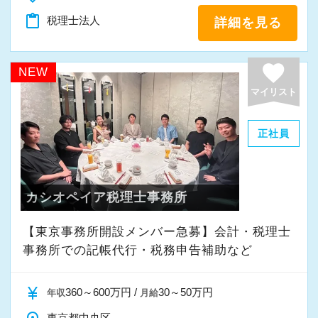
content_paste
税理士法人
詳細を見る
favorite
NEW
マイリスト
正社員
カシオペイア税理士事務所
【東京事務所開設メンバー急募】会計・税理士
事務所での記帳代行・税務申告補助など
currency_yen
360～600万円 /
30～50万円
年収
月給
東京都中央区