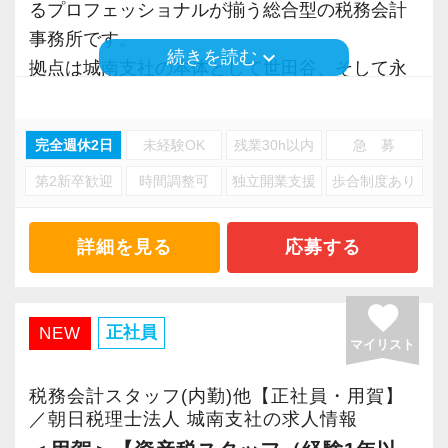
るプロフェッショナルが揃う総合型の税務会計
経験年数５年前後を想定していますが、一人ひ
事務所です。
とりのご経験に合わせたお仕事をご用意いたし
keyboard_arrow_down
続きを読む
拠点は城南支社の本体として世田谷、そして永
ますので興味がある方はぜひお気軽にご応募く
田町にある事務所の2拠点があります。
ださい。
完全週休2日
未経験OK
残業30h以内
急 募
規模の大きい事務所なので資産税関係の案件も
【ご紹介案件が多数あります！】
第2新卒歓迎
時間調整可
独立開業支援
歩合制度あり
多く、ステークホルダーからのご紹介で大型案
経営理念は「Smile & Smile & Smile」。
件やVIP層の特殊事案を経験できるチャンスも。
お客様、スタッフ、ステークホルダーの笑顔を
相続にはストーリー性があり、未来のご家族の
詳細を見る
応募する
大切にします。
ことまで考えて行う点が面白さとやりがいで
す。
長年の実績とノウハウにより多くのご紹介をい
favorite
正社員
NEW
ただけるため、多くのご紹介をいただいて、業
マイリスト
生前の相続対策や土地の有効活用、事業承継な
務拡大中です。
どのコンサルティング業務を手掛けることも可
士業や金融機関・大手ハウスメーカーなどのス
税務会計スタッフ(内勤)他【正社員・用賀】
能。
／朝日税理士法人 城南支社の求人情報
テークホルダーから案件紹介のネットワークを
民法・会社法・建築基準法など、税務や財務な