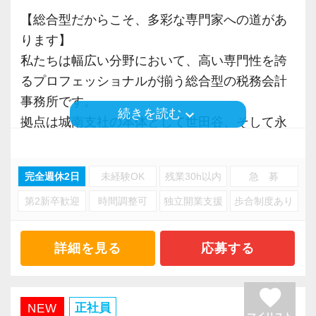
【総合型だからこそ、多彩な専門家への道があ
ります】
私たちは幅広い分野において、高い専門性を誇
るプロフェッショナルが揃う総合型の税務会計
事務所です。
keyboard_arrow_down
続きを読む
拠点は城南支社の本体として世田谷、そして永
田町にある事務所の2拠点があります。
完全週休2日
未経験OK
残業30h以内
急 募
規模の大きい事務所なので大型案件も多く、ス
第2新卒歓迎
時間調整可
独立開業支援
歩合制度あり
テークホルダーからのご紹介でVIP層の特殊事案
を経験できるチャンスも。
経営には各社のストーリーがあり、それぞれの
詳細を見る
応募する
状況を分析しながらマネジメントを行うやりが
いと面白さがあります。
favorite
正社員
NEW