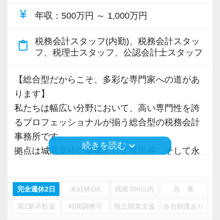
る社風です。
【現役スタッフの声】
ご紹介のネットワークとなるステークホルダー
currency_yen
新たに手掛けてみたいことがあれば、ぜひ気軽
年収
：500万円 ～ 1,000万円
＜正社員（経験者）／入所5年目／男性＞
は士業や金融機関・大手ハウスメーカーなど。
にご相談ください！
経営コンサルティング会社や事業会社での経営
ご紹介頂いたお客様の課題を解決することで成
税務会計スタッフ(内勤)、税務会計スタッ
content_paste
企画のキャリアを活かし、会計業界に飛び込み
フ、税理士スタッフ、公認会計士スタッフ
長を続けています。
≪モバイルPC・仕事用スマホ貸与！在宅ワーク
ました。
なども柔軟に対応≫
この会社を選んだのは中小企業の経営を支援し
【総合型だからこそ、多彩な専門家への道があ
目指すのは「一流の問題解決屋」です。
働き方改革を推進し、時差出退勤や在宅ワーク
たいという思いを実現できるところだと思った
ります】
その実現に向けて、やる気のある魅力的な人材
にも対応！
からです。
私たちは幅広い分野において、高い専門性を誇
をどんどん増やしていきたいと思っています。
仕事用のモバイルPC、スマートフォンなども貸
現在は、M&Aや経営の立て直しなどをしていま
るプロフェッショナルが揃う総合型の税務会計
与します。
す。
事務所です。
【効率&チームワークを大事にしながら仕事をし
keyboard_arrow_down
続きを読む
拠点は城南支社の本体として世田谷、そして永
ています！】
事務所としてもライフワークバランスを大切に
年上の人生経験も豊富な経営者がお客様なの
田町にある事務所の2拠点があります。
現在、当法人では法人グループ・資産管理グル
してほしいと考えており、夏休みは9連休取得推
で、相手目線に立って誠実に対応させていただ
ープ・FAS／コンサルティンググループに分か
奨！
完全週休2日
未経験OK
残業30h以内
急 募
くよう心がけています。
各種申告業務・資産税・相続・コンサルなど、
れて業務を行っています。
よりメリハリのある働き方を目指しています。
お客様ごとに内容がまったく違うのが大変さで
第2新卒歓迎
時間調整可
独立開業支援
歩合制度あり
あらゆる会計・税務を総合的に網羅できる専門
もあり、面白さでもあります。