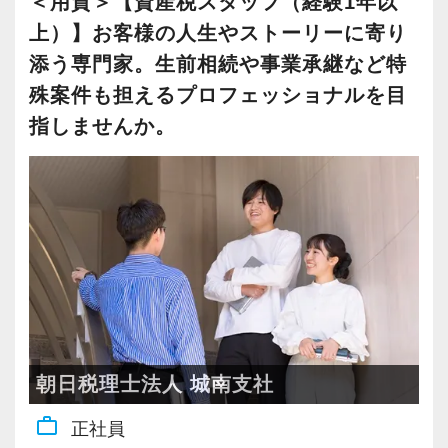
＜用賀＞【資産税スタッフ（経験1年以
確立しています。
どだけでなく税務会計以外にも幅広い知識を身
上）】お客様の人生やストーリーに寄り
に付けられます。
当法人はご紹介頂いたお客様の課題を解決する
添う専門家。生前相続や事業承継など特
ことで成長を続けています。
殊案件も担えるプロフェッショナルを目
さまざまな士業と連携しながら、その中心とし
指しませんか。
て主役になれるのが当法人における資産税スタ
目指すのは「一流の問題解決屋」です。
ッフの醍醐味です。
その実現に向けて、多彩な経験と意欲のある優
秀な人材をどんどん増やしていきたいと思って
【雑誌等に何度も取り上げられている大手会計
います。
事務所です！】
朝日税理士法人（東京）の従業員数が234名。
【効率&チームワークを大事にしながら仕事をし
順調に規模を拡大し、成長を続けています。
ています！】
経済誌でも規模の大きい会計事務所として頻繁
各種申告業務・資産税・相続・コンサルなど、
にランクインしている事務所です。
様々な得意分野を持つメンバーと連携して業務
朝日税理士法人 城南支社
を進めることで知見やキャリアを広げることが
work_outline
正社員
経営理念は「Smile & Smile & Smile」。
できます。