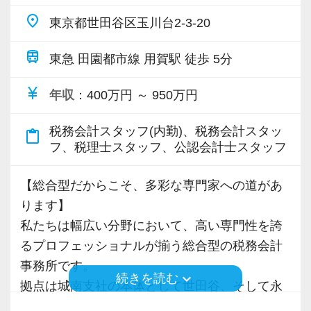
お客様、スタッフ、ステークホルダーの笑顔を
place
東京都世田谷区玉川台2-3-20
大切にします。
これまでのキャリアを捨てず、経験を活かしな
がら新しい領域に挑戦できるのは総合型で多く
train
東急 田園都市線 用賀駅 徒歩 5分
ご紹介のネットワークとなるステークホルダー
のノウハウを持つ当法人だからこそできるこ
は士業や金融機関・大手ハウスメーカーなど。
currency_yen
と。
年収
：400万円 ～ 950万円
ご紹介頂いたお客様の課題を解決することで成
優秀なアシスタントも多数在籍しているため、
長を続けています。
税務会計スタッフ(内勤)、税務会計スタッ
より専門性の高い業務に集中することができま
content_paste
フ、税理士スタッフ、公認会計士スタッフ
す。
目指すのは「一流の問題解決屋」です。
【総合型だからこそ、多彩な専門家への道があ
その実現に向けて、やる気のある魅力的な人材
≪モバイルPC・仕事用スマホ貸与！在宅ワーク
ります】
をどんどん増やしていきたいと思っています。
なども柔軟に対応≫
私たちは幅広い分野において、高い専門性を誇
働き方改革を推進し、時差出退勤や在宅ワーク
るプロフェッショナルが揃う総合型の税務会計
【グループの垣根を超えたチームワークを大切
にも対応！
事務所です。
にしています】
仕事用のモバイルPC、スマートフォンなども貸
keyboard_arrow_down
続きを読む
拠点は城南支社の本体として世田谷、そして永
現在、当法人では法人グループ・資産管理グル
与します。
田町にある事務所の2拠点があります。