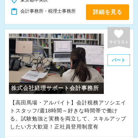
place
content_paste
会計事務所・税理士事務所
詳細を見る
favorite
マイリスト
パート
株式会社経理サポート会計事務所
【高田馬場・アルバイト】会計税務アソシエイ
トスタッフ/週18時間～好きな時間帯で働け
る。試験勉強と実務を両立して、スキルアップ
したい方大歓迎！正社員登用制度有