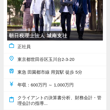
朝日税理士法人 城南支社
work_outline
正社員
place
東京都世田谷区玉川台2-3-20
train
東急 田園都市線 用賀駅 徒歩 5分
currency_yen
年収
：600万円 ～ 1,000万円
クライアントの決算書分析、財務会計・管
content_paste
理会計の指導...