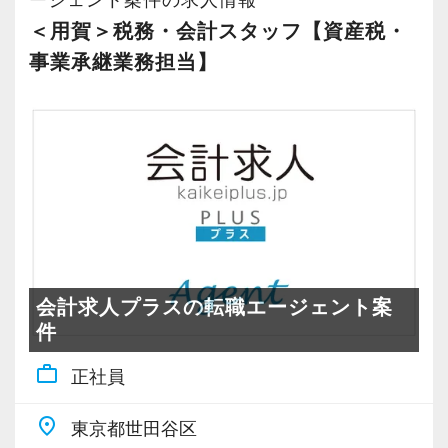
どの専門分野に進もうか悩んでいる…など、ど
【効率&チームワークを大事にしながら仕事をし
【幅広い経験×深い専門性を持つ会計のプロを目
＜用賀＞税務・会計スタッフ【資産税・
のような方でもやりがいを持って活躍できる環
ています！】
指せます！】
事業承継業務担当】
境を整えています！
各種申告業務・法人コンサル・資産税コンサル
未経験の方の場合、そもそもこの業界にどんな
など、様々な得意分野をもつメンバーと連携し
道があるのか、どんな業務があるのか、分から
多くの領域の税務会計に精通しつつ、特に深い
て業務を進めることで知見やキャリアを広げる
ないことだらけだと思います。
専門性を深められるのが当法人の魅力。
ことができます。
当法人は総合型だからこそ携われる分野も幅広
特に、法人税業務は一段レベルが高いものを習
これまでのキャリアを捨てず、経験を活かしな
く、入所後に自分の伸ばしたい分野を探すこと
得できる業界屈指の環境です。
がら新しい領域に挑戦できるのは総合型で多く
ができます。
横に広く知見を持ち、1本縦に突き出た専門性を
のノウハウを持つ当法人だからこそできること
持つプロの会計人を目指しませんか。
です。
多分野に幅広い知見を持ち、1本縦に突き出た専
やってみたいことがあれば、遠慮せずに声を上
優秀なアシスタントも多数在籍しているため、
会計求人プラスの転職エージェント案
門性を持つプロの会計人を目指してみません
げ、どんどん挑戦してください。
件
より専門性の高い業務に集中できます。
か。
work_outline
未経験でもやってみたいことがあれば遠慮せず
正社員
【ご紹介案件が多数あります！】
≪モバイルPC・仕事用スマホ貸与！在宅ワーク
に声を上げ、どんどん挑戦してください。
経営理念は「Smile & Smile & Smile」。
なども柔軟に対応≫
place
東京都世田谷区
お客様、スタッフ、ステークホルダーの笑顔を