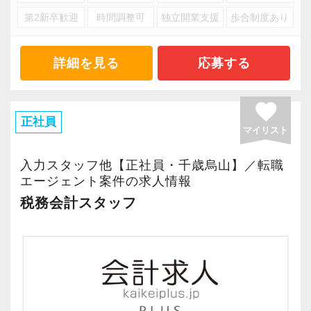
て業務を進めることで知見やキャリアを広げる
きたキャリアを、転職によって捨ててしまうの
第2新卒歓迎
時間調整可
独立開業支援
歩合制度あり
す。
【ご紹介案件が多数あります！】
ことができます。
は非常にもったいないことです。
経営理念は「Smile & Smile & Smile」。
これまでのキャリアを捨てず、経験を活かしな
当法人でなら培ってきた知見をそのまま活かし
お客様、スタッフ、ステークホルダーの笑顔を
詳細を見る
応募する
がら新しい領域に挑戦できるのは総合型で多く
つつ、新しい分野にチャレンジできる環境が整
大切にします。
のノウハウを持つ当法人だからこそできること
っています。
favorite
です。
ご紹介のネットワークとなるステークホルダー
正社員
優秀なアシスタントも多数在籍しているため、
会計・税務のエキスパートとして法人税から一
マイリスト
は士業や金融機関・大手ハウスメーカーなど。
より専門性の高い業務に集中できます。
歩先に進んだステージで活躍したい方は、ぜひ
ご紹介頂いたお客様の課題を解決することで成
入力スタッフ他【正社員・千歳烏山】／転職
当法人へお越しください！
エージェント案件の求人情報
長を続けています。
≪モバイルPC・仕事用スマホ貸与！在宅ワーク
税務会計スタッフ
なども柔軟に対応≫
【現役スタッフの声】
目指すのは「一流の問題解決屋」です。
働き方改革を推進し、時差出退勤や在宅ワーク
＜正社員（経験者）／入所4年目／男性／4科目
その実現に向けて、やる気のある魅力的な人材
にも対応！
＞
をどんどん増やしていきたいと思っています。
仕事用のモバイルPC、スマートフォンなども貸
この会社を選んだのは、従業員数が多い会社の
与します。
ほうがさまざまな情報が集まってきて、よりよ
【効率&チームワークを大事にしながら仕事をし