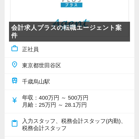
いサービスができると考えたからです。
ています！】
事務所としてもライフワークバランスを大切に
各種申告業務・法人コンサル・資産税コンサル
してほしいと考えており、夏休みは9連休取得推
業務の進め方は各人の裁量に任されているの
など、様々な得意分野をもつメンバーと連携し
奨！
会計求人プラスの転職エージェント案
で、仕事に支障がない限りは自由に休みを取る
て業務を進めることで知見やキャリアを広げる
よりメリハリのある働き方を目指しています。
件
ことができます。
ことができます。
私は試験に合わせて夏休みをいただいていま
work_outline
正社員
優秀なアシスタントも多数在籍しているため、
また、受験生の方には試験休みを付与し勉強と
す。
より専門性の高い業務に集中できる環境です。
仕事が両立しやすい環境を整えています。
place
今後は株の承継や組織再編などを手がけ、お客
東京都世田谷区
様に頼りされる税理士を目指していきたいで
≪モバイルPC・仕事用スマホ貸与！在宅ワーク
【いざというときに頼りにされるのが会計人の
train
千歳烏山駅
す。
なども柔軟に対応≫
醍醐味です！】
働き方改革を推進し、時差出退勤や在宅ワーク
この仕事の商品は自分自身。
年収
：400万円 ～ 500万円
currency_yen
皆で教え合う雰囲気があり、勉強好きな人が多
にも対応！
月給
：25万円 ～ 28.1万円
サービスの品質はもちろんお客様の満足度も自
いので自然発生的に勉強会ができるような環境
仕事用のモバイルPC、スマートフォンなども貸
分次第。
です。
入力スタッフ、税務会計スタッフ(内勤)、
与します。
content_paste
自ら学んだことを直接お客様にサービスし、直
やりたい仕事があれば手を挙げればどんどん任
税務会計スタッフ
接感謝されるやりがいはなかなか味わえるもの
せてくれます。