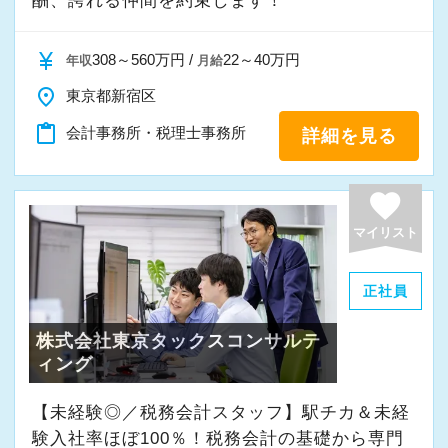
酬、誇れる仲間を約束します！
currency_yen
308～560万円 /
22～40万円
年収
月給
place
東京都新宿区
content_paste
会計事務所・税理士事務所
詳細を見る
favorite
マイリスト
正社員
株式会社東京タックスコンサルテ
ィング
【未経験◎／税務会計スタッフ】駅チカ＆未経
験入社率ほぼ100％！税務会計の基礎から専門