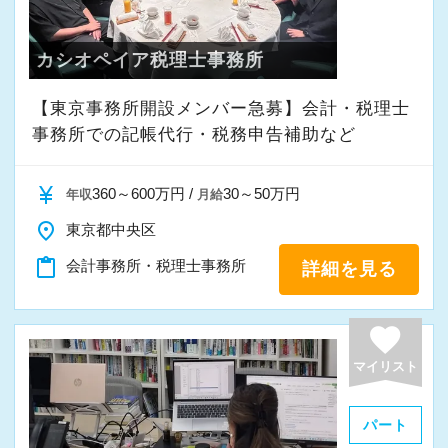
カシオペイア税理士事務所
【東京事務所開設メンバー急募】会計・税理士
事務所での記帳代行・税務申告補助など
currency_yen
360～600万円 /
30～50万円
年収
月給
place
東京都中央区
content_paste
会計事務所・税理士事務所
詳細を見る
favorite
マイリスト
パート