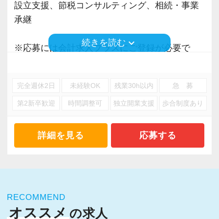
設立支援、節税コンサルティング、相続・事業
承継
keyboard_arrow_down
続きを読む
※応募には会計求人プラスにご登録が必要で
す。
完全週休2日
未経験OK
残業30h以内
急 募
第2新卒歓迎
時間調整可
独立開業支援
歩合制度あり
詳細を見る
応募する
RECOMMEND
オススメ
の求人