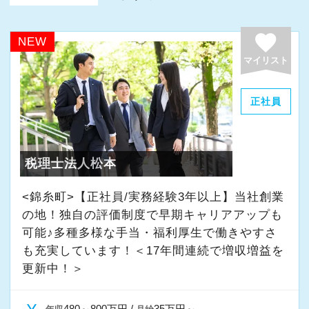
favorite
NEW
マイリスト
正社員
税理士法人松本
<錦糸町>【正社員/実務経験3年以上】当社創業
の地！独自の評価制度で早期キャリアアップも
可能♪多種多様な手当・福利厚生で働きやすさ
も充実しています！＜17年間連続で増収増益を
更新中！＞
480～800万円 /
35万円～