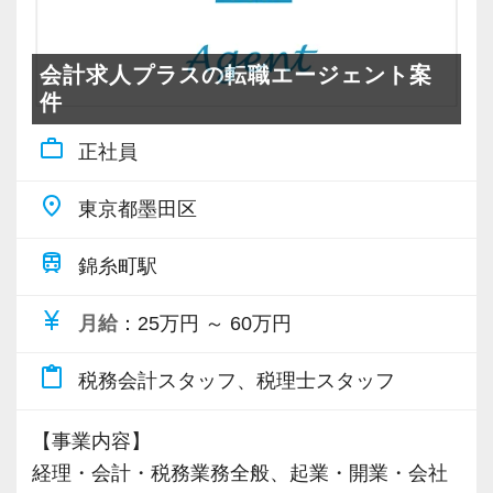
会計求人プラスの転職エージェント案
件
work_outline
正社員
place
東京都墨田区
train
錦糸町駅
currency_yen
月給
：25万円 ～ 60万円
content_paste
税務会計スタッフ、税理士スタッフ
【事業内容】
経理・会計・税務業務全般、起業・開業・会社