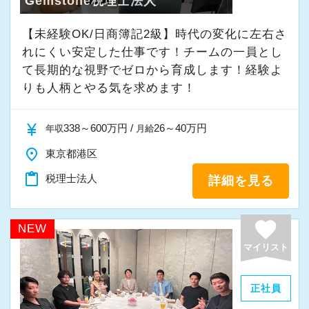
Gemstone税理士法人
【未経験OK/日商簿記2級】時代の変化に左右さ
れにくい安定した仕事です！チームの一員とし
て⻑期的な視野でゼロから育成します！経験よ
りも人柄とやる気を求めます！
currency_yen
338～600万円 /
26～40万円
年収
月給
place
東京都港区
content_paste
税理士法人
詳細を見る
favorite
NEW
マイリスト
正社員