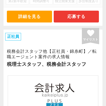
第2新卒歓迎
時間調整可
独立開業支援
歩合制度あり
【少人数だからこその魅力が詰まった職場で
す】
詳細を見る
応募する
人数が少ないからこそ、一人ひとりの顔が見え
る距離感で仕事ができると考えています。
favorite
経験が十分でなくてもかまいません。
正社員
お客様と誠実に向き合う姿勢さえあれば、着実
マイリスト
にステップアップできる環境をご用意していま
税務会計スタッフ他【正社員・錦糸町】／転
す。
職エージェント案件の求人情報
『興味はあるけれど未経験で不安…』という方
税理士スタッフ、税務会計スタッフ
も、どうぞ安心してご応募ください。