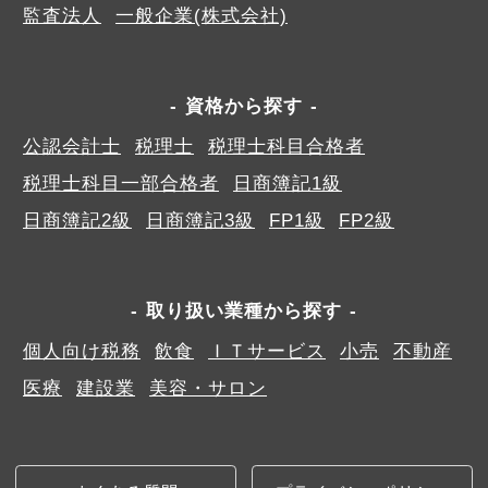
監査法人
一般企業(株式会社)
資格から探す
公認会計士
税理士
税理士科目合格者
税理士科目一部合格者
日商簿記1級
日商簿記2級
日商簿記3級
FP1級
FP2級
取り扱い業種から探す
個人向け税務
飲食
ＩＴサービス
小売
不動産
医療
建設業
美容・サロン