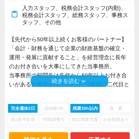
入力スタッフ、税務会計スタッフ(内勤)、
content_paste
税務会計スタッフ、総務スタッフ、事務ス
タッフ、その他
【先代から50年以上続くお客様のパートナー】
「会計・財務を通じて企業の財政基盤の確立・
運用・発展に貢献すること」を経営理念に長年
のお付き合いを大事にしてきた当事務所。
当事務所の顧問先は先代から50年以上お付き合
keyboard_arrow_down
続きを読む
いがあるお客様がほとんどで、5年前に二代目と
して引き継いだ後も、その関係を大切に守り続
けています。
完全週休2日
未経験OK
残業30h以内
急 募
法人・個人事業主合わせて120社ほどをサポート
第2新卒歓迎
時間調整可
独立開業支援
歩合制度あり
しており、顧問先からのご紹介で着実な実績を
積み重ねている会計事務所です。