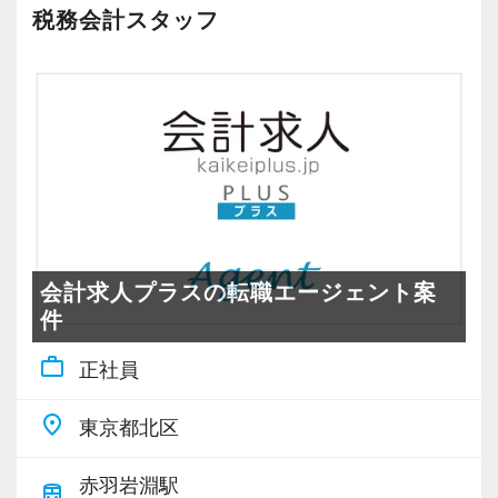
税務会計スタッフ
いるので、困りごとはいつでも相談可能。
貴方の成長をしっかりカバーします！
＜事務所内のメンバー構成＞
現在の配属先は7名体制(男性5名・女性2名、20
代〜70代)で、実際に未経験で入社したスタッフ
も在籍しています。
雑談は多くはありませんが、業務に必要な会話
は遠慮なくできる堅苦しさのない雰囲気です。
会計求人プラスの転職エージェント案
賑やかさは少ないかもしれませんが、落ち着い
件
た環境で集中して仕事に取り組めます。
work_outline
正社員
【年休130日＆土日祝休み♪定時退社でメリハリ
place
東京都北区
も抜群】
夏季休暇が7日間あり、7〜8月の間で自由に取得
赤羽岩淵駅
train