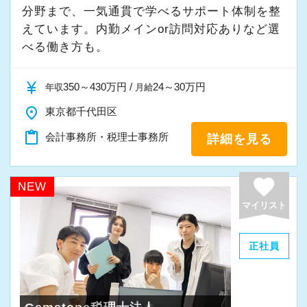
分野まで、一気通貫で学べるサポート体制を整
えています。内勤メインor訪問対応ありなど選
べる働き方も。
currency_yen
350～430万円 /
24～30万円
年収
月給
place
東京都千代田区
content_paste
会計事務所・税理士事務所
詳細を見る
favorite
NEW
マイリスト
正社員