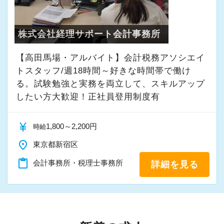
株式会社経理サポート会計事務所
【高田馬場・アルバイト】会計税務アソシエイ
トスタッフ/週18時間～好きな時間帯で働け
る。試験勉強と実務を両立して、スキルアップ
したい方大歓迎！正社員登用制度有
currency_yen
1,800～2,200円
時給
place
東京都新宿区
content_paste
会計事務所・税理士事務所
詳細を見る