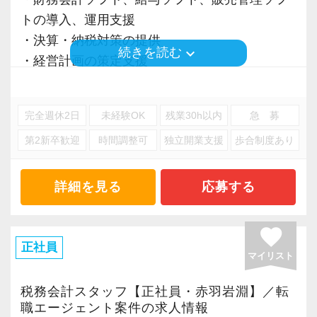
トの導入、運用支援
＜安心のステップアップ＞
・決算・納税対策の提供
▼STEP1 基礎学習・OJT
keyboard_arrow_down
続きを読む
・経営計画の策定支援
入社後は記帳代行や電話対応など、社内の基本
・法人税、消費税、地方税申告書、所得税申告
業務からスタート。
書の作成
OJT形式で先輩が一つひとつ添削します。
完全週休2日
未経験OK
残業30h以内
急 募
・税務関係の各種届出書・申請書の作成
第2新卒歓迎
時間調整可
独立開業支援
歩合制度あり
・年末調整、源泉徴収票、支払調書、法定調書
▼STEP2 内務業務にチャレンジ
合計表、償却資産申告書の作成
記帳代行や申告書作成・簡単なメール対応な
・相続税、贈与税申告書の作成
ど、内務業務に少しずつトライ。
詳細を見る
応募する
・税務調査の立会い
基礎から専門知識を深めていきましょう。
・経営計画書の作成支援
favorite
・経営コンサルティング
▼STEP3 先輩が適宜フォロー
正社員
マイリスト
先輩からフィードバックを受けながらステップ
※応募には会計求人プラスにご登録が必要で
アップ。
税務会計スタッフ【正社員・赤羽岩淵】／転
す。
職エージェント案件の求人情報
ベテランスタッフによるフォロー体制を整えて