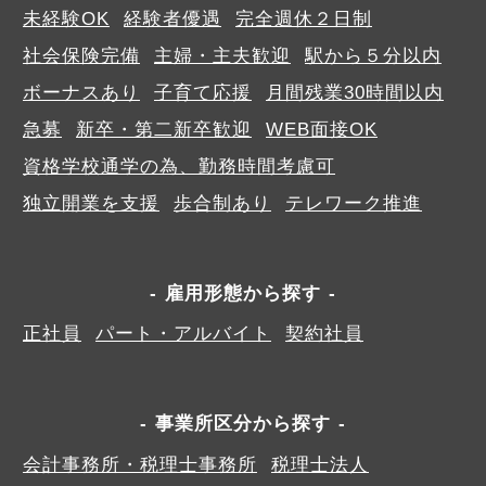
未経験OK
経験者優遇
完全週休２日制
社会保険完備
主婦・主夫歓迎
駅から５分以内
ボーナスあり
子育て応援
月間残業30時間以内
急募
新卒・第二新卒歓迎
WEB面接OK
資格学校通学の為、勤務時間考慮可
独立開業を支援
歩合制あり
テレワーク推進
雇用形態から探す
正社員
パート・アルバイト
契約社員
事業所区分から探す
会計事務所・税理士事務所
税理士法人