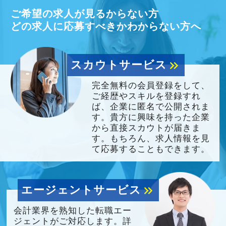
ご希望の求人が見るからない方
どの求人に応募すべきかわからない方へ
スカウトサービス
keyboard_double_arrow_right
完全無料の会員登録をして、
ご経歴やスキルを登録すれ
ば、企業に匿名で公開されま
す。貴方に興味を持った企業
から直接スカウトが届きま
す。もちろん、求人情報を見
て応募することもできます。
エージェントサービス
keyboard_double_arrow_right
会計業界を熟知した転職エー
ジェントがご対応します。詳