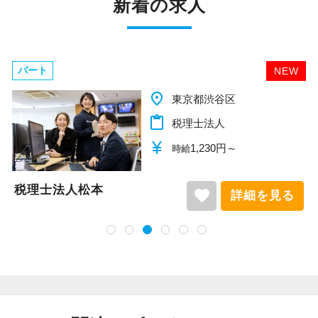
新着の求人
パート
NEW
place
千葉県柏市
content_paste
税理士法人
currency_yen
1,140円～
時給
税理士法人松本
favorite
詳細を見る