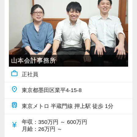
山本会計事務所
work_outline
正社員
place
東京都墨田区業平4-15-8
train
東京メトロ 半蔵門線 押上駅 徒歩 1分
年収
：350万円 ～ 600万円
currency_yen
月給
：26万円 ～