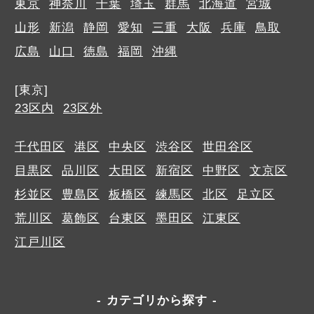
東京
神奈川
千葉
埼玉
群馬
北海道
宮城
山形
新潟
静岡
愛知
三重
大阪
兵庫
鳥取
広島
山口
徳島
福岡
沖縄
[東京]
23区内
23区外
千代田区
港区
中央区
渋谷区
世田谷区
目黒区
品川区
大田区
新宿区
中野区
文京区
杉並区
豊島区
板橋区
練馬区
北区
足立区
荒川区
葛飾区
台東区
墨田区
江東区
江戸川区
カテゴリから探す