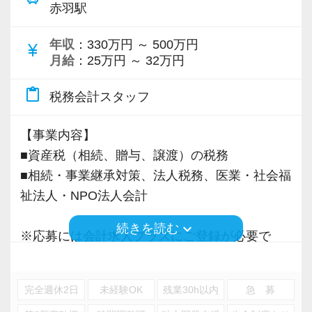
可能です。
赤羽駅
仕事の調整ができれば有給の取得は任意。趣味
や旅行など、自分の時間を確保できます♪
年収
：330万円 ～ 500万円
currency_yen
月給
：25万円 ～ 32万円
繁忙期の3月以外はほとんど残業もなく、資格試
験の勉強時間も確保しやすい環境を整えていま
content_paste
税務会計スタッフ
す。
【事業内容】
＼こんな方にぴったりな環境です！／
■資産税（相続、贈与、譲渡）の税務
☆ 業界未経験から税務会計業界にチャレンジし
■相続・事業継承対策、法人税務、医業・社会福
たい
祉法人・NPO法人会計
☆ 専門知識を磨いてスキルアップをしたい
☆ お客様と長く向き合う仕事にやりがいを感じ
keyboard_arrow_down
続きを読む
※応募には会計求人プラスにご登録が必要で
られる方
す。
☆ 経理から一歩進んだ知識・専門性を身につけ
てみたい
完全週休2日
未経験OK
残業30h以内
急 募