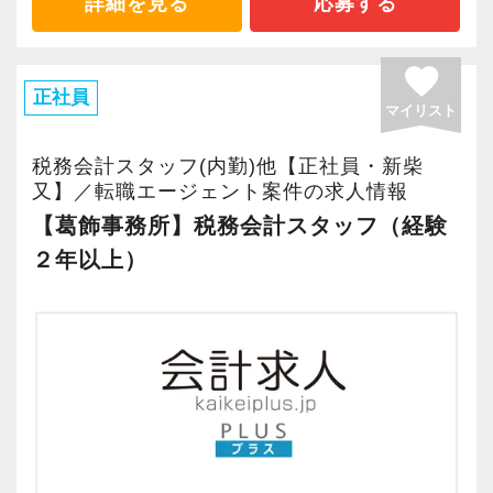
詳細を見る
応募する
＜世代を超えた信頼関係を築いています＞
お客様との関係が長く続いているのは、裏表な
favorite
く情報を共有し合う姿勢を大切にしてきたから
正社員
マイリスト
だと考えています。
紹介でのご依頼も多く、日々の対応の積み重ね
税務会計スタッフ(内勤)他【正社員・新柴
が評価いただけているからこそ。
又】／転職エージェント案件の求人情報
数字を合わせるだけでなく、経営改善や黒字化
【葛飾事務所】税務会計スタッフ（経験
支援にも力を入れ財務状況の立て直しまで踏み
２年以上）
込んだサポートをモットーにしています。
＜製造業・不動産・ITなど業界業種・規模感も
さまざま＞
顧問先は製造業、不動産、病院、自動車関連、
IT関連など多岐にわたります。
規模も個人事業主様から売上10億円以上の会社