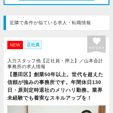
今すぐ会員登録
PC版サイトを見る
近隣で条件が似ている求人・転職情報
favorite
正社員
採用ご担当者様
NEW
マイリスト
入力スタッフ他【正社員・押上】／山本会計
事務所の求人情報
【墨田区】創業50年以上。世代を超えた
信頼が強みの事務所です。年間休日130
日・原則定時退社のメリハリ勤務。業界
未経験でも着実なスキルアップを！