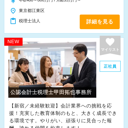
currency_yen
年収
月給
place
東京都江東区
content_paste
税理士法人
詳細を見る
favorite
NEW
マイリスト
正社員
公認会計士税理士甲田拓也事務所
【新宿／未経験歓迎】会計業界への挑戦を応
援！充実した教育体制のもと、大きく成長でき
る環境です。やりがい、頑張りに見合った報