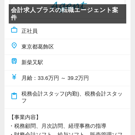
までさまざま。
会計求人プラスの転職エージェント案
半数以上のお客様とは創業から50年を超えるお
件
付き合いがあり、多様な経験を積める環境で
work_outline
す！
正社員
place
東京都葛飾区
【前職の経験を活かしてスキルアップ！】
経理・簿記資格をお持ちであれば、税務会計業
train
新柴又駅
界の経験は問いません。
お手持ちのスキルや経験をさらに伸ばして学ん
currency_yen
月給
：33.6万円 ～ 39.2万円
でいく意欲があれば、順次お任せする業務を調
整してスキルアップできるようサポートしま
税務会計スタッフ(内勤)、税務会計スタッ
content_paste
す。
フ
基本的な業務からスタートして、将来的にはお
【事業内容】
客様への提案ができるよう着実な成長をしたい
・税務顧問、月次訪問、経理事務の指導
貴方をお手伝いします。
・財務会計ソフト、給与ソフト、販売管理ソフ