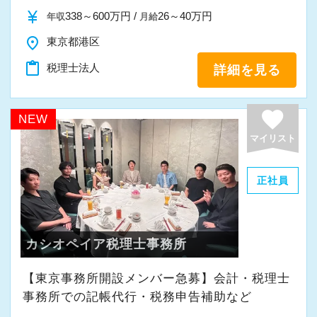
また、職員一人ひとりが仕事にやりがいや成長
currency_yen
338～600万円 /
26～40万円
年収
月給
を感じながら、安心して長く働ける事務所であ
place
東京都港区
りたいと考えています。
content_paste
税理士法人
詳細を見る
私たちと一緒に成長しながら働いてみません
か。
favorite
NEW
ご応募をお待ちしております！
マイリスト
正社員
カシオペイア税理士事務所
【東京事務所開設メンバー急募】会計・税理士
事務所での記帳代行・税務申告補助など