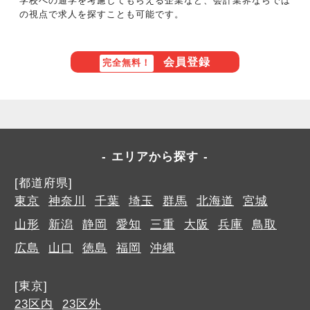
学校への通学を考慮してもらえる企業など、会計業界ならでは
の視点で求人を探すことも可能です。
会員登録
完全無料！
エリアから探す
[都道府県]
東京
神奈川
千葉
埼玉
群馬
北海道
宮城
山形
新潟
静岡
愛知
三重
大阪
兵庫
鳥取
広島
山口
徳島
福岡
沖縄
[東京]
23区内
23区外