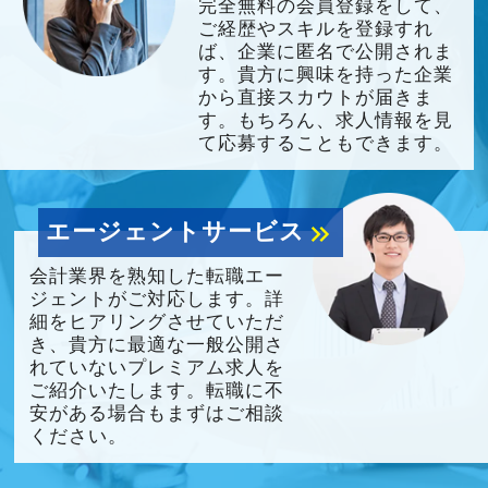
完全無料の会員登録をして、
ご経歴やスキルを登録すれ
ば、企業に匿名で公開されま
す。貴方に興味を持った企業
から直接スカウトが届きま
す。もちろん、求人情報を見
て応募することもできます。
エージェントサービス
keyboard_double_arrow_right
会計業界を熟知した転職エー
ジェントがご対応します。詳
細をヒアリングさせていただ
き、貴方に最適な一般公開さ
れていないプレミアム求人を
ご紹介いたします。転職に不
安がある場合もまずはご相談
ください。