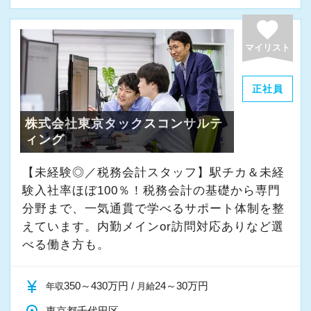
よく働ける環境づくりを大切にしています。
経験やスキルももちろん重要ですが、それ以上
favorite
に周囲への思いやりや感謝の気持ちを持ち、誠
マイリスト
実に仕事へ向き合える方と一緒に働きたいと考
えています。
正社員
株式会社東京タックスコンサルテ
・素直な姿勢で新しいことを学べる方
ィング
・周囲と協力しながら業務を進められる方
・お客様や仲間に対して誠実に対応できる方
【未経験◎／税務会計スタッフ】駅チカ＆未経
・成長意欲を持ち、前向きにチャレンジできる
験入社率ほぼ100％！税務会計の基礎から専門
方
分野まで、一気通貫で学べるサポート体制を整
えています。内勤メインor訪問対応ありなど選
べる働き方も。
また、当事務所ではDX化や業務改善などにも積
極的に取り組んでいます。
currency_yen
350～430万円 /
24～30万円
年収
月給
「まずはやってみる」
東京都千代田区