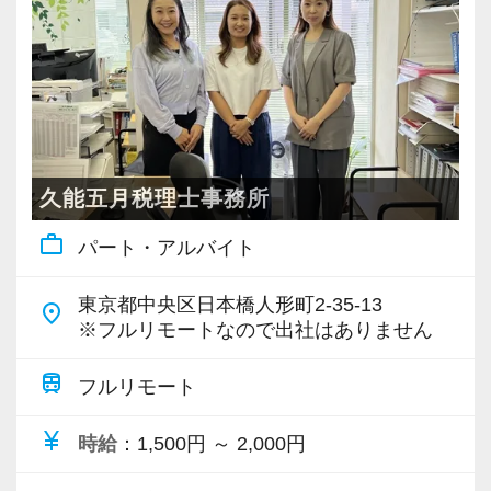
・個人～大企業まで幅広く経験可能
・税務顧問＋資産税に関与
・相続／事業承継／M&Aにも対応
＜成長中の税理士法人＞
・全国14拠点で事業展開
久能五月税理士事務所
・従業員240名以上に拡大
work_outline
パート・アルバイト
・会計・税務・財務・労務まで対応
・専門家が在籍しワンストップ支援
東京都中央区日本橋人形町2-35-13
place
※フルリモートなので出社はありません
＜学びを後押し＞
・書籍購入費／研修費は全額会社負担
train
フルリモート
・隔月で税法・実務の学習会あり
currency_yen
時給
：1,500円 ～ 2,000円
・資格取得を目指す社員が多数