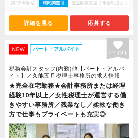
・キャリアアップ志向のある方
第2新卒歓迎
時間調整可
独立開業支援
歩合制度あり
・資産税や相続など専門性の高い案件あり
・主体的に業務を進められる方
・顧客と直接折衝する機会が豊富
・顧客対応や提案業務に挑戦したい方
・経験値が自然と積み上がる環境
詳細を見る
応募する
・資産税など専門性を高めたい方
・将来的にマネジメントに関わりたい方
＜働きやすい環境＞
favorite
・有給取得率90％以上
パート・アルバイト
NEW
マイリスト
＜まずはカジュアル面談へ＞
・年間休日125日以上
・事前に気軽な面談を実施
・繁忙期も月30～40h程度
税務会計スタッフ(内勤)他【パート・アルバ
・仕事内容やキャリアを相談可
・男性の育休取得率100％
イト】／久能五月税理士事務所の求人情報
・ざっくばらんに質問OK
・テレワーク導入済み
★完全在宅勤務★会計事務所または経理
・納得後に選考へ進めます
・全席デュアルモニタ完備
経験10年以上／女性税理士が運営する働
・入社時期は柔軟に対応
きやすい事務所／残業なし／柔軟な働き
・半年～1年の調整も可能
＜幅広い経験・成長環境＞
方で仕事もプライベートも充実◎
・クライアント2500社以上
まずはカジュアル面談からでも歓迎です
・9割が紹介の安定基盤
「応募する」からお気軽にご連絡ください。
・一般企業～医療・学校法人まで対応