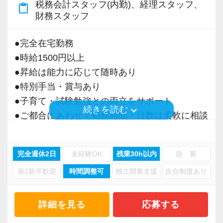
税務会計スタッフ(内勤)、経理スタッフ、
content_paste
＜募集の背景＞
財務スタッフ
・事業拡大に伴う増員募集
・組織力強化に向けた採用
●完全在宅勤務
・将来の中核人材を募集
●時給1500円以上
●昇給は能力に応じて随時あり
＜先輩スタッフの声＞
●特別手当・賞与あり
Q. 当事務所を選んだ理由は？
●子育て・試験勉強との両立をサポート
A. 幅広い業務を経験できる点に魅力を感じ、入
keyboard_arrow_down
続きを読む
●ご都合にあわせて勤務時間・日数は柔軟に相談
所を決めました。
可能
●正社員登用あり
Q. 実際に働いてみてどうですか？
完全週休2日
未経験OK
残業30h以内
急 募
A. さまざまな業務を任せてもらえるので、以前
第2新卒歓迎
時間調整可
独立開業支援
歩合制度あり
当事務所は、創業期や成長期の企業を中心に支
より成長スピードが上がったと感じています。
援を行っている事務所です。
現代では電子化が進んでいることから人も会社
詳細を見る
応募する
Q. 職場の雰囲気は？
も生産性が求められており、当事務所でもDXを