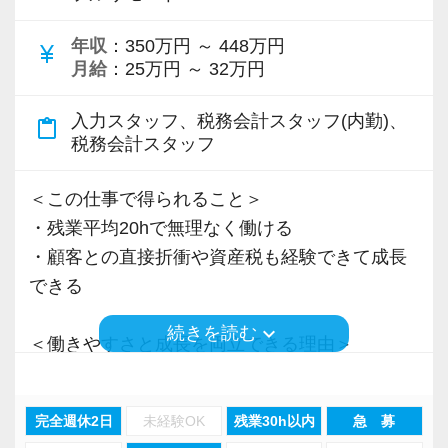
＜先輩スタッフの声＞
年収
：350万円 ～ 448万円
Q. 当事務所を選んだ理由は？
currency_yen
月給
：25万円 ～ 32万円
A. 幅広い業務を経験できる点に魅力を感じ、入
所を決めました。
入力スタッフ、税務会計スタッフ(内勤)、
content_paste
税務会計スタッフ
Q. 実際に働いてみてどうですか？
A. さまざまな業務を任せてもらえるので、以前
＜この仕事で得られること＞
より成長スピードが上がったと感じています。
・残業平均20hで無理なく働ける
・顧客との直接折衝や資産税も経験できて成長
Q. 職場の雰囲気は？
できる
A. 上司や先輩に相談しやすく、風通しの良い職
keyboard_arrow_down
続きを読む
場だと感じています。
＜働きやすさと成長を両立できる理由＞
・入力業務はアシスタントが担当
＜求める人材＞
・分業体制で業務負担を軽減
完全週休2日
未経験OK
残業30h以内
急 募
・税務経験を活かして成長したい方
・顧客対応や提案業務に集中可能