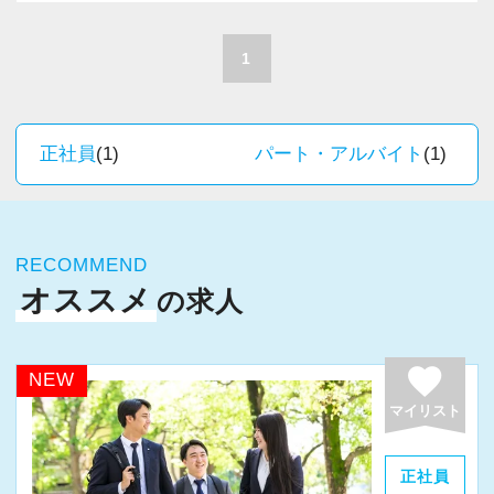
A. 上司や先輩に相談しやすく、風通しの良い職
積極的に推進しています。
場だと感じています。
職員一人ひとりの力がそのまま事業運営に直結
1
するところで、個人事務所ならではの面白さと
＜求める人材＞
実感が当事務所にはあります。
・税務経験を活かして成長したい方
新しいチャレンジが沢山ありますので、飽きる
正社員
(1)
パート・アルバイト
(1)
・キャリアアップ志向のある方
ことなく経験を積み重ねることができます。
・主体的に業務を進められる方
・顧客対応や提案業務に挑戦したい方
★職場の雰囲気★
・資産税など専門性を高めたい方
RECOMMEND
個人事務所ならではの自由な雰囲気で、気負い
・将来的にマネジメントに関わりたい方
オススメ
の求人
なく業務に向かっています。
職員同士の距離も近く、先輩へ相談しながら業
＜まずはカジュアル面談へ＞
務を覚えていくことができます。
favorite
NEW
・事前に気軽な面談を実施
パソコン作業になりますので、目や脳が疲れた
マイリスト
・仕事内容やキャリアを相談可
ら、お茶やお菓子で糖分補給もしながら、作業
・ざっくばらんに質問OK
を進めています。
正社員
・納得後に選考へ進めます