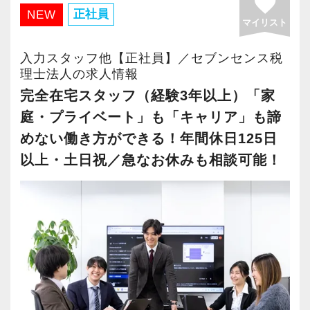
favorite
・有給取得率90％以上
正社員
NEW
マイリスト
・年間休日125日以上
・繁忙期も月30～40h程度
入力スタッフ他【正社員】／セブンセンス税
・男性の育休取得率100％
理士法人の求人情報
・テレワーク導入済み
完全在宅スタッフ（経験3年以上）「家
・全席デュアルモニタ完備
庭・プライベート」も「キャリア」も諦
めない働き方ができる！年間休日125日
＜幅広い経験・成長環境＞
以上・土日祝／急なお休みも相談可能！
・クライアント2500社以上
・9割が紹介の安定基盤
・一般企業～医療・学校法人まで対応
・個人～大企業まで幅広く経験可能
・税務顧問＋資産税に関与
・相続／事業承継／M&Aにも対応