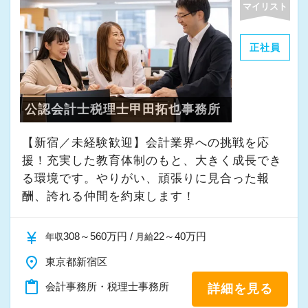
マイリスト
・その他付随する業務
正社員
これまでの会計事務所や経理経験を活かしてご
活躍いただけます。
公認会計士税理士甲田拓也事務所
また、経験やスキルに応じて徐々に担当する業
務の幅を広げていただきます。
【新宿／未経験歓迎】会計業界への挑戦を応
将来的には申告書レビューなど、専門性を高め
援！充実した教育体制のもと、大きく成長でき
られる業務にも携わることが可能です。
る環境です。やりがい、頑張りに見合った報
どこでも通用する実務スキルを身につけなが
酬、誇れる仲間を約束します！
ら、着実にスキルアップできる環境です。
currency_yen
308～560万円 /
22～40万円
年収
月給
★当事務所ではこんな方をお待ちしています！
place
東京都新宿区
★
content_paste
会計事務所・税理士事務所
詳細を見る
当事務所では、職員同士が協力しながら気持ち