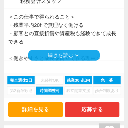
税務会計スタッフ
＜この仕事で得られること＞
・残業平均20hで無理なく働ける
・顧客との直接折衝や資産税も経験できて成長
できる
keyboard_arrow_down
続きを読む
＜働きやすさと成長を両立できる理由＞
・入力業務はアシスタントが担当
・分業体制で業務負担を軽減
完全週休2日
未経験OK
残業30h以内
急 募
・顧客対応や提案業務に集中可能
第2新卒歓迎
時間調整可
独立開業支援
歩合制度あり
・資産税や相続など専門性の高い案件あり
・顧客と直接折衝する機会が豊富
・経験値が自然と積み上がる環境
詳細を見る
応募する
＜働きやすい環境＞