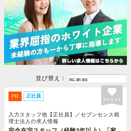
今すぐ会員登録
PC版サイトを見る
採用ご担当者様
並び替え：
favorite
正社員
PR
マイリスト
入力スタッフ他【正社員】／セブンセンス税
理士法人の求人情報
完全在宅スタッフ（経験3年以上）「家