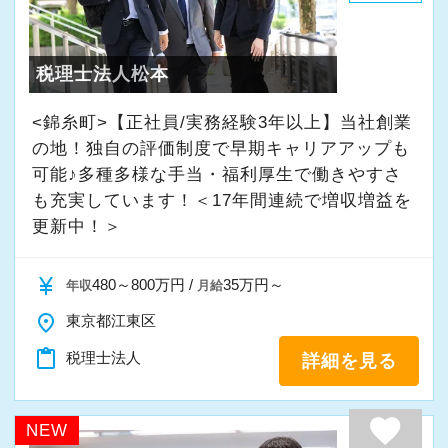
・入社時期は柔軟に対応
★入社後の仕事内容★
・半年～1年の調整も可能
業務時間内は、事務所内スタッフともやりとり
税理士法人松本
して頂きながら、
まずはカジュアル面談からでも歓迎です
完全在宅会計スタッフとして、会計業務全般を
<錦糸町>【正社員/実務経験3年以上】当社創業
「応募する」からお気軽にご連絡ください。
お任せします。
の地！独自の評価制度で早期キャリアアップも
可能♪多種多様な手当・福利厚生で働きやすさ
も充実しています！＜17年間連続で増収増益を
【具体的な業務】
更新中！＞
・記帳代行
・確定申告業務
currency_yen
480～800万円 /
35万円～
年収
月給
・年末調整業務
place
・申告書作成補助
東京都江東区
・決算業務
content_paste
税理士法人
詳細を見る
・Excelを使用した集計、Wordでの文書作成
・資料やデータの整理
favorite
NEW
・電話、メール対応