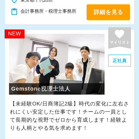
place
「新しいことにも前向きに挑戦してみる」
content_paste
会計事務所・税理士事務所
詳細を見る
そんな姿勢をお持ちの方であれば、経験を活か
favorite
しながらさらに成長できる環境です。
NEW
一緒に学び、成長しながら、お客様のお役に立
マイリスト
てる仕事をしていきませんか。
正社員
★事務所の理念★
～事業の発展に寄与するために、公正で健全な
会計・税務を通じて、貢献できる価値を提供
Gemstone税理士法人
し、人生豊かで幸せになるための力となること
【未経験OK/日商簿記2級】時代の変化に左右さ
～
れにくい安定した仕事です！チームの一員とし
当事務所では、経営者やそこで働く社員の皆さ
て⻑期的な視野でゼロから育成します！経験よ
まがより良い未来を実現できるよう、日々業務
りも人柄とやる気を求めます！
に取り組んでいます。