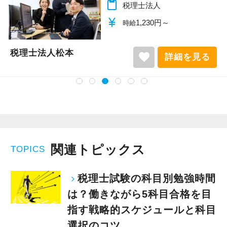
content_paste
税理士法人
currency_yen
1,140円～
時給
税理士法人松本
favorite
詳細を見る
関連トピックス
TOPICS
税理士試験の科目別勉強時間
は？働きながら5科目合格を目
指す戦略的スケジュールと科目
選択のコツ