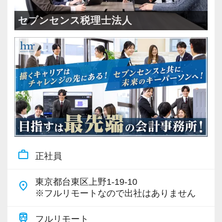
＜成長中の税理士法人＞
・全国14拠点で事業展開
セブンセンス税理士法人
・従業員240名以上に拡大
・会計・税務・財務・労務まで対応
・専門家が在籍しワンストップ支援
＜学びを後押し＞
・書籍購入費／研修費は全額会社負担
・隔月で税法・実務の学習会あり
・資格取得を目指す社員が多数
work_outline
正社員
＜募集の背景＞
・事業拡大に伴う増員募集
東京都台東区上野1-19-10
place
・組織力強化に向けた採用
※フルリモートなので出社はありません
・将来の中核人材を募集
train
フルリモート