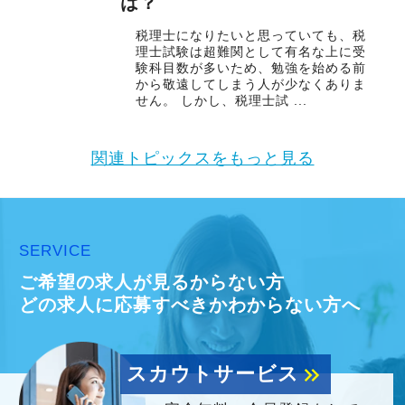
は？
税理士になりたいと思っていても、税
理士試験は超難関として有名な上に受
験科目数が多いため、勉強を始める前
から敬遠してしまう人が少なくありま
せん。 しかし、税理士試 ...
関連トピックスをもっと見る
SERVICE
ご希望の求人が見るからない方
どの求人に応募すべきかわからない方へ
スカウトサービス
keyboard_double_arrow_right