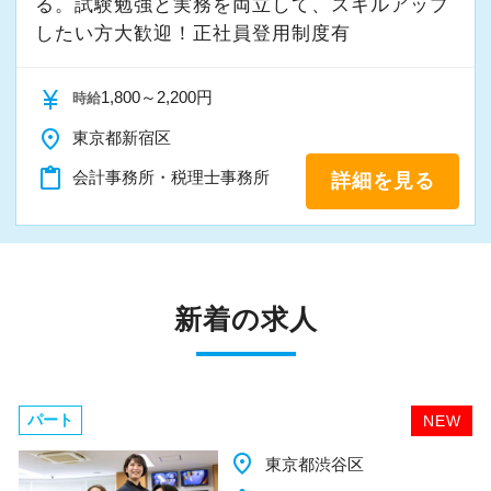
る。試験勉強と実務を両立して、スキルアップ
したい方大歓迎！正社員登用制度有
currency_yen
1,800～2,200円
時給
place
東京都新宿区
content_paste
会計事務所・税理士事務所
詳細を見る
新着の求人
パート
NEW
place
千葉県柏市