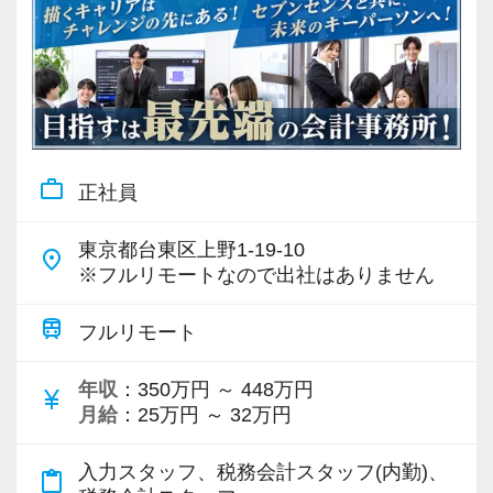
work_outline
正社員
東京都台東区上野1-19-10
place
※フルリモートなので出社はありません
train
フルリモート
年収
：350万円 ～ 448万円
currency_yen
月給
：25万円 ～ 32万円
入力スタッフ、税務会計スタッフ(内勤)、
content_paste