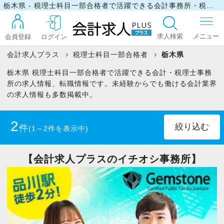
栃木県 - 税理士科目一部合格者で活躍できる会計事務所・税理士事務所の求人・転職情報
求人検索
会員登録
ログイン
会計求人プラス
税理士科目一部合格者
栃木県
栃木県 税理士科目一部合格者で活躍できる会計・税理士事務
ログイン
所の求人情報、転職情報です。未経験からでも働ける会計業界
の求人情報も多数掲載中。
最近見た求人
2
件
(1～2件を表示中)
マイリスト
正社員
(1)
パート・アルバイト
(1)
【会計求人プラスのイチオシ事務所】
お問い合わせ