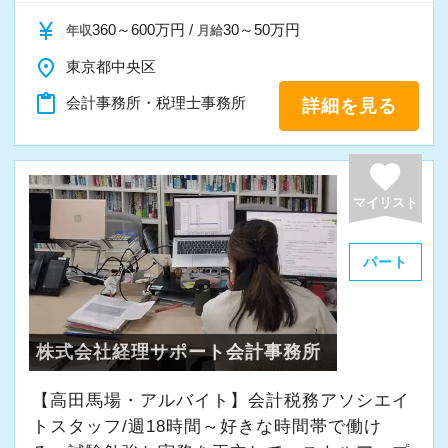
currency_yen
360～600万円 /
30～50万円
年収
月給
place
東京都中央区
content_paste
会計事務所・税理士事務所
詳細を見る
favorite
マイリスト
パート
株式会社経理サポート会計事務所
【高田馬場・アルバイト】会計税務アソシエイ
トスタッフ/週18時間～好きな時間帯で働け