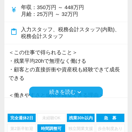
年収
：350万円 ～ 448万円
Q. 当事務所を選んだ理由は？
currency_yen
月給
：25万円 ～ 32万円
A. 幅広い業務を経験できる点に魅力を感じ、入
所を決めました。
入力スタッフ、税務会計スタッフ(内勤)、
content_paste
税務会計スタッフ
Q. 実際に働いてみてどうですか？
A. さまざまな業務を任せてもらえるので、以前
＜この仕事で得られること＞
より成長スピードが上がったと感じています。
・残業平均20hで無理なく働ける
・顧客との直接折衝や資産税も経験できて成長
Q. 職場の雰囲気は？
できる
A. 上司や先輩に相談しやすく、風通しの良い職
keyboard_arrow_down
続きを読む
場だと感じています。
＜働きやすさと成長を両立できる理由＞
・入力業務はアシスタントが担当
＜求める人材＞
・分業体制で業務負担を軽減
完全週休2日
未経験OK
残業30h以内
急 募
・税務経験を活かして成長したい方
・顧客対応や提案業務に集中可能
・キャリアアップ志向のある方
第2新卒歓迎
時間調整可
独立開業支援
歩合制度あり
・資産税や相続など専門性の高い案件あり