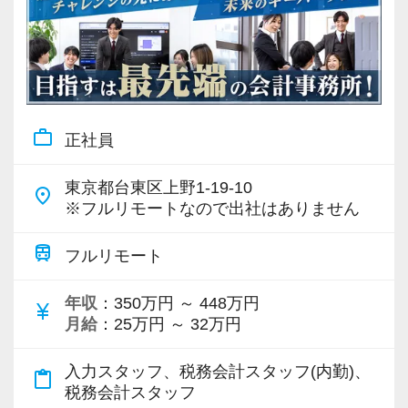
work_outline
正社員
東京都台東区上野1-19-10
place
※フルリモートなので出社はありません
train
フルリモート
年収
：350万円 ～ 448万円
currency_yen
月給
：25万円 ～ 32万円
入力スタッフ、税務会計スタッフ(内勤)、
content_paste
税務会計スタッフ