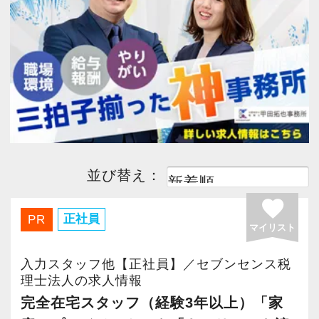
今すぐ会員登録
PC版サイトを見る
採用ご担当者様
並び替え：
favorite
正社員
PR
マイリスト
入力スタッフ他【正社員】／セブンセンス税
理士法人の求人情報
完全在宅スタッフ（経験3年以上）「家