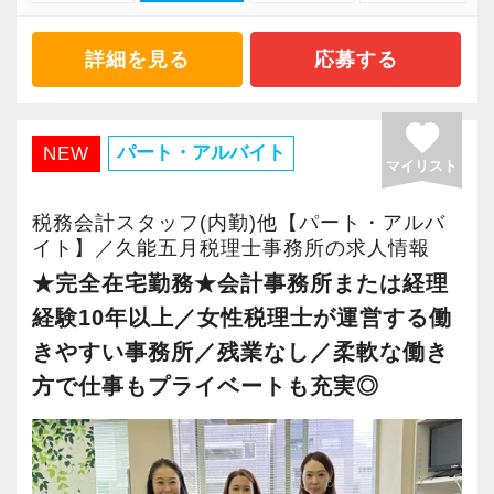
・主体的に業務を進められる方
・顧客と直接折衝する機会が豊富
・顧客対応や提案業務に挑戦したい方
・経験値が自然と積み上がる環境
詳細を見る
応募する
・資産税など専門性を高めたい方
・将来的にマネジメントに関わりたい方
＜働きやすい環境＞
favorite
・有給取得率90％以上
パート・アルバイト
NEW
マイリスト
＜まずはカジュアル面談へ＞
・年間休日125日以上
・事前に気軽な面談を実施
・繁忙期も月30～40h程度
税務会計スタッフ(内勤)他【パート・アルバ
・仕事内容やキャリアを相談可
・男性の育休取得率100％
イト】／久能五月税理士事務所の求人情報
・ざっくばらんに質問OK
・テレワーク導入済み
★完全在宅勤務★会計事務所または経理
・納得後に選考へ進めます
・全席デュアルモニタ完備
経験10年以上／女性税理士が運営する働
・入社時期は柔軟に対応
きやすい事務所／残業なし／柔軟な働き
・半年～1年の調整も可能
＜幅広い経験・成長環境＞
方で仕事もプライベートも充実◎
・クライアント2500社以上
まずはカジュアル面談からでも歓迎です
・9割が紹介の安定基盤
「応募する」からお気軽にご連絡ください。
・一般企業～医療・学校法人まで対応