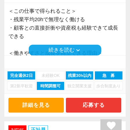
＜この仕事で得られること＞
・残業平均20hで無理なく働ける
・顧客との直接折衝や資産税も経験できて成長
できる
keyboard_arrow_down
続きを読む
＜働きやすさと成長を両立できる理由＞
・入力業務はアシスタントが担当
・分業体制で業務負担を軽減
完全週休2日
未経験OK
残業30h以内
急 募
・顧客対応や提案業務に集中可能
第2新卒歓迎
時間調整可
独立開業支援
歩合制度あり
・資産税や相続など専門性の高い案件あり
・顧客と直接折衝する機会が豊富
・経験値が自然と積み上がる環境
詳細を見る
応募する
＜働きやすい環境＞
favorite
・有給取得率90％以上
正社員