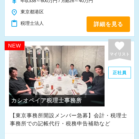
currency_yen
338～600万円 /
26～40万円
年収
月給
を感じながら、安心して長く働ける事務所であ
place
東京都港区
りたいと考えています。
content_paste
税理士法人
詳細を見る
私たちと一緒に成長しながら働いてみません
か。
favorite
NEW
ご応募をお待ちしております！
マイリスト
正社員
カシオペイア税理士事務所
【東京事務所開設メンバー急募】会計・税理士
事務所での記帳代行・税務申告補助など