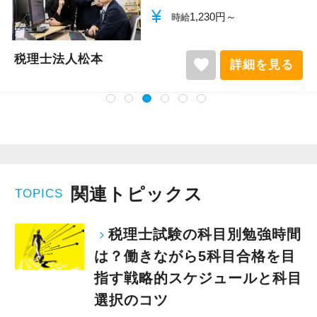
currency_yen
1,140円～
時給
税理士法人松本
favorite
詳細を見る
関連トピックス
TOPICS
税理士試験の科目別勉強時間
は？働きながら5科目合格を目
指す戦略的スケジュールと科目
選択のコツ