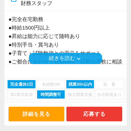
財務スタッフ
・事業拡大に伴う増員募集
・組織力強化に向けた採用
●完全在宅勤務
・将来の中核人材を募集
●時給1500円以上
●昇給は能力に応じて随時あり
＜先輩スタッフの声＞
●特別手当・賞与あり
Q. 当事務所を選んだ理由は？
●子育て・試験勉強との両立をサポート
A. 幅広い業務を経験できる点に魅力を感じ、入
keyboard_arrow_down
続きを読む
●ご都合にあわせて勤務時間・日数は柔軟に相談
所を決めました。
可能
●正社員登用あり
Q. 実際に働いてみてどうですか？
完全週休2日
未経験OK
残業30h以内
急 募
A. さまざまな業務を任せてもらえるので、以前
第2新卒歓迎
時間調整可
独立開業支援
歩合制度あり
当事務所は、創業期や成長期の企業を中心に支
より成長スピードが上がったと感じています。
援を行っている事務所です。
現代では電子化が進んでいることから人も会社
詳細を見る
応募する
Q. 職場の雰囲気は？
も生産性が求められており、当事務所でもDXを
A. 上司や先輩に相談しやすく、風通しの良い職
積極的に推進しています。