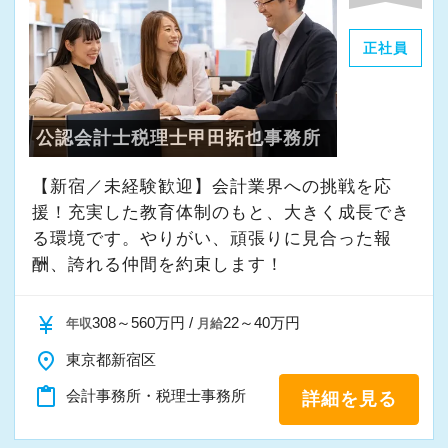
正社員
これまでの会計事務所や経理経験を活かしてご
活躍いただけます。
公認会計士税理士甲田拓也事務所
また、経験やスキルに応じて徐々に担当する業
務の幅を広げていただきます。
【新宿／未経験歓迎】会計業界への挑戦を応
将来的には申告書レビューなど、専門性を高め
援！充実した教育体制のもと、大きく成長でき
られる業務にも携わることが可能です。
る環境です。やりがい、頑張りに見合った報
どこでも通用する実務スキルを身につけなが
酬、誇れる仲間を約束します！
ら、着実にスキルアップできる環境です。
currency_yen
308～560万円 /
22～40万円
年収
月給
★当事務所ではこんな方をお待ちしています！
place
東京都新宿区
★
content_paste
会計事務所・税理士事務所
詳細を見る
当事務所では、職員同士が協力しながら気持ち
よく働ける環境づくりを大切にしています。