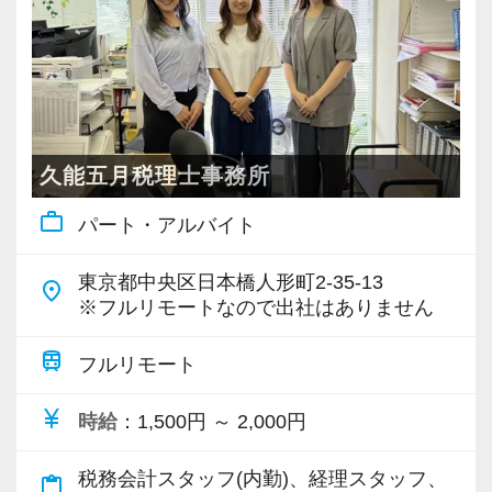
・個人～大企業まで幅広く経験可能
・税務顧問＋資産税に関与
・相続／事業承継／M&Aにも対応
＜成長中の税理士法人＞
・全国14拠点で事業展開
久能五月税理士事務所
・従業員240名以上に拡大
work_outline
パート・アルバイト
・会計・税務・財務・労務まで対応
・専門家が在籍しワンストップ支援
東京都中央区日本橋人形町2-35-13
place
※フルリモートなので出社はありません
＜学びを後押し＞
・書籍購入費／研修費は全額会社負担
train
フルリモート
・隔月で税法・実務の学習会あり
currency_yen
時給
：1,500円 ～ 2,000円
・資格取得を目指す社員が多数
税務会計スタッフ(内勤)、経理スタッフ、
content_paste
＜募集の背景＞