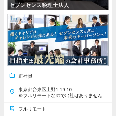
・全国14拠点で事業展開
セブンセンス税理士法人
・従業員240名以上に拡大
・会計・税務・財務・労務まで対応
・専門家が在籍しワンストップ支援
＜学びを後押し＞
・書籍購入費／研修費は全額会社負担
・隔月で税法・実務の学習会あり
・資格取得を目指す社員が多数
work_outline
正社員
＜募集の背景＞
・事業拡大に伴う増員募集
東京都台東区上野1-19-10
place
・組織力強化に向けた採用
※フルリモートなので出社はありません
・将来の中核人材を募集
train
フルリモート
＜先輩スタッフの声＞