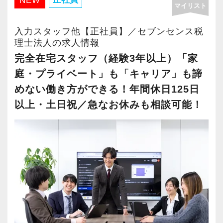
NEW
マイリスト
・年間休日125日以上
・繁忙期も月30～40h程度
入力スタッフ他【正社員】／セブンセンス税
・男性の育休取得率100％
理士法人の求人情報
・テレワーク導入済み
完全在宅スタッフ（経験3年以上）「家
・全席デュアルモニタ完備
庭・プライベート」も「キャリア」も諦
めない働き方ができる！年間休日125日
＜幅広い経験・成長環境＞
以上・土日祝／急なお休みも相談可能！
・クライアント2500社以上
・9割が紹介の安定基盤
・一般企業～医療・学校法人まで対応
・個人～大企業まで幅広く経験可能
・税務顧問＋資産税に関与
・相続／事業承継／M&Aにも対応
＜成長中の税理士法人＞