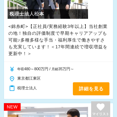
★入社後の仕事内容★
・半年～1年の調整も可能
業務時間内は、事務所内スタッフともやりとり
税理士法人松本
して頂きながら、
まずはカジュアル面談からでも歓迎です
完全在宅会計スタッフとして、会計業務全般を
<錦糸町>【正社員/実務経験3年以上】当社創業
「応募する」からお気軽にご連絡ください。
お任せします。
の地！独自の評価制度で早期キャリアアップも
可能♪多種多様な手当・福利厚生で働きやすさ
も充実しています！＜17年間連続で増収増益を
【具体的な業務】
更新中！＞
・記帳代行
・確定申告業務
currency_yen
480～800万円 /
35万円～
年収
月給
・年末調整業務
place
・申告書作成補助
東京都江東区
・決算業務
content_paste
税理士法人
詳細を見る
・Excelを使用した集計、Wordでの文書作成
・資料やデータの整理
favorite
NEW
・電話、メール対応
マイリスト
・その他付随する業務