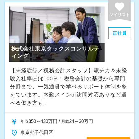
経験やスキルももちろん重要ですが、それ以上
favorite
に周囲への思いやりや感謝の気持ちを持ち、誠
マイリスト
実に仕事へ向き合える方と一緒に働きたいと考
えています。
正社員
株式会社東京タックスコンサルテ
・素直な姿勢で新しいことを学べる方
ィング
・周囲と協力しながら業務を進められる方
・お客様や仲間に対して誠実に対応できる方
【未経験◎／税務会計スタッフ】駅チカ＆未経
・成長意欲を持ち、前向きにチャレンジできる
験入社率ほぼ100％！税務会計の基礎から専門
方
分野まで、一気通貫で学べるサポート体制を整
えています。内勤メインor訪問対応ありなど選
べる働き方も。
また、当事務所ではDX化や業務改善などにも積
極的に取り組んでいます。
currency_yen
350～430万円 /
24～30万円
年収
月給
「まずはやってみる」
place
東京都千代田区