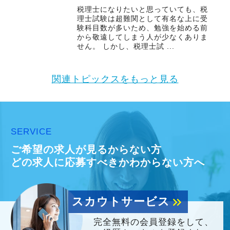
税理士になりたいと思っていても、税
理士試験は超難関として有名な上に受
験科目数が多いため、勉強を始める前
から敬遠してしまう人が少なくありま
せん。 しかし、税理士試 ...
関連トピックスをもっと見る
SERVICE
ご希望の求人が見るからない方
どの求人に応募すべきかわからない方へ
スカウトサービス
keyboard_double_arrow_right
完全無料の会員登録をして、