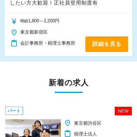
したい方大歓迎！正社員登用制度有
currency_yen
1,800～2,200円
時給
place
東京都新宿区
content_paste
会計事務所・税理士事務所
詳細を見る
新着の求人
パート
NEW
place
千葉県柏市
content_paste
税理士法人