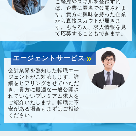
ご経歴やスキルを登録すれ
ば、企業に匿名で公開されま
す。貴方に興味を持った企業
から直接スカウトが届きま
す。もちろん、求人情報を見
て応募することもできます。
エージェントサービス
keyboard_double_arrow_right
会計業界を熟知した転職エー
ジェントがご対応します。詳
細をヒアリングさせていただ
き、貴方に最適な一般公開さ
れていないプレミアム求人を
ご紹介いたします。転職に不
安がある場合もまずはご相談
ください。