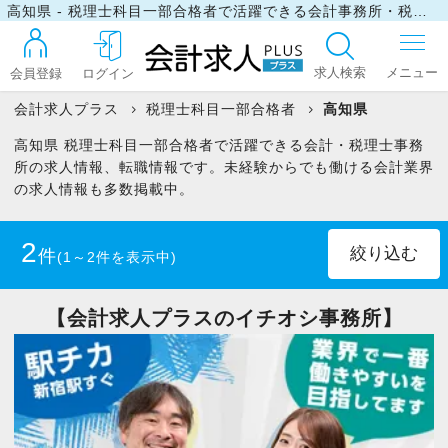
高知県 - 税理士科目一部合格者で活躍できる会計事務所・税理士事務所の求人・転職情報
求人検索
会員登録
ログイン
会計求人プラス
税理士科目一部合格者
高知県
高知県 税理士科目一部合格者で活躍できる会計・税理士事務
ログイン
所の求人情報、転職情報です。未経験からでも働ける会計業界
の求人情報も多数掲載中。
最近見た求人
2
件
(1～2件を表示中)
マイリスト
正社員
(1)
パート・アルバイト
(1)
【会計求人プラスのイチオシ事務所】
お問い合わせ