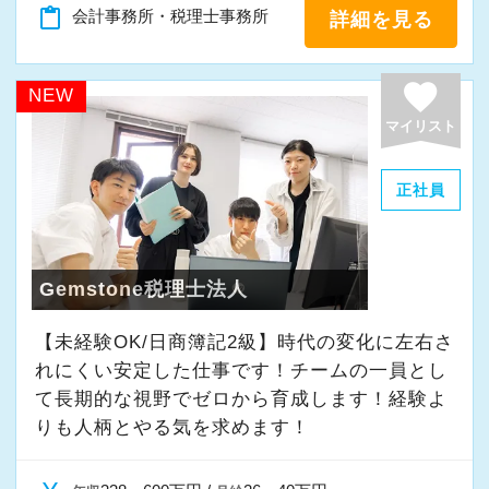
「新しいことにも前向きに挑戦してみる」
content_paste
会計事務所・税理士事務所
詳細を見る
そんな姿勢をお持ちの方であれば、経験を活か
favorite
しながらさらに成長できる環境です。
NEW
一緒に学び、成長しながら、お客様のお役に立
マイリスト
てる仕事をしていきませんか。
正社員
★事務所の理念★
～事業の発展に寄与するために、公正で健全な
会計・税務を通じて、貢献できる価値を提供
Gemstone税理士法人
し、人生豊かで幸せになるための力となること
【未経験OK/日商簿記2級】時代の変化に左右さ
～
れにくい安定した仕事です！チームの一員とし
当事務所では、経営者やそこで働く社員の皆さ
て⻑期的な視野でゼロから育成します！経験よ
まがより良い未来を実現できるよう、日々業務
りも人柄とやる気を求めます！
に取り組んでいます。
また、職員一人ひとりが仕事にやりがいや成長