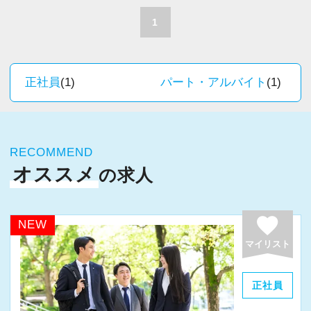
場だと感じています。
職員一人ひとりの力がそのまま事業運営に直結
1
するところで、個人事務所ならではの面白さと
＜求める人材＞
実感が当事務所にはあります。
・税務経験を活かして成長したい方
新しいチャレンジが沢山ありますので、飽きる
正社員
(1)
パート・アルバイト
(1)
・キャリアアップ志向のある方
ことなく経験を積み重ねることができます。
・主体的に業務を進められる方
・顧客対応や提案業務に挑戦したい方
★職場の雰囲気★
・資産税など専門性を高めたい方
RECOMMEND
個人事務所ならではの自由な雰囲気で、気負い
・将来的にマネジメントに関わりたい方
オススメ
の求人
なく業務に向かっています。
職員同士の距離も近く、先輩へ相談しながら業
＜まずはカジュアル面談へ＞
務を覚えていくことができます。
favorite
NEW
・事前に気軽な面談を実施
パソコン作業になりますので、目や脳が疲れた
マイリスト
・仕事内容やキャリアを相談可
ら、お茶やお菓子で糖分補給もしながら、作業
・ざっくばらんに質問OK
を進めています。
正社員
・納得後に選考へ進めます
・入社時期は柔軟に対応