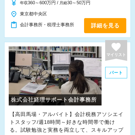
currency_yen
360～600万円 /
30～50万円
年収
月給
place
東京都中央区
content_paste
会計事務所・税理士事務所
詳細を見る
favorite
マイリスト
パート
株式会社経理サポート会計事務所
【高田馬場・アルバイト】会計税務アソシエイ
トスタッフ/週18時間～好きな時間帯で働け
る。試験勉強と実務を両立して、スキルアップ