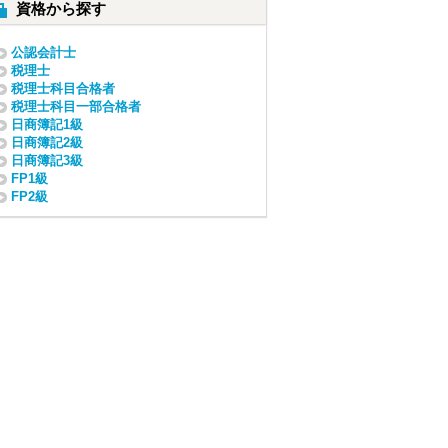
資格から探す
公認会計士
税理士
税理士科目合格者
税理士科目一部合格者
日商簿記1級
日商簿記2級
日商簿記3級
FP1級
FP2級