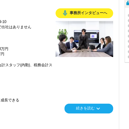
mic_none
事務所インタビューへ
-10
で出社はありません
48万円
万円
計スタッフ(内勤)、税務会計ス
て成長できる
keyboard_arrow_down
続きを読む