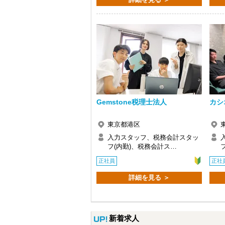
Q. 実際に働いてみてどうですか？
A. さまざまな業務を任せてもらえるの
Q. 職場の雰囲気は？
A. 上司や先輩に相談しやすく、風通し
＜求める人材＞
・税務経験を活かして成長したい方
・キャリアアップ志向のある方
・主体的に業務を進められる方
・顧客対応や提案業務に挑戦したい方
・資産税など専門性を高めたい方
Gemstone税理士法人
カシ
・将来的にマネジメントに関わりたい方
東京都港区
＜まずはカジュアル面談へ＞
・事前に気軽な面談を実施
入力スタッフ、税務会計スタッ
・仕事内容やキャリアを相談可
フ(内勤)、税務会計ス…
・ざっくばらんに質問OK
正社員
正社
・納得後に選考へ進めます
・入社時期は柔軟に対応
詳細を見る ＞
・半年～1年の調整も可能
まずはカジュアル面談からでも歓迎です
「応募する」からお気軽にご連絡くださ
新着求人