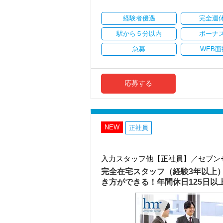
・資産税や相続など専門性の高い案件あ
・顧客と直接折衝する機会が豊富
経験者優遇
完全週
・経験値が自然と積み上がる環境
駅から５分以内
ボーナ
＜働きやすい環境＞
・有給取得率90％以上
急募
WEB面
・年間休日125日以上
・繁忙期も月30～40h程度
・男性の育休取得率100％
・テレワーク導入済み
応募する
・全席デュアルモニタ完備
＜幅広い経験・成長環境＞
・クライアント2500社以上
・9割が紹介の安定基盤
NEW
正社員
・一般企業～医療・学校法人まで対応
・個人～大企業まで幅広く経験可能
・税務顧問＋資産税に関与
入力スタッフ他【正社員】／セブン
・相続／事業承継／M&Aにも対応
完全在宅スタッフ（経験3年以上
＜成長中の税理士法人＞
き方ができる！年間休日125日
・全国14拠点で事業展開
・従業員240名以上に拡大
・会計・税務・財務・労務まで対応
・専門家が在籍しワンストップ支援