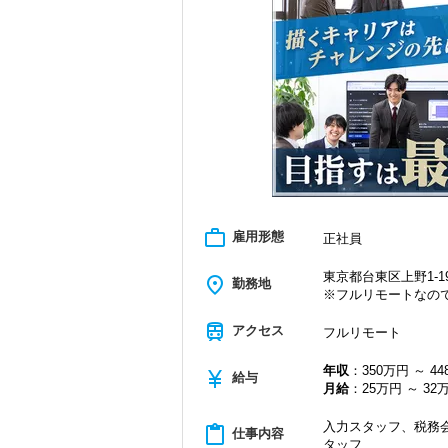
＜学びを後押し＞
・書籍購入費／研修費は全額会社負担
・隔月で税法・実務の学習会あり
・資格取得を目指す社員が多数
＜募集の背景＞
・事業拡大に伴う増員募集
・組織力強化に向けた採用
・将来の中核人材を募集
＜先輩スタッフの声＞
Q. 当事務所を選んだ理由は？
A. 幅広い業務を経験できる点に魅力を
work_outline
雇用形態
正社員
Q. 実際に働いてみてどうですか？
A. さまざまな業務を任せてもらえるの
東京都台東区上野1-19
place
勤務地
※フルリモートなの
Q. 職場の雰囲気は？
A. 上司や先輩に相談しやすく、風通し
train
アクセス
フルリモート
＜求める人材＞
年収
：350万円 ～ 4
currency_yen
・税務経験を活かして成長したい方
給与
月給
：25万円 ～ 32
・キャリアアップ志向のある方
・主体的に業務を進められる方
入力スタッフ、税務会
・顧客対応や提案業務に挑戦したい方
content_paste
仕事内容
タッフ
・資産税など専門性を高めたい方