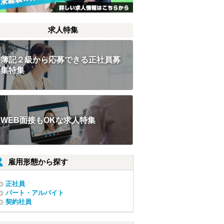
求人特集
簿記２級から応募できる正社員募
集特集
WEB面接もOKな求人特集
雇用形態から探す
正社員
パート・アルバイト
契約社員