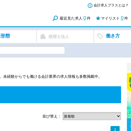
会計求人プラスとは？
0
0
最近見た求人
件
マイリスト
件
用形態
働き方
税理士法人
す。未経験からでも働ける会計業界の求人情報も多数掲載中。
並び替え：
1