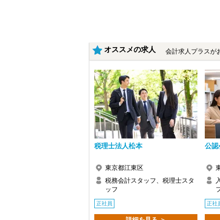
・9割が紹介の安定基盤
・一般企業～医療・学校法人まで対応
・個人～大企業まで幅広く経験可能
・税務顧問＋資産税に関与
・相続／事業承継／M&Aにも対応
オススメの求人
会計求人プラスが
＜成長中の税理士法人＞
・全国14拠点で事業展開
・従業員240名以上に拡大
・会計・税務・財務・労務まで対応
・専門家が在籍しワンストップ支援
＜学びを後押し＞
・書籍購入費／研修費は全額会社負担
・隔月で税法・実務の学習会あり
・資格取得を目指す社員が多数
税理士法人松本
公認
＜募集の背景＞
・事業拡大に伴う増員募集
・組織力強化に向けた採用
東京都江東区
・将来の中核人材を募集
税務会計スタッフ、税理士スタ
ッフ
＜先輩スタッフの声＞
Q. 当事務所を選んだ理由は？
正社員
正社
A. 幅広い業務を経験できる点に魅力を
詳細を見る ＞