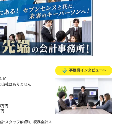
感じ、入所を決めました。
mic_none
事務所インタビューへ
で、以前より成長スピードが上がったと感じています。
-10
で出社はありません
の良い職場だと感じています。
48万円
万円
計スタッフ(内勤)、税務会計ス