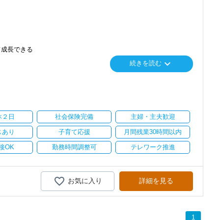
て成長できる
keyboard_arrow_down
続きを読む
り
い。
休２日
社会保険完備
主婦・主夫歓迎
スあり
子育て応援
月間残業30時間以内
接OK
勤務時間調整可
テレワーク推進
お気に入り
詳細を見る
1