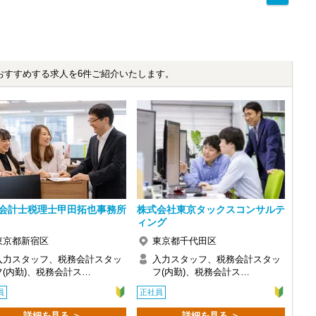
おすすめする求人を6件ご紹介いたします。
会計士税理士甲田拓也事務所
株式会社東京タックスコンサルテ
ィング
東京都新宿区
東京都千代田区
入力スタッフ、税務会計スタッ
入力スタッフ、税務会計スタッ
フ(内勤)、税務会計ス…
フ(内勤)、税務会計ス…
員
正社員
感じ、入所を決めました。
詳細を見る ＞
詳細を見る ＞