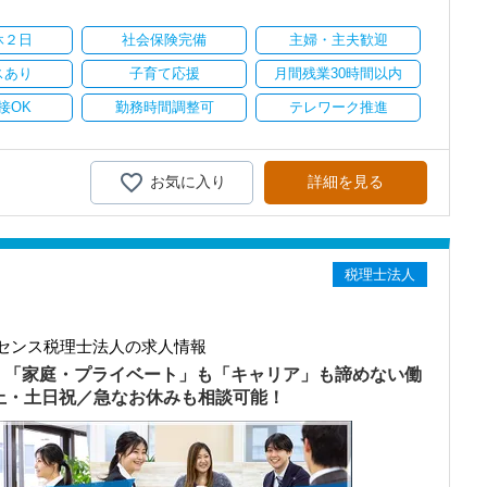
り
休２日
社会保険完備
主婦・主夫歓迎
スあり
子育て応援
月間残業30時間以内
接OK
勤務時間調整可
テレワーク推進
お気に入り
詳細を見る
税理士法人
センス税理士法人の求人情報
）「家庭・プライベート」も「キャリア」も諦めない働
以上・土日祝／急なお休みも相談可能！