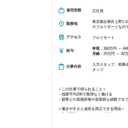
work_outline
雇用形態
正社員
東京都台東区上野1-19
place
勤務地
※フルリモートなの
train
アクセス
フルリモート
年収
：350万円 ～ 4
currency_yen
給与
月給
：25万円 ～ 32
入力スタッフ、税務会
content_paste
仕事内容
タッフ
＜この仕事で得られること＞
・残業平均20hで無理なく働ける
・顧客との直接折衝や資産税も経験でき
＜働きやすさと成長を両立できる理由＞
・入力業務はアシスタントが担当
・分業体制で業務負担を軽減
・顧客対応や提案業務に集中可能