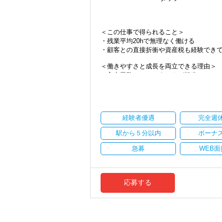
・将来的にマネジメントに関わりたい方
＜まずはカジュアル面談へ＞
＜この仕事で得られること＞
・事前に気軽な面談を実施
・残業平均20hで無理なく働ける
・仕事内容やキャリアを相談可
・顧客との直接折衝や資産税も経験でき
・ざっくばらんに質問OK
・納得後に選考へ進めます
＜働きやすさと成長を両立できる理由＞
・入社時期は柔軟に対応
・入力業務はアシスタントが担当
・半年～1年の調整も可能
・分業体制で業務負担を軽減
・顧客対応や提案業務に集中可能
まずはカジュアル面談からでも歓迎です
・資産税や相続など専門性の高い案件あ
「応募する」からお気軽にご連絡くださ
・顧客と直接折衝する機会が豊富
経験者優遇
完全週
・経験値が自然と積み上がる環境
駅から５分以内
ボーナ
＜働きやすい環境＞
・有給取得率90％以上
急募
WEB面
・年間休日125日以上
・繁忙期も月30～40h程度
・男性の育休取得率100％
・テレワーク導入済み
応募する
・全席デュアルモニタ完備
＜幅広い経験・成長環境＞
・クライアント2500社以上