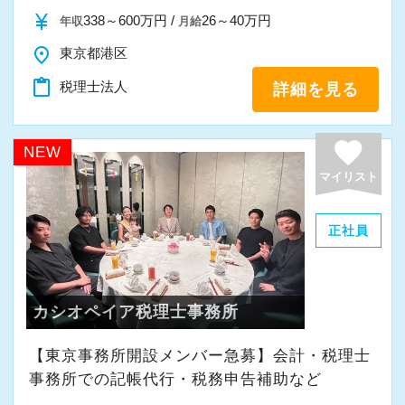
また、職員一人ひとりが仕事にやりがいや成長
currency_yen
338～600万円 /
26～40万円
年収
月給
を感じながら、安心して長く働ける事務所であ
place
東京都港区
りたいと考えています。
content_paste
税理士法人
詳細を見る
私たちと一緒に成長しながら働いてみません
か。
favorite
NEW
ご応募をお待ちしております！
マイリスト
正社員
カシオペイア税理士事務所
【東京事務所開設メンバー急募】会計・税理士
事務所での記帳代行・税務申告補助など