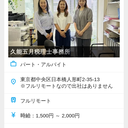
・個人～大企業まで幅広く経験可能
・税務顧問＋資産税に関与
・相続／事業承継／M&Aにも対応
＜成長中の税理士法人＞
・全国14拠点で事業展開
久能五月税理士事務所
・従業員240名以上に拡大
work_outline
パート・アルバイト
・会計・税務・財務・労務まで対応
・専門家が在籍しワンストップ支援
東京都中央区日本橋人形町2-35-13
place
※フルリモートなので出社はありません
＜学びを後押し＞
・書籍購入費／研修費は全額会社負担
train
フルリモート
・隔月で税法・実務の学習会あり
currency_yen
時給
：1,500円 ～ 2,000円
・資格取得を目指す社員が多数