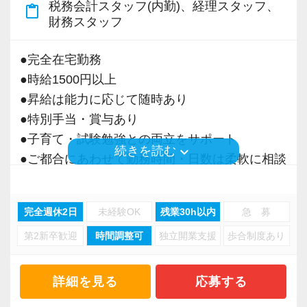
税務会計スタッフ(内勤)、経理スタッフ、
content_paste
＜募集の背景＞
財務スタッフ
・事業拡大に伴う増員募集
・組織力強化に向けた採用
●完全在宅勤務
・将来の中核人材を募集
●時給1500円以上
●昇給は能力に応じて随時あり
＜先輩スタッフの声＞
●特別手当・賞与あり
Q. 当事務所を選んだ理由は？
●子育て・試験勉強との両立をサポート
A. 幅広い業務を経験できる点に魅力を感じ、入
keyboard_arrow_down
続きを読む
●ご都合にあわせて勤務時間・日数は柔軟に相談
所を決めました。
可能
●正社員登用あり
Q. 実際に働いてみてどうですか？
完全週休2日
未経験OK
残業30h以内
急 募
A. さまざまな業務を任せてもらえるので、以前
第2新卒歓迎
時間調整可
独立開業支援
歩合制度あり
当事務所は、創業期や成長期の企業を中心に支
より成長スピードが上がったと感じています。
援を行っている事務所です。
現代では電子化が進んでいることから人も会社
詳細を見る
応募する
Q. 職場の雰囲気は？
も生産性が求められており、当事務所でもDXを