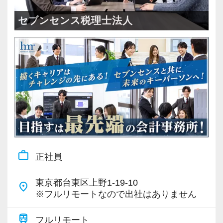
＜成長中の税理士法人＞
・全国14拠点で事業展開
セブンセンス税理士法人
・従業員240名以上に拡大
・会計・税務・財務・労務まで対応
・専門家が在籍しワンストップ支援
＜学びを後押し＞
・書籍購入費／研修費は全額会社負担
・隔月で税法・実務の学習会あり
・資格取得を目指す社員が多数
work_outline
正社員
＜募集の背景＞
・事業拡大に伴う増員募集
東京都台東区上野1-19-10
place
・組織力強化に向けた採用
※フルリモートなので出社はありません
・将来の中核人材を募集
train
フルリモート