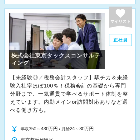
よく働ける環境づくりを大切にしています。
経験やスキルももちろん重要ですが、それ以上
favorite
に周囲への思いやりや感謝の気持ちを持ち、誠
マイリスト
実に仕事へ向き合える方と一緒に働きたいと考
えています。
正社員
株式会社東京タックスコンサルテ
・素直な姿勢で新しいことを学べる方
ィング
・周囲と協力しながら業務を進められる方
・お客様や仲間に対して誠実に対応できる方
【未経験◎／税務会計スタッフ】駅チカ＆未経
・成長意欲を持ち、前向きにチャレンジできる
験入社率ほぼ100％！税務会計の基礎から専門
方
分野まで、一気通貫で学べるサポート体制を整
えています。内勤メインor訪問対応ありなど選
べる働き方も。
また、当事務所ではDX化や業務改善などにも積
極的に取り組んでいます。
currency_yen
350～430万円 /
24～30万円
年収
月給
「まずはやってみる」
東京都千代田区