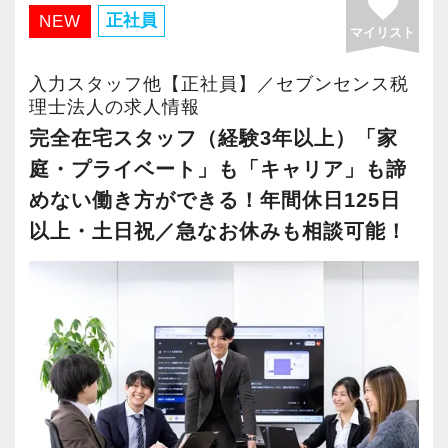
favorite
・有給取得率90％以上
正社員
NEW
マイリスト
・年間休日125日以上
・繁忙期も月30～40h程度
入力スタッフ他【正社員】／セブンセンス税
・男性の育休取得率100％
理士法人の求人情報
・テレワーク導入済み
完全在宅スタッフ（経験3年以上）「家
・全席デュアルモニタ完備
庭・プライベート」も「キャリア」も諦
めない働き方ができる！年間休日125日
＜幅広い経験・成長環境＞
以上・土日祝／急なお休みも相談可能！
・クライアント2500社以上
・9割が紹介の安定基盤
・一般企業～医療・学校法人まで対応
・個人～大企業まで幅広く経験可能
・税務顧問＋資産税に関与
・相続／事業承継／M&Aにも対応