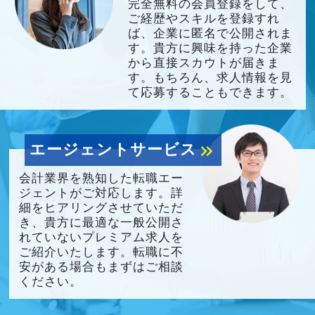
完全無料の会員登録をして、
ご経歴やスキルを登録すれ
ば、企業に匿名で公開されま
す。貴方に興味を持った企業
から直接スカウトが届きま
す。もちろん、求人情報を見
て応募することもできます。
エージェントサービス
keyboard_double_arrow_right
会計業界を熟知した転職エー
ジェントがご対応します。詳
細をヒアリングさせていただ
き、貴方に最適な一般公開さ
れていないプレミアム求人を
ご紹介いたします。転職に不
安がある場合もまずはご相談
ください。