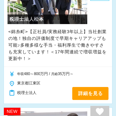
・入社時期は柔軟に対応
★入社後の仕事内容★
・半年～1年の調整も可能
業務時間内は、事務所内スタッフともやりとり
税理士法人松本
して頂きながら、
まずはカジュアル面談からでも歓迎です
完全在宅会計スタッフとして、会計業務全般を
<錦糸町>【正社員/実務経験3年以上】当社創業
「応募する」からお気軽にご連絡ください。
お任せします。
の地！独自の評価制度で早期キャリアアップも
可能♪多種多様な手当・福利厚生で働きやすさ
も充実しています！＜17年間連続で増収増益を
【具体的な業務】
更新中！＞
・記帳代行
・確定申告業務
currency_yen
480～800万円 /
35万円～
年収
月給
・年末調整業務
place
・申告書作成補助
東京都江東区
・決算業務
content_paste
税理士法人
詳細を見る
・Excelを使用した集計、Wordでの文書作成
・資料やデータの整理
favorite
NEW
・電話、メール対応