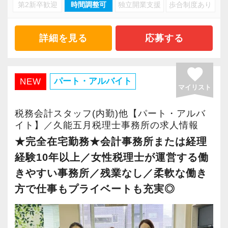
・キャリアアップ志向のある方
第2新卒歓迎
時間調整可
独立開業支援
歩合制度あり
・資産税や相続など専門性の高い案件あり
・主体的に業務を進められる方
・顧客と直接折衝する機会が豊富
・顧客対応や提案業務に挑戦したい方
・経験値が自然と積み上がる環境
詳細を見る
応募する
・資産税など専門性を高めたい方
・将来的にマネジメントに関わりたい方
＜働きやすい環境＞
favorite
・有給取得率90％以上
パート・アルバイト
NEW
マイリスト
＜まずはカジュアル面談へ＞
・年間休日125日以上
・事前に気軽な面談を実施
・繁忙期も月30～40h程度
税務会計スタッフ(内勤)他【パート・アルバ
・仕事内容やキャリアを相談可
・男性の育休取得率100％
イト】／久能五月税理士事務所の求人情報
・ざっくばらんに質問OK
・テレワーク導入済み
★完全在宅勤務★会計事務所または経理
・納得後に選考へ進めます
・全席デュアルモニタ完備
経験10年以上／女性税理士が運営する働
・入社時期は柔軟に対応
きやすい事務所／残業なし／柔軟な働き
・半年～1年の調整も可能
＜幅広い経験・成長環境＞
方で仕事もプライベートも充実◎
・クライアント2500社以上
まずはカジュアル面談からでも歓迎です
・9割が紹介の安定基盤
「応募する」からお気軽にご連絡ください。
・一般企業～医療・学校法人まで対応