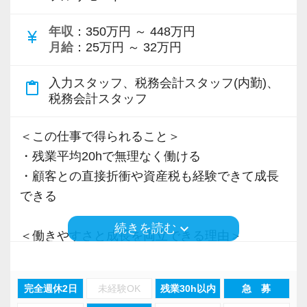
＜先輩スタッフの声＞
年収
：350万円 ～ 448万円
Q. 当事務所を選んだ理由は？
currency_yen
月給
：25万円 ～ 32万円
A. 幅広い業務を経験できる点に魅力を感じ、入
所を決めました。
入力スタッフ、税務会計スタッフ(内勤)、
content_paste
税務会計スタッフ
Q. 実際に働いてみてどうですか？
A. さまざまな業務を任せてもらえるので、以前
＜この仕事で得られること＞
より成長スピードが上がったと感じています。
・残業平均20hで無理なく働ける
・顧客との直接折衝や資産税も経験できて成長
Q. 職場の雰囲気は？
できる
A. 上司や先輩に相談しやすく、風通しの良い職
keyboard_arrow_down
続きを読む
場だと感じています。
＜働きやすさと成長を両立できる理由＞
・入力業務はアシスタントが担当
＜求める人材＞
・分業体制で業務負担を軽減
完全週休2日
未経験OK
残業30h以内
急 募
・税務経験を活かして成長したい方
・顧客対応や提案業務に集中可能