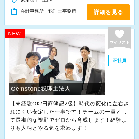
place
「新しいことにも前向きに挑戦してみる」
content_paste
会計事務所・税理士事務所
詳細を見る
そんな姿勢をお持ちの方であれば、経験を活か
favorite
しながらさらに成長できる環境です。
NEW
一緒に学び、成長しながら、お客様のお役に立
マイリスト
てる仕事をしていきませんか。
正社員
★事務所の理念★
～事業の発展に寄与するために、公正で健全な
会計・税務を通じて、貢献できる価値を提供
Gemstone税理士法人
し、人生豊かで幸せになるための力となること
【未経験OK/日商簿記2級】時代の変化に左右さ
～
れにくい安定した仕事です！チームの一員とし
当事務所では、経営者やそこで働く社員の皆さ
て⻑期的な視野でゼロから育成します！経験よ
まがより良い未来を実現できるよう、日々業務
りも人柄とやる気を求めます！
に取り組んでいます。