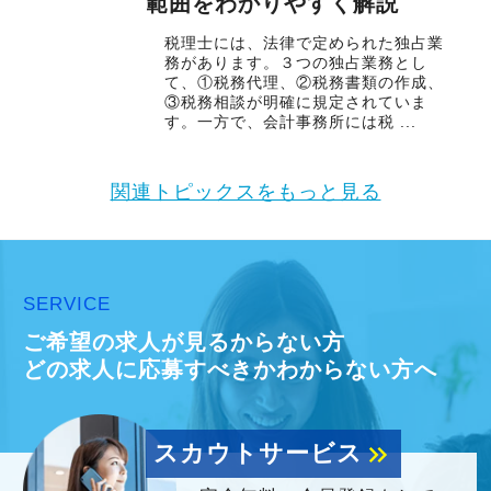
範囲をわかりやすく解説
税理士には、法律で定められた独占業
務があります。３つの独占業務とし
て、①税務代理、②税務書類の作成、
③税務相談が明確に規定されていま
す。一方で、会計事務所には税 ...
関連トピックスをもっと見る
SERVICE
ご希望の求人が見るからない方
どの求人に応募すべきかわからない方へ
スカウトサービス
keyboard_double_arrow_right