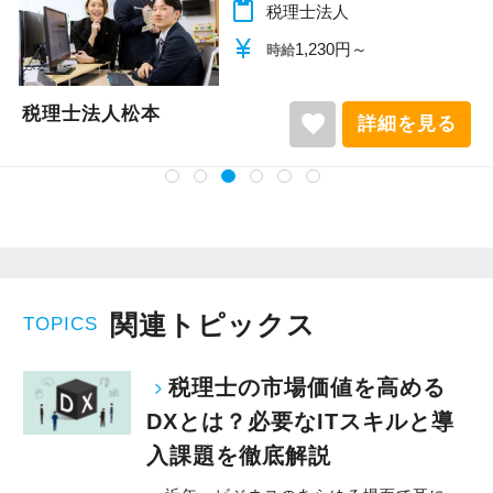
content_paste
税理士法人
currency_yen
1,140円～
時給
税理士法人松本
favorite
詳細を見る
関連トピックス
TOPICS
税理士の市場価値を高める
DXとは？必要なITスキルと導
入課題を徹底解説