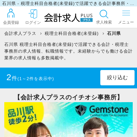
石川県 - 税理士科目合格者(未登録)で活躍できる会計事務所・税理士事務所の求人・転職情報
求人検索
会員登録
ログイン
会計求人プラス
税理士科目合格者(未登録)
石川県
石川県 税理士科目合格者(未登録)で活躍できる会計・税理士
ログイン
事務所の求人情報、転職情報です。未経験からでも働ける会計
業界の求人情報も多数掲載中。
最近見た求人
2
件
(1～2件を表示中)
マイリスト
正社員
(1)
パート・アルバイト
(1)
【会計求人プラスのイチオシ事務所】
お問い合わせ