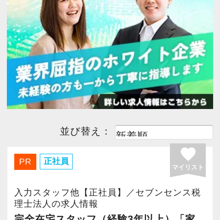
今すぐ会員登録
PC版サイトを見る
採用ご担当者様
並び替え：
favorite
正社員
PR
マイリスト
入力スタッフ他【正社員】／セブンセンス税
理士法人の求人情報
完全在宅スタッフ（経験3年以上）「家