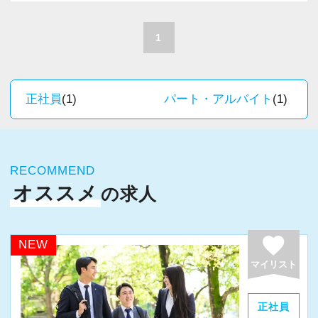
A. 上司や先輩に相談しやすく、風通しの良い職
積極的に推進しています。
場だと感じています。
職員一人ひとりの力がそのまま事業運営に直結
1
するところで、個人事務所ならではの面白さと
＜求める人材＞
実感が当事務所にはあります。
・税務経験を活かして成長したい方
新しいチャレンジが沢山ありますので、飽きる
正社員
(1)
パート・アルバイト
(1)
・キャリアアップ志向のある方
ことなく経験を積み重ねることができます。
・主体的に業務を進められる方
・顧客対応や提案業務に挑戦したい方
★職場の雰囲気★
・資産税など専門性を高めたい方
RECOMMEND
個人事務所ならではの自由な雰囲気で、気負い
・将来的にマネジメントに関わりたい方
オススメ
の求人
なく業務に向かっています。
職員同士の距離も近く、先輩へ相談しながら業
＜まずはカジュアル面談へ＞
務を覚えていくことができます。
favorite
NEW
・事前に気軽な面談を実施
パソコン作業になりますので、目や脳が疲れた
マイリスト
・仕事内容やキャリアを相談可
ら、お茶やお菓子で糖分補給もしながら、作業
・ざっくばらんに質問OK
を進めています。
正社員
・納得後に選考へ進めます