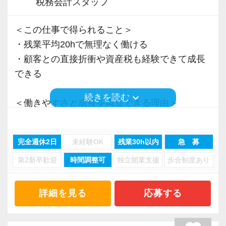
税務会計スタッフ
＜この仕事で得られること＞
・残業平均20hで無理なく働ける
・顧客との直接折衝や資産税も経験できて成長
できる
keyboard_arrow_down
続きを読む
＜働きやすさと成長を両立できる理由＞
・入力業務はアシスタントが担当
・分業体制で業務負担を軽減
完全週休2日
未経験OK
残業30h以内
急 募
・顧客対応や提案業務に集中可能
第2新卒歓迎
時間調整可
独立開業支援
歩合制度あり
・資産税や相続など専門性の高い案件あり
・顧客と直接折衝する機会が豊富
・経験値が自然と積み上がる環境
詳細を見る
応募する
＜働きやすい環境＞