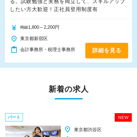
る。試験勉強と実務を両立して、スキルアップ
したい方大歓迎！正社員登用制度有
currency_yen
1,800～2,200円
時給
place
東京都新宿区
content_paste
会計事務所・税理士事務所
詳細を見る
新着の求人
パート
NEW
place
千葉県柏市