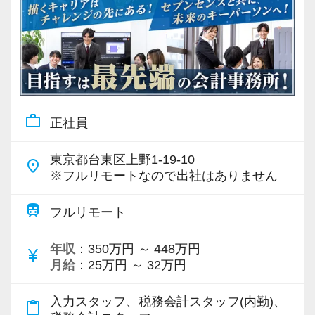
work_outline
正社員
東京都台東区上野1-19-10
place
※フルリモートなので出社はありません
train
フルリモート
年収
：350万円 ～ 448万円
currency_yen
月給
：25万円 ～ 32万円
入力スタッフ、税務会計スタッフ(内勤)、
content_paste