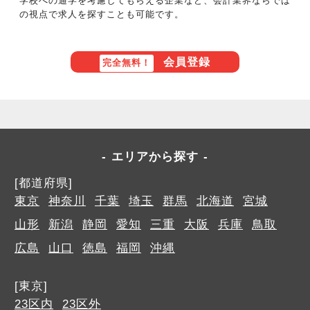
学校への通学を考慮してもらえる企業など、会計業界ならでは
の視点で求人を探すことも可能です。
会員登録
完全無料！
エリアから探す
[都道府県]
東京
神奈川
千葉
埼玉
群馬
北海道
宮城
山形
新潟
静岡
愛知
三重
大阪
兵庫
鳥取
広島
山口
徳島
福岡
沖縄
[東京]
23区内
23区外