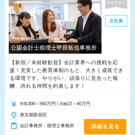
マイリスト
・その他付随する業務
正社員
これまでの会計事務所や経理経験を活かしてご
活躍いただけます。
公認会計士税理士甲田拓也事務所
また、経験やスキルに応じて徐々に担当する業
務の幅を広げていただきます。
【新宿／未経験歓迎】会計業界への挑戦を応
将来的には申告書レビューなど、専門性を高め
援！充実した教育体制のもと、大きく成長でき
られる業務にも携わることが可能です。
る環境です。やりがい、頑張りに見合った報
どこでも通用する実務スキルを身につけなが
酬、誇れる仲間を約束します！
ら、着実にスキルアップできる環境です。
currency_yen
308～560万円 /
22～40万円
年収
月給
★当事務所ではこんな方をお待ちしています！
place
東京都新宿区
★
content_paste
会計事務所・税理士事務所
詳細を見る
当事務所では、職員同士が協力しながら気持ち