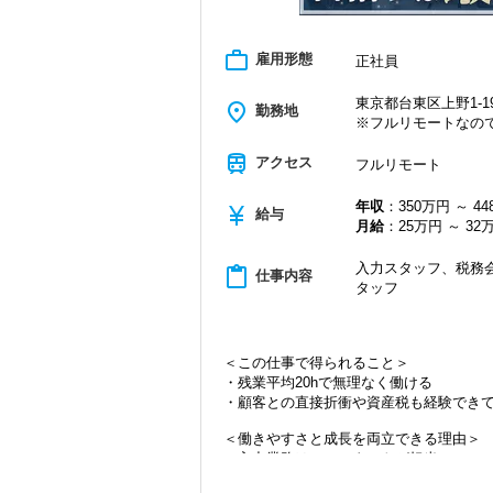
work_outline
雇用形態
正社員
東京都台東区上野1-19
place
勤務地
※フルリモートなの
train
アクセス
フルリモート
年収
：350万円 ～ 4
currency_yen
給与
月給
：25万円 ～ 32
入力スタッフ、税務会
content_paste
仕事内容
タッフ
＜この仕事で得られること＞
・残業平均20hで無理なく働ける
・顧客との直接折衝や資産税も経験でき
＜働きやすさと成長を両立できる理由＞
・入力業務はアシスタントが担当
・分業体制で業務負担を軽減