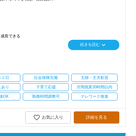
て成長できる
keyboard_arrow_down
続きを読む
り
い。
休２日
社会保険完備
主婦・主夫歓迎
スあり
子育て応援
月間残業30時間以内
接OK
勤務時間調整可
テレワーク推進
お気に入り
詳細を見る