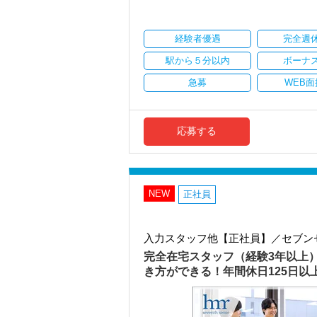
・顧客対応や提案業務に集中可能
・資産税や相続など専門性の高い案件あ
・顧客と直接折衝する機会が豊富
経験者優遇
完全週
・経験値が自然と積み上がる環境
駅から５分以内
ボーナ
＜働きやすい環境＞
・有給取得率90％以上
急募
WEB面
・年間休日125日以上
・繁忙期も月30～40h程度
・男性の育休取得率100％
・テレワーク導入済み
応募する
・全席デュアルモニタ完備
＜幅広い経験・成長環境＞
・クライアント2500社以上
・9割が紹介の安定基盤
NEW
正社員
・一般企業～医療・学校法人まで対応
・個人～大企業まで幅広く経験可能
・税務顧問＋資産税に関与
入力スタッフ他【正社員】／セブン
・相続／事業承継／M&Aにも対応
完全在宅スタッフ（経験3年以上
＜成長中の税理士法人＞
き方ができる！年間休日125日
・全国14拠点で事業展開
・従業員240名以上に拡大
・会計・税務・財務・労務まで対応
・専門家が在籍しワンストップ支援