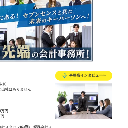
感じ、入所を決めました。
mic_none
事務所インタビューへ
で、以前より成長スピードが上がったと感じています。
-10
で出社はありません
の良い職場だと感じています。
48万円
万円
計スタッフ(内勤)、税務会計ス