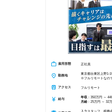
＜学びを後押し＞
・書籍購入費／研修費は全額会社負担
・隔月で税法・実務の学習会あり
・資格取得を目指す社員が多数
＜募集の背景＞
・事業拡大に伴う増員募集
・組織力強化に向けた採用
・将来の中核人材を募集
＜先輩スタッフの声＞
Q. 当事務所を選んだ理由は？
A. 幅広い業務を経験できる点に魅力を
work_outline
雇用形態
正社員
Q. 実際に働いてみてどうですか？
A. さまざまな業務を任せてもらえるの
東京都台東区上野1-19
place
勤務地
※フルリモートなの
Q. 職場の雰囲気は？
A. 上司や先輩に相談しやすく、風通し
train
アクセス
フルリモート
＜求める人材＞
年収
：350万円 ～ 4
currency_yen
・税務経験を活かして成長したい方
給与
月給
：25万円 ～ 32
・キャリアアップ志向のある方
・主体的に業務を進められる方
入力スタッフ、税務会
・顧客対応や提案業務に挑戦したい方