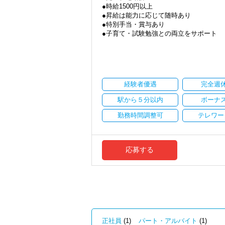
●時給1500円以上
Q. 実際に働いてみてどうですか？
●昇給は能力に応じて随時あり
A. さまざまな業務を任せてもらえるの
●特別手当・賞与あり
●子育て・試験勉強との両立をサポート
Q. 職場の雰囲気は？
●ご都合にあわせて勤務時間・日数は柔軟
A. 上司や先輩に相談しやすく、風通し
●正社員登用あり
＜求める人材＞
当事務所は、創業期や成長期の企業を中
・税務経験を活かして成長したい方
現代では電子化が進んでいることから人も
・キャリアアップ志向のある方
経験者優遇
完全週
しています。
・主体的に業務を進められる方
職員一人ひとりの力がそのまま事業運営
駅から５分以内
ボーナ
・顧客対応や提案業務に挑戦したい方
にはあります。
・資産税など専門性を高めたい方
新しいチャレンジが沢山ありますので、
勤務時間調整可
テレワー
・将来的にマネジメントに関わりたい方
★職場の雰囲気★
＜まずはカジュアル面談へ＞
個人事務所ならではの自由な雰囲気で、
・事前に気軽な面談を実施
職員同士の距離も近く、先輩へ相談しな
応募する
・仕事内容やキャリアを相談可
パソコン作業になりますので、目や脳が
・ざっくばらんに質問OK
す。
・納得後に選考へ進めます
・入社時期は柔軟に対応
★入社後の仕事内容★
・半年～1年の調整も可能
業務時間内は、事務所内スタッフともや
完全在宅会計スタッフとして、会計業務
まずはカジュアル面談からでも歓迎です
「応募する」からお気軽にご連絡くださ
【具体的な業務】
正社員
(1)
パート・アルバイト
(1)