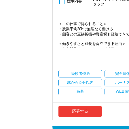
content_paste
仕事内容
タッフ
・資産税など専門性を高めたい方
・将来的にマネジメントに関わりたい方
＜まずはカジュアル面談へ＞
＜この仕事で得られること＞
・事前に気軽な面談を実施
・残業平均20hで無理なく働ける
・仕事内容やキャリアを相談可
・顧客との直接折衝や資産税も経験でき
・ざっくばらんに質問OK
・納得後に選考へ進めます
＜働きやすさと成長を両立できる理由＞
・入社時期は柔軟に対応
・入力業務はアシスタントが担当
・半年～1年の調整も可能
・分業体制で業務負担を軽減
・顧客対応や提案業務に集中可能
まずはカジュアル面談からでも歓迎です
・資産税や相続など専門性の高い案件あ
「応募する」からお気軽にご連絡くださ
・顧客と直接折衝する機会が豊富
経験者優遇
完全週
・経験値が自然と積み上がる環境
駅から５分以内
ボーナ
＜働きやすい環境＞
・有給取得率90％以上
急募
WEB面
・年間休日125日以上
・繁忙期も月30～40h程度
・男性の育休取得率100％
・テレワーク導入済み
応募する
・全席デュアルモニタ完備
＜幅広い経験・成長環境＞