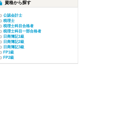
資格から探す
公認会計士
税理士
税理士科目合格者
税理士科目一部合格者
日商簿記1級
日商簿記2級
日商簿記3級
FP1級
FP2級