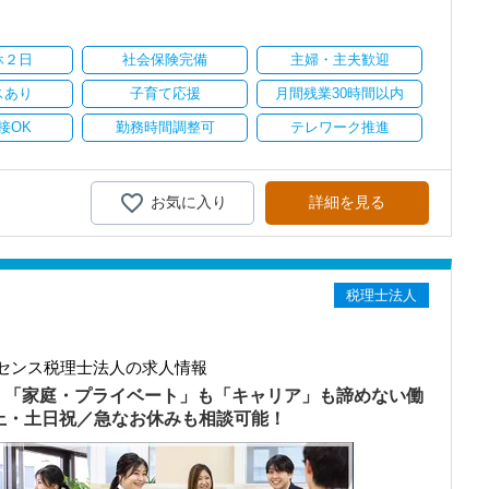
り
休２日
社会保険完備
主婦・主夫歓迎
スあり
子育て応援
月間残業30時間以内
接OK
勤務時間調整可
テレワーク推進
お気に入り
詳細を見る
税理士法人
センス税理士法人の求人情報
）「家庭・プライベート」も「キャリア」も諦めない働
以上・土日祝／急なお休みも相談可能！