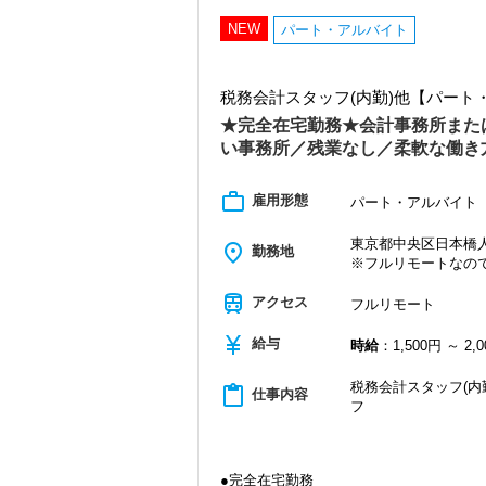
・クライアント2500社以上
・9割が紹介の安定基盤
NEW
パート・アルバイト
・一般企業～医療・学校法人まで対応
・個人～大企業まで幅広く経験可能
・税務顧問＋資産税に関与
税務会計スタッフ(内勤)他【パー
・相続／事業承継／M&Aにも対応
★完全在宅勤務★会計事務所また
＜成長中の税理士法人＞
い事務所／残業なし／柔軟な働き
・全国14拠点で事業展開
・従業員240名以上に拡大
・会計・税務・財務・労務まで対応
work_outline
雇用形態
パート・アルバイト
・専門家が在籍しワンストップ支援
東京都中央区日本橋人形
place
＜学びを後押し＞
勤務地
※フルリモートなの
・書籍購入費／研修費は全額会社負担
・隔月で税法・実務の学習会あり
train
アクセス
フルリモート
・資格取得を目指す社員が多数
currency_yen
給与
＜募集の背景＞
時給
：1,500円 ～ 2,
・事業拡大に伴う増員募集
・組織力強化に向けた採用
税務会計スタッフ(内
content_paste
仕事内容
・将来の中核人材を募集
フ
＜先輩スタッフの声＞
Q. 当事務所を選んだ理由は？
A. 幅広い業務を経験できる点に魅力を
●完全在宅勤務