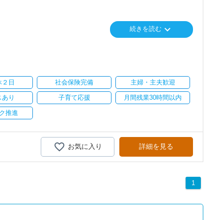
で、以前より成長スピードが上がったと感じています。
keyboard_arrow_down
続きを読む
に相談可能
の良い職場だと感じています。
心に支援を行っている事務所です。
会社も生産性が求められており、当事務所でもDXを積極的に推進
休２日
社会保険完備
主婦・主夫歓迎
に直結するところで、個人事務所ならではの面白さと実感が当事務所
スあり
子育て応援
月間残業30時間以内
飽きることなく経験を積み重ねることができます。
ク推進
気負いなく業務に向かっています。
がら業務を覚えていくことができます。
お気に入り
詳細を見る
疲れたら、お茶やお菓子で糖分補給もしながら、作業を進めていま
1
りとりして頂きながら、
全般をお任せします。
い。