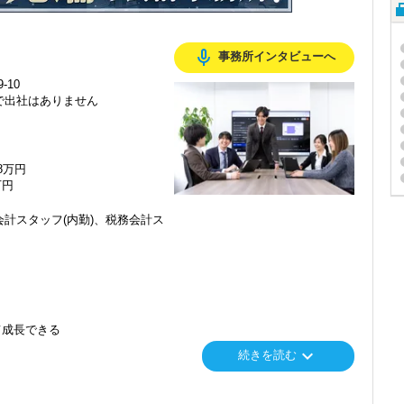
mic_none
事務所インタビューへ
-10
で出社はありません
48万円
万円
計スタッフ(内勤)、税務会計ス
て成長できる
keyboard_arrow_down
続きを読む