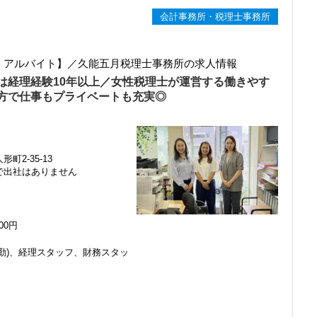
会計事務所・税理士事務所
ト・アルバイト】／久能五月税理士事務所の求人情報
は経理経験10年以上／女性税理士が運営する働きやす
方で仕事もプライベートも充実◎
町2-35-13
で出社はありません
000円
勤)、経理スタッフ、財務スタッ
感じ、入所を決めました。