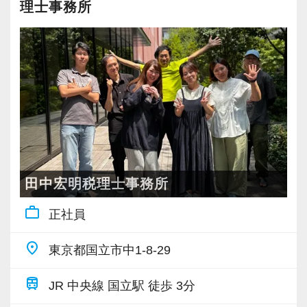
理士事務所
・クライアント2500社以上
・9割が紹介の安定基盤
・一般企業～医療・学校法人まで対応
・個人～大企業まで幅広く経験可能
・税務顧問＋資産税に関与
・相続／事業承継／M&Aにも対応
＜成長中の税理士法人＞
・全国14拠点で事業展開
田中宏明税理士事務所
・従業員240名以上に拡大
work_outline
正社員
・会計・税務・財務・労務まで対応
・専門家が在籍しワンストップ支援
place
東京都国立市中1-8-29
＜学びを後押し＞
train
JR 中央線 国立駅 徒歩 3分
・書籍購入費／研修費は全額会社負担