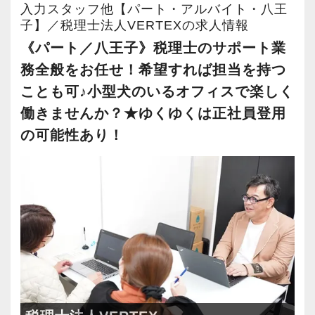
所内には代表が飼っている小型犬(チワワ)がいま
入力スタッフ他【パート・アルバイト・八王
・キャリアアップ志向のある方
す。
子】／税理士法人VERTEXの求人情報
・主体的に業務を進められる方
犬好きな方なら癒されながら働ける環境です。
《パート／八王子》税理士のサポート業
・顧客対応や提案業務に挑戦したい方
一方で犬が苦手な方、アレルギーがある方など
務全般をお任せ！希望すれば担当を持つ
・資産税など専門性を高めたい方
は難しいかもしれません。
ことも可♪小型犬のいるオフィスで楽しく
・将来的にマネジメントに関わりたい方
働きませんか？★ゆくゆくは正社員登用
≪「会話」から生まれる信頼をサービスに昇華
の可能性あり！
＜まずはカジュアル面談へ＞
させる醍醐味≫
・事前に気軽な面談を実施
私たちの仕事は「サービス業」だと考えていま
・仕事内容やキャリアを相談可
す。
・ざっくばらんに質問OK
ただ資料やデータを見て、機械的に処理するだ
・納得後に選考へ進めます
けでは、お客様と事務所双方にとって気持ちの
・入社時期は柔軟に対応
いい関係とは言えません。
・半年～1年の調整も可能
もちろん生産性や効率性とのバランスは必要で
まずはカジュアル面談からでも歓迎です
すが、大前提としてVERTEXでは「人を大切に