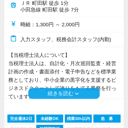
ＪＲ 町田駅 徒歩 1分
ので、何でも気軽にご相談ください。
train
小田急線 町田駅 徒歩 7分
もちろん生産性や効率性とのバランスは必要で
≪賞与時期には年2回寸志を支給♪≫
currency_yen
すが、大前提としてVERTEXでは「人を大切に
時給
：1,300円 ～ 2,000円
賞与の時期にはパートの方にも寸志を支給して
できる人」と一緒に働きたいと思っています。
content_paste
います。
入力スタッフ、税務会計スタッフ(内勤)
ちょっとしたミニボーナスでモチベーションア
地域に密着し、人を大切にするサービスを提供
ップ♪
【当税理士法人について】
した先に「あなたにお任せしたい」と言ってい
当税理士法人は、自計化・月次巡回監査・経営
ただける関係ができるのではないでしょうか。
≪代表からの声≫
計画の作成・書面添付・電子申告などを標準業
こうした関係構築に楽しさを見出せる方なら、
業務内容に関わらず、社内やお客様も含めて
務としており、中小企業の黒字化を支援するビ
当事務所は非常にやりがいのある環境です。
「人を見て」行動できる方は大歓迎です。
ジネスドクターとして誇りをもてる業務を行っ
keyboard_arrow_down
続きを読む
ミスや失敗があったとしても、しっかりフォロ
ています。
≪地域に寄り添い、皆が長く快適に活躍できる
ーできる体制を整えているので、どうぞお気軽
ステージを創りたい≫
にご応募ください。
関与先は東京、神奈川を中心に、介護事業やソ
一人ひとりが無理をせず、お客様に寄り添いな
完全週休2日
未経験OK
残業30h以内
急 募
フトウェア開発業などが多くなっています。
がら自分らしく働けるかどうか。