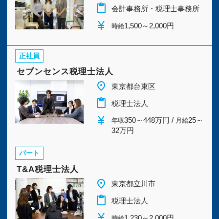
今すぐ会員登録
content_paste
会計事務所・税理士事務所
currency_yen
1,500～2,000円
時給
PC版サイトを見る
正社員
セブンセンス税理士法人
place
採用ご担当者様
東京都台東区
content_paste
税理士法人
currency_yen
350～448万円 /
25～
年収
月給
32万円
パート
T&A税理士法人
place
東京都立川市
content_paste
税理士法人
currency_yen
1,230～2,000円
時給