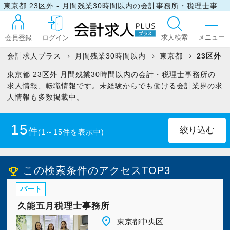
東京都 23区外 - 月間残業30時間以内の会計事務所・税理士事務所の求人・転職情報
求人検索
会員登録
ログイン
会計求人プラス
月間残業30時間以内
東京都
23区外
東京都 23区外 月間残業30時間以内の会計・税理士事務所の
ログイン
求人情報、転職情報です。未経験からでも働ける会計業界の求
人情報も多数掲載中。
最近見た求人
15
件
(1～15件を表示中)
マイリスト
正社員
(10)
パート・アルバイト
(5)
この検索条件のアクセスTOP3
emoji_events
パート
お問い合わせ
久能五月税理士事務所
place
東京都中央区