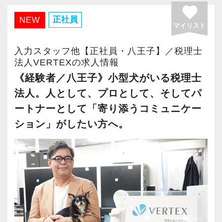
ます。
＜働きやすい環境＞
favorite
・有給取得率90％以上
正社員
NEW
マイリスト
【事務所の組織体系について】
・年間休日125日以上
当事務所は男性3名、女性3名の6名体制です。
・繁忙期も月30～40h程度
入力スタッフ他【正社員・八王子】／税理士
少人数の組織だからこそ、メンバー同士の距離
・男性の育休取得率100％
法人VERTEXの求人情報
が近く、風通しの良い環境が特徴です。
・テレワーク導入済み
《経験者／八王子》小型犬がいる税理士
採用においても、経験や資格だけでなく、人柄
・全席デュアルモニタ完備
法人。人として、プロとして、そしてパ
を大切にしています。
ートナーとして「寄り添うコミュニケー
そのため、スタッフは温かく、話しやすい人し
＜幅広い経験・成長環境＞
ション」がしたい方へ。
かいません。
・クライアント2500社以上
・9割が紹介の安定基盤
【こんな方に向いています】
・一般企業～医療・学校法人まで対応
・働きやすい環境で長くキャリアを築きたい方
・個人～大企業まで幅広く経験可能
・仕事とプライベートを両立したい方
・税務顧問＋資産税に関与
・AIやデジタルを活用した働き方に興味がある
・相続／事業承継／M&Aにも対応
方