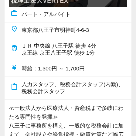
税理士法人VERTEX
「応募する」からお気軽にご連絡ください。
できる人」と一緒に働きたいと思っています。
work_outline
パート・アルバイト
地域に密着し、人を大切にするサービスを提供
place
東京都八王子市明神町4-6-3
した先に「あなたにお任せしたい」と言ってい
ただける関係ができるのではないでしょうか。
ＪＲ 中央線 八王子駅 徒歩 4分
train
こうした関係構築に楽しさを見出せる方なら、
京王線 京王八王子駅 徒歩 1分
当事務所は非常にやりがいのある環境です。
currency_yen
時給
：1,300円 ～ 1,700円
≪地域に寄り添い、皆が長く快適に活躍できる
入力スタッフ、税務会計スタッフ(内勤)、
ステージを創りたい≫
content_paste
税務会計スタッフ
一人ひとりが無理をせず、お客様に寄り添いな
がら自分らしく働けるかどうか。
≪一般法人から医療法人・資産税まで多岐にわ
私たちはそこを重視しています。
たる専門性を発揮≫
それぞれのメンバーが、快適に長く活躍できる
八王子に事務所を構え、一般的な税務会計に加
環境作りに力を入れています！
えて、会社設立や経営指導・融資対策など幅広