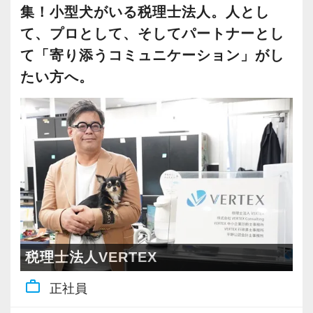
一方で犬が苦手な方、アレルギーがある方など
集！小型犬がいる税理士法人。人とし
がら担当先を割り振りますので、無理なくステ
は難しいかもしれません。
て、プロとして、そしてパートナーとし
ップアップを目指せます。
て「寄り添うコミュニケーション」がし
これまでのご経験を活かしたい方はもちろん、
≪「会話」から生まれる信頼をサービスに昇華
たい方へ。
新たにチャレンジしてみたいことなどがあれば
させる醍醐味≫
ぜひ教えてください。
私たちの仕事は「サービス業」だと考えていま
最大限希望を考慮したステージをご用意させて
す。
いただきます！
ただ資料やデータを見て、機械的に処理するだ
けでは、お客様と事務所双方にとって気持ちの
≪求める人物像≫
いい関係とは言えません。
◎会計事務所経験1年以上の方
◎一連の税務会計・決算・申告業務の対応経験
もちろん生産性や効率性とのバランスは必要で
がある方、優遇します
すが、大前提としてVERTEXでは「人を大切に
税理士法人VERTEX
◎担当を持った経験がある方、優遇します
できる人」と一緒に働きたいと思っています。
◎サービス業としてお客様に寄り添った対応が
work_outline
正社員
できる方
地域に密着し、人を大切にするサービスを提供