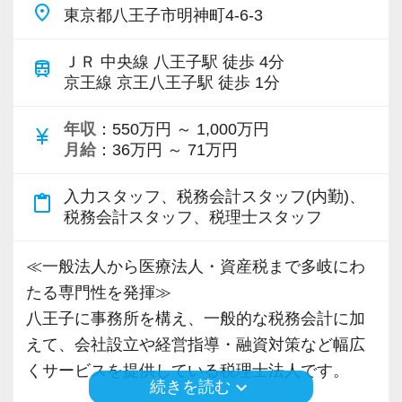
◎犬が平気で犬アレルギーのない方
place
東京都八王子市明神町4-6-3
した先に「あなたにお任せしたい」と言ってい
ただける関係ができるのではないでしょうか。
≪テレワーク体制あり！残業は繁忙期でも月20
ＪＲ 中央線 八王子駅 徒歩 4分
train
こうした関係構築に楽しさを見出せる方なら、
京王線 京王八王子駅 徒歩 1分
時間以内！≫
当事務所は非常にやりがいのある環境です。
状況に応じて週1～2日のテレワークができる環
年収
：550万円 ～ 1,000万円
currency_yen
境は整っています。
月給
：36万円 ～ 71万円
≪地域に寄り添い、皆が長く快適に活躍できる
原則は出社となりますが、ゆくゆくはテレワー
ステージを創りたい≫
クとオフィスワークを織り交ぜたハイブリット
入力スタッフ、税務会計スタッフ(内勤)、
content_paste
一人ひとりが無理をせず、お客様に寄り添いな
税務会計スタッフ、税理士スタッフ
ワークとしての働き方も可能です。
がら自分らしく働けるかどうか。
今はアルバイトで将来的には正社員で働きたい
私たちはそこを重視しています。
≪一般法人から医療法人・資産税まで多岐にわ
方も歓迎します。
それぞれのメンバーが、快適に長く活躍できる
たる専門性を発揮≫
環境作りに力を入れています！
八王子に事務所を構え、一般的な税務会計に加
残業は繁忙期でも月20時間程度。
えて、会社設立や経営指導・融資対策など幅広
通常時ならあっても10時間前後です。
≪オフィスカジュアルOK！税理士事務所らしく
くサービスを提供している税理士法人です。
ですので、ワークライフバランスに関する心配
keyboard_arrow_down
続きを読む
ない事務所≫
もありません。