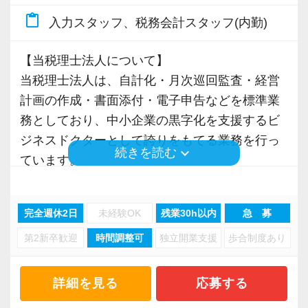
がある方
content_paste
入力スタッフ、税務会計スタッフ(内勤)
■正確な作業ができる方、ホスピタリティが高い
◎担当を持った経験がある方
方
◎サービス業としてお客様に寄り添った対応が
【当税理士法人について】
法人担当社員が安心して仕事を任せられるよう
できる方
当税理士法人は、自計化・月次巡回監査・経営
な正確なお仕事をしてくださる方、「この資料
◎犬が平気で犬アレルギーのない方
計画の作成・書面添付・電子申告などを標準業
を添えておいたら分かりやすいかも」「この場
務としており、中小企業の黒字化を支援するビ
合はこちらのやり方のほうが良さそう」など周
≪テレワーク体制あり！残業は繁忙期でも月20
ジネスドクターとして誇りをもてる業務を行っ
囲のために考えながら行動できる方、大歓迎で
時間以内！≫
keyboard_arrow_down
続きを読む
ています。
す！
状況に応じて週1～2日のテレワークができる環
境は整っています。
関与先は東京、神奈川を中心に、製造業や建設
【社内環境】
原則は出社となりますが、ゆくゆくはテレワー
完全週休2日
未経験OK
残業30h以内
急 募
業、サービス業などが多くなっています。
■コミュニケーション◎
クとオフィスワークを織り交ぜたハイブリット
第2新卒歓迎
時間調整可
独立開業支援
歩合制度あり
新規のご契約は、顧問先や金融機関からのご紹
職場のコミュニケーションを大切にしています
ワークとしての働き方も可能です。
介が多数を占め、開業以来常に増収を重ねてき
ので、定期的に行なう飲み会は2次会、たまに3
ました。
詳細を見る
応募する
次会まで…。
残業は繁忙期でも月20時間程度。
年1回社員旅行もあり、非常にまとまりの良い働