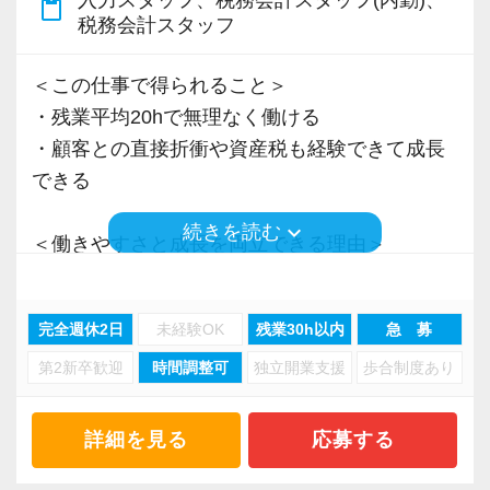
入力スタッフ、税務会計スタッフ(内勤)、
content_paste
タッフや、プライベートの時間を大切にしてい
てより良いサービス提供につながると考えてお
税務会計スタッフ
るスタッフも多く在籍しています。
ります。
そのため、「時短勤務制度」や「業務量の見直
＜この仕事で得られること＞
少しでも当事務所に興味を持っていただけまし
し」など、それぞれのライフスタイルに合わせ
・残業平均20hで無理なく働ける
たら幸いです。
た働き方についても相談可能です。
・顧客との直接折衝や資産税も経験できて成長
カジュアル面談も実施しておりますので、「実
仕事にも真剣に取り組みながら、自分の時間も
できる
際の働き方を知りたい」「制度について詳しく
大切にしたい方にとって、働きやすい環境だと
聞きたい」など、気になることがございました
keyboard_arrow_down
続きを読む
考えています。
＜働きやすさと成長を両立できる理由＞
らお気軽にご相談ください。
・入力業務はアシスタントが担当
皆様からのご応募をお待ちしております。
また、資格取得と仕事を両立したい方も応援し
・分業体制で業務負担を軽減
完全週休2日
未経験OK
残業30h以内
急 募
ています。
・顧客対応や提案業務に集中可能
税理士を目指す方にとって、働きながら勉強で
第2新卒歓迎
時間調整可
独立開業支援
歩合制度あり
・資産税や相続など専門性の高い案件あり
きる環境は非常に重要です。
・顧客と直接折衝する機会が豊富
資格取得支援制度や資格手当など、資格取得を
・経験値が自然と積み上がる環境
詳細を見る
応募する
目指す方にも嬉しい環境を整えてお待ちしてい