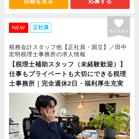
より成長スピードが上がったと感じています。
詳細を見る
応募する
・資格取得支援や手当あり！働きながら資格取
得を目指しやすい環境です
Q. 職場の雰囲気は？
favorite
・未経験者も経験者も、それぞれに合った成長
正社員
A. 上司や先輩に相談しやすく、風通しの良い職
NEW
マイリスト
機会がある税理士事務所です
場だと感じています。
税務会計スタッフ他【正社員・国立】／田中
【事務所について】
宏明税理士事務所の求人情報
＜求める人材＞
国立駅徒歩3分、少数精鋭の税理士事務所です。
・税務経験を活かして成長したい方
【税理士補助スタッフ（未経験歓迎）】
当事務所が掲げる経営理念は「関与先企業100％
・キャリアアップ志向のある方
仕事もプライベートも大切にできる税理
黒字化」です。
・主体的に業務を進められる方
士事務所｜完全週休2日・福利厚生充実
税理士や日商簿記保有者、子育て中の方、資格
・顧客対応や提案業務に挑戦したい方
取得を目指して勉強中の方など、さまざまなメ
・資産税など専門性を高めたい方
ンバーが在籍しています。
・将来的にマネジメントに関わりたい方
これまで業界未経験で入社された方や、経験を
活かして入社された方も活躍しています。
＜まずはカジュアル面談へ＞
そんな当事務所では、どのような方でも安心し
・事前に気軽な面談を実施