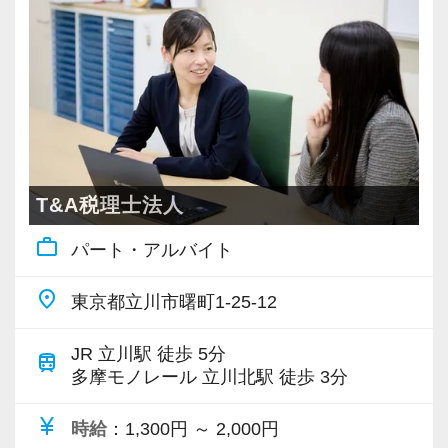
すぐに活躍できる環境です♪≫
がるやりがいのある仕事をぜひしていただきた
十分な経験をお持ちの方には、早い段階で担当
いです。
をお任せしたいと思っています。
働いていく中で、パートから時短社員、時短社
スキルと経験、お任せする案件の規模を考えな
員から正社員といった形でキャリアアップして
がら担当先を割り振りますので、無理なくステ
いくことも可能です。
ップアップを目指せます。
これまでのご経験を活かしたい方はもちろん、
■家族との時間を大切にしながら働きたい方
新たにチャレンジしてみたいことなどがあれば
T&A税理士法人
ご自身にあった働き方や、スキルアップしたい
ぜひ教えてください。
work_outline
パート・アルバイト
という気持ちを尊重します。
最大限希望を考慮したステージをご用意させて
いただきます！
place
東京都立川市曙町1-25-12
■子育て中も安心して働きたい方
子育て世代のスタッフが多いので、急なお休み
≪求める人物像≫
JR 立川駅 徒歩 5分
train
などにも理解がある職場です。
◎税理士資格保持者の方
多摩モノレール 立川北駅 徒歩 3分
同じ環境の方が多いのでお昼休みにお子さんの
◎将来の幹部候補として活躍してくださる方
currency_yen
ことで相談したり等盛り上がっています。
時給
：1,300円 ～ 2,000円
◎一連の税務会計・決算・申告業務の対応経験