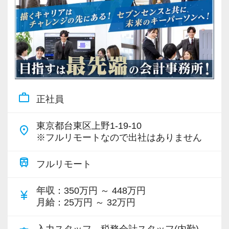
かいません。
きました。
これからも進化を続ける税理士業界の中で、誰
【こんな方に向いています】
もが「ここで働きたい」と思える事務所づくり
・働きやすい環境で長くキャリアを築きたい方
を目指していきます。
・仕事とプライベートを両立したい方
・AIやデジタルを活用した働き方に興味がある
【時間に関する考え方】
方
work_outline
正社員
当事務所は、何よりも時間を大切にしていま
・風通しの良い環境で安心して働きたい方
す。
・新しい環境でキャリアや働き方をより良いも
東京都台東区上野1-19-10
place
そのため、業務の中で発生する無駄な作業を見
のにしたい方
※フルリモートなので出社はありません
直し、効率化できる部分には積極的に取り組ん
train
でいます。
フルリモート
【採用担当から】
限られた時間の中で集中して業務に取り組み、
当事務所では、一人ひとりが働きやすい環境を
年収
：350万円 ～ 448万円
仕事を終えた後のプライベートの時間も大切に
currency_yen
整えながら、お客様の黒字化経営を全力で支援
月給
：25万円 ～ 32万円
してほしいという考えです。
しています。
当事務所には、子育てをしながら働いているス
働く方のやりがいや充実した生活が、結果とし