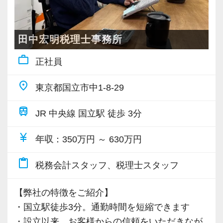
て長く働ける税理士事務所を創っていくことを
・仕事内容やキャリアを相談可
目標にしています。
・ざっくばらんに質問OK
この業界では、AIやデジタルの活用が急速に進
・納得後に選考へ進めます
田中宏明税理士事務所
んでいます。
・入社時期は柔軟に対応
work_outline
正社員
当事務所では早い段階から、業務効率化につな
・半年～1年の調整も可能
がるものは積極的に導入し、それが働くスタッ
place
東京都国立市中1-8-29
フのため、お客様のためになるよう取り組んで
まずはカジュアル面談からでも歓迎です
きました。
「応募する」からお気軽にご連絡ください。
train
JR 中央線 国立駅 徒歩 3分
これからも進化を続ける税理士業界の中で、誰
currency_yen
もが「ここで働きたい」と思える事務所づくり
年収
：350万円 ～ 630万円
を目指していきます。
content_paste
税務会計スタッフ、税理士スタッフ
【時間に関する考え方】
【弊社の特徴をご紹介】
当事務所は、何よりも時間を大切にしていま
・国立駅徒歩3分。通勤時間を短縮できます
す。
・設立以来、お客様からの信頼をいただきなが