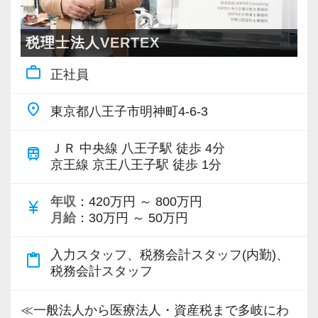
・風通しの良い環境で安心して働きたい方
＜成長中の税理士法人＞
・新しい環境でキャリアや働き方をより良いも
・全国14拠点で事業展開
税理士法人VERTEX
のにしたい方
・従業員240名以上に拡大
work_outline
正社員
・会計・税務・財務・労務まで対応
【採用担当から】
・専門家が在籍しワンストップ支援
place
東京都八王子市明神町4-6-3
当事務所では、一人ひとりが働きやすい環境を
整えながら、お客様の黒字化経営を全力で支援
＜学びを後押し＞
ＪＲ 中央線 八王子駅 徒歩 4分
train
しています。
・書籍購入費／研修費は全額会社負担
京王線 京王八王子駅 徒歩 1分
働く方のやりがいや充実した生活が、結果とし
・隔月で税法・実務の学習会あり
てより良いサービス提供につながると考えてお
年収
：420万円 ～ 800万円
・資格取得を目指す社員が多数
currency_yen
月給
：30万円 ～ 50万円
ります。
少しでも当事務所に興味を持っていただけまし
＜募集の背景＞
入力スタッフ、税務会計スタッフ(内勤)、
content_paste
たら幸いです。
・事業拡大に伴う増員募集
税務会計スタッフ
カジュアル面談も実施しておりますので、「実
・組織力強化に向けた採用
際の働き方を知りたい」「制度について詳しく
・将来の中核人材を募集
≪一般法人から医療法人・資産税まで多岐にわ