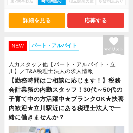
第2新卒歓迎
時間調整可
独立開業支援
歩合制度あり
新規のご契約は、顧問先や金融機関からのご紹
私たちはそこを重視しています。
介が多数を占め、開業以来常に増収を重ねてき
それぞれのメンバーが、快適に長く活躍できる
ました。
詳細を見る
応募する
環境作りに力を入れています！
法人担当社員は毎月顧問先を訪問し、お客様と
≪オフィスカジュアルOK！税理士事務所らしく
favorite
対面でお話を伺っています。
パート・アルバイト
NEW
ない事務所≫
マイリスト
今回は、そんな法人担当社員を所内でサポート
男女を問わず、オフィスカジュアルOKです。
してくださる内勤のパートスタッフを募集しま
極端にラフすぎるのはNGですが、上下スーツで
入力スタッフ他【パート・アルバイト・立
す！
川】／T&A税理士法人の求人情報
ある必要はありません。
【勤務時間はご相談に応じます！】税務
【求める人物像】
会計業務の内勤スタッフ！30代～50代の
犬がいることなども含めて一般的な税理士事務
■ライフステージに合った働き方をしたい方
所のような固さはないため「税理士事務所っぽ
子育て中の方活躍中★ブランクOK★扶養
フルタイムでキャリアを築きたいと思っていて
くない」と言われることも多いです。
内歓迎★立川駅近にある税理士法人で一
も、ご家庭の事情などで働ける時間に制限が出
緒に働きませんか？
てしまう方も勤務日数等ご相談にのります。
≪経験者には早い段階で担当をお任せします！
いまのご自身に可能な時間の範囲で、将来に繋