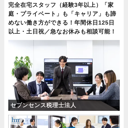
国立駅徒歩3分、少数精鋭の税理士事務所です。
完全在宅スタッフ（経験3年以上）「家
また、資格取得と仕事を両立したい方も応援し
当事務所が掲げる経営理念は「関与先企業100％
ています。
庭・プライベート」も「キャリア」も諦
黒字化」です。
税理士を目指す方にとって、働きながら勉強で
めない働き方ができる！年間休日125日
税理士や日商簿記保有者、子育て中の方、資格
きる環境は非常に重要です。
以上・土日祝／急なお休みも相談可能！
取得を目指して勉強中の方など、さまざまなメ
資格取得支援制度や資格手当など、資格取得を
ンバーが在籍しています。
目指す方にも嬉しい環境を整えてお待ちしてい
これまで業界未経験で入社された方や、経験を
ます。
活かして入社された方も活躍しています。
そんな当事務所では、どのような方でも安心し
【事務所の組織体系について】
て長く働ける税理士事務所を創っていくことを
当事務所は男性3名、女性3名の6名体制です。
目標にしています。
少人数の組織だからこそ、メンバー同士の距離
この業界では、AIやデジタルの活用が急速に進
が近く、風通しの良い環境が特徴です。
んでいます。
採用においても、経験や資格だけでなく、人柄
セブンセンス税理士法人
当事務所では早い段階から、業務効率化につな
を大切にしています。
がるものは積極的に導入し、それが働くスタッ
そのため、スタッフは温かく、話しやすい人し
フのため、お客様のためになるよう取り組んで