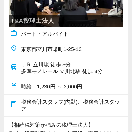
員から正社員といった形でキャリアアップして
いくことも可能です。
T&A税理士法人
■家族との時間を大切にしながら働きたい方
work_outline
パート・アルバイト
ご自身にあった働き方や、スキルアップしたい
という気持ちを尊重します。
place
東京都立川市曙町1-25-12
■子育て中も安心して働きたい方
ＪＲ 立川駅 徒歩 5分
train
子育て世代のスタッフが多いので、急なお休み
多摩モノレール 立川北駅 徒歩 3分
などにも理解がある職場です。
currency_yen
時給
：1,230円 ～ 2,000円
同じ環境の方が多いのでお昼休みにお子さんの
ことで相談したり等盛り上がっています。
税務会計スタッフ(内勤)、税務会計スタッ
content_paste
フ
■正確な作業ができる方、ホスピタリティが高い
方
【相続税対策が強みの税理士法人】
法人担当社員が安心して仕事を任せられるよう