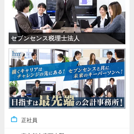
セブンセンス税理士法人
work_outline
正社員