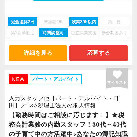
男女を問わず、オフィスカジュアルOKです。
お客様は建築・不動産・IT・飲食・サービス業
極端にラフすぎるのはNGですが、上下スーツで
など業種や規模も幅広く、医療法人や資産税な
受験を予定している方には、試験日の休暇取得
ある必要はありません。
完全週休2日
未経験OK
残業30h以内
急 募
どの案件の実績も少なくありません。
など柔軟に対応するのでご安心ください！
第2新卒歓迎
時間調整可
独立開業支援
歩合制度あり
犬がいることなども含めて一般的な税理士事務
多岐にわたる業務を手掛ける中で、数字だけを
≪人を見たコミュニケーションができる方と一
所のような固さはないため「税理士事務所っぽ
見た事務的な処理ではなく、あくまで「人と
緒に働きたい≫
詳細を見る
応募する
くない」と言われることも多いです。
人」の会話やコミュニケーションから生まれる
同じ会計事務所の経験者でも「数字として税務
信頼関係を大切にしています。
を処理してきた人」と「サービス業として対応
favorite
≪入力業務や問い合わせ対応などを中心にした
パート・アルバイト
してきた人」では、向いている事務所は異なっ
NEW
マイリスト
サポートをお任せします！≫
今回ご入社いただける税理士の方には将来の幹
てきます。
税理士や職員のサポートとして、各種入力業務
部候補としてご活躍いただきたいと考えていま
私たちは後者のような方を求めています。
入力スタッフ他【パート・アルバイト・町
やお客様からの問い合わせ対応などをお任せし
す。
田】／T&A税理士法人の求人情報
生産性や効率を意識しながらも「もっとお客様
ます。
幅広い経験が積める環境で、スタッフのマネジ
【勤務時間はご相談に応じます！】★税
に寄り添った提案やサポートがしたい」という
そのほか郵便局へ書類を出しにいく、消耗品を
メントなど組織作りにも携わっていただきます
方は、ぜひVERTEXへご応募ください。
務会計業務の内勤スタッフ！30代～40代
買いに行くなど、細かな雑務が発生した際に
ので、税理士としてのキャリアの幅を広げるこ
の子育て中の方活躍中♪あなたの簿記知識