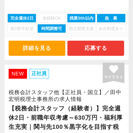
・入力業務はアシスタントが担当
・分業体制で業務負担を軽減
完全週休2日
未経験OK
残業30h以内
急 募
・顧客対応や提案業務に集中可能
第2新卒歓迎
時間調整可
独立開業支援
歩合制度あり
・資産税や相続など専門性の高い案件あり
・顧客と直接折衝する機会が豊富
・経験値が自然と積み上がる環境
詳細を見る
応募する
＜働きやすい環境＞
favorite
・有給取得率90％以上
正社員
NEW
マイリスト
・年間休日125日以上
・繁忙期も月30～40h程度
税務会計スタッフ他【正社員・国立】／田中
・男性の育休取得率100％
宏明税理士事務所の求人情報
・テレワーク導入済み
【税務会計スタッフ（経験者）】完全週
・全席デュアルモニタ完備
休2日・前職年収考慮～630万円・福利厚
生充実｜関与先100％黒字化を目指す税
＜幅広い経験・成長環境＞