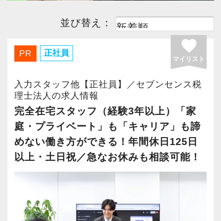
並び替え：
favorite
正社員
PR
マイリスト
入力スタッフ他【正社員】／セブンセンス税
理士法人の求人情報
完全在宅スタッフ（経験3年以上）「家
庭・プライベート」も「キャリア」も諦
めない働き方ができる！年間休日125日
以上・土日祝／急なお休みも相談可能！