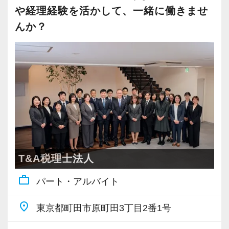
も、対応していただく予定です。
とができます。
や経理経験を活かして、一緒に働きませ
んか？
また意欲があり本人の希望があれば、パートで
◆小型犬がいる会計事務所です
あっても担当をお任せすることができます。
所内には代表が飼っている小型犬(チワワ)がいま
す。
例えば
犬好きな方なら癒されながら働ける環境です。
「今は子育て中だから限られた時間で働きゆく
一方で犬が苦手な方、アレルギーがある方など
ゆくは正社員で活躍したい」
は難しいかもしれません。
といった方も大歓迎です！
≪「会話」から生まれる信頼をサービスに昇華
◆最低勤務日数について
させる醍醐味≫
T&A税理士法人
あまり厳密には定めていませんが、週3～4日程
私たちの仕事は「サービス業」だと考えていま
度で1日5～6時間ほど勤務していただける方を想
work_outline
パート・アルバイト
す。
定しています。
ただ資料やデータを見て、機械的に処理するだ
place
もちろん随時の状況に合わせてこれ以下やフル
東京都町田市原町田3丁目2番1号
けでは、お客様と事務所双方にとって気持ちの
タイムなど、希望に応じた環境をご用意します
いい関係とは言えません。