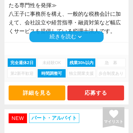
聞きたい」など、気になることがございました
たる専門性を発揮≫
らお気軽にご相談ください。
＜先輩スタッフの声＞
八王子に事務所を構え、一般的な税務会計に加
皆様からのご応募をお待ちしております。
Q. 当事務所を選んだ理由は？
えて、会社設立や経営指導・融資対策など幅広
A. 幅広い業務を経験できる点に魅力を感じ、入
くサービスを提供している税理士法人です。
keyboard_arrow_down
続きを読む
所を決めました。
お客様は建築・不動産・IT・飲食・サービス業
Q. 実際に働いてみてどうですか？
など業種や規模も幅広く、医療法人や資産税な
完全週休2日
未経験OK
残業30h以内
急 募
A. さまざまな業務を任せてもらえるので、以前
どの案件の実績も少なくありません。
より成長スピードが上がったと感じています。
第2新卒歓迎
時間調整可
独立開業支援
歩合制度あり
多岐にわたる業務を手掛ける中で、数字だけを
Q. 職場の雰囲気は？
見た事務的な処理ではなく、あくまで「人と
詳細を見る
応募する
A. 上司や先輩に相談しやすく、風通しの良い職
人」の会話やコミュニケーションから生まれる
場だと感じています。
信頼関係を大切にしています。
favorite
パート・アルバイト
NEW
マイリスト
＜求める人材＞
◆小型犬がいる会計事務所です
・税務経験を活かして成長したい方