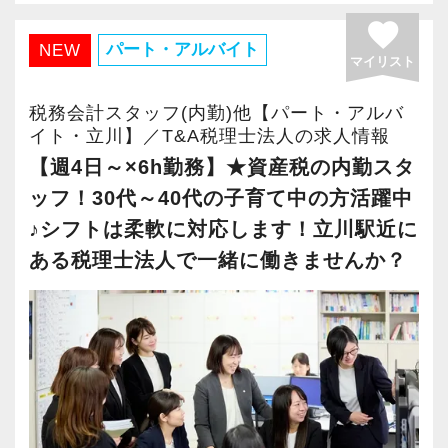
通常時ならあっても10時間前後です。
法人担当社員は毎月顧問先を訪問し、お客様と
きやすい職場です。
favorite
ですので、ワークライフバランスに関する心配
対面でお話を伺っています。
パート・アルバイト
NEW
もありません。
マイリスト
今回は、そんな法人担当社員を所内でサポート
■オフィスカジュアルＯＫ
してくださる内勤のパートスタッフを募集しま
デニムやスウェットはＮＧですが、スーツであ
税務会計スタッフ(内勤)他【パート・アルバ
≪人を見たコミュニケーションができる方と一
す！
イト・立川】／T&A税理士法人の求人情報
る必要はありません。
緒に働きたい≫
【週4日～×6h勤務】★資産税の内勤スタ
同じ会計事務所の経験者でも「数字として税務
【求める人物像】
ッフ！30代～40代の子育て中の方活躍中
■お弁当代補助あり
を処理してきた人」と「サービス業として対応
■ライフステージに合った働き方をしたい方
提携のお弁当やさんで注文すると、会社から補
♪シフトは柔軟に対応します！立川駅近に
してきた人」では、向いている事務所は異なっ
フルタイムでキャリアを築きたいと思っていて
助が出ます！近隣には飲食店やスーパー・コン
ある税理士法人で一緒に働きませんか？
てきます。
も、ご家庭の事情などで働ける時間に制限が出
ビニエンスストアなどランチの選択肢がたくさ
私たちは後者のような方を求めています。
てしまう方も勤務日数等ご相談にのります。
んあります。
生産性や効率を意識しながらも「もっとお客様
いまのご自身に可能な時間の範囲で、将来に繋
に寄り添った提案やサポートがしたい」という
がるやりがいのある仕事をぜひしていただきた
明るく協調性がありバイタリティーに富んだ
方は、ぜひVERTEXへご応募ください。
いです。
方、ぜひ一緒に事務所を盛り上げていきましょ
働いていく中で、パートから時短社員、時短社
う！