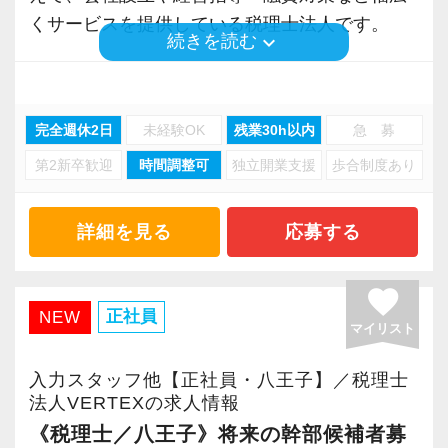
くサービスを提供している税理士法人です。
≪オフィスカジュアルOK！税理士事務所らしく
keyboard_arrow_down
続きを読む
ない事務所≫
お客様は建築・不動産・IT・飲食・サービス業
男女を問わず、オフィスカジュアルOKです。
など業種や規模も幅広く、医療法人や資産税な
極端にラフすぎるのはNGですが、上下スーツで
完全週休2日
未経験OK
残業30h以内
急 募
どの案件の実績も少なくありません。
ある必要はありません。
第2新卒歓迎
時間調整可
独立開業支援
歩合制度あり
多岐にわたる業務を手掛ける中で、数字だけを
犬がいることなども含めて一般的な税理士事務
見た事務的な処理ではなく、あくまで「人と
詳細を見る
応募する
所のような固さはないため「税理士事務所っぽ
人」の会話やコミュニケーションから生まれる
くない」と言われることも多いです。
信頼関係を大切にしています。
favorite
正社員
NEW
≪経験者には早い段階で担当をお任せします！
マイリスト
◆小型犬がいる会計事務所です
すぐに活躍できる環境です♪≫
所内には代表が飼っている小型犬(チワワ)がいま
入力スタッフ他【正社員・八王子】／税理士
十分な経験をお持ちの方には、早い段階で担当
す。
法人VERTEXの求人情報
をお任せしたいと思っています。
犬好きな方なら癒されながら働ける環境です。
《税理士／八王子》将来の幹部候補者募
スキルと経験、お任せする案件の規模を考えな