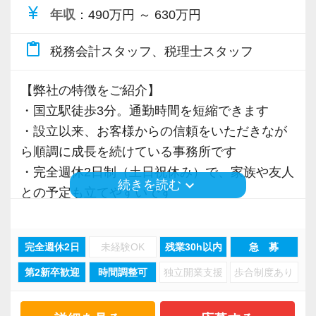
・隔月で税法・実務の学習会あり
currency_yen
年収
：490万円 ～ 630万円
・資格取得を目指す社員が多数
content_paste
税務会計スタッフ、税理士スタッフ
＜募集の背景＞
【弊社の特徴をご紹介】
・事業拡大に伴う増員募集
・国立駅徒歩3分。通勤時間を短縮できます
・組織力強化に向けた採用
・設立以来、お客様からの信頼をいただきなが
・将来の中核人材を募集
ら順調に成長を続けている事務所です
・完全週休2日制（土日祝休み）で、家族や友人
＜先輩スタッフの声＞
keyboard_arrow_down
続きを読む
との予定も立てやすいです
Q. 当事務所を選んだ理由は？
・綺麗なオフィス＆快適な空間で、業務に集中
A. 幅広い業務を経験できる点に魅力を感じ、入
して取り組めます
所を決めました。
完全週休2日
未経験OK
残業30h以内
急 募
・AIやデジタル化による業務効率化に取り組
第2新卒歓迎
時間調整可
独立開業支援
歩合制度あり
み、メリハリを持って働ける環境づくりを徹底
Q. 実際に働いてみてどうですか？
・子育て中の方や税理士を目指している方も活
A. さまざまな業務を任せてもらえるので、以前
躍しています