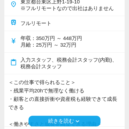
東京都台東区上野1-19-10
place
※フルリモートなので出社はありません
train
フルリモート
年収
：350万円 ～ 448万円
currency_yen
月給
：25万円 ～ 32万円
入力スタッフ、税務会計スタッフ(内勤)、
content_paste
税務会計スタッフ
＜この仕事で得られること＞
・残業平均20hで無理なく働ける
・顧客との直接折衝や資産税も経験できて成長
できる
keyboard_arrow_down
続きを読む
＜働きやすさと成長を両立できる理由＞