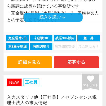
そのため、業務の中で発生する無駄な作業を見
ら順調に成長を続けている事務所です
直し、効率化できる部分には積極的に取り組ん
・完全週休2日制（土日祝休み）で、家族や友人
でいます。
keyboard_arrow_down
続きを読む
との予定も立てやすいです
限られた時間の中で集中して業務に取り組み、
・綺麗なオフィス＆快適な空間で、業務に集中
仕事を終えた後のプライベートの時間も大切に
して取り組めます
してほしいという考えです。
完全週休2日
未経験OK
残業30h以内
急 募
・AIやデジタル化による業務効率化に取り組
当事務所には、子育てをしながら働いているス
第2新卒歓迎
時間調整可
独立開業支援
歩合制度あり
み、メリハリを持って働ける環境づくりを徹底
タッフや、プライベートの時間を大切にしてい
・子育て中の方や税理士を目指している方も活
るスタッフも多く在籍しています。
躍しています
詳細を見る
応募する
そのため、「時短勤務制度」や「業務量の見直
・資格取得支援や手当あり！働きながら資格取
し」など、それぞれのライフスタイルに合わせ
得を目指しやすい環境です
た働き方についても相談可能です。
favorite
・未経験者も経験者も、それぞれに合った成長
正社員
NEW
仕事にも真剣に取り組みながら、自分の時間も
マイリスト
機会がある税理士事務所です
大切にしたい方にとって、働きやすい環境だと
考えています。
入力スタッフ他【正社員】／セブンセンス税
【事務所について】
理士法人の求人情報