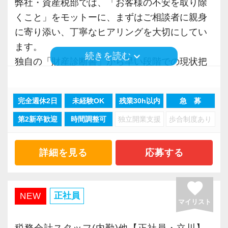
弊社・資産税部では、「お客様の不安を取り除
な正確なお仕事をしてくださる方、「この資料
くこと」をモットーに、まずはご相談者に親身
を添えておいたら分かりやすいかも」「この場
に寄り添い、丁寧なヒアリングを大切にしてい
合はこちらのやり方のほうが良さそう」など周
ます。
囲のために考えながら行動できる方、大歓迎で
keyboard_arrow_down
続きを読む
独自の「財産診断書」から早い段階での現状把
す！
握ができ、ご家族への想いを形にした多様なプ
ランの提案に繋げていきます。
【社内環境】
完全週休2日
未経験OK
残業30h以内
急 募
相続業務において申告だけを行う税理士事務所
■コミュニケーション◎
第2新卒歓迎
時間調整可
独立開業支援
歩合制度あり
がありますが、弊社では相続税対策に力を入れ
30代～50代の主婦メンバーが多数活躍してお
ています。
り、和やかで相談しやすい風通しの良い雰囲気
遺産分割を巡ってご家族が揉めることが無いよ
詳細を見る
応募する
です。
う、公平な第三者となり、適切かつ最善のプラ
お茶・コーヒーなどフリードリンクもありリラ
ンをご提案します。
favorite
ックスしながら仕事に取り組める環境です。
正社員
NEW
マイリスト
法人業務だけでなく、相続・事業承継にも強み
■オフィスカジュアルＯＫ
を持ち、資産税部では年間100件以上の案件を受