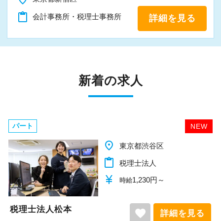
content_paste
会計事務所・税理士事務所
詳細を見る
新着の求人
パート
NEW
place
東京都渋谷区
content_paste
税理士法人
currency_yen
1,230円～
時給
税理士法人松本
favorite
詳細を見る