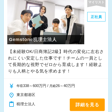
マイリスト
正社員
Gemstone税理士法人
【未経験OK/日商簿記2級】時代の変化に左右さ
れにくい安定した仕事です！チームの一員とし
て⻑期的な視野でゼロから育成します！経験よ
りも人柄とやる気を求めます！
currency_yen
338～600万円 /
26～40万円
年収
月給
place
東京都港区
content_paste
税理士法人
詳細を見る