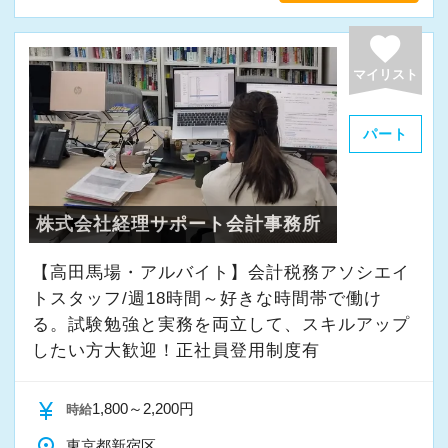
favorite
マイリスト
パート
株式会社経理サポート会計事務所
【高田馬場・アルバイト】会計税務アソシエイ
トスタッフ/週18時間～好きな時間帯で働け
る。試験勉強と実務を両立して、スキルアップ
したい方大歓迎！正社員登用制度有
currency_yen
1,800～2,200円
時給
place
東京都新宿区