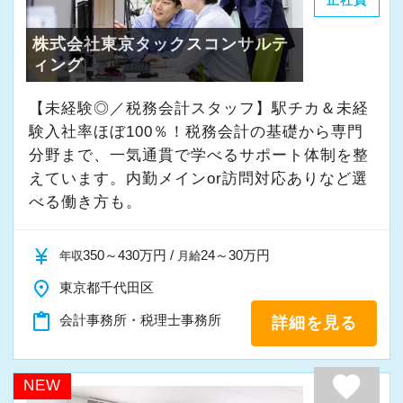
正社員
株式会社東京タックスコンサルテ
ィング
【未経験◎／税務会計スタッフ】駅チカ＆未経
験入社率ほぼ100％！税務会計の基礎から専門
分野まで、一気通貫で学べるサポート体制を整
えています。内勤メインor訪問対応ありなど選
べる働き方も。
currency_yen
350～430万円 /
24～30万円
年収
月給
place
東京都千代田区
content_paste
会計事務所・税理士事務所
詳細を見る
favorite
NEW