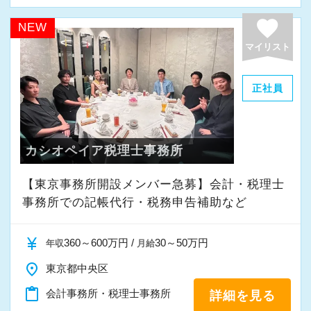
favorite
NEW
マイリスト
正社員
カシオペイア税理士事務所
【東京事務所開設メンバー急募】会計・税理士
事務所での記帳代行・税務申告補助など
currency_yen
360～600万円 /
30～50万円
年収
月給
place
東京都中央区
content_paste
会計事務所・税理士事務所
詳細を見る