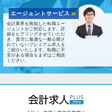
エージェントサービス
keyboard_double_arrow_right
会計業界を熟知した転職エー
ジェントがご対応します。詳
細をヒアリングさせていただ
き、貴方に最適な一般公開さ
れていないプレミアム求人を
ご紹介いたします。転職に不
安がある場合もまずはご相談
ください。