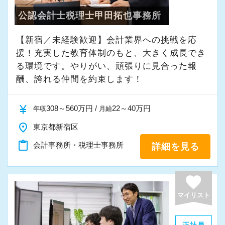
公認会計士税理士甲田拓也事務所
【新宿／未経験歓迎】会計業界への挑戦を応
援！充実した教育体制のもと、大きく成長でき
る環境です。やりがい、頑張りに見合った報
酬、誇れる仲間を約束します！
currency_yen
308～560万円 /
22～40万円
年収
月給
place
東京都新宿区
content_paste
会計事務所・税理士事務所
詳細を見る
favorite
マイリスト