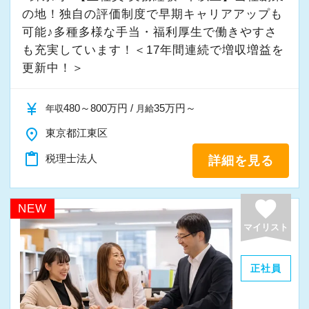
の地！独自の評価制度で早期キャリアアップも
可能♪多種多様な手当・福利厚生で働きやすさ
も充実しています！＜17年間連続で増収増益を
更新中！＞
currency_yen
480～800万円 /
35万円～
年収
月給
place
東京都江東区
content_paste
税理士法人
詳細を見る
favorite
NEW
マイリスト
正社員