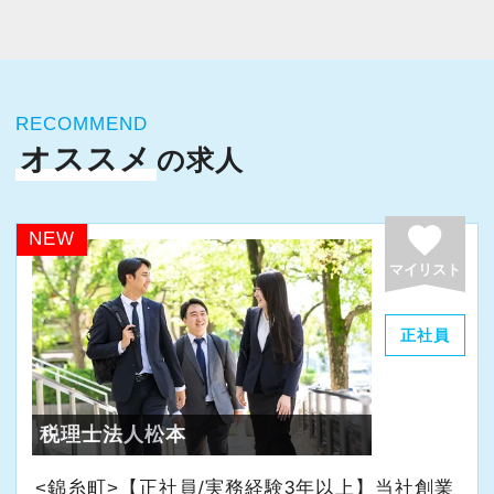
今すぐ会員登録
PC版サイトを見る
RECOMMEND
オススメ
の求人
採用ご担当者様
favorite
NEW
マイリスト
正社員
税理士法人松本
<錦糸町>【正社員/実務経験3年以上】当社創業