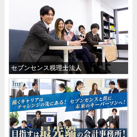
当面は新規開拓よりも既存のお客様が抱える潜
め、英語での申告書作成ノウハウもしっかり伝
在ニーズをヒアリングし、それらを拾い上げて
授いたします！
いきます。
ひとつの会社の内部には複数の課題が領域ごと
【未経験から半年で担当を持つことも可能！】
に潜んでいるため、パートナーとして貢献でき
当法人ではあまり資格に重きを置いておらず、
ることを見つけていき顧客満足度向上へ繋げる
人柄を重視してお仕事をお任せしています。
のが私たちのミッションです。
知識を身に付けつつ要領よくコミュニケーショ
セブンセンス税理士法人
ンが取れる方なら、未経験でも半年ほどで担当
【コミュニケーションの先にあるニーズを掴
を持つことが可能です。
む！】
大切なのは定型的な税務だけでなく、コミュニ
まずは小規模な企業から少しずつ慣れていき、
ケーションを通じて出てくるお客様のお悩みに
徐々に難易度の高い案件にもチャレンジしてい
寄り添うことです。
きましょう！
当法人では国際税務による通関や貿易、海外移
【手厚い報酬＆働きやすさも完備していま
転、企業の合併・吸収（M＆A）による手続きな