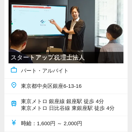
と知識をゼロから身に付けられます！
税務・会計の経験と知識を磨きながらステップ
アップを目指しませんか？
【対象業種100種以上！節税・融資・税務調査に
強い税理士法人です】
創業以来17年連続増収増益、顧問先数2500以
スタートアップ税理士法人
上、全国6拠点で安定的に成長中です。
work_outline
パート・アルバイト
お客様に事務所までご来社いただく来所型サー
ビスで、中小企業の経営を幅広くサポートして
place
東京都中央区銀座6-13-16
います。
東京メトロ 銀座線 銀座駅 徒歩 4分
train
専門Webサイトを10サイト以上運営しており、
東京メトロ 日比谷線 東銀座駅 徒歩 4分
新規顧問契約のお客様が毎年400件以上増加！
currency_yen
各オフィスに国税OB税理士が在籍しているの
時給
：1,600円 ～ 2,000円
で、税務調査にも精通しています。