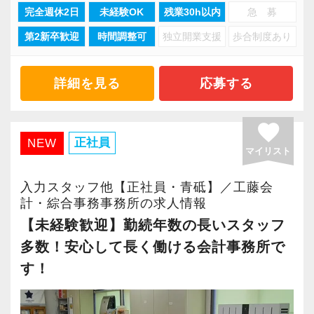
・ライセンス取得費用を事務所が負担
完全週休2日
未経験OK
残業30h以内
急 募
正直に言えば、私は英語が話せるわけでも、税
より多くの「ありがとう」と笑顔をいただき続
たいと考えています。
法にとびきり詳しいわけでもありません。
第2新卒歓迎
時間調整可
独立開業支援
歩合制度あり
けるために「情熱家であれ！」がモットーで
「将来税理士を目指している方」や「勉強と仕
ただ、昔から「経営」が大好きでした。
す。
【当事務所の特徴】
事を両立しながら成長したい方」はご応募くだ
税理士は"技術者"ですが、AIがある今、技術者で
当事務所は、税理士受験生を応援する事務所で
詳細を見る
応募する
さい。
終わってしまうのが一番もったいない。
【求職者へのメッセージ】
す。
定型作業はAIが引き受けてくれるからこそ、そ
異業種からの転職者が多く、銀行員・営業・保
勉強時間を確保しながら働ける環境づくりを大
favorite
の先で「数字を経営に活かす」人にしかできな
険外交員・経理・事務などユニークな職歴を持
切にしています。
正社員
NEW
マイリスト
い仕事に価値が移っていきます。
った仲間がたくさんいます。
パート・アルバイトは平日の週3日～、1日4時間
まだ誰も本気で手をつけていない新しい分野
共通しているのは“諦めない心”を持っているこ
～勤務可能です。勤務時間や曜日はご相談くだ
入力スタッフ他【正社員・青砥】／工藤会
へ、AIという最高の相棒とともに、堂々と挑め
と。
さい。
計・綜合事務事務所の求人情報
る時代です。
未経験のオフィスワークでも前向きに取り組み
【未経験歓迎】勤続年数の長いスタッフ
今は未熟でも構いません。
続けることができる人、わからないことは一人
また、少数精鋭の事務所だからこそ、堅苦しさ
多数！安心して長く働ける会計事務所で
誠実で、自分の頭で考えて動ける方なら、必ず
で悩まずにどんどん聞ける人は、ぐんぐん成長
のない働きやすい環境を大切にしています。
す！
伸びていけます。
できるはずです。
少しでも心が動いたら、まずは気軽にお話しし
・朝礼なし