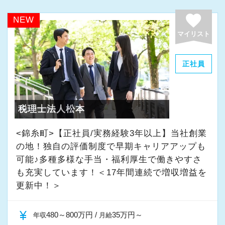
入社後はOJTで会計ソフトの使い方から仕訳や
・テレワーク導入済み
持っていただき、なるべく早くお客様との現場
入力の方法・手順などを教えていきます。
favorite
・全席デュアルモニタ完備
NEW
に出て仕事の実感を得ながらスキルアップをし
その後は税務スタッフの指示に従って仕訳・入
マイリスト
ていただきます。
力業務を軸にお願いします。
＜幅広い経験・成長環境＞
・クライアント2500社以上
正社員
そのため、動画研修や社内勉強会なども取り入
具体的には…
・9割が紹介の安定基盤
れスピーディに成長できるよう指導を行ってい
◎仕訳・入力業務
・一般企業～医療・学校法人まで対応
きます。
◎電話応対・来客対応
・個人～大企業まで幅広く経験可能
税理士法人松本
少ない人数なのでいつでも相談できますし、声
◎その他事務作業など
・税務顧問＋資産税に関与
をかけにくい雰囲気などもなく未経験でも安心
<錦糸町>【正社員/実務経験3年以上】当社創業
・相続／事業承継／M&Aにも対応
してスキルアップできる環境です♪
の地！独自の評価制度で早期キャリアアップも
アルバイト・パートの方でも「この業務もやっ
可能♪多種多様な手当・福利厚生で働きやすさ
てみたい！」という希望があればお任せするの
＜成長中の税理士法人＞
【こんな方を求めています！】
も充実しています！＜17年間連続で増収増益を
で、気兼ねなく教えてくださいね♪
・全国14拠点で事業展開
＜必須＞
更新中！＞
・従業員240名以上に拡大
◎日商簿記3級以上
【こんな方を求めています！】
・会計・税務・財務・労務まで対応
★会計・税理士事務所での
currency_yen
480～800万円 /
35万円～
年収
月給
1日4時間、週3日以上からであればシフトは柔軟
・専門家が在籍しワンストップ支援