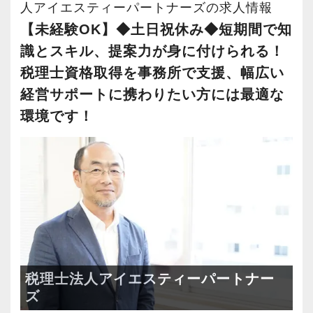
■ 幅広い顧客層で成長できる環境
人アイエスティーパートナーズの求人情報
私たちは、創業時より「上場企業」や「富裕層
【未経験OK】◆土日祝休み◆短期間で知
個人」まで幅広いクライアントをサポートして
識とスキル、提案力が身に付けられる！
います。
税理士資格取得を事務所で支援、幅広い
ベーシックな経験を積んだあとは多様な案件に
経営サポートに携わりたい方には最適な
携わることで、専門分野に偏らない“オールラウ
環境です！
ンダー”として幅広い経験を積み、税務・会計の
プロフェッショナルへと成長できる環境があり
ます。
■ 税理士試験の勉強も応援
税理士資格取得を目指す方にとって、仕事と勉
強の両立は大きな課題です。
そこで私たちは税理士試験前に有給休暇を付与
税理士法人アイエスティーパートナー
する制度を導入しています。
ズ
試験直前に勉強へ集中できる環境を整え、あな