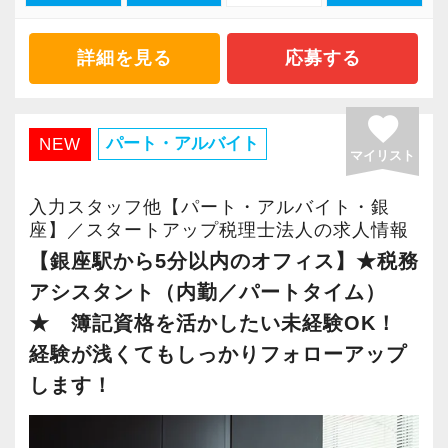
ます。
2021年6月に「渋谷オフィス」を新設し、その
詳細を見る
応募する
後「新宿オフィス」「大阪オフィス」「錦糸町
オフィス」が拡張移転！
favorite
さらに2022年12月には「柏オフィス」を開設
パート・アルバイト
NEW
マイリスト
し、2025年には大阪オフィスを増床するなど、
事業拡大を続けています。
入力スタッフ他【パート・アルバイト・銀
安定性抜群の環境で自己成長を実現できます。
座】／スタートアップ税理士法人の求人情報
【銀座駅から5分以内のオフィス】★税務
社員の持つ「やる・やりたい」という気持ちを
アシスタント（内勤／パートタイム）
大事にしているため、資格を持っていなくて
★ 簿記資格を活かしたい未経験OK！
も、スピーディーなキャリアアップが可能で
経験が浅くてもしっかりフォローアップ
す！
します！
充実した実務重視のOJTで、安心して職務経験