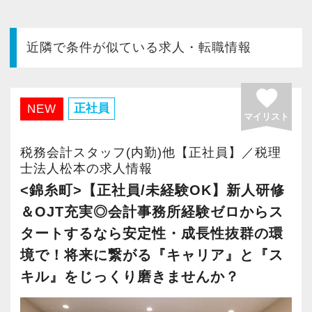
今すぐ会員登録
近隣で条件が似ている求人・転職情報
PC版サイトを見る
favorite
正社員
NEW
マイリスト
採用ご担当者様
税務会計スタッフ(内勤)他【正社員】／税理
士法人松本の求人情報
<錦糸町>【正社員/未経験OK】新人研修
＆OJT充実◎会計事務所経験ゼロからス
タートするなら安定性・成長性抜群の環
境で！将来に繋がる『キャリア』と『ス
キル』をじっくり磨きませんか？