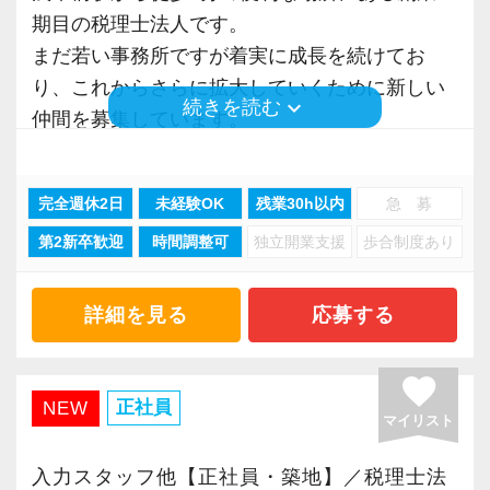
期目の税理士法人です。
＜こんな方を歓迎します＞
まだ若い事務所ですが着実に成長を続けてお
日商簿記3級をお持ちであれば、実務未経験の方
り、これからさらに拡大していくために新しい
も歓迎します。
keyboard_arrow_down
続きを読む
仲間を募集しています。
私たちは「未経験から挑戦したい」「税理士と
・会計業界でキャリアを築きたい
してキャリアを築きたい」という方、ぜひご応
・幅広い税務知識を身につけたい
完全週休2日
未経験OK
残業30h以内
急 募
募お待ちしております！
・地域に根差した事務所で腰を据えて働きたい
第2新卒歓迎
時間調整可
独立開業支援
歩合制度あり
■ 未経験から安心してスタートできる環境
という方をお待ちしています。
入社後は「仕訳入力」や「申告書作成」などの
詳細を見る
応募する
基本業務からスタート。
経験者の方はもちろん、これから会計業界へチ
経験豊富な先輩に分からないことはすぐに相談
favorite
ャレンジしたい方も、ぜひご応募ください。
でき、丁寧な指導を受けながら安心して成長で
正社員
NEW
マイリスト
きます！
入力スタッフ他【正社員・築地】／税理士法