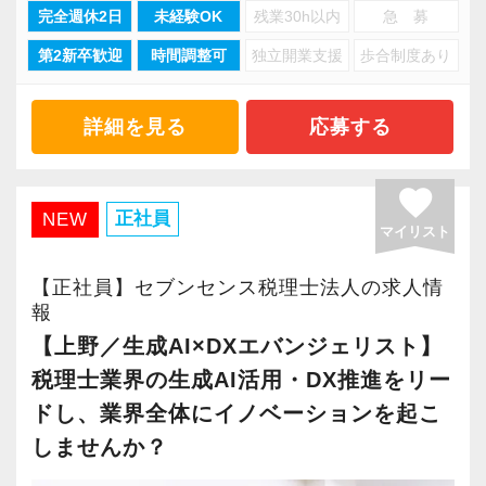
寄り添うことです。
完全週休2日
未経験OK
残業30h以内
急 募
A・国際税務と多岐にわたる経営サポートを行っ
第2新卒歓迎
時間調整可
独立開業支援
歩合制度あり
ています。
当法人では国際税務による通関や貿易、海外移
現在は5～6名の少数チームで運営しており、
転、企業の合併・吸収（M＆A）による手続きな
各々が自分らしさを活かしながらお客様の「代
詳細を見る
応募する
どの案件も発生します。
えの利かないパートナー」として日々奮闘中で
ときには実績のないことをやるケースも少なく
す。
favorite
ありません。
正社員
NEW
マイリスト
法人化から9年経過し、おかげさまで業績は右肩
＜語学力がなくてもOK！＞
上がり。増加の一途をたどる多種多様なお客様
【正社員】セブンセンス税理士法人の求人情
国際税務で英語と接することもありますが、読
からのご要望に対してより柔軟に対応できる体
報
み書きができなくとも翻訳アプリやソフトを使
制を整えるため、新たなスタッフを募集しま
【上野／生成AI×DXエバンジェリスト】
えば誰でも対応することができます。
す！
税理士業界の生成AI活用・DX推進をリー
そのため、英語にアレルギーさえ持っていなけ
ドし、業界全体にイノベーションを起こ
れば語学力がなくても一切問題ありません。
＜既存顧客の潜在ニーズを幅広く対応していく
しませんか？
＞
代表自身が海外で駐在していた経験もあるた