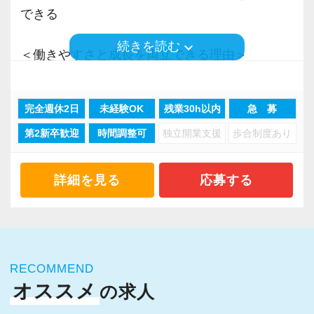
る意欲があれば手を挙げて担当することができ
原則定時で退社いただくので、予定に合わせた
できる
ます。
働き方をしたい方には最適だと思います！
もちろん、その場合は事務所全体で対応をサポ
keyboard_arrow_down
続きを読む
＜働きやすさと成長を両立できる理由＞
ートします。
【将来的な正社員登用もOK！】
・入力業務はアシスタントが担当
学生の方や子育て中の方などで、
・分業体制で業務負担を軽減
定型以外の案件に対応し、売上に貢献していた
完全週休2日
未経験OK
残業30h以内
急 募
「今は正社員勤務が難しいけれど 落ち着いた
・顧客対応や提案業務に集中可能
だけた方には通常給与のほかにインセンティブ
ら安定した働き方をしたい…」
第2新卒歓迎
時間調整可
独立開業支援
歩合制度あり
・資産税や相続など専門性の高い案件あり
を支給。
という方も大歓迎！
・顧客と直接折衝する機会が豊富
スキルの幅を広げれば広げるほど評価され、収
・経験値が自然と積み上がる環境
詳細を見る
応募する
入も増えていくという好循環な体制を整えてい
人柄重視の採用ですので、意欲がある方ならそ
ます！
のまま正社員や契約社員として雇用形態を変更
＜働きやすい環境＞
してステップアップしていただくことも可能で
・有給取得率90％以上
【入社後の流れとお任せする業務】
すよ！
・年間休日125日以上
入社後は仕訳や入力業務、訪問同行などを通じ
RECOMMEND
・繁忙期も月30～40h程度
て実務を学んでいただく予定です。
オススメ
の求人
【入社後の流れとお任せする業務】
・男性の育休取得率100％
あまり難しくないお客様を少しずつ担当として