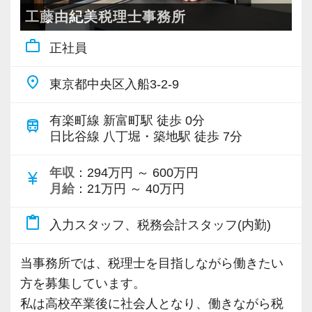
レンジしたい気持ちには適切に機会を提供する
でくださる方を求めます。
工藤由紀美税理士事務所
ことで応えたいと考えています。
＜顧問先・対応エリア・立地＞
わからないことがあれば、誰でも最初は初心者
work_outline
正社員
もともと外資系企業を中心に発展し、近年は日
なので、遠慮なく何でも聞いてください。
【採用基準は “スタンス ＞ 能力” 】
本企業のお客様も大きく増えています。
place
東京都中央区入船3-2-9
プロフェッショナルとしての気概があり、ファ
オフィスは銀座。
【こんな方を求めています】
ーストクラスのコンサルティングサービスを提
2026年10月には、以前も拠点を構えていた日比
・新しいことでも吸収して取り組んでいただけ
有楽町線 新富町駅 徒歩 0分
train
供するために“学習と成長を続ける”専門家組織。
谷へ戻り、帝国ホテルの隣・帝国ホテルタワー
る人
日比谷線 八丁堀・築地駅 徒歩 7分
それが、私たちが追い求める組織像です。
14階へ移転します。
・積極性と向上心を持ち合わせている人
これを実現するには、組織として適切な成長の
年収
：294万円 ～ 600万円
アクセスも良く、落ち着いて働ける環境です。
・わからないことはわからないと素直に言える
currency_yen
月給
：21万円 ～ 40万円
「場」を作るとともに、メンバー自身がその環
人
境を活用して自分自身で主体的に経験を積もう
■ 求める人物・募集背景
・はじめてのことでも前向きに取り組める人
content_paste
入力スタッフ、税務会計スタッフ(内勤)
とする認識を持っていることが必要です。
会計事務所は未経験でも大丈夫です。
既に手にしたスキル・資格や経歴そのものでは
求めるのは、誠実さと、自分の頭で考えて動く
【ITシステム完備で効率よく業務をこなせま
当事務所では、税理士を目指しながら働きたい
なく、それらから学びを抽出し、将来に渡って
力、そして新しいことを「面白がる力」。
す】
方を募集しています。
自律と成長を続けられる“プロとしての矜持”を持
法人税を学びたい方、税理士試験に挑戦中・こ
IT化が非常に進んでいるのも当社の特徴。
私は高校卒業後に社会人となり、働きながら税
つことこそが重要だと考えています。