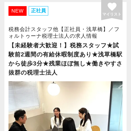
す。
favorite
実践で学べて面白かったです。
事を両立しながら成長したい方」はご応募くだ
効率よく働き、余計なストレスを抱えず、安心
正社員
NEW
一通りの仕事を任せてもらえるようになりまし
さい。
マイリスト
して長く活躍できる環境づくりを目指していま
たが、もっと勉強して、お客様に幅広いご提案
す。
税務会計スタッフ他【正社員・浅草橋】／フ
ができるようになりたいと思っています。
ォルトゥーナ税理士法人の求人情報
一人ひとりの価値観やライフステージを尊重
【未経験者大歓迎！】税務スタッフ★試
未経験でも、接客経験がある方やお客様とのコ
し、会計人として成長したい方はもちろん、家
験前2週間の有給休暇制度あり★浅草橋駅
ミュニケーションが好きな方は、自信を持って
庭や子育てと両立しながら働きたい方も歓迎し
から徒歩3分★残業ほぼ無し★働きやすさ
ください。
ています。
抜群の税理士法人
私もお客様から「電話対応が良い」とお褒めの
言葉をいただきました。
＜仕事内容＞
接客業で培った“笑声”のスキルが思わぬところで
まずは入力業務や仕訳業務を中心に、確定申
役に立ったようです。
告・年末調整・申告書作成補助・決算業務など
からスタートしていただきます。
チャレンジしたい思いを応援してくれる勢いの
経験やスキルに応じて税務相談にも携わること
ある会社で一緒に成長しましょう！
ができ、着実に業務の幅を広げていけます。