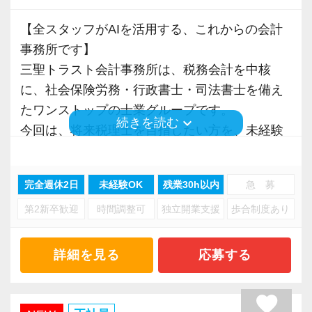
■ 会社設立前後や中小規模のクライアントがタ
ーゲット ■
【全スタッフがAIを活用する、これからの会計
今後もお客様に満足していただけるようにスキ
業種業界を問わず毎日のように新規案件が増加
事務所です】
ルの向上を目指し、税務のプロとして高い信頼
中。様々な業種の会社設立や税務課題解決に強
三聖トラスト会計事務所は、税務会計を中核
を獲得していきます。
みを持つプロとして、稀有な経験を積むことが
に、社会保険労務・行政書士・司法書士を備え
お客様から信頼され、心の通ったサービスを提
できます。
たワンストップの士業グループです。
供する真の「税務プロフェッショナル」として
keyboard_arrow_down
続きを読む
今回は、将来税理士を目指したい方を、未経験
の道を私たちと一緒に歩んでみませんか？
■ クラウド／ITにも強く、業界最先端の業務知
から基礎的に育てる仲間として募集します。
見が身につく ■
【現在のスタッフの6割が業界未経験者！異業種
完全週休2日
未経験OK
残業30h以内
急 募
業務では最新のクラウドサービスやITツールを
■ 会社の特徴
からの転職も大歓迎！専門用語を一から教えま
使っています。またグループ内にAIツールの開
第2新卒歓迎
時間調整可
独立開業支援
歩合制度あり
＜理念＞
す】
発チームを構築し、今後もIT化、デジタル化を
私たちが最も大切にしているのは、資格やスキ
当社で活躍する未経験者は6割を占めているの
進める計画なので、先進的な業務スタイルの知
ルの多さよりも、「誠実な人柄」と「自分で考
で、育成には多くの実績と自信があります。
詳細を見る
応募する
見を蓄えられます。
えて動く力」です。
安心してこの業界に飛び込んできてください！
AIが当たり前になったこれからの時代、税務の
favorite
■ どこまでも一貫してクライアントに伴走でき