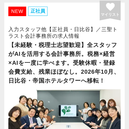
おりますので、当社で将来の不安なく働いてみ
favorite
私たちの組織の最大の資産であり価値の源泉は
正社員
NEW
ませんか？
マイリスト
『人』。
一人ひとりが成長を続けることこそ、私たち自
【錦糸町の事務所はこんなオフィスです】
入力スタッフ他【正社員・日比谷】／三聖ト
身やクライアントのために一番重要であること
ラスト会計事務所の求人情報
錦糸町は”当社創業の地“。
をみんなが理解しています。
【未経験・税理士志望歓迎】全スタッフ
17年間に及ぶ運営の中で、東京・千葉・埼玉と
これから組織がさらに成長していくために、
がAIを活用する会計事務所。税務×経営
都心部から周辺エリアに至るまで、幅広い業種
「困難はみんなで乗り越える」環境づくりにも
のお客様とのご縁が誕生した場所です。
×AIを一度に学べます。受験休暇・登録
ますます取り組んでいくので、たとえ経験の浅
会費支給、残業ほぼなし。2026年10月、
い方でも、意欲と気概を持たれていれば、必ず
創業当時から現在までずっとお取引をしている
日比谷・帝国ホテルタワーへ移転！
ご活躍いただけます。
お客様が多く、他の拠点よりもお客様とスタッ
◆チームで業務に取り組み、みんなで助け合
フの距離感が近いという特徴があります。
う社風です！
そんなお客様に寄り添い、頼れるパートナーと
◆わからないことはすぐに聞けるメンバー間
して専門性を活かしたい方に活躍していただき
の風通しの良さが自慢！
たいオフィスです。
◆仕事やチームの課題にはみんなで解決に臨