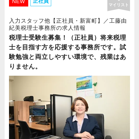
技術"だけ"では足りません。
正社員
入社後はOJTとOFF-JTを並行してマンツーマン
NEW
マイリスト
る ■
技術に経営の視点を掛け合わせ、お客様の役に
で指導します。
信用と信頼の積み上げが重要な仕事だからこ
立てる人こそが求められると考えています。
まったくの未経験者であれば、税務や会計に関
入力スタッフ他【正社員・新富町】／工藤由
そ、「最初だけ話して終わり」にはしません。
紀美税理士事務所の求人情報
する座学や教養はOFF-JTで学びながら実務やお
「話しやすさNo.1」を目指して、あなたのファ
＜得意分野・力を入れている点＞
税理士受験生募集！（正社員）将来税理
客様対応についてはOJTで実践的に研修を実
ンを増やしてください。
最大の強みは、AI・クラウド会計への特化で
施。
士を目指す方を応援する事務所です。試
す。
社内のロープレでお客様対応の練習ができるの
験勉強と両立しやすい環境で、残業はあ
【マネジメントやキャリアチェンジ、メンバー
事務所全体でAI（Claude）を取り入れ、入力や
で、より堅実にステップアップすることができ
りません。
自身の「挑戦」を重視】
資料作成などの定型業務を自動化。
ます。
サービスのワンストップ化と全国展開を目指し
生まれた時間を、お客様への提案や経営支援に
まずは簡単な入力業務から少しずつ仕事に慣れ
て成長を続ける私たちは、さらに仲間を増や
注いでいます。
てもらい、できることを増やしながら徐々に担
し、支店展開し、組織を大きくしていきます。
単なる作業の代行ではなく、"数字を経営に活か
当をお任せしていきます。
事業展開やご自身のキャリア志向に応じて、チ
す"パートナーを目指しています。
ームや支店を率いるマネジメントの立場に就い
また、多くの会計事務所が手をつけていないイ
私たちが未経験者に求めるのは、謙虚さと素直
ていただくことや、新しく事業部門が立ち上が
ンバウンド関連など、成長市場にもAIを武器に
さです。
る際の主担当へのキャリアチェンジなど、チャ
挑戦しています。
常に学ぶ姿勢を忘れず、謙虚に仕事に取り組ん