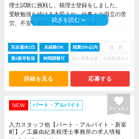
れから挑戦したい方を歓迎します。
代表が作業環境にも気を配っており、デュアル
理士試験に挑戦し、税理士登録をしました。
そこで私たちは、採用選考においてもこれまで
日本企業のお客様が増え、より多くのご相談に
モニターを全席設置。
受験勉強を続ける大変さや、仕事との両立の苦
の能力偏重の採用基準を捨て、クライアントと
お応えするための増員募集です。
keyboard_arrow_down
続きを読む
入力もAI-OCRを使用して、業務効率化とペーパ
労、不安な気持ちもよく分かります。
の約束＝バリューである『成長のための7UP』
入社すれば、税務の専門性・経営の視点・AIを
ーレス化を進めています。kintoneや
だからこそ、「税理士になりたい」という想い
に基づく人物重視・スタンス重視の新しい採用
使いこなす力という、これからの時代に強い3つ
LINEWORKS、クラウドサインなどを活用して
を大切にし、その夢を応援できる事務所であり
基準を掲げています。
の武器を、同時に身につけられます。
いるので効率よくストレスフリーに業務をこな
完全週休2日
未経験OK
残業30h以内
急 募
たいと考えています。
◆ 素直であること
せます。
第2新卒歓迎
時間調整可
独立開業支援
歩合制度あり
◆ 善良であること
■ 社員育成・キャリア
ぜひ体験してください！
【当事務所の特徴】
◆ 仲間と協力すること
入社後は、先輩によるOJT（実務を通じた指
当事務所は、税理士受験生を応援する事務所で
詳細を見る
応募する
◆ 人のために動けること
導）が中心です。
【明確なキャリアパスで成長をバックアップし
す。
◆ 変化を楽しむこと
いきなり難しい仕事を任せることはなく、入
ます】
勉強時間を確保しながら働ける環境づくりを大
favorite
◆ 挑戦を恐れないこと
力・仕訳・記帳・申告補助といった基礎から、
キャリアステップは等級制（1〜6等級）で、求
切にしており、勤務曜日や勤務時間はご希望に
パート・アルバイト
NEW
◆ 成長を止めないこと
一つずつ覚えていきます。
マイリスト
められる業務レベルや役割を明確にしていま
応じて柔軟に相談可能です。
慣れてきたら決算や申告書作成、税務相談、経
す。目標設定がしやすく、成長を実感しながら
入力スタッフ他【パート・アルバイト・新富
この7つの要素に共感するメンバーが集まってい
営に役立つ提案へとステップアップ。
ステップアップが可能です。
また、少数精鋭の事務所だからこそ、堅苦しさ
町】／工藤由紀美税理士事務所の求人情報
ます。
実務経験は税理士試験の理解に直結し、「勉強
昇級は年に2回の自己申請制で何度でもチャレン