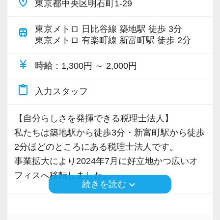
place
東京都中央区明石町1-29
的にお任せしたいと考えています。
また、内勤だけというような働き方ではなく可
東京メトロ 日比谷線 築地駅 徒歩 3分
train
東京メトロ 有楽町線 新富町駅 徒歩 2分
能な限り早期に担当を持っていただき、どんど
んお客様との信頼関係を築いていただく方針で
currency_yen
時給
：1,300円 ～ 2,000円
す。
content_paste
入力スタッフ
税務署OBのベテラン税理士も在籍しているた
め、より専門的な税務のノウハウやポイントな
【自分らしさを発揮できる税理士法人】
どを効率的に学べるのも当法人ならではのポイ
私たちは築地駅から徒歩3分・新富町駅から徒歩
ントです！
2分ほどのところにある税理士法人です。
事業拡大により2024年7月に好立地かつ広いオ
【経験よりも質の高いコミュニケーション
フィスへ移転しました。
力！】
keyboard_arrow_down
続きを読む
大切なのは定型的な税務だけでなく、コミュニ
都内・埼玉・神奈川などの企業に対して、法人
ケーションを通じて出てくるお客様のお悩みに
税務を中心に資産税・相続税・事業承継・M＆