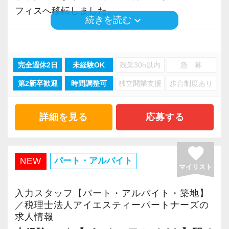
・ 未経験から税務の世界に挑戦したい方
フィスへ移転しました。
keyboard_arrow_down
続きを読む
・ 税理士資格取得を目指しながら実務経験を
積みたい方
都内・埼玉・神奈川などの企業に対して、法人
・ チームで協力しながら成長していきたい方
税務を中心に資産税・相続税・事業承継・M＆
・ 将来オールラウンダーとして幅広い税務分
完全週休2日
未経験OK
残業30h以内
急 募
A・国際税務と多岐にわたる経営サポートを行っ
野に携わりたい方
第2新卒歓迎
時間調整可
独立開業支援
歩合制度あり
ています。
現在は5～6名の少数チームで運営しており、
■ 一緒に成長していきましょう！
各々が自分らしさを活かしながらお客様の「代
詳細を見る
応募する
創業4期目の今だからこそ、事務所の成長を間近
えの利かないパートナー」として日々奮闘中で
で体感できるチャンスがあります！
す。
favorite
若い事務所ならではの勢いと柔軟さを活かしな
パート・アルバイト
NEW
マイリスト
がら、経験豊富な先輩たちがしっかりサポー
法人化から9年経過し、おかげさまで業績は右肩
ト。
上がり。増加の一途をたどる多種多様なお客様
入力スタッフ【パート・アルバイト・築地】
安心して挑戦できる環境で、あなたのオールラ
からのご要望に対してより柔軟に対応できる体
／税理士法人アイエスティーパートナーズの
ウンダーとしてのキャリアを一緒に育てていき
求人情報
制を整えるため、新たな税務スタッフを募集し
ませんか？