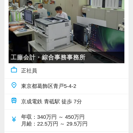
ましょう。お会いできるのを楽しみにしていま
まったくの未経験者は、一通りの仕事に慣れる
・清掃業務なし
す。
までが大変かもしれません。
・タイムカードなし
でも、同じように未経験から一人前になった先
・服装自由
輩がたくさんいます。
・髪色自由
だからこそ未経験者の気持ちを理解しており、
・ネイル自由
わからないことや悩みにはきちんと手を止めて
・無駄な研修なし
話を聞いてくれる先輩がいつもそばにいるので
・残業なし
工藤会計・綜合事務事務所
安心してください。
work_outline
正社員
業界特有の“かたさ”がないのも当社の魅力です！
自分らしく働きながら、仕事と勉強を両立でき
■未経験から税理士事務所へ転職を検討している
る環境です。
place
東京都葛飾区青戸5-4-2
方へ
https://www.docswell.com/s/6513522481/ZN19XR-
【業務内容について】
train
京成電鉄 青砥駅 徒歩 7分
matusmoto2024
まずは仕訳入力からスタートしていただきま
す。
年収
：340万円 ～ 450万円
currency_yen
月給
：22.5万円 ～ 29.5万円
【現役スタッフの声】
経験や成長に応じて、試算表作成や申告書作成