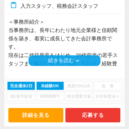
補助などを段階的にお任せしていきます。
content_paste
入力スタッフ、税務会計スタッフ
百貨店の美容部員から未経験で入社しました。
いきなりお客様担当をお願いすることはありま
新しいことにチャレンジしてみたい、税金の知
せん。
＜事務所紹介＞
識を身につけたいという思いから会計業界に飛
一つひとつ着実に業務を覚えながら成長できる
当事務所は、長年にわたり地元企業様と信頼関
び込みました。
環境です。
係を築き、着実に成長してきた会計事務所で
す。
当社を選んだのはHPが充実していたから。
【資格取得支援】
現在は二代目所長をはじめ、20代前半の若手ス
HPからとても楽しそうな会社の雰囲気が伝わっ
税理士試験との両立を応援するため、資格取得
keyboard_arrow_down
続きを読む
タッフまで幅広い世代が活躍しており、経験豊
てきました。
支援制度を整えています。
富なベテランから知識やノウハウを学べる環境
会計業界の堅いイメージとは違いとても明る
があります。
く、未経験からでも『成長』と『チャレンジ』
・勉強時間の確保に配慮
完全週休2日
未経験OK
残業30h以内
急 募
勤続年数の長いスタッフが多く、腰を据えて働
できる環境があったので入社を決めました。
・勤務時間の調整
第2新卒歓迎
時間調整可
独立開業支援
歩合制度あり
ける職場であることも当事務所の特徴です。
・受講料の一部負担
入社してから思ったのは“日々勉強”だということ
・ライセンス取得費用を事務所が負担
私たちが大切にしているのは、「やるべきこと
詳細を見る
応募する
です。
をきちんとやる」というシンプルな考え方で
先日は税務調査に立ち会い、調査のポイントを
「将来税理士を目指している方」や「勉強と仕