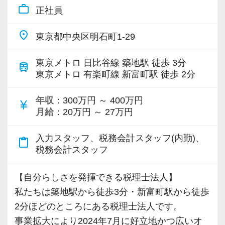
work_outline
正社員
たの努力をしっかり応援します！
働きながら資格取得を目指す方にとって非常に
place
東京都中央区明石町1-29
心強い制度です。
東京メトロ 日比谷線 築地駅 徒歩 3分
train
■ 働きやすさ＆オフィス環境
東京メトロ 有楽町線 新富町駅 徒歩 2分
・ 年間休日120日以上
・ 残業少なめ
年収
：300万円 ～ 400万円
currency_yen
月給
：20万円 ～ 27万円
・ 綺麗で快適なオフィス環境
・ 試験前2週間の有給休暇制度あり
入力スタッフ、税務会計スタッフ(内勤)、
content_paste
・ 浅草橋駅から徒歩3分
税務会計スタッフ
・ チームで協力しながら成長できる職場環境
「働きやすさ」と「成長できる環境」を両立し
【自分らしさを発揮できる税理士法人】
ているのが私たちの特徴です。
私たちは築地駅から徒歩3分・新富町駅から徒歩
2分ほどのところにある税理士法人です。
■ こんな方におすすめ
事業拡大により2024年7月に好立地かつ広いオ