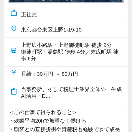
す！】
どの案件も発生します。
土日祝日は全てお休み。残業も繁忙期以外は1日
work_outline
正社員
ときには実績のないことをやるケースも少なく
30分あるかないか。
ありません。
place
東京都台東区上野1-19-10
駅からも近いため、ワークライフバランスの面
★パート・アルバイトの方は入力業務が中心で
でも非常に整った環境があります。
す。
上野広小路駅・上野御徒町駅 徒歩 2分
学校に通いやすい立地でもあるため、税理士を
train
御徒町駅・湯島駅 徒歩 4分／末広町駅 徒
目指す方でしたら原則定時退社でそのまま通学
歩 6分
【駅チカでアクセス抜群♪勉強や家庭との両立も
して勉強時間の確保ができます。
しやすい立地！】
currency_yen
月給
：30万円 ～ 80万円
オフィスは最寄り駅を出てスグのところにあり
【インセンティブ制度でモチベーションアップ
ます。
当事務所、そして税理士業界全体の「生成
♪】
content_paste
周辺環境もよく、商業施設や他エリアへのアク
AI活用・D...
基本となる法人税務のほか、資産税や相続税と
セスも良好。
いった他領域のご相談も突発的に発生します。
仕事終わりに買い物に行ったり、学校に行った
＜この仕事で得られること＞
当事務所ではセクション制は取っていませんの
りするのにも便利な環境にあります。
・残業平均20hで無理なく働ける
で、経験したことが無い業務でもチャレンジす
・顧客との直接折衝や資産税も経験できて成長