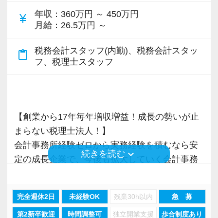
年収
：360万円 ～ 450万円
currency_yen
月給
：26.5万円 ～
税務会計スタッフ(内勤)、税務会計スタッ
content_paste
フ、税理士スタッフ
【創業から17年毎年増収増益！成長の勢いが止
まらない税理士法人！】
会計事務所経験ゼロから実務経験を積むなら安
keyboard_arrow_down
続きを読む
定の成長企業で、今後も拡大していく会計事務
所でスタートしましょう！
完全週休2日
未経験OK
残業30h以内
急 募
現在当社では「渋谷」「新宿」「錦糸町」
第2新卒歓迎
時間調整可
独立開業支援
歩合制度あり
「柏」「横浜」「大阪」の６拠点を展開してい