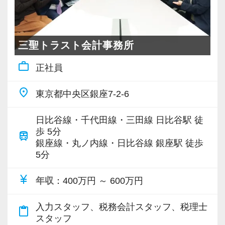
みます！
各業界に対するAIの登壇など、変革する時代に
先駆けて会計業界をリードしていきたいという
私たち自身も設立から間もないベンチャー組織
方は、ぜひ当社で腕を振るってみませんか？
三聖トラスト会計事務所
です。
work_outline
正社員
一人ひとりの振る舞いがこれからの組織のカル
【ご紹介が多い安定企業でお客様から一番に信
チャーを作ります。
頼される税務のプロを目指せます】
place
東京都中央区銀座7-2-6
自分たちの手で、イチから会社組織を作ってい
私達は「税務のプロフェッショナルとしてお客
くという経験は、他の事務所ではなかなかでき
様に寄り添う」ことが一つの使命です。
日比谷線・千代田線・三田線 日比谷駅 徒
ません。
歩 5分
train
世の中のすべての起業家のために、メンバー全
銀座線・丸ノ内線・日比谷線 銀座駅 徒歩
お客様から「こうしたい」という理想をいただ
5分
員で組織としてさらにブラッシュアップし、本
いたら、それを一緒になって実現するために大
当に価値のあるサービスを提供し続けることに
きく力を発揮できる存在でありたいと考えてい
currency_yen
年収
：400万円 ～ 600万円
取り組んでいきます。
ます。ご紹介案件が7割を超えているのも、そう
いった私たちの姿勢がお客様から評価されてい
入力スタッフ、税務会計スタッフ、税理士
content_paste
【スタートアップ税理士法人はココが違う】
スタッフ
るからだと自負しています。