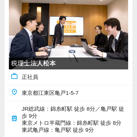
税理士法人松本
work_outline
正社員
place
東京都江東区亀戸1-5-7
JR総武線：錦糸町駅 徒歩 8分／亀戸駅 徒
歩 9分
train
東京メトロ半蔵門線：錦糸町駅 徒歩 8分
東武亀戸線：亀戸駅 徒歩 9分