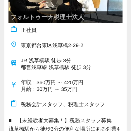
若くて勤勉な先輩が多いので、「私も頑張ろ
また、法人税だけでなく相続税など幅広い税目
う」という気持ちに自然になれます。
にチャレンジできる機会があり、さまざまな経
フォルトゥーナ税理士法人
「未経験だし」「入社したばかりだし」となか
験を積みながら会計人として成長できる環境で
なか手を挙げられなくても、上長がフォローし
work_outline
正社員
す。
て「やってみて！」と任せてくれますから、安
心して飛び込んできてください！
place
東京都台東区浅草橋2-29-2
＜働く環境＞
各種手当や退職金制度など福利厚生も整えてお
JR 浅草橋駅 徒歩 3分
train
り、安心して長く働ける環境づくりに力を入れ
都営浅草線 浅草橋駅 徒歩 3分
ています。
年収
：360万円 ～ 420万円
勤続年数の長いスタッフが多く、落ち着いた雰
currency_yen
月給
：30万円 ～ 35万円
囲気の中で仕事に取り組めることも魅力の一つ
です。
content_paste
税務会計スタッフ、税理士スタッフ
困ったことがあれば相談しやすい環境が整って
いるため、未経験の方も安心してスタートでき
■ 【未経験者大募集！】税務スタッフ募集
ます。
浅草橋駅から徒歩3分の便利な場所にある創業4