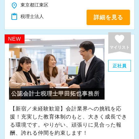
経験などは一切問いません！
place
東京都江東区
に対応いたします！
もちろんフルタイム勤務もOK！
＜学びを後押し＞
content_paste
税理士法人
詳細を見る
＜歓迎条件／なくても大丈夫です＞
・書籍購入費／研修費は全額会社負担
◎税理士資格一科目以上合格している方
＜必須条件＞
・隔月で税法・実務の学習会あり
favorite
◎経理や簿記などの知識や経験をお持ちの方
NEW
◎日商簿記3級以上お持ちの方
・資格取得を目指す社員が多数
◎業界を問わず、営業・販売等での接客経験
マイリスト
◎基本的なPC操作ができる方
＜募集の背景＞
＜例えばこんな方におすすめです！＞
正社員
＜歓迎条件＞
・事業拡大に伴う増員募集
・税務や経営サポートの業界で成長していきた
◎日商簿記2級以上お持ちの方
・組織力強化に向けた採用
い
◎税理士資格一科目以上合格している方
・将来の中核人材を募集
・もっと幅広い経験を積んでスキルアップした
公認会計士税理士甲田拓也事務所
い
＜例えばこんな方におすすめです！＞
＜先輩スタッフの声＞
【新宿／未経験歓迎】会計業界への挑戦を応
・プライベートと資格取得の両立をしたい
・勉強や子育てと両立できる仕事がしたい
Q. 当事務所を選んだ理由は？
援！充実した教育体制のもと、大きく成長でき
・安定した環境でコツコツ頑張りたい
A. 幅広い業務を経験できる点に魅力を感じ、入
る環境です。やりがい、頑張りに見合った報
【”寄り添いたい”という自分の想いをカタチにし
・家から近くて、駅からも近い所で働きたい
所を決めました。
酬、誇れる仲間を約束します！
たい方へ】