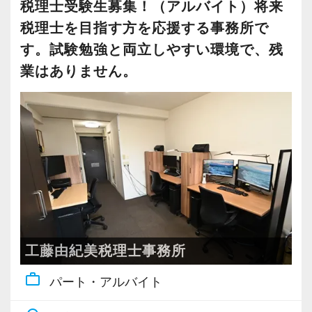
のない働きやすい環境を大切にしています。
税理士受験生募集！（アルバイト）将来
それぞれが自分自身の目標に向かって主体的に
したことが仕事で腑に落ちる」感覚を味わえま
ジできます。
税理士を目指す方を応援する事務所で
行動でき、お互いに協力し、常に感謝しあえる
す。
・朝礼なし
す。試験勉強と両立しやすい環境で、残
環境です。
受験休暇制度や税理士登録会費の支給など、資
【定期的な班替えや席替えで、より多くのこと
・清掃業務なし
業はありません。
だからこそ、いつでも笑顔が絶えず、たとえ辛
格取得を後押しする仕組みも整えています。
を学べる体制！】
・タイムカードなし
い・苦しい・厳しい状況でも、楽しさとやりが
当社ではフリーアドレスと固定席を併用しなが
・服装自由
いを見つけながら仕事ができるのだと考えてい
■ 社内環境
ら業務を行っています。
・髪色自由
ます。
残業は少なく、居心地が良いので、勤続10年以
そのなかで定期的な席替えやチームの班替えを
・ネイル自由
上のスタッフばかりです。
実施。得意分野や経験の異なる様々な人と一緒
・無駄な研修なし
クライアントとともに成長を続ける私たち、ス
少人数で相談しやすく、分からないことをいつ
に仕事を行うことで、より柔軟かつ多彩なノウ
・残業なし
タートアップ税理士法人で、あなた自身のステ
でも聞ける協力的な雰囲気です。
ハウや知識を身に付けられる体制を整えていま
ップアップを私たちと一緒に目指してみません
腰を据えて、長く専門性を磨いていけます。
す。
自分らしく働きながら、仕事と勉強を両立でき
か。
また関西・関東とそれぞれの拠点での交流もあ
る環境です。
工藤由紀美税理士事務所
■ 待遇
り、オンライン・オフラインを問わず気軽に話
採用動画① ～突撃インタビュー スタートア
・年俸制（年俸400万円～600万円、経験・能力
work_outline
し合える社風です。
パート・アルバイト
【業務内容について】
ップ税理士法人のいいところ聞いてみた～
を考慮し当社規定により決定）
まずは仕訳入力からスタートしていただきま