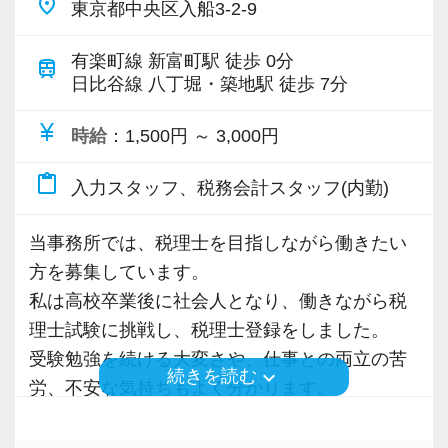
place
・昇給：年2回／通勤交通費：全額支給（上限月
東京都中央区入船3-2-9
【各種社会保険完備、ユニークな手当制度あ
す。
3万円）
り】
経験や成長に応じて、試算表作成や申告書作成
有楽町線 新富町駅 徒歩 0分
採用動画② スタートアップの「社員に密着さ
・社会保険完備（健康保険・厚生年金・雇用保
train
社会保険等の一般的な福利厚生の他に、各種手
補助などを段階的にお任せしていきます。
日比谷線 八丁堀・築地駅 徒歩 7分
せてもらえませんか？」
険・労災保険）
当も充実。
いきなりお客様担当をお願いすることはありま
・税理士登録会費を事務所が支給／受験休暇制
税務能力検定等の資格検定に合格するともらえ
currency_yen
時給
：1,500円 ～ 3,000円
せん。
度あり
る「合格手当」、社員には入社3年（5万円）・5
一つひとつ着実に業務を覚えながら成長できる
・残業はほとんどありません（固定残業代45時
content_paste
年（10万円）を支給する「勤続手当」もありま
入力スタッフ、税務会計スタッフ(内勤)
環境です。
間分を、残業の有無にかかわらず支給。超過分
す。
は追加支給）
詳しくはこちら（リンク先：https://www.tokyo-
当事務所では、税理士を目指しながら働きたい
【資格取得支援】
・就業時間の管理は比較的柔軟です。なお、入
consulting.com/recruit/environment/benefits）
方を募集しています。
税理士試験との両立を応援するため、資格取得
社してすぐの在宅勤務は想定していませんが、
私は高校卒業後に社会人となり、働きながら税
支援制度を整えています。
信頼関係を築けた方には、生活環境に合わせた
【成長のための5つのこだわりを大事にしていま
理士試験に挑戦し、税理士登録をしました。
働き方を個別にご相談することも可能です。
す】
受験勉強を続ける大変さや、仕事との両立の苦
・勉強時間の確保に配慮
keyboard_arrow_down
続きを読む
仕事をする上では5つのこだわり「クイックレス
労、不安な気持ちもよく分かります。
・勤務時間の調整
■ 代表からのメッセージ
ポンス・プラス思考・有言実行・他責禁止・気
だからこそ、「税理士になりたい」という想い
・受講料の一部負担
所長の福岡です。
配り」を掲げ、一人ひとりが実行しています。
を大切にし、その夢を応援できる事務所であり