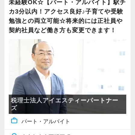
未経験OK☆【パート・アルバイト】駅チ
ます！
カ3分以内！アクセス良好♪子育てや受験
＜既存顧客の潜在ニーズを幅広く対応していく
勉強との両立可能☆将来的には正社員や
＞
契約社員など働き方も変更できます！
当面は新規開拓よりも既存のお客様が抱える潜
在ニーズをヒアリングし、それらを拾い上げて
いきます。
ひとつの会社の内部には複数の課題が領域ごと
に潜んでいるため、パートナーとして貢献でき
ることを見つけていき顧客満足度向上へ繋げる
のが私たちのミッションです。
税理士法人アイエスティーパートナー
【税務署OBも在籍！相続・資産・事業継承まで
ズ
携われる】
work_outline
パート・アルバイト
当法人は相続や資産税など難しい案件でも「や
ってみたい」と声を上げていただければ、積極