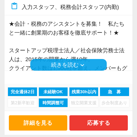
content_paste
入力スタッフ、税務会計スタッフ(内勤)
税理士という仕事は不況に強い仕事で、融資対
★会計・税務のアシスタントを募集！ 私たち
応、給付金のサポート、補助金のサポートなど
と一緒に創業期のお客様を徹底サポート！★
お手伝いできる業務は数多く存在しています。
そのため、全拠点でスタッフの増員に力を入れ
スタートアップ税理士法人／社会保険労務士法
ており、さらなるサービス品質の向上を目指し
人は、2015年の開業から満10年。
ています。
keyboard_arrow_down
続きを読む
クライアント数は1,500社を超え、メンバーもグ
ループ全体で180名超の規模に拡大してきたベン
また、職場環境の改善に積極的に取り組む企業
チャー事務所です。
に対して認証される「社労士診断認証制度」を
完全週休2日
未経験OK
残業30h以内
急 募
これまで私たちのサービスを評価、信頼いただ
取得しました。
第2新卒歓迎
時間調整可
独立開業支援
歩合制度あり
いたお客様やパートナー様からのご紹介から、
「職場環境改善宣言企業」と「経営労務診断実
他の事務所にないスピードで新しいお客様との
施企業」の認定を受け、今後も社員が働きやす
出会いを重ね続けることができ、着実に業績を
詳細を見る
応募する
い環境づくりを積極的に推進していきます。
伸ばしています。
長く安心して働ける環境を用意してお待ちして