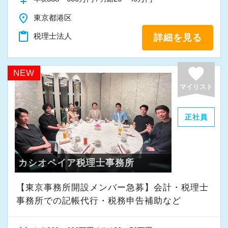
ブがあり、決算賞与として支給されます。年収
place
東京都港区
1,000万円超の職員も複数在籍しております。
content_paste
税理士法人
詳細を見る
【求める人材像】
・経営のプロフェッショナルを目指したい人
favorite
NEW
・継続して努力のできる体力のある人
マイリスト
・明るく素直な人
正社員
1984年に創業以来、現在では1,200件以上の日
本全国のお客様から沢山のご相談を頂き、拡大
を続けています。
カシオペイア税理士事務所
安定した経営基盤のもと、成長できる環境が整
っています。
【東京事務所開設メンバー急募】会計・税理士
事務所での記帳代行・税務申告補助など
是非、一緒に働きませんか！
ご応募お待ちしております。