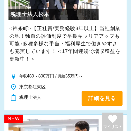
っていることが多いです。
ート。
是非、私たちと一緒に「やりたいこと」を探し
税理士法人松本
さらに、顧問先に対しては複数人で担当する体
てみませんか？
制をとっており、前任者や他のメンバーとも連
<錦糸町>【正社員/実務経験3年以上】当社創業
携して対応できる環境があります。
の地！独自の評価制度で早期キャリアアップも
■業務範囲例
その結果、入社から6か月後には、自信をもって
可能♪多種多様な手当・福利厚生で働きやすさ
・会社設立相談・労務相談・融資相談・新規顧
顧問先を訪問できるレベルに到達している人が
も充実しています！＜17年間連続で増収増益を
問先対応・部下のマネジメント・事業承継対
多くいます。
更新中！＞
応・贈与、譲渡所得対応・相続税申告書作成・
しっかりと学び、着実に経験を積みながら、あ
組織再編対応・顧問先DX支援・事業計画策定支
なたも気がつけば「経営のプロフェッショナ
currency_yen
480～800万円 /
35万円～
年収
月給
援・MAP、MAS監査・民事信託・身元保証事
ル」になっているはずです。
place
東京都江東区
業・建設業許可申請・不動産仲介、売買・
M&A・生損保コンサルティング・医業経営コン
content_paste
税理士法人
詳細を見る
【税理士資格がなくても活躍できる／評価も給
サルティング・金融商品仲介・資産運用等々。
与も“実力”次第】
私たちの職場に、「税理士補助」という言葉は
favorite
NEW
■キャリアプラン例
ありません。
マイリスト
「監査担当者＋得意分野」で活躍している職員