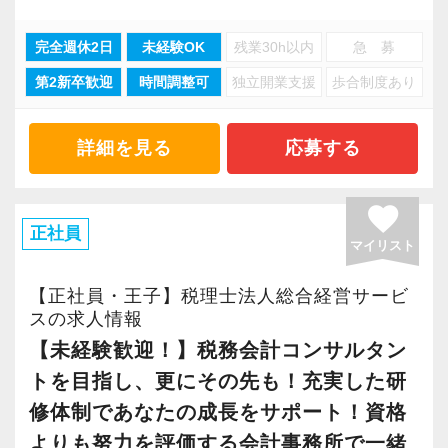
・生損保コンサルティング・金融商品仲介・資
産運用の相談対応
完全週休2日
未経験OK
残業30h以内
急 募
残業もありません！
テクノロジー・DX分野
第2新卒歓迎
時間調整可
独立開業支援
歩合制度あり
1日6時間、週4日からの勤務が可能です。
・顧問先へのDX導入支援・業務効率化ツールの
学校行事・子供の体調不良など、家庭の事情を
提案・クラウド導入支援
優先できる環境があります。
詳細を見る
応募する
こうした幅広い業務を、それぞれの得意分野を
お仕事を探される中で、パートの皆さんが一番
favorite
持つ職員たちが連携しながら対応しています。
心配する事。
正社員
自分の「得意」や「関心」が、いつか誰かの支
マイリスト
それは仕事と家庭との両立だと思います。
えになる。そんな実感を持てる職場です。
【正社員・王子】税理士法人総合経営サービ
当社ではパート比率が40%と、多くのパートさ
スの求人情報
■キャリアプランの一例 〜「監査担当＋得意分
んが働いています。
【未経験歓迎！】税務会計コンサルタン
野」で広がる活躍の場〜
子育て中の方や、子育てが少し落ち着かれた方
トを目指し、更にその先も！充実した研
当社では、多くの職員が「監査担当」としての
がほとんどです。
修体制であなたの成長をサポート！資格
役割に加えて、自身の得意分野を活かして活躍
よりも努力を評価する会計事務所で一緒