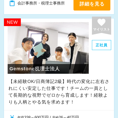
安定した経営基盤のもと、成長できる環境が整
content_paste
会計事務所・税理士事務所
詳細を見る
【税理士資格がなくても活躍できる／給与も資
っています。
格は関係なし】
是非、一緒に働きませんか！
favorite
NEW
「税理士補助」、そんな言葉は私たちに存在し
ご応募お待ちしております。
マイリスト
ません。全員が年齢、性別、学歴に関係なく活
躍できる職場となっており、多くの若手職員が
▽採用サイト
正社員
活躍しています。
職場環境やスタッフのインタビューなど、掲載
勿論、資格試験への挑戦は大歓迎で、CFP資格
しております！
を推奨しています。CFP資格は税務、社労、保
https://www.mountain.co.jp/recruiting/
Gemstone税理士法人
険、不動産、相続事業承継、金融資産運用の6分
野から構成されており、実務に役に立つ（お客
【未経験OK/日商簿記2級】時代の変化に左右さ
様の役に立てる）資格です。
れにくい安定した仕事です！チームの一員とし
また、資格の有無で給与が決定されるわけでは
て⻑期的な視野でゼロから育成します！経験よ
ないため、頑張り次第で給与に差がついていき
りも人柄とやる気を求めます！
ます。一つの指標として、「担当者の売上」が
ありますが、売上の金額に応じてインセンティ
currency_yen
338～600万円 /
26～40万円
年収
月給