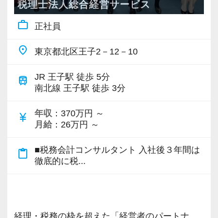
にチャレンジできる機会があり、さまざまな経
税理士法人総合経営サービス
験を積みながら会計人として成長できる環境で
work_outline
正社員
す。
place
東京都北区王子2－12－10
＜働く環境＞
各種手当や退職金制度など福利厚生も整えてお
JR 王子駅 徒歩 5分
train
り、安心して長く働ける環境づくりに力を入れ
南北線 王子駅 徒歩 3分
ています。
年収
：370万円 ～
勤続年数の長いスタッフが多く、落ち着いた雰
currency_yen
月給
：26万円 ～
囲気の中で仕事に取り組めることも魅力の一つ
です。
■税務会計コンサルタント 入社後３年間は
content_paste
困ったことがあれば相談しやすい環境が整って
徹底的に税...
いるため、未経験の方も安心してスタートでき
ます。
＜こんな方を歓迎します＞
経理・税務の枠を超えた「経営者のパートナ