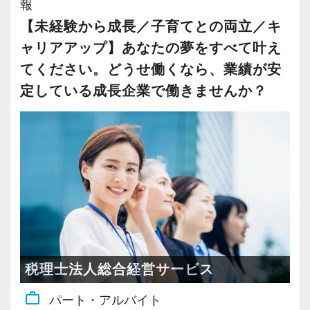
報
で、自分の「やりたいこと」や「得意なこと」
【未経験から成長／子育てとの両立／キ
が自然と見えてくるはずです。
ャリアアップ】あなたの夢をすべて叶え
そしてその「やりたいこと」に全力で取り組ん
だ結果、
てください。どうせ働くなら、業績が安
顧問先から感謝の言葉をもらえる――それが私
定している成長企業で働きませんか？
たちの何よりのやりがいです。
私たちと一緒に、あなたの「やりたいこと」、
見つけてみませんか？
■業務範囲のご紹介 〜税務にとどまらない、幅
広いフィールド〜
私たちの業務は、いわゆる「税務会計」にとど
まりません。
税理士法人総合経営サービス
経営者のあらゆる課題に寄り添う“経営のパート
ナー”として、幅広い領域で専門性を発揮してい
work_outline
パート・アルバイト
ます。