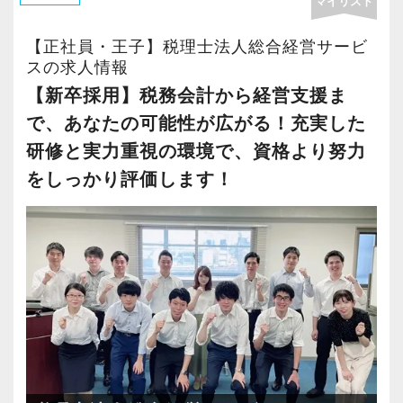
マイリスト
して長く活躍できる環境づくりを目指していま
す。
【正社員・王子】税理士法人総合経営サービ
スの求人情報
一人ひとりの価値観やライフステージを尊重
【新卒採用】税務会計から経営支援ま
し、会計人として成長したい方はもちろん、家
で、あなたの可能性が広がる！充実した
庭や子育てと両立しながら働きたい方も歓迎し
研修と実力重視の環境で、資格より努力
ています。
をしっかり評価します！
＜仕事内容＞
まずは入力業務や仕訳業務を中心に、確定申
告・年末調整・申告書作成補助・決算業務など
からスタートしていただきます。
経験やスキルに応じて税務相談にも携わること
ができ、着実に業務の幅を広げていけます。
また、法人税だけでなく相続税など幅広い税目