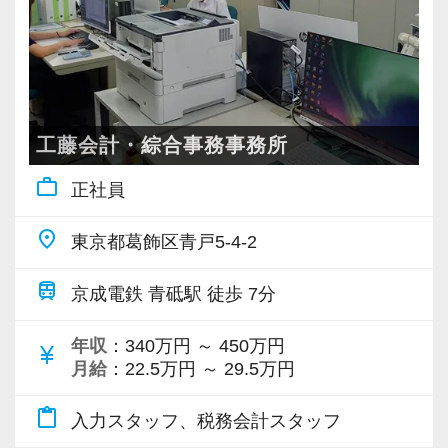
工藤会計・綜合事務事務所
work_outline
正社員
place
東京都葛飾区青戸5-4-2
train
京成電鉄 青砥駅 徒歩 7分
年収
：340万円 ～ 450万円
currency_yen
月給
：22.5万円 ～ 29.5万円
content_paste
入力スタッフ、税務会計スタッフ