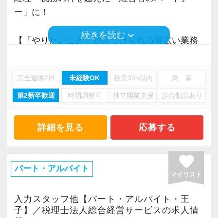
日商簿記3級をお持ちであれば、実務未経験の方
ー」に！
も歓迎します。
keyboard_arrow_down
続きを読む
【「やりたいこと」が見つけられる幅広い業務
・会計業界でキャリアを築きたい
／多彩なキャリアプランが存在します】
・幅広い税務知識を身につけたい
私たちが目指すのは、「経営のプロフェッショ
完全週休2日
未経験OK
残業30h以内
急 募
・地域に根差した事務所で腰を据えて働きたい
ナル」。
第2新卒歓迎
時間調整可
独立開業支援
歩合制度あり
それは単に「経営ができる人」ではありませ
という方をお待ちしています。
ん。
経営者が抱えるあらゆる悩みに寄り添い、解決
詳細を見る
応募する
経験者の方はもちろん、これから会計業界へチ
へ導く存在でありたい――そんな強い想いが、
ャレンジしたい方も、ぜひご応募ください。
この言葉には込められています。
favorite
税務会計は経営と深く結びついています。
パート・アルバイト
マイリスト
だからこそ、まずは3年間、税務会計の現場で徹
底的に経験を積みます。
入力スタッフ他【パート・アルバイト・王
顧問先の課題に触れ、共に考え、向き合うなか
子】／税理士法人総合経営サービスの求人情