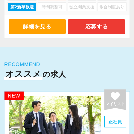
は、無限大です。
第2新卒歓迎
時間調整可
独立開業支援
歩合制度あり
い、今の会社にやりがいを感じられない、未来
を想像してもキャリアプランが思い浮かばな
【充実した研修体制／気づけば、経営のプロ
い…等々、このように感じたことはあるのでは
詳細を見る
応募する
に】
ないでしょうか。
社会人になってから、自ら進んで知識や経験を
私たちが目指す姿は、「経営のプロフェッショ
身につけるのは、想像以上に大変なことです。
ナル」です。
私たちは、そんな不安を払拭するために、成長
決して「経営ができる」という意味ではなく、
をしっかりサポートする研修体制を整えていま
RECOMMEND
そこには「経営者の悩み事を何でも解決する」
す。
オススメ
の求人
という強い想いがあります。
毎朝8時から行う勉強会では、消費税の実務や決
税務会計は経営と切っても切れない関係のた
算書の作成方法など、現場で役立つスキルを体
favorite
め、3年間は徹底的に経験していきますが、顧問
NEW
系的に学べます。
先の様々な悩みに触れる内に、「やりたいこ
マイリスト
学んだ知識を確かなものにするために、定期的
と」がきっと見つかるはずです。
に理解度確認のテストも行います。
「やりたいこと」に打ち込んだことで、顧問先
正社員
また、入社時には基礎から学べる研修があり、
から感謝されたとき、それが「やりがい」とな
配属後は先輩社員や上司がマンツーマンでサポ