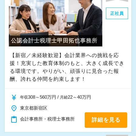
年齢・性別・学歴、そして資格の有無に関係な
が多数在籍しております。
く、すべてのメンバーがプロとして活躍できる
正社員
13年目職員
環境が整っています。
監査担当（30件前後） ＋ 生損保部門長とし
実際に、多くの若手職員が第一線で顧問先を担
て顧問先全体の生損保の見直し、提案を行う
当し、日々やりがいを感じながら働いていま
公認会計士税理士甲田拓也事務所
9年目職員
す。
監査担当（25件前後） ＋ 得意のシステムス
もちろん、資格試験への挑戦も大歓迎。中でも
【新宿／未経験歓迎】会計業界への挑戦を応
キルを活かし、顧問先全体のDX支援を行う
援！充実した教育体制のもと、大きく成長でき
私たちは、FP資格の最上位であるCFP資格の取
8年目職員
る環境です。やりがい、頑張りに見合った報
得を推奨しています。
監査担当（35件前後） 監査担当者を極めるべ
酬、誇れる仲間を約束します！
CFPは、税務・社会保険・相続・不動産・金融
く、規模の大きい法人や医療法人を多く担当
資産運用など、お客様の経営と人生に関わる幅
currency_yen
6年目職員
308～560万円 /
22～40万円
年収
月給
広い知識を体系的に学べる資格で、実務にも直
監査担当（10件前後） ＋ 正確な処理が得意
place
結する大きな武器になります。
東京都新宿区
で、決算処理を多くこなすスペシャリストに
また、当社では資格の有無が給与に直接影響す
content_paste
会計事務所・税理士事務所
詳細を見る
ることはありません。
【充実した研修体制／気が付けば経営のプロフ
評価はあくまでも成果と姿勢。