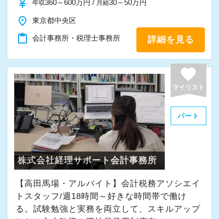
currency_yen
360～600万円 /
30～50万円
年収
月給
▽採用サイト
place
東京都中央区
職場環境やスタッフのインタビューなど、掲載
content_paste
会計事務所・税理士事務所
詳細を見る
しております！
https://www.mountain.co.jp/recruiting/
favorite
マイリスト
パート
株式会社経理サポート会計事務所
【高田馬場・アルバイト】会計税務アソシエイ
トスタッフ/週18時間～好きな時間帯で働け
る。試験勉強と実務を両立して、スキルアップ