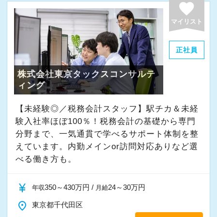
favorite
ェッショナルに】
たとえば、「担当しているお客様の年間売上」
社会人になってから自発的に知識、経験を得る
マイリスト
などを基準に、**頑張りに応じたインセンティ
ことは非常に大変です。当社の特徴でもある朝8
ブ（決算賞与）**を支給しています。
時からの勉強会では、消費税の実務知識の習
正社員
そのため、年収1,000万円を超える職員も複数在
得、決算書の作成方法習得等々、プロフェッシ
籍しており、実力次第で大きくステップアップ
株式会社東京タックスコンサルテ
ョナルになるための講習を実施しており、知識
できる環境です。
ィング
を定着されるために考査も実施しています。勿
論、入社時研修や担当の上司がついて随時サポ
【未経験◎／税務会計スタッフ】駅チカ＆未経
【求める人材像】
ートしていく体制も整っていますので、未経験
験入社率ほぼ100％！税務会計の基礎から専門
・経営のプロフェッショナルを目指したい人
分野まで、一気通貫で学べるサポート体制を整
の方でも安心して仕事に取り組んで頂けます。
・継続して努力のできる体力のある人
えています。内勤メインor訪問対応ありなど選
結果的に、6ヶ月後には顧問先に訪問できるレベ
・明るく素直な人
べる働き方も。
ルになっています。また、顧問先一社に対し、
複数人対応制度を取っているため、上司以外に
1984年に創業以来、現在では1,200件以上の日
currency_yen
350～430万円 /
24～30万円
年収
月給
も顧問先の前担当者がサポートする仕組みもあ
本全国のお客様から沢山のご相談を頂き、拡大
ります。
place
東京都千代田区
を続けています。