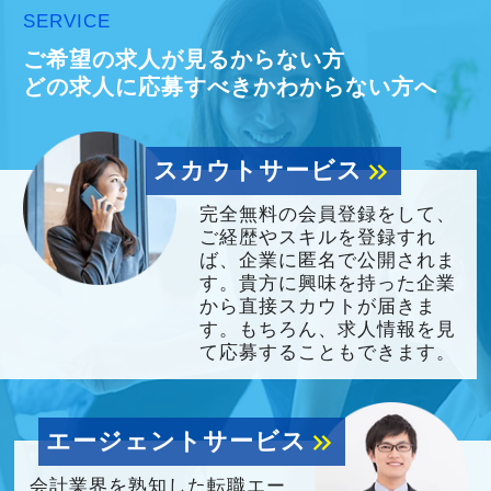
SERVICE
ご希望の求人が見るからない方
どの求人に応募すべきかわからない方へ
スカウトサービス
keyboard_double_arrow_right
完全無料の会員登録をして、
ご経歴やスキルを登録すれ
ば、企業に匿名で公開されま
す。貴方に興味を持った企業
から直接スカウトが届きま
す。もちろん、求人情報を見
て応募することもできます。
エージェントサービス
keyboard_double_arrow_right
会計業界を熟知した転職エー