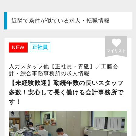
今すぐ会員登録
近隣で条件が似ている求人・転職情報
PC版サイトを見る
favorite
正社員
NEW
マイリスト
採用ご担当者様
入力スタッフ他【正社員・青砥】／工藤会
計・綜合事務事務所の求人情報
【未経験歓迎】勤続年数の長いスタッフ
多数！安心して長く働ける会計事務所で
す！