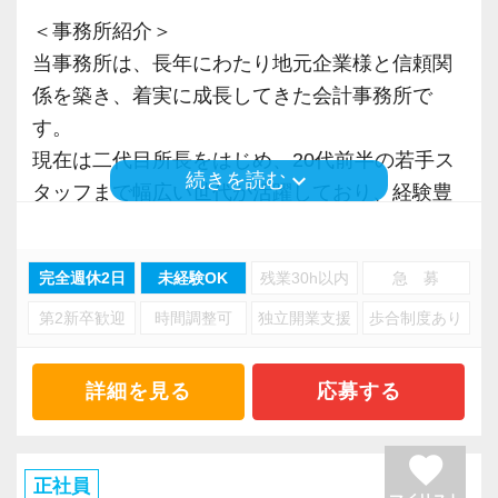
＜事務所紹介＞
当事務所は、長年にわたり地元企業様と信頼関
係を築き、着実に成長してきた会計事務所で
す。
現在は二代目所長をはじめ、20代前半の若手ス
keyboard_arrow_down
続きを読む
タッフまで幅広い世代が活躍しており、経験豊
富なベテランから知識やノウハウを学べる環境
があります。
完全週休2日
未経験OK
残業30h以内
急 募
勤続年数の長いスタッフが多く、腰を据えて働
第2新卒歓迎
時間調整可
独立開業支援
歩合制度あり
ける職場であることも当事務所の特徴です。
私たちが大切にしているのは、「やるべきこと
詳細を見る
応募する
をきちんとやる」というシンプルな考え方で
す。
favorite
効率よく働き、余計なストレスを抱えず、安心
正社員