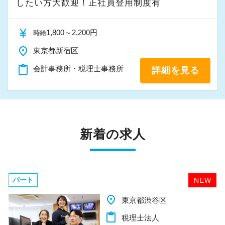
したい方大歓迎！正社員登用制度有
currency_yen
1,800～2,200円
時給
place
東京都新宿区
content_paste
会計事務所・税理士事務所
詳細を見る
新着の求人
パート
NEW
place
千葉県柏市
content_paste
税理士法人