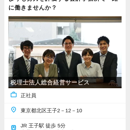
しています。
[正社員転換制度あります]
に働きませんか？
一人ひとりの強みや興味に合わせて、専門性を
最初はパートで入社したけど、子どもが成長し
伸ばしていけるのが当社の特徴です。
たのでもっと仕事をしたい、という方向けに正
社員転換制度があります。
13年目職員
実際にこの制度を利用して正社員で活躍してい
監査担当（約30件） ＋ 生損保部門長として
る方が、現在2名在籍し活躍中です。
前顧問先の保険見直しや提案をリード → 保
険の知識を活かして経営支援の幅を広げていま
す。
税理士法人総合経営サービス
9年目職員
監査担当（約25件） ＋ システムスキルを活
work_outline
正社員
かし、DX支援を担当 → 顧問先のクラウド
place
化・業務改善を提案し、高い評価を得ていま
東京都北区王子2－12－10
す。
JR 王子駅 徒歩 5分
train