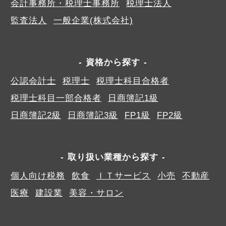
会計事務所・税理士事務所
税理士法人
監査法人
一般企業(株式会社)
資格から探す
公認会計士
税理士
税理士科目合格者
税理士科目一部合格者
日商簿記1級
日商簿記2級
日商簿記3級
FP1級
FP2級
取り扱い業種から探す
個人向け税務
飲食
ＩＴサービス
小売
不動産
医療
建設業
美容・サロン