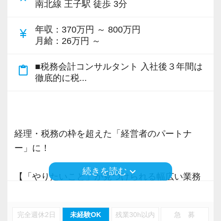
南北線 王子駅 徒歩 3分
8年目職員
監査担当（約35件） ＋ 規模の大きい法人や
年収
：370万円 ～ 800万円
currency_yen
医療法人を多数担当 → 高度な税務処理スキ
月給
：26万円 ～
ルを磨き、監査のスペシャリストとして成長
中。
■税務会計コンサルタント 入社後３年間は
content_paste
徹底的に税...
6年目職員
監査担当（約10件） ＋ 正確な処理能力を活
かし、決算業務のスペシャリストに → 高い
経理・税務の枠を超えた「経営者のパートナ
集中力と分析力で、複雑な決算も正確・迅速に
ー」に！
処理。
keyboard_arrow_down
続きを読む
【「やりたいこと」が見つけられる幅広い業務
あなたの「得意」や「好き」も、ここで必ず活
／多彩なキャリアプランが存在します】
かせるフィールドがあります。
３年前と比べて、成長できた！このように実感
「監査担当＋〇〇」というキャリアのかたち
完全週休2日
未経験OK
残業30h以内
急 募
できたことはありますか？自分に得意分野がな