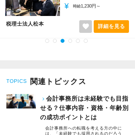
currency_yen
1,140円～
時給
税理士法人松本
favorite
詳細を見る
関連トピックス
TOPICS
会計事務所は未経験でも目指
せる？仕事内容・資格・年齢別
の成功ポイントとは
会計事務所への転職を考える方の中に
は、「未経験でも採用されるのだろう