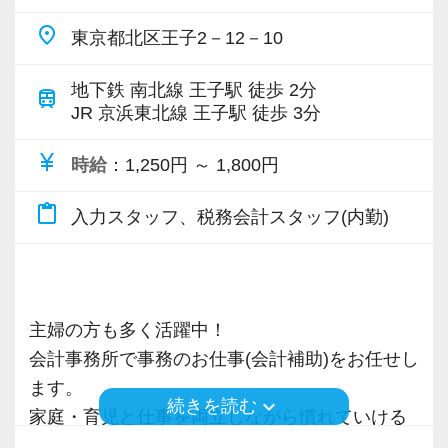
たとえば、以下のような相談・支援を日常的に
place
東京都北区王子2－12－10
行っています：
経営支援・税務相談
地下鉄 南北線 王子駅 徒歩 2分
train
JR 京浜東北線 王子駅 徒歩 3分
・会社設立相談・融資相談・事業計画の策定支
援
currency_yen
時給
：1,250円 ～ 1,800円
・決算書作成、MAS監査、MAP（経営計画サポ
ート）
content_paste
入力スタッフ、税務会計スタッフ(内勤)
人・組織に関するサポート
・労務相談・部下のマネジメント・事業承継・
組織再編
・民事信託・相続税・贈与税・譲渡所得の対応
主婦の方も多く活躍中！
各種許認可・実務サポート
会計事務所で事務のお仕事(会計補助)をお任せし
・新規顧問先対応・建設業許可申請・不動産売
ます。
買仲介・M&A支援
keyboard_arrow_down
続きを読む
家庭・育児と仕事を両立しながら慣れていける
金融・保険・資産形成
環境があります。