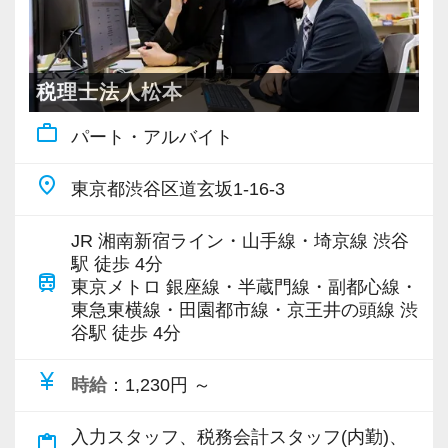
例えば「将来子育てが落ち着いて、手が離れる
ようになったら本格的に働きたい」というよう
税理士法人松本
なプランをお考えの場合、当法人なら職場を変
work_outline
えることなくキャリアをスタートさせることが
パート・アルバイト
できます♪
place
東京都渋谷区道玄坂1-16-3
【未経験でも大丈夫】
JR 湘南新宿ライン・山手線・埼京線 渋谷
基本的なPC操作ができれば大丈夫です。
駅 徒歩 4分
先輩スタッフが会計ソフトの使い方をしっかり
train
東京メトロ 銀座線・半蔵門線・副都心線・
サポートします。
東急東横線・田園都市線・京王井の頭線 渋
谷駅 徒歩 4分
業界未経験で入所した方も多数在籍していま
す。
currency_yen
時給
：1,230円 ～
≪入所後の流れ≫
入力スタッフ、税務会計スタッフ(内勤)、
content_paste