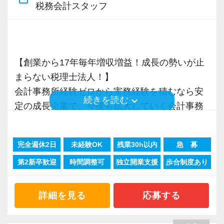
基本的にお任せするのはデータ入力業務です。
税務会計スタッフ
先輩と一緒に会計ソフトの使い方などを学びな
がら、入力していきます。
業務を通じて簿記や会計の知識をゼロから身に
付けられるので、会計業界で働きたい方の最初
【創業から17年毎年増収増益！成長の勢いが止
のステップにおすすめのポジションです。
まらない税理士法人！】
会計事務所経験ゼロから実務経験を積むなら安
keyboard_arrow_down
続きを読む
【求める人物像】
定の成長企業で、今後も拡大していく会計事務
・コミュニケーション意識の高い方
所でスタートしましょう！
・チームワークを大切にできる方
完全週休2日
未経験OK
残業30h以内
急 募
・新しい仕事に対しても挑戦する意欲がある方
現在当社では「渋谷」「新宿」「錦糸町」
第2新卒歓迎
時間調整可
独立開業支援
歩合制度あり
「柏」「横浜」「大阪」の６拠点を展開してい
【現役スタッフの声】
ます。
＜パート（未経験者）／入所5年／35才女性＞
2021年6月に「渋谷オフィス」を新設し、その
詳細を見る
応募する
1人目の子が1才の時に、業界未経験で入所。
後「新宿オフィス」「大阪オフィス」「錦糸町
その後2人目の子どもができて産休・育休を取
オフィス」が拡張移転！