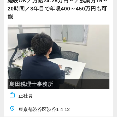
経験OK／月給24.25万円～／残業月15～
良くも悪くも“おせっかい”な人が多く、お客様の
易顧問契約」となり、年々順調に顧問先が増加
援など、随時複数のプロジェクトを進行してい
力も磨ける環境です。
20時間／3年目で年収400～450万円も可
ために、一緒に働く仲間のために、本気になれ
しています。
ます。
る熱い人が多いです。
能
意欲次第で、それらのプロジェクトを仕切る
【選ばれる貴方を目指してみませんか？】
②資格取得を徹底サポート
「プロジェクトリーダー」に就けます。
私たちは、単なる税務処理ではなく「顧客に寄
昇格のスピードも早く、やりがいや成長してい
社内には資格取得ために勉強中の社員も多数在
また、役職では「課長」などへの昇給チャンス
り添うサービス」を重視しています。
る実感が得られやすい職場です。
籍。
を用意しており、課長になると2～4名のメンバ
等級制度でキャリアアップの道筋が明確になっ
様々な実務経験を積むことができ、資格取得に
ーをマネジメントしながら案件を差配できま
オンライン面談やITツールの活用など、時代に
ているので、目標を立ててどんどん達成してい
向け仲間と切磋琢磨できる環境があります。
す。
合わせた柔軟な対応を積極的に取り入れていま
きましょう！
他にも試験前にはまとまった休暇取得が可能で
す。
「こういうことをやってみたい！」という強い
す。
【経験を活かしながら資格取得も可能！】
お客様からは「対応力」や「コミュニケーショ
思いがある人、大歓迎です！
税理士や会計士などの資格取得を全力でフォロ
ンの質」で評価をいただいています。
島田税理士事務所
③残業少なめ&年間休日120日以上
ーしています。
専門知識だけでなく、人として信頼される力を
当法人では個々の実力、効率性・生産性を重視
work_outline
仕事終わりに学校や講座に通うことが可能で、
正社員
大切にしたい方には最適な環境です。
しています。
平日に進学している社員も在席中です。
place
給与に固定残業代を含んでいますが、当法人の
東京都渋谷区渋谷1-4-12
当法人の今の環境があるからこそ試験前にまと
【あなたに合ったキャリア・評価制度を試して
考え方としては残業して仕事をしなければいけ