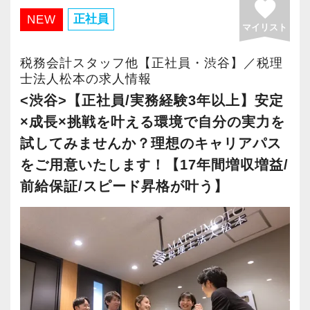
favorite
り、今年4月に復帰して週4日働いています。
さらに2022年12月には「柏オフィス」を開設
正社員
NEW
マイリスト
子どもが熱を出したりしてもすぐに早退させて
し、2025年には大阪オフィスを増床するなど、
もらえるので、小さな子どもがいても働きやす
事業拡大を続けています。
税務会計スタッフ他【正社員・渋谷】／税理
いです。
安定性抜群の環境で自己成長を実現できます。
士法人松本の求人情報
パート仲間が10人ほどいて子育て経験者も多い
<渋谷>【正社員/実務経験3年以上】安定
ため、快くサポートしてもらえるのがありがた
社員の持つ「やる・やりたい」という気持ちを
×成長×挑戦を叶える環境で自分の実力を
いですね。
大事にしているため、資格を持っていなくて
試してみませんか？理想のキャリアパス
も、スピーディーなキャリアアップが可能で
をご用意いたします！【17年間増収増益/
す！
前給保証/スピード昇格が叶う】
充実した実務重視のOJTで、安心して職務経験
と知識をゼロから身に付けられます！
税務・会計の経験と知識を磨きながらステップ
アップを目指しませんか？