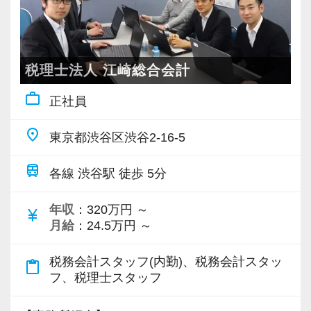
現在事務所全体で約1200社との顧問契約があり
そのなかで定期的な席替えやチームの班替えを
新しい扉を開けるのはとても勇気がいることで
ます。
実施。得意分野や経験の異なる様々な人と一緒
すが、輝ける未来のために一歩を踏み出して一
安定した環境でこれまでの経験を活かしなが
なんと契約の7割がクライアント訪問しない「簡
に仕事を行うことで、より柔軟かつ多彩なノウ
緒に頑張っていきませんか？
ら、スキル&キャリアアップを叶えたいという方
易顧問契約」となり、年々順調に顧問先が増加
ハウや知識を身に付けられる体制を整えていま
税理士法人 江崎総合会計
は当法人で実現してみませんか？
しています。
す。
【現役スタッフの声】
work_outline
正社員
また関西・関東とそれぞれの拠点での交流もあ
【日々の業務を通じて幅広い知識・経験を身に
②資格取得を徹底サポート
り、オンライン・オフラインを問わず気軽に話
インターンから新卒で入社しました。
place
東京都渋谷区渋谷2-16-5
つけることが可能！】
社内には資格取得ために勉強中の社員も多数在
し合える社風です。
インターン時代は「ここまでやるの！？」とい
主な仕事内容は月次監査・決算申告・確定申
籍。
train
うくらい実践に近い形の業務を任されて大変な1
各線 渋谷駅 徒歩 5分
告・年末調整・税務相談などです。
様々な実務経験を積むことができ、資格取得に
【各種社会保険完備、ユニークな手当制度あ
年でしたが、だからこそ実力がつき達成感を得
当法人では分業制を確立しており記帳代行は専
向け仲間と切磋琢磨できる環境があります。
り】
年収
：320万円 ～
ることができました。
currency_yen
門部署が担当しますので、本来の専門家として
他にも試験前にはまとまった休暇取得が可能で
月給
：24.5万円 ～
社会保険等の一般的な福利厚生の他に、各種手
まだ入社１年目ですが、すでに法人20件・個人8
必要な業務に集中して頂けます。
す。
当も充実。
件を担当させてもらっています。
税務会計スタッフ(内勤)、税務会計スタッ
content_paste
税務能力検定等の資格検定に合格するともらえ
フ、税理士スタッフ
また当法人の中である程度の経験を積んで頂い
③残業少なめ&年間休日120日以上
る「合格手当」、社員には入社3年（5万円）・5
現在は、税理士を目指して勉強にも励んでいま
た後、税務会計業務以外にも労務・法務・融
当法人では個々の実力、効率性・生産性を重視
年（10万円）を支給する「勤続手当」もありま