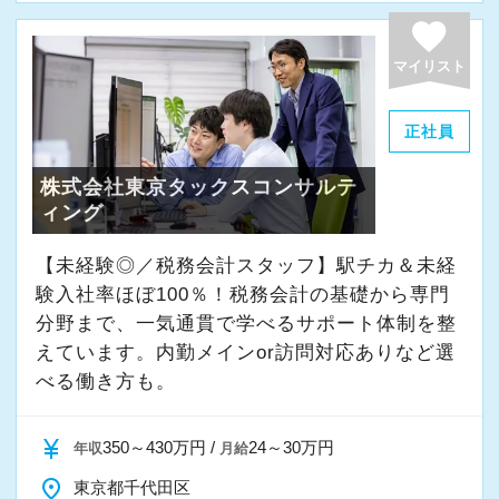
favorite
リクルートサイト（外部リンク）
マイリスト
正社員
株式会社東京タックスコンサルテ
ィング
【未経験◎／税務会計スタッフ】駅チカ＆未経
験入社率ほぼ100％！税務会計の基礎から専門
分野まで、一気通貫で学べるサポート体制を整
えています。内勤メインor訪問対応ありなど選
べる働き方も。
currency_yen
350～430万円 /
24～30万円
年収
月給
place
東京都千代田区