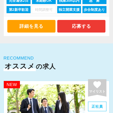
完全週休2日
未経験OK
残業30h以内
急 募
社長と話しながら、数字をもとにアドバイスを
・各デスクにデュアルモニターを設置しながら
第2新卒歓迎
時間調整可
独立開業支援
歩合制度あり
したり、
社員の業務効率UP
会社の成長を支えるポジションです。
・FAXなどのペーパーレス化の実現
・WEB（クラウド）での文章共有や文書管理シ
詳細を見る
応募する
【未経験でも大丈夫ですか？】
ステムの導入
正直に言うと、最初は分からないことだらけで
・申告業務は「e-Tax」を用いて対応
す。
・「Zoom」でのオンライン会議や打合わせの実
践 など
RECOMMEND
でも、それはみんな同じです。
オススメ
の求人
【色んなキャリアパスを用意しています！】
当事務所では
当法人ではクライアントに対して相続や起業支
favorite
・会計入力
援など、随時複数のプロジェクトを進行してい
NEW
・資料作成
ます。
マイリスト
など、できることからスタートします。
意欲次第で、それらのプロジェクトを仕切る
「プロジェクトリーダー」に就けます。
正社員
現在も未経験から入社したスタッフが活躍して