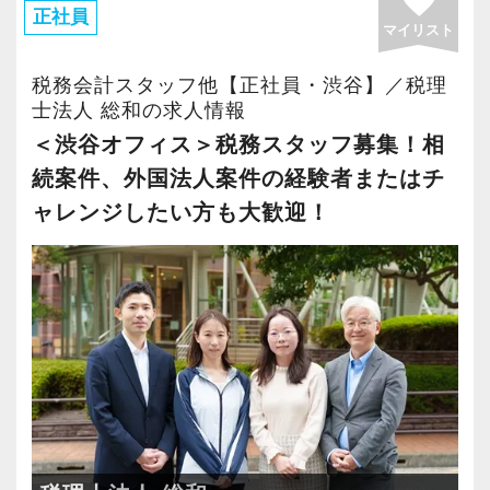
favorite
オフィス」が拡張移転！
2021年6月にオープンしたオフィス。
正社員
マイリスト
さらに2022年12月には「柏オフィス」を開設
新宿オフィスの精鋭スタッフが立ち上げメンバ
し、2025年には大阪オフィスを増床するなど、
ーとして運営をスタートしました。
税務会計スタッフ他【正社員・渋谷】／税理
事業拡大を続けています。
士法人 総和の求人情報
都心部ということもあり、IT系など最先端の技
安定性抜群の環境で自己成長を実現できます。
術を取り扱うお客様が多いのが特徴です。
＜渋谷オフィス＞税務スタッフ募集！相
続案件、外国法人案件の経験者またはチ
社員の持つ「やる・やりたい」という気持ちを
20代が中心となっており、専門学校が近くにあ
ャレンジしたい方も大歓迎！
大事にしているため、資格を持っていなくて
ることから資格取得に励むスタッフが多く活躍
も、スピーディーなキャリアアップが可能で
しています。
す！
若いメンバーが多く明るい雰囲気で、全員がや
会計事務所経験者の方には幅広い業務に携わっ
る気に満ちあふれています。
ていただき、早い段階から部下やチームのマネ
自主性がある方には活躍できる舞台はいくらで
ジメント業務にも挑戦できます！これまでの経
もご用意するので、この業界で何か成し遂げた
験・知識を活かしながら、さらに上のステージ
い目標がある方は、ぜひ当社の門を叩いてくだ
でキャリアアップをしませんか？