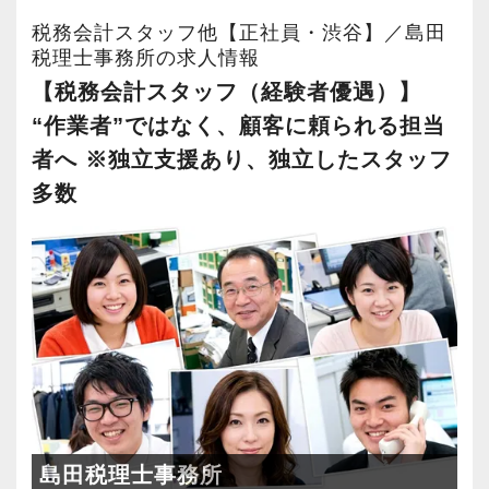
ロナにより、私たちも既存のワークフローの改
リアプランが明確な方が成長しています。
お客様からの「ありがとう」が、最大のやりが
り、15名の社員が在席しています。
①高い利益率を生み出す
税務会計スタッフ他【正社員・渋谷】／島田
善に取り組んでいます。
そのため、採用面接では「1年後、3年後、5年後
いになります！
税理士事務所の求人情報
現在事務所全体で約1200社との顧問契約があり
例えば、
にどうなりたいか？」を必ずお聞きします。
未経験クラスのポジションとして求めているの
【税務会計スタッフ（経験者優遇）】
ます。
・各デスクにデュアルモニターを設置しながら
たとえば希望年収があれば、その目標に向けて
はじめての仕事には不安もあるかもしれません
は、税務会計の知識や経験ではなく、あなたが
“作業者”ではなく、顧客に頼られる担当
なんと契約の7割がクライアント訪問しない「簡
社員の業務効率UP
どう仕事をすればいいのか具体的にお伝えしま
が、当社は同じ目標をもったインターンの数も
これまでしてきた社会人経験です。
易顧問契約」となり、年々順調に顧問先が増加
者へ ※独立支援あり、独立したスタッフ
・FAXなどのペーパーレス化の実現
すので気軽に相談してください。
多く心強いですよ。やる気のある方、ご応募お
当法人には異業種からの転職で活躍している社
しています。
多数
・WEB（クラウド）での文章共有や文書管理シ
待ちしています！
員も、多数在籍しています。
ステムの導入
当社は積極的な人に惜しみなくチャンスを与え
これまでの経験が活かせるケースもあること
②資格取得を徹底サポート
・申告業務は「e-Tax」を用いて対応
るというスタイルで、経験年数を積めば自動的
や、充実した新人研修制度やOJTなどで一から
社内には資格取得ために勉強中の社員も多数在
・「Zoom」でのオンライン会議や打合わせの実
にキャリアアップするという仕組みになっては
実務経験を積むことが可能です。
籍。
践 など
いません。
様々な実務経験を積むことができ、資格取得に
ですから、ステップアップしたい人は、遠慮な
安定した環境と充実した研修制度を使いなが
向け仲間と切磋琢磨できる環境があります。
【色んなキャリアパスを用意しています！】
く自分から手を挙げてください。
ら、自分のスキルアップとキャリアアップを叶
他にも試験前にはまとまった休暇取得が可能で
当法人ではクライアントに対して相続や起業支
「挑戦」と「成長」を後押しする社風なので失
えたいという方は、当法人で着実に成長してみ
す。
援など、随時複数のプロジェクトを進行してい
敗を恐れずに目標に向かってチャレンジするこ
ませんか？
島田税理士事務所
ます。