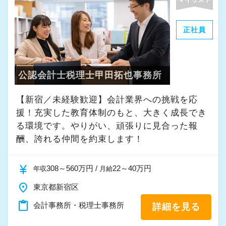
マイリスト
経験を積むことで、顧問先を担当するようにな
ります。
正社員
【働き方って？】
残業は月15～20時間程度
公認会計士税理士甲田拓也事務所
無理なく働きながら、
しっかりスキルを身につけていける環境です。
【新宿／未経験歓迎】会計業界への挑戦を応
援！充実した教育体制のもと、大きく成長でき
【ちょっと話だけでもしてみませんか？】
る環境です。やりがい、頑張りに見合った報
今すぐ転職を考えていなくても大丈夫です。
酬、誇れる仲間を約束します！
currency_yen
「ちょっと気になる」くらいでもOKなので、
308～560万円 /
22～40万円
年収
月給
まずは話を聞いてみませんか？
place
東京都新宿区
content_paste
会計事務所・税理士事務所
詳細を見る
ここでの経験は、将来きっと役に立ちます。