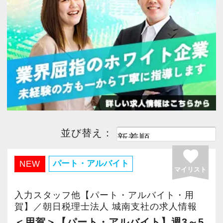
今すぐ会員登録
PC版サイトを見る
採用ご担当者様
並び替え：
favorite
パート・アルバイト
NEW
マイリスト
入力スタッフ他【パート・アルバイト・用
賀】／朝日税理士法人 城南支社の求人情報
＜用賀＞【パート・アルバイト】週3～5