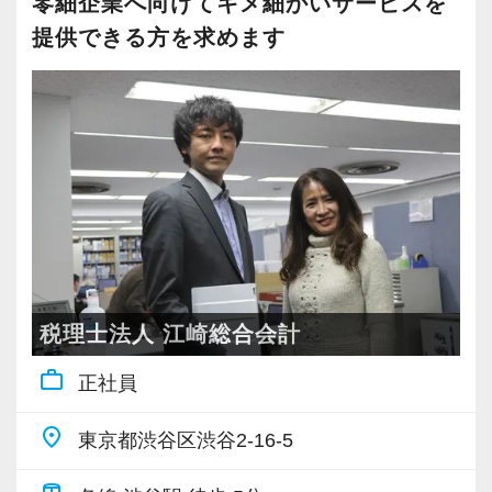
零細企業へ向けてキメ細かいサービスを
【実務型研修・教育制度充実！学生の間に、こ
【渋谷の事務所はこんなオフィスです】
提供できる方を求めます
れからの会計業界で生き残るために必要な専門
＜募集背景・求める人物像＞
2021年6月にオープンしたオフィス。
性を磨けます】
事業拡大、新規顧客の獲得により新たなスタッ
新宿オフィスの精鋭スタッフが立ち上げメンバ
会計業界はいずれコンピューターやAIに取って
フを募集しています。
ーとして運営をスタートしました。
変わられる職業と言われています。
顧客も幅広く対応しているため、経験者はこれ
都心部ということもあり、IT系など最先端の技
その中で生き残るためにできることはコンピュ
までの経験を生かしながらさらなるステップア
術を取り扱うお客様が多いのが特徴です。
ーターやAIにはできないお客様とのコミュニケ
ップを目指すことができます。経験の浅い方で
ーション力を磨くこと。
も、実務を通しての学びが多い環境です。
20代が中心となっており、専門学校が近くにあ
ることから資格取得に励むスタッフが多く活躍
当社では、全員がお客様のことを一番に考え、
近年は、外国法人や相続に関する案件も増え、
しています。
最新の税務・会計サービスを提供しています。
税理士法人 江崎総合会計
業績を伸ばしています。外国語が得意、外国語
現時点で深い知識や経験をお持ちでなくても安
を生かした業務に就きたい、または、相続税合
work_outline
正社員
若いメンバーが多く明るい雰囲気で、全員がや
心してください！
格者や相続の案件に関わったことがある方など
る気に満ちあふれています。
社員と同じように実務経験を積みながら税法や
place
東京都渋谷区渋谷2-16-5
は、その得意分野を最大限に活かせる環境で
自主性がある方には活躍できる舞台はいくらで
会計の知識を得られるようフォロー体制はバッ
す。
もご用意するので、この業界で何か成し遂げた
チリです。