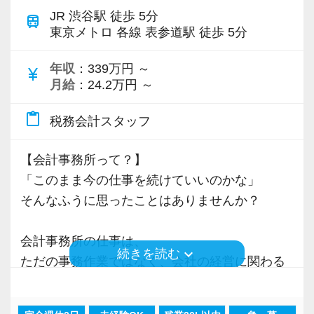
まった休暇を取ることができ、試験の合格へ向
みませんか？】
JR 渋谷駅 徒歩 5分
ないということではなく、効率的に仕事を行
train
けて定期的な研修を実施しています。
・担当顧客に応じたインセンティブ制度あり
東京メトロ 各線 表参道駅 徒歩 5分
い、実績を上げる社員に見合った給与をきちん
目標の資格取得を達成できた社員には、祝い金
・アカウントマネージャーへのキャリアアップ
と提供したいという社長の想いがあります。
や資格手当を支給したりもしています。
年収
：339万円 ～
可能
currency_yen
実際に社員の平均残業時間は月10時間～15時間
月給
：24.2万円 ～
・年収600万円以上も十分に実現可能
程度、休みも完全週休2日や有給休暇も取得しや
content_paste
税務会計スタッフ
すい環境です。
また、将来独立を目指す方も歓迎しています。
働く社員ほとんどがオンオフしっかりとつけて
実際に当事務所から独立したスタッフも多数い
【会計事務所って？】
働いています。
ます。
「このまま今の仕事を続けていいのかな」
そんなふうに思ったことはありませんか？
④時代の変化・流れを敏感に捉え、ワークフロ
リクルートサイト（外部リンク）
ーを改善しています
会計事務所の仕事は、
現在は、業界全体でIT化が進んでいることやコ
keyboard_arrow_down
続きを読む
ただの事務作業ではなく、会社の経営に関わる
ロナにより、私たちも既存のワークフローの改
仕事です。
善に取り組んでいます。
例えば、