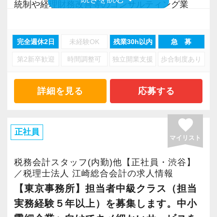
統制や経理財務改善等のコンサルティング業
応、給付金のサポート、補助金のサポートなど
を獲得していきます。
務、更には医療法人設立支援に至るまで、総合
お手伝いできる業務は数多く存在しています。
お客様から信頼され、心の通ったサービスを提
的なアドバイザリー業務を展開しています。
そのため、全拠点でスタッフの増員に力を入れ
供する真の「税務プロフェッショナル」として
完全週休2日
未経験OK
残業30h以内
急 募
ており、さらなるサービス品質の向上を目指し
の道を私たちと一緒に歩んでみませんか？
第2新卒歓迎
時間調整可
独立開業支援
歩合制度あり
グループ会社には行政書士、社会保険労務士、
ています。
宅地建物取引士もおり、社外には弁護士、弁理
【目指すは“大家族のような会社”明るく楽しく一
士、司法書士、など各士業のネットワークを構
詳細を見る
応募する
また、職場環境の改善に積極的に取り組む企業
緒に働ける方を求めています】
築し、クライアント先のどのような経営課題に
に対して認証される「社労士診断認証制度」を
「こんな明るい事務所ははじめて」と言われる
もワンストップで解決出来る体制を築いていま
取得しました。
ほど、仲が良くて明るいのが当社の特徴です。
favorite
す。
正社員
「職場環境改善宣言企業」と「経営労務診断実
実践型インターンは成⻑性を重視していて、や
マイリスト
その他にも、遠隔地の顧問先でも経理・経営指
施企業」の認定を受け、今後も社員が働きやす
りがいを持てることとステップアップできるこ
導が出来る会計システム等、ITを駆使したサー
い環境づくりを積極的に推進していきます。
税務会計スタッフ(内勤)他【正社員・渋谷】
とを第一に考えています。
ビスも展開しています。
／税理士法人 江崎総合会計の求人情報
長く安心して働ける環境を用意してお待ちして
将来会計事務所で活躍したい熱い想いのある
また、近年は相続にも力を入れており、セミナ
【東京事務所】担当者中級クラス（担当
おりますので、当社で将来の不安なく働いてみ
方、お待ちしています！
ーや個別相談から相続税等の案件も増加してき
実務経験５年以上）を募集します。中小
ませんか？
ております。