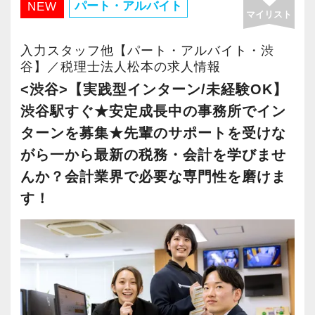
例えば…
パート・アルバイト
NEW
マイリスト
★週3、4日勤務からOK！
★しっかり稼ぎたいなら週5のフルタイム！
入力スタッフ他【パート・アルバイト・渋
★週5日勤務、でも子どものお迎えがあるから15
谷】／税理士法人松本の求人情報
時までの時短勤務
<渋谷>【実践型インターン/未経験OK】
など、事情に合わせた働き方ができます。
渋谷駅すぐ★安定成長中の事務所でイン
ターンを募集★先輩のサポートを受けな
曜日など個人に合わせたシフトも相談に応じて
がら一から最新の税務・会計を学びませ
いますので、ご希望の働き方を一度確認させて
んか？会計業界で必要な専門性を磨けま
ください。
す！
長く安心して働くことができる環境を整えてい
ます。
(3)準社員・正社員へのステップアップも可能！
スキルや本人のご希望により、パート・アルバ
イトから社員へのステップアップも可能です。