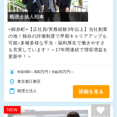
また、役職では「課長」などへの昇給チャンス
おり、
を用意しており、課長になると2～4名のメンバ
分からないことはすぐに聞ける環境です。
ーをマネジメントしながら案件を差配できま
税理士法人松本
す。
<錦糸町>【正社員/実務経験3年以上】当社創業
【いろんな業界を一緒に見ませんか？】
の地！独自の評価制度で早期キャリアアップも
クライアントは、起業したばかりの会社やベン
【経験を活かしながら資格取得も可能！】
可能♪多種多様な手当・福利厚生で働きやすさ
チャー企業が中心です。
税理士や会計士などの資格取得を全力でフォロ
も充実しています！＜17年間連続で増収増益を
ーしています。
更新中！＞
IT、EC、サービス業など、
仕事終わりに学校や講座に通うことが可能で、
さまざまなビジネスに関わることができます。
平日に進学している社員も在席中です。
currency_yen
480～800万円 /
35万円～
年収
月給
当法人の今の環境があるからこそ試験前にまと
place
東京都江東区
【一緒にスキルを身に着けませんか？】
まった休暇を取ることができ、試験の合格へ向
この仕事の一番の特徴は、
content_paste
税理士法人
けて定期的な研修を実施しています。
詳細を見る
やればやるほど自分のスキルになることです。
目標の資格取得を達成できた社員には、祝い金
や資格手当を支給したりもしています。
favorite
NEW
最初はサポート業務からですが、