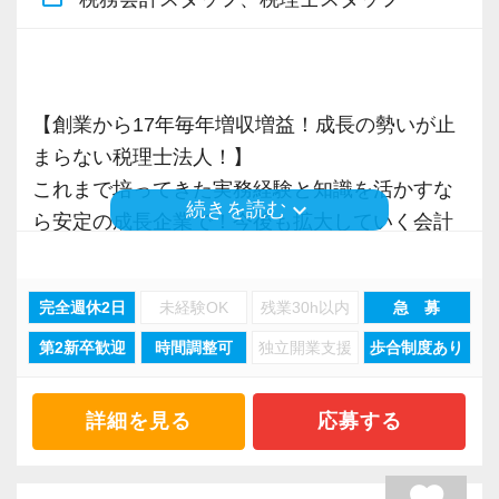
そのため、全拠点でスタッフの増員に力を入れ
ており、さらなるサービス品質の向上を目指し
ています。
【創業から17年毎年増収増益！成長の勢いが止
まらない税理士法人！】
また、職場環境の改善に積極的に取り組む企業
これまで培ってきた実務経験と知識を活かすな
に対して認証される「社労士診断認証制度」を
keyboard_arrow_down
続きを読む
ら安定の成長企業で！今後も拡大していく会計
取得しました。
事務所で幅広い業務にチャレンジしながら成長
「職場環境改善宣言企業」と「経営労務診断実
を目指しましょう！
施企業」の認定を受け、今後も社員が働きやす
完全週休2日
未経験OK
残業30h以内
急 募
い環境づくりを積極的に推進していきます。
第2新卒歓迎
時間調整可
独立開業支援
歩合制度あり
現在当社では「渋谷」「新宿」「錦糸町」
長く安心して働ける環境を用意してお待ちして
「柏」「横浜」「大阪」の６拠点を展開してい
おりますので、当社で将来の不安なく働いてみ
ます。
ませんか？
詳細を見る
応募する
2021年6月に「渋谷オフィス」を新設し、その
後「新宿オフィス」「大阪オフィス」「錦糸町
【渋谷の事務所はこんなオフィスです】