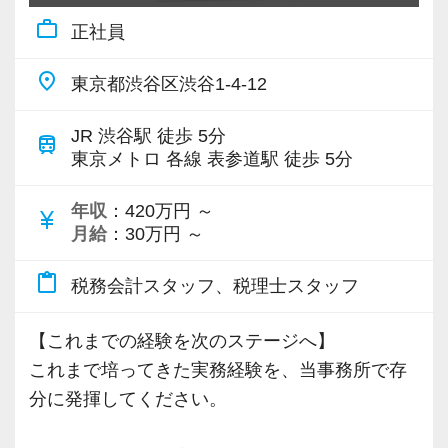
とができます。
③残業少なめ&年間休日120日以上
意欲次第で、それらのプロジェクトを仕切る
work_outline
正社員
【日々の業務を通じて幅広い知識・経験を身に
当法人では個々の実力、効率性・生産性を重視
「プロジェクトリーダー」に就けます。
【現役スタッフの声】
つけることが可能！】
しています。
また、役職では「課長」などへの昇給チャンス
place
東京都渋谷区渋谷1-4-12
主な仕事内容は月次監査・決算申告・確定申
給与に固定残業代を含んでいますが、当法人の
を用意しており、課長になると2～4名のメンバ
前職は小規模な事務所で、なかなか担当を持つ
告・年末調整・税務相談などです。
考え方としては残業して仕事をしなければいけ
ーをマネジメントしながら案件を差配できま
JR 渋谷駅 徒歩 5分
train
ことができませんでした。
当法人では分業制を確立しており記帳代行は専
東京メトロ 各線 表参道駅 徒歩 5分
ないということではなく、効率的に仕事を行
す。
代表が高齢で新しいお客様も増えず、自分の今
門部署が担当しますので、本来の専門家として
い、実績を上げる社員に見合った給与をきちん
後のキャリアを考えて転職を決意し、当社に入
年収
：420万円 ～
必要な業務に集中して頂けます。
と提供したいという社長の想いがあります。
currency_yen
【経験を活かしながら資格取得も可能！】
社しました。
月給
：30万円 ～
実際に社員の平均残業時間は月10時間～15時間
税理士や会計士などの資格取得を全力でフォロ
現在は、渋谷オフィスの責任者として一つの拠
また当法人の中である程度の経験を積んで頂い
程度、休みも完全週休2日や有給休暇も取得しや
ーしています。
content_paste
税務会計スタッフ、税理士スタッフ
点を任されています。
た後、税務会計業務以外にも労務・法務・融
すい環境です。
仕事終わりに学校や講座に通うことが可能で、
資・各種行政手続きなども担当します。
働く社員ほとんどがオンオフしっかりとつけて
平日に進学している社員も在席中です。
【これまでの経験を次のステージへ】
積極的に手を挙げるアクティブな人には向いて
中小企業・個人事業主を支援する専門家とし
働いています。
当法人の今の環境があるからこそ試験前にまと
これまで培ってきた実務経験を、当事務所で存
いる会社です。
て、経営管理全般の幅広い知識が習得可能で
まった休暇を取ることができ、試験の合格へ向
分に発揮してください。
私も新しい経験にチャレンジしたいと思い、渋
す。
④時代の変化・流れを敏感に捉え、ワークフロ
けて定期的な研修を実施しています。
谷オフィスの開設に合わせて、責任者になりた