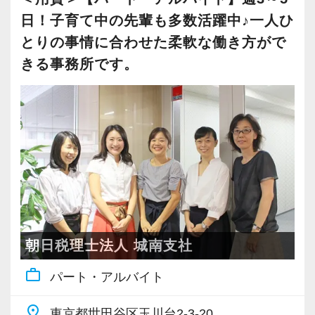
日！子育て中の先輩も多数活躍中♪一人ひ
とりの事情に合わせた柔軟な働き方がで
きる事務所です。
朝日税理士法人 城南支社
work_outline
パート・アルバイト
place
東京都世田谷区玉川台2-3-20