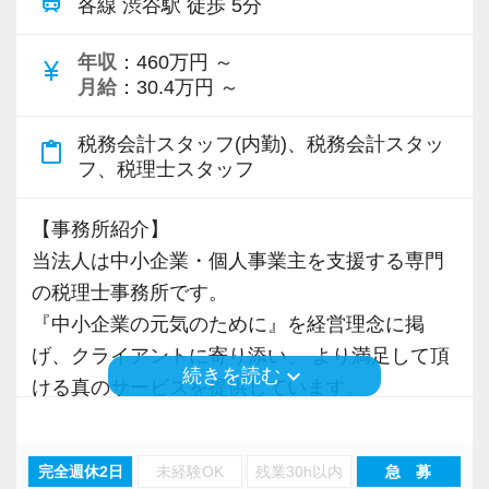
train
各線 渋谷駅 徒歩 5分
さらに、コミュニケーションを取ることが苦で
い目標がある方は、ぜひ当社の門を叩いてくだ
はなく、チャレンジする意欲がある方には、そ
さい！
【先輩スタッフのサポートを受けながら段階を
年収
：460万円 ～
currency_yen
れぞれのスキルや希望などに応じて業務をお任
踏んでステップアップできます♪】
月給
：30.4万円 ～
せします。
【ご紹介が多い安定企業でお客様から一番に信
入社してからのステップアッププランを準備し
税務会計スタッフ(内勤)、税務会計スタッ
頼される税務のプロを目指せます】
ています。あなたの成長にあわせてステップア
content_paste
フ、税理士スタッフ
＜社内環境＞
私達は「税務のプロフェッショナルとしてお客
ップしていきましょう。
渋谷駅から徒歩6分の好立地。通勤に便利で、資
様に寄り添う」ことが一つの使命です。
【事務所紹介】
格勉強中の方も学校等にも通い易いです。
▽ステップ1(入社〜約1ヶ月)
当法人は中小企業・個人事業主を支援する専門
もちろん勉強中の方は積極的に応援し、業務内
お客様から「こうしたい」という理想をいただ
先輩が担当しているお客様の月次試算表を作成
の税理士事務所です。
容も考慮します。
いたら、それを一緒になって実現するために大
しながら少しずつレベルアップしていきましょ
『中小企業の元気のために』を経営理念に掲
経験豊富な税理士、科目合格者が多数在籍して
きく力を発揮できる存在でありたいと考えてい
う。実際の数字に触れながら業務に取り組んで
げ、クライアントに寄り添い、 より満足して頂
おり、実務、資格勉強とも分からないことは聞
ます。ご紹介案件が7割を超えているのも、そう
頂くことで、より理解と知識が深まります！
keyboard_arrow_down
続きを読む
ける真のサービスを提供しています。
きやすい環境で、合格を応援します。
いった私たちの姿勢がお客様から評価されてい
現在は大阪・名古屋・東京の3拠点に事務所があ
在宅勤務の環境も現在整備しているところで、
るからだと自負しています。
▽ステップ2(2ヶ月目〜)
り、多くのクライアントを抱えるまでに成長し
週1日からの在宅勤務が可能(条件あり)、今後は
そろそろ入力業務に慣れてきますので、本人の
完全週休2日
未経験OK
残業30h以内
急 募
ました。
もっと在宅勤務ができる日数を増やし、プライ