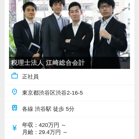
実務経験は5年以上を目安としていますが、それ
やる気とコミュニケーション能力を重視しま
これまでも多くのインターン生が実践型インタ
に満たない場合でもこれまでの能力・経験に応
す。
ーン制度を使い、ステップアップを実現してき
じて選考を進めさせて頂きます。
税理士はサービス業です。誠実に仕事を行い、
た実績が当社にはあります！
中小企業・個人事業主を対象に一通りの年間業
お客様に満足していただくことを大事にしてく
実践型インターンを通して学校では絶対に学ぶ
務を卒なく対応できる方、かつ、30社程度の担
れる方を求めています。
ことができない知識と実務を徹底的に磨くこと
当実績のある方であれば、すぐに活躍して頂け
ができます。
ると思います。
スキルと経験に合わせてキャリアを重ねつつ、
税理士法人 江崎総合会計
部下のマネジメントも少しずつお任せして自信
インターン終了後は新卒採用の道も用意してい
当法人には豊富な実績と案件数がある為、経験
work_outline
正社員
を持っていけるよう私たちもバックアップしま
ます。26卒のインターン生も入社予定です。
者もさらなる成長ができる職場環境がありま
す。
place
東京都渋谷区渋谷2-16-5
す。
最初は自信が無くても意欲があれば大丈夫で
【各種社会保険完備、ユニークな手当制度あ
「将来の目標・夢」「これから経験してみたい
す。
り】
train
各線 渋谷駅 徒歩 5分
案件」「習得していきたいスキル」なんでもい
一緒に事務所を盛り立てていただける方をお待
社会保険等の一般的な福利厚生の他に、各種手
いので、面接時にあなたの考えを聞かせてくだ
ちしています！
当も充実。
年収
：420万円 ～
currency_yen
さい。
月給
：29.4万円 ～
税務能力検定等の資格検定に合格するともらえ
安定した環境でこれまでの経験を活かしなが