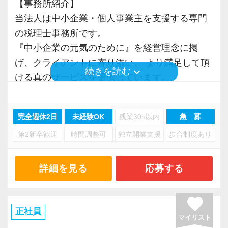
す。
【事務所紹介】
資・各種行政手続きなども担当します。
しています。
す。
オフィスに税理士がいるので、わからないこと
当法人は中小企業・個人事業主を支援する専門
中小企業・個人事業主を支援する専門家とし
給与に固定残業代を含んでいますが、当法人の
詳しくはこちら（リンク先：https://www.tokyo-
はすぐ聞けるのがいいですね。
の税理士事務所です。
て、経営管理全般の幅広い知識が習得可能で
考え方としては残業して仕事をしなければいけ
consulting.com/recruit/environment/benefits）
経験と知識をつけて、お客様から頼られる存
『中小企業の元気のために』を経営理念に掲
す。
ないということではなく、効率的に仕事を行
在、後輩の手本になるような存在になれるよう
げ、クライアントに寄り添い、 より満足して頂
い、実績を上げる社員に見合った給与をきちん
keyboard_arrow_down
続きを読む
【成長のための5つのこだわりを大事にしていま
に頑張っています。
ける真のサービスを提供しています。
ただし本人の希望と経験をしっかり考慮した
と提供したいという社長の想いがあります。
す】
現在は大阪・名古屋・東京の3拠点に事務所があ
上、業務をお任せしていきますので無理なくス
実際に社員の平均残業時間は月10時間～15時間
仕事をする上では5つのこだわり「クイックレス
会社の良いところは“温かさ”があります。
り、多くのクライアントを抱えるまでに成長し
テップアップを目指せます。
程度、休みも完全週休2日や有給休暇も取得しや
ポンス・プラス思考・有言実行・他責禁止・気
完全週休2日
未経験OK
残業30h以内
急 募
お客様に対しても、仲間に対しても、アットホ
ました。
当法人では社員各々が得意分野や強みを持ち合
すい環境です。
配り」を掲げ、一人ひとりが実行しています。
ームで明るい会社です。
第2新卒歓迎
時間調整可
独立開業支援
歩合制度あり
わせていますので、将来的に身につけたいスキ
働く社員ほとんどがオンオフしっかりとつけて
より多くの「ありがとう」と笑顔をいただき続
チームで動いているので、わからないことや困
【東京事務所で未経験者を求めています！異業
ルや経験を教えてください。
働いています。
けるために「情熱家であれ！」がモットーで
ったことの相談先にも迷わず、何でもすぐに聞
種からの転職で活躍中の社員多数在籍！】
『あなたが成りたい自分を見つけられる職場環
詳細を見る
応募する
す。
くことができて安心です。
今回、クライアント増加とより一層のサービス
境』を提供できると思います！
④時代の変化・流れを敏感に捉え、ワークフロ
向上を目指し、「東京事務所」で社員の増員を
ーを改善しています
favorite
【求職者へのメッセージ】
数字が好きで人と関わるのが好きな人でした
行っています。
正社員
【常に安定性&働きやすい環境を整備していま
現在は、業界全体でIT化が進んでいることやコ
マイリスト
当社では、「こうなりたい」という将来のキャ
ら、この仕事に向いていると思います。
東京事務所は渋谷駅から徒歩5分の好立地にあ
す！】