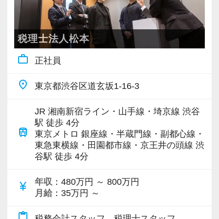
【対象業種100種以上！節税・融資・税務調査に
強い税理士法人です】
創業以来17年連続増収増益、顧問先数2500以
税理士法人松本
上、全国6拠点で安定的に成長中です。
work_outline
正社員
お客様に事務所までご来社いただく来所型サー
ビスで、中小企業の経営を幅広くサポートして
place
東京都渋谷区道玄坂1-16-3
います。
JR 湘南新宿ライン・山手線・埼京線 渋谷
専門Webサイトを10サイト以上運営しており、
駅 徒歩 4分
train
新規顧問契約のお客様が毎年400件以上増加！
東京メトロ 銀座線・半蔵門線・副都心線・
東急東横線・田園都市線・京王井の頭線 渋
各オフィスに国税OB税理士が在籍しているの
谷駅 徒歩 4分
で、税務調査にも精通しています。
年収
：480万円 ～ 800万円
currency_yen
税理士という仕事は不況に強い仕事で、融資対
月給
：35万円 ～
応、給付金のサポート、補助金のサポートなど
content_paste
お手伝いできる業務は数多く存在しています。
税務会計スタッフ、税理士スタッフ