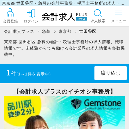
東京都 世田谷区 - 急募の会計事務所・税理士事務所の求人・転職情報
求人検索
会員登録
ログイン
会計求人プラス
急募
東京都
世田谷区
東京都 世田谷区 急募の会計・税理士事務所の求人情報、転職
ログイン
情報です。未経験からでも働ける会計業界の求人情報も多数掲
載中。
最近見た求人
1
件
(1～1件を表示中)
マイリスト
パート・アルバイト
(1)
【会計求人プラスのイチオシ事務所】
お問い合わせ