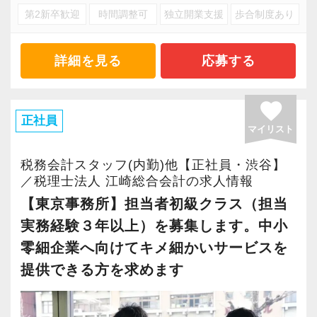
今後もお客様に満足していただけるようにスキ
希望に応じて決算業務、年末調整業務、確定申
第2新卒歓迎
時間調整可
独立開業支援
歩合制度あり
ベートとの両立、充実した生活を応援します。
ルの向上を目指し、税務のプロとして高い信頼
告業務にもチャレンジして頂けます。先輩スタ
【東京事務所活躍してくれる将来のリーダー候
を獲得していきます。
ッフがサポートしますので、安心して税務・会
補者を求めています！】
＜待遇等＞
詳細を見る
応募する
お客様から信頼され、心の通ったサービスを提
計の業務を一通り覚えられます！
今回、クライアント増加とより一層のサービス
繁忙期には残業となることもありますが、その
供する真の「税務プロフェッショナル」として
向上を目指し、「東京事務所」で社員の増員を
後の休みを取得しやすいように調整できます。
favorite
の道を私たちと一緒に歩んでみませんか？
▽ステップ3(4ヶ月目〜)
行っています。
正社員
また、資格試験に向け勉強中の方を応援してお
一通りの業務を覚えたら、自分自身で決算を行
マイリスト
東京事務所は渋谷駅から徒歩5分の好立地にあ
り、試験日を含め約10日以上の休暇を取得した
【将来オフィスをお任せできる貴方の力を求め
って頂きます。決算書が出来ましたら、先輩ス
り、15名の社員が在席しています。
実績もあります。
税務会計スタッフ(内勤)他【正社員・渋谷】
ています】
タッフ・オフィス責任者からのチェックと国税
／税理士法人 江崎総合会計の求人情報
積み重ねてこられた知識と経験を生かして、さ
OBのダブルチェックがあります。
担当者中級クラスのポジションとして求めてい
【東京事務所】担当者初級クラス（担当
■採用ページ
らなる活躍の場を求めている貴方の力を発揮で
るのは、安心して直接顧客担当を任せることの
実務経験３年以上）を募集します。中小
https://www.m-partners.jp/recruit/
きる職場です。
当社ならではの「仕事のステップ」を踏みなが
できる、知識・経験・対応力のある方。
零細企業へ向けてキメ細かいサービスを
新たなマネージャー候補として、将来的にオフ
ら実務を経験することで、半年もすればある程
チームリーダやマネジメント経験がある方、こ
提供できる方を求めます
ィスを任せられる方の力を求めています。
度一人で仕事をすることができるようになりま
れからそういう経験も身につけたいと想う方
す。
は、歓迎します。
税理士資格がなくてもOK！