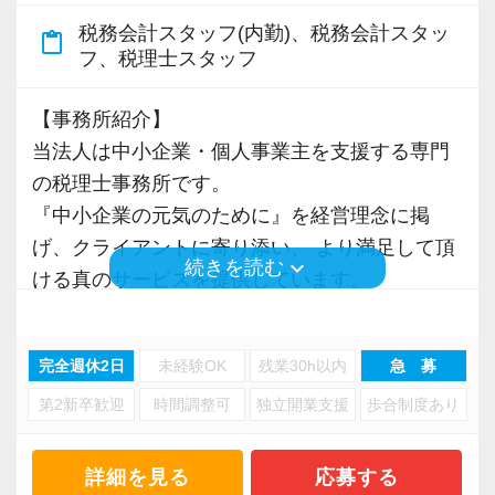
【こんな方を求めています】
る「合格手当」など、当社ならではの制度を設
ら、スキル&キャリアアップを叶えたいという方
税務会計スタッフ(内勤)、税務会計スタッ
content_paste
・情熱を持って仕事ができ、途中で諦めない人
けているので、ぜひ活用してください。
フ、税理士スタッフ
は当法人で実現してみませんか？
・責任感を持って仕事に取り組める人
詳しくはこちら（リンク先：https://www.tokyo-
・積極性と向上心を持ち合わせている人
consulting.com/recruit/environment/benefits）
【事務所紹介】
【日々の業務を通じて幅広い知識・経験を身に
・若手を引っ張っていくリーダーになれる人
当法人は中小企業・個人事業主を支援する専門
つけることが可能！】
【成長のための5つのこだわりを大事にしていま
の税理士事務所です。
主な仕事内容は月次監査・決算申告・確定申
【ITシステム完備で効率よく業務をこなせま
す】
『中小企業の元気のために』を経営理念に掲
告・年末調整・税務相談などです。
す】
仕事をする上では5つのこだわり「クイックレス
げ、クライアントに寄り添い、 より満足して頂
当法人では分業制を確立しており記帳代行は専
IT化が非常に進んでいるのも当社の特徴。
keyboard_arrow_down
続きを読む
ポンス・プラス思考・有言実行・他責禁止・気
ける真のサービスを提供しています。
門部署が担当しますので、本来の専門家として
代表が作業環境にも気を配っており、デュアル
配り」を掲げ、一人ひとりが実行しています。
現在は大阪・名古屋・東京の3拠点に事務所があ
必要な業務に集中して頂けます。
モニターを全席設置。
より多くの「ありがとう」と笑顔をいただき続
り、多くのクライアントを抱えるまでに成長し
入力もAI-OCRを使用して、業務効率化とペーパ
けるために「情熱家であれ！」がモットーで
完全週休2日
未経験OK
残業30h以内
急 募
ました。
また当法人の中である程度の経験を積んで頂い
ーレス化を進めています。kintoneや
す。
第2新卒歓迎
時間調整可
独立開業支援
歩合制度あり
た後、税務会計業務以外にも労務・法務・融
LINEWORKS、クラウドサインなどを活用して
【東京事務所で活躍してくれる実務経験者を求
資・各種行政手続きなども担当します。
いるので効率よくストレスフリーに業務をこな
【求職者へのメッセージ】
めています！】
中小企業・個人事業主を支援する専門家とし
詳細を見る
応募する
せます。
当社の実践型インターンでは、普段の学生生活