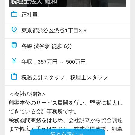
さい！
税理士法人 総和
work_outline
正社員
【対象業種100種以上！節税・融資・税務調査に
【ご紹介が多い安定企業でお客様から一番に信
強い税理士法人です】
頼される税務のプロを目指せます】
place
東京都渋谷区渋谷1丁目3-9
創業以来17年連続増収増益、顧問先数2500以
私達は「税務のプロフェッショナルとしてお客
上、全国6拠点で安定的に成長中です。
様に寄り添う」ことが一つの使命です。
train
各線 渋谷駅 徒歩 6分
お客様に事務所までご来社いただく来所型サー
currency_yen
ビスで、中小企業の経営を幅広くサポートして
お客様から「こうしたい」という理想をいただ
年収
：357万円 ～ 500万円
います。
いたら、それを一緒になって実現するために大
content_paste
税務会計スタッフ、税理士スタッフ
きく力を発揮できる存在でありたいと考えてい
専門Webサイトを10サイト以上運営しており、
ます。ご紹介案件が7割を超えているのも、そう
＜会社の特徴＞
新規顧問契約のお客様が毎年400件以上増加！
いった私たちの姿勢がお客様から評価されてい
顧客本位のサービス展開を行い、堅実に拡大し
各オフィスに国税OB税理士が在籍しているの
るからだと自負しています。
てきている会計事務所です。
で、税務調査にも精通しています。
税務顧問業務をはじめ、会社設立から資金調達
今後もお客様に満足していただけるようにスキ
まで幅広く手がけており、株式公開支援、組織
税理士という仕事は不況に強い仕事で、融資対
ルの向上を目指し、税務のプロとして高い信頼
keyboard_arrow_down
続きを読む