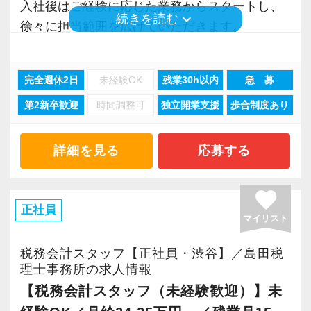
ーを改善しています
目標の資格取得を達成できた社員には、祝い金
入社後はご経験に応じた業務からスタートし、
いと立候補しました。
ただし本人の希望と経験をしっかり考慮した
keyboard_arrow_down
続きを読む
現在は、業界全体でIT化が進んでいることやコ
や資格手当を支給したりもしています。
徐々に担当範囲を広げていただきます。
主体性のある人にはキャリアアップとレベルア
上、業務をお任せしていきますので無理なくス
ロナにより、私たちも既存のワークフローの改
将来的には、顧問先対応だけでなく、チームを
ップのチャンスも広がり、経験者なら実務だけ
テップアップを目指せます。
善に取り組んでいます。
率いる「アカウントマネージャー」としての活
でなくマネジメントの経験も積めます。
当法人では社員各々が得意分野や強みを持ち合
例えば、
完全週休2日
未経験OK
残業30h以内
急 募
躍を期待しています。
わせていますので、将来的に身につけたいスキ
・各デスクにデュアルモニターを設置しながら
第2新卒歓迎
時間調整可
独立開業支援
歩合制度あり
オフィス責任者として心がけているのは、何で
ルや経験を教えてください。
社員の業務効率UP
【幅広い業種に携わり、スキルアップ】
も気軽に話せる雰囲気と一人一人の考え方を尊
『あなたが成りたい自分を見つけられる職場環
・FAXなどのペーパーレス化の実現
当事務所はクライアントは業種・規模ともに多
詳細を見る
応募する
重することです。
境』を提供できると思います！
・WEB（クラウド）での文章共有や文書管理シ
種多様です。
常に柔軟さを忘れずに接したいと思っていま
ステムの導入
渋谷という立地柄、スタートアップやIT系企業
す。
favorite
【常に安定性&働きやすい環境を整備していま
・申告業務は「e-Tax」を用いて対応
が多く、スピード感のある実務経験を積むこと
正社員
スタッフの成長にともないお客様からも信頼さ
す！】
マイリスト
・「Zoom」でのオンライン会議や打合わせの実
ができます。
れ喜んでもらえる、そんな組織にしていきたい
①高い利益率を生み出す
践 など
税務会計スタッフ【正社員・渋谷】／島田税
ですね。
現在事務所全体で約1200社との顧問契約があり
意欲と実力次第で、新規顧客対応や提案業務に
理士事務所の求人情報
ます。
【色んなキャリアパスを用意しています！】
も早期から関わることが可能です。
【税務会計スタッフ（未経験歓迎）】未
“明るくて仲が良い”というのも当社の特徴。
なんと契約の7割がクライアント訪問しない「簡
当法人ではクライアントに対して相続や起業支
税務だけでなく、コミュニケーション力・提案