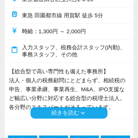
train
東急 田園都市線 用賀駅 徒歩 5分
currency_yen
時給
：1,300円 ～ 2,000円
入力スタッフ、税務会計スタッフ(内勤)、
content_paste
事務スタッフ、その他
【総合型で高い専門性も備えた事務所】
法人・個人の税務顧問にとどまらず、相続税の
申告、事業承継、事業再生、M&A、IPO支援な
ど幅広い分野に対応する総合型の税理士法人。
各分野のエキスパートがそろっています。
keyboard_arrow_down
続きを読む
【働きやすい環境！】
(1)共に働く仲間と助け合いながら和気あいあい