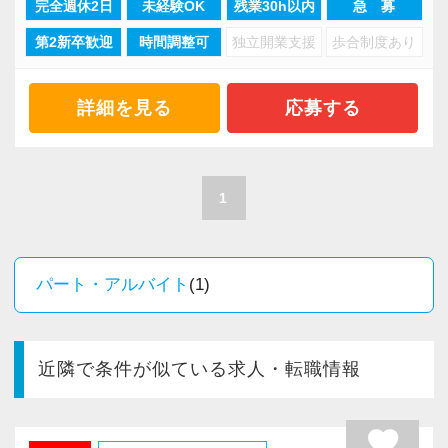
完全週休2日
未経験OK
残業30h以内
急 募
と働けます
第2新卒歓迎
時間調整可
独立開業支援
歩合制度あり
当法人ではパート・アルバイトとして働いてい
るスタッフが多く在席。
職場内には子育て経験者や資格勉強中の学生な
詳細を見る
応募する
ど、近い立場のスタッフが多いため仕事で困っ
たことは相談しやすい雰囲気があります。
そのような雰囲気の中で自分らしく楽しく働い
1
てみませんか？
(2)プライベートと仕事を両立しながら働けます
パート・アルバイト
(1)
ライフスタイルに合わせて無理なく働いていた
だけるようサポート。
お子様の病気はもちろん、急な用事やお休みな
近隣で条件が似ている求人・転職情報
どにも柔軟に対応します。
favorite