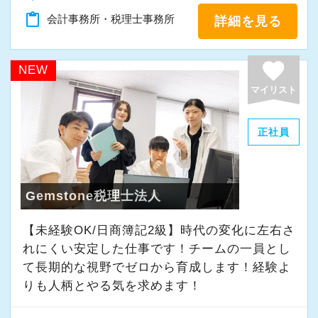
content_paste
会計事務所・税理士事務所
詳細を見る
favorite
NEW
マイリスト
正社員
Gemstone税理士法人
【未経験OK/日商簿記2級】時代の変化に左右さ
れにくい安定した仕事です！チームの一員とし
て⻑期的な視野でゼロから育成します！経験よ
りも人柄とやる気を求めます！