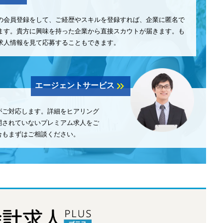
の会員登録をして、ご経歴やスキルを登録すれば、企業に匿名で
ます。貴方に興味を持った企業から直接スカウトが届きます。も
求人情報を見て応募することもできます。
keyboard_double_arrow_right
エージェントサービス
がご対応します。詳細をヒアリング
開されていないプレミアム求人をご
合もまずはご相談ください。