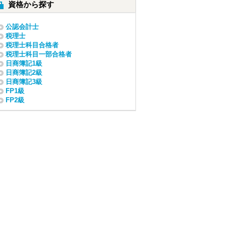
資格から探す
公認会計士
税理士
税理士科目合格者
税理士科目一部合格者
日商簿記1級
日商簿記2級
日商簿記3級
FP1級
FP2級