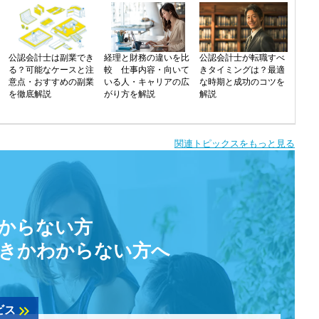
公認会計士は副業でき
経理と財務の違いを比
公認会計士が転職すべ
る？可能なケースと注
較 仕事内容・向いて
きタイミングは？最適
意点・おすすめの副業
いる人・キャリアの広
な時期と成功のコツを
を徹底解説
がり方を解説
解説
関連トピックスをもっと見る
からない方
きかわからない方へ
keyboard_double_arrow_right
ビス