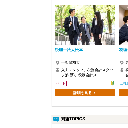
税理士法人松本
税理
千葉県柏市
入力スタッフ、税務会計スタッ
フ(内勤)、税務会計ス…
パート
正社
詳細を見る ＞
関連TOPICS