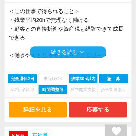
＜この仕事で得られること＞
・残業平均20hで無理なく働ける
・顧客との直接折衝や資産税も経験できて成長
できる
keyboard_arrow_down
続きを読む
＜働きやすさと成長を両立できる理由＞
・入力業務はアシスタントが担当
・分業体制で業務負担を軽減
完全週休2日
未経験OK
残業30h以内
急 募
・顧客対応や提案業務に集中可能
第2新卒歓迎
時間調整可
独立開業支援
歩合制度あり
・資産税や相続など専門性の高い案件あり
・顧客と直接折衝する機会が豊富
・経験値が自然と積み上がる環境
詳細を見る
応募する
＜働きやすい環境＞
favorite
・有給取得率90％以上
正社員
NEW