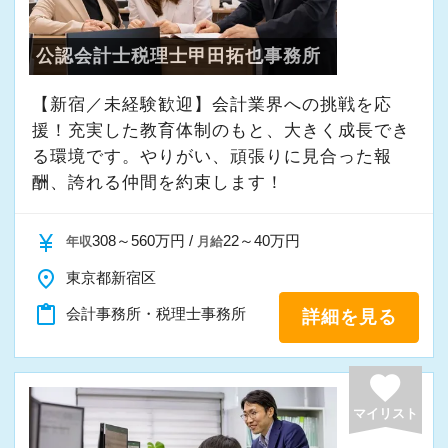
を感じながら、安心して長く働ける事務所であ
りたいと考えています。
公認会計士税理士甲田拓也事務所
私たちと一緒に成長しながら働いてみません
【新宿／未経験歓迎】会計業界への挑戦を応
援！充実した教育体制のもと、大きく成長でき
か。
る環境です。やりがい、頑張りに見合った報
ご応募をお待ちしております！
酬、誇れる仲間を約束します！
currency_yen
308～560万円 /
22～40万円
年収
月給
place
東京都新宿区
content_paste
会計事務所・税理士事務所
詳細を見る
favorite
マイリスト