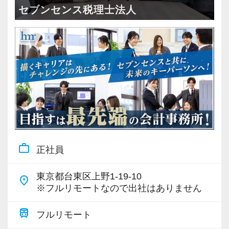
・全国14拠点で事業展開
セブンセンス税理士法人
・従業員240名以上に拡大
・会計・税務・財務・労務まで対応
・専門家が在籍しワンストップ支援
＜学びを後押し＞
・書籍購入費／研修費は全額会社負担
・隔月で税法・実務の学習会あり
・資格取得を目指す社員が多数
work_outline
正社員
＜募集の背景＞
・事業拡大に伴う増員募集
東京都台東区上野1-19-10
place
・組織力強化に向けた採用
※フルリモートなので出社はありません
・将来の中核人材を募集
train
フルリモート
＜先輩スタッフの声＞