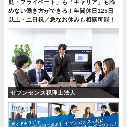
WEB面接OK
(1)
テレワーク推進
(2)
庭・プライベート」も「キャリア」も諦
めない働き方ができる！年間休日125日
会計事務所・税理士事務所
(1)
以上・土日祝／急なお休みも相談可能！
税理士法人
(1)
個人向け税務
(2)
飲食
(1)
小売
(2)
ＥＣ(ネットショップ)
(2)
ＩＴサービス
(2)
仮想通貨
(1)
セブンセンス税理士法人
美容・サロン
(1)
医療
(2)
不動産
(2)
建設業
(2)
金融
(1)
保険
(1)