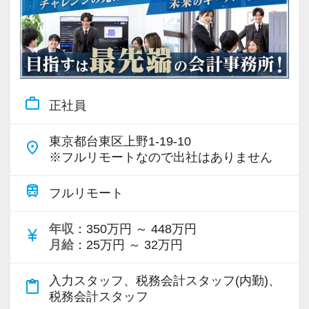
運輸・倉庫
(2)
貿易
(2)
製造業
(2)
その他サービス業
(2)
work_outline
正社員
その他
(2)
東京都台東区上野1-19-10
place
※フルリモートなので出社はありません
train
フルリモート
年収
：350万円 ～ 448万円
currency_yen
月給
：25万円 ～ 32万円
入力スタッフ、税務会計スタッフ(内勤)、
content_paste
税務会計スタッフ