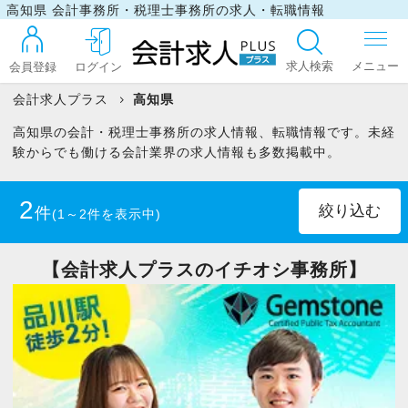
高知県 会計事務所・税理士事務所の求人・転職情報
求人検索
会員登録
ログイン
会計求人プラス
高知県
高知県の会計・税理士事務所の求人情報、転職情報です。未経
ログイン
験からでも働ける会計業界の求人情報も多数掲載中。
2
件
(1～2件を表示中)
最近見た求人
正社員
(1)
パート・アルバイト
(1)
【会計求人プラスのイチオシ事務所】
マイリスト
税理士
(2)
お問い合わせ
税理士科目合格者(未登録)
(2)