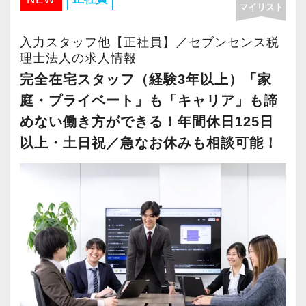
マイリスト
・年間休日125日以上
・繁忙期も月30～40h程度
入力スタッフ他【正社員】／セブンセンス税
・男性の育休取得率100％
理士法人の求人情報
・テレワーク導入済み
完全在宅スタッフ（経験3年以上）「家
・全席デュアルモニタ完備
庭・プライベート」も「キャリア」も諦
めない働き方ができる！年間休日125日
＜幅広い経験・成長環境＞
以上・土日祝／急なお休みも相談可能！
・クライアント2500社以上
・9割が紹介の安定基盤
・一般企業～医療・学校法人まで対応
・個人～大企業まで幅広く経験可能
・税務顧問＋資産税に関与
・相続／事業承継／M&Aにも対応
＜成長中の税理士法人＞