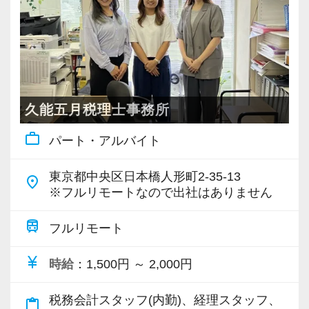
・個人～大企業まで幅広く経験可能
・税務顧問＋資産税に関与
・相続／事業承継／M&Aにも対応
＜成長中の税理士法人＞
・全国14拠点で事業展開
久能五月税理士事務所
・従業員240名以上に拡大
work_outline
パート・アルバイト
・会計・税務・財務・労務まで対応
・専門家が在籍しワンストップ支援
東京都中央区日本橋人形町2-35-13
place
※フルリモートなので出社はありません
＜学びを後押し＞
・書籍購入費／研修費は全額会社負担
train
フルリモート
・隔月で税法・実務の学習会あり
currency_yen
時給
：1,500円 ～ 2,000円
・資格取得を目指す社員が多数
税務会計スタッフ(内勤)、経理スタッフ、
content_paste
＜募集の背景＞