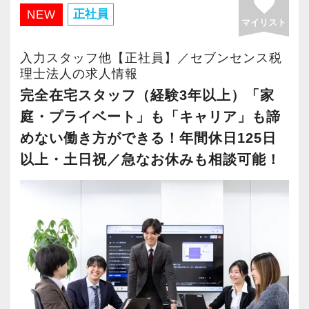
favorite
・有給取得率90％以上
正社員
NEW
マイリスト
・年間休日125日以上
・繁忙期も月30～40h程度
入力スタッフ他【正社員】／セブンセンス税
・男性の育休取得率100％
理士法人の求人情報
・テレワーク導入済み
完全在宅スタッフ（経験3年以上）「家
・全席デュアルモニタ完備
庭・プライベート」も「キャリア」も諦
めない働き方ができる！年間休日125日
＜幅広い経験・成長環境＞
以上・土日祝／急なお休みも相談可能！
・クライアント2500社以上
・9割が紹介の安定基盤
・一般企業～医療・学校法人まで対応
・個人～大企業まで幅広く経験可能
・税務顧問＋資産税に関与
・相続／事業承継／M&Aにも対応