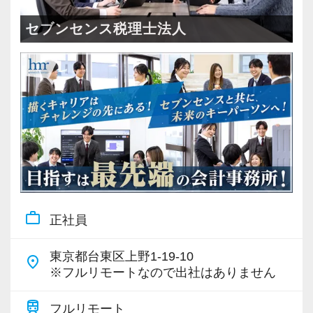
＜成長中の税理士法人＞
・全国14拠点で事業展開
セブンセンス税理士法人
・従業員240名以上に拡大
・会計・税務・財務・労務まで対応
・専門家が在籍しワンストップ支援
＜学びを後押し＞
・書籍購入費／研修費は全額会社負担
・隔月で税法・実務の学習会あり
・資格取得を目指す社員が多数
work_outline
正社員
＜募集の背景＞
・事業拡大に伴う増員募集
東京都台東区上野1-19-10
place
・組織力強化に向けた採用
※フルリモートなので出社はありません
・将来の中核人材を募集
train
フルリモート