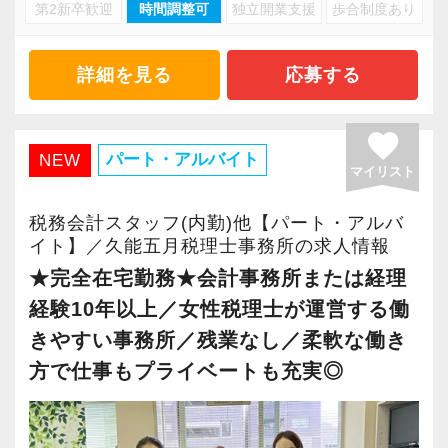
・キャリアアップ志向のある方
第2新卒歓迎
時間調整可
独立開業支援
歩合制度あり
・資産税や相続など専門性の高い案件あり
・主体的に業務を進められる方
・顧客と直接折衝する機会が豊富
・顧客対応や提案業務に挑戦したい方
・経験値が自然と積み上がる環境
詳細を見る
応募する
・資産税など専門性を高めたい方
・将来的にマネジメントに関わりたい方
＜働きやすい環境＞
favorite
・有給取得率90％以上
パート・アルバイト
NEW
マイリスト
＜まずはカジュアル面談へ＞
・年間休日125日以上
・事前に気軽な面談を実施
・繁忙期も月30～40h程度
税務会計スタッフ(内勤)他【パート・アルバ
・仕事内容やキャリアを相談可
・男性の育休取得率100％
イト】／久能五月税理士事務所の求人情報
・ざっくばらんに質問OK
・テレワーク導入済み
★完全在宅勤務★会計事務所または経理
・納得後に選考へ進めます
・全席デュアルモニタ完備
経験10年以上／女性税理士が運営する働
・入社時期は柔軟に対応
きやすい事務所／残業なし／柔軟な働き
・半年～1年の調整も可能
＜幅広い経験・成長環境＞
方で仕事もプライベートも充実◎
・クライアント2500社以上
まずはカジュアル面談からでも歓迎です
・9割が紹介の安定基盤
「応募する」からお気軽にご連絡ください。
・一般企業～医療・学校法人まで対応