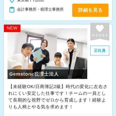
place
「新しいことにも前向きに挑戦してみる」
content_paste
会計事務所・税理士事務所
詳細を見る
そんな姿勢をお持ちの方であれば、経験を活か
favorite
しながらさらに成長できる環境です。
NEW
一緒に学び、成長しながら、お客様のお役に立
マイリスト
てる仕事をしていきませんか。
正社員
★事務所の理念★
～事業の発展に寄与するために、公正で健全な
会計・税務を通じて、貢献できる価値を提供
Gemstone税理士法人
し、人生豊かで幸せになるための力となること
【未経験OK/日商簿記2級】時代の変化に左右さ
～
れにくい安定した仕事です！チームの一員とし
当事務所では、経営者やそこで働く社員の皆さ
て⻑期的な視野でゼロから育成します！経験よ
まがより良い未来を実現できるよう、日々業務
りも人柄とやる気を求めます！
に取り組んでいます。