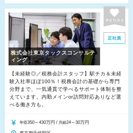
よく働ける環境づくりを大切にしています。
経験やスキルももちろん重要ですが、それ以上
favorite
に周囲への思いやりや感謝の気持ちを持ち、誠
マイリスト
実に仕事へ向き合える方と一緒に働きたいと考
えています。
正社員
株式会社東京タックスコンサルテ
・素直な姿勢で新しいことを学べる方
ィング
・周囲と協力しながら業務を進められる方
・お客様や仲間に対して誠実に対応できる方
【未経験◎／税務会計スタッフ】駅チカ＆未経
・成長意欲を持ち、前向きにチャレンジできる
験入社率ほぼ100％！税務会計の基礎から専門
方
分野まで、一気通貫で学べるサポート体制を整
えています。内勤メインor訪問対応ありなど選
べる働き方も。
また、当事務所ではDX化や業務改善などにも積
極的に取り組んでいます。
currency_yen
350～430万円 /
24～30万円
年収
月給
「まずはやってみる」
東京都千代田区