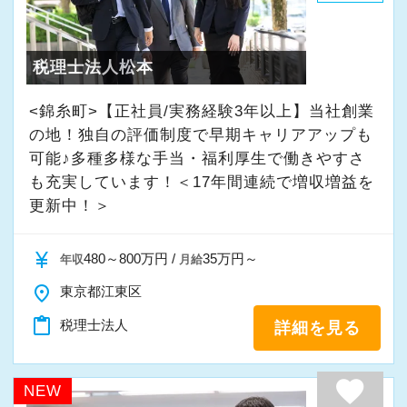
・入社時期は柔軟に対応
★入社後の仕事内容★
・半年～1年の調整も可能
業務時間内は、事務所内スタッフともやりとり
税理士法人松本
して頂きながら、
まずはカジュアル面談からでも歓迎です
完全在宅会計スタッフとして、会計業務全般を
<錦糸町>【正社員/実務経験3年以上】当社創業
「応募する」からお気軽にご連絡ください。
お任せします。
の地！独自の評価制度で早期キャリアアップも
可能♪多種多様な手当・福利厚生で働きやすさ
も充実しています！＜17年間連続で増収増益を
【具体的な業務】
更新中！＞
・記帳代行
・確定申告業務
currency_yen
480～800万円 /
35万円～
年収
月給
・年末調整業務
place
・申告書作成補助
東京都江東区
・決算業務
content_paste
税理士法人
詳細を見る
・Excelを使用した集計、Wordでの文書作成
・資料やデータの整理
favorite
NEW
・電話、メール対応