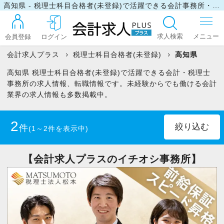
高知県 - 税理士科目合格者(未登録)で活躍できる会計事務所・税理士事務所の求人・転職情報
求人検索
会員登録
ログイン
会計求人プラス
税理士科目合格者(未登録)
高知県
高知県 税理士科目合格者(未登録)で活躍できる会計・税理士
ログイン
事務所の求人情報、転職情報です。未経験からでも働ける会計
業界の求人情報も多数掲載中。
最近見た求人
2
件
(1～2件を表示中)
マイリスト
正社員
(1)
パート・アルバイト
(1)
【会計求人プラスのイチオシ事務所】
お問い合わせ