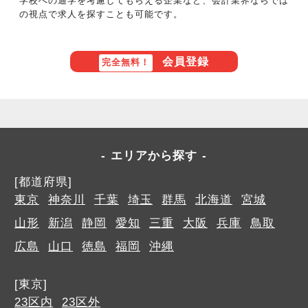
学校への通学を考慮してもらえる企業など、会計業界ならでは
の視点で求人を探すことも可能です。
会員登録
完全無料！
エリアから探す
[都道府県]
東京
神奈川
千葉
埼玉
群馬
北海道
宮城
山形
新潟
静岡
愛知
三重
大阪
兵庫
鳥取
広島
山口
徳島
福岡
沖縄
[東京]
23区内
23区外