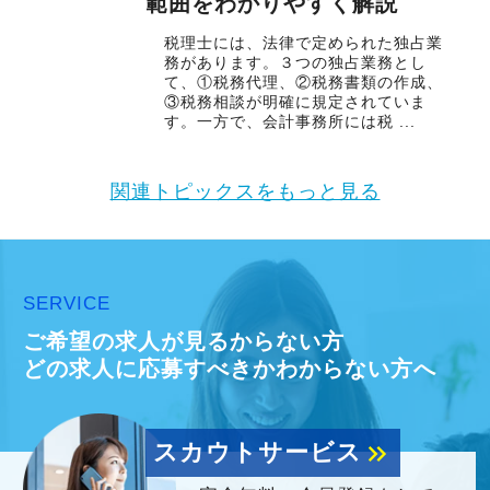
範囲をわかりやすく解説
税理士には、法律で定められた独占業
務があります。３つの独占業務とし
て、①税務代理、②税務書類の作成、
③税務相談が明確に規定されていま
す。一方で、会計事務所には税 ...
関連トピックスをもっと見る
SERVICE
ご希望の求人が見るからない方
どの求人に応募すべきかわからない方へ
スカウトサービス
keyboard_double_arrow_right