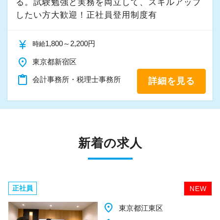
る。試験勉強と実務を両立して、スキルアップ
したい方大歓迎！正社員登用制度有
currency_yen
1,800～2,200円
時給
place
東京都新宿区
content_paste
会計事務所・税理士事務所
詳細を見る
新着の求人
正社員
NEW
place
東京都江東区