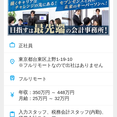
work_outline
正社員
東京都台東区上野1-19-10
place
※フルリモートなので出社はありません
train
フルリモート
年収
：350万円 ～ 448万円
currency_yen
月給
：25万円 ～ 32万円
入力スタッフ、税務会計スタッフ(内勤)、
content_paste