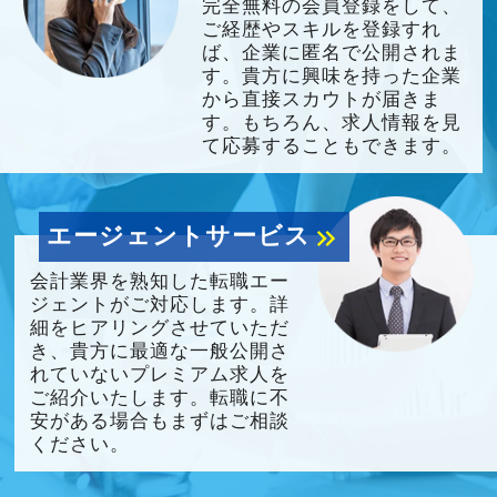
完全無料の会員登録をして、
ご経歴やスキルを登録すれ
ば、企業に匿名で公開されま
す。貴方に興味を持った企業
から直接スカウトが届きま
す。もちろん、求人情報を見
て応募することもできます。
エージェントサービス
keyboard_double_arrow_right
会計業界を熟知した転職エー
ジェントがご対応します。詳
細をヒアリングさせていただ
き、貴方に最適な一般公開さ
れていないプレミアム求人を
ご紹介いたします。転職に不
安がある場合もまずはご相談
ください。