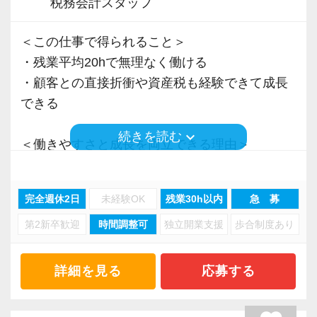
税務会計スタッフ
＜この仕事で得られること＞
・残業平均20hで無理なく働ける
・顧客との直接折衝や資産税も経験できて成長
できる
keyboard_arrow_down
続きを読む
＜働きやすさと成長を両立できる理由＞
・入力業務はアシスタントが担当
・分業体制で業務負担を軽減
完全週休2日
未経験OK
残業30h以内
急 募
・顧客対応や提案業務に集中可能
第2新卒歓迎
時間調整可
独立開業支援
歩合制度あり
・資産税や相続など専門性の高い案件あり
・顧客と直接折衝する機会が豊富
・経験値が自然と積み上がる環境
詳細を見る
応募する
＜働きやすい環境＞