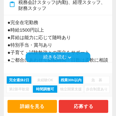
税務会計スタッフ(内勤)、経理スタッフ、
content_paste
＜募集の背景＞
財務スタッフ
・事業拡大に伴う増員募集
・組織力強化に向けた採用
●完全在宅勤務
・将来の中核人材を募集
●時給1500円以上
●昇給は能力に応じて随時あり
＜先輩スタッフの声＞
●特別手当・賞与あり
Q. 当事務所を選んだ理由は？
●子育て・試験勉強との両立をサポート
A. 幅広い業務を経験できる点に魅力を感じ、入
keyboard_arrow_down
続きを読む
●ご都合にあわせて勤務時間・日数は柔軟に相談
所を決めました。
可能
●正社員登用あり
Q. 実際に働いてみてどうですか？
完全週休2日
未経験OK
残業30h以内
急 募
A. さまざまな業務を任せてもらえるので、以前
第2新卒歓迎
時間調整可
独立開業支援
歩合制度あり
当事務所は、創業期や成長期の企業を中心に支
より成長スピードが上がったと感じています。
援を行っている事務所です。
現代では電子化が進んでいることから人も会社
詳細を見る
応募する
Q. 職場の雰囲気は？
も生産性が求められており、当事務所でもDXを