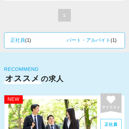
A. 上司や先輩に相談しやすく、風通しの良い職
積極的に推進しています。
場だと感じています。
職員一人ひとりの力がそのまま事業運営に直結
1
するところで、個人事務所ならではの面白さと
＜求める人材＞
実感が当事務所にはあります。
・税務経験を活かして成長したい方
新しいチャレンジが沢山ありますので、飽きる
正社員
(1)
パート・アルバイト
(1)
・キャリアアップ志向のある方
ことなく経験を積み重ねることができます。
・主体的に業務を進められる方
・顧客対応や提案業務に挑戦したい方
★職場の雰囲気★
・資産税など専門性を高めたい方
RECOMMEND
個人事務所ならではの自由な雰囲気で、気負い
・将来的にマネジメントに関わりたい方
オススメ
の求人
なく業務に向かっています。
職員同士の距離も近く、先輩へ相談しながら業
＜まずはカジュアル面談へ＞
務を覚えていくことができます。
favorite
NEW
・事前に気軽な面談を実施
パソコン作業になりますので、目や脳が疲れた
マイリスト
・仕事内容やキャリアを相談可
ら、お茶やお菓子で糖分補給もしながら、作業
・ざっくばらんに質問OK
を進めています。
正社員
・納得後に選考へ進めます