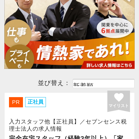
今すぐ会員登録
PC版サイトを見る
採用ご担当者様
並び替え：
favorite
正社員
PR
マイリスト
入力スタッフ他【正社員】／セブンセンス税
理士法人の求人情報
完全在宅スタッフ（経験3年以上）「家