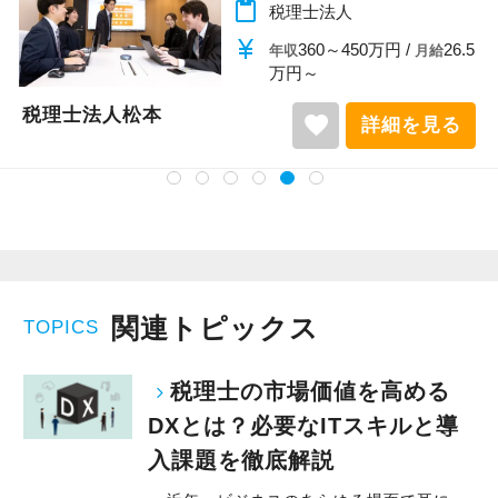
content_paste
税理士法人
currency_yen
360～450万円 /
26.5
年収
月給
万円～
税理士法人松本
favorite
詳細を見る
関連トピックス
TOPICS
税理士の市場価値を高める
DXとは？必要なITスキルと導
入課題を徹底解説