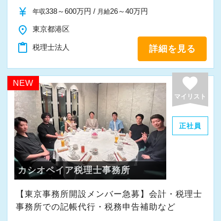
また、職員一人ひとりが仕事にやりがいや成長
currency_yen
338～600万円 /
26～40万円
年収
月給
を感じながら、安心して長く働ける事務所であ
place
東京都港区
りたいと考えています。
content_paste
税理士法人
詳細を見る
私たちと一緒に成長しながら働いてみません
か。
favorite
NEW
ご応募をお待ちしております！
マイリスト
正社員
カシオペイア税理士事務所
【東京事務所開設メンバー急募】会計・税理士
事務所での記帳代行・税務申告補助など