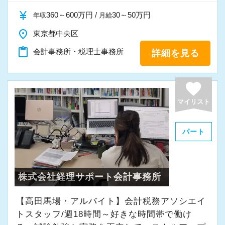
currency_yen
360～600万円 /
30～50万円
年収
月給
place
東京都中央区
content_paste
会計事務所・税理士事務所
詳細を見る
favorite
マイリスト
パート
株式会社経理サポート会計事務所
【高田馬場・アルバイト】会計税務アソシエイ
トスタッフ/週18時間～好きな時間帯で働け