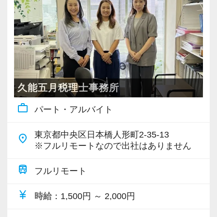
・個人～大企業まで幅広く経験可能
・税務顧問＋資産税に関与
・相続／事業承継／M&Aにも対応
＜成長中の税理士法人＞
・全国14拠点で事業展開
久能五月税理士事務所
・従業員240名以上に拡大
work_outline
パート・アルバイト
・会計・税務・財務・労務まで対応
・専門家が在籍しワンストップ支援
東京都中央区日本橋人形町2-35-13
place
※フルリモートなので出社はありません
＜学びを後押し＞
・書籍購入費／研修費は全額会社負担
train
フルリモート
・隔月で税法・実務の学習会あり
currency_yen
時給
：1,500円 ～ 2,000円
・資格取得を目指す社員が多数