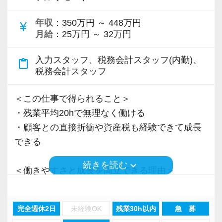
＜先輩スタッフの声＞
年収
：350万円 ～ 448万円
Q. 当事務所を選んだ理由は？
currency_yen
月給
：25万円 ～ 32万円
A. 幅広い業務を経験できる点に魅力を感じ、入
所を決めました。
入力スタッフ、税務会計スタッフ(内勤)、
content_paste
税務会計スタッフ
Q. 実際に働いてみてどうですか？
A. さまざまな業務を任せてもらえるので、以前
＜この仕事で得られること＞
より成長スピードが上がったと感じています。
・残業平均20hで無理なく働ける
・顧客との直接折衝や資産税も経験できて成長
Q. 職場の雰囲気は？
できる
A. 上司や先輩に相談しやすく、風通しの良い職
keyboard_arrow_down
続きを読む
場だと感じています。
＜働きやすさと成長を両立できる理由＞
・入力業務はアシスタントが担当
＜求める人材＞
・分業体制で業務負担を軽減
完全週休2日
未経験OK
残業30h以内
急 募
・税務経験を活かして成長したい方
・顧客対応や提案業務に集中可能