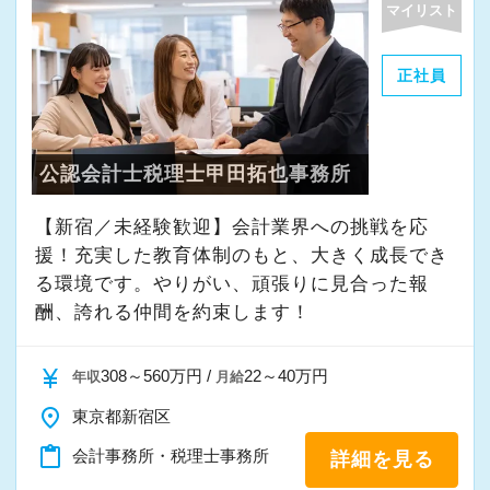
マイリスト
・その他付随する業務
正社員
これまでの会計事務所や経理経験を活かしてご
活躍いただけます。
公認会計士税理士甲田拓也事務所
また、経験やスキルに応じて徐々に担当する業
務の幅を広げていただきます。
【新宿／未経験歓迎】会計業界への挑戦を応
将来的には申告書レビューなど、専門性を高め
援！充実した教育体制のもと、大きく成長でき
られる業務にも携わることが可能です。
る環境です。やりがい、頑張りに見合った報
どこでも通用する実務スキルを身につけなが
酬、誇れる仲間を約束します！
ら、着実にスキルアップできる環境です。
currency_yen
308～560万円 /
22～40万円
年収
月給
★当事務所ではこんな方をお待ちしています！
place
東京都新宿区
★
content_paste
会計事務所・税理士事務所
詳細を見る
当事務所では、職員同士が協力しながら気持ち