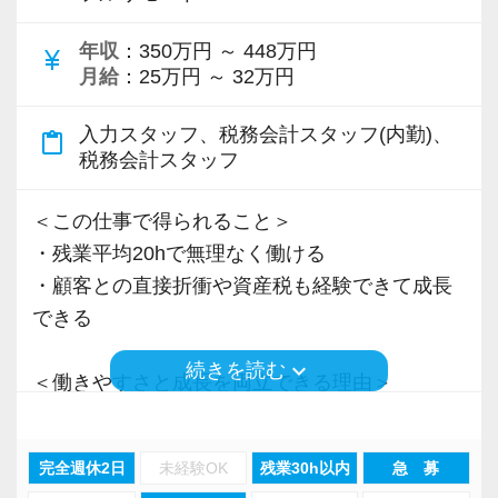
＜先輩スタッフの声＞
年収
：350万円 ～ 448万円
Q. 当事務所を選んだ理由は？
currency_yen
月給
：25万円 ～ 32万円
A. 幅広い業務を経験できる点に魅力を感じ、入
所を決めました。
入力スタッフ、税務会計スタッフ(内勤)、
content_paste
税務会計スタッフ
Q. 実際に働いてみてどうですか？
A. さまざまな業務を任せてもらえるので、以前
＜この仕事で得られること＞
より成長スピードが上がったと感じています。
・残業平均20hで無理なく働ける
・顧客との直接折衝や資産税も経験できて成長
Q. 職場の雰囲気は？
できる
A. 上司や先輩に相談しやすく、風通しの良い職
keyboard_arrow_down
続きを読む
場だと感じています。
＜働きやすさと成長を両立できる理由＞
・入力業務はアシスタントが担当
＜求める人材＞
・分業体制で業務負担を軽減
完全週休2日
未経験OK
残業30h以内
急 募
・税務経験を活かして成長したい方
・顧客対応や提案業務に集中可能