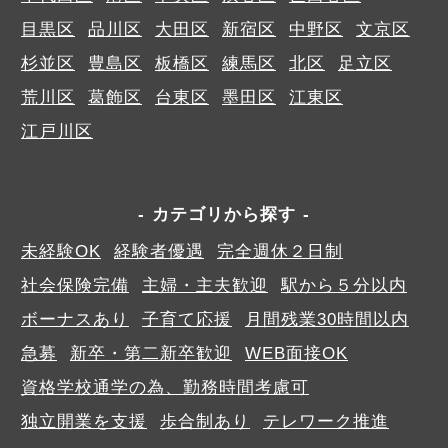
目黒区
品川区
大田区
新宿区
中野区
文京区
杉並区
豊島区
板橋区
練馬区
北区
足立区
荒川区
葛飾区
台東区
墨田区
江東区
江戸川区
カテゴリから探す
未経験OK
経験者優遇
完全週休２日制
社会保険完備
主婦・主夫歓迎
駅から５分以内
ボーナスあり
子育て応援
月間残業30時間以内
急募
新卒・第二新卒歓迎
WEB面接OK
資格学校通学の為、勤務時間考慮可
独立開業を支援
歩合制あり
テレワーク推進