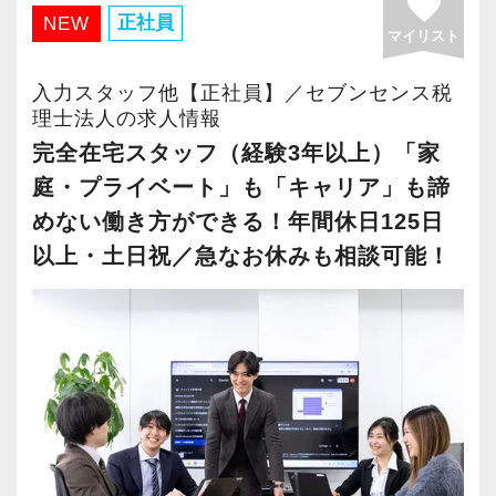
favorite
・有給取得率90％以上
正社員
NEW
マイリスト
・年間休日125日以上
・繁忙期も月30～40h程度
入力スタッフ他【正社員】／セブンセンス税
・男性の育休取得率100％
理士法人の求人情報
・テレワーク導入済み
完全在宅スタッフ（経験3年以上）「家
・全席デュアルモニタ完備
庭・プライベート」も「キャリア」も諦
めない働き方ができる！年間休日125日
＜幅広い経験・成長環境＞
以上・土日祝／急なお休みも相談可能！
・クライアント2500社以上
・9割が紹介の安定基盤
・一般企業～医療・学校法人まで対応
・個人～大企業まで幅広く経験可能
・税務顧問＋資産税に関与
・相続／事業承継／M&Aにも対応