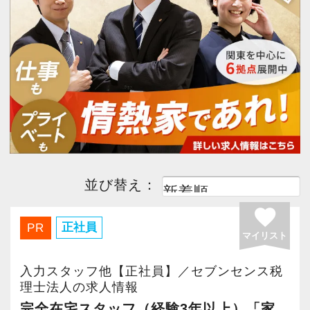
今すぐ会員登録
PC版サイトを見る
採用ご担当者様
並び替え：
favorite
正社員
PR
マイリスト
入力スタッフ他【正社員】／セブンセンス税
理士法人の求人情報
完全在宅スタッフ（経験3年以上）「家