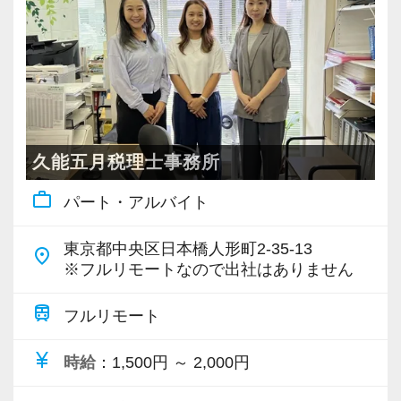
・個人～大企業まで幅広く経験可能
・税務顧問＋資産税に関与
・相続／事業承継／M&Aにも対応
＜成長中の税理士法人＞
・全国14拠点で事業展開
久能五月税理士事務所
・従業員240名以上に拡大
work_outline
パート・アルバイト
・会計・税務・財務・労務まで対応
・専門家が在籍しワンストップ支援
東京都中央区日本橋人形町2-35-13
place
※フルリモートなので出社はありません
＜学びを後押し＞
・書籍購入費／研修費は全額会社負担
train
フルリモート
・隔月で税法・実務の学習会あり
currency_yen
時給
：1,500円 ～ 2,000円
・資格取得を目指す社員が多数