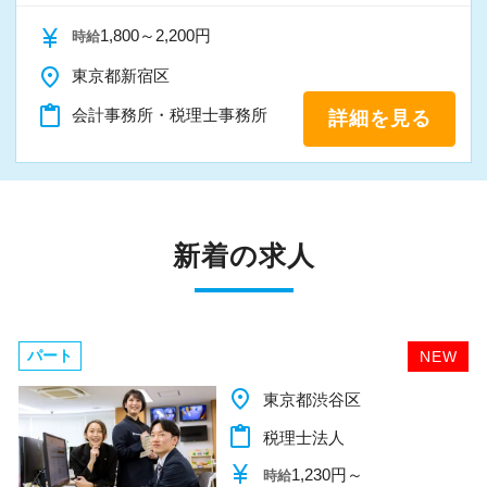
currency_yen
1,800～2,200円
時給
place
東京都新宿区
content_paste
会計事務所・税理士事務所
詳細を見る
新着の求人
パート
NEW
place
千葉県柏市
content_paste
税理士法人
currency_yen
1,140円～
時給