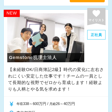
「新しいことにも前向きに挑戦してみる」
favorite
NEW
そんな姿勢をお持ちの方であれば、経験を活か
マイリスト
しながらさらに成長できる環境です。
一緒に学び、成長しながら、お客様のお役に立
正社員
てる仕事をしていきませんか。
★事務所の理念★
Gemstone税理士法人
～事業の発展に寄与するために、公正で健全な
【未経験OK/日商簿記2級】時代の変化に左右さ
会計・税務を通じて、貢献できる価値を提供
れにくい安定した仕事です！チームの一員とし
し、人生豊かで幸せになるための力となること
て⻑期的な視野でゼロから育成します！経験よ
～
りも人柄とやる気を求めます！
当事務所では、経営者やそこで働く社員の皆さ
まがより良い未来を実現できるよう、日々業務
currency_yen
338～600万円 /
26～40万円
年収
月給
に取り組んでいます。