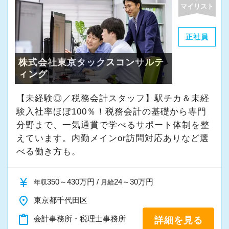
よく働ける環境づくりを大切にしています。
マイリスト
経験やスキルももちろん重要ですが、それ以上
に周囲への思いやりや感謝の気持ちを持ち、誠
正社員
実に仕事へ向き合える方と一緒に働きたいと考
株式会社東京タックスコンサルテ
えています。
ィング
・素直な姿勢で新しいことを学べる方
【未経験◎／税務会計スタッフ】駅チカ＆未経
・周囲と協力しながら業務を進められる方
験入社率ほぼ100％！税務会計の基礎から専門
・お客様や仲間に対して誠実に対応できる方
分野まで、一気通貫で学べるサポート体制を整
・成長意欲を持ち、前向きにチャレンジできる
えています。内勤メインor訪問対応ありなど選
方
べる働き方も。
また、当事務所ではDX化や業務改善などにも積
currency_yen
350～430万円 /
24～30万円
年収
月給
極的に取り組んでいます。
place
東京都千代田区
content_paste
会計事務所・税理士事務所
詳細を見る
「まずはやってみる」