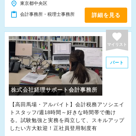
place
東京都中央区
content_paste
会計事務所・税理士事務所
詳細を見る
favorite
マイリスト
パート
株式会社経理サポート会計事務所
【高田馬場・アルバイト】会計税務アソシエイ
トスタッフ/週18時間～好きな時間帯で働け
る。試験勉強と実務を両立して、スキルアップ
したい方大歓迎！正社員登用制度有