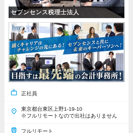
＜成長中の税理士法人＞
・全国14拠点で事業展開
セブンセンス税理士法人
・従業員240名以上に拡大
・会計・税務・財務・労務まで対応
・専門家が在籍しワンストップ支援
＜学びを後押し＞
・書籍購入費／研修費は全額会社負担
・隔月で税法・実務の学習会あり
・資格取得を目指す社員が多数
work_outline
正社員
＜募集の背景＞
・事業拡大に伴う増員募集
東京都台東区上野1-19-10
place
・組織力強化に向けた採用
※フルリモートなので出社はありません
・将来の中核人材を募集
train
フルリモート