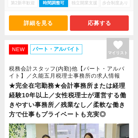
・キャリアアップ志向のある方
第2新卒歓迎
時間調整可
独立開業支援
歩合制度あり
・資産税や相続など専門性の高い案件あり
・主体的に業務を進められる方
・顧客と直接折衝する機会が豊富
・顧客対応や提案業務に挑戦したい方
・経験値が自然と積み上がる環境
詳細を見る
応募する
・資産税など専門性を高めたい方
・将来的にマネジメントに関わりたい方
＜働きやすい環境＞
favorite
・有給取得率90％以上
パート・アルバイト
NEW
マイリスト
＜まずはカジュアル面談へ＞
・年間休日125日以上
・事前に気軽な面談を実施
・繁忙期も月30～40h程度
税務会計スタッフ(内勤)他【パート・アルバ
・仕事内容やキャリアを相談可
・男性の育休取得率100％
イト】／久能五月税理士事務所の求人情報
・ざっくばらんに質問OK
・テレワーク導入済み
★完全在宅勤務★会計事務所または経理
・納得後に選考へ進めます
・全席デュアルモニタ完備
経験10年以上／女性税理士が運営する働
・入社時期は柔軟に対応
きやすい事務所／残業なし／柔軟な働き
・半年～1年の調整も可能
＜幅広い経験・成長環境＞
方で仕事もプライベートも充実◎
・クライアント2500社以上
まずはカジュアル面談からでも歓迎です
・9割が紹介の安定基盤
「応募する」からお気軽にご連絡ください。
・一般企業～医療・学校法人まで対応