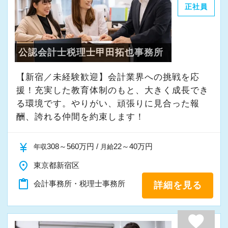
正社員
・その他付随する業務
これまでの会計事務所や経理経験を活かしてご
公認会計士税理士甲田拓也事務所
活躍いただけます。
【新宿／未経験歓迎】会計業界への挑戦を応
また、経験やスキルに応じて徐々に担当する業
援！充実した教育体制のもと、大きく成長でき
務の幅を広げていただきます。
る環境です。やりがい、頑張りに見合った報
将来的には申告書レビューなど、専門性を高め
酬、誇れる仲間を約束します！
られる業務にも携わることが可能です。
どこでも通用する実務スキルを身につけなが
currency_yen
308～560万円 /
22～40万円
年収
月給
ら、着実にスキルアップできる環境です。
place
東京都新宿区
content_paste
会計事務所・税理士事務所
詳細を見る
★当事務所ではこんな方をお待ちしています！
★
当事務所では、職員同士が協力しながら気持ち
favorite