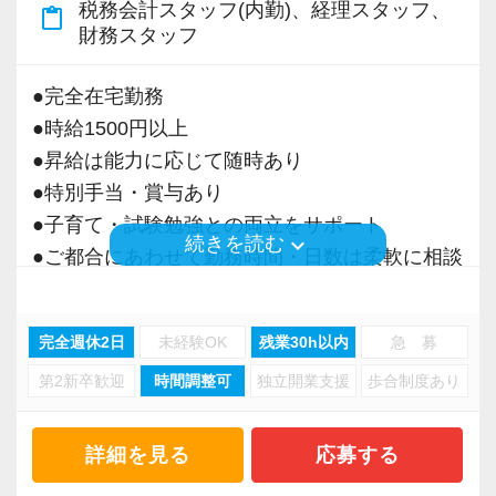
税務会計スタッフ(内勤)、経理スタッフ、
content_paste
＜募集の背景＞
財務スタッフ
・事業拡大に伴う増員募集
・組織力強化に向けた採用
●完全在宅勤務
・将来の中核人材を募集
●時給1500円以上
●昇給は能力に応じて随時あり
＜先輩スタッフの声＞
●特別手当・賞与あり
Q. 当事務所を選んだ理由は？
●子育て・試験勉強との両立をサポート
A. 幅広い業務を経験できる点に魅力を感じ、入
keyboard_arrow_down
続きを読む
●ご都合にあわせて勤務時間・日数は柔軟に相談
所を決めました。
可能
●正社員登用あり
Q. 実際に働いてみてどうですか？
完全週休2日
未経験OK
残業30h以内
急 募
A. さまざまな業務を任せてもらえるので、以前
第2新卒歓迎
時間調整可
独立開業支援
歩合制度あり
当事務所は、創業期や成長期の企業を中心に支
より成長スピードが上がったと感じています。
援を行っている事務所です。
現代では電子化が進んでいることから人も会社
詳細を見る
応募する
Q. 職場の雰囲気は？
も生産性が求められており、当事務所でもDXを