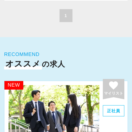
A. 上司や先輩に相談しやすく、風通しの良い職
積極的に推進しています。
場だと感じています。
職員一人ひとりの力がそのまま事業運営に直結
1
するところで、個人事務所ならではの面白さと
＜求める人材＞
実感が当事務所にはあります。
・税務経験を活かして成長したい方
新しいチャレンジが沢山ありますので、飽きる
・キャリアアップ志向のある方
ことなく経験を積み重ねることができます。
・主体的に業務を進められる方
RECOMMEND
・顧客対応や提案業務に挑戦したい方
オススメ
の求人
★職場の雰囲気★
・資産税など専門性を高めたい方
個人事務所ならではの自由な雰囲気で、気負い
・将来的にマネジメントに関わりたい方
なく業務に向かっています。
favorite
NEW
職員同士の距離も近く、先輩へ相談しながら業
マイリスト
＜まずはカジュアル面談へ＞
務を覚えていくことができます。
・事前に気軽な面談を実施
パソコン作業になりますので、目や脳が疲れた
正社員
・仕事内容やキャリアを相談可
ら、お茶やお菓子で糖分補給もしながら、作業
・ざっくばらんに質問OK
を進めています。
・納得後に選考へ進めます