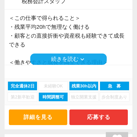
税務会計スタッフ
＜この仕事で得られること＞
・残業平均20hで無理なく働ける
・顧客との直接折衝や資産税も経験できて成長
できる
keyboard_arrow_down
続きを読む
＜働きやすさと成長を両立できる理由＞
・入力業務はアシスタントが担当
・分業体制で業務負担を軽減
完全週休2日
未経験OK
残業30h以内
急 募
・顧客対応や提案業務に集中可能
第2新卒歓迎
時間調整可
独立開業支援
歩合制度あり
・資産税や相続など専門性の高い案件あり
・顧客と直接折衝する機会が豊富
・経験値が自然と積み上がる環境
詳細を見る
応募する
＜働きやすい環境＞