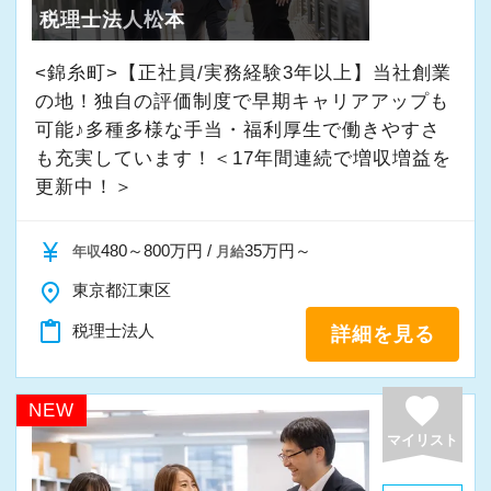
税理士法人松本
・入社時期は柔軟に対応
★入社後の仕事内容★
・半年～1年の調整も可能
業務時間内は、事務所内スタッフともやりとり
<錦糸町>【正社員/実務経験3年以上】当社創業
して頂きながら、
の地！独自の評価制度で早期キャリアアップも
まずはカジュアル面談からでも歓迎です
完全在宅会計スタッフとして、会計業務全般を
可能♪多種多様な手当・福利厚生で働きやすさ
「応募する」からお気軽にご連絡ください。
も充実しています！＜17年間連続で増収増益を
お任せします。
更新中！＞
【具体的な業務】
currency_yen
480～800万円 /
35万円～
年収
月給
・記帳代行
・確定申告業務
place
東京都江東区
・年末調整業務
content_paste
税理士法人
詳細を見る
・申告書作成補助
・決算業務
favorite
NEW
・Excelを使用した集計、Wordでの文書作成
マイリスト
・資料やデータの整理
・電話、メール対応