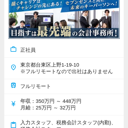
work_outline
正社員
東京都台東区上野1-19-10
place
※フルリモートなので出社はありません
train
フルリモート
年収
：350万円 ～ 448万円
currency_yen
月給
：25万円 ～ 32万円
入力スタッフ、税務会計スタッフ(内勤)、
content_paste