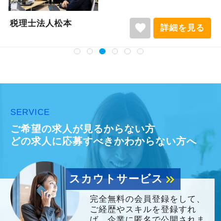
税理士法人松本
favorite
詳細を見る
SERVICE
ご希望の求人が見るからない方
どの求人に応募すべきかわからない方へ
スカウトサービス
keyboard_double_arrow_right
完全無料の会員登録をして、
ご経歴やスキルを登録すれ
ば、企業に匿名で公開されま