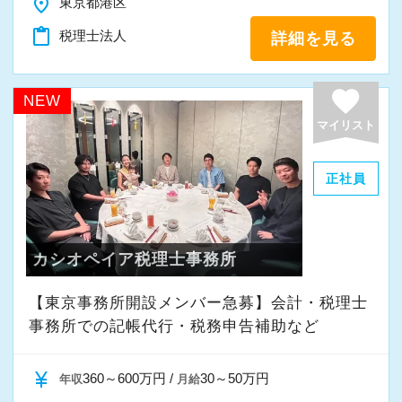
place
東京都港区
また、職員一人ひとりが仕事にやりがいや成長
を感じながら、安心して長く働ける事務所であ
content_paste
税理士法人
詳細を見る
りたいと考えています。
favorite
NEW
私たちと一緒に成長しながら働いてみません
マイリスト
か。
ご応募をお待ちしております！
正社員
カシオペイア税理士事務所
【東京事務所開設メンバー急募】会計・税理士
事務所での記帳代行・税務申告補助など
currency_yen
360～600万円 /
30～50万円
年収
月給