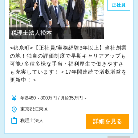
ますので現地登用はもちろん、Iターン・Uター
の成⻑を日々実感して頂けると思います。
正社員
ン希望の方も歓迎です。
自分が「将来こうなりたい」「こんな風に成⻑
さらに、人事制度にはFA制度が設けられている
したい」「こういうサービスを提供したい」と
ので自分が携わりたい分野への異動やご家族の
いう夢を語れる若いパワーのある方を求めてい
税理士法人松本
転勤・介護などの理由による勤務地の異動が申
ます。
<錦糸町>【正社員/実務経験3年以上】当社創業
請できますので、長く安心して働いてもらえま
新しい扉を開けるのはとても勇気がいることで
の地！独自の評価制度で早期キャリアアップも
す。
すが、輝ける未来のために一歩を踏み出して一
可能♪多種多様な手当・福利厚生で働きやすさ
緒に頑張っていきませんか？
も充実しています！＜17年間連続で増収増益を
辻・本郷税理士法人では人材育成を重要な課題
更新中！＞
として取り組んでいます。
【現役スタッフの声】
新人研修、マネージャー研修、全体研修、個別
currency_yen
480～800万円 /
35万円～
年収
月給
事例研修など用意しながらスタッフの成長をバ
インターンから新卒で入社しました。
place
東京都江東区
ックアップしています。
インターン時代は「ここまでやるの！？」とい
他にも会計人として押さえるべき重要項目につ
content_paste
税理士法人
うくらい実践に近い形の業務を任されて大変な1
詳細を見る
いて法改正に関する勉強会や内部・外部から講
年でしたが、だからこそ実力がつき達成感を得
師陣を招きスタッフ全体で知識の共有を図りま