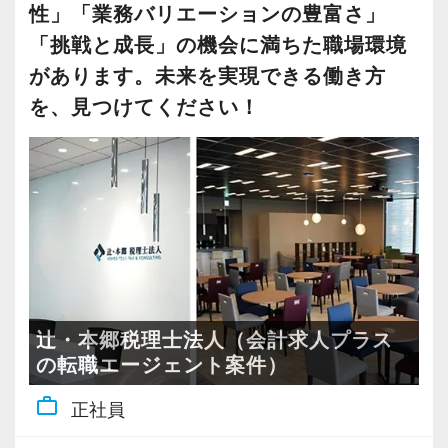
など、できることからスタートします。
性」「業務バリエーションの豊富さ」
当社ならではの「仕事のステップ」を踏みなが
「挑戦と成長」の機会に満ちた職場環境
ら実務を経験することで、半年もすればある程
現在も未経験から入社したスタッフが活躍して
があります。未来を実現できる働き方
度一人で仕事をすることができるようになりま
おり、
を、見つけてください！
す。
分からないことはすぐに聞ける環境です。
これまでも多くのインターン生が実践型インタ
【いろんな業界を一緒に見ませんか？】
ーン制度を使い、ステップアップを実現してき
クライアントは、起業したばかりの会社やベン
た実績が当社にはあります！
チャー企業が中心です。
実践型インターンを通して学校では絶対に学ぶ
ことができない知識と実務を徹底的に磨くこと
IT、EC、サービス業など、
ができます。
さまざまなビジネスに関わることができます。
辻・本郷税理士法人（会計求人プラス
の転職エージェント案件）
インターン終了後は新卒採用の道も用意してい
【一緒にスキルを身に着けませんか？】
ます。26卒のインターン生も入社予定です。
work_outline
正社員
この仕事の一番の特徴は、
やればやるほど自分のスキルになることです。