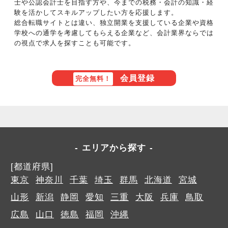
士や公認会計士を目指す方や、今までの税務・会計の知識・経
験を活かしてスキルアップしたい方を応援します。
総合転職サイトとは違い、独立開業を支援している企業や資格
学校への通学を考慮してもらえる企業など、会計業界ならでは
の視点で求人を探すことも可能です。
会員登録
完全無料！
エリアから探す
[都道府県]
東京
神奈川
千葉
埼玉
群馬
北海道
宮城
山形
新潟
静岡
愛知
三重
大阪
兵庫
鳥取
広島
山口
徳島
福岡
沖縄