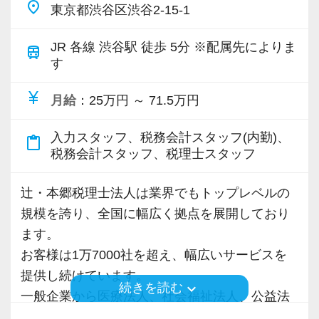
place
【各種社会保険完備、ユニークな手当制度あ
東京都渋谷区渋谷2-15-1
り】
最初はサポート業務からですが、
JR 各線 渋谷駅 徒歩 5分 ※配属先によりま
社会保険等の一般的な福利厚生の他に、各種手
train
経験を積むことで、顧問先を担当するようにな
す
当も充実。
ります。
税務能力検定等の資格検定に合格するともらえ
currency_yen
月給
：25万円 ～ 71.5万円
る「合格手当」など、当社ならではの制度を設
【働き方って？】
けているので、ぜひ活用してください。
入力スタッフ、税務会計スタッフ(内勤)、
content_paste
残業は月15～20時間程度
詳しくはこちら（リンク先：https://www.tokyo-
税務会計スタッフ、税理士スタッフ
無理なく働きながら、
consulting.com/recruit/environment/benefits）
しっかりスキルを身につけていける環境です。
辻・本郷税理士法人は業界でもトップレベルの
規模を誇り、全国に幅広く拠点を展開しており
【成長のための5つのこだわりを大事にしていま
【ちょっと話だけでもしてみませんか？】
ます。
す】
今すぐ転職を考えていなくても大丈夫です。
お客様は1万7000社を超え、幅広いサービスを
仕事をする上では5つのこだわり「クイックレス
提供し続けています。
ポンス・プラス思考・有言実行・他責禁止・気
keyboard_arrow_down
続きを読む
「ちょっと気になる」くらいでもOKなので、
一般企業から医療法人、社会福祉法人、公益法
配り」を掲げ、一人ひとりが実行しています。
まずは話を聞いてみませんか？
人、海外法人、地方公共団体など、中小規模か
より多くの「ありがとう」と笑顔をいただき続