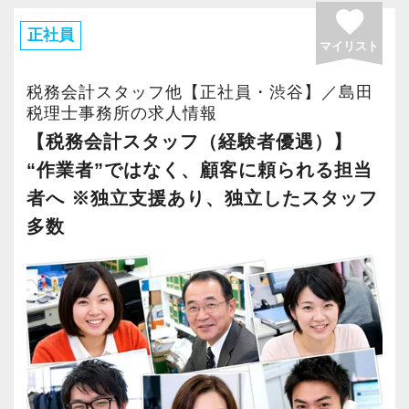
にしたい方。
長く安心して働ける環境を用意してお待ちして
favorite
・税理士試験の勉強時間を確保したい方。
正社員
おりますので、当社で将来の不安なく働いてみ
マイリスト
（代表者も5科目受験合格のため、税理士試験に
ませんか？
は理解があります）
税務会計スタッフ他【正社員・渋谷】／島田
・ご家庭と両立し、過去の会計事務所業務経験
税理士事務所の求人情報
【渋谷の事務所はこんなオフィスです】
を活かしたい方。
【税務会計スタッフ（経験者優遇）】
2021年6月にオープンしたオフィス。
・一般的な会計事務所業務の経験を積みたい
“作業者”ではなく、顧客に頼られる担当
新宿オフィスの精鋭スタッフが立ち上げメンバ
方。
者へ ※独立支援あり、独立したスタッフ
ーとして運営をスタートしました。
・将来税理士として独立を考えている方。
多数
都心部ということもあり、IT系など最先端の技
・真面目な性格の方。
術を取り扱うお客様が多いのが特徴です。
20代が中心となっており、専門学校が近くにあ
ることから資格取得に励むスタッフが多く活躍
しています。