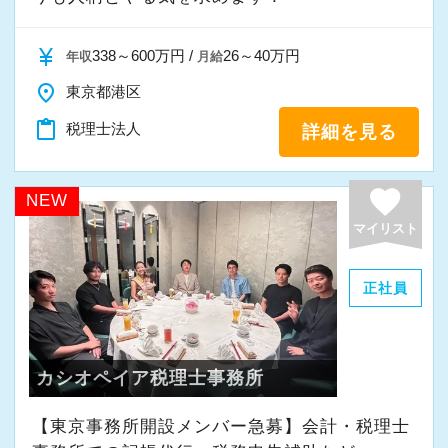
ます。自己申請型で希望の部署に移動ができま
すので経験の幅を広げながらキャリアップを目
currency_yen
338～600万円 /
26～40万円
年収
月給
指せます。
place
東京都港区
■全国のスタッフの勤務時間を本部で一元管理を
content_paste
税理士法人
詳細を見る
し、過度に業務時間が増えている方、残業が連
日に続いている方がいた際に部門の責任者に抑
制の指令が飛ぶようになっています。そのため
favorite
NEW
全拠点で残業の抑制が成功しています。
マイリスト
■通常の始業時間に対し、前後1時間または2時
間を始業時間にできる制度を導入していますの
正社員
で、ライフスタイルにあわせて最適な時間帯で
勤務できます。その他、時短勤務、リモートワ
ークも相談可能です。
カシオペイア税理士事務所
※応募には会計求人プラスにご登録が必要で
【東京事務所開設メンバー急募】会計・税理士