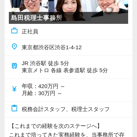
若いメンバーが多く明るい雰囲気で、全員がや
る気に満ちあふれています。
島田税理士事務所
自主性がある方には活躍できる舞台はいくらで
もご用意するので、この業界で何か成し遂げた
work_outline
正社員
い目標がある方は、ぜひ当社の門を叩いてくだ
さい！
place
東京都渋谷区渋谷1-4-12
【ご紹介が多い安定企業でお客様から一番に信
JR 渋谷駅 徒歩 5分
train
東京メトロ 各線 表参道駅 徒歩 5分
頼される税務のプロを目指せます】
私達は「税務のプロフェッショナルとしてお客
年収
：420万円 ～
currency_yen
様に寄り添う」ことが一つの使命です。
月給
：30万円 ～
お客様から「こうしたい」という理想をいただ
content_paste
税務会計スタッフ、税理士スタッフ
いたら、それを一緒になって実現するために大
きく力を発揮できる存在でありたいと考えてい
【これまでの経験を次のステージへ】
ます。ご紹介案件が7割を超えているのも、そう
これまで培ってきた実務経験を、当事務所で存