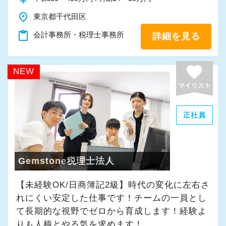
7000社を超えるお客様に質の高いサービスを提
供しています。
place
東京都千代田区
■お客様は一般企業、医療法人、公益法人、海外
content_paste
会計事務所・税理士事務所
詳細を見る
法人など多種多様。業務の幅も税務顧問から事
業承継、相続、M＆A、再生・再編、国際税務な
favorite
NEW
ど、あらゆる業種・分野での案件を経験するこ
マイリスト
とができます。
■新宿ミライナタワー事務所のほか、日本全国に
正社員
事務所を展開していますので現地登用はもちろ
ん、Iターン、Uターンご希望の方も歓迎です。
またご家族の転勤や介護によって勤務地の移動
Gemstone税理士法人
申請ができます。
■法人主催の定期研修会で最新の税務会計情報に
【未経験OK/日商簿記2級】時代の変化に左右さ
キャッチアップできるなど、スキルアップの支
れにくい安定した仕事です！チームの一員とし
援環境もしっかりとしています。
て⻑期的な視野でゼロから育成します！経験よ
■配属された部署で1年働いた後にFA制度が使え
りも人柄とやる気を求めます！