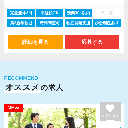
ら大手企業まで、多種多様な業種のお客様との
けるために「情熱家であれ！」がモットーで
ここでの経験は、将来きっと役に立ちます。
完全週休2日
未経験OK
残業30h以内
急 募
業務経験を積む事ができます。
す。
第2新卒歓迎
時間調整可
独立開業支援
歩合制度あり
そんな環境があるからこそ業務バリエーション
リクルートサイト（外部リンク）
も豊富で、税務コンサルティング、法人設立支
【求職者へのメッセージ】
援、事業承継、相続、M＆A、再編・再生、国際
当社の実践型インターンでは、普段の学生生活
詳細を見る
応募する
税務など、幅広い分野での税務・会計業務を経
では扱うことのない専門性が高い業務をお任せ
験出来るとともに、あなたに最適な専門業務が
します。
見つかります！
そのため、勢いだけではどうにもならない課題
や問題点もでてきますが、一つずつ確実に乗り
RECOMMEND
今回全国に拠点を展開している辻・本郷税理士
越えていきましょう！
オススメ
の求人
法人で、【税務・会計業務スタッフ】を募集し
常に自ら学ぶ姿勢で臨んでください。着実に実
ます！
績を作りながら課題や問題の分析スキルを身に
favorite
配属先は希望の仕事内容やお住いの場所によっ
付ける経験を積むことが自信に繋がります。
NEW
て決定いたします。
多くのインターン生を育成した実績があります
マイリスト
北は北海道から南は沖縄まで全国に拠点があり
ので、安心して仲間と一緒に働く楽しさと自分