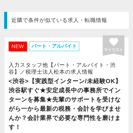
今すぐ会員登録
近隣で条件が似ている求人・転職情報
PC版サイトを見る
favorite
パート・アルバイト
NEW
マイリスト
採用ご担当者様
入力スタッフ他【パート・アルバイト・渋
谷】／税理士法人松本の求人情報
<渋谷>【実践型インターン/未経験OK】
渋谷駅すぐ★安定成長中の事務所でイン
ターンを募集★先輩のサポートを受けな
がら一から最新の税務・会計を学びませ
んか？会計業界で必要な専門性を磨けま
す！