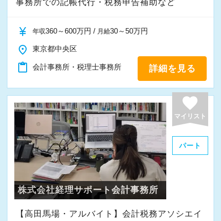
事務所での記帳代行・税務申告補助など
す。
currency_yen
360～600万円 /
30～50万円
年収
月給
place
東京都中央区
content_paste
会計事務所・税理士事務所
詳細を見る
favorite
マイリスト
パート
株式会社経理サポート会計事務所
【高田馬場・アルバイト】会計税務アソシエイ