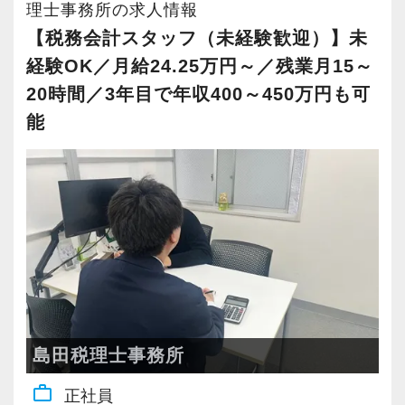
りがいを持てることとステップアップできるこ
意欲と実力次第で、新規顧客対応や提案業務に
理士事務所の求人情報
とを第一に考えています。
も早期から関わることが可能です。
【税務会計スタッフ（未経験歓迎）】未
将来会計事務所で活躍したい熱い想いのある
税務だけでなく、コミュニケーション力・提案
経験OK／月給24.25万円～／残業月15～
方、お待ちしています！
力も磨ける環境です。
20時間／3年目で年収400～450万円も可
能
【実務型研修・教育制度充実！学生の間に、こ
【選ばれる貴方を目指してみませんか？】
れからの会計業界で生き残るために必要な専門
私たちは、単なる税務処理ではなく「顧客に寄
性を磨けます】
り添うサービス」を重視しています。
会計業界はいずれコンピューターやAIに取って
変わられる職業と言われています。
オンライン面談やITツールの活用など、時代に
その中で生き残るためにできることはコンピュ
合わせた柔軟な対応を積極的に取り入れていま
ーターやAIにはできないお客様とのコミュニケ
す。
ーション力を磨くこと。
お客様からは「対応力」や「コミュニケーショ
ンの質」で評価をいただいています。
島田税理士事務所
当社では、全員がお客様のことを一番に考え、
専門知識だけでなく、人として信頼される力を
work_outline
正社員
最新の税務・会計サービスを提供しています。
大切にしたい方には最適な環境です。