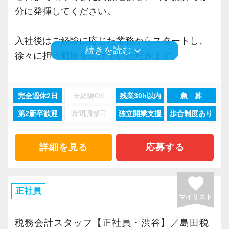
いった私たちの姿勢がお客様から評価されてい
分に発揮してください。
るからだと自負しています。
入社後はご経験に応じた業務からスタートし、
keyboard_arrow_down
続きを読む
今後もお客様に満足していただけるようにスキ
徐々に担当範囲を広げていただきます。
ルの向上を目指し、税務のプロとして高い信頼
将来的には、顧問先対応だけでなく、チームを
を獲得していきます。
率いる「アカウントマネージャー」としての活
完全週休2日
未経験OK
残業30h以内
急 募
お客様から信頼され、心の通ったサービスを提
躍を期待しています。
供する真の「税務プロフェッショナル」として
第2新卒歓迎
時間調整可
独立開業支援
歩合制度あり
の道を私たちと一緒に歩んでみませんか？
【幅広い業種に携わり、スキルアップ】
当事務所はクライアントは業種・規模ともに多
詳細を見る
応募する
【目指すは“大家族のような会社”明るく楽しく一
種多様です。
緒に働ける方を求めています】
渋谷という立地柄、スタートアップやIT系企業
favorite
「こんな明るい事務所ははじめて」と言われる
が多く、スピード感のある実務経験を積むこと
正社員
マイリスト
ほど、仲が良くて明るいのが当社の特徴です。
ができます。
実践型インターンは成⻑性を重視していて、や
税務会計スタッフ【正社員・渋谷】／島田税