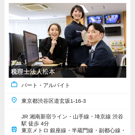
税理士法人松本
work_outline
パート・アルバイト
place
東京都渋谷区道玄坂1-16-3
JR 湘南新宿ライン・山手線・埼京線 渋谷
駅 徒歩 4分
train
東京メトロ 銀座線・半蔵門線・副都心線・