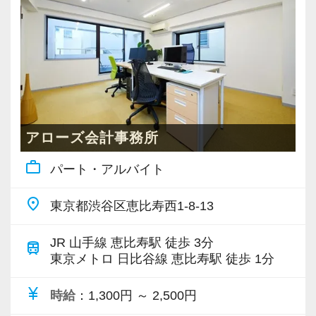
充実した実務重視のOJTで、安心して職務経験
と知識をゼロから身に付けられます！
税務・会計の経験と知識を磨きながらステップ
アップを目指しませんか？
【対象業種100種以上！節税・融資・税務調査に
強い税理士法人です】
アローズ会計事務所
創業以来17年連続増収増益、顧問先数2500以
work_outline
パート・アルバイト
上、全国6拠点で安定的に成長中です。
お客様に事務所までご来社いただく来所型サー
place
東京都渋谷区恵比寿西1-8-13
ビスで、中小企業の経営を幅広くサポートして
います。
JR 山手線 恵比寿駅 徒歩 3分
train
東京メトロ 日比谷線 恵比寿駅 徒歩 1分
専門Webサイトを10サイト以上運営しており、
currency_yen
時給
：1,300円 ～ 2,500円
新規顧問契約のお客様が毎年400件以上増加！