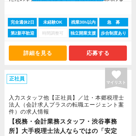
う。実際の数字に触れながら業務に取り組んで
仕事です。
頂くことで、より理解と知識が深まります！
完全週休2日
未経験OK
残業30h以内
急 募
社長と話しながら、数字をもとにアドバイスを
▽ステップ2(2ヶ月目〜)
第2新卒歓迎
時間調整可
独立開業支援
歩合制度あり
したり、
そろそろ入力業務に慣れてきますので、本人の
会社の成長を支えるポジションです。
希望に応じて決算業務、年末調整業務、確定申
詳細を見る
応募する
告業務にもチャレンジして頂けます。先輩スタ
【未経験でも大丈夫ですか？】
ッフがサポートしますので、安心して税務・会
正直に言うと、最初は分からないことだらけで
favorite
計の業務を一通り覚えられます！
す。
正社員
マイリスト
▽ステップ3(4ヶ月目〜)
でも、それはみんな同じです。
入力スタッフ他【正社員】／辻・本郷税理士
一通りの業務を覚えたら、自分自身で決算を行
法人（会計求人プラスの転職エージェント案
って頂きます。決算書が出来ましたら、先輩ス
件）の求人情報
当事務所では
タッフ・オフィス責任者からのチェックと国税
【税務・会計業務スタッフ・渋谷事務
・会計入力
OBのダブルチェックがあります。
所】大手税理士法人ならではの「安定
・資料作成