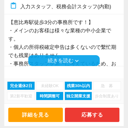
各オフィスに国税OB税理士が在籍しているの
content_paste
入力スタッフ、税務会計スタッフ(内勤)
で、税務調査にも精通しています。
【恵比寿駅徒歩3分の事務所です！】
税理士という仕事は不況に強い仕事で、融資対
・メインのお客様は様々な業種の中小企業で
応、給付金のサポート、補助金のサポートなど
す。
お手伝いできる業務は数多く存在しています。
・個人の所得税確定申告は多くないので繫忙期
そのため、全拠点でスタッフの増員に力を入れ
でも残業はありません。
ており、さらなるサービス品質の向上を目指し
keyboard_arrow_down
続きを読む
・事務所スタッフを第一に考えているため、お
ています。
客様の質にもこだわっております。
（無理難題を言ってくるお客様はお断りして
また、職場環境の改善に積極的に取り組む企業
完全週休2日
未経験OK
残業30h以内
急 募
おります）
に対して認証される「社労士診断認証制度」を
第2新卒歓迎
時間調整可
独立開業支援
歩合制度あり
・30代活躍中！
取得しました。
「職場環境改善宣言企業」と「経営労務診断実
【このような方が向いています】
詳細を見る
応募する
施企業」の認定を受け、今後も社員が働きやす
・仕事だけでなく、プライベートの時間を大切
い環境づくりを積極的に推進していきます。