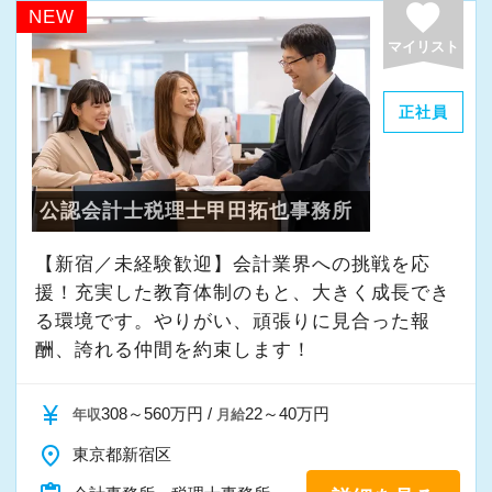
ることができました。
favorite
NEW
す。
まだ入社１年目ですが、すでに法人20件・個人8
マイリスト
件を担当させてもらっています。
組織内には税理士、公認会計士、中小企業診断
正社員
士など、税務・会計に関わる様々な分野のエキ
現在は、税理士を目指して勉強にも励んでいま
スパートが集結しています。
す。
そして案件によっては、チームを組んで業務を
オフィスに税理士がいるので、わからないこと
公認会計士税理士甲田拓也事務所
進めることもありますので、他のエキスパート
はすぐ聞けるのがいいですね。
による協力と刺激を受けながら自身の専門スキ
経験と知識をつけて、お客様から頼られる存
【新宿／未経験歓迎】会計業界への挑戦を応
ルを磨けます。
在、後輩の手本になるような存在になれるよう
援！充実した教育体制のもと、大きく成長でき
会計事務所に限らずこれまでのご経験や取得さ
に頑張っています。
る環境です。やりがい、頑張りに見合った報
れた資格など、大いに活かしながら活躍するこ
酬、誇れる仲間を約束します！
とが出来ます。
会社の良いところは“温かさ”があります。
currency_yen
308～560万円 /
22～40万円
お客様に対しても、仲間に対しても、アットホ
年収
月給
◆お客様を税務・会計の面からサポートしたい
ームで明るい会社です。
place
東京都新宿区
方
チームで動いているので、わからないことや困