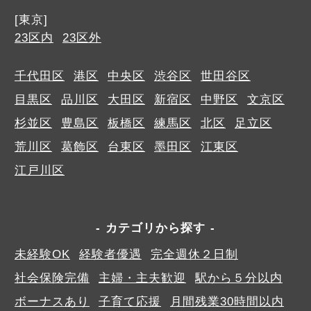
[東京]
23区内
23区外
千代田区
港区
中央区
渋谷区
世田谷区
目黒区
品川区
大田区
新宿区
中野区
文京区
杉並区
豊島区
板橋区
練馬区
北区
足立区
荒川区
葛飾区
台東区
墨田区
江東区
江戸川区
カテゴリから探す
未経験OK
経験者優遇
完全週休２日制
社会保険完備
主婦・主夫歓迎
駅から５分以内
ボーナスあり
子育て応援
月間残業30時間以内