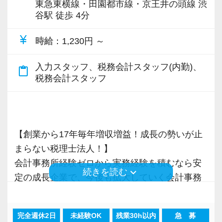
東急東横線・田園都市線・京王井の頭線 渋
谷駅 徒歩 4分
currency_yen
時給
：1,230円 ～
入力スタッフ、税務会計スタッフ(内勤)、
content_paste
税務会計スタッフ
【創業から17年毎年増収増益！成長の勢いが止
まらない税理士法人！】
会計事務所経験ゼロから実務経験を積むなら安
keyboard_arrow_down
続きを読む
定の成長企業で、今後も拡大していく会計事務
所でスタートしましょう！
完全週休2日
未経験OK
残業30h以内
急 募
現在当社では「渋谷」「新宿」「錦糸町」