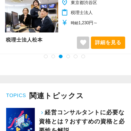
place
千葉県柏市
content_paste
税理士法人
currency_yen
1,140円～
時給
税理士法人松本
favorite
詳細を見る
関連トピックス
TOPICS
経営コンサルタントに必要な
資格とは？おすすめの資格と必
要性を解説