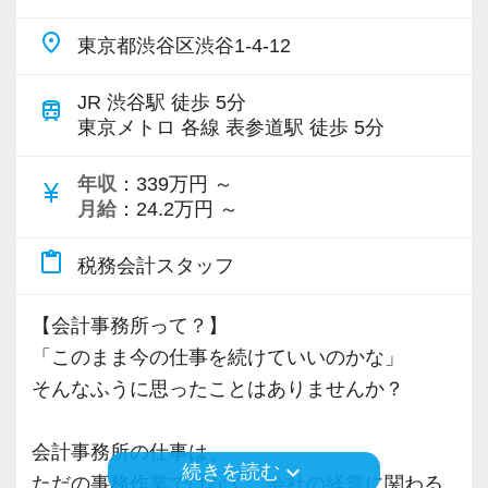
現時点で深い知識や経験をお持ちでなくても安
place
東京都渋谷区渋谷1-4-12
心してください！
【あなたに合ったキャリア・評価制度を試して
社員と同じように実務経験を積みながら税法や
みませんか？】
JR 渋谷駅 徒歩 5分
train
会計の知識を得られるようフォロー体制はバッ
・担当顧客に応じたインセンティブ制度あり
東京メトロ 各線 表参道駅 徒歩 5分
チリです。
・アカウントマネージャーへのキャリアアップ
年収
：339万円 ～
可能
currency_yen
月給
：24.2万円 ～
【先輩スタッフのサポートを受けながら段階を
・年収600万円以上も十分に実現可能
踏んでステップアップできます♪】
content_paste
税務会計スタッフ
入社してからのステップアッププランを準備し
また、将来独立を目指す方も歓迎しています。
ています。あなたの成長にあわせてステップア
実際に当事務所から独立したスタッフも多数い
【会計事務所って？】
ップしていきましょう。
ます。
「このまま今の仕事を続けていいのかな」
そんなふうに思ったことはありませんか？
▽ステップ1(入社〜約1ヶ月)
リクルートサイト（外部リンク）
先輩が担当しているお客様の月次試算表を作成
会計事務所の仕事は、
しながら少しずつレベルアップしていきましょ
keyboard_arrow_down
続きを読む
ただの事務作業ではなく、会社の経営に関わる