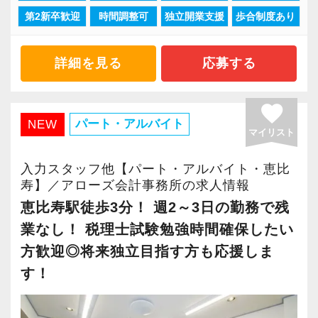
第2新卒歓迎
時間調整可
独立開業支援
歩合制度あり
「柏」「横浜」「大阪」の６拠点を展開してい
ます。
2021年6月に「渋谷オフィス」を新設し、その
詳細を見る
応募する
後「新宿オフィス」「大阪オフィス」「錦糸町
オフィス」が拡張移転！
favorite
さらに2022年12月には「柏オフィス」を開設
パート・アルバイト
NEW
マイリスト
し、2025年には大阪オフィスを増床するなど、
事業拡大を続けています。
入力スタッフ他【パート・アルバイト・恵比
安定性抜群の環境で自己成長を実現できます。
寿】／アローズ会計事務所の求人情報
恵比寿駅徒歩3分！ 週2～3日の勤務で残
社員の持つ「やる・やりたい」という気持ちを
業なし！ 税理士試験勉強時間確保したい
大事にしているため、資格を持っていなくて
方歓迎◎将来独立目指す方も応援しま
も、スピーディーなキャリアアップが可能で
す！
す！