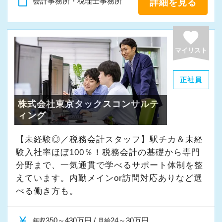
content_paste
会計事務所・税理士事務所
詳細を見る
◆会計とITの知識を使って活躍したい方
ったことの相談先にも迷わず、何でもすぐに聞
◆様々な専門分野の業務にチャレンジしたい方
くことができて安心です。
favorite
◆成長したい、スキルアップしたい、手に職を
つけたい方
数字が好きで人と関わるのが好きな人でした
マイリスト
ら、この仕事に向いていると思います。
辻・本郷の環境で上記項目を実現しながら働
正社員
お客様からの「ありがとう」が、最大のやりが
き、プロフェッショナルとして活躍しません
いになります！
株式会社東京タックスコンサルテ
か？
ィング
はじめての仕事には不安もあるかもしれません
【採用＆法人案内動画】
が、当社は同じ目標をもったインターンの数も
【未経験◎／税務会計スタッフ】駅チカ＆未経
験入社率ほぼ100％！税務会計の基礎から専門
多く心強いですよ。やる気のある方、ご応募お
分野まで、一気通貫で学べるサポート体制を整
待ちしています！
えています。内勤メインor訪問対応ありなど選
【辻・本郷税理士法人に応募するポイント！】
べる働き方も。
■国内最大級の専門特化型税理士法人です。全国
に拠点展開をしており、その規模感を武器に1万
currency_yen
350～430万円 /
24～30万円
年収
月給