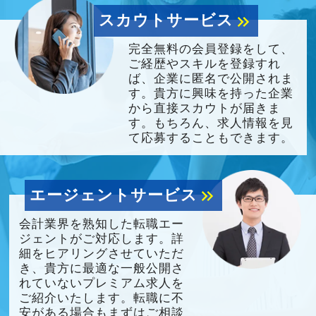
スカウトサービス
keyboard_double_arrow_right
完全無料の会員登録をして、
ご経歴やスキルを登録すれ
ば、企業に匿名で公開されま
す。貴方に興味を持った企業
から直接スカウトが届きま
す。もちろん、求人情報を見
て応募することもできます。
エージェントサービス
keyboard_double_arrow_right
会計業界を熟知した転職エー
ジェントがご対応します。詳
細をヒアリングさせていただ
き、貴方に最適な一般公開さ
れていないプレミアム求人を
ご紹介いたします。転職に不
安がある場合もまずはご相談