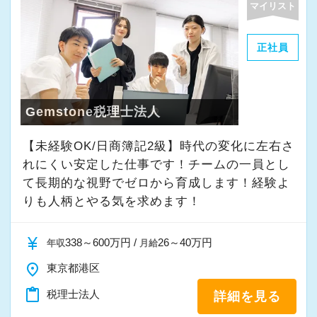
マイリスト
正社員
Gemstone税理士法人
【未経験OK/日商簿記2級】時代の変化に左右さ
れにくい安定した仕事です！チームの一員とし
て⻑期的な視野でゼロから育成します！経験よ
りも人柄とやる気を求めます！
currency_yen
338～600万円 /
26～40万円
年収
月給
place
東京都港区
content_paste
税理士法人
詳細を見る