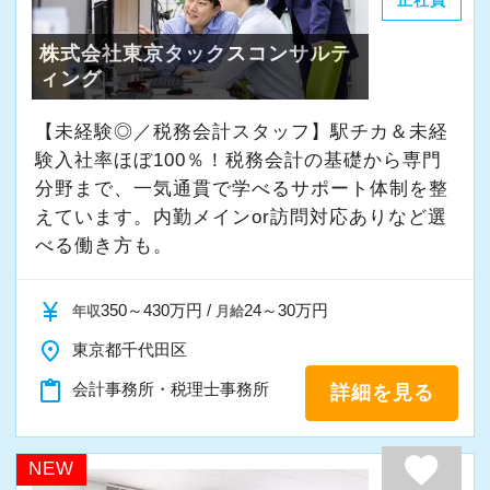
正社員
株式会社東京タックスコンサルテ
ィング
【未経験◎／税務会計スタッフ】駅チカ＆未経
験入社率ほぼ100％！税務会計の基礎から専門
分野まで、一気通貫で学べるサポート体制を整
えています。内勤メインor訪問対応ありなど選
べる働き方も。
currency_yen
350～430万円 /
24～30万円
年収
月給
place
東京都千代田区
content_paste
会計事務所・税理士事務所
詳細を見る
favorite
NEW