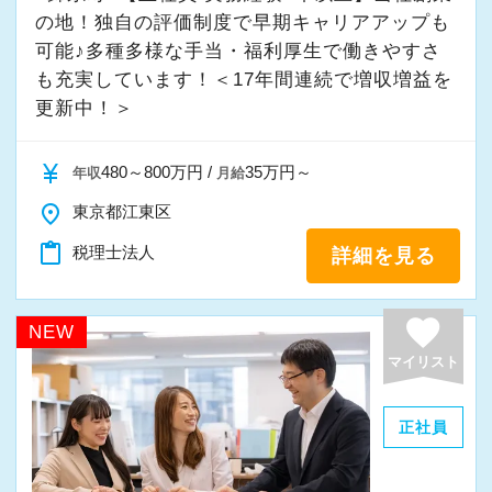
の地！独自の評価制度で早期キャリアアップも
可能♪多種多様な手当・福利厚生で働きやすさ
も充実しています！＜17年間連続で増収増益を
更新中！＞
currency_yen
480～800万円 /
35万円～
年収
月給
place
東京都江東区
content_paste
税理士法人
詳細を見る
favorite
NEW
マイリスト
正社員