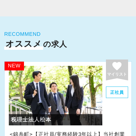
今すぐ会員登録
PC版サイトを見る
RECOMMEND
オススメ
の求人
採用ご担当者様
favorite
NEW
マイリスト
正社員
税理士法人松本
<錦糸町>【正社員/実務経験3年以上】当社創業