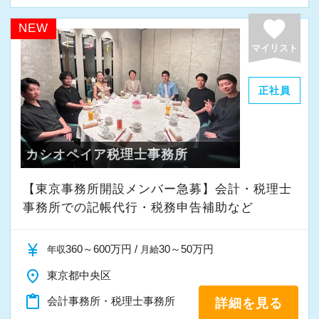
favorite
NEW
マイリスト
正社員
カシオペイア税理士事務所
【東京事務所開設メンバー急募】会計・税理士
事務所での記帳代行・税務申告補助など
currency_yen
360～600万円 /
30～50万円
年収
月給
place
東京都中央区
content_paste
会計事務所・税理士事務所
詳細を見る