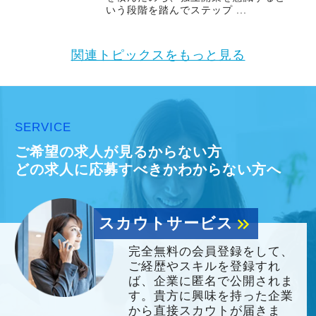
いう段階を踏んでステップ ...
関連トピックスをもっと見る
SERVICE
ご希望の求人が見るからない方
どの求人に応募すべきかわからない方へ
スカウトサービス
keyboard_double_arrow_right
完全無料の会員登録をして、
ご経歴やスキルを登録すれ
ば、企業に匿名で公開されま
す。貴方に興味を持った企業
から直接スカウトが届きま