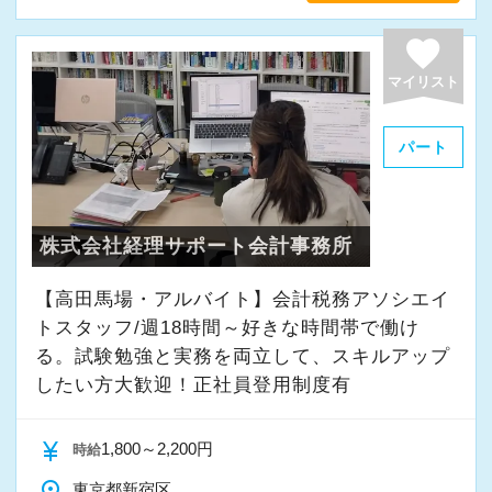
favorite
マイリスト
パート
株式会社経理サポート会計事務所
【高田馬場・アルバイト】会計税務アソシエイ
トスタッフ/週18時間～好きな時間帯で働け
る。試験勉強と実務を両立して、スキルアップ
したい方大歓迎！正社員登用制度有
currency_yen
1,800～2,200円
時給
place
東京都新宿区