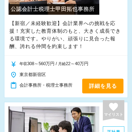
公認会計士税理士甲田拓也事務所
【新宿／未経験歓迎】会計業界への挑戦を応
援！充実した教育体制のもと、大きく成長でき
る環境です。やりがい、頑張りに見合った報
酬、誇れる仲間を約束します！
currency_yen
308～560万円 /
22～40万円
年収
月給
place
東京都新宿区
content_paste
会計事務所・税理士事務所
詳細を見る
favorite
マイリスト