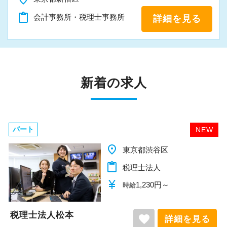
content_paste
会計事務所・税理士事務所
詳細を見る
新着の求人
パート
NEW
place
東京都渋谷区
content_paste
税理士法人
currency_yen
1,230円～
時給
税理士法人松本
favorite
詳細を見る