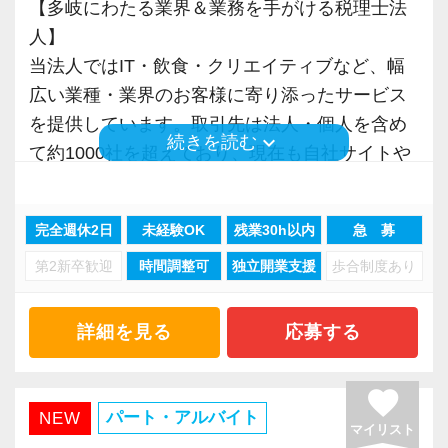
【多岐にわたる業界＆業務を手がける税理士法
＜資格取得や独立支援もサポート＞
人】
残業は極力なくし、社員の成長には惜しむこと
当法人ではIT・飲食・クリエイティブなど、幅
なく投資する方針です。
広い業種・業界のお客様に寄り添ったサービス
専門学校の授業料一部支援、税理士資格取得後
を提供しています。取引先は法人・個人を含め
keyboard_arrow_down
続きを読む
の独立支援体制なども充実。
て約1000社を超えており、現在も自社サイトや
ご紹介などを通じて右肩上がりに成長中です。
当法人で活躍し続けるか、独立して自分だけの
完全週休2日
未経験OK
残業30h以内
急 募
道を歩むか。
また銀行融資や国際税務など、専門分野に強い
ご自身でお好きなキャリアを描ける環境を整え
第2新卒歓迎
時間調整可
独立開業支援
歩合制度あり
税理士・公認会計士が多数在籍。起業支援にも
ています。
力を入れており、創業3年の壁を超える100年企
実際に資格を取得して独立した人も少なくあり
業の誕生をサポートしています。ただ税務をや
詳細を見る
応募する
ません。
るだけの事務所ではなく、一歩先のアドバイス
をできることが私たちの強みです。
favorite
【お任せする業務内容】
パート・アルバイト
NEW
マイリスト
まずは税務の基本となる入力作業をお任せしま
＜社名の由来＞