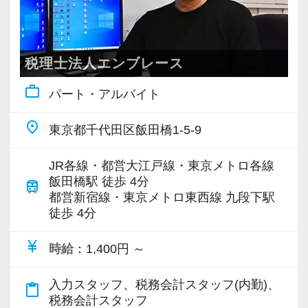
税理士法人エンブレース
work_outline
パート・アルバイト
place
東京都千代田区飯田橋1-5-9
JR各線・都営大江戸線・東京メトロ各線
飯田橋駅 徒歩 4分
train
都営新宿線・東京メトロ東西線 九段下駅
徒歩 4分
currency_yen
時給
：1,400円 ～
入力スタッフ、税務会計スタッフ(内勤)、
content_paste
税務会計スタッフ