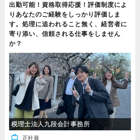
ど、あなたがやりたいことを目指してくださ
まずは当法人のルールや会計システムなど、基
出勤可能！資格取得応援！評価制度によ
い。私たちはそれを全力で応援いたします。
礎的な部分を学びます。その後はオンライン研
これは仕事やサービスに関わる物理的な部分に
りあなたのご経験をしっかり評価しま
これから会計業界で活躍していきたい貴方のご
修と先輩からのサポートを受けながら、オフィ
限ったことではありません。時代の変化に合わ
す。処理に追われること無く、経営者に
応募をお待ちしています。
スまたは在宅で業務を行っていただく流れで
せた新しいアイデアや概念も積極的に受け入れ
寄り添い、信頼される仕事をしません
す。
る、という意味を含めています。
か？
＜こんな想いがある方に向いています＞
【本人が”やりたいこと”を任せる方針】
◇勉強と両立できる環境で経験を積みたい
経験者の方には、本人がやりたい業務を最大限
◇子育てやプライベートを優先したい
任せる方針です。
◇今はパートでも、いつかは正社員として働き
たい
例えば
◇未経験から税務の世界にチャレンジしてみた
◆担当を持ってお客様の経営サポートまで携わ
い
りたい
◆所内業務を中心にやりたい
税理士法人九段会計事務所
【時間を優先した働き方で、自分らしく活躍し
◆資格取得に向けて仕事と勉強を両立したい
work_outline
てください】
正社員
◆相続など専門性の高い分野にチャレンジした