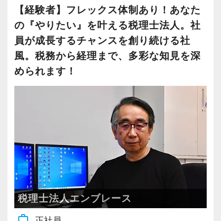
していく評価体制を続けています。無資格で年
った意味が込められています。
【経験者】フレックス体制あり！あなた
収1000万円近くまで上がっている社員も在籍し
の『やりたい』を叶える税理士法人。社
ていますよ。
これは仕事やサービスに関わる物理的な部分に
員が成長するチャンスを創り続ける社
限ったことではありません。時代の変化に合わ
風。税務から経理まで、多彩な知見を深
【お任せする業務内容】
せた新しいアイデアや概念も積極的に受け入れ
められます！
まずは税務の基本となる入力作業をお任せしま
る、という意味を含めています。
す。先輩スタッフのアシスタントとして、指示
ベースで作業を行ってみましょう。慣れてきた
【本人が”やりたいこと”を任せる方針】
ら、少しずつ対応できる範囲を広げながらステ
当法人ではパートアルバイトでも“やりたいこ
ップアップしていってください。
と”にチャレンジできます。
※週2日はお客様先に常駐し、税務のほか経理な
例えば
どバックオフィス業務のサポートを行います。
◆担当を持ってお客様の経営サポートまで携わ
りたい
税理士法人エンブレース
＜副業もOKです＞
◆所内業務を中心にやりたい
work_outline
正社員