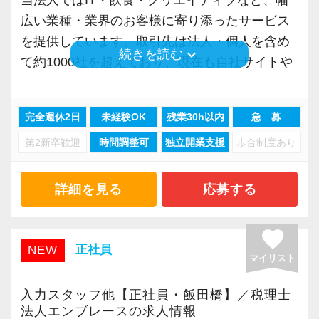
◇未経験から税務の世界にチャレンジしてみた
残業は極力なくし、社員の成長には惜しむこと
広い業種・業界のお客様に寄り添ったサービス
い
なく投資する方針です。
を提供しています。取引先は法人・個人を含め
keyboard_arrow_down
続きを読む
専門学校の授業料一部支援、税理士資格取得後
て約1000社を超えており、現在も自社サイトや
【やりたいことを叶えるにはぴったりの事務所
の独立支援体制なども充実。
ご紹介などを通じて右肩上がりに成長中です。
です】
完全週休2日
未経験OK
残業30h以内
急 募
仕事に慣れてからは、ご自身のやりたいことを
当法人で活躍し続けるか、独立して自分だけの
また、銀行融資や国際税務など専門分野に強い
最大限お任せします。
道を歩むか。
第2新卒歓迎
時間調整可
独立開業支援
歩合制度あり
税理士・公認会計士が多数在籍。起業支援にも
社内業務を極めたい、担当を持ってみたいな
ご自身でお好きなキャリアを描ける環境を整え
力を入れており、創業3年の壁を超える100年企
ど、あなたがやりたいことを目指してくださ
ています。
業の誕生をサポートしています。ただ税務をや
詳細を見る
応募する
い。私たちはそれを全力で応援いたします。
実際に資格を取得して独立した人も少なくあり
るだけの事務所ではなく、一歩先のアドバイス
これから会計業界で活躍していきたい貴方のご
ません。
をできることが私たちの強みです。
favorite
応募をお待ちしています。
正社員
NEW
マイリスト
＜毎年3～5％の収入アップ実績あり＞
＜社名の由来＞
社員の収入は毎年3～5％ずつアップ。頑張りや
当法人の社名『Embrace』には、抱擁する・寄
入力スタッフ他【正社員・飯田橋】／税理士
成果に比例する部分はありますが、着実に昇給
り添う・新しい経験やチャレンジを楽しむとい
法人エンブレースの求人情報