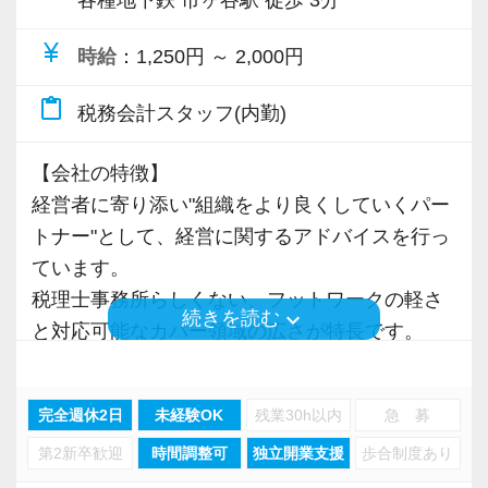
仕事ができます。
最初に当法人のルールやシステムなど、基礎的
・パパママ多数。多くのスタッフが仕事、家
な部分を学んでいただきます。
currency_yen
時給
：1,250円 ～ 2,000円
庭、資格取得の勉強の両立を図っています。
その後しばらく先輩社員とOJTを行ったあと、
・チーム制ではりますが、チーム以外の先輩も
content_paste
担当を持つイメージです。
税務会計スタッフ(内勤)
色々アドバイスをくれるような、社内コミュニ
ケーションが活発です。
【会社の特徴】
もちろん相談などはいつでもできる環境があり
・有給取得日数平均13日/年(取得率83％)
経営者に寄り添い"組織をより良くしていくパー
ます。
・試験休暇やレジャーでの休暇が取りやすい環
トナー"として、経営に関するアドバイスを行っ
不明点や困ったことがあればいつでもお声がけ
境です。
ています。
ください。
税理士事務所らしくない、フットワークの軽さ
keyboard_arrow_down
続きを読む
【待遇】
と対応可能なカバー領域の広さが特長です。
＜こんな想いがある方に向いています＞
・勤続10年で支給金(これまで5名が受給)
◇仕事と勉強を両立できる環境で事務所経験を
・勤続20年で支給金(これまで1名が受給)
★働くPOINT3選★
活かしたい
・土日祝日休み、残業休日出勤ほぼ無し
完全週休2日
未経験OK
残業30h以内
急 募
《1.スキルアップが叶う》
◇もっと幅広い税務・経営コンサルを学びたい
・在宅勤務あり
第2新卒歓迎
時間調整可
独立開業支援
歩合制度あり
■成長を支援する制度多数！
◇将来は税理士資格を取得して独立したい
・時差出勤あり