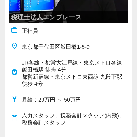
◆担当を持ってお客様の経営サポートまで携わ
りたい
税理士法人エンブレース
◆所内業務を中心にやりたい
work_outline
正社員
◆資格取得に向けて仕事と勉強を両立したい
◆相続など専門性の高い分野にチャレンジした
place
東京都千代田区飯田橋1-5-9
い
◆税務コンサルタントになりたい…など
JR各線・都営大江戸線・東京メトロ各線
飯田橋駅 徒歩 4分
train
ご自身の目指すビジョンに向かって活躍してい
都営新宿線・東京メトロ東西線 九段下駅
徒歩 4分
ただけます。
currency_yen
月給
：29万円 ～ 50万円
＜フレックスタイム制！自由な働き方が可能＞
コアタイムありのフレックスタイム制を導入し
入力スタッフ、税務会計スタッフ(内勤)、
content_paste
ています。時差出勤で調整すれば、満員電車や
税務会計スタッフ
帰宅ラッシュを避けた働き方も可能です。