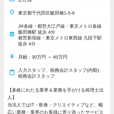
本業に支障が出ない範囲であれば副業も認めて
◆資格取得に向けて仕事と勉強を両立したい
います。事前申請は必要ですが、過去に否認さ
◆相続など専門性の高い分野にチャレンジした
place
東京都千代田区飯田橋1-5-9
れたケースはありません。
い
◆税務コンサルタントになりたい…など。
JR各線・都営大江戸線・東京メトロ各線
＜入社後の流れ／研修体制について＞
飯田橋駅 徒歩 4分
train
まずは当法人のルールや会計システムなど、基
ご自身の目指すビジョンに向かって活躍してい
都営新宿線・東京メトロ東西線 九段下駅
徒歩 4分
礎的な部分を学んでいただきます。
ただけます。
それからTKCなどのオンライン講義を活用しな
currency_yen
月給
：30万円 ～ 60万円
がら、業界や知識を習得。
＜リモート・在宅勤務OK！フレキシブルな働き
実務を行いながら、それぞれの意味や流れなど
方が可能＞
入力スタッフ、税務会計スタッフ(内勤)、
content_paste
を理解していきます。
パートの方は週2～3日のリモート・テレワーク
税務会計スタッフ
勤務が可能です。もちろん出社していただいて
もちろん相談などはいつでもできる環境があり
も構いませんし、状況に合わせてフレキシブル
【多岐にわたる業界＆業務を手がける税理士法
ます。
に働くことができます。勤務時間の融通も利く
人】
不明点や困ったことがあればいつでもお声がけ
ので、子育てや勉強などと両立したい方はお気
当法人ではIT・飲食・クリエイティブなど、幅
ください。
軽にご相談ください。
広い業種・業界のお客様に寄り添ったサービス