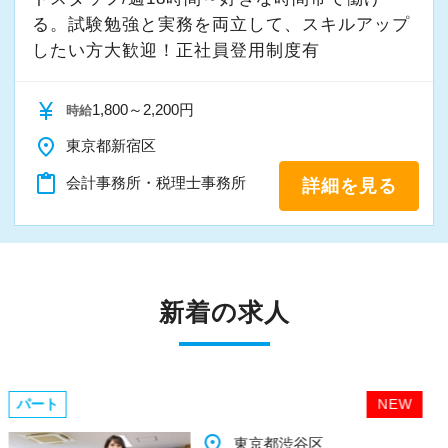
る。試験勉強と実務を両立して、スキルアップ
したい方大歓迎！正社員登用制度有
currency_yen
1,800～2,200円
時給
place
東京都新宿区
content_paste
会計事務所・税理士事務所
詳細を見る
新着の求人
パート
NEW
place
千葉県柏市