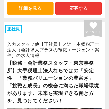
■税理士などの資格取得を全面バックアップ
◇働きやすい環境で腰を据えてキャリアを築き
・時短制度あり
たい
詳細を見る
応募する
・表彰制度あり
《2.税理士法人として最新のスタイルを展開》
◇入力業務から、お客様対応にステップアップ
・社員旅行あり
■IT化・デジタル化・クラウド化推進中◎
してみたい
favorite
・資格取得応援制度あり
■挑戦をし続ける＆コミュニケーションが活発で
正社員
マイリスト
助け合う社風
【100年続く会社を、一緒に生み出していきまし
【職場の声】
ょう】
入力スタッフ他【正社員】／辻・本郷税理士
・当事務所が大事にしているのは、社員同士の
《3.抜群の働きやすさ》
法人（会計求人プラスの転職エージェント案
当法人はただ税務の計算・申告書作成をするだ
コミュニケーション。仕事面でも、業務の進捗
件）の求人情報
■年間休日120日・残業ほぼなし
けの事務所ではありません。
をチェックし、負担が大きくならないよう調整
【税務・会計業務スタッフ・東京事務
経営者の方に寄り添い、100年続く会社づくりに
しています。また相談しやすい環境をつくる意
所】大手税理士法人ならではの「安定
プライベートと仕事を両立できる環境で、
貢献していくことがミッション。
識を常に持っています。
ニーズの高いスキルを身につけませんか？
性」「業務バリエーションの豊富さ」
その想いに共感していただける方は、ぜひご応
・困った時には質問できる仲間がいますし、皆
募ください。
「挑戦と成長」の機会に満ちた職場環境
で解決していこうという組織風土。「お互いに
【具体的な仕事内容】
があります。未来を実現できる働き方
助け合う」という考えが浸透しているので、不
■領収書等のスキャン
を、見つけてください！
安や心配は必要ありませんよ。一緒により良い
■書類、データの整理