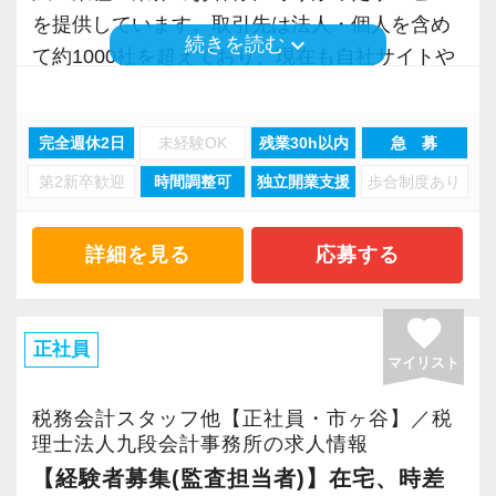
を提供しています。取引先は法人・個人を含め
keyboard_arrow_down
続きを読む
＜こんな想いがある方に向いています＞
＜毎年3～5％の収入アップ実績あり＞
て約1000社を超えており、現在も自社サイトや
◇仕事と勉強を両立できる環境で経験を積みた
社員の収入は毎年3～5％ずつアップ。頑張りや
ご紹介などを通じて右肩上がりに成長中です。
い
成果に比例する部分はありますが、着実に昇給
完全週休2日
未経験OK
残業30h以内
急 募
◇将来は税理士資格を取得して独立したい
していく評価体制を続けています。
また、銀行融資や国際税務など専門分野に強い
◇働きやすい環境で腰を据えてキャリアを築き
第2新卒歓迎
時間調整可
独立開業支援
歩合制度あり
税理士・公認会計士が多数在籍。起業支援にも
たい
【お任せする業務内容】
力を入れており、創業3年の壁を超える100年企
◇未経験から税務の世界にチャレンジしてみた
お持ちのスキルや経験・やりたいことに合わせ
業の誕生をサポートしています。ただ税務をや
詳細を見る
応募する
い
た業務をお任せします。パートでも担当企業を
るだけの事務所ではなく、一歩先のアドバイス
持っている人もいますし、入力作業や申告書作
をできることが私たちの強みです。
favorite
【やりたいことを叶えるにはぴったりの事務所
成のみの人もいます。どんな仕事がしたいの
正社員
マイリスト
です】
か、面接時に教えていただければ調整いたしま
＜社名の由来＞
仕事に慣れてからは、ご自身のやりたいことを
す。
当法人の社名『Embrace』には、抱擁する・寄
税務会計スタッフ他【正社員・市ヶ谷】／税
最大限お任せします。
り添う・新しい経験やチャレンジを楽しむとい
理士法人九段会計事務所の求人情報
社内業務を極めたい、担当を持ってみたいな
＜入社後の流れ／研修体制について＞
った意味が込められています。
【経験者募集(監査担当者)】在宅、時差