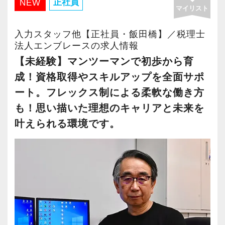
正社員
NEW
マイリスト
＜社名の由来＞
当法人の社名『Embrace』には、抱擁する・寄
入力スタッフ他【正社員・飯田橋】／税理士
り添う・新しい経験やチャレンジを楽しむとい
法人エンブレースの求人情報
った意味が込められています。
【未経験】マンツーマンで初歩から育
成！資格取得やスキルアップを全面サポ
これは仕事やサービスに関わる物理的な部分に
ート。フレックス制による柔軟な働き方
限ったことではありません。時代の変化に合わ
も！思い描いた理想のキャリアと未来を
せた新しいアイデアや概念も積極的に受け入れ
叶えられる環境です。
る、という意味を含めています。
【本人が”やりたいこと”を任せる方針】
当法人は本人がやりたい業務を最大限任せる方
針です。
例えば