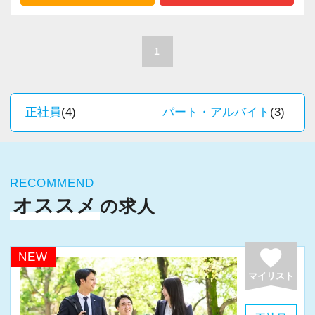
税務など、幅広い分野での税務・会計業務を経
で解決していこうという組織風土。「お互いに
験出来るとともに、あなたに最適な専門業務が
助け合う」という考えが浸透しているので、不
見つかります！
1
安や心配は必要ありませんよ。一緒により良い
仕事をしていきましょう！
今回全国に拠点を展開している辻・本郷税理士
法人で、【税務・会計業務スタッフ】を募集し
正社員
(4)
パート・アルバイト
(3)
※リクルートページ
ます！
https://www.kudan-tax.jp/recruit_lp/
配属先は希望の仕事内容やお住いの場所によっ
て決定いたします。
RECOMMEND
北は北海道から南は沖縄まで全国に拠点があり
オススメ
の求人
ますので現地登用はもちろん、Iターン・Uター
ン希望の方も歓迎です。
さらに、人事制度にはFA制度が設けられている
favorite
NEW
ので自分が携わりたい分野への異動やご家族の
マイリスト
転勤・介護などの理由による勤務地の異動が申
請できますので、長く安心して働いてもらえま