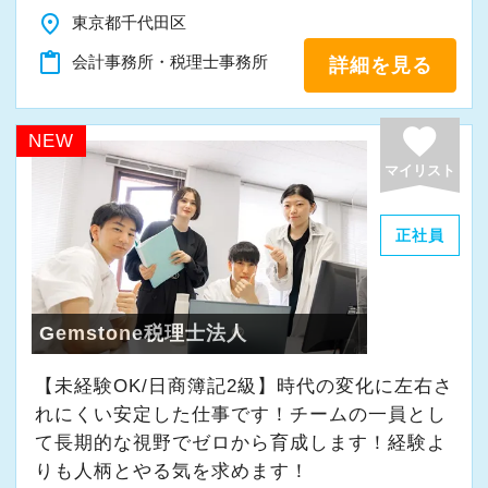
とができます。
place
東京都千代田区
■新宿ミライナタワー事務所のほか、日本全国に
content_paste
会計事務所・税理士事務所
詳細を見る
事務所を展開していますので現地登用はもちろ
ん、Iターン、Uターンご希望の方も歓迎です。
favorite
またご家族の転勤や介護によって勤務地の移動
NEW
申請ができます。
マイリスト
■法人主催の定期研修会で最新の税務会計情報に
キャッチアップできるなど、スキルアップの支
正社員
援環境もしっかりとしています。
■配属された部署で1年働いた後にFA制度が使え
ます。自己申請型で希望の部署に移動ができま
Gemstone税理士法人
すので経験の幅を広げながらキャリアップを目
【未経験OK/日商簿記2級】時代の変化に左右さ
指せます。
れにくい安定した仕事です！チームの一員とし
■全国のスタッフの勤務時間を本部で一元管理を
て⻑期的な視野でゼロから育成します！経験よ
し、過度に業務時間が増えている方、残業が連
りも人柄とやる気を求めます！