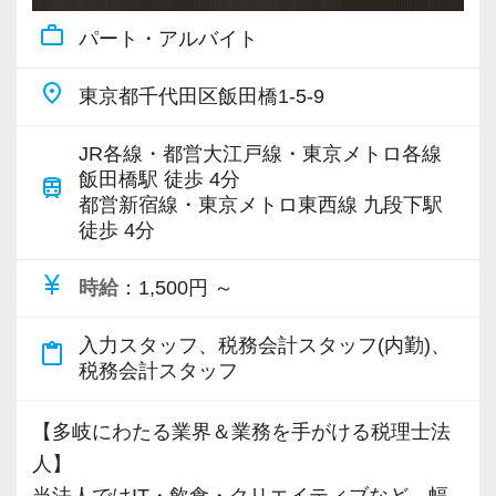
それからTKCなどのオンライン講義を活用しな
りたい
work_outline
パート・アルバイト
がら、業界や知識を習得。
◆所内業務を中心にやりたい
実務を行いながら、それぞれの意味や流れなど
◆資格取得に向けて仕事と勉強を両立したい
place
東京都千代田区飯田橋1-5-9
を理解していきます。
◆相続など専門性の高い分野にチャレンジした
い
JR各線・都営大江戸線・東京メトロ各線
もちろん相談などはいつでもできる環境があり
◆税務コンサルタントになりたい…など
飯田橋駅 徒歩 4分
train
ます。
都営新宿線・東京メトロ東西線 九段下駅
徒歩 4分
不明点や困ったことがあればいつでもお声がけ
ご自身の目指すビジョンに向かって活躍してい
ください。
ただけます。
currency_yen
時給
：1,500円 ～
＜こんな想いがある方に向いています＞
＜フレックスタイム制！自由な働き方が可能＞
入力スタッフ、税務会計スタッフ(内勤)、
content_paste
◇仕事と勉強を両立できる環境で経験を積みた
コアタイムありのフレックスタイム制を導入し
税務会計スタッフ
い
ています。時差出勤で調整すれば、満員電車や
◇将来は税理士資格を取得して独立したい
帰宅ラッシュを避けた働き方も可能です。
【多岐にわたる業界＆業務を手がける税理士法
◇働きやすい環境で腰を据えてキャリアを築き
人】
たい
＜資格取得や独立支援もサポート＞
当法人ではIT・飲食・クリエイティブなど、幅