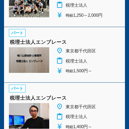
今すぐ会員登録
content_paste
税理士法人
currency_yen
1,250～2,000円
時給
PC版サイトを見る
パート
税理士法人エンブレース
place
採用ご担当者様
東京都千代田区
content_paste
税理士法人
currency_yen
1,500円～
時給
パート
税理士法人エンブレース
place
東京都千代田区
content_paste
税理士法人
currency_yen
1,400円～
時給