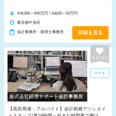
currency_yen
360～600万円 /
30～50万円
年収
月給
place
東京都中央区
content_paste
会計事務所・税理士事務所
詳細を見る
favorite
マイリスト
パート
株式会社経理サポート会計事務所
【高田馬場・アルバイト】会計税務アソシエイ
トスタッフ/週18時間～好きな時間帯で働け