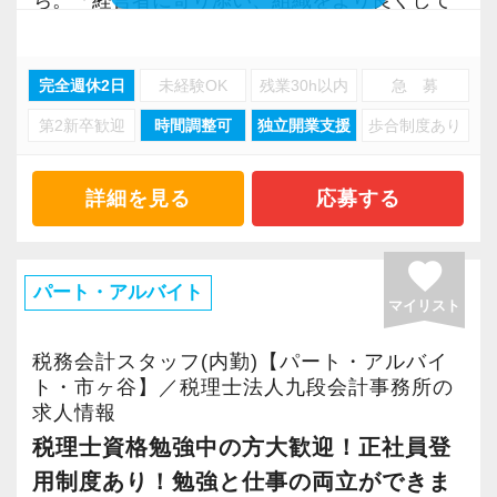
なく投資する方針です。
いくパートナー」として厚い信頼を得ていま
専門学校の授業料一部支援、税理士資格取得後
す。
の独立支援体制なども充実。
完全週休2日
未経験OK
残業30h以内
急 募
第2新卒歓迎
時間調整可
独立開業支援
歩合制度あり
■クラウド会計ソフト導入支援
当法人で活躍し続けるか、独立して自分だけの
⇒freeeは5つ星、MFはプラチナ会員でクラウド
道を歩むか。
導入支援実績が豊富です！
詳細を見る
応募する
ご自身でお好きなキャリアを描ける環境を整え
■業務改善に向けたコンサルティング業務
ています。
⇒挑戦し続ける風土があり、お客様の課題解決
favorite
実際に資格を取得して独立した人も少なくあり
に対して柔軟な対応ができます！
パート・アルバイト
ません。
マイリスト
■処理専門チーム
⇒当事務所では事務作業などを申告チームに一
税務会計スタッフ(内勤)【パート・アルバイ
＜毎年3～5％の収入アップ実績あり＞
任しているので、お客様とのやり取りに集中で
ト・市ヶ谷】／税理士法人九段会計事務所の
社員の収入は毎年3～5％ずつアップ。頑張りや
求人情報
きます◎
成果に比例する部分はありますが、着実に昇給
税理士資格勉強中の方大歓迎！正社員登
■評価制度あり
していく評価体制を続けています。無資格で年
用制度あり！勉強と仕事の両立ができま
■資産税案件あり
収1000万円近くまで上がっている社員も在籍し