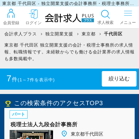
東京都 千代田区 - 独立開業支援の会計事務所・税理士事務所の求人・転職情報
求人検索
会員登録
ログイン
会計求人プラス
独立開業支援
東京都
千代田区
東京都 千代田区 独立開業支援の会計・税理士事務所の求人情
ログイン
報、転職情報です。未経験からでも働ける会計業界の求人情報
も多数掲載中。
最近見た求人
7
件
(1～7件を表示中)
マイリスト
正社員
(4)
パート・アルバイト
(3)
この検索条件のアクセスTOP3
emoji_events
パート
お問い合わせ
税理士法人九段会計事務所
place
東京都千代田区