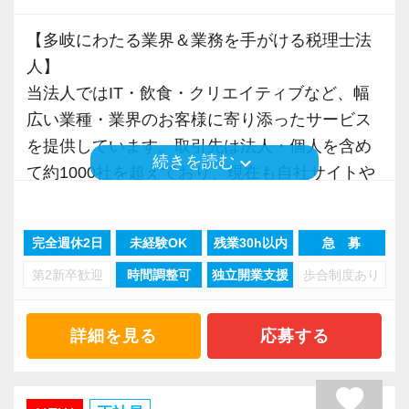
【多岐にわたる業界＆業務を手がける税理士法
人】
当法人ではIT・飲食・クリエイティブなど、幅
広い業種・業界のお客様に寄り添ったサービス
を提供しています。取引先は法人・個人を含め
keyboard_arrow_down
続きを読む
て約1000社を超えており、現在も自社サイトや
ご紹介などを通じて右肩上がりに成長中です。
完全週休2日
未経験OK
残業30h以内
急 募
また銀行融資や国際税務など、専門分野に強い
第2新卒歓迎
時間調整可
独立開業支援
歩合制度あり
税理士・公認会計士が多数在籍。起業支援にも
力を入れており、創業3年の壁を超える100年企
業の誕生をサポートしています。ただ税務をや
詳細を見る
応募する
るだけの事務所ではなく、一歩先のアドバイス
をできることが私たちの強みです。
favorite