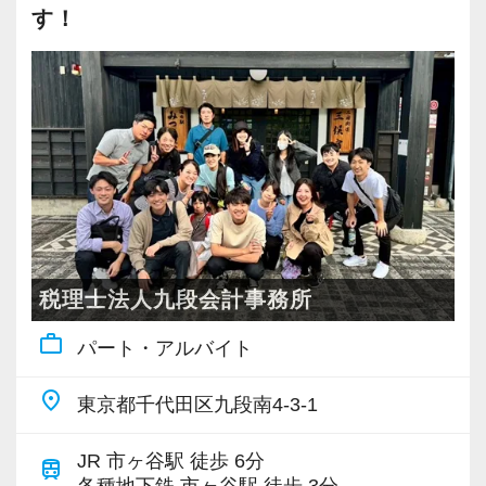
■大学院、専門学校との両立可能
す！
ていますよ。
■幅広い年代が活躍
■産休・育休からの復職率100％
【お任せできる業務】
■年間休日120日以上＋残業月10～20時間
希望に応じたお仕事をお任せしますが、当法人
としてはお客様対応をメインにしていただきた
【社員育成】
いと思っています。基本的に巡回監査は行って
・チーム制のため、フォローできる
おらず、オンライン対応で解決するお客様がほ
・本人の能力や希望に合った仕事の仕方、働き
とんどです。
方
税理士法人九段会計事務所
・毎週全員で税務の勉強会
＜副業もOKです＞
・内部も外部も研修が充実
work_outline
本業に支障が出ない範囲であれば副業も認めて
パート・アルバイト
います。事前申請は必要ですが、過去に否認さ
【社内環境】
place
東京都千代田区九段南4-3-1
れたケースはありません。
・毎月のマネージャー面談で仕事のキャパは適
正か、どんな仕事をしたいのか、意見を汲んだ
JR 市ヶ谷駅 徒歩 6分
train
＜入社後の流れ＞
各種地下鉄 市ヶ谷駅 徒歩 3分