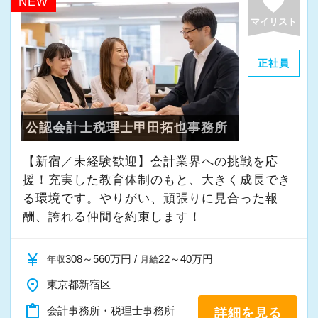
favorite
NEW
そして案件によっては、チームを組んで業務を
マイリスト
進めることもありますので、他のエキスパート
による協力と刺激を受けながら自身の専門スキ
正社員
ルを磨けます。
会計事務所に限らずこれまでのご経験や取得さ
れた資格など、大いに活かしながら活躍するこ
公認会計士税理士甲田拓也事務所
とが出来ます。
【新宿／未経験歓迎】会計業界への挑戦を応
◆お客様を税務・会計の面からサポートしたい
援！充実した教育体制のもと、大きく成長でき
方
る環境です。やりがい、頑張りに見合った報
◆会計とITの知識を使って活躍したい方
酬、誇れる仲間を約束します！
◆様々な専門分野の業務にチャレンジしたい方
◆成長したい、スキルアップしたい、手に職を
currency_yen
308～560万円 /
22～40万円
年収
月給
つけたい方
place
東京都新宿区
content_paste
会計事務所・税理士事務所
詳細を見る
辻・本郷の環境で上記項目を実現しながら働