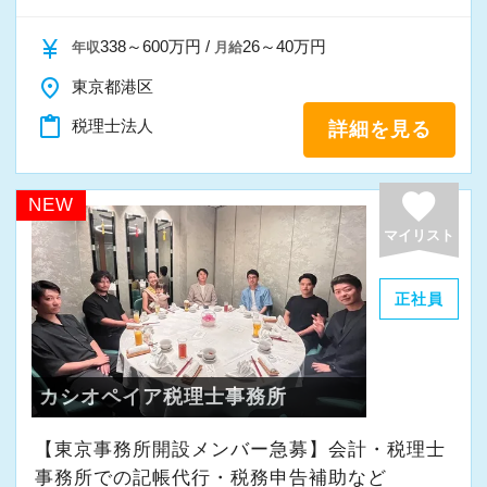
日に続いている方がいた際に部門の責任者に抑
制の指令が飛ぶようになっています。そのため
currency_yen
338～600万円 /
26～40万円
年収
月給
全拠点で残業の抑制が成功しています。
place
東京都港区
■通常の始業時間に対し、前後1時間または2時
content_paste
間を始業時間にできる制度を導入していますの
税理士法人
詳細を見る
で、ライフスタイルにあわせて最適な時間帯で
勤務できます。その他、時短勤務、リモートワ
favorite
NEW
ークも相談可能です。
マイリスト
※応募には会計求人プラスにご登録が必要で
正社員
す。
カシオペイア税理士事務所
【東京事務所開設メンバー急募】会計・税理士
事務所での記帳代行・税務申告補助など