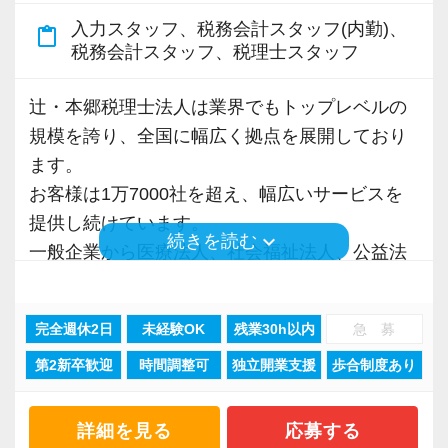
【待遇】
入力スタッフ、税務会計スタッフ(内勤)、
・土日祝日休み、残業休日出勤ほぼ無し
content_paste
税務会計スタッフ、税理士スタッフ
・正社員登用制度あり
・時差出勤あり
辻・本郷税理士法人は業界でもトップレベルの
・時短制度あり
規模を誇り、全国に幅広く拠点を展開しており
・表彰制度あり
ます。
・社員旅行あり
お客様は1万7000社を超え、幅広いサービスを
・資格取得応援制度あり
提供し続けています。
keyboard_arrow_down
続きを読む
一般企業から医療法人、社会福祉法人、公益法
【職場の声】
人、海外法人、地方公共団体など、中小規模か
・当事務所が大事にしているのは、社員同士の
ら大手企業まで、多種多様な業種のお客様との
コミュニケーション。仕事面でも、業務の進捗
完全週休2日
未経験OK
残業30h以内
急 募
業務経験を積む事ができます。
をチェックし、負担が大きくならないよう調整
第2新卒歓迎
時間調整可
独立開業支援
歩合制度あり
そんな環境があるからこそ業務バリエーション
しています。また相談しやすい環境をつくる意
も豊富で、税務コンサルティング、法人設立支
識を常に持っています。
援、事業承継、相続、M＆A、再編・再生、国際
詳細を見る
応募する
・困った時には質問できる仲間がいますし、皆