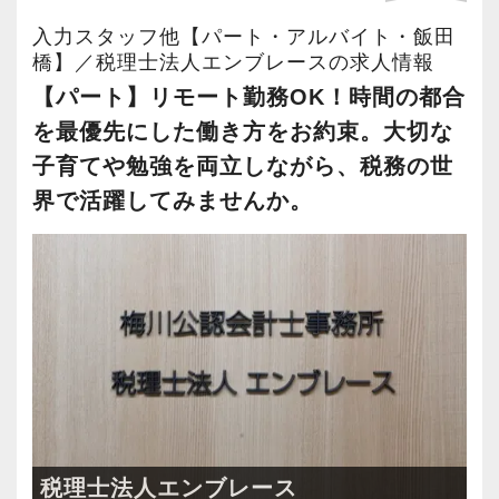
す。先輩スタッフのアシスタントとして、指示
当法人の社名『Embrace』には、抱擁する・寄
入力スタッフ他【パート・アルバイト・飯田
ベースで作業を行ってみましょう。慣れてきた
り添う・新しい経験やチャレンジを楽しむとい
橋】／税理士法人エンブレースの求人情報
ら、少しずつ対応できる範囲を広げながらステ
った意味が込められています。
【パート】リモート勤務OK！時間の都合
ップアップしていってください。
を最優先にした働き方をお約束。大切な
これは仕事やサービスに関わる物理的な部分に
子育てや勉強を両立しながら、税務の世
※事務関連、業務サポート業務を行います。
限ったことではありません。時代の変化に合わ
界で活躍してみませんか。
せた新しいアイデアや概念も積極的に受け入れ
＜副業もOKです＞
る、という意味を含めています。
本業に支障が出ない範囲であれば副業も認めて
います。事前申請は必要ですが、過去に否認さ
【本人が”やりたいこと”を任せる方針】
れたケースはありません。
当法人は本人がやりたい業務を最大限任せる方
針です。
＜入社後の流れ／研修体制について＞
まずは当法人のルールや会計システムなど、基
例えば
礎的な部分を学んでいただきます。
◆担当を持ってお客様の経営サポートまで携わ
税理士法人エンブレース