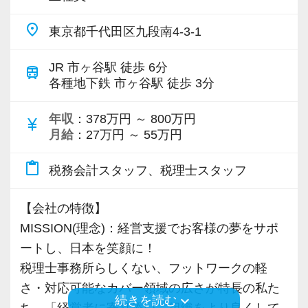
ご自身の都合に合わせて働けるのがパートタイ
い
place
東京都千代田区九段南4-3-1
ム最大の魅力です。
◆税務コンサルタントになりたい…など
税務の世界でスキルを磨きながら、理想とする
JR 市ヶ谷駅 徒歩 6分
train
未来を築いていただければと思います。
ご自身の目指すビジョンに向かって活躍してい
各種地下鉄 市ヶ谷駅 徒歩 3分
フルタイムは難しいけど会計業界で働きたい。
ただけます。
そんな貴方のご応募をお待ちしています。
年収
：378万円 ～ 800万円
currency_yen
月給
：27万円 ～ 55万円
＜フレックスタイム制！自由な働き方が可能＞
コアタイムありのフレックスタイム制を導入し
content_paste
税務会計スタッフ、税理士スタッフ
ています。時差出勤で調整すれば、満員電車や
帰宅ラッシュを避けた働き方も可能です。必要
【会社の特徴】
な場合はテレワーク・リモートワークにも対応
MISSION(理念)：経営支援でお客様の夢をサポ
しますので、お気軽にご相談ください。
ートし、日本を笑顔に！
税理士事務所らしくない、フットワークの軽
＜資格取得や独立支援もサポート＞
さ・対応可能なカバー領域の広さが特長の私た
残業は極力なくし、社員の成長には惜しむこと
keyboard_arrow_down
続きを読む
ち。「経営者に寄り添い、組織をより良くして