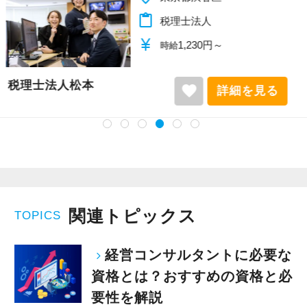
content_paste
税理士法人
currency_yen
1,140円～
時給
税理士法人松本
favorite
詳細を見る
関連トピックス
TOPICS
経営コンサルタントに必要な
資格とは？おすすめの資格と必
要性を解説