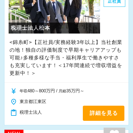
正社員
す。
辻・本郷税理士法人では人材育成を重要な課題
税理士法人松本
として取り組んでいます。
新人研修、マネージャー研修、全体研修、個別
<錦糸町>【正社員/実務経験3年以上】当社創業
事例研修など用意しながらスタッフの成長をバ
の地！独自の評価制度で早期キャリアアップも
可能♪多種多様な手当・福利厚生で働きやすさ
ックアップしています。
も充実しています！＜17年間連続で増収増益を
他にも会計人として押さえるべき重要項目につ
更新中！＞
いて法改正に関する勉強会や内部・外部から講
師陣を招きスタッフ全体で知識の共有を図りま
currency_yen
480～800万円 /
35万円～
年収
月給
す。
place
東京都江東区
組織内には税理士、公認会計士、中小企業診断
content_paste
税理士法人
詳細を見る
士など、税務・会計に関わる様々な分野のエキ
スパートが集結しています。