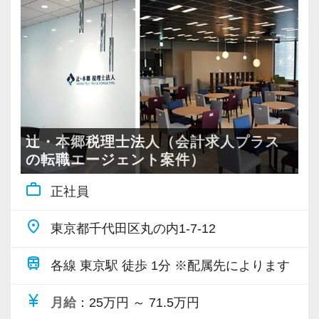
仕事をしていきましょう！
■会計ソフトへの入力
■給与計算、年末調整
※リクルートページ
■確定申告 他
https://www.kudan-tax.jp/recruit_lp/
【社員育成】
・研修・マニュアルが充実
・本人の能力や希望に合った仕事の仕方、働き
辻・本郷税理士法人（会計求人プラス
方可能
の転職エージェント案件）
・内部も外部も研修が充実
work_outline
正社員
【社内環境】
place
東京都千代田区丸の内1-7-12
・チーム制ではりますが、チーム以外の先輩も
色々アドバイスをくれるような、社内コミュニ
train
各線 東京駅 徒歩 1分 ※配属先によります
ケーションが活発です。
currency_yen
月給
：25万円 ～ 71.5万円