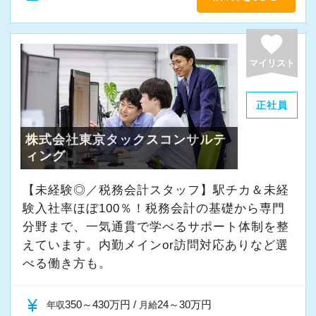
き、プロフェッショナルとして活躍しません
か？
favorite
マイリスト
【採用＆法人案内動画】
正社員
株式会社東京タックスコンサルテ
【辻・本郷税理士法人に応募するポイント！】
ィング
■国内最大級の専門特化型税理士法人です。全国
に拠点展開をしており、その規模感を武器に1万
【未経験◎／税務会計スタッフ】駅チカ＆未経
7000社を超えるお客様に質の高いサービスを提
験入社率ほぼ100％！税務会計の基礎から専門
供しています。
分野まで、一気通貫で学べるサポート体制を整
■お客様は一般企業、医療法人、公益法人、海外
えています。内勤メインor訪問対応ありなど選
べる働き方も。
法人など多種多様。業務の幅も税務顧問から事
業承継、相続、M＆A、再生・再編、国際税務な
currency_yen
ど、あらゆる業種・分野での案件を経験するこ
350～430万円 /
24～30万円
年収
月給