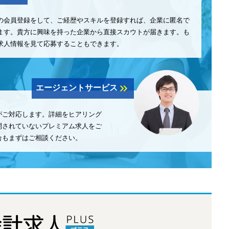
の会員登録をして、ご経歴やスキルを登録すれば、企業に匿名で
ます。貴方に興味を持った企業から直接スカウトが届きます。も
求人情報を見て応募することもできます。
keyboard_double_arrow_right
エージェントサービス
がご対応します。詳細をヒアリング
開されていないプレミアム求人をご
合もまずはご相談ください。