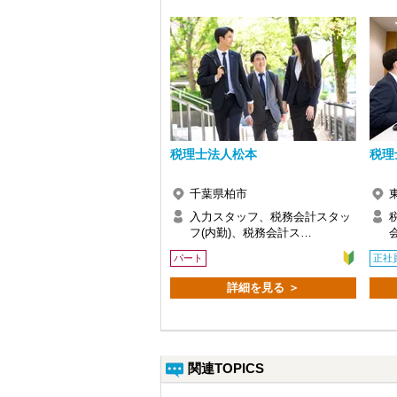
税理士法人松本
税理
千葉県柏市
入力スタッフ、税務会計スタッ
フ(内勤)、税務会計ス…
パート
正社
詳細を見る ＞
関連TOPICS