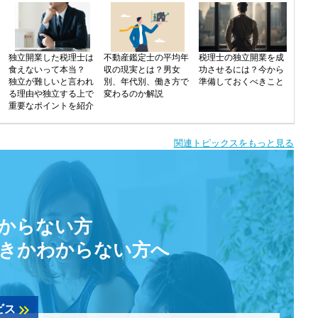
独立開業した税理士は
不動産鑑定士の平均年
税理士の独立開業を成
食えないって本当？
収の現実とは？男女
功させるには？今から
独立が難しいと言われ
別、年代別、働き方で
準備しておくべきこと
る理由や独立する上で
変わるのか解説
重要なポイントを紹介
関連トピックスをもっと見る
からない方
きかわからない方へ
keyboard_double_arrow_right
ビス