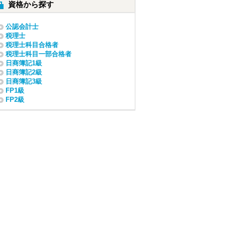
資格から探す
公認会計士
税理士
税理士科目合格者
税理士科目一部合格者
日商簿記1級
日商簿記2級
日商簿記3級
FP1級
FP2級