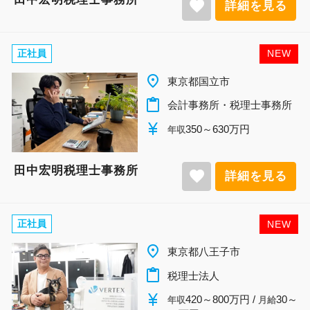
favorite
詳細を見る
正社員
NEW
place
東京都国立市
content_paste
会計事務所・税理士事務所
currency_yen
350～630万円
年収
田中宏明税理士事務所
favorite
詳細を見る
正社員
NEW
place
東京都八王子市
content_paste
税理士法人
currency_yen
420～800万円 /
30～
年収
月給