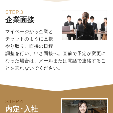
STEP.3
企業面接
マイページから企業と
チャットのように直接
やり取り。面接の日程
調整を行い、いざ面接へ。直前で予定が変更に
なった場合は、メールまたは電話で連絡するこ
とを忘れないでください。
STEP.4
内定･入社