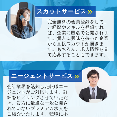
スカウトサービス
keyboard_double_arrow_right
完全無料の会員登録をして、
ご経歴やスキルを登録すれ
ば、企業に匿名で公開されま
す。貴方に興味を持った企業
から直接スカウトが届きま
す。もちろん、求人情報を見
て応募することもできます。
エージェントサービス
keyboard_double_arrow_right
会計業界を熟知した転職エー
ジェントがご対応します。詳
細をヒアリングさせていただ
き、貴方に最適な一般公開さ
れていないプレミアム求人を
ご紹介いたします。転職に不