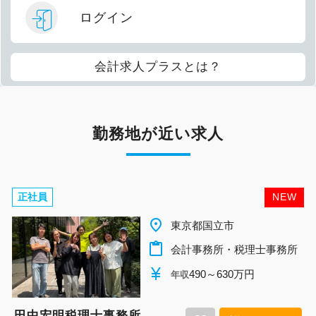
ログイン
会計求人プラスとは？
勤務地が近い求人
正社員
NEW
place
東京都国立市
content_paste
会計事務所・税理士事務所
currency_yen
490～630万円
年収
田中宏明税理士事務所