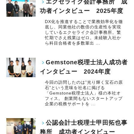
エクセライク会計事務所 成
功者インタビュー 2025年度
DX化を推進することで業務効率化を徹
底し、同業他社の数倍の生産性を実現
しているエクセライク会計事務所。繁
忙期でさえ残業はゼロ。未経験入社か
ら科目合格者を多数輩出 ...
Gemstone税理士法人成功者
インタビュー 2024年度
今回の訪問したのは”光り輝く宝石の原
石”という意味を社名に掲げる
「Gemstone税理士法人」様の本社オ
フィス。 創業間もないスタートアップ
企業の税務サポートを ...
公認会計士税理士甲田拓也事
務所 成功者インタビュー