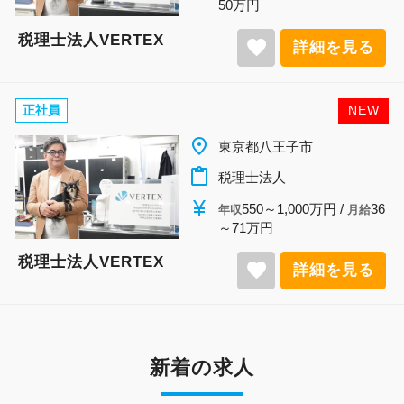
50万円
税理士法人VERTEX
favorite
詳細を見る
正社員
NEW
place
東京都八王子市
content_paste
税理士法人
currency_yen
550～1,000万円 /
36
年収
月給
～71万円
税理士法人VERTEX
favorite
詳細を見る
新着の求人