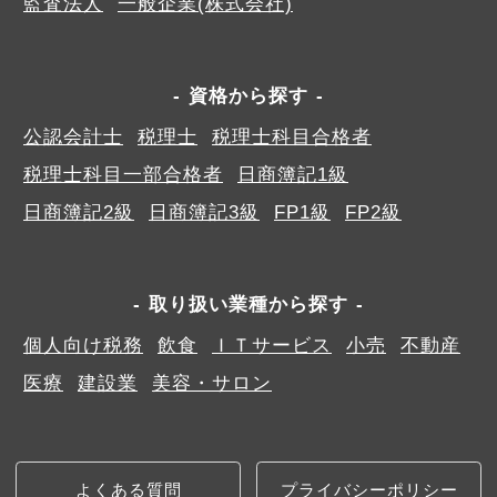
監査法人
一般企業(株式会社)
資格から探す
公認会計士
税理士
税理士科目合格者
税理士科目一部合格者
日商簿記1級
日商簿記2級
日商簿記3級
FP1級
FP2級
取り扱い業種から探す
個人向け税務
飲食
ＩＴサービス
小売
不動産
医療
建設業
美容・サロン
よくある質問
プライバシーポリシー