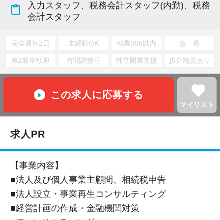
入力スタッフ、税務会計スタッフ(内勤)、税務
content_paste
会計スタッフ
完全週休2日
未経験OK
残業30h以内
急 募
第2新卒歓迎
時間調整可
独立開業支援
歩合制度あり
favorite
この求人に応募する
マイリスト
求人PR
【事業内容】
■法人及び個人事業主顧問、相続税申告
■法人設立・事業再生コンサルティング
■経営計画の作成・金融機関対策