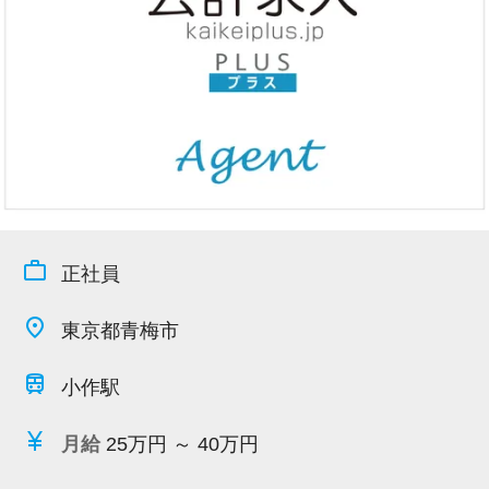
今すぐ会員登録
PC版サイトを見る
採用ご担当者様
work_outline
正社員
place
東京都青梅市
train
小作駅
currency_yen
月給
25万円 ～ 40万円