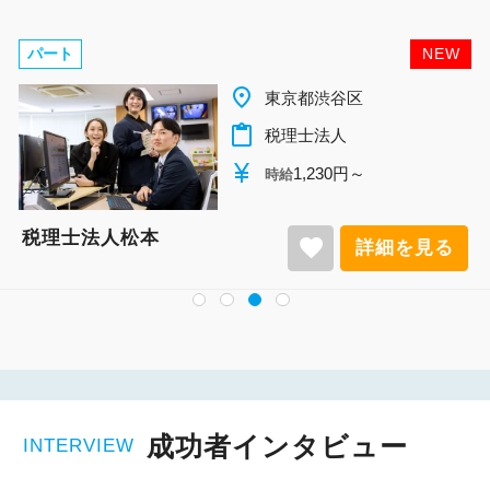
パート
NEW
place
千葉県柏市
content_paste
税理士法人
currency_yen
1,140円～
時給
税理士法人松本
favorite
詳細を見る
成功者インタビュー
INTERVIEW